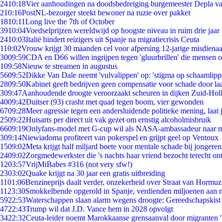
24
10:18
Vier aanhoudingen na doodsbedreiging burgemeester Depla v
2
10:16
PostNL-bezorger steekt bewoner na ruzie over pakket
18
10:11
Long live the 7th of October
39
10:04
Voedselprijzen wereldwijd op hoogste niveau in ruim drie jaar
24
10:03
Italië hindert reizigers uit Spanje na migratiecrisis Ceuta
1
10:02
Vrouw krijgt 30 maanden cel voor afpersing 12-jarige misdienaa
30
09:59
CDA en D66 willen ingrijpen tegen 'gluurbrillen' die mensen 
1
09:58
Nieuw te streamen in augustus
56
09:52
Dikke Van Dale neemt 'vulvalippen' op: 'stigma op schaamlip
28
09:50
Kabinet geeft bedrijven geen compensatie voor schade door la
3
09:47
Aanhoudende droogte veroorzaakt scheuren in dijken Zuid-Hol
40
09:42
Duitser (93) crasht met quad tegen boom, vier gewonden
67
09:28
Meer agressie tegen een andersluidende politieke mening, laat j
25
09:22
Huisarts per direct uit vak gezet om ernstig alcoholmisbruik
66
09:19
Onlyfans-model met G-cup wil als NASA-ambassadeur naar 
3
09:14
Niewiadoma profiteert van pokerspel en grijpt geel op Ventoux
15
09:02
Meta krijgt half miljard boete voor mentale schade bij jongeren
24
09:02
Zorgmedewerkster die 's nachts haar vriend bezocht terecht on
12
03:57
VrijMiBabes #316 (not very sfw!)
23
03:02
Quake krijgt na 30 jaar een gratis uitbreiding
11
01:06
Benzineprijs daalt verder, onzekerheid over Straat van Hormuz 
11
23:30
Smokkelbende opgerold in Spanje, verdienden miljoenen aan 
59
22:53
Waterschappen slaan alarm wegens droogte: Gereedschapskist
47
22:43
Trump wil dat J.D. Vance hem in 2028 opvolgt
34
22:32
Ceuta-leider noemt Marokkaanse grensaanval door migranten 