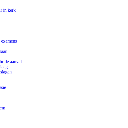
r in kerk
e examens
maan
bride aanval
 leeg
tslagen
ssie
eem