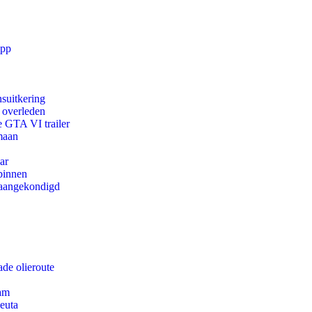
app
suitkering
d overleden
e GTA VI trailer
maan
ar
binnen
g aangekondigd
de olieroute
dam
euta