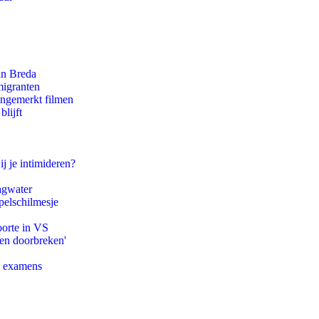
an Breda
migranten
ongemerkt filmen
lijft
ij je intimideren?
agwater
pelschilmesje
oorte in VS
pen doorbreken'
e examens