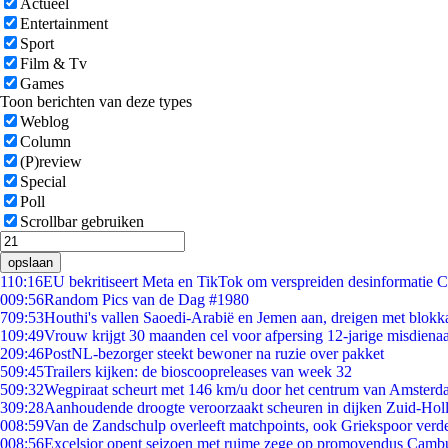
Actueel
Entertainment
Sport
Film & Tv
Games
Toon berichten van deze types
Weblog
Column
(P)review
Special
Poll
Scrollbar gebruiken
opslaan
1
10:16
EU bekritiseert Meta en TikTok om verspreiden desinformatie C
0
09:56
Random Pics van de Dag #1980
7
09:53
Houthi's vallen Saoedi-Arabië en Jemen aan, dreigen met blokka
1
09:49
Vrouw krijgt 30 maanden cel voor afpersing 12-jarige misdienaa
2
09:46
PostNL-bezorger steekt bewoner na ruzie over pakket
5
09:45
Trailers kijken: de bioscoopreleases van week 32
5
09:32
Wegpiraat scheurt met 146 km/u door het centrum van Amster
3
09:28
Aanhoudende droogte veroorzaakt scheuren in dijken Zuid-Hol
0
08:59
Van de Zandschulp overleeft matchpoints, ook Griekspoor verde
0
08:56
Excelsior opent seizoen met ruime zege op promovendus Camb