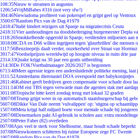
1
08:35
Nieuw te streamen in augustus
12
06:54
VrijMiBabes #316 (not very sfw!)
3
04:46
Niewiadoma profiteert van pokerspel en grijpt geel op Ventoux
35
00:07
Random Pics van de Dag #1979
24
18:47
Italië hindert reizigers uit Spanje na migratiecrisis Ceuta
24
18:31
Vier aanhoudingen na doodsbedreiging burgemeester Depla v
11
18:26
Smokkelbende opgerold in Spanje, verdienden miljoenen aan 
30
18:08
CDA en D66 willen ingrijpen tegen 'gluurbrillen' die mensen 
11
17:56
Benzineprijs daalt verder, onzekerheid over Straat van Hormuz b
39
17:47
Voedselprijzen wereldwijd op hoogste niveau in ruim drie jaar
23
14:33
Quake krijgt na 30 jaar een gratis uitbreiding
2
14:30
De FOK!Voetbalmanager 2026/2027 is begonnen
67
13:48
Meer agressie tegen een andersluidende politieke mening, laat j
31
11:52
Amsterdams dierenasiel DOA overspoeld met babykonijntjes
28
11:46
Kabinet geeft bedrijven geen compensatie voor schade door la
23
11:14
OM eist TBS tegen verwarde man die agenten stak met aardap
30
11:08
Tropische hitte keert zondag terug met lokaal 32 graden
30
07/08
Trump grijpt weer in op automatisch staatsburgerschap bij geb
56
07/08
Dikke Van Dale neemt 'vulvalippen' op: 'stigma op schaamlip
15
07/08
Meta krijgt half miljard boete voor mentale schade bij jongeren
20
07/08
Denemarken pakt AI-gebruik in scholen aan: extra mondeling
25
07/08
Peter Faber (82) overleden
0
07/08
Ajax veel te sterk voor Shelbourne, maar houdt schade beperkt
1
07/08
Nieuwkomers schitteren bij ruime Europese zege FC Twente
19
07/08
Random Pics van de Dag #1978