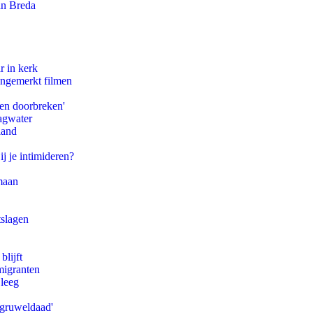
an Breda
r in kerk
ongemerkt filmen
pen doorbreken'
agwater
land
ij je intimideren?
maan
tslagen
blijft
migranten
 leeg
'gruweldaad'