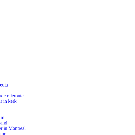
euta
de olieroute
r in kerk
dam
land
r in Montreal
uur