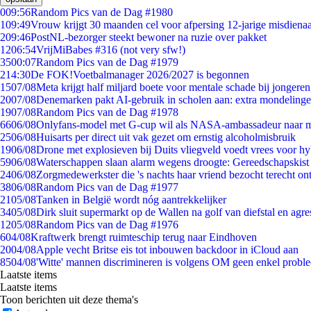
0
09:56
Random Pics van de Dag #1980
1
09:49
Vrouw krijgt 30 maanden cel voor afpersing 12-jarige misdienaa
2
09:46
PostNL-bezorger steekt bewoner na ruzie over pakket
12
06:54
VrijMiBabes #316 (not very sfw!)
35
00:07
Random Pics van de Dag #1979
2
14:30
De FOK!Voetbalmanager 2026/2027 is begonnen
15
07/08
Meta krijgt half miljard boete voor mentale schade bij jongeren
20
07/08
Denemarken pakt AI-gebruik in scholen aan: extra mondeling
19
07/08
Random Pics van de Dag #1978
66
06/08
Onlyfans-model met G-cup wil als NASA-ambassadeur naar 
25
06/08
Huisarts per direct uit vak gezet om ernstig alcoholmisbruik
19
06/08
Drone met explosieven bij Duits vliegveld voedt vrees voor hy
59
06/08
Waterschappen slaan alarm wegens droogte: Gereedschapskist
24
06/08
Zorgmedewerkster die 's nachts haar vriend bezocht terecht on
38
06/08
Random Pics van de Dag #1977
21
05/08
Tanken in België wordt nóg aantrekkelijker
34
05/08
Dirk sluit supermarkt op de Wallen na golf van diefstal en agre
12
05/08
Random Pics van de Dag #1976
6
04/08
Kraftwerk brengt ruimteschip terug naar Eindhoven
20
04/08
Apple vecht Britse eis tot inbouwen backdoor in iCloud aan
85
04/08
'Witte' mannen discrimineren is volgens OM geen enkel probl
Laatste items
Laatste items
Toon berichten uit deze thema's