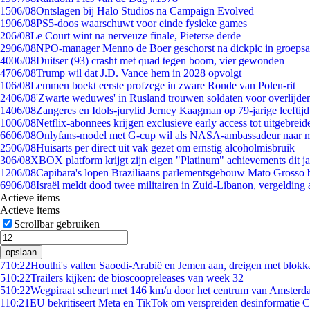
15
06/08
Ontslagen bij Halo Studios na Campaign Evolved
19
06/08
PS5-doos waarschuwt voor einde fysieke games
2
06/08
Le Court wint na nerveuze finale, Pieterse derde
29
06/08
NPO-manager Menno de Boer geschorst na dickpic in groeps
40
06/08
Duitser (93) crasht met quad tegen boom, vier gewonden
47
06/08
Trump wil dat J.D. Vance hem in 2028 opvolgt
1
06/08
Lemmen boekt eerste profzege in zware Ronde van Polen-rit
24
06/08
'Zwarte weduwes' in Rusland trouwen soldaten voor overlijden
14
06/08
Zangeres en Idols-jurylid Jerney Kaagman op 79-jarige leeftij
10
06/08
Netflix-abonnees krijgen exclusieve early access tot uitgebreid
66
06/08
Onlyfans-model met G-cup wil als NASA-ambassadeur naar 
25
06/08
Huisarts per direct uit vak gezet om ernstig alcoholmisbruik
3
06/08
XBOX platform krijgt zijn eigen "Platinum" achievements dit ja
12
06/08
Capibara's lopen Braziliaans parlementsgebouw Mato Grosso 
69
06/08
Israël meldt dood twee militairen in Zuid-Libanon, vergeldin
Actieve items
Actieve items
Scrollbar gebruiken
opslaan
7
10:22
Houthi's vallen Saoedi-Arabië en Jemen aan, dreigen met blokka
5
10:22
Trailers kijken: de bioscoopreleases van week 32
5
10:22
Wegpiraat scheurt met 146 km/u door het centrum van Amster
1
10:21
EU bekritiseert Meta en TikTok om verspreiden desinformatie C