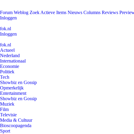
Forum
Weblog
Zoek
Actieve Items
Nieuws
Columns
Reviews
Previe
Inloggen
fok.nl
Inloggen
fok.nl
Actueel
Nederland
Internationaal
Economie
Politiek
Tech
Showbiz en Gossip
Opmerkelijk
Entertainment
Showbiz en Gossip
Muziek
Film
Televisie
Media & Cultuur
Bioscoopagenda
Sport