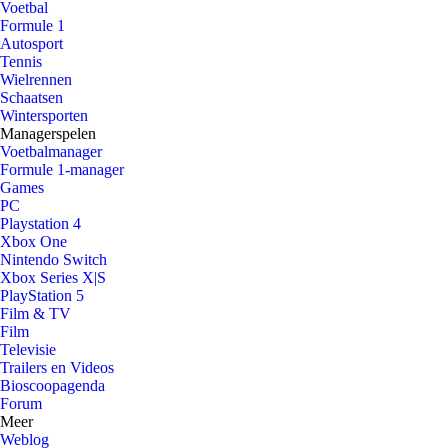
Voetbal
Formule 1
Autosport
Tennis
Wielrennen
Schaatsen
Wintersporten
Managerspelen
Voetbalmanager
Formule 1-manager
Games
PC
Playstation 4
Xbox One
Nintendo Switch
Xbox Series X|S
PlayStation 5
Film & TV
Film
Televisie
Trailers en Videos
Bioscoopagenda
Forum
Meer
Weblog