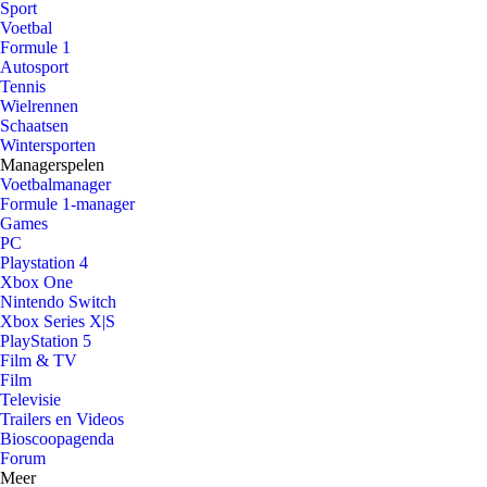
Sport
Voetbal
Formule 1
Autosport
Tennis
Wielrennen
Schaatsen
Wintersporten
Managerspelen
Voetbalmanager
Formule 1-manager
Games
PC
Playstation 4
Xbox One
Nintendo Switch
Xbox Series X|S
PlayStation 5
Film & TV
Film
Televisie
Trailers en Videos
Bioscoopagenda
Forum
Meer