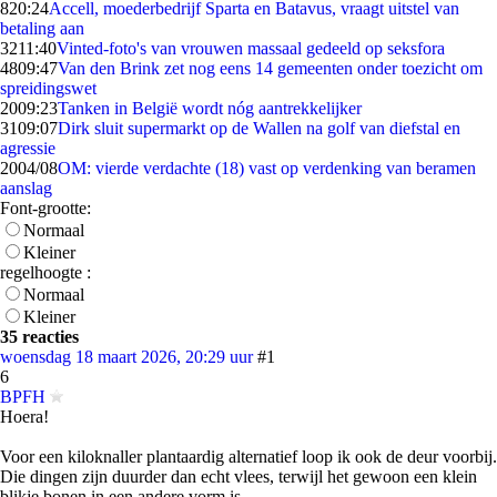
8
20:24
Accell, moederbedrijf Sparta en Batavus, vraagt uitstel van
betaling aan
32
11:40
Vinted-foto's van vrouwen massaal gedeeld op seksfora
48
09:47
Van den Brink zet nog eens 14 gemeenten onder toezicht om
spreidingswet
20
09:23
Tanken in België wordt nóg aantrekkelijker
31
09:07
Dirk sluit supermarkt op de Wallen na golf van diefstal en
agressie
20
04/08
OM: vierde verdachte (18) vast op verdenking van beramen
aanslag
Font-grootte:
Normaal
Kleiner
regelhoogte :
Normaal
Kleiner
35 reacties
woensdag 18 maart 2026, 20:29 uur
#1
6
BPFH
Hoera!
Voor een kiloknaller plantaardig alternatief loop ik ook de deur voorbij.
Die dingen zijn duurder dan echt vlees, terwijl het gewoon een klein
blikje bonen in een andere vorm is.