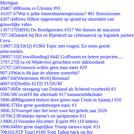
Michigan
204
07:48
Russia vs Ukraine #91
161
07:47
Wat is jullie binnenhuistemperatuur? #81 Horrorzomer
42
07:44
Perez Hilton opgenomen op spoed na uitzenden van
gruwelijke video
13
07:37
[SBS6] De Bondgenoten #317 We dansen de macaroni
7
07:34
Datalek bij Bol en Bijenkorf na cyberaanval op logistiek partner
Ceva
138
07:33
[AKQ] #3384 Topic met vragen. En soms goede
antwoorden.
280
07:31
[Crowdfunding] #442 Golfbanen en betere projecten.....
37
07:27
[Eva vd Wijdeven] geruchten over dakloosheid
257
07:24
Vrouwen willen geen man meer #29
9
07:10
Wat is dit jaar de ultieme zomerhit?
48
07:04
[Wielrennen #616] Brennan!
40
07:03
[Netflix #210] TUDUM
60
07:00
De neergang van Duitsland als lichtend voorbeeld #3
35
06:58
Covid19 the aftermath #17 bananenmilkshake
18
06:48
Migranten breken door grens naar Ceuta in Spanje,l #10
88
06:37
Het grote goedemorgen topic #3
38
06:32
Voorspel hier het weer voor het gehele jaar 2026
187
06:23
Politieke meme's en spotprenten #11
139
06:21
Verander één letter: Expert #91 (10 letters)
19
06:04
Het grote dagelijkse Trump nieuws topic #31
7
06:01
[ATP Tour] #169 Tosti Tallon back on fire