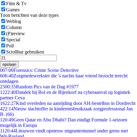
Film & Tv
Games
Toon berichten van deze types
Weblog
Column
(P)review
Special
Poll
Scrollbar gebruiken
opslaan
0
07:00
Forensics: Crime Scene Detective
6
06:40
Zorgmedewerkster die 's nachts haar vriend bezocht terecht
ontslagen
25
00:35
Random Pics van de Dag #1977
12
22:40
Datalek bij Bol en de Bijenkorf na cyberaanval op logistiek
partner Ceva
16
22:27
Kind overleden na aanrijding door AH-bestelbus in Dordrecht
4
22:14
Nieuw slachtoffer in kindermisbruikzaak zorgprofessional Jan
B. (66)
1
20:49
Geen Qatar en Abu Dhabi? Dan eindigt Formule 1-seizoen
mogelijk in Europa
11
20:44
Litouwen vindt opnieuw migrantentunnel onder grens met
Wit-Rusland