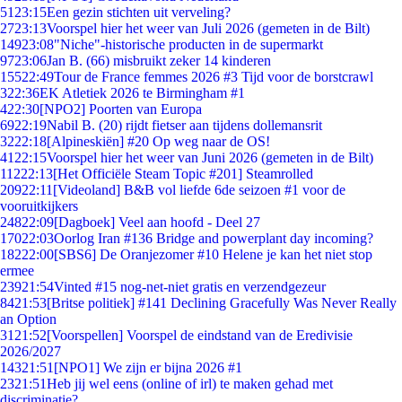
51
23:15
Een gezin stichten uit verveling?
27
23:13
Voorspel hier het weer van Juli 2026 (gemeten in de Bilt)
149
23:08
"Niche"-historische producten in de supermarkt
97
23:06
Jan B. (66) misbruikt zeker 14 kinderen
155
22:49
Tour de France femmes 2026 #3 Tijd voor de borstcrawl
3
22:36
EK Atletiek 2026 te Birmingham #1
4
22:30
[NPO2] Poorten van Europa
69
22:19
Nabil B. (20) rijdt fietser aan tijdens dollemansrit
32
22:18
[Alpineskiën] #20 Op weg naar de OS!
41
22:15
Voorspel hier het weer van Juni 2026 (gemeten in de Bilt)
112
22:13
[Het Officiële Steam Topic #201] Steamrolled
209
22:11
[Videoland] B&B vol liefde 6de seizoen #1 voor de
vooruitkijkers
248
22:09
[Dagboek] Veel aan hoofd - Deel 27
170
22:03
Oorlog Iran #136 Bridge and powerplant day incoming?
182
22:00
[SBS6] De Oranjezomer #10 Helene je kan het niet stop
ermee
239
21:54
Vinted #15 nog-net-niet gratis en verzendgezeur
84
21:53
[Britse politiek] #141 Declining Gracefully Was Never Really
an Option
31
21:52
[Voorspellen] Voorspel de eindstand van de Eredivisie
2026/2027
143
21:51
[NPO1] We zijn er bijna 2026 #1
23
21:51
Heb jij wel eens (online of irl) te maken gehad met
discriminatie?