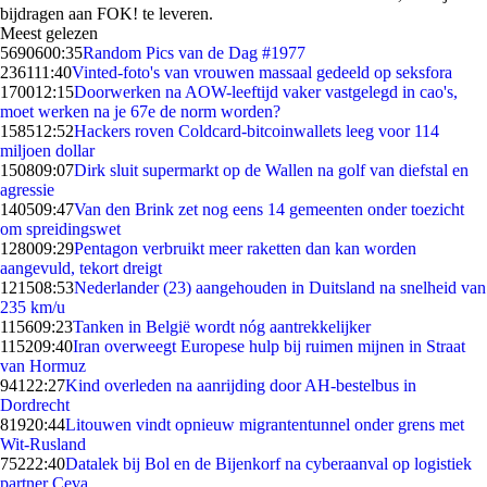
bijdragen aan FOK! te leveren.
Meest gelezen
56906
00:35
Random Pics van de Dag #1977
2361
11:40
Vinted-foto's van vrouwen massaal gedeeld op seksfora
1700
12:15
Doorwerken na AOW-leeftijd vaker vastgelegd in cao's,
moet werken na je 67e de norm worden?
1585
12:52
Hackers roven Coldcard-bitcoinwallets leeg voor 114
miljoen dollar
1508
09:07
Dirk sluit supermarkt op de Wallen na golf van diefstal en
agressie
1405
09:47
Van den Brink zet nog eens 14 gemeenten onder toezicht
om spreidingswet
1280
09:29
Pentagon verbruikt meer raketten dan kan worden
aangevuld, tekort dreigt
1215
08:53
Nederlander (23) aangehouden in Duitsland na snelheid van
235 km/u
1156
09:23
Tanken in België wordt nóg aantrekkelijker
1152
09:40
Iran overweegt Europese hulp bij ruimen mijnen in Straat
van Hormuz
941
22:27
Kind overleden na aanrijding door AH-bestelbus in
Dordrecht
819
20:44
Litouwen vindt opnieuw migrantentunnel onder grens met
Wit-Rusland
752
22:40
Datalek bij Bol en de Bijenkorf na cyberaanval op logistiek
partner Ceva