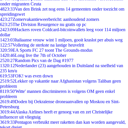
onder migranten Ceuta
48
23:33
Van den Brink zet nog eens 14 gemeenten onder toezicht om
spreidingswet
4
23:27
Zomervakantieweerbericht: aanhoudend zomers
6
23:25
The Division Resurgence nu gratis op pc
24
23:09
Hackers roven Coldcard-bitcoinwallets leeg voor 114 miljoen
dollar
14
23:03
Italiaanse vrouw wint 1 miljoen, gooit kraslot per abuis weg
1
22:57
Vollering de sterkste na lastige heuvelrit
3
20:59
EA Sports FC 27 toont The Grounds-modus
14
20:46
Long live the 7th of October
25
20:27
Random Pics van de Dag #1977
13
20:12
Nederlander (23) aangehouden in Duitsland na snelheid van
235 km/u
6
19:53
FOK! was even down
25
19:52
Lekker op vakantie naar Afghanistan volgens Taliban geen
probleem
81
19:50
'Witte' mannen discrimineren is volgens OM geen enkel
probleem
26
19:49
Doden bij Oekraïense droneaanvallen op Moskou en Sint-
Petersburg
30
19:44
Alaska Airlines heeft er genoeg van en zet Christelijke
influencer uit vliegtuig
36
19:33
Pentagon verbruikt meer raketten dan kan worden aangevuld,
tekort dreigt