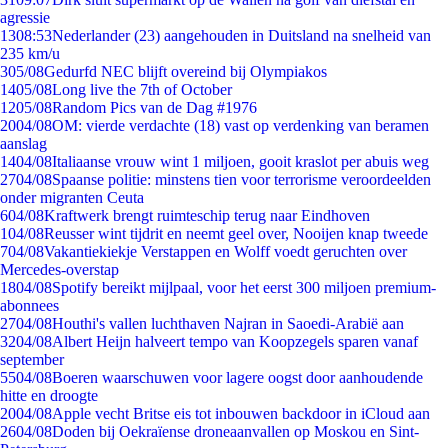
agressie
13
08:53
Nederlander (23) aangehouden in Duitsland na snelheid van
235 km/u
3
05/08
Gedurfd NEC blijft overeind bij Olympiakos
14
05/08
Long live the 7th of October
12
05/08
Random Pics van de Dag #1976
20
04/08
OM: vierde verdachte (18) vast op verdenking van beramen
aanslag
14
04/08
Italiaanse vrouw wint 1 miljoen, gooit kraslot per abuis weg
27
04/08
Spaanse politie: minstens tien voor terrorisme veroordeelden
onder migranten Ceuta
6
04/08
Kraftwerk brengt ruimteschip terug naar Eindhoven
1
04/08
Reusser wint tijdrit en neemt geel over, Nooijen knap tweede
7
04/08
Vakantiekiekje Verstappen en Wolff voedt geruchten over
Mercedes-overstap
18
04/08
Spotify bereikt mijlpaal, voor het eerst 300 miljoen premium-
abonnees
27
04/08
Houthi's vallen luchthaven Najran in Saoedi-Arabië aan
32
04/08
Albert Heijn halveert tempo van Koopzegels sparen vanaf
september
55
04/08
Boeren waarschuwen voor lagere oogst door aanhoudende
hitte en droogte
20
04/08
Apple vecht Britse eis tot inbouwen backdoor in iCloud aan
26
04/08
Doden bij Oekraïense droneaanvallen op Moskou en Sint-