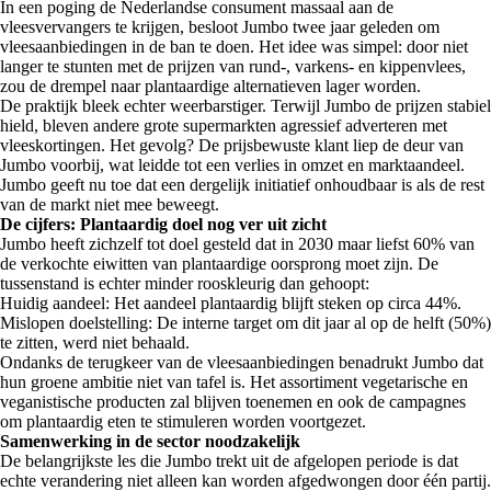
In een poging de Nederlandse consument massaal aan de
vleesvervangers te krijgen, besloot Jumbo twee jaar geleden om
vleesaanbiedingen in de ban te doen. Het idee was simpel: door niet
langer te stunten met de prijzen van rund-, varkens- en kippenvlees,
zou de drempel naar plantaardige alternatieven lager worden.
De praktijk bleek echter weerbarstiger. Terwijl Jumbo de prijzen stabiel
hield, bleven andere grote supermarkten agressief adverteren met
vleeskortingen. Het gevolg? De prijsbewuste klant liep de deur van
Jumbo voorbij, wat leidde tot een verlies in omzet en marktaandeel.
Jumbo geeft nu toe dat een dergelijk initiatief onhoudbaar is als de rest
van de markt niet mee beweegt.
De cijfers: Plantaardig doel nog ver uit zicht
Jumbo heeft zichzelf tot doel gesteld dat in 2030 maar liefst 60% van
de verkochte eiwitten van plantaardige oorsprong moet zijn. De
tussenstand is echter minder rooskleurig dan gehoopt:
Huidig aandeel: Het aandeel plantaardig blijft steken op circa 44%.
Mislopen doelstelling: De interne target om dit jaar al op de helft (50%)
te zitten, werd niet behaald.
Ondanks de terugkeer van de vleesaanbiedingen benadrukt Jumbo dat
hun groene ambitie niet van tafel is. Het assortiment vegetarische en
veganistische producten zal blijven toenemen en ook de campagnes
om plantaardig eten te stimuleren worden voortgezet.
Samenwerking in de sector noodzakelijk
De belangrijkste les die Jumbo trekt uit de afgelopen periode is dat
echte verandering niet alleen kan worden afgedwongen door één partij.