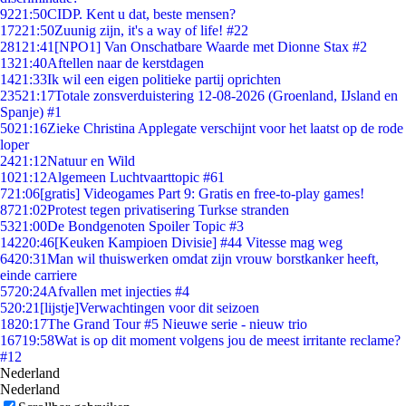
92
21:50
CIDP. Kent u dat, beste mensen?
172
21:50
Zuunig zijn, it's a way of life! #22
281
21:41
[NPO1] Van Onschatbare Waarde met Dionne Stax #2
13
21:40
Aftellen naar de kerstdagen
14
21:33
Ik wil een eigen politieke partij oprichten
235
21:17
Totale zonsverduistering 12-08-2026 (Groenland, IJsland en
Spanje) #1
50
21:16
Zieke Christina Applegate verschijnt voor het laatst op de rode
loper
24
21:12
Natuur en Wild
10
21:12
Algemeen Luchtvaarttopic #61
7
21:06
[gratis] Videogames Part 9: Gratis en free-to-play games!
87
21:02
Protest tegen privatisering Turkse stranden
53
21:00
De Bondgenoten Spoiler Topic #3
142
20:46
[Keuken Kampioen Divisie] #44 Vitesse mag weg
64
20:31
Man wil thuiswerken omdat zijn vrouw borstkanker heeft,
einde carriere
57
20:24
Afvallen met injecties #4
5
20:21
[lijstje]Verwachtingen voor dit seizoen
18
20:17
The Grand Tour #5 Nieuwe serie - nieuw trio
167
19:58
Wat is op dit moment volgens jou de meest irritante reclame?
#12
Nederland
Nederland