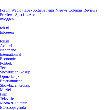
Forum
Weblog
Zoek
Actieve Items
Nieuws
Columns
Reviews
Previews
Specials
Archief
Inloggen
fok.nl
Inloggen
fok.nl
Actueel
Nederland
Internationaal
Economie
Politiek
Tech
Showbiz en Gossip
Opmerkelijk
Entertainment
Showbiz en Gossip
Muziek
Film
Televisie
Media & Cultuur
Bioscoopagenda