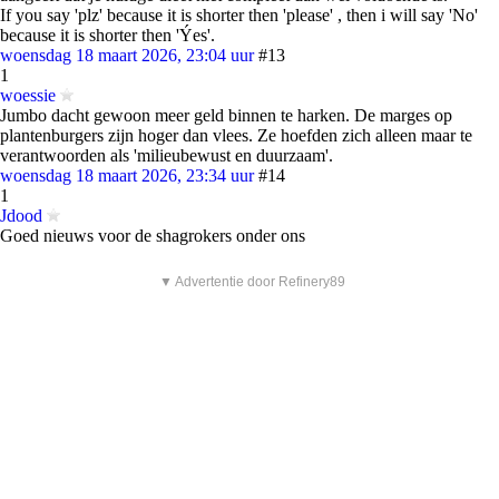
If you say 'plz' because it is shorter then 'please' , then i will say 'No'
because it is shorter then 'Ýes'.
woensdag 18 maart 2026, 23:04 uur
#13
1
woessie
Jumbo dacht gewoon meer geld binnen te harken. De marges op
plantenburgers zijn hoger dan vlees. Ze hoefden zich alleen maar te
verantwoorden als 'milieubewust en duurzaam'.
woensdag 18 maart 2026, 23:34 uur
#14
1
Jdood
Goed nieuws voor de shagrokers onder ons
▼ Advertentie door Refinery89