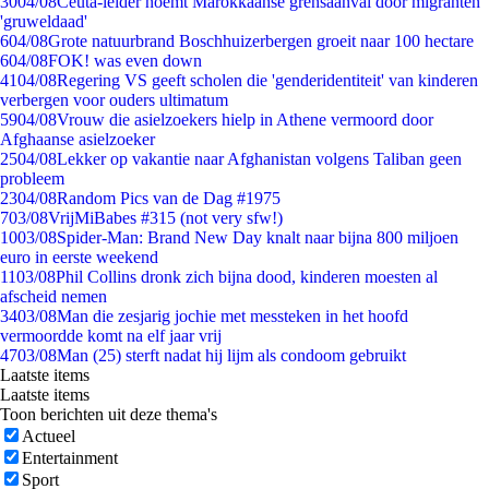
30
04/08
Ceuta-leider noemt Marokkaanse grensaanval door migranten
'gruweldaad'
6
04/08
Grote natuurbrand Boschhuizerbergen groeit naar 100 hectare
6
04/08
FOK! was even down
41
04/08
Regering VS geeft scholen die 'genderidentiteit' van kinderen
verbergen voor ouders ultimatum
59
04/08
Vrouw die asielzoekers hielp in Athene vermoord door
Afghaanse asielzoeker
25
04/08
Lekker op vakantie naar Afghanistan volgens Taliban geen
probleem
23
04/08
Random Pics van de Dag #1975
7
03/08
VrijMiBabes #315 (not very sfw!)
10
03/08
Spider-Man: Brand New Day knalt naar bijna 800 miljoen
euro in eerste weekend
11
03/08
Phil Collins dronk zich bijna dood, kinderen moesten al
afscheid nemen
34
03/08
Man die zesjarig jochie met messteken in het hoofd
vermoordde komt na elf jaar vrij
47
03/08
Man (25) sterft nadat hij lijm als condoom gebruikt
Laatste items
Laatste items
Toon berichten uit deze thema's
Actueel
Entertainment
Sport