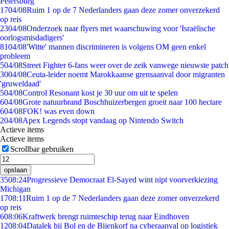
Petersburg
17
04/08
Ruim 1 op de 7 Nederlanders gaan deze zomer onverzekerd
op reis
23
04/08
Onderzoek naar flyers met waarschuwing voor 'Israëlische
oorlogsmisdadigers'
81
04/08
'Witte' mannen discrimineren is volgens OM geen enkel
probleem
5
04/08
Street Fighter 6-fans weer over de zeik vanwege nieuwste patch
30
04/08
Ceuta-leider noemt Marokkaanse grensaanval door migranten
'gruweldaad'
5
04/08
Control Resonant kost je 30 uur om uit te spelen
6
04/08
Grote natuurbrand Boschhuizerbergen groeit naar 100 hectare
6
04/08
FOK! was even down
2
04/08
Apex Legends stopt vandaag op Nintendo Switch
Actieve items
Actieve items
Scrollbar gebruiken
opslaan
35
08:24
Progressieve Democraat El-Sayed wint nipt voorverkiezing
Michigan
17
08:11
Ruim 1 op de 7 Nederlanders gaan deze zomer onverzekerd
op reis
6
08:06
Kraftwerk brengt ruimteschip terug naar Eindhoven
12
08:04
Datalek bij Bol en de Bijenkorf na cyberaanval op logistiek