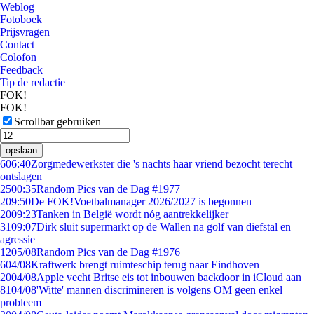
Weblog
Fotoboek
Prijsvragen
Contact
Colofon
Feedback
Tip de redactie
FOK!
FOK!
Scrollbar gebruiken
opslaan
6
06:40
Zorgmedewerkster die 's nachts haar vriend bezocht terecht
ontslagen
25
00:35
Random Pics van de Dag #1977
2
09:50
De FOK!Voetbalmanager 2026/2027 is begonnen
20
09:23
Tanken in België wordt nóg aantrekkelijker
31
09:07
Dirk sluit supermarkt op de Wallen na golf van diefstal en
agressie
12
05/08
Random Pics van de Dag #1976
6
04/08
Kraftwerk brengt ruimteschip terug naar Eindhoven
20
04/08
Apple vecht Britse eis tot inbouwen backdoor in iCloud aan
81
04/08
'Witte' mannen discrimineren is volgens OM geen enkel
probleem