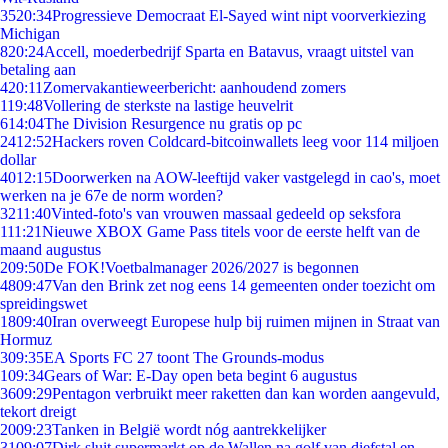
35
20:34
Progressieve Democraat El-Sayed wint nipt voorverkiezing
Michigan
8
20:24
Accell, moederbedrijf Sparta en Batavus, vraagt uitstel van
betaling aan
4
20:11
Zomervakantieweerbericht: aanhoudend zomers
1
19:48
Vollering de sterkste na lastige heuvelrit
6
14:04
The Division Resurgence nu gratis op pc
24
12:52
Hackers roven Coldcard-bitcoinwallets leeg voor 114 miljoen
dollar
40
12:15
Doorwerken na AOW-leeftijd vaker vastgelegd in cao's, moet
werken na je 67e de norm worden?
32
11:40
Vinted-foto's van vrouwen massaal gedeeld op seksfora
1
11:21
Nieuwe XBOX Game Pass titels voor de eerste helft van de
maand augustus
2
09:50
De FOK!Voetbalmanager 2026/2027 is begonnen
48
09:47
Van den Brink zet nog eens 14 gemeenten onder toezicht om
spreidingswet
18
09:40
Iran overweegt Europese hulp bij ruimen mijnen in Straat van
Hormuz
3
09:35
EA Sports FC 27 toont The Grounds-modus
1
09:34
Gears of War: E-Day open beta begint 6 augustus
36
09:29
Pentagon verbruikt meer raketten dan kan worden aangevuld,
tekort dreigt
20
09:23
Tanken in België wordt nóg aantrekkelijker
31
09:07
Dirk sluit supermarkt op de Wallen na golf van diefstal en