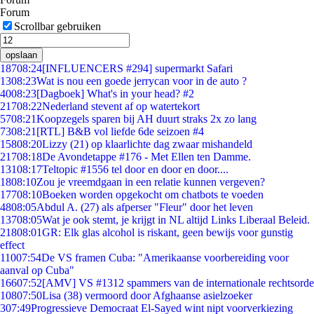
Forum
Scrollbar gebruiken
opslaan
187
08:24
[INFLUENCERS #294] supermarkt Safari
13
08:23
Wat is nou een goede jerrycan voor in de auto ?
40
08:23
[Dagboek] What's in your head? #2
217
08:22
Nederland stevent af op watertekort
57
08:21
Koopzegels sparen bij AH duurt straks 2x zo lang
73
08:21
[RTL] B&B vol liefde 6de seizoen #4
158
08:20
Lizzy (21) op klaarlichte dag zwaar mishandeld
217
08:18
De Avondetappe #176 - Met Ellen ten Damme.
131
08:17
Teltopic #1556 tel door en door en door....
18
08:10
Zou je vreemdgaan in een relatie kunnen vergeven?
177
08:10
Boeken worden opgekocht om chatbots te voeden
48
08:05
Abdul A. (27) als afperser "Fleur" door het leven
137
08:05
Wat je ook stemt, je krijgt in NL altijd Links Liberaal Beleid.
218
08:01
GR: Elk glas alcohol is riskant, geen bewijs voor gunstig
effect
110
07:54
De VS framen Cuba: "Amerikaanse voorbereiding voor
aanval op Cuba"
166
07:52
[AMV] VS #1312 spammers van de internationale rechtsorde
108
07:50
Lisa (38) vermoord door Afghaanse asielzoeker
3
07:49
Progressieve Democraat El-Sayed wint nipt voorverkiezing