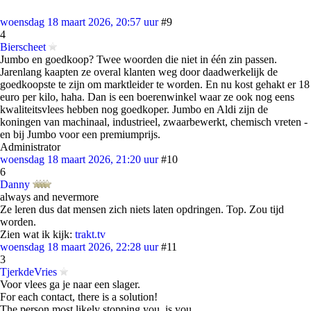
woensdag 18 maart 2026, 20:57 uur
#9
4
Bierscheet
Jumbo en goedkoop? Twee woorden die niet in één zin passen.
Jarenlang kaapten ze overal klanten weg door daadwerkelijk de
goedkoopste te zijn om marktleider te worden. En nu kost gehakt er 18
euro per kilo, haha. Dan is een boerenwinkel waar ze ook nog eens
kwaliteitsvlees hebben nog goedkoper. Jumbo en Aldi zijn de
koningen van machinaal, industrieel, zwaarbewerkt, chemisch vreten -
en bij Jumbo voor een premiumprijs.
Administrator
woensdag 18 maart 2026, 21:20 uur
#10
6
Danny
always and nevermore
Ze leren dus dat mensen zich niets laten opdringen. Top. Zou tijd
worden.
Zien wat ik kijk:
trakt.tv
woensdag 18 maart 2026, 22:28 uur
#11
3
TjerkdeVries
Voor vlees ga je naar een slager.
For each contact, there is a solution!
The person most likely stopping you, is you.