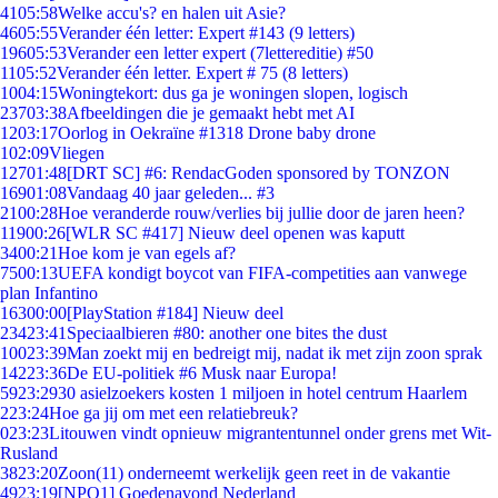
41
05:58
Welke accu's? en halen uit Asie?
46
05:55
Verander één letter: Expert #143 (9 letters)
196
05:53
Verander een letter expert (7lettereditie) #50
11
05:52
Verander één letter. Expert # 75 (8 letters)
10
04:15
Woningtekort: dus ga je woningen slopen, logisch
237
03:38
Afbeeldingen die je gemaakt hebt met AI
12
03:17
Oorlog in Oekraïne #1318 Drone baby drone
1
02:09
Vliegen
127
01:48
[DRT SC] #6: RendacGoden sponsored by TONZON
169
01:08
Vandaag 40 jaar geleden... #3
21
00:28
Hoe veranderde rouw/verlies bij jullie door de jaren heen?
119
00:26
[WLR SC #417] Nieuw deel openen was kaputt
34
00:21
Hoe kom je van egels af?
75
00:13
UEFA kondigt boycot van FIFA-competities aan vanwege
plan Infantino
163
00:00
[PlayStation #184] Nieuw deel
234
23:41
Speciaalbieren #80: another one bites the dust
100
23:39
Man zoekt mij en bedreigt mij, nadat ik met zijn zoon sprak
142
23:36
De EU-politiek #6 Musk naar Europa!
59
23:29
30 asielzoekers kosten 1 miljoen in hotel centrum Haarlem
2
23:24
Hoe ga jij om met een relatiebreuk?
0
23:23
Litouwen vindt opnieuw migrantentunnel onder grens met Wit-
Rusland
38
23:20
Zoon(11) onderneemt werkelijk geen reet in de vakantie
49
23:19
[NPO1] Goedenavond Nederland