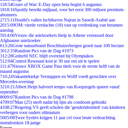
1
18:54
Gears of War: E-Day open beta begint 6 augustus
18
18:16
Spotify bereikt mijlpaal, voor het eerst 300 miljoen premium-
abonnees
27
15:11
Houthi's vallen luchthaven Najran in Saoedi-Arabië aan
20
15:09
OM: vierde verdachte (18) vast op verdenking van beramen
aanslag
59
14:06
Vrouw die asielzoekers hielp in Athene vermoord door
Afghaanse asielzoeker
6
13:26
Grote natuurbrand Boschhuizerbergen groeit naar 100 hectare
30
12:35
Random Pics van de Dag #1973
3
12:28
Gedurfd NEC blijft overeind bij Olympiakos
5
12:04
Control Resonant kost je 30 uur om uit te spelen
1
11:47
Nieuwe XBOX Game Pass titels voor de eerste helft van de
maand augustus
7
10:24
Vakantiekiekje Verstappen en Wolff voedt geruchten over
Mercedes-overstap
32
10:21
Albert Heijn halveert tempo van Koopzegels sparen vanaf
september
80
09:07
Random Pics van de Dag #1798
47
09:07
Man (25) sterft nadat hij lijm als condoom gebruikt
41
08:27
Regering VS geeft scholen die 'genderidentiteit' van kinderen
verbergen voor ouders ultimatum
50
05/08
Twee Syriërs krijgen 11 jaar cel voor brute verkrachting
stomdronken 18-jarige
Forum