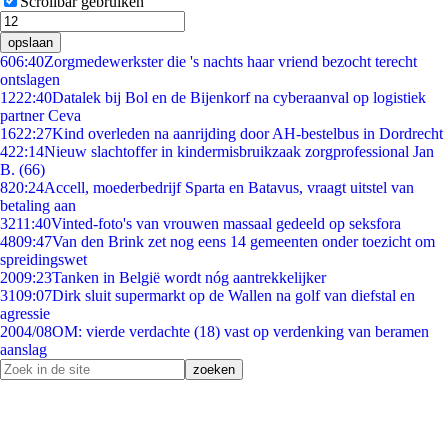
Scrollbar gebruiken
opslaan
6
06:40
Zorgmedewerkster die 's nachts haar vriend bezocht terecht
ontslagen
12
22:40
Datalek bij Bol en de Bijenkorf na cyberaanval op logistiek
partner Ceva
16
22:27
Kind overleden na aanrijding door AH-bestelbus in Dordrecht
4
22:14
Nieuw slachtoffer in kindermisbruikzaak zorgprofessional Jan
B. (66)
8
20:24
Accell, moederbedrijf Sparta en Batavus, vraagt uitstel van
betaling aan
32
11:40
Vinted-foto's van vrouwen massaal gedeeld op seksfora
48
09:47
Van den Brink zet nog eens 14 gemeenten onder toezicht om
spreidingswet
20
09:23
Tanken in België wordt nóg aantrekkelijker
31
09:07
Dirk sluit supermarkt op de Wallen na golf van diefstal en
agressie
20
04/08
OM: vierde verdachte (18) vast op verdenking van beramen
aanslag