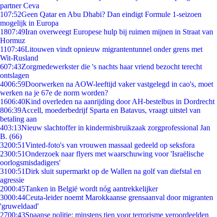
partner Ceva
1
07:52
Geen Qatar en Abu Dhabi? Dan eindigt Formule 1-seizoen
mogelijk in Europa
18
07:49
Iran overweegt Europese hulp bij ruimen mijnen in Straat van
Hormuz
11
07:46
Litouwen vindt opnieuw migrantentunnel onder grens met
Wit-Rusland
6
07:43
Zorgmedewerkster die 's nachts haar vriend bezocht terecht
ontslagen
40
06:59
Doorwerken na AOW-leeftijd vaker vastgelegd in cao's, moet
werken na je 67e de norm worden?
16
06:40
Kind overleden na aanrijding door AH-bestelbus in Dordrecht
8
06:39
Accell, moederbedrijf Sparta en Batavus, vraagt uitstel van
betaling aan
4
03:13
Nieuw slachtoffer in kindermisbruikzaak zorgprofessional Jan
B. (66)
32
00:51
Vinted-foto's van vrouwen massaal gedeeld op seksfora
23
00:51
Onderzoek naar flyers met waarschuwing voor 'Israëlische
oorlogsmisdadigers'
31
00:51
Dirk sluit supermarkt op de Wallen na golf van diefstal en
agressie
20
00:45
Tanken in België wordt nóg aantrekkelijker
30
00:44
Ceuta-leider noemt Marokkaanse grensaanval door migranten
'gruweldaad'
27
00:43
Spaanse politie: minstens tien voor terrorisme veroordeelden