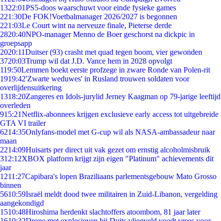
13
22:01
PS5-doos waarschuwt voor einde fysieke games
2
21:30
De FOK!Voetbalmanager 2026/2027 is begonnen
2
21:03
Le Court wint na nerveuze finale, Pieterse derde
28
20:40
NPO-manager Menno de Boer geschorst na dickpic in
groepsapp
20
20:11
Duitser (93) crasht met quad tegen boom, vier gewonden
37
20:03
Trump wil dat J.D. Vance hem in 2028 opvolgt
1
19:50
Lemmen boekt eerste profzege in zware Ronde van Polen-rit
19
19:42
'Zwarte weduwes' in Rusland trouwen soldaten voor
overlijdensuitkering
13
18:20
Zangeres en Idols-jurylid Jerney Kaagman op 79-jarige leeftijd
overleden
9
15:21
Netflix-abonnees krijgen exclusieve early access tot uitgebreide
GTA VI trailer
62
14:35
Onlyfans-model met G-cup wil als NASA-ambassadeur naar
maan
22
14:09
Huisarts per direct uit vak gezet om ernstig alcoholmisbruik
3
12:12
XBOX platform krijgt zijn eigen "Platinum" achievements dit
jaar
12
11:27
Capibara's lopen Braziliaans parlementsgebouw Mato Grosso
binnen
56
10:59
Israël meldt dood twee militairen in Zuid-Libanon, vergelding
aangekondigd
15
10:48
Hiroshima herdenkt slachtoffers atoombom, 81 jaar later
16
10:32
Drone met explosieven bij Duits vliegveld voedt vrees voor