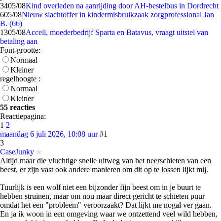
34
05/08
Kind overleden na aanrijding door AH-bestelbus in Dordrecht
6
05/08
Nieuw slachtoffer in kindermisbruikzaak zorgprofessional Jan
B. (66)
13
05/08
Accell, moederbedrijf Sparta en Batavus, vraagt uitstel van
betaling aan
Font-grootte:
Normaal
Kleiner
regelhoogte :
Normaal
Kleiner
55 reacties
Reactiepagina:
1
2
maandag 6 juli 2026, 10:08 uur
#1
3
CaseJunky
Altijd maar die vluchtige snelle uitweg van het neerschieten van een
beest, er zijn vast ook andere manieren om dit op te lossen lijkt mij.
Tuurlijk is een wolf niet een bijzonder fijn beest om in je buurt te
hebben struinen, maar om nou maar direct gericht te schieten puur
omdat het een "probleem" veroorzaakt? Dat lijkt me nogal ver gaan.
En ja ik woon in een omgeving waar we ontzettend veel wild hebben,