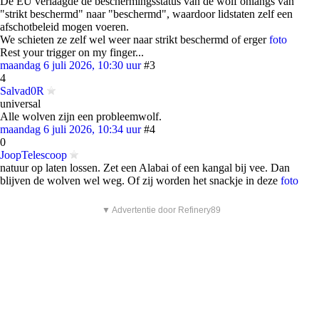
De EU verlaagde de beschermingsstatus van de wolf onlangs van
"strikt beschermd" naar "beschermd", waardoor lidstaten zelf een
afschotbeleid mogen voeren.
We schieten ze zelf wel weer naar strikt beschermd of erger
foto
Rest your trigger on my finger...
maandag 6 juli 2026, 10:30 uur
#3
4
Salvad0R
universal
Alle wolven zijn een probleemwolf.
maandag 6 juli 2026, 10:34 uur
#4
0
JoopTelescoop
natuur op laten lossen. Zet een Alabai of een kangal bij vee. Dan
blijven de wolven wel weg. Of zij worden het snackje in deze
foto
▼ Advertentie door Refinery89