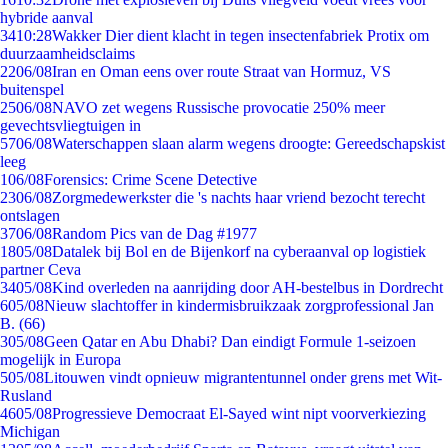
hybride aanval
34
10:28
Wakker Dier dient klacht in tegen insectenfabriek Protix om
duurzaamheidsclaims
22
06/08
Iran en Oman eens over route Straat van Hormuz, VS
buitenspel
25
06/08
NAVO zet wegens Russische provocatie 250% meer
gevechtsvliegtuigen in
57
06/08
Waterschappen slaan alarm wegens droogte: Gereedschapskist
leeg
1
06/08
Forensics: Crime Scene Detective
23
06/08
Zorgmedewerkster die 's nachts haar vriend bezocht terecht
ontslagen
37
06/08
Random Pics van de Dag #1977
18
05/08
Datalek bij Bol en de Bijenkorf na cyberaanval op logistiek
partner Ceva
34
05/08
Kind overleden na aanrijding door AH-bestelbus in Dordrecht
6
05/08
Nieuw slachtoffer in kindermisbruikzaak zorgprofessional Jan
B. (66)
3
05/08
Geen Qatar en Abu Dhabi? Dan eindigt Formule 1-seizoen
mogelijk in Europa
5
05/08
Litouwen vindt opnieuw migrantentunnel onder grens met Wit-
Rusland
46
05/08
Progressieve Democraat El-Sayed wint nipt voorverkiezing
Michigan