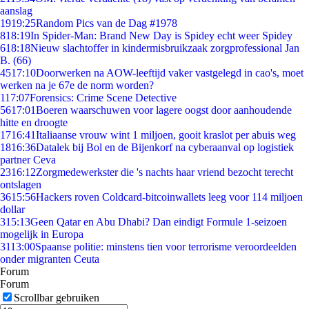
aanslag
19
19:25
Random Pics van de Dag #1978
8
18:19
In Spider-Man: Brand New Day is Spidey echt weer Spidey
6
18:18
Nieuw slachtoffer in kindermisbruikzaak zorgprofessional Jan
B. (66)
45
17:10
Doorwerken na AOW-leeftijd vaker vastgelegd in cao's, moet
werken na je 67e de norm worden?
1
17:07
Forensics: Crime Scene Detective
56
17:01
Boeren waarschuwen voor lagere oogst door aanhoudende
hitte en droogte
17
16:41
Italiaanse vrouw wint 1 miljoen, gooit kraslot per abuis weg
18
16:36
Datalek bij Bol en de Bijenkorf na cyberaanval op logistiek
partner Ceva
23
16:12
Zorgmedewerkster die 's nachts haar vriend bezocht terecht
ontslagen
36
15:56
Hackers roven Coldcard-bitcoinwallets leeg voor 114 miljoen
dollar
3
15:13
Geen Qatar en Abu Dhabi? Dan eindigt Formule 1-seizoen
mogelijk in Europa
31
13:00
Spaanse politie: minstens tien voor terrorisme veroordeelden
onder migranten Ceuta
Forum
Forum
Scrollbar gebruiken