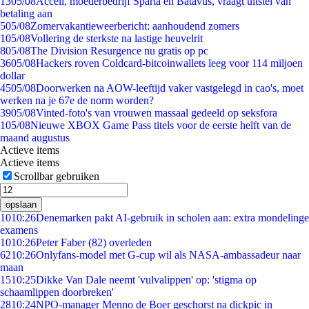
13
05/08
Accell, moederbedrijf Sparta en Batavus, vraagt uitstel van
betaling aan
5
05/08
Zomervakantieweerbericht: aanhoudend zomers
1
05/08
Vollering de sterkste na lastige heuvelrit
8
05/08
The Division Resurgence nu gratis op pc
36
05/08
Hackers roven Coldcard-bitcoinwallets leeg voor 114 miljoen
dollar
45
05/08
Doorwerken na AOW-leeftijd vaker vastgelegd in cao's, moet
werken na je 67e de norm worden?
39
05/08
Vinted-foto's van vrouwen massaal gedeeld op seksfora
1
05/08
Nieuwe XBOX Game Pass titels voor de eerste helft van de
maand augustus
Actieve items
Actieve items
Scrollbar gebruiken
opslaan
10
10:26
Denemarken pakt AI-gebruik in scholen aan: extra mondelinge
examens
10
10:26
Peter Faber (82) overleden
62
10:26
Onlyfans-model met G-cup wil als NASA-ambassadeur naar
maan
15
10:25
Dikke Van Dale neemt 'vulvalippen' op: 'stigma op
schaamlippen doorbreken'
28
10:24
NPO-manager Menno de Boer geschorst na dickpic in