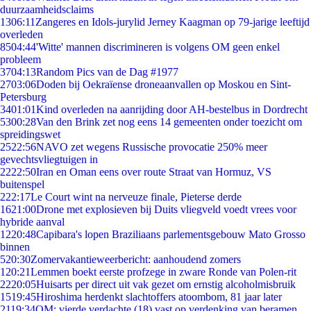
duurzaamheidsclaims
13
06:11
Zangeres en Idols-jurylid Jerney Kaagman op 79-jarige leeftijd
overleden
85
04:44
'Witte' mannen discrimineren is volgens OM geen enkel
probleem
37
04:13
Random Pics van de Dag #1977
27
03:06
Doden bij Oekraïense droneaanvallen op Moskou en Sint-
Petersburg
34
01:01
Kind overleden na aanrijding door AH-bestelbus in Dordrecht
53
00:28
Van den Brink zet nog eens 14 gemeenten onder toezicht om
spreidingswet
25
22:56
NAVO zet wegens Russische provocatie 250% meer
gevechtsvliegtuigen in
22
22:50
Iran en Oman eens over route Straat van Hormuz, VS
buitenspel
2
22:17
Le Court wint na nerveuze finale, Pieterse derde
16
21:00
Drone met explosieven bij Duits vliegveld voedt vrees voor
hybride aanval
12
20:48
Capibara's lopen Braziliaans parlementsgebouw Mato Grosso
binnen
5
20:30
Zomervakantieweerbericht: aanhoudend zomers
1
20:21
Lemmen boekt eerste profzege in zware Ronde van Polen-rit
22
20:05
Huisarts per direct uit vak gezet om ernstig alcoholmisbruik
15
19:45
Hiroshima herdenkt slachtoffers atoombom, 81 jaar later
21
19:34
OM: vierde verdachte (18) vast op verdenking van beramen