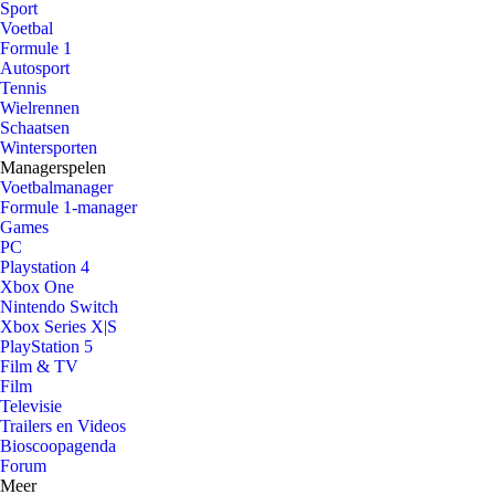
Sport
Voetbal
Formule 1
Autosport
Tennis
Wielrennen
Schaatsen
Wintersporten
Managerspelen
Voetbalmanager
Formule 1-manager
Games
PC
Playstation 4
Xbox One
Nintendo Switch
Xbox Series X|S
PlayStation 5
Film & TV
Film
Televisie
Trailers en Videos
Bioscoopagenda
Forum
Meer