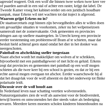
agressief reageert. Ook een wolf die binnen twee weken twee keer vee
of paarden aanvalt in een stal of achter een raster, krijgt dat label. De
Tweede Kamer vroeg het kabinet eerder om een juridisch houdbare
aanpak, maar Erkens wil niet wachten tot dat traject is afgerond.
Waarom grijpt Erkens nu in?
De staatssecretaris zegt binnen zijn bevoegdheden alles te willen doen
om gevaarlijke situaties te voorkomen, zeker nu het welpenseizoen
samenvalt met de zomervakantie. Ook gemeenten en provincies
dringen aan op snellere maatregelen. In Utrecht kreeg een provincie
eerder toestemming om probleemwolf Bram af te schieten, maar dat
besluit hield achteraf geen stand omdat het dier in het donker was
neergeschoten.
Paintball en afschrikking sneller toegestaan
Naast afschot wordt het makkelijker om wolven af te schrikken,
bijvoorbeeld met een paintballgeweer of met licht en geluid. Erkens
zegt dat provincies en gemeenten met paintball op een wolf mogen
schieten als die twee keer bij een school is gezien, en dat ze bij een
echte aanval mogen overgaan tot afschot. Eerder waarschuwde hij al
dat het draagvlak voor de wolf afneemt en dat het onderwerp tot flinke
polarisatie leidt.
Discussie over de wolf houdt aan
In Nederland leven naar schatting veertien wolvenroedels.
Natuurorganisaties zien de wolf als aanwinst voor de biodiversiteit,
terwijl boeren en omwonenden het dier steeds vaker als bedreiging
ervaren. Meerdere keren moesten scholen kinderen binnenhouden na