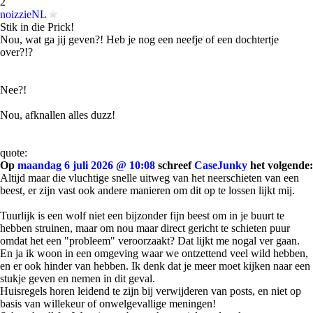
2
noizzieNL
Stik in die Prick!
Nou, wat ga jij geven?! Heb je nog een neefje of een dochtertje
over?!?
Nee?!
Nou, afknallen alles duzz!
quote:
Op
maandag 6 juli 2026 @ 10:08
schreef
CaseJunky
het volgende:
Altijd maar die vluchtige snelle uitweg van het neerschieten van een
beest, er zijn vast ook andere manieren om dit op te lossen lijkt mij.
Tuurlijk is een wolf niet een bijzonder fijn beest om in je buurt te
hebben struinen, maar om nou maar direct gericht te schieten puur
omdat het een "probleem" veroorzaakt? Dat lijkt me nogal ver gaan.
En ja ik woon in een omgeving waar we ontzettend veel wild hebben,
en er ook hinder van hebben. Ik denk dat je meer moet kijken naar een
stukje geven en nemen in dit geval.
Huisregels horen leidend te zijn bij verwijderen van posts, en niet op
basis van willekeur of onwelgevallige meningen!