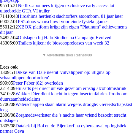
groepsapp
955
15:21
Netflix-abonnees krijgen exclusieve early access tot
uitgebreide GTA VI trailer
714
10:48
Hiroshima herdenkt slachtoffers atoombom, 81 jaar later
690
22:01
PS5-doos waarschuwt voor einde fysieke games
550
12:12
XBOX platform krijgt zijn eigen "Platinum" achievements
dit jaar
548
22:04
Ontslagen bij Halo Studios na Campaign Evolved
433
05:00
Trailers kijken: de bioscoopreleases van week 32
▼ Advertentie door Refinery89
Lees ook
13
09:51
Dikke Van Dale neemt 'vulvalippen' op: 'stigma op
schaamlippen doorbreken'
9
09:05
Peter Faber (82) overleden
22
14:09
Huisarts per direct uit vak gezet om ernstig alcoholmisbruik
34
10:28
Wakker Dier dient klacht in tegen insectenfabriek Protix om
duurzaamheidsclaims
57
06/08
Waterschappen slaan alarm wegens droogte: Gereedschapskist
leeg
23
06/08
Zorgmedewerkster die 's nachts haar vriend bezocht terecht
ontslagen
18
05/08
Datalek bij Bol en de Bijenkorf na cyberaanval op logistiek
partner Ceva