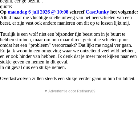
begint, eer ge bezint...
quote:
Op
maandag 6 juli 2026 @ 10:08
schreef
CaseJunky
het volgende:
Altijd maar die vluchtige snelle uitweg van het neerschieten van een
beest, er zijn vast ook andere manieren om dit op te lossen lijkt mij.
Tuurlijk is een wolf niet een bijzonder fijn beest om in je buurt te
hebben struinen, maar om nou maar direct gericht te schieten puur
omdat het een "probleem" veroorzaakt? Dat lijkt me nogal ver gaan.
En ja ik woon in een omgeving waar we ontzettend veel wild hebben,
en er ook hinder van hebben. Ik denk dat je meer moet kijken naar een
stukje geven en nemen in dit geval.
In dit geval dus een stukje nemen.
Overlastwolven zullen steeds een stukje verder gaan in hun brutaliteit.
▼ Advertentie door Refinery89