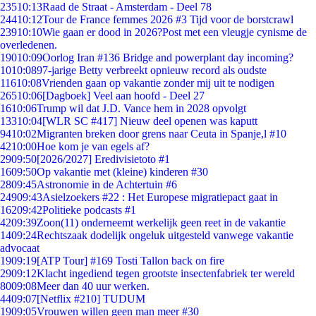
235
10:13
Raad de Straat - Amsterdam - Deel 78
244
10:12
Tour de France femmes 2026 #3 Tijd voor de borstcrawl
239
10:10
Wie gaan er dood in 2026?Post met een vleugje cynisme de
overledenen.
190
10:09
Oorlog Iran #136 Bridge and powerplant day incoming?
10
10:08
97-jarige Betty verbreekt opnieuw record als oudste
116
10:08
Vrienden gaan op vakantie zonder mij uit te nodigen
265
10:06
[Dagboek] Veel aan hoofd - Deel 27
16
10:06
Trump wil dat J.D. Vance hem in 2028 opvolgt
133
10:04
[WLR SC #417] Nieuw deel openen was kaputt
94
10:02
Migranten breken door grens naar Ceuta in Spanje,l #10
42
10:00
Hoe kom je van egels af?
29
09:50
[2026/2027] Eredivisietoto #1
16
09:50
Op vakantie met (kleine) kinderen #30
28
09:45
Astronomie in de Achtertuin #6
249
09:43
Asielzoekers #22 : Het Europese migratiepact gaat in
162
09:42
Politieke podcasts #1
42
09:39
Zoon(11) onderneemt werkelijk geen reet in de vakantie
14
09:24
Rechtszaak dodelijk ongeluk uitgesteld vanwege vakantie
advocaat
19
09:19
[ATP Tour] #169 Tosti Tallon back on fire
29
09:12
Klacht ingediend tegen grootste insectenfabriek ter wereld
80
09:08
Meer dan 40 uur werken.
44
09:07
[Netflix #210] TUDUM
19
09:05
Vrouwen willen geen man meer #30