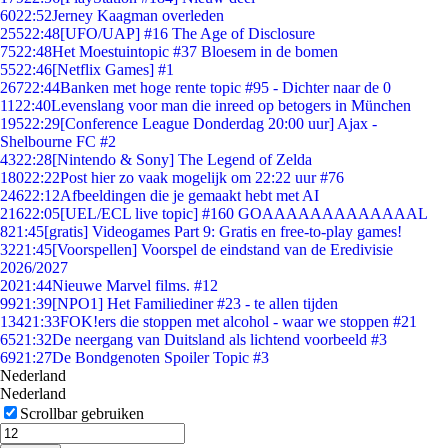
60
22:52
Jerney Kaagman overleden
255
22:48
[UFO/UAP] #16 The Age of Disclosure
75
22:48
Het Moestuintopic #37 Bloesem in de bomen
55
22:46
[Netflix Games] #1
267
22:44
Banken met hoge rente topic #95 - Dichter naar de 0
11
22:40
Levenslang voor man die inreed op betogers in München
195
22:29
[Conference League Donderdag 20:00 uur] Ajax -
Shelbourne FC #2
43
22:28
[Nintendo & Sony] The Legend of Zelda
180
22:22
Post hier zo vaak mogelijk om 22:22 uur #76
246
22:12
Afbeeldingen die je gemaakt hebt met AI
216
22:05
[UEL/ECL live topic] #160 GOAAAAAAAAAAAAAL
8
21:45
[gratis] Videogames Part 9: Gratis en free-to-play games!
32
21:45
[Voorspellen] Voorspel de eindstand van de Eredivisie
2026/2027
20
21:44
Nieuwe Marvel films. #12
99
21:39
[NPO1] Het Familiediner #23 - te allen tijden
134
21:33
FOK!ers die stoppen met alcohol - waar we stoppen #21
65
21:32
De neergang van Duitsland als lichtend voorbeeld #3
69
21:27
De Bondgenoten Spoiler Topic #3
Nederland
Nederland
Scrollbar gebruiken