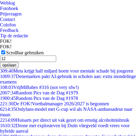
Weblog
Fotoboek
Prijsvragen
Contact
Colofon
Feedback
Tip de redactie
FOK!
FOK!
Scrollbar gebruiken
opslaan
3
09:40
Meta krijgt half miljard boete voor mentale schade bij jongeren
10
09:37
Denemarken pakt AI-gebruik in scholen aan: extra mondelinge
examens
1
08:03
VrijMiBabes #316 (not very sfw!)
20
07:34
Random Pics van de Dag #1979
19
00:45
Random Pics van de Dag #1978
2
21:30
De FOK!Voetbalmanager 2026/2027 is begonnen
62
14:35
Onlyfans-model met G-cup wil als NASA-ambassadeur naar
maan
22
14:09
Huisarts per direct uit vak gezet om ernstig alcoholmisbruik
16
10:32
Drone met explosieven bij Duits vliegveld voedt vrees voor
hybride aanval