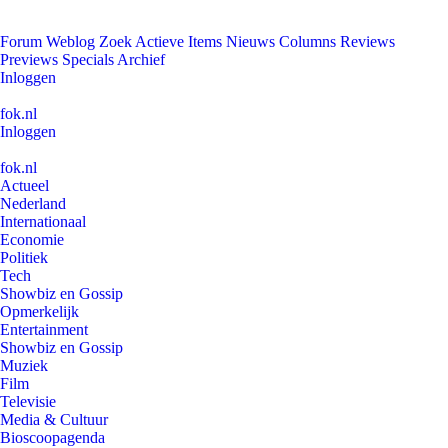
Forum
Weblog
Zoek
Actieve Items
Nieuws
Columns
Reviews
Previews
Specials
Archief
Inloggen
fok.nl
Inloggen
fok.nl
Actueel
Nederland
Internationaal
Economie
Politiek
Tech
Showbiz en Gossip
Opmerkelijk
Entertainment
Showbiz en Gossip
Muziek
Film
Televisie
Media & Cultuur
Bioscoopagenda