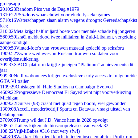
groepsapp
20
10:23
Random Pics van de Dag #1979
13
10:22
PS5-doos waarschuwt voor einde fysieke games
57
10:16
Waterschappen slaan alarm wegens droogte: Gereedschapskist
leeg
3
10:02
Meta krijgt half miljard boete voor mentale schade bij jongeren
56
09:59
Israël meldt dood twee militairen in Zuid-Libanon, vergelding
aangekondigd
39
09:53
Vinted-foto's van vrouwen massaal gedeeld op seksfora
19
09:52
'Zwarte weduwes' in Rusland trouwen soldaten voor
overlijdensuitkering
3
09:33
XBOX platform krijgt zijn eigen "Platinum" achievements dit
jaar
9
09:30
Netflix-abonnees krijgen exclusieve early access tot uitgebreide
GTA VI trailer
11
09:29
Ontslagen bij Halo Studios na Campaign Evolved
46
09:22
Progressieve Democraat El-Sayed wint nipt voorverkiezing
Michigan
20
09:22
Duitser (93) crasht met quad tegen boom, vier gewonden
13
09:08
Accell, moederbedrijf Sparta en Batavus, vraagt uitstel van
betaling aan
37
09:06
Trump wil dat J.D. Vance hem in 2028 opvolgt
2
08:52
Trailers kijken: de bioscoopreleases van week 32
1
08:22
VrijMiBabes #316 (not very sfw!)
34
08:18
Wakker Dier dient klacht in tegen insectenfabriek Protix om