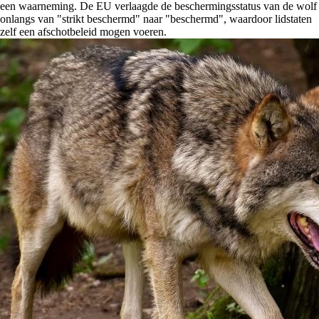
een waarneming. De EU verlaagde de beschermingsstatus van de wolf
onlangs van "strikt beschermd" naar "beschermd", waardoor lidstaten
zelf een afschotbeleid mogen voeren.