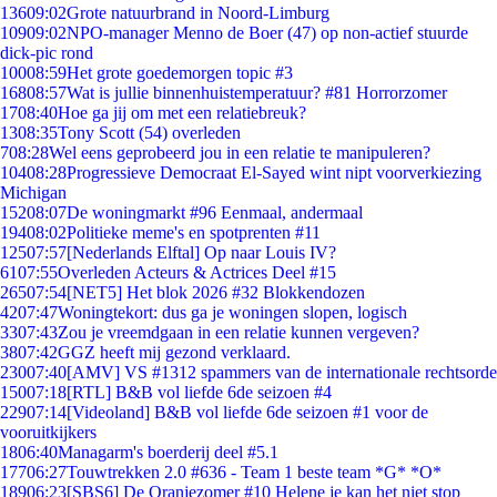
136
09:02
Grote natuurbrand in Noord-Limburg
109
09:02
NPO-manager Menno de Boer (47) op non-actief stuurde
dick-pic rond
100
08:59
Het grote goedemorgen topic #3
168
08:57
Wat is jullie binnenhuistemperatuur? #81 Horrorzomer
17
08:40
Hoe ga jij om met een relatiebreuk?
13
08:35
Tony Scott (54) overleden
7
08:28
Wel eens geprobeerd jou in een relatie te manipuleren?
104
08:28
Progressieve Democraat El-Sayed wint nipt voorverkiezing
Michigan
152
08:07
De woningmarkt #96 Eenmaal, andermaal
194
08:02
Politieke meme's en spotprenten #11
125
07:57
[Nederlands Elftal] Op naar Louis IV?
61
07:55
Overleden Acteurs & Actrices Deel #15
265
07:54
[NET5] Het blok 2026 #32 Blokkendozen
42
07:47
Woningtekort: dus ga je woningen slopen, logisch
33
07:43
Zou je vreemdgaan in een relatie kunnen vergeven?
38
07:42
GGZ heeft mij gezond verklaard.
230
07:40
[AMV] VS #1312 spammers van de internationale rechtsorde
150
07:18
[RTL] B&B vol liefde 6de seizoen #4
229
07:14
[Videoland] B&B vol liefde 6de seizoen #1 voor de
vooruitkijkers
18
06:40
Managarm's boerderij deel #5.1
177
06:27
Touwtrekken 2.0 #636 - Team 1 beste team *G* *O*
189
06:23
[SBS6] De Oranjezomer #10 Helene je kan het niet stop