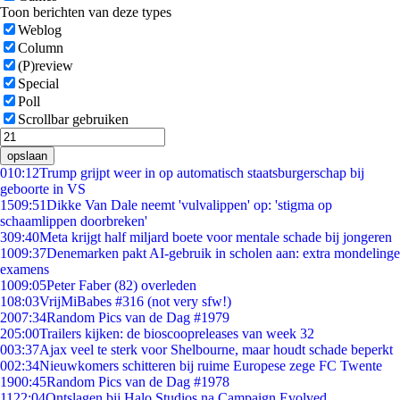
Toon berichten van deze types
Weblog
Column
(P)review
Special
Poll
Scrollbar gebruiken
opslaan
0
10:12
Trump grijpt weer in op automatisch staatsburgerschap bij
geboorte in VS
15
09:51
Dikke Van Dale neemt 'vulvalippen' op: 'stigma op
schaamlippen doorbreken'
3
09:40
Meta krijgt half miljard boete voor mentale schade bij jongeren
10
09:37
Denemarken pakt AI-gebruik in scholen aan: extra mondelinge
examens
10
09:05
Peter Faber (82) overleden
1
08:03
VrijMiBabes #316 (not very sfw!)
20
07:34
Random Pics van de Dag #1979
2
05:00
Trailers kijken: de bioscoopreleases van week 32
0
03:37
Ajax veel te sterk voor Shelbourne, maar houdt schade beperkt
0
02:34
Nieuwkomers schitteren bij ruime Europese zege FC Twente
19
00:45
Random Pics van de Dag #1978
11
22:04
Ontslagen bij Halo Studios na Campaign Evolved