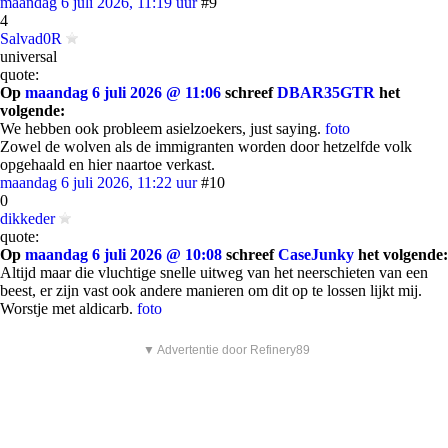
maandag 6 juli 2026, 11:19 uur
#9
4
Salvad0R
universal
quote:
Op
maandag 6 juli 2026 @ 11:06
schreef
DBAR35GTR
het
volgende:
We hebben ook probleem asielzoekers, just saying.
foto
Zowel de wolven als de immigranten worden door hetzelfde volk
opgehaald en hier naartoe verkast.
maandag 6 juli 2026, 11:22 uur
#10
0
dikkeder
quote:
Op
maandag 6 juli 2026 @ 10:08
schreef
CaseJunky
het volgende:
Altijd maar die vluchtige snelle uitweg van het neerschieten van een
beest, er zijn vast ook andere manieren om dit op te lossen lijkt mij.
Worstje met aldicarb.
foto
▼ Advertentie door Refinery89