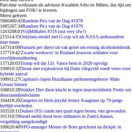
Part-time werkzaam als adviseur Kwaliteit Arbo en Milieu, dus tijd om
bijdragen aan FOK! te leveren.
Meest gelezen
59604
00:45
Random Pics van de Dag #1978
16852
07:34
Random Pics van de Dag #1979
12032
08:03
VrijMiBabes #316 (not very sfw!)
2155
14:35
Onlyfans-model met G-cup wil als NASA-ambassadeur
naar maan
1473
14:09
Huisarts per direct uit vak gezet om ernstig alcoholmisbruik
1377
19:42
'Zwarte weduwes' in Rusland trouwen soldaten voor
overlijdensuitkering
1371
20:03
Trump wil dat J.D. Vance hem in 2028 opvolgt
1098
10:32
Drone met explosieven bij Duits vliegveld voedt vrees voor
hybride aanval
1089
11:27
Capibara's lopen Braziliaans parlementsgebouw Mato
Grosso binnen
1088
10:28
Wakker Dier dient klacht in tegen insectenfabriek Protix om
duurzaamheidsclaims
1044
18:20
Zangeres en Idols-jurylid Jerney Kaagman op 79-jarige
leeftijd overleden
1035
20:11
Duitser (93) crasht met quad tegen boom, vier gewonden
1013
10:59
Israël meldt dood twee militairen in Zuid-Libanon,
vergelding aangekondigd
1006
20:40
NPO-manager Menno de Boer geschorst na dickpic in