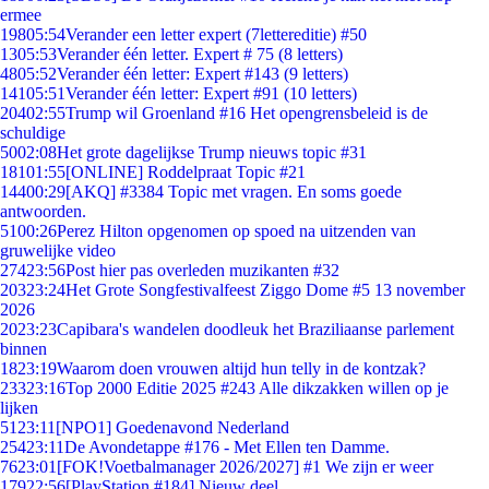
ermee
198
05:54
Verander een letter expert (7lettereditie) #50
13
05:53
Verander één letter. Expert # 75 (8 letters)
48
05:52
Verander één letter: Expert #143 (9 letters)
141
05:51
Verander één letter: Expert #91 (10 letters)
204
02:55
Trump wil Groenland #16 Het opengrensbeleid is de
schuldige
50
02:08
Het grote dagelijkse Trump nieuws topic #31
181
01:55
[ONLINE] Roddelpraat Topic #21
144
00:29
[AKQ] #3384 Topic met vragen. En soms goede
antwoorden.
51
00:26
Perez Hilton opgenomen op spoed na uitzenden van
gruwelijke video
274
23:56
Post hier pas overleden muzikanten #32
203
23:24
Het Grote Songfestivalfeest Ziggo Dome #5 13 november
2026
20
23:23
Capibara's wandelen doodleuk het Braziliaanse parlement
binnen
18
23:19
Waarom doen vrouwen altijd hun telly in de kontzak?
233
23:16
Top 2000 Editie 2025 #243 Alle dikzakken willen op je
lijken
51
23:11
[NPO1] Goedenavond Nederland
254
23:11
De Avondetappe #176 - Met Ellen ten Damme.
76
23:01
[FOK!Voetbalmanager 2026/2027] #1 We zijn er weer
179
22:56
[PlayStation #184] Nieuw deel