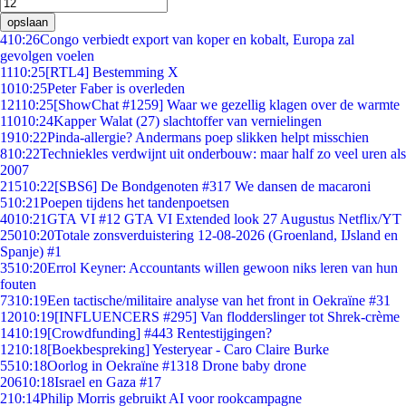
opslaan
4
10:26
Congo verbiedt export van koper en kobalt, Europa zal
gevolgen voelen
11
10:25
[RTL4] Bestemming X
10
10:25
Peter Faber is overleden
121
10:25
[ShowChat #1259] Waar we gezellig klagen over de warmte
110
10:24
Kapper Walat (27) slachtoffer van vernielingen
19
10:22
Pinda-allergie? Andermans poep slikken helpt misschien
8
10:22
Techniekles verdwijnt uit onderbouw: maar half zo veel uren als
2007
215
10:22
[SBS6] De Bondgenoten #317 We dansen de macaroni
5
10:21
Poepen tijdens het tandenpoetsen
40
10:21
GTA VI #12 GTA VI Extended look 27 Augustus Netflix/YT
250
10:20
Totale zonsverduistering 12-08-2026 (Groenland, IJsland en
Spanje) #1
35
10:20
Errol Keyner: Accountants willen gewoon niks leren van hun
fouten
73
10:19
Een tactische/militaire analyse van het front in Oekraïne #31
120
10:19
[INFLUENCERS #295] Van flodderslinger tot Shrek-crème
14
10:19
[Crowdfunding] #443 Rentestijgingen?
12
10:18
[Boekbespreking] Yesteryear - Caro Claire Burke
55
10:18
Oorlog in Oekraïne #1318 Drone baby drone
206
10:18
Israel en Gaza #17
2
10:14
Philip Morris gebruikt AI voor rookcampagne