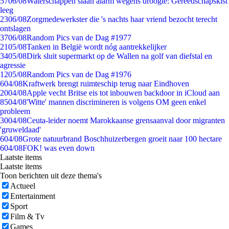
57
06/08
Waterschappen slaan alarm wegens droogte: Gereedschapskist
leeg
23
06/08
Zorgmedewerkster die 's nachts haar vriend bezocht terecht
ontslagen
37
06/08
Random Pics van de Dag #1977
21
05/08
Tanken in België wordt nóg aantrekkelijker
34
05/08
Dirk sluit supermarkt op de Wallen na golf van diefstal en
agressie
12
05/08
Random Pics van de Dag #1976
6
04/08
Kraftwerk brengt ruimteschip terug naar Eindhoven
20
04/08
Apple vecht Britse eis tot inbouwen backdoor in iCloud aan
85
04/08
'Witte' mannen discrimineren is volgens OM geen enkel
probleem
30
04/08
Ceuta-leider noemt Marokkaanse grensaanval door migranten
'gruweldaad'
6
04/08
Grote natuurbrand Boschhuizerbergen groeit naar 100 hectare
6
04/08
FOK! was even down
Laatste items
Laatste items
Toon berichten uit deze thema's
Actueel
Entertainment
Sport
Film & Tv
Games