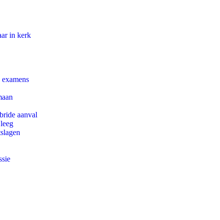
ar in kerk
e examens
maan
bride aanval
 leeg
tslagen
ssie