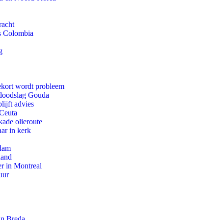
racht
ls Colombia
g
ekort wordt probleem
r doodslag Gouda
ijft advies
 Ceuta
kade olieroute
ar in kerk
rdam
land
r in Montreal
uur
an Breda