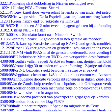
3
22:13
Vollering slaat dubbelslag in Nice en neemt geel over
10
22:11
Uitslag PSV - Fortuna Sittard
5
21:14
Vrouw krijgt door verwisseling het embryo van ander stel ingeb
5
20:35
Nieuwe president De la Espriella gaat strijd aan met drugskarte
11
20:11
Geen 'happy end' bij seksdate via Kinky.nl
36
19:57
XR blokkeert A12 ruim twee uur, agent gebeten bij aanhoudin
3
19:21
Uitslag NEC - Telstar
22
15:00
Jesus Simulator komt naar Nintendo Switch
31
13:26
Britney Spears: "Ik geloof dat ik heb gefaald als moeder"
49
12:42
VS: kans op Russische aanval op NAVO-land groeit, munitiet
12
12:28
Broer 135 keer gestoken en gesneden: zes jaar cel en tbs voo
21
12:17
RIVM vindt PFAS in al de geteste moedermelk, borstvoeding bl
60
08/08
EU bekritiseert Meta en TikTok om verspreiden desinformatie
43
08/08
Houthi's vallen Saoedi-Arabië en Jemen aan, dreigen met blok
12
08/08
Vrouw krijgt 30 maanden cel voor afpersing 12-jarige misdiena
50
08/08
PostNL-bezorger steekt bewoner na ruzie over pakket
26
08/08
Wegpiraat scheurt met 146 km/u door het centrum van Amste
7
08/08
Aanhoudende droogte veroorzaakt scheuren in dijken Zuid-Hol
0
08/08
Van de Zandschulp overleeft matchpoints, ook Griekspoor verde
1
08/08
Excelsior opent seizoen met ruime zege op promovendus Camb
2
08/08
Nieuw te streamen in augustus
4
08/08
Niewiadoma profiteert van pokerspel en grijpt geel op Ventoux
35
08/08
Random Pics van de Dag #1979
27
07/08
Italië hindert reizigers uit Spanje na migratiecrisis Ceuta
24
07/08
Vier aanhoudingen na doodsbedreiging burgemeester Depla v