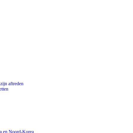
zijn aftreden
etten
na en Noord-Korea