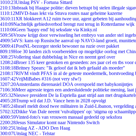
10
10:23
Uitslag PSV - Fortuna Sittard
2
10:13
Inbraak bij Haagse politie: dieven betrapt bij stelen illegale sigar
11
10:12
MIVD-baas lekt via Strava routes naar geheime kazerne
36
10:11
XR blokkeert A12 ruim twee uur, agent gebeten bij aanhoudin
4
10:09
Nachtelijk gebiedsverbod brengt rust terug in Rotterdamse wijk
11
10:06
Geen 'happy end' bij seksdate via Kinky.nl
5
09:56
Vrouw krijgt door verwisseling het embryo van ander stel ingeb
49
09:54
VS: kans op Russische aanval op NAVO-land groeit, munitiet
50
09:41
PostNL-bezorger steekt bewoner na ruzie over pakket
8
09:19
Hoe 30 landen zich voorbereiden op mogelijke oorlog met Chi
3
08:25
Vollering slaat dubbelslag in Nice en neemt geel over
12
08:24
Broer 135 keer gestoken en gesneden: zes jaar cel en tbs voo
31
08:18
Britney Spears: "Ik geloof dat ik heb gefaald als moeder"
21
08:17
RIVM vindt PFAS in al de geteste moedermelk, borstvoeding bl
16
07:42
VrijMiBabes #316 (not very sfw!)
32
07:20
Amsterdams dierenasiel DOA overspoeld met babykonijntjes
71
06:36
Meer agressie tegen een andersluidende politieke mening, laat j
5
05:32
Nieuwe president De la Espriella gaat strijd aan met drugskarte
49
05:28
Trump wil dat J.D. Vance hem in 2028 opvolgt
74
05:24
Israël meldt dood twee militairen in Zuid-Libanon, vergeldin
57
02:32
Dikke Van Dale neemt 'vulvalippen' op: 'stigma op schaamlip
40
00:59
Vinted-foto's van vrouwen massaal gedeeld op seksfora
22
00:28
Jesus Simulator komt naar Nintendo Switch
1
00:25
Uitslag AZ - ADO Den Haag
3
00:07
Uitslag NEC - Telstar