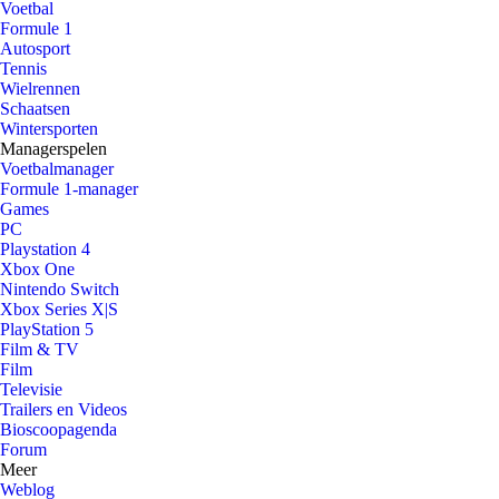
Voetbal
Formule 1
Autosport
Tennis
Wielrennen
Schaatsen
Wintersporten
Managerspelen
Voetbalmanager
Formule 1-manager
Games
PC
Playstation 4
Xbox One
Nintendo Switch
Xbox Series X|S
PlayStation 5
Film & TV
Film
Televisie
Trailers en Videos
Bioscoopagenda
Forum
Meer
Weblog