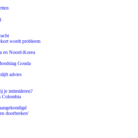
etten
g
racht
ekort wordt probleem
na en Noord-Korea
r doodslag Gouda
ijft advies
ij je intimideren?
ls Colombia
g aangekondigd
pen doorbreken'