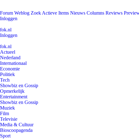
Forum
Weblog
Zoek
Actieve Items
Nieuws
Columns
Reviews
Previe
Inloggen
fok.nl
Inloggen
fok.nl
Actueel
Nederland
Internationaal
Economie
Politiek
Tech
Showbiz en Gossip
Opmerkelijk
Entertainment
Showbiz en Gossip
Muziek
Film
Televisie
Media & Cultuur
Bioscoopagenda
Sport