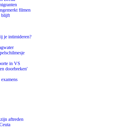
migranten
ongemerkt filmen
blijft
ij je intimideren?
agwater
pelschilmesje
oorte in VS
pen doorbreken'
e examens
zijn aftreden
 Ceuta