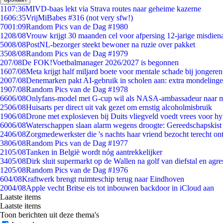
11
07:36
MIVD-baas lekt via Strava routes naar geheime kazerne
16
06:35
VrijMiBabes #316 (not very sfw!)
70
01:09
Random Pics van de Dag #1980
12
08/08
Vrouw krijgt 30 maanden cel voor afpersing 12-jarige misdiena
50
08/08
PostNL-bezorger steekt bewoner na ruzie over pakket
35
08/08
Random Pics van de Dag #1979
2
07/08
De FOK!Voetbalmanager 2026/2027 is begonnen
16
07/08
Meta krijgt half miljard boete voor mentale schade bij jongeren
20
07/08
Denemarken pakt AI-gebruik in scholen aan: extra mondeling
19
07/08
Random Pics van de Dag #1978
66
06/08
Onlyfans-model met G-cup wil als NASA-ambassadeur naar 
25
06/08
Huisarts per direct uit vak gezet om ernstig alcoholmisbruik
19
06/08
Drone met explosieven bij Duits vliegveld voedt vrees voor hy
60
06/08
Waterschappen slaan alarm wegens droogte: Gereedschapskist
24
06/08
Zorgmedewerkster die 's nachts haar vriend bezocht terecht on
38
06/08
Random Pics van de Dag #1977
21
05/08
Tanken in België wordt nóg aantrekkelijker
34
05/08
Dirk sluit supermarkt op de Wallen na golf van diefstal en agre
12
05/08
Random Pics van de Dag #1976
6
04/08
Kraftwerk brengt ruimteschip terug naar Eindhoven
20
04/08
Apple vecht Britse eis tot inbouwen backdoor in iCloud aan
Laatste items
Laatste items
Toon berichten uit deze thema's