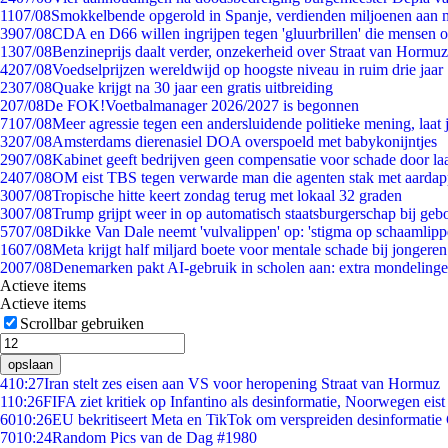
11
07/08
Smokkelbende opgerold in Spanje, verdienden miljoenen aan 
39
07/08
CDA en D66 willen ingrijpen tegen 'gluurbrillen' die mensen 
13
07/08
Benzineprijs daalt verder, onzekerheid over Straat van Hormuz 
42
07/08
Voedselprijzen wereldwijd op hoogste niveau in ruim drie jaar
23
07/08
Quake krijgt na 30 jaar een gratis uitbreiding
2
07/08
De FOK!Voetbalmanager 2026/2027 is begonnen
71
07/08
Meer agressie tegen een andersluidende politieke mening, laat j
32
07/08
Amsterdams dierenasiel DOA overspoeld met babykonijntjes
29
07/08
Kabinet geeft bedrijven geen compensatie voor schade door la
24
07/08
OM eist TBS tegen verwarde man die agenten stak met aardap
30
07/08
Tropische hitte keert zondag terug met lokaal 32 graden
30
07/08
Trump grijpt weer in op automatisch staatsburgerschap bij geb
57
07/08
Dikke Van Dale neemt 'vulvalippen' op: 'stigma op schaamlip
16
07/08
Meta krijgt half miljard boete voor mentale schade bij jongeren
20
07/08
Denemarken pakt AI-gebruik in scholen aan: extra mondeling
Actieve items
Actieve items
Scrollbar gebruiken
opslaan
4
10:27
Iran stelt zes eisen aan VS voor heropening Straat van Hormuz
1
10:26
FIFA ziet kritiek op Infantino als desinformatie, Noorwegen eist 
60
10:26
EU bekritiseert Meta en TikTok om verspreiden desinformatie
70
10:24
Random Pics van de Dag #1980