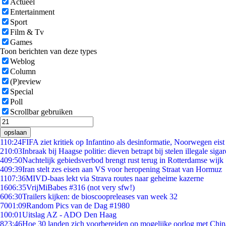
Actueel
Entertainment
Sport
Film & Tv
Games
Toon berichten van deze types
Weblog
Column
(P)review
Special
Poll
Scrollbar gebruiken
opslaan
1
10:24
FIFA ziet kritiek op Infantino als desinformatie, Noorwegen eist 
2
10:03
Inbraak bij Haagse politie: dieven betrapt bij stelen illegale sigar
4
09:50
Nachtelijk gebiedsverbod brengt rust terug in Rotterdamse wijk
4
09:39
Iran stelt zes eisen aan VS voor heropening Straat van Hormuz
11
07:36
MIVD-baas lekt via Strava routes naar geheime kazerne
16
06:35
VrijMiBabes #316 (not very sfw!)
6
06:30
Trailers kijken: de bioscoopreleases van week 32
70
01:09
Random Pics van de Dag #1980
1
00:01
Uitslag AZ - ADO Den Haag
8
23:46
Hoe 30 landen zich voorbereiden op mogelijke oorlog met Chi