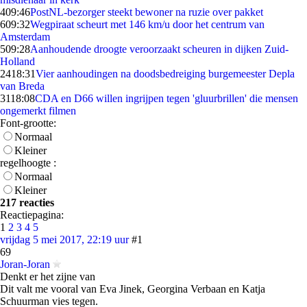
4
09:46
PostNL-bezorger steekt bewoner na ruzie over pakket
6
09:32
Wegpiraat scheurt met 146 km/u door het centrum van
Amsterdam
5
09:28
Aanhoudende droogte veroorzaakt scheuren in dijken Zuid-
Holland
24
18:31
Vier aanhoudingen na doodsbedreiging burgemeester Depla
van Breda
31
18:08
CDA en D66 willen ingrijpen tegen 'gluurbrillen' die mensen
ongemerkt filmen
Font-grootte:
Normaal
Kleiner
regelhoogte :
Normaal
Kleiner
217 reacties
Reactiepagina:
1
2
3
4
5
vrijdag 5 mei 2017, 22:19 uur
#1
69
Joran-Joran
Denkt er het zijne van
Dit valt me vooral van Eva Jinek, Georgina Verbaan en Katja
Schuurman vies tegen.