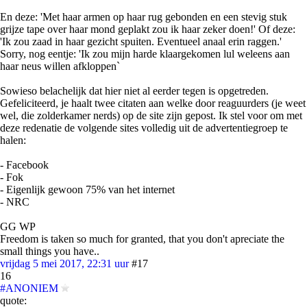
En deze: 'Met haar armen op haar rug gebonden en een stevig stuk
grijze tape over haar mond geplakt zou ik haar zeker doen!' Of deze:
'Ik zou zaad in haar gezicht spuiten. Eventueel anaal erin raggen.'
Sorry, nog eentje: 'Ik zou mijn harde klaargekomen lul weleens aan
haar neus willen afkloppen`
Sowieso belachelijk dat hier niet al eerder tegen is opgetreden.
Gefeliciteerd, je haalt twee citaten aan welke door reaguurders (je weet
wel, die zolderkamer nerds) op de site zijn gepost. Ik stel voor om met
deze redenatie de volgende sites volledig uit de advertentiegroep te
halen:
- Facebook
- Fok
- Eigenlijk gewoon 75% van het internet
- NRC
GG WP
Freedom is taken so much for granted, that you don't apreciate the
small things you have..
vrijdag 5 mei 2017, 22:31 uur
#17
16
#ANONIEM
quote: