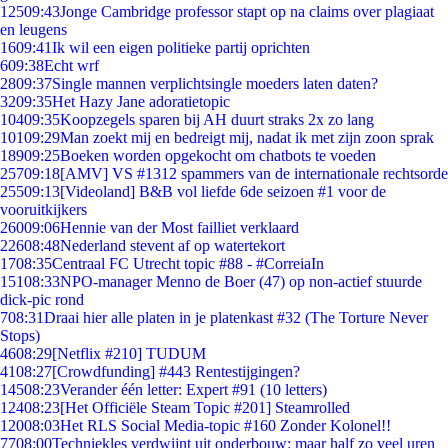
125
09:43
Jonge Cambridge professor stapt op na claims over plagiaat
en leugens
16
09:41
Ik wil een eigen politieke partij oprichten
6
09:38
Echt wrf
28
09:37
Single mannen verplichtsingle moeders laten daten?
32
09:35
Het Hazy Jane adoratietopic
104
09:35
Koopzegels sparen bij AH duurt straks 2x zo lang
101
09:29
Man zoekt mij en bedreigt mij, nadat ik met zijn zoon sprak
189
09:25
Boeken worden opgekocht om chatbots te voeden
257
09:18
[AMV] VS #1312 spammers van de internationale rechtsorde
255
09:13
[Videoland] B&B vol liefde 6de seizoen #1 voor de
vooruitkijkers
260
09:06
Hennie van der Most failliet verklaard
226
08:48
Nederland stevent af op watertekort
17
08:35
Centraal FC Utrecht topic #88 - #CorreiaIn
151
08:33
NPO-manager Menno de Boer (47) op non-actief stuurde
dick-pic rond
7
08:31
Draai hier alle platen in je platenkast #32 (The Torture Never
Stops)
46
08:29
[Netflix #210] TUDUM
41
08:27
[Crowdfunding] #443 Rentestijgingen?
145
08:23
Verander één letter: Expert #91 (10 letters)
124
08:23
[Het Officiële Steam Topic #201] Steamrolled
120
08:03
Het RLS Social Media-topic #160 Zonder Kolonel!!
77
08:00
Techniekles verdwijnt uit onderbouw: maar half zo veel uren