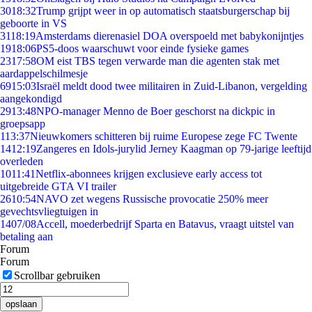
30
18:32
Trump grijpt weer in op automatisch staatsburgerschap bij
geboorte in VS
31
18:19
Amsterdams dierenasiel DOA overspoeld met babykonijntjes
19
18:06
PS5-doos waarschuwt voor einde fysieke games
23
17:58
OM eist TBS tegen verwarde man die agenten stak met
aardappelschilmesje
69
15:03
Israël meldt dood twee militairen in Zuid-Libanon, vergelding
aangekondigd
29
13:48
NPO-manager Menno de Boer geschorst na dickpic in
groepsapp
1
13:37
Nieuwkomers schitteren bij ruime Europese zege FC Twente
14
12:19
Zangeres en Idols-jurylid Jerney Kaagman op 79-jarige leeftijd
overleden
10
11:41
Netflix-abonnees krijgen exclusieve early access tot
uitgebreide GTA VI trailer
26
10:54
NAVO zet wegens Russische provocatie 250% meer
gevechtsvliegtuigen in
14
07/08
Accell, moederbedrijf Sparta en Batavus, vraagt uitstel van
betaling aan
Forum
Forum
Scrollbar gebruiken
opslaan