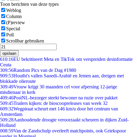
Toon berichten van deze types
Weblog
Column
(P)review
Special
Poll
Scrollbar gebruiken
opslaan
6
10:16
EU bekritiseert Meta en TikTok om verspreiden desinformatie
Ceuta
3
09:56
Random Pics van de Dag #1980
9
09:53
Houthi's vallen Saoedi-Arabië en Jemen aan, dreigen met
blokkade olieroute
3
09:49
Vrouw krijgt 30 maanden cel voor afpersing 12-jarige
misdienaar in kerk
4
09:46
PostNL-bezorger steekt bewoner na ruzie over pakket
5
09:45
Trailers kijken: de bioscoopreleases van week 32
6
09:32
Wegpiraat scheurt met 146 km/u door het centrum van
Amsterdam
5
09:28
Aanhoudende droogte veroorzaakt scheuren in dijken Zuid-
Holland
0
08:59
Van de Zandschulp overleeft matchpoints, ook Griekspoor
verder in Montreal