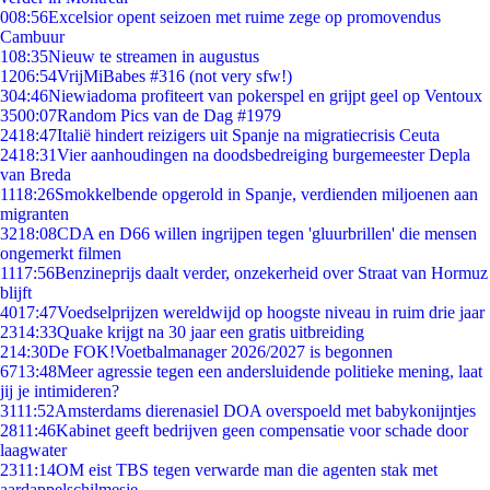
0
08:56
Excelsior opent seizoen met ruime zege op promovendus
Cambuur
1
08:35
Nieuw te streamen in augustus
12
06:54
VrijMiBabes #316 (not very sfw!)
3
04:46
Niewiadoma profiteert van pokerspel en grijpt geel op Ventoux
35
00:07
Random Pics van de Dag #1979
24
18:47
Italië hindert reizigers uit Spanje na migratiecrisis Ceuta
24
18:31
Vier aanhoudingen na doodsbedreiging burgemeester Depla
van Breda
11
18:26
Smokkelbende opgerold in Spanje, verdienden miljoenen aan
migranten
32
18:08
CDA en D66 willen ingrijpen tegen 'gluurbrillen' die mensen
ongemerkt filmen
11
17:56
Benzineprijs daalt verder, onzekerheid over Straat van Hormuz
blijft
40
17:47
Voedselprijzen wereldwijd op hoogste niveau in ruim drie jaar
23
14:33
Quake krijgt na 30 jaar een gratis uitbreiding
2
14:30
De FOK!Voetbalmanager 2026/2027 is begonnen
67
13:48
Meer agressie tegen een andersluidende politieke mening, laat
jij je intimideren?
31
11:52
Amsterdams dierenasiel DOA overspoeld met babykonijntjes
28
11:46
Kabinet geeft bedrijven geen compensatie voor schade door
laagwater
23
11:14
OM eist TBS tegen verwarde man die agenten stak met
aardappelschilmesje