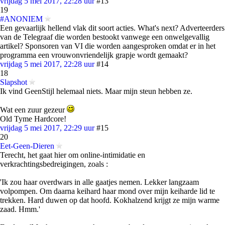
vrijdag 5 mei 2017, 22:28 uur
#13
19
#ANONIEM
Een gevaarlijk hellend vlak dit soort acties. What's next? Adverteerders
van de Telegraaf die worden bestookt vanwege een onwelgevallig
artikel? Sponsoren van VI die worden aangesproken omdat er in het
programma een vrouwonvriendelijk grapje wordt gemaakt?
vrijdag 5 mei 2017, 22:28 uur
#14
18
Slapshot
Ik vind GeenStijl helemaal niets. Maar mijn steun hebben ze.
Wat een zuur gezeur
Old Tyme Hardcore!
vrijdag 5 mei 2017, 22:29 uur
#15
20
Eet-Geen-Dieren
Terecht, het gaat hier om online-intimidatie en
verkrachtingsbedreigingen, zoals :
'Ik zou haar overdwars in alle gaatjes nemen. Lekker langzaam
volpompen. Om daarna keihard haar mond over mijn keiharde lid te
trekken. Hard duwen op dat hoofd. Kokhalzend krijgt ze mijn warme
zaad. Hmm.'