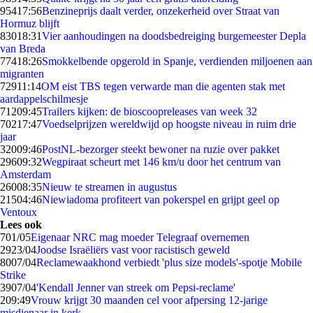
954
17:56
Benzineprijs daalt verder, onzekerheid over Straat van
Hormuz blijft
830
18:31
Vier aanhoudingen na doodsbedreiging burgemeester Depla
van Breda
774
18:26
Smokkelbende opgerold in Spanje, verdienden miljoenen aan
migranten
729
11:14
OM eist TBS tegen verwarde man die agenten stak met
aardappelschilmesje
712
09:45
Trailers kijken: de bioscoopreleases van week 32
702
17:47
Voedselprijzen wereldwijd op hoogste niveau in ruim drie
jaar
320
09:46
PostNL-bezorger steekt bewoner na ruzie over pakket
296
09:32
Wegpiraat scheurt met 146 km/u door het centrum van
Amsterdam
260
08:35
Nieuw te streamen in augustus
215
04:46
Niewiadoma profiteert van pokerspel en grijpt geel op
Ventoux
Lees ook
7
01/05
Eigenaar NRC mag moeder Telegraaf overnemen
29
23/04
Joodse Israëliërs vast voor racistisch geweld
80
07/04
Reclamewaakhond verbiedt 'plus size models'-spotje Mobile
Strike
39
07/04
'Kendall Jenner van streek om Pepsi-reclame'
2
09:49
Vrouw krijgt 30 maanden cel voor afpersing 12-jarige
misdienaar in kerk