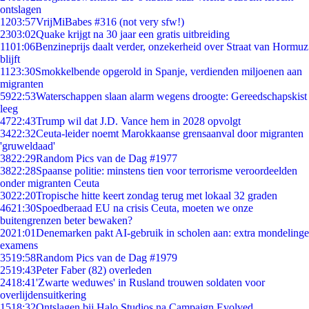
ontslagen
12
03:57
VrijMiBabes #316 (not very sfw!)
23
03:02
Quake krijgt na 30 jaar een gratis uitbreiding
11
01:06
Benzineprijs daalt verder, onzekerheid over Straat van Hormuz
blijft
11
23:30
Smokkelbende opgerold in Spanje, verdienden miljoenen aan
migranten
59
22:53
Waterschappen slaan alarm wegens droogte: Gereedschapskist
leeg
47
22:43
Trump wil dat J.D. Vance hem in 2028 opvolgt
34
22:32
Ceuta-leider noemt Marokkaanse grensaanval door migranten
'gruweldaad'
38
22:29
Random Pics van de Dag #1977
38
22:28
Spaanse politie: minstens tien voor terrorisme veroordeelden
onder migranten Ceuta
30
22:20
Tropische hitte keert zondag terug met lokaal 32 graden
46
21:30
Spoedberaad EU na crisis Ceuta, moeten we onze
buitengrenzen beter bewaken?
20
21:01
Denemarken pakt AI-gebruik in scholen aan: extra mondelinge
examens
35
19:58
Random Pics van de Dag #1979
25
19:43
Peter Faber (82) overleden
24
18:41
'Zwarte weduwes' in Rusland trouwen soldaten voor
overlijdensuitkering
15
18:32
Ontslagen bij Halo Studios na Campaign Evolved