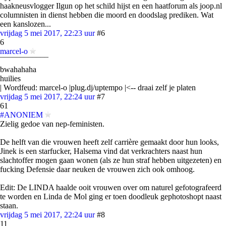
haakneusvlogger Ilgun op het schild hijst en een haatforum als joop.nl
columnisten in dienst hebben die moord en doodslag prediken. Wat
een kanslozen...
vrijdag 5 mei 2017, 22:23 uur
#6
6
marcel-o
¯¯¯¯¯¯¯¯¯¯¯¯
bwahahaha
huilies
| Wordfeud: marcel-o |plug.dj/uptempo |<-- draai zelf je platen
vrijdag 5 mei 2017, 22:24 uur
#7
61
#ANONIEM
Zielig gedoe van nep-feministen.
De helft van die vrouwen heeft zelf carrière gemaakt door hun looks,
Jinek is een starfucker, Halsema vind dat verkrachters naast hun
slachtoffer mogen gaan wonen (als ze hun straf hebben uitgezeten) en
fucking Defensie daar neuken de vrouwen zich ook omhoog.
Edit: De LINDA haalde ooit vrouwen over om naturel gefotografeerd
te worden en Linda de Mol ging er toen doodleuk gephotoshopt naast
staan.
vrijdag 5 mei 2017, 22:24 uur
#8
11