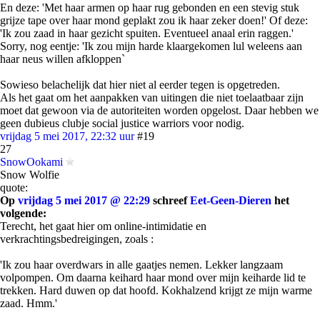
En deze: 'Met haar armen op haar rug gebonden en een stevig stuk
grijze tape over haar mond geplakt zou ik haar zeker doen!' Of deze:
'Ik zou zaad in haar gezicht spuiten. Eventueel anaal erin raggen.'
Sorry, nog eentje: 'Ik zou mijn harde klaargekomen lul weleens aan
haar neus willen afkloppen`
Sowieso belachelijk dat hier niet al eerder tegen is opgetreden.
Als het gaat om het aanpakken van uitingen die niet toelaatbaar zijn
moet dat gewoon via de autoriteiten worden opgelost. Daar hebben we
geen dubieus clubje social justice warriors voor nodig.
vrijdag 5 mei 2017, 22:32 uur
#19
27
SnowOokami
Snow Wolfie
quote:
Op
vrijdag 5 mei 2017 @ 22:29
schreef
Eet-Geen-Dieren
het
volgende:
Terecht, het gaat hier om online-intimidatie en
verkrachtingsbedreigingen, zoals :
'Ik zou haar overdwars in alle gaatjes nemen. Lekker langzaam
volpompen. Om daarna keihard haar mond over mijn keiharde lid te
trekken. Hard duwen op dat hoofd. Kokhalzend krijgt ze mijn warme
zaad. Hmm.'