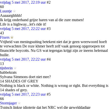
vrijdag 5 mei 2017, 22:19 uur
#2
60
Luuntje
Aaaaarghhhh!
Ik krijg onderhand grijze haren van al die zure mutsen!
Life is a highway...let's ride it!
vrijdag 5 mei 2017, 22:22 uur
#3
43
Fixers
Vrijheid van meningsuiting betekent niet dat je geen weerwoord hoeft
te verwachten De roze khmer heeft zelf vaak genoeg opgeroepen tot
financiële boycotts. Nu GS wat tegengas krijgt zijn ze ineens helemaal
huilie.
vrijdag 5 mei 2017, 22:22 uur
#4
13
tijnbrein
habbekrats
Sylvana Simmons doet niet mee?
14 SHADES OF GREY
Nothing is black or white. Nothing is wrong or right. But everything is
14 shades of grey.
vrijdag 5 mei 2017, 22:23 uur
#5
66
Stormjager
Typisch linkse idioterie dat het NRC wel die gewelddadige