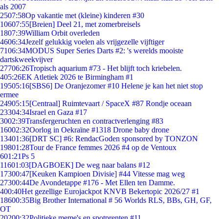
als 2007
25
07:58
Op vakantie met (kleine) kinderen #30
106
07:55
[Breien] Deel 21, met zomerbreisels
18
07:39
William Orbit overleden
46
06:34
Jezelf gelukkig voelen als vrijgezelle vijftiger
71
06:34
MODUS Super Series Darts #2: 's werelds mooiste
dartskweekvijver
277
06:26
Tropisch aquarium #73 - Het blijft toch kriebelen.
4
05:26
EK Atletiek 2026 te Birmingham #1
195
05:16
[SBS6] De Oranjezomer #10 Helene je kan het niet stop
ermee
249
05:15
[Centraal] Ruimtevaart / SpaceX #87 Rondje oceaan
233
04:34
Israel en Gaza #17
30
02:39
Transfergeruchten en contractverlenging #83
160
02:32
Oorlog in Oekraïne #1318 Drone baby drone
134
01:36
[DRT SC] #6: RendacGoden sponsored by TONZON
198
01:28
Tour de France femmes 2026 #4 op de Ventoux
6
01:21
Ps 5
116
01:03
[DAGBOEK] De weg naar balans #12
173
00:47
[Keuken Kampioen Divisie] #44 Vitesse mag weg
273
00:44
De Avondetappe #176 - Met Ellen ten Damme.
4
00:40
Het gezellige Eurojackpot KNVB Bekertopic 2026/27 #1
186
00:35
Big Brother International # 56 Worlds RLS, BBs, GH, GF,
OT
202
00:32
Politieke meme's en spotprenten #11