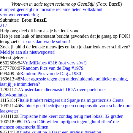
Vrouwen in actie tegen reclame op GeenStijl (Foto: BuzzE)
dumpert
geenstijl
nrc
racisme
reclame
tieten
volkskrant
vrouwenvernedering
Submitter:
Bron:
BuzzE
217
Help ons; deel dit item als je het leuk vond
Heb je een leuk of interessant bericht gevonden dat je graag op FOK!
terug ziet?
Tip ons dan via de submit!
Zoek jij altijd de leukste nieuwtjes en kun je daar leuk over schrijven?
Meld je aan als nieuwsposter!
Meest gelezen
65025
06:54
VrijMiBabes #316 (not very sfw!)
57777
00:07
Random Pics van de Dag #1979
6994
09:56
Random Pics van de Dag #1980
1696
13:48
Meer agressie tegen een andersluidende politieke mening,
laat jij je intimideren?
1282
11:52
Amsterdams dierenasiel DOA overspoeld met
babykonijntjes
1115
18:47
Italië hindert reizigers uit Spanje na migratiecrisis Ceuta
1095
11:46
Kabinet geeft bedrijven geen compensatie voor schade door
laagwater
1031
11:08
Tropische hitte keert zondag terug met lokaal 32 graden
1005
18:08
CDA en D66 willen ingrijpen tegen 'gluurbrillen' die
mensen ongemerkt filmen
985
14:33
Quake krijgt na 30 jaar een gratis uitbreiding