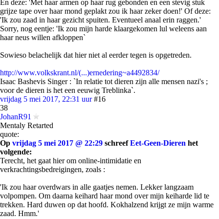
En deze: 'Met haar armen op haar rug gebonden en een stevig stuk
grijze tape over haar mond geplakt zou ik haar zeker doen!' Of deze:
'Ik zou zaad in haar gezicht spuiten. Eventueel anaal erin raggen.'
Sorry, nog eentje: 'Ik zou mijn harde klaargekomen lul weleens aan
haar neus willen afkloppen`
Sowieso belachelijk dat hier niet al eerder tegen is opgetreden.
http://www.volkskrant.nl/(...)ernedering~a4492834/
Isaac Bashevis Singer : `In relatie tot dieren zijn alle mensen nazi's ;
voor de dieren is het een eeuwig Treblinka`.
vrijdag 5 mei 2017, 22:31 uur
#16
38
JohanR91
Mentaly Retarted
quote:
Op
vrijdag 5 mei 2017 @ 22:29
schreef
Eet-Geen-Dieren
het
volgende:
Terecht, het gaat hier om online-intimidatie en
verkrachtingsbedreigingen, zoals :
'Ik zou haar overdwars in alle gaatjes nemen. Lekker langzaam
volpompen. Om daarna keihard haar mond over mijn keiharde lid te
trekken. Hard duwen op dat hoofd. Kokhalzend krijgt ze mijn warme
zaad. Hmm.'