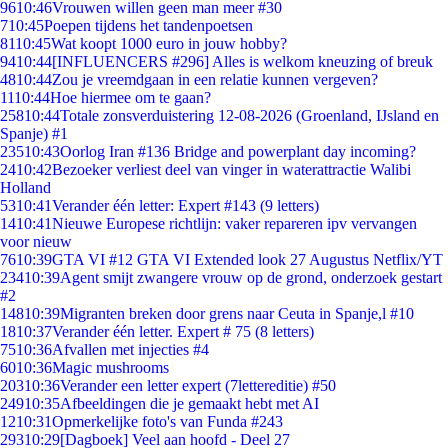
96
10:46
Vrouwen willen geen man meer #30
7
10:45
Poepen tijdens het tandenpoetsen
81
10:45
Wat koopt 1000 euro in jouw hobby?
94
10:44
[INFLUENCERS #296] Alles is welkom kneuzing of breuk
48
10:44
Zou je vreemdgaan in een relatie kunnen vergeven?
11
10:44
Hoe hiermee om te gaan?
258
10:44
Totale zonsverduistering 12-08-2026 (Groenland, IJsland en
Spanje) #1
235
10:43
Oorlog Iran #136 Bridge and powerplant day incoming?
24
10:42
Bezoeker verliest deel van vinger in waterattractie Walibi
Holland
53
10:41
Verander één letter: Expert #143 (9 letters)
14
10:41
Nieuwe Europese richtlijn: vaker repareren ipv vervangen
voor nieuw
76
10:39
GTA VI #12 GTA VI Extended look 27 Augustus Netflix/YT
234
10:39
Agent smijt zwangere vrouw op de grond, onderzoek gestart
#2
148
10:39
Migranten breken door grens naar Ceuta in Spanje,l #10
18
10:37
Verander één letter. Expert # 75 (8 letters)
75
10:36
Afvallen met injecties #4
60
10:36
Magic mushrooms
203
10:36
Verander een letter expert (7lettereditie) #50
249
10:35
Afbeeldingen die je gemaakt hebt met AI
12
10:31
Opmerkelijke foto's van Funda #243
293
10:29
[Dagboek] Veel aan hoofd - Deel 27