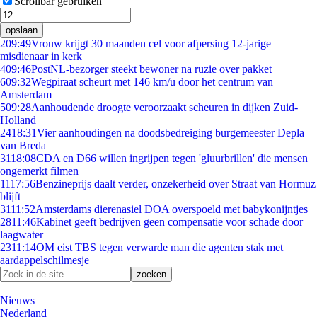
Scrollbar gebruiken
opslaan
2
09:49
Vrouw krijgt 30 maanden cel voor afpersing 12-jarige
misdienaar in kerk
4
09:46
PostNL-bezorger steekt bewoner na ruzie over pakket
6
09:32
Wegpiraat scheurt met 146 km/u door het centrum van
Amsterdam
5
09:28
Aanhoudende droogte veroorzaakt scheuren in dijken Zuid-
Holland
24
18:31
Vier aanhoudingen na doodsbedreiging burgemeester Depla
van Breda
31
18:08
CDA en D66 willen ingrijpen tegen 'gluurbrillen' die mensen
ongemerkt filmen
11
17:56
Benzineprijs daalt verder, onzekerheid over Straat van Hormuz
blijft
31
11:52
Amsterdams dierenasiel DOA overspoeld met babykonijntjes
28
11:46
Kabinet geeft bedrijven geen compensatie voor schade door
laagwater
23
11:14
OM eist TBS tegen verwarde man die agenten stak met
aardappelschilmesje
Nieuws
Nederland