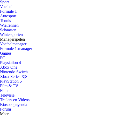
Sport
Voetbal
Formule 1
Autosport
Tennis
Wielrennen
Schaatsen
Wintersporten
Managerspelen
Voetbalmanager
Formule 1-manager
Games
PC
Playstation 4
Xbox One
Nintendo Switch
Xbox Series X|S
PlayStation 5
Film & TV
Film
Televisie
Trailers en Videos
Bioscoopagenda
Forum
Meer