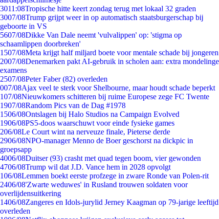
30
11:08
Tropische hitte keert zondag terug met lokaal 32 graden
30
07/08
Trump grijpt weer in op automatisch staatsburgerschap bij
geboorte in VS
56
07/08
Dikke Van Dale neemt 'vulvalippen' op: 'stigma op
schaamlippen doorbreken'
15
07/08
Meta krijgt half miljard boete voor mentale schade bij jongeren
20
07/08
Denemarken pakt AI-gebruik in scholen aan: extra mondelinge
examens
25
07/08
Peter Faber (82) overleden
0
07/08
Ajax veel te sterk voor Shelbourne, maar houdt schade beperkt
1
07/08
Nieuwkomers schitteren bij ruime Europese zege FC Twente
19
07/08
Random Pics van de Dag #1978
15
06/08
Ontslagen bij Halo Studios na Campaign Evolved
19
06/08
PS5-doos waarschuwt voor einde fysieke games
2
06/08
Le Court wint na nerveuze finale, Pieterse derde
29
06/08
NPO-manager Menno de Boer geschorst na dickpic in
groepsapp
40
06/08
Duitser (93) crasht met quad tegen boom, vier gewonden
47
06/08
Trump wil dat J.D. Vance hem in 2028 opvolgt
1
06/08
Lemmen boekt eerste profzege in zware Ronde van Polen-rit
24
06/08
'Zwarte weduwes' in Rusland trouwen soldaten voor
overlijdensuitkering
14
06/08
Zangeres en Idols-jurylid Jerney Kaagman op 79-jarige leeftijd
overleden