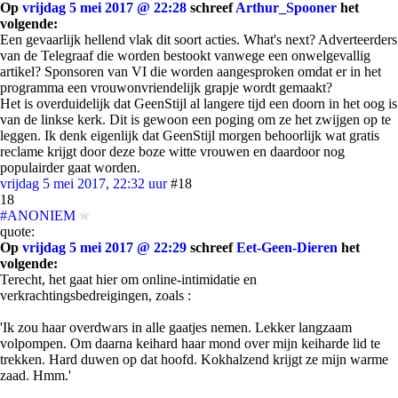
Op
vrijdag 5 mei 2017 @ 22:28
schreef
Arthur_Spooner
het
volgende:
Een gevaarlijk hellend vlak dit soort acties. What's next? Adverteerders
van de Telegraaf die worden bestookt vanwege een onwelgevallig
artikel? Sponsoren van VI die worden aangesproken omdat er in het
programma een vrouwonvriendelijk grapje wordt gemaakt?
Het is overduidelijk dat GeenStijl al langere tijd een doorn in het oog is
van de linkse kerk. Dit is gewoon een poging om ze het zwijgen op te
leggen. Ik denk eigenlijk dat GeenStijl morgen behoorlijk wat gratis
reclame krijgt door deze boze witte vrouwen en daardoor nog
populairder gaat worden.
vrijdag 5 mei 2017, 22:32 uur
#18
18
#ANONIEM
quote:
Op
vrijdag 5 mei 2017 @ 22:29
schreef
Eet-Geen-Dieren
het
volgende:
Terecht, het gaat hier om online-intimidatie en
verkrachtingsbedreigingen, zoals :
'Ik zou haar overdwars in alle gaatjes nemen. Lekker langzaam
volpompen. Om daarna keihard haar mond over mijn keiharde lid te
trekken. Hard duwen op dat hoofd. Kokhalzend krijgt ze mijn warme
zaad. Hmm.'