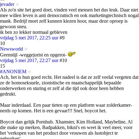
jevader
Als zo'n site het goed doet, vinden veel mensen het dus leuk. Daar niet
mee willen leven is anti democratisch en ook marketingtechnisch nogal
mank. Bedrijf moet zelf kunnen kiezen hoor, maar deze oproep is
gewoon sneu.
ik ben zo lekker normaal gebleven
vrijdag 5 mei 2017, 22:25 uur
#9
10
Newsworld
Geenstijl -weggejorist en opgerot-
vrijdag 5 mei 2017, 22:27 uur
#10
15
#ANONIEM
Ach, het is hun goed recht. Het nadeel is dat ze zelf veelal vergeten dat
ze de homoseksuele, zionistische en maatschappelijk bepaalde
onderwerken en sturing er zelf al die tijd ook door heen hebben
gedrukt.
Maar inderdaad. Een paar tieten op een platform waar zolderkamer-
nerds op komen. Het is een gevaar!!! Snel, boycot het.
Boycot dan gelijk Pornhub. Xhamster, Kim Holland, Maybeline, Al
die make up merken, Badpakken, bikni's en weet ik veel meer, voor
het 'verkopen van het product door vrouwen als lustobject te
gebruiken'.