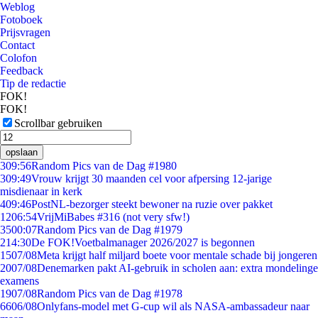
Weblog
Fotoboek
Prijsvragen
Contact
Colofon
Feedback
Tip de redactie
FOK!
FOK!
Scrollbar gebruiken
opslaan
3
09:56
Random Pics van de Dag #1980
3
09:49
Vrouw krijgt 30 maanden cel voor afpersing 12-jarige
misdienaar in kerk
4
09:46
PostNL-bezorger steekt bewoner na ruzie over pakket
12
06:54
VrijMiBabes #316 (not very sfw!)
35
00:07
Random Pics van de Dag #1979
2
14:30
De FOK!Voetbalmanager 2026/2027 is begonnen
15
07/08
Meta krijgt half miljard boete voor mentale schade bij jongeren
20
07/08
Denemarken pakt AI-gebruik in scholen aan: extra mondelinge
examens
19
07/08
Random Pics van de Dag #1978
66
06/08
Onlyfans-model met G-cup wil als NASA-ambassadeur naar