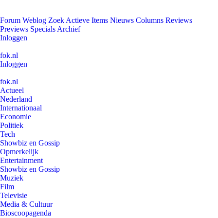
Forum
Weblog
Zoek
Actieve Items
Nieuws
Columns
Reviews
Previews
Specials
Archief
Inloggen
fok.nl
Inloggen
fok.nl
Actueel
Nederland
Internationaal
Economie
Politiek
Tech
Showbiz en Gossip
Opmerkelijk
Entertainment
Showbiz en Gossip
Muziek
Film
Televisie
Media & Cultuur
Bioscoopagenda