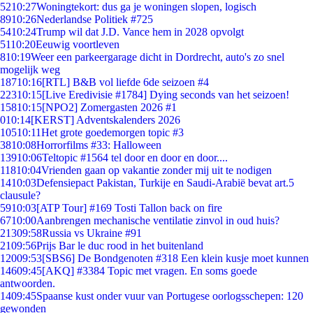
52
10:27
Woningtekort: dus ga je woningen slopen, logisch
89
10:26
Nederlandse Politiek #725
54
10:24
Trump wil dat J.D. Vance hem in 2028 opvolgt
51
10:20
Eeuwig voortleven
8
10:19
Weer een parkeergarage dicht in Dordrecht, auto's zo snel
mogelijk weg
187
10:16
[RTL] B&B vol liefde 6de seizoen #4
223
10:15
[Live Eredivisie #1784] Dying seconds van het seizoen!
158
10:15
[NPO2] Zomergasten 2026 #1
0
10:14
[KERST] Adventskalenders 2026
105
10:11
Het grote goedemorgen topic #3
38
10:08
Horrorfilms #33: Halloween
139
10:06
Teltopic #1564 tel door en door en door....
118
10:04
Vrienden gaan op vakantie zonder mij uit te nodigen
14
10:03
Defensiepact Pakistan, Turkije en Saudi-Arabië bevat art.5
clausule?
59
10:03
[ATP Tour] #169 Tosti Tallon back on fire
67
10:00
Aanbrengen mechanische ventilatie zinvol in oud huis?
213
09:58
Russia vs Ukraine #91
21
09:56
Prijs Bar le duc rood in het buitenland
120
09:53
[SBS6] De Bondgenoten #318 Een klein kusje moet kunnen
146
09:45
[AKQ] #3384 Topic met vragen. En soms goede
antwoorden.
14
09:45
Spaanse kust onder vuur van Portugese oorlogsschepen: 120
gewonden