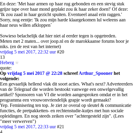
En deze: 'Met haar armen op haar rug gebonden en een stevig stuk
grijze tape over haar mond geplakt zou ik haar zeker doen!' Of deze:
'Ik zou zaad in haar gezicht spuiten. Eventueel anaal erin raggen.'
Sorry, nog eentje: 'Ik zou mijn harde klaargekomen lul weleens aan
haar neus willen afkloppen`
Sowieso belachelijk dat hier niet al eerder tegen is opgetreden.
Meten met 2 maten... over joop.nl en de marokkaanse forums hoor je
niks. (en de rest van het internet)
vrijdag 5 mei 2017, 22:32 uur
#20
13
Heberg
quote:
Op
vrijdag 5 mei 2017 @ 22:28
schreef
Arthur_Spooner
het
volgende:
Een gevaarlijk hellend vlak dit soort acties. What's next? Adverteerders
van de Telegraaf die worden bestookt vanwege een onwelgevallig
artikel? Sponsoren van VI die worden aangesproken omdat er in het
programma een vrouwonvriendelijk grapje wordt gemaakt?
Yep. Feminisering ten top. Je ziet ze overal op sleutel & communicatie
functies, de pretpakketten- en rechtenstudie-kutjes met hun sociale
opleidingen. En nog steeds zeiken over "achtergesteld zijn". (Lees
"meer verwerven")
vrijdag 5 mei 2017, 22:33 uur
#21
4