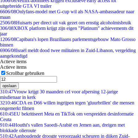
10
06/08
Netflix-abonnees krijgen exclusieve early access tot
uitgebreide GTA VI trailer
66
06/08
Onlyfans-model met G-cup wil als NASA-ambassadeur naar
maan
25
06/08
Huisarts per direct uit vak gezet om ernstig alcoholmisbruik
3
06/08
XBOX platform krijgt zijn eigen "Platinum" achievements dit
jaar
12
06/08
Capibara's lopen Braziliaans parlementsgebouw Mato Grosso
binnen
69
06/08
Israël meldt dood twee militairen in Zuid-Libanon, vergelding
aangekondigd
Actieve items
Actieve items
Scrollbar gebruiken
opslaan
3
10:47
Vrouw krijgt 30 maanden cel voor afpersing 12-jarige
misdienaar in kerk
32
10:46
CDA en D66 willen ingrijpen tegen 'gluurbrillen' die mensen
ongemerkt filmen
6
10:45
EU bekritiseert Meta en TikTok om verspreiden desinformatie
Ceuta
9
10:44
Houthi's vallen Saoedi-Arabië en Jemen aan, dreigen met
blokkade olieroute
5
10:42
Aanhoudende droogte veroorzaakt scheuren in dijken Zuid-