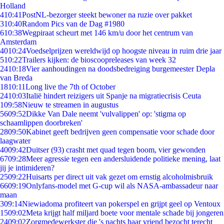
Holland
4
10:41
PostNL-bezorger steekt bewoner na ruzie over pakket
3
10:40
Random Pics van de Dag #1980
6
10:38
Wegpiraat scheurt met 146 km/u door het centrum van
Amsterdam
40
10:24
Voedselprijzen wereldwijd op hoogste niveau in ruim drie jaar
5
10:22
Trailers kijken: de bioscoopreleases van week 32
24
10:18
Vier aanhoudingen na doodsbedreiging burgemeester Depla
van Breda
18
10:11
Long live the 7th of October
24
10:03
Italië hindert reizigers uit Spanje na migratiecrisis Ceuta
1
09:58
Nieuw te streamen in augustus
56
09:52
Dikke Van Dale neemt 'vulvalippen' op: 'stigma op
schaamlippen doorbreken'
28
09:50
Kabinet geeft bedrijven geen compensatie voor schade door
laagwater
40
09:42
Duitser (93) crasht met quad tegen boom, vier gewonden
67
09:28
Meer agressie tegen een andersluidende politieke mening, laat
jij je intimideren?
25
09:22
Huisarts per direct uit vak gezet om ernstig alcoholmisbruik
66
09:19
Onlyfans-model met G-cup wil als NASA-ambassadeur naar
maan
3
09:14
Niewiadoma profiteert van pokerspel en grijpt geel op Ventoux
15
09:02
Meta krijgt half miljard boete voor mentale schade bij jongeren
24
09:02
Zorgmedewerkster die 's nachts haar vriend bezocht terecht