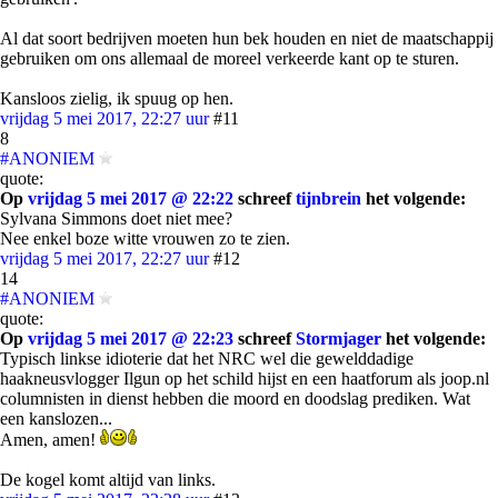
Al dat soort bedrijven moeten hun bek houden en niet de maatschappij
gebruiken om ons allemaal de moreel verkeerde kant op te sturen.
Kansloos zielig, ik spuug op hen.
vrijdag 5 mei 2017, 22:27 uur
#11
8
#ANONIEM
quote:
Op
vrijdag 5 mei 2017 @ 22:22
schreef
tijnbrein
het volgende:
Sylvana Simmons doet niet mee?
Nee enkel boze witte vrouwen zo te zien.
vrijdag 5 mei 2017, 22:27 uur
#12
14
#ANONIEM
quote:
Op
vrijdag 5 mei 2017 @ 22:23
schreef
Stormjager
het volgende:
Typisch linkse idioterie dat het NRC wel die gewelddadige
haakneusvlogger Ilgun op het schild hijst en een haatforum als joop.nl
columnisten in dienst hebben die moord en doodslag prediken. Wat
een kanslozen...
Amen, amen!
De kogel komt altijd van links.