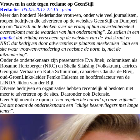
Vrouwen in actie tegen reclame op GeenStijl
Redactie
05-05-2017 22:15
print
Meer dan honderd Nederlandse vrouwen, onder wie veel journalisten,
roepen bedrijven die adverteren op de websites GeenStijl en Dumpert
op om
"kritisch na te denken over de vraag of hun advertentiebeleid
overeenkomt met de waarden van hun onderneming
". Ze stellen in een
pamflet
dat vrijdag verscheen op de websites van de Volkskrant en
NRC dat bedrijven door advertenties te plaatsen meebetalen "
aan een
site waar vrouwenvernedering en racisme de norm is, niet de
uitzondering"
.
Onder de ondertekenaars zijn presentatrice Eva Jinek, columnisten als
Rosanne Hertzberger (NRC) en Sheila Sitalsing (Volkskrant), actrices
Georgina Verbaan en Katja Schuurman, cabaretier Claudia de Breij,
oud-GroenLinks-leider Femke Halsema en hoofdredacteur van de
LINDA Jildou van der Bijl.
Diverse bedrijven en organisaties hebben recentelijk al besloten niet
meer te adverteren op de sites. Daaronder ook Defensie.
GeenStijl noemt de oproep
"een regelrechte aanval op onze vrijheid
".
De site noemt de ondertekenaars een "
clubje bezemvliegers met lange
tenen"
.