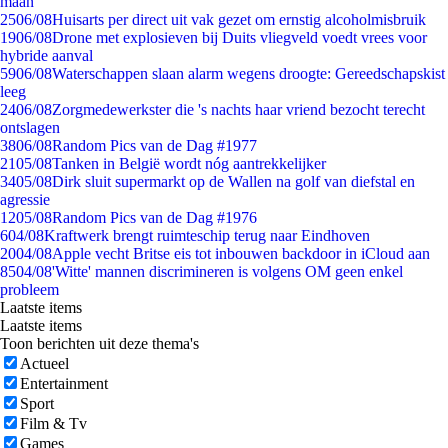
maan
25
06/08
Huisarts per direct uit vak gezet om ernstig alcoholmisbruik
19
06/08
Drone met explosieven bij Duits vliegveld voedt vrees voor
hybride aanval
59
06/08
Waterschappen slaan alarm wegens droogte: Gereedschapskist
leeg
24
06/08
Zorgmedewerkster die 's nachts haar vriend bezocht terecht
ontslagen
38
06/08
Random Pics van de Dag #1977
21
05/08
Tanken in België wordt nóg aantrekkelijker
34
05/08
Dirk sluit supermarkt op de Wallen na golf van diefstal en
agressie
12
05/08
Random Pics van de Dag #1976
6
04/08
Kraftwerk brengt ruimteschip terug naar Eindhoven
20
04/08
Apple vecht Britse eis tot inbouwen backdoor in iCloud aan
85
04/08
'Witte' mannen discrimineren is volgens OM geen enkel
probleem
Laatste items
Laatste items
Toon berichten uit deze thema's
Actueel
Entertainment
Sport
Film & Tv
Games