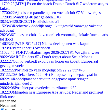
117
00:23
[MTV] Ex on the beach Double Dutch #17 wederom aapjes
kijken
177
00:22
Ajax is een parodie op een voetbalclub #7 Vuurwerkjes
172
00:16
Vandaag 40 jaar geleden... #3
38
23:54
[2026/2027] Eredivisietoto #1
15
23:43
Rechtszaak dodelijk ongeluk uitgesteld vanwege vakantie
advocaat
28
23:36
Chinese rechtbank veroordeelt voormalige lokale functionaris
tot dood
146
23:31
[WLR SC #417] Nieuw deel openen was kaputt
19
23:07
Peter Faber is overleden
110
22:45
[FOK!Voetbalmanager 2026/2027] #1 We zijn er weer
90
22:36
ARC Raiders #7 - Don’t forget about Stella Montis
32
22:27
Congo verbiedt export van koper en kobalt, Europa zal
gevolgen voelen
182
22:22
Post hier zo vaak mogelijk om 22:22 uur #76
251
22:20
Asielzoekers #22 : Het Europese migratiepact gaat in
68
22:14
Roddelpraat onder vuur: ongepaste opmerkingen
minderjarigen deel 2
280
22:06
Post hier pas overleden muzikanten #32
18
22:03
Miljarden naar Europese AI-start-ups: Nederland profiteert
flink mee
Nederland
Nederland