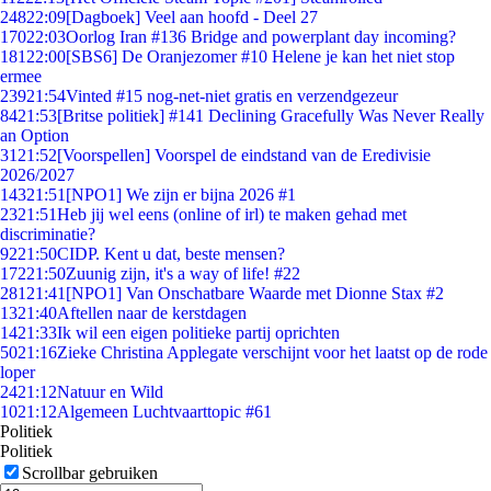
248
22:09
[Dagboek] Veel aan hoofd - Deel 27
170
22:03
Oorlog Iran #136 Bridge and powerplant day incoming?
181
22:00
[SBS6] De Oranjezomer #10 Helene je kan het niet stop
ermee
239
21:54
Vinted #15 nog-net-niet gratis en verzendgezeur
84
21:53
[Britse politiek] #141 Declining Gracefully Was Never Really
an Option
31
21:52
[Voorspellen] Voorspel de eindstand van de Eredivisie
2026/2027
143
21:51
[NPO1] We zijn er bijna 2026 #1
23
21:51
Heb jij wel eens (online of irl) te maken gehad met
discriminatie?
92
21:50
CIDP. Kent u dat, beste mensen?
172
21:50
Zuunig zijn, it's a way of life! #22
281
21:41
[NPO1] Van Onschatbare Waarde met Dionne Stax #2
13
21:40
Aftellen naar de kerstdagen
14
21:33
Ik wil een eigen politieke partij oprichten
50
21:16
Zieke Christina Applegate verschijnt voor het laatst op de rode
loper
24
21:12
Natuur en Wild
10
21:12
Algemeen Luchtvaarttopic #61
Politiek
Politiek
Scrollbar gebruiken