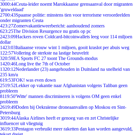
30
00:44
Ceuta-leider noemt Marokkaanse grensaanval door migranten
'gruweldaad'
27
00:43
Spaanse politie: minstens tien voor terrorisme veroordeelden
onder migranten Ceuta
4
23:27
Zomervakantieweerbericht: aanhoudend zomers
6
23:25
The Division Resurgence nu gratis op pc
24
23:09
Hackers roven Coldcard-bitcoinwallets leeg voor 114 miljoen
dollar
14
23:03
Italiaanse vrouw wint 1 miljoen, gooit kraslot per abuis weg
1
22:57
Vollering de sterkste na lastige heuvelrit
3
20:59
EA Sports FC 27 toont The Grounds-modus
14
20:46
Long live the 7th of October
13
20:12
Nederlander (23) aangehouden in Duitsland na snelheid van
235 km/u
6
19:53
FOK! was even down
25
19:52
Lekker op vakantie naar Afghanistan volgens Taliban geen
probleem
81
19:50
'Witte' mannen discrimineren is volgens OM geen enkel
probleem
26
19:49
Doden bij Oekraïense droneaanvallen op Moskou en Sint-
Petersburg
30
19:44
Alaska Airlines heeft er genoeg van en zet Christelijke
influencer uit vliegtuig
36
19:33
Pentagon verbruikt meer raketten dan kan worden aangevuld,
tekort dreigt