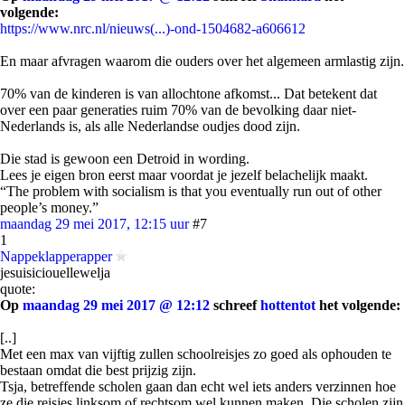
volgende:
https://www.nrc.nl/nieuws(...)-ond-1504682-a606612
En maar afvragen waarom die ouders over het algemeen armlastig zijn.
70% van de kinderen is van allochtone afkomst... Dat betekent dat
over een paar generaties ruim 70% van de bevolking daar niet-
Nederlands is, als alle Nederlandse oudjes dood zijn.
Die stad is gewoon een Detroid in wording.
Lees je eigen bron eerst maar voordat je jezelf belachelijk maakt.
“The problem with socialism is that you eventually run out of other
people’s money.”
maandag 29 mei 2017, 12:15 uur
#7
1
Nappeklapperapper
jesuisiciouellewelja
quote:
Op
maandag 29 mei 2017 @ 12:12
schreef
hottentot
het volgende:
[..]
Met een max van vijftig zullen schoolreisjes zo goed als ophouden te
bestaan omdat die best prijzig zijn.
Tsja, betreffende scholen gaan dan echt wel iets anders verzinnen hoe
ze die reisjes linksom of rechtsom wel kunnen maken. Die scholen zijn