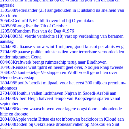
agressie
13
05/08
Nederlander (23) aangehouden in Duitsland na snelheid van
235 km/u
3
05/08
Gedurfd NEC blijft overeind bij Olympiakos
14
05/08
Long live the 7th of October
12
05/08
Random Pics van de Dag #1976
20
04/08
OM: vierde verdachte (18) vast op verdenking van beramen
aanslag
14
04/08
Italiaanse vrouw wint 1 miljoen, gooit kraslot per abuis weg
27
04/08
Spaanse politie: minstens tien voor terrorisme veroordeelden
onder migranten Ceuta
6
04/08
Kraftwerk brengt ruimteschip terug naar Eindhoven
1
04/08
Reusser wint tijdrit en neemt geel over, Nooijen knap tweede
7
04/08
Vakantiekiekje Verstappen en Wolff voedt geruchten over
Mercedes-overstap
18
04/08
Spotify bereikt mijlpaal, voor het eerst 300 miljoen premium-
abonnees
27
04/08
Houthi's vallen luchthaven Najran in Saoedi-Arabië aan
32
04/08
Albert Heijn halveert tempo van Koopzegels sparen vanaf
september
55
04/08
Boeren waarschuwen voor lagere oogst door aanhoudende
hitte en droogte
20
04/08
Apple vecht Britse eis tot inbouwen backdoor in iCloud aan
26
04/08
Doden bij Oekraïense droneaanvallen op Moskou en Sint-