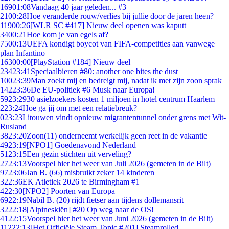
169
01:08
Vandaag 40 jaar geleden... #3
21
00:28
Hoe veranderde rouw/verlies bij jullie door de jaren heen?
119
00:26
[WLR SC #417] Nieuw deel openen was kaputt
34
00:21
Hoe kom je van egels af?
75
00:13
UEFA kondigt boycot van FIFA-competities aan vanwege
plan Infantino
163
00:00
[PlayStation #184] Nieuw deel
234
23:41
Speciaalbieren #80: another one bites the dust
100
23:39
Man zoekt mij en bedreigt mij, nadat ik met zijn zoon sprak
142
23:36
De EU-politiek #6 Musk naar Europa!
59
23:29
30 asielzoekers kosten 1 miljoen in hotel centrum Haarlem
2
23:24
Hoe ga jij om met een relatiebreuk?
0
23:23
Litouwen vindt opnieuw migrantentunnel onder grens met Wit-
Rusland
38
23:20
Zoon(11) onderneemt werkelijk geen reet in de vakantie
49
23:19
[NPO1] Goedenavond Nederland
51
23:15
Een gezin stichten uit verveling?
27
23:13
Voorspel hier het weer van Juli 2026 (gemeten in de Bilt)
97
23:06
Jan B. (66) misbruikt zeker 14 kinderen
3
22:36
EK Atletiek 2026 te Birmingham #1
4
22:30
[NPO2] Poorten van Europa
69
22:19
Nabil B. (20) rijdt fietser aan tijdens dollemansrit
32
22:18
[Alpineskiën] #20 Op weg naar de OS!
41
22:15
Voorspel hier het weer van Juni 2026 (gemeten in de Bilt)
112
22:13
[Het Officiële Steam Topic #201] Steamrolled