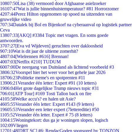
108
07:50
Lisa (38) vermoord door Afghaanse asielzoeker
161
07:47
Wat is jullie binnenhuistemperatuur? #81 Horrorzomer
42
07:44
Perez Hilton opgenomen op spoed na uitzenden van
gruwelijke video
7
07:34
Datalek bij Bol en Bijenkorf na cyberaanval op logistiek partner
Ceva
138
07:33
[AKQ] #3384 Topic met vragen. En soms goede
antwoorden.
37
07:27
[Eva vd Wijdeven] geruchten over dakloosheid
9
07:10
Wat is dit jaar de ultieme zomerhit?
48
07:04
[Wielrennen #616] Brennan!
40
07:03
[Netflix #210] TUDUM
60
07:00
De neergang van Duitsland als lichtend voorbeeld #3
38
06:32
Voorspel hier het weer voor het gehele jaar 2026
187
06:23
Politieke meme's en spotprenten #11
139
06:21
Verander één letter: Expert #91 (10 letters)
19
06:04
Het grote dagelijkse Trump nieuws topic #31
7
06:01
[ATP Tour] #169 Tosti Tallon back on fire
41
05:58
Welke accu's? en halen uit Asie?
46
05:55
Verander één letter: Expert #143 (9 letters)
196
05:53
Verander een letter expert (7lettereditie) #50
11
05:52
Verander één letter. Expert # 75 (8 letters)
10
04:15
Woningtekort: dus ga je woningen slopen, logisch
1
02:09
Vliegen
127
01:48
[DRT SC] #6: RendacGoden sponsored by TONZON