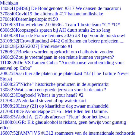
Michigan
14
08:41
[SBS6] De Bondgenoten #317 We dansen de macaroni
37
08:40
Covid19 the aftermath #17 bananenmilkshake
37
08:40
Dierenlepeltopic #150
176
08:39
Touwtrekken 2.0 #636 - Team 1 beste team *G* *O*
63
08:38
Koopzegels sparen bij AH duurt straks 2x zo lang
156
08:38
Tour de France femmes 2026 #3 Tijd voor de borstcrawl
281
08:32
[Crowdfunding] #442 Golfbanen en betere projecten.....
21
08:28
[2026/2027] Eredivisietoto #1
178
08:27
Boeken worden opgekocht om chatbots te voeden
19
08:26
Zou je vreemdgaan in een relatie kunnen vergeven?
111
08:26
De VS framen Cuba: "Amerikaanse voorbereiding voor
aanval op Cuba"
2
08:25
Draai hier alle platen in je platenkast #32 (The Torture Never
Stops)
150
08:25
"Niche"-historische producten in de supermarkt
13
08:23
Wat is nou een goede jerrycan voor in de auto ?
40
08:23
[Dagboek] What's in your head? #2
217
08:22
Nederland stevent af op watertekort
158
08:20
Lizzy (21) op klaarlichte dag zwaar mishandeld
217
08:18
De Avondetappe #176 - Met Ellen ten Damme.
48
08:05
Abdul A. (27) als afperser "Fleur" door het leven
218
08:01
GR: Elk glas alcohol is riskant, geen bewijs voor gunstig
effect
166
07:52
[AMV] VS #1312 spammers van de internationale rechtsorde