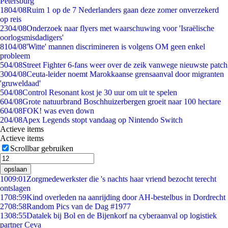
Petersburg
18
04/08
Ruim 1 op de 7 Nederlanders gaan deze zomer onverzekerd
op reis
23
04/08
Onderzoek naar flyers met waarschuwing voor 'Israëlische
oorlogsmisdadigers'
81
04/08
'Witte' mannen discrimineren is volgens OM geen enkel
probleem
5
04/08
Street Fighter 6-fans weer over de zeik vanwege nieuwste patch
30
04/08
Ceuta-leider noemt Marokkaanse grensaanval door migranten
'gruweldaad'
5
04/08
Control Resonant kost je 30 uur om uit te spelen
6
04/08
Grote natuurbrand Boschhuizerbergen groeit naar 100 hectare
6
04/08
FOK! was even down
2
04/08
Apex Legends stopt vandaag op Nintendo Switch
Actieve items
Actieve items
Scrollbar gebruiken
opslaan
10
09:01
Zorgmedewerkster die 's nachts haar vriend bezocht terecht
ontslagen
17
08:59
Kind overleden na aanrijding door AH-bestelbus in Dordrecht
27
08:58
Random Pics van de Dag #1977
13
08:55
Datalek bij Bol en de Bijenkorf na cyberaanval op logistiek
partner Ceva