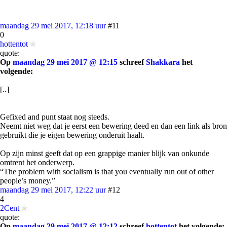
maandag 29 mei 2017, 12:18 uur
#11
0
hottentot
quote:
Op
maandag 29 mei 2017 @ 12:15
schreef
Shakkara
het
volgende:
[..]
Gefixed and punt staat nog steeds.
Neemt niet weg dat je eerst een bewering deed en dan een link als bron
gebruikt die je eigen bewering onderuit haalt.
Op zijn minst geeft dat op een grappige manier blijk van onkunde
omtrent het onderwerp.
“The problem with socialism is that you eventually run out of other
people’s money.”
maandag 29 mei 2017, 12:22 uur
#12
4
2Cent
quote:
Op
maandag 29 mei 2017 @ 12:12
schreef
hottentot
het volgende: