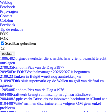
Weblog
Fotoboek
Prijsvragen
Contact
Colofon
Feedback
Tip de redactie
FOK!
FOK!
Scrollbar gebruiken
opslaan
10
06:40
Zorgmedewerkster die 's nachts haar vriend bezocht terecht
ontslagen
27
00:35
Random Pics van de Dag #1977
2
09:50
De FOK!Voetbalmanager 2026/2027 is begonnen
21
09:23
Tanken in België wordt nóg aantrekkelijker
31
09:07
Dirk sluit supermarkt op de Wallen na golf van diefstal en
agressie
12
05/08
Random Pics van de Dag #1976
6
04/08
Kraftwerk brengt ruimteschip terug naar Eindhoven
20
04/08
Apple vecht Britse eis tot inbouwen backdoor in iCloud aan
81
04/08
'Witte' mannen discrimineren is volgens OM geen enkel
probleem