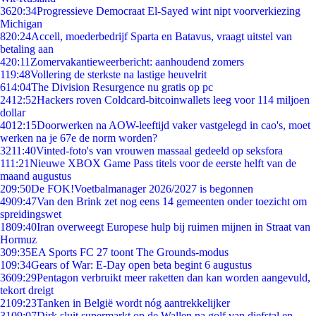
36
20:34
Progressieve Democraat El-Sayed wint nipt voorverkiezing
Michigan
8
20:24
Accell, moederbedrijf Sparta en Batavus, vraagt uitstel van
betaling aan
4
20:11
Zomervakantieweerbericht: aanhoudend zomers
1
19:48
Vollering de sterkste na lastige heuvelrit
6
14:04
The Division Resurgence nu gratis op pc
24
12:52
Hackers roven Coldcard-bitcoinwallets leeg voor 114 miljoen
dollar
40
12:15
Doorwerken na AOW-leeftijd vaker vastgelegd in cao's, moet
werken na je 67e de norm worden?
32
11:40
Vinted-foto's van vrouwen massaal gedeeld op seksfora
1
11:21
Nieuwe XBOX Game Pass titels voor de eerste helft van de
maand augustus
2
09:50
De FOK!Voetbalmanager 2026/2027 is begonnen
49
09:47
Van den Brink zet nog eens 14 gemeenten onder toezicht om
spreidingswet
18
09:40
Iran overweegt Europese hulp bij ruimen mijnen in Straat van
Hormuz
3
09:35
EA Sports FC 27 toont The Grounds-modus
1
09:34
Gears of War: E-Day open beta begint 6 augustus
36
09:29
Pentagon verbruikt meer raketten dan kan worden aangevuld,
tekort dreigt
21
09:23
Tanken in België wordt nóg aantrekkelijker
31
09:07
Dirk sluit supermarkt op de Wallen na golf van diefstal en