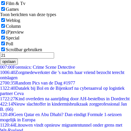
Film & Tv
Games
Toon berichten van deze types
Weblog
Column
(P)review
Special
Poll
Scrollbar gebruiken
opslaan
0
07:00
Forensics: Crime Scene Detective
10
06:40
Zorgmedewerkster die 's nachts haar vriend bezocht terecht
ontslagen
27
00:35
Random Pics van de Dag #1977
13
22:40
Datalek bij Bol en de Bijenkorf na cyberaanval op logistiek
partner Ceva
17
22:27
Kind overleden na aanrijding door AH-bestelbus in Dordrecht
4
22:14
Nieuw slachtoffer in kindermisbruikzaak zorgprofessional Jan
B. (66)
1
20:49
Geen Qatar en Abu Dhabi? Dan eindigt Formule 1-seizoen
mogelijk in Europa
11
20:44
Litouwen vindt opnieuw migrantentunnel onder grens met
Wit-Rusland