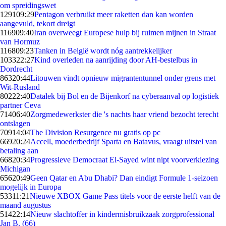
om spreidingswet
1291
09:29
Pentagon verbruikt meer raketten dan kan worden
aangevuld, tekort dreigt
1169
09:40
Iran overweegt Europese hulp bij ruimen mijnen in Straat
van Hormuz
1168
09:23
Tanken in België wordt nóg aantrekkelijker
1033
22:27
Kind overleden na aanrijding door AH-bestelbus in
Dordrecht
863
20:44
Litouwen vindt opnieuw migrantentunnel onder grens met
Wit-Rusland
802
22:40
Datalek bij Bol en de Bijenkorf na cyberaanval op logistiek
partner Ceva
714
06:40
Zorgmedewerkster die 's nachts haar vriend bezocht terecht
ontslagen
709
14:04
The Division Resurgence nu gratis op pc
669
20:24
Accell, moederbedrijf Sparta en Batavus, vraagt uitstel van
betaling aan
668
20:34
Progressieve Democraat El-Sayed wint nipt voorverkiezing
Michigan
656
20:49
Geen Qatar en Abu Dhabi? Dan eindigt Formule 1-seizoen
mogelijk in Europa
533
11:21
Nieuwe XBOX Game Pass titels voor de eerste helft van de
maand augustus
514
22:14
Nieuw slachtoffer in kindermisbruikzaak zorgprofessional
Jan B. (66)