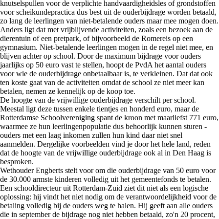
knutselspullen voor de verplichte handvaardigheidsles of grondstoffen
voor scheikundepractica dus best uit de ouderbijdrage worden betaald,
zo lang de leerlingen van niet-betalende ouders maar mee mogen doen.
Anders ligt dat met vrijblijvende activiteiten, zoals een bezoek aan de
dierentuin of een pretpark, of bijvoorbeeld de Romereis op een
gymnasium. Niet-betalende leerlingen mogen in de regel niet mee, en
blijven achter op school. Door de maximum bijdrage voor ouders
jaarlijks op 50 euro vast te stellen, hoopt de PvdA het aantal ouders
voor wie de ouderbijdrage onbetaalbaar is, te verkleinen. Dat dat ook
ten koste gaat van de activiteiten omdat de school ze niet meer kan
betalen, nemen ze kennelijk op de koop toe.
De hoogte van de vrijwillige ouderbijdrage verschilt per school.
Meestal ligt deze tussen enkele tientjes en honderd euro, maar de
Rotterdamse Schoolvereniging spant de kroon met maarliefst 771 euro,
waarmee ze hun leerlingenpopulatie dus behoorlijk kunnen sturen -
ouders met een laag inkomen zullen hun kind daar niet snel
aanmelden. Dergelijke voorbeelden vind je door het hele land, reden
dat de hoogte van de vrijwillige ouderbijdrage ook al in Den Haag is
besproken.
Wethouder Engberts stelt voor om die ouderbijdrage van 50 euro voor
de 30.000 armste kinderen volledig uit het gemeentefonds te betalen.
Een schooldirecteur uit Rotterdam-Zuid ziet dit niet als een logische
oplossing: hij vindt het niet nodig om de verantwoordelijkheid voor de
betaling volledig bij de ouders weg te halen. Hij geeft aan alle ouders
die in september de bijdrage nog niet hebben betaald, zo'n 20 procent,