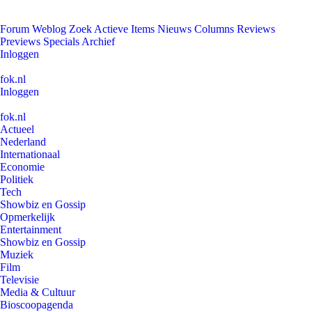
Forum
Weblog
Zoek
Actieve Items
Nieuws
Columns
Reviews
Previews
Specials
Archief
Inloggen
fok.nl
Inloggen
fok.nl
Actueel
Nederland
Internationaal
Economie
Politiek
Tech
Showbiz en Gossip
Opmerkelijk
Entertainment
Showbiz en Gossip
Muziek
Film
Televisie
Media & Cultuur
Bioscoopagenda