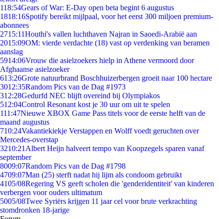
1
18:54
Gears of War: E-Day open beta begint 6 augustus
18
18:16
Spotify bereikt mijlpaal, voor het eerst 300 miljoen premium-
abonnees
27
15:11
Houthi's vallen luchthaven Najran in Saoedi-Arabië aan
20
15:09
OM: vierde verdachte (18) vast op verdenking van beramen
aanslag
59
14:06
Vrouw die asielzoekers hielp in Athene vermoord door
Afghaanse asielzoeker
6
13:26
Grote natuurbrand Boschhuizerbergen groeit naar 100 hectare
30
12:35
Random Pics van de Dag #1973
3
12:28
Gedurfd NEC blijft overeind bij Olympiakos
5
12:04
Control Resonant kost je 30 uur om uit te spelen
1
11:47
Nieuwe XBOX Game Pass titels voor de eerste helft van de
maand augustus
7
10:24
Vakantiekiekje Verstappen en Wolff voedt geruchten over
Mercedes-overstap
32
10:21
Albert Heijn halveert tempo van Koopzegels sparen vanaf
september
80
09:07
Random Pics van de Dag #1798
47
09:07
Man (25) sterft nadat hij lijm als condoom gebruikt
41
05/08
Regering VS geeft scholen die 'genderidentiteit' van kinderen
verbergen voor ouders ultimatum
50
05/08
Twee Syriërs krijgen 11 jaar cel voor brute verkrachting
stomdronken 18-jarige
Forum