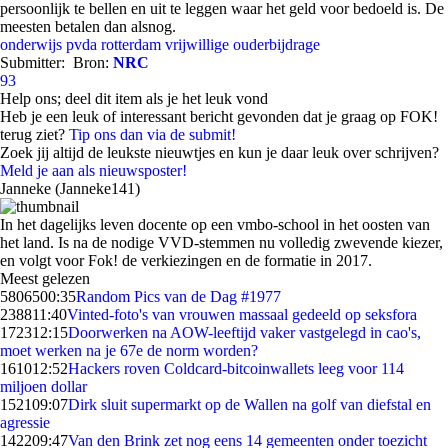
persoonlijk te bellen en uit te leggen waar het geld voor bedoeld is. De
meesten betalen dan alsnog.
onderwijs
pvda
rotterdam
vrijwillige ouderbijdrage
Submitter:
Bron:
NRC
93
Help ons; deel dit item als je het leuk vond
Heb je een leuk of interessant bericht gevonden dat je graag op FOK!
terug ziet?
Tip ons dan via de submit!
Zoek jij altijd de leukste nieuwtjes en kun je daar leuk over schrijven?
Meld je aan als nieuwsposter!
Janneke (Janneke141)
In het dagelijks leven docente op een vmbo-school in het oosten van
het land. Is na de nodige VVD-stemmen nu volledig zwevende kiezer,
en volgt voor Fok! de verkiezingen en de formatie in 2017.
Meest gelezen
58065
00:35
Random Pics van de Dag #1977
2388
11:40
Vinted-foto's van vrouwen massaal gedeeld op seksfora
1723
12:15
Doorwerken na AOW-leeftijd vaker vastgelegd in cao's,
moet werken na je 67e de norm worden?
1610
12:52
Hackers roven Coldcard-bitcoinwallets leeg voor 114
miljoen dollar
1521
09:07
Dirk sluit supermarkt op de Wallen na golf van diefstal en
agressie
1422
09:47
Van den Brink zet nog eens 14 gemeenten onder toezicht