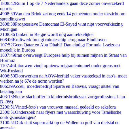
18
08:42
Ruim 1 op de 7 Nederlanders gaan deze zomer onverzekerd
op reis
49
08:39
Van den Brink zet nog eens 14 gemeenten onder toezicht om
spreidingswet
36
08:38
Progressieve Democraat El-Sayed wint nipt voorverkiezing
Michigan
21
08:36
Tanken in België wordt nóg aantrekkelijker
6
08:06
Kraftwerk brengt ruimteschip terug naar Eindhoven
1
07:52
Geen Qatar en Abu Dhabi? Dan eindigt Formule 1-seizoen
mogelijk in Europa
18
07:49
Iran overweegt Europese hulp bij ruimen mijnen in Straat van
Hormuz
11
07:46
Litouwen vindt opnieuw migrantentunnel onder grens met
Wit-Rusland
40
06:59
Doorwerken na AOW-leeftijd vaker vastgelegd in cao's, moet
werken na je 67e de norm worden?
8
06:39
Accell, moederbedrijf Sparta en Batavus, vraagt uitstel van
betaling aan
4
03:13
Nieuw slachtoffer in kindermisbruikzaak zorgprofessional Jan
B. (66)
32
00:51
Vinted-foto's van vrouwen massaal gedeeld op seksfora
23
00:51
Onderzoek naar flyers met waarschuwing voor 'Israëlische
oorlogsmisdadigers'
31
00:51
Dirk sluit supermarkt op de Wallen na golf van diefstal en
agressie