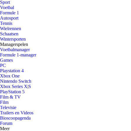
Sport
Voetbal
Formule 1
Autosport
Tennis
Wielrennen
Schaatsen
Wintersporten
Managerspelen
Voetbalmanager
Formule 1-manager
Games
PC
Playstation 4
Xbox One
Nintendo Switch
Xbox Series X|S
PlayStation 5
Film & TV
Film
Televisie
Trailers en Videos
Bioscoopagenda
Forum
Meer