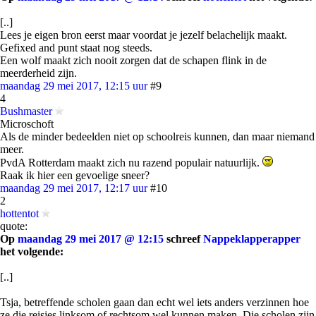
[..]
Lees je eigen bron eerst maar voordat je jezelf belachelijk maakt.
Gefixed and punt staat nog steeds.
Een wolf maakt zich nooit zorgen dat de schapen flink in de
meerderheid zijn.
maandag 29 mei 2017, 12:15 uur
#9
4
Bushmaster
Microschoft
Als de minder bedeelden niet op schoolreis kunnen, dan maar niemand
meer.
PvdA Rotterdam maakt zich nu razend populair natuurlijk.
Raak ik hier een gevoelige sneer?
maandag 29 mei 2017, 12:17 uur
#10
2
hottentot
quote:
Op
maandag 29 mei 2017 @ 12:15
schreef
Nappeklapperapper
het volgende:
[..]
Tsja, betreffende scholen gaan dan echt wel iets anders verzinnen hoe
ze die reisjes linksom of rechtsom wel kunnen maken. Die scholen zijn