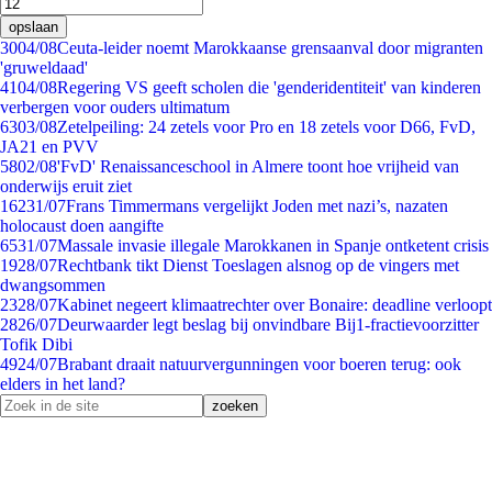
opslaan
30
04/08
Ceuta-leider noemt Marokkaanse grensaanval door migranten
'gruweldaad'
41
04/08
Regering VS geeft scholen die 'genderidentiteit' van kinderen
verbergen voor ouders ultimatum
63
03/08
Zetelpeiling: 24 zetels voor Pro en 18 zetels voor D66, FvD,
JA21 en PVV
58
02/08
'FvD' Renaissanceschool in Almere toont hoe vrijheid van
onderwijs eruit ziet
162
31/07
Frans Timmermans vergelijkt Joden met nazi’s, nazaten
holocaust doen aangifte
65
31/07
Massale invasie illegale Marokkanen in Spanje ontketent crisis
19
28/07
Rechtbank tikt Dienst Toeslagen alsnog op de vingers met
dwangsommen
23
28/07
Kabinet negeert klimaatrechter over Bonaire: deadline verloopt
28
26/07
Deurwaarder legt beslag bij onvindbare Bij1-fractievoorzitter
Tofik Dibi
49
24/07
Brabant draait natuurvergunningen voor boeren terug: ook
elders in het land?