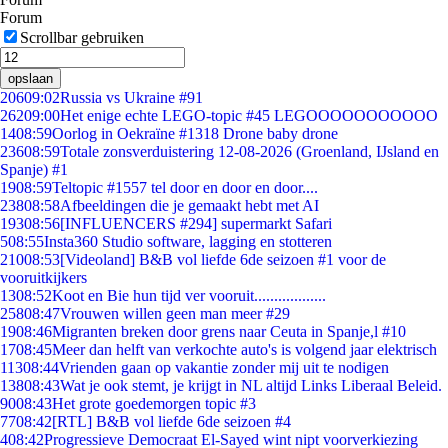
Forum
Scrollbar gebruiken
opslaan
206
09:02
Russia vs Ukraine #91
262
09:00
Het enige echte LEGO-topic #45 LEGOOOOOOOOOOO
14
08:59
Oorlog in Oekraïne #1318 Drone baby drone
236
08:59
Totale zonsverduistering 12-08-2026 (Groenland, IJsland en
Spanje) #1
19
08:59
Teltopic #1557 tel door en door en door....
238
08:58
Afbeeldingen die je gemaakt hebt met AI
193
08:56
[INFLUENCERS #294] supermarkt Safari
5
08:55
Insta360 Studio software, lagging en stotteren
210
08:53
[Videoland] B&B vol liefde 6de seizoen #1 voor de
vooruitkijkers
13
08:52
Koot en Bie hun tijd ver vooruit..................
258
08:47
Vrouwen willen geen man meer #29
19
08:46
Migranten breken door grens naar Ceuta in Spanje,l #10
17
08:45
Meer dan helft van verkochte auto's is volgend jaar elektrisch
113
08:44
Vrienden gaan op vakantie zonder mij uit te nodigen
138
08:43
Wat je ook stemt, je krijgt in NL altijd Links Liberaal Beleid.
90
08:43
Het grote goedemorgen topic #3
77
08:42
[RTL] B&B vol liefde 6de seizoen #4
4
08:42
Progressieve Democraat El-Sayed wint nipt voorverkiezing