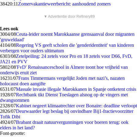
384
20:11
Zomervakantieweerbericht: aanhoudend zomers
▼ Advertentie door Refinery89
Lees ook
30
04/08
Ceuta-leider noemt Marokkaanse grensaanval door migranten
'gruweldaad'
41
04/08
Regering VS geeft scholen die 'genderidentiteit' van kinderen
verbergen voor ouders ultimatum
63
03/08
Zetelpeiling: 24 zetels voor Pro en 18 zetels voor D66, FvD,
JA21 en PVV
58
02/08
'FvD' Renaissanceschool in Almere toont hoe vrijheid van
onderwijs eruit ziet
162
31/07
Frans Timmermans vergelijkt Joden met nazi’s, nazaten
holocaust doen aangifte
65
31/07
Massale invasie illegale Marokkanen in Spanje ontketent crisis
19
28/07
Rechtbank tikt Dienst Toeslagen alsnog op de vingers met
dwangsommen
23
28/07
Kabinet negeert klimaatrechter over Bonaire: deadline verloopt
28
26/07
Deurwaarder legt beslag bij onvindbare Bij1-fractievoorzitter
Tofik Dibi
49
24/07
Brabant draait natuurvergunningen voor boeren terug: ook
elders in het land?
Font-grootte: