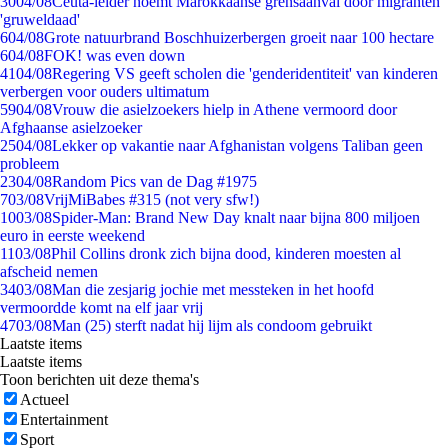
30
04/08
Ceuta-leider noemt Marokkaanse grensaanval door migranten
'gruweldaad'
6
04/08
Grote natuurbrand Boschhuizerbergen groeit naar 100 hectare
6
04/08
FOK! was even down
41
04/08
Regering VS geeft scholen die 'genderidentiteit' van kinderen
verbergen voor ouders ultimatum
59
04/08
Vrouw die asielzoekers hielp in Athene vermoord door
Afghaanse asielzoeker
25
04/08
Lekker op vakantie naar Afghanistan volgens Taliban geen
probleem
23
04/08
Random Pics van de Dag #1975
7
03/08
VrijMiBabes #315 (not very sfw!)
10
03/08
Spider-Man: Brand New Day knalt naar bijna 800 miljoen
euro in eerste weekend
11
03/08
Phil Collins dronk zich bijna dood, kinderen moesten al
afscheid nemen
34
03/08
Man die zesjarig jochie met messteken in het hoofd
vermoordde komt na elf jaar vrij
47
03/08
Man (25) sterft nadat hij lijm als condoom gebruikt
Laatste items
Laatste items
Toon berichten uit deze thema's
Actueel
Entertainment
Sport