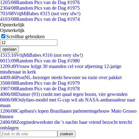
12
05/08
Random Pics van de Dag #1976
23
04/08
Random Pics van de Dag #1975
7
03/08
VrijMiBabes #315 (not very sfw!)
41
03/08
Random Pics van de Dag #1974
Opmerkelijk
Opmerkelijk
Scrollbar gebruiken
opslaan
15
15:10
VrijMiBabes #316 (not very sfw!)
60
15:09
Random Pics van de Dag #1980
12
09:49
Vrouw krijgt 30 maanden cel voor afpersing 12-jarige
misdienaar in kerk
44
09:46
PostNL-bezorger steekt bewoner na ruzie over pakket
35
08/08
Random Pics van de Dag #1979
19
07/08
Random Pics van de Dag #1978
40
06/08
Duitser (93) crasht met quad tegen boom, vier gewonden
66
06/08
Onlyfans-model met G-cup wil als NASA-ambassadeur naar
maan
12
06/08
Capibara's lopen Braziliaans parlementsgebouw Mato Grosso
binnen
24
06/08
Zorgmedewerkster die 's nachts haar vriend bezocht terecht
ontslagen