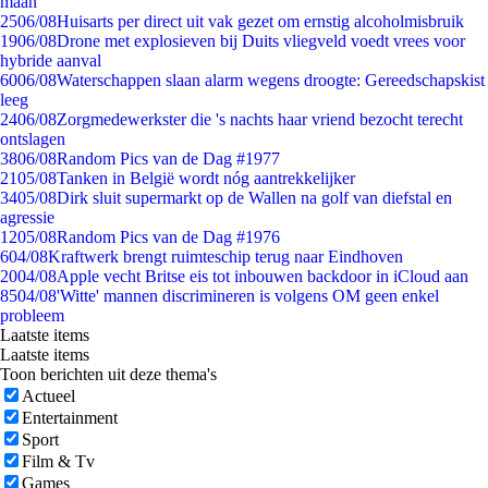
maan
25
06/08
Huisarts per direct uit vak gezet om ernstig alcoholmisbruik
19
06/08
Drone met explosieven bij Duits vliegveld voedt vrees voor
hybride aanval
60
06/08
Waterschappen slaan alarm wegens droogte: Gereedschapskist
leeg
24
06/08
Zorgmedewerkster die 's nachts haar vriend bezocht terecht
ontslagen
38
06/08
Random Pics van de Dag #1977
21
05/08
Tanken in België wordt nóg aantrekkelijker
34
05/08
Dirk sluit supermarkt op de Wallen na golf van diefstal en
agressie
12
05/08
Random Pics van de Dag #1976
6
04/08
Kraftwerk brengt ruimteschip terug naar Eindhoven
20
04/08
Apple vecht Britse eis tot inbouwen backdoor in iCloud aan
85
04/08
'Witte' mannen discrimineren is volgens OM geen enkel
probleem
Laatste items
Laatste items
Toon berichten uit deze thema's
Actueel
Entertainment
Sport
Film & Tv
Games