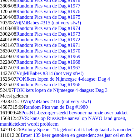
19
07/08
Random Pics van de Dag #1978
38
06/08
Random Pics van de Dag #1977
12
05/08
Random Pics van de Dag #1976
23
04/08
Random Pics van de Dag #1975
7
03/08
VrijMiBabes #315 (not very sfw!)
41
03/08
Random Pics van de Dag #1974
30
02/08
Random Pics van de Dag #1973
44
01/08
Random Pics van de Dag #1972
49
31/07
Random Pics van de Dag #1971
36
30/07
Random Pics van de Dag #1970
44
29/07
Random Pics van de Dag #1969
32
28/07
Random Pics van de Dag #1968
40
27/07
Random Pics van de Dag #1967
14
27/07
VrijMiBabes #314 (not very sfw!)
15
25/07
FOK!kers lopen de Nijmeegse 4-daagse: Dag 4
83
25/07
Random Pics van de Dag #1966
5
24/07
FOK!kers lopen de Nijmeegse 4-daagse: Dag 3
Meest gelezen
79283
15:10
VrijMiBabes #316 (not very sfw!)
45873
15:09
Random Pics van de Dag #1980
1619
09:46
PostNL-bezorger steekt bewoner na ruzie over pakket
1568
12:42
VS: kans op Russische aanval op NAVO-land groeit,
munitietekort wordt probleem
1479
13:26
Britney Spears: "Ik geloof dat ik heb gefaald als moeder"
1110
12:28
Broer 135 keer gestoken en gesneden: zes jaar cel en tbs