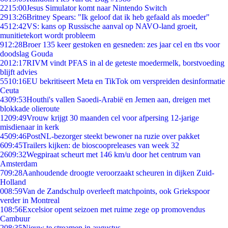
22
15:00
Jesus Simulator komt naar Nintendo Switch
29
13:26
Britney Spears: "Ik geloof dat ik heb gefaald als moeder"
45
12:42
VS: kans op Russische aanval op NAVO-land groeit,
munitietekort wordt probleem
9
12:28
Broer 135 keer gestoken en gesneden: zes jaar cel en tbs voor
doodslag Gouda
20
12:17
RIVM vindt PFAS in al de geteste moedermelk, borstvoeding
blijft advies
55
10:16
EU bekritiseert Meta en TikTok om verspreiden desinformatie
Ceuta
43
09:53
Houthi's vallen Saoedi-Arabië en Jemen aan, dreigen met
blokkade olieroute
12
09:49
Vrouw krijgt 30 maanden cel voor afpersing 12-jarige
misdienaar in kerk
45
09:46
PostNL-bezorger steekt bewoner na ruzie over pakket
6
09:45
Trailers kijken: de bioscoopreleases van week 32
26
09:32
Wegpiraat scheurt met 146 km/u door het centrum van
Amsterdam
7
09:28
Aanhoudende droogte veroorzaakt scheuren in dijken Zuid-
Holland
0
08:59
Van de Zandschulp overleeft matchpoints, ook Griekspoor
verder in Montreal
1
08:56
Excelsior opent seizoen met ruime zege op promovendus
Cambuur
2
08:35
Nieuw te streamen in augustus