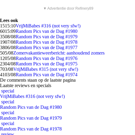
▼ Advertentie door Refinery89
Lees ook
15
15:10
VrijMiBabes #316 (not very sfw!)
60
15:09
Random Pics van de Dag #1980
35
08/08
Random Pics van de Dag #1979
19
07/08
Random Pics van de Dag #1978
38
06/08
Random Pics van de Dag #1977
5
05/08
Zomervakantieweerbericht: aanhoudend zomers
12
05/08
Random Pics van de Dag #1976
23
04/08
Random Pics van de Dag #1975
7
03/08
VrijMiBabes #315 (not very sfw!)
41
03/08
Random Pics van de Dag #1974
De comments staan op de laatste pagina
Laatste reviews en specials
special
VrijMiBabes #316 (not very sfw!)
special
Random Pics van de Dag #1980
special
Random Pics van de Dag #1979
special
Random Pics van de Dag #1978
review