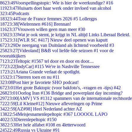
86
23:49
Voorspellingstopic: Wie is hier de weerkundige? #16
119
23:47
Huisarts doet haar werk onder invloed van alcohol
3
23:45
Podcasts
183
23:44
Tour de France femmes 2026 #5 Lollergps
187
23:38
[Wielrennen #616] Brennan!
116
23:37
Vrouwen willen geen man meer #30
150
23:33
Wat je ook stemt, je krijgt in NL altijd Links Liberaal Beleid.
175
23:31
[WLR SC #417] Nieuw deel openen was kaputt
67
23:29
De neergang van Duitsland als lichtend voorbeeld #3
258
23:27
[Videoland] B&B vol liefde 6de seizoen #1 voor de
vooruitkijkers
71
23:23
Teltopic #1567 tel door en door en door....
77
23:22
[IndyCar] #115 We're in Nashville Tennessee
17
23:21
Ariana Grande verlaat de spotlight.
153
23:17
Sterren toen en nu #11
3
23:08
Post hier je favoriete SHO podcast!
67
23:01
Het grote Baktopic (voor bakfoto's, -vragen en -tips) #42
268
23:01
Oorlog Iran #136 Bridge and powerplant day incoming?
297
23:00
[AMV] VS #1312 spammers van de internationale rechtsorde
72
22:59
[Lil Kleine#12] Nieuwe afleveringen op Prime
34
22:59
[AZ#98] Heel Nederland achter AZ
138
22:54
Meisjesnamenlepeltopic #367 LOOOOL LAPO
40
22:53
Dierenlepeltopic #150
38
22:53
Het hele alfabet #108 en 4letterwoord
245
22:49
Russia vs Ukraine #91