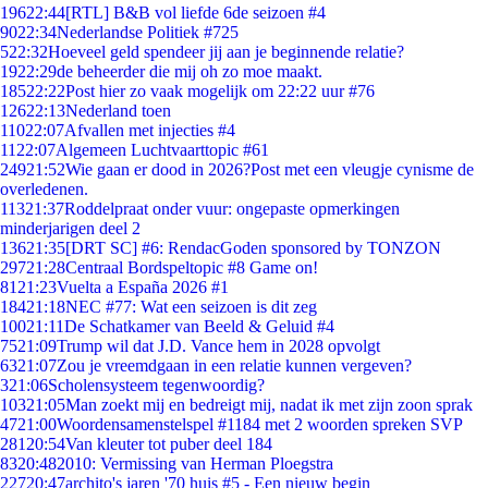
196
22:44
[RTL] B&B vol liefde 6de seizoen #4
90
22:34
Nederlandse Politiek #725
5
22:32
Hoeveel geld spendeer jij aan je beginnende relatie?
19
22:29
de beheerder die mij oh zo moe maakt.
185
22:22
Post hier zo vaak mogelijk om 22:22 uur #76
126
22:13
Nederland toen
110
22:07
Afvallen met injecties #4
11
22:07
Algemeen Luchtvaarttopic #61
249
21:52
Wie gaan er dood in 2026?Post met een vleugje cynisme de
overledenen.
113
21:37
Roddelpraat onder vuur: ongepaste opmerkingen
minderjarigen deel 2
136
21:35
[DRT SC] #6: RendacGoden sponsored by TONZON
297
21:28
Centraal Bordspeltopic #8 Game on!
81
21:23
Vuelta a España 2026 #1
184
21:18
NEC #77: Wat een seizoen is dit zeg
100
21:11
De Schatkamer van Beeld & Geluid #4
75
21:09
Trump wil dat J.D. Vance hem in 2028 opvolgt
63
21:07
Zou je vreemdgaan in een relatie kunnen vergeven?
3
21:06
Scholensysteem tegenwoordig?
103
21:05
Man zoekt mij en bedreigt mij, nadat ik met zijn zoon sprak
47
21:00
Woordensamenstelspel #1184 met 2 woorden spreken SVP
281
20:54
Van kleuter tot puber deel 184
83
20:48
2010: Vermissing van Herman Ploegstra
227
20:47
archito's jaren '70 huis #5 - Een nieuw begin