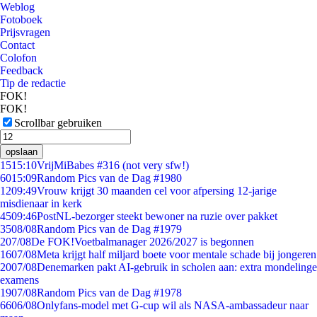
Weblog
Fotoboek
Prijsvragen
Contact
Colofon
Feedback
Tip de redactie
FOK!
FOK!
Scrollbar gebruiken
opslaan
15
15:10
VrijMiBabes #316 (not very sfw!)
60
15:09
Random Pics van de Dag #1980
12
09:49
Vrouw krijgt 30 maanden cel voor afpersing 12-jarige
misdienaar in kerk
45
09:46
PostNL-bezorger steekt bewoner na ruzie over pakket
35
08/08
Random Pics van de Dag #1979
2
07/08
De FOK!Voetbalmanager 2026/2027 is begonnen
16
07/08
Meta krijgt half miljard boete voor mentale schade bij jongeren
20
07/08
Denemarken pakt AI-gebruik in scholen aan: extra mondelinge
examens
19
07/08
Random Pics van de Dag #1978
66
06/08
Onlyfans-model met G-cup wil als NASA-ambassadeur naar