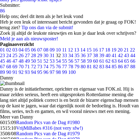
Submitter:
86
Help ons; deel dit item als je het leuk vond
Heb je een leuk of interessant bericht gevonden dat je graag op FOK!
terug ziet?
Tip ons dan via de submit!
Zoek jij altijd de leukste nieuwtjes en kun je daar leuk over schrijven?
Meld je aan als nieuwsposter!
Paginaoverzicht
01
02
03
04
05
06
07
08
09
10
11
12
13
14
15
16
17
18
19
20
21
22
23
24
25
26
27
28
29
30
31
32
33
34
35
36
37
38
39
40
41
42
43
44
45
46
47
48
49
50
51
52
53
54
55
56
57
58
59
60
61
62
63
64
65
66
67
68
69
70
71
72
73
74
75
76
77
78
79
80
81
82
83
84
85
86
87
88
89
90
91
92
93
94
95
96
97
98
99
100
Danny
Danny is de initiatiefnemer, oprichter en eigenaar van FOK.nl. Hij is
maar zelden serieus, heeft een uitgesproken Rotterdamse mening die
lang niet altijd politiek correct is en bezit de bizarre eigenschap mensen
op de kast te jagen, waar dat eigenlijk nooit de bedoeling is. Houdt van
films, series, tech en gamen, en wil vooral nieuws met een mening.
Meer van Danny
60
15:09
Random Pics van de Dag #1980
15
15:10
VrijMiBabes #316 (not very sfw!)
35
08/08
Random Pics van de Dag #1979