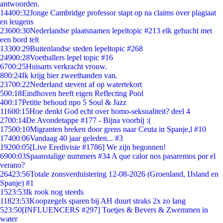
antwoorden.
144
00:32
Jonge Cambridge professor stapt op na claims over plagiaat
en leugens
236
00:30
Nederlandse plaatsnamen lepeltopic #213 elk gehucht met
een bord telt
133
00:29
Buitenlandse steden lepeltopic #268
249
00:28
Voetballers lepel topic #16
67
00:25
Huisarts verkracht vrouw.
8
00:24
Ik krijg hier zweethanden van.
237
00:22
Nederland stevent af op watertekort
5
00:18
Eindhoven heeft eigen Reflecting Pool
4
00:17
Petitie behoud npo 5 Soul & Jazz
116
00:15
Hoe denkt God echt over homo-seksualiteit? deel 4
27
00:14
De Avondetappe #177 - Bijna voorbij :(
175
00:10
Migranten breken door grens naar Ceuta in Spanje,l #10
174
00:06
Vandaag 40 jaar geleden... #3
192
00:05
[Live Eredivisie #1786] We zijn begonnen!
69
00:03
Spaanstalige nummers #34 A que calor nos pasaremos por el
verano?
264
23:56
Totale zonsverduistering 12-08-2026 (Groenland, IJsland en
Spanje) #1
15
23:53
Ik rook nog steeds
118
23:53
Koopzegels sparen bij AH duurt straks 2x zo lang
5
23:50
[INFLUENCERS #297] Toetjes & Bevers & Zwemmen in
water