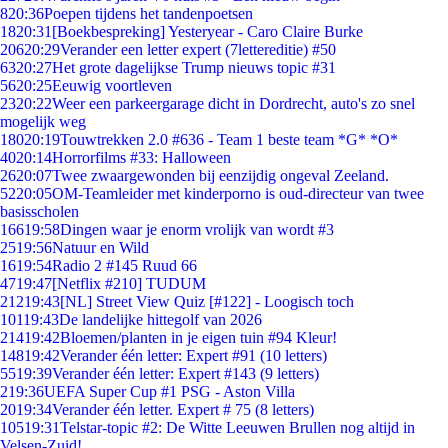
8
20:36
Poepen tijdens het tandenpoetsen
18
20:31
[Boekbespreking] Yesteryear - Caro Claire Burke
206
20:29
Verander een letter expert (7lettereditie) #50
63
20:27
Het grote dagelijkse Trump nieuws topic #31
56
20:25
Eeuwig voortleven
23
20:22
Weer een parkeergarage dicht in Dordrecht, auto's zo snel
mogelijk weg
180
20:19
Touwtrekken 2.0 #636 - Team 1 beste team *G* *O*
40
20:14
Horrorfilms #33: Halloween
26
20:07
Twee zwaargewonden bij eenzijdig ongeval Zeeland.
52
20:05
OM-Teamleider met kinderporno is oud-directeur van twee
basisscholen
166
19:58
Dingen waar je enorm vrolijk van wordt #3
25
19:56
Natuur en Wild
16
19:54
Radio 2 #145 Ruud 66
47
19:47
[Netflix #210] TUDUM
212
19:43
[NL] Street View Quiz [#122] - Loogisch toch
101
19:43
De landelijke hittegolf van 2026
214
19:42
Bloemen/planten in je eigen tuin #94 Kleur!
148
19:42
Verander één letter: Expert #91 (10 letters)
55
19:39
Verander één letter: Expert #143 (9 letters)
2
19:36
UEFA Super Cup #1 PSG - Aston Villa
20
19:34
Verander één letter. Expert # 75 (8 letters)
105
19:31
Telstar-topic #2: De Witte Leeuwen Brullen nog altijd in
Velsen-Zuid!