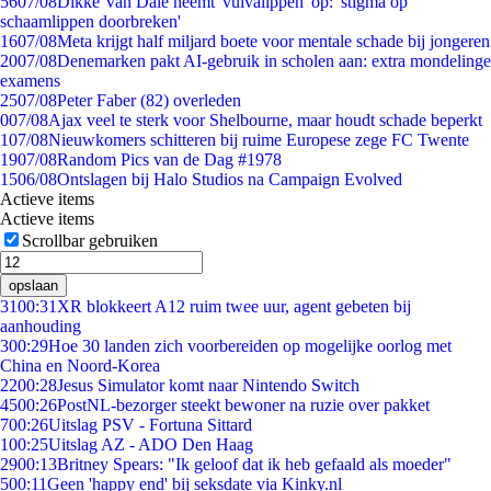
56
07/08
Dikke Van Dale neemt 'vulvalippen' op: 'stigma op
schaamlippen doorbreken'
16
07/08
Meta krijgt half miljard boete voor mentale schade bij jongeren
20
07/08
Denemarken pakt AI-gebruik in scholen aan: extra mondelinge
examens
25
07/08
Peter Faber (82) overleden
0
07/08
Ajax veel te sterk voor Shelbourne, maar houdt schade beperkt
1
07/08
Nieuwkomers schitteren bij ruime Europese zege FC Twente
19
07/08
Random Pics van de Dag #1978
15
06/08
Ontslagen bij Halo Studios na Campaign Evolved
Actieve items
Actieve items
Scrollbar gebruiken
opslaan
31
00:31
XR blokkeert A12 ruim twee uur, agent gebeten bij
aanhouding
3
00:29
Hoe 30 landen zich voorbereiden op mogelijke oorlog met
China en Noord-Korea
22
00:28
Jesus Simulator komt naar Nintendo Switch
45
00:26
PostNL-bezorger steekt bewoner na ruzie over pakket
7
00:26
Uitslag PSV - Fortuna Sittard
1
00:25
Uitslag AZ - ADO Den Haag
29
00:13
Britney Spears: "Ik geloof dat ik heb gefaald als moeder"
5
00:11
Geen 'happy end' bij seksdate via Kinky.nl