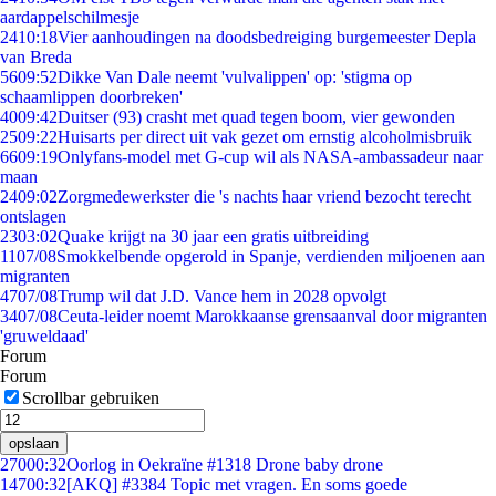
aardappelschilmesje
24
10:18
Vier aanhoudingen na doodsbedreiging burgemeester Depla
van Breda
56
09:52
Dikke Van Dale neemt 'vulvalippen' op: 'stigma op
schaamlippen doorbreken'
40
09:42
Duitser (93) crasht met quad tegen boom, vier gewonden
25
09:22
Huisarts per direct uit vak gezet om ernstig alcoholmisbruik
66
09:19
Onlyfans-model met G-cup wil als NASA-ambassadeur naar
maan
24
09:02
Zorgmedewerkster die 's nachts haar vriend bezocht terecht
ontslagen
23
03:02
Quake krijgt na 30 jaar een gratis uitbreiding
11
07/08
Smokkelbende opgerold in Spanje, verdienden miljoenen aan
migranten
47
07/08
Trump wil dat J.D. Vance hem in 2028 opvolgt
34
07/08
Ceuta-leider noemt Marokkaanse grensaanval door migranten
'gruweldaad'
Forum
Forum
Scrollbar gebruiken
opslaan
270
00:32
Oorlog in Oekraïne #1318 Drone baby drone
147
00:32
[AKQ] #3384 Topic met vragen. En soms goede