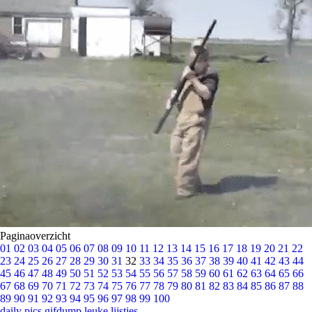
Paginaoverzicht
01
02
03
04
05
06
07
08
09
10
11
12
13
14
15
16
17
18
19
20
21
22
23
24
25
26
27
28
29
30
31
32
33
34
35
36
37
38
39
40
41
42
43
44
45
46
47
48
49
50
51
52
53
54
55
56
57
58
59
60
61
62
63
64
65
66
67
68
69
70
71
72
73
74
75
76
77
78
79
80
81
82
83
84
85
86
87
88
89
90
91
92
93
94
95
96
97
98
99
100
daily pics
gifdump
leuke lijstjes