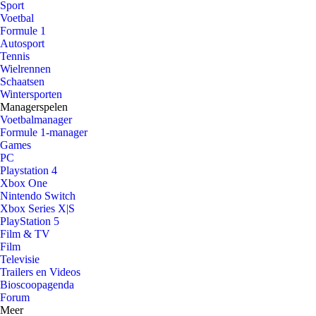
Sport
Voetbal
Formule 1
Autosport
Tennis
Wielrennen
Schaatsen
Wintersporten
Managerspelen
Voetbalmanager
Formule 1-manager
Games
PC
Playstation 4
Xbox One
Nintendo Switch
Xbox Series X|S
PlayStation 5
Film & TV
Film
Televisie
Trailers en Videos
Bioscoopagenda
Forum
Meer