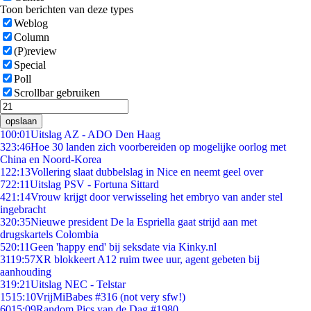
Toon berichten van deze types
Weblog
Column
(P)review
Special
Poll
Scrollbar gebruiken
opslaan
1
00:01
Uitslag AZ - ADO Den Haag
3
23:46
Hoe 30 landen zich voorbereiden op mogelijke oorlog met
China en Noord-Korea
1
22:13
Vollering slaat dubbelslag in Nice en neemt geel over
7
22:11
Uitslag PSV - Fortuna Sittard
4
21:14
Vrouw krijgt door verwisseling het embryo van ander stel
ingebracht
3
20:35
Nieuwe president De la Espriella gaat strijd aan met
drugskartels Colombia
5
20:11
Geen 'happy end' bij seksdate via Kinky.nl
31
19:57
XR blokkeert A12 ruim twee uur, agent gebeten bij
aanhouding
3
19:21
Uitslag NEC - Telstar
15
15:10
VrijMiBabes #316 (not very sfw!)
60
15:09
Random Pics van de Dag #1980