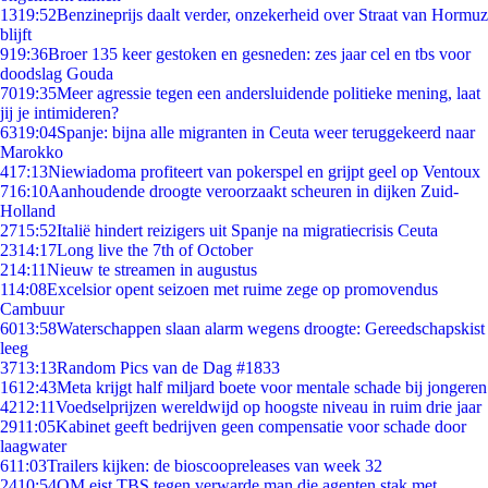
13
19:52
Benzineprijs daalt verder, onzekerheid over Straat van Hormuz
blijft
9
19:36
Broer 135 keer gestoken en gesneden: zes jaar cel en tbs voor
doodslag Gouda
70
19:35
Meer agressie tegen een andersluidende politieke mening, laat
jij je intimideren?
63
19:04
Spanje: bijna alle migranten in Ceuta weer teruggekeerd naar
Marokko
4
17:13
Niewiadoma profiteert van pokerspel en grijpt geel op Ventoux
7
16:10
Aanhoudende droogte veroorzaakt scheuren in dijken Zuid-
Holland
27
15:52
Italië hindert reizigers uit Spanje na migratiecrisis Ceuta
23
14:17
Long live the 7th of October
2
14:11
Nieuw te streamen in augustus
1
14:08
Excelsior opent seizoen met ruime zege op promovendus
Cambuur
60
13:58
Waterschappen slaan alarm wegens droogte: Gereedschapskist
leeg
37
13:13
Random Pics van de Dag #1833
16
12:43
Meta krijgt half miljard boete voor mentale schade bij jongeren
42
12:11
Voedselprijzen wereldwijd op hoogste niveau in ruim drie jaar
29
11:05
Kabinet geeft bedrijven geen compensatie voor schade door
laagwater
6
11:03
Trailers kijken: de bioscoopreleases van week 32
24
10:54
OM eist TBS tegen verwarde man die agenten stak met