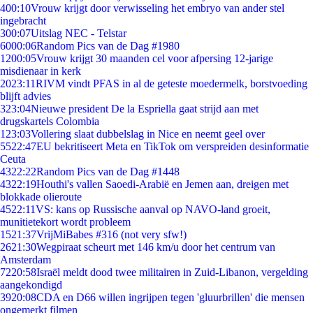
4
00:10
Vrouw krijgt door verwisseling het embryo van ander stel
ingebracht
3
00:07
Uitslag NEC - Telstar
60
00:06
Random Pics van de Dag #1980
12
00:05
Vrouw krijgt 30 maanden cel voor afpersing 12-jarige
misdienaar in kerk
20
23:11
RIVM vindt PFAS in al de geteste moedermelk, borstvoeding
blijft advies
3
23:04
Nieuwe president De la Espriella gaat strijd aan met
drugskartels Colombia
1
23:03
Vollering slaat dubbelslag in Nice en neemt geel over
55
22:47
EU bekritiseert Meta en TikTok om verspreiden desinformatie
Ceuta
43
22:22
Random Pics van de Dag #1448
43
22:19
Houthi's vallen Saoedi-Arabië en Jemen aan, dreigen met
blokkade olieroute
45
22:11
VS: kans op Russische aanval op NAVO-land groeit,
munitietekort wordt probleem
15
21:37
VrijMiBabes #316 (not very sfw!)
26
21:30
Wegpiraat scheurt met 146 km/u door het centrum van
Amsterdam
72
20:58
Israël meldt dood twee militairen in Zuid-Libanon, vergelding
aangekondigd
39
20:08
CDA en D66 willen ingrijpen tegen 'gluurbrillen' die mensen
ongemerkt filmen