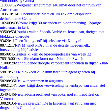
voor doodslag Gouda
1108
09:32
Wegpiraat scheurt met 146 km/u door het centrum van
Amsterdam
1035
10:16
EU bekritiseert Meta en TikTok om verspreiden
desinformatie Ceuta
1024
09:49
Vrouw krijgt 30 maanden cel voor afpersing 12-jarige
misdienaar in kerk
935
09:53
Houthi's vallen Saoedi-Arabië en Jemen aan, dreigen met
blokkade olieroute
934
20:11
Geen 'happy end' bij seksdate via Kinky.nl
887
12:17
RIVM vindt PFAS in al de geteste moedermelk,
borstvoeding blijft advies
885
09:45
Trailers kijken: de bioscoopreleases van week 32
785
15:00
Jesus Simulator komt naar Nintendo Switch
710
09:28
Aanhoudende droogte veroorzaakt scheuren in dijken Zuid-
Holland
598
19:57
XR blokkeert A12 ruim twee uur, agent gebeten bij
aanhouding
582
08:35
Nieuw te streamen in augustus
499
21:14
Vrouw krijgt door verwisseling het embryo van ander stel
ingebracht
354
04:46
Niewiadoma profiteert van pokerspel en grijpt geel op
Ventoux
308
20:35
Nieuwe president De la Espriella gaat strijd aan met
drugskartels Colombia