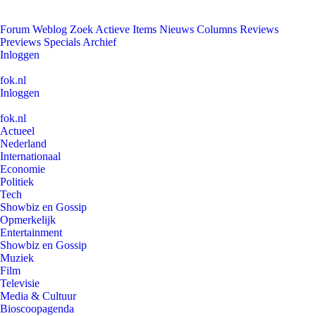
Forum
Weblog
Zoek
Actieve Items
Nieuws
Columns
Reviews
Previews
Specials
Archief
Inloggen
fok.nl
Inloggen
fok.nl
Actueel
Nederland
Internationaal
Economie
Politiek
Tech
Showbiz en Gossip
Opmerkelijk
Entertainment
Showbiz en Gossip
Muziek
Film
Televisie
Media & Cultuur
Bioscoopagenda