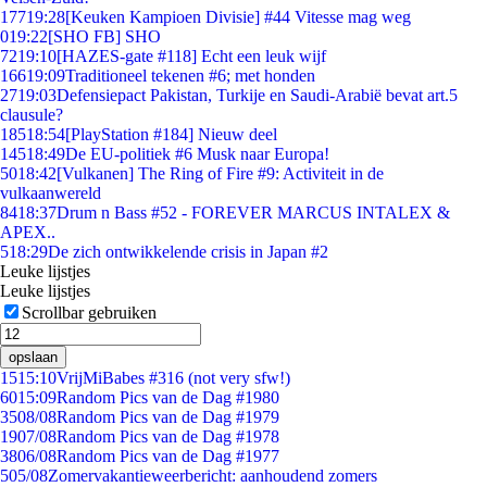
177
19:28
[Keuken Kampioen Divisie] #44 Vitesse mag weg
0
19:22
[SHO FB] SHO
72
19:10
[HAZES-gate #118] Echt een leuk wijf
166
19:09
Traditioneel tekenen #6; met honden
27
19:03
Defensiepact Pakistan, Turkije en Saudi-Arabië bevat art.5
clausule?
185
18:54
[PlayStation #184] Nieuw deel
145
18:49
De EU-politiek #6 Musk naar Europa!
50
18:42
[Vulkanen] The Ring of Fire #9: Activiteit in de
vulkaanwereld
84
18:37
Drum n Bass #52 - FOREVER MARCUS INTALEX &
APEX..
5
18:29
De zich ontwikkelende crisis in Japan #2
Leuke lijstjes
Leuke lijstjes
Scrollbar gebruiken
opslaan
15
15:10
VrijMiBabes #316 (not very sfw!)
60
15:09
Random Pics van de Dag #1980
35
08/08
Random Pics van de Dag #1979
19
07/08
Random Pics van de Dag #1978
38
06/08
Random Pics van de Dag #1977
5
05/08
Zomervakantieweerbericht: aanhoudend zomers