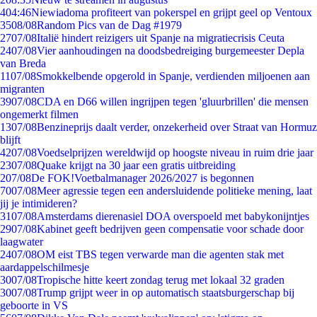
4
04:46
Niewiadoma profiteert van pokerspel en grijpt geel op Ventoux
35
08/08
Random Pics van de Dag #1979
27
07/08
Italië hindert reizigers uit Spanje na migratiecrisis Ceuta
24
07/08
Vier aanhoudingen na doodsbedreiging burgemeester Depla
van Breda
11
07/08
Smokkelbende opgerold in Spanje, verdienden miljoenen aan
migranten
39
07/08
CDA en D66 willen ingrijpen tegen 'gluurbrillen' die mensen
ongemerkt filmen
13
07/08
Benzineprijs daalt verder, onzekerheid over Straat van Hormuz
blijft
42
07/08
Voedselprijzen wereldwijd op hoogste niveau in ruim drie jaar
23
07/08
Quake krijgt na 30 jaar een gratis uitbreiding
2
07/08
De FOK!Voetbalmanager 2026/2027 is begonnen
70
07/08
Meer agressie tegen een andersluidende politieke mening, laat
jij je intimideren?
31
07/08
Amsterdams dierenasiel DOA overspoeld met babykonijntjes
29
07/08
Kabinet geeft bedrijven geen compensatie voor schade door
laagwater
24
07/08
OM eist TBS tegen verwarde man die agenten stak met
aardappelschilmesje
30
07/08
Tropische hitte keert zondag terug met lokaal 32 graden
30
07/08
Trump grijpt weer in op automatisch staatsburgerschap bij
geboorte in VS