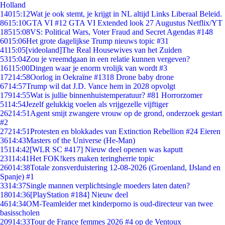
Holland
140
15:12
Wat je ook stemt, je krijgt in NL altijd Links Liberaal Beleid.
86
15:10
GTA VI #12 GTA VI Extended look 27 Augustus Netflix/YT
185
15:08
VS: Political Wars, Voter Fraud and Secret Agendas #148
60
15:06
Het grote dagelijkse Trump nieuws topic #31
41
15:05
[videoland]The Real Housewives van het Zuiden
53
15:04
Zou je vreemdgaan in een relatie kunnen vergeven?
161
15:00
Dingen waar je enorm vrolijk van wordt #3
172
14:58
Oorlog in Oekraïne #1318 Drone baby drone
67
14:57
Trump wil dat J.D. Vance hem in 2028 opvolgt
179
14:55
Wat is jullie binnenhuistemperatuur? #81 Horrorzomer
51
14:54
Jezelf gelukkig voelen als vrijgezelle vijftiger
262
14:51
Agent smijt zwangere vrouw op de grond, onderzoek gestart
#2
272
14:51
Protesten en blokkades van Extinction Rebellion #24 Eieren
36
14:43
Masters of the Universe (He-Man)
151
14:42
[WLR SC #417] Nieuw deel openen was kaputt
231
14:41
Het FOK!kers maken teringherrie topic
260
14:38
Totale zonsverduistering 12-08-2026 (Groenland, IJsland en
Spanje) #1
33
14:37
Single mannen verplichtsingle moeders laten daten?
180
14:36
[PlayStation #184] Nieuw deel
46
14:34
OM-Teamleider met kinderporno is oud-directeur van twee
basisscholen
209
14:33
Tour de France femmes 2026 #4 op de Ventoux