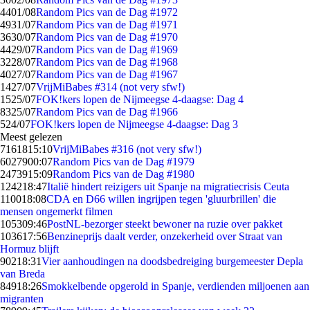
44
01/08
Random Pics van de Dag #1972
49
31/07
Random Pics van de Dag #1971
36
30/07
Random Pics van de Dag #1970
44
29/07
Random Pics van de Dag #1969
32
28/07
Random Pics van de Dag #1968
40
27/07
Random Pics van de Dag #1967
14
27/07
VrijMiBabes #314 (not very sfw!)
15
25/07
FOK!kers lopen de Nijmeegse 4-daagse: Dag 4
83
25/07
Random Pics van de Dag #1966
5
24/07
FOK!kers lopen de Nijmeegse 4-daagse: Dag 3
Meest gelezen
71618
15:10
VrijMiBabes #316 (not very sfw!)
60279
00:07
Random Pics van de Dag #1979
24739
15:09
Random Pics van de Dag #1980
1242
18:47
Italië hindert reizigers uit Spanje na migratiecrisis Ceuta
1100
18:08
CDA en D66 willen ingrijpen tegen 'gluurbrillen' die
mensen ongemerkt filmen
1053
09:46
PostNL-bezorger steekt bewoner na ruzie over pakket
1036
17:56
Benzineprijs daalt verder, onzekerheid over Straat van
Hormuz blijft
902
18:31
Vier aanhoudingen na doodsbedreiging burgemeester Depla
van Breda
849
18:26
Smokkelbende opgerold in Spanje, verdienden miljoenen aan
migranten