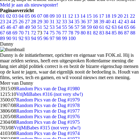
Meld je aan als nieuwsposter!
Paginaoverzicht
01
02
03
04
05
06
07
08
09
10
11
12
13
14
15
16
17
18
19
20
21
22
23
24
25
26
27
28
29
30
31
32
33
34
35
36
37
38
39
40
41
42
43
44
45
46
47
48
49
50
51
52
53
54
55
56
57
58
59
60
61
62
63
64
65
66
67
68
69
70
71
72
73
74
75
76
77
78
79
80
81
82
83
84
85
86
87
88
89
90
91
92
93
94
95
96
97
98
99
100
Danny
Danny is de initiatiefnemer, oprichter en eigenaar van FOK.nl. Hij is
maar zelden serieus, heeft een uitgesproken Rotterdamse mening die
lang niet altijd politiek correct is en bezit de bizarre eigenschap mensen
op de kast te jagen, waar dat eigenlijk nooit de bedoeling is. Houdt van
films, series, tech en gamen, en wil vooral nieuws met een mening.
Meer van Danny
39
15:09
Random Pics van de Dag #1980
12
15:10
VrijMiBabes #316 (not very sfw!)
35
00:07
Random Pics van de Dag #1979
19
07/08
Random Pics van de Dag #1978
38
06/08
Random Pics van de Dag #1977
12
05/08
Random Pics van de Dag #1976
23
04/08
Random Pics van de Dag #1975
7
03/08
VrijMiBabes #315 (not very sfw!)
41
03/08
Random Pics van de Dag #1974
30
02/08
Random Pics van de Dag #1973