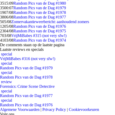
35
15:09
Random Pics van de Dag #1980
35
00:07
Random Pics van de Dag #1979
19
07/08
Random Pics van de Dag #1978
38
06/08
Random Pics van de Dag #1977
5
05/08
Zomervakantieweerbericht: aanhoudend zomers
12
05/08
Random Pics van de Dag #1976
23
04/08
Random Pics van de Dag #1975
7
03/08
VrijMiBabes #315 (not very sfw!)
41
03/08
Random Pics van de Dag #1974
De comments staan op de laatste pagina
Laatste reviews en specials
special
VrijMiBabes #316 (not very sfw!)
special
Random Pics van de Dag #1979
special
Random Pics van de Dag #1978
review
Forensics: Crime Scene Detective
special
Random Pics van de Dag #1977
special
Random Pics van de Dag #1976
Algemene Voorwaarden
|
Privacy Policy
|
Cookievoorkeuren
Volg ons