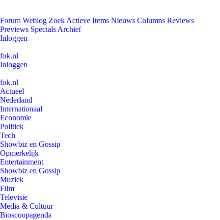
Forum
Weblog
Zoek
Actieve Items
Nieuws
Columns
Reviews
Previews
Specials
Archief
Inloggen
fok.nl
Inloggen
fok.nl
Actueel
Nederland
Internationaal
Economie
Politiek
Tech
Showbiz en Gossip
Opmerkelijk
Entertainment
Showbiz en Gossip
Muziek
Film
Televisie
Media & Cultuur
Bioscoopagenda