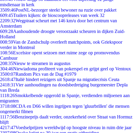
misdienaar in kerk
35
09:46
PostNL-bezorger steekt bewoner na ruzie over pakket
6
09:45
Trailers kijken: de bioscoopreleases van week 32
22
09:32
Wegpiraat scheurt met 146 km/u door het centrum van
Amsterdam
6
09:28
Aanhoudende droogte veroorzaakt scheuren in dijken Zuid-
Holland
0
08:59
Van de Zandschulp overleeft matchpoints, ook Griekspoor
verder in Montreal
1
08:56
Excelsior opent seizoen met ruime zege op promovendus
Cambuur
2
08:35
Nieuw te streamen in augustus
3
04:46
Niewiadoma profiteert van pokerspel en grijpt geel op Ventoux
35
00:07
Random Pics van de Dag #1979
26
18:47
Italië hindert reizigers uit Spanje na migratiecrisis Ceuta
24
18:31
Vier aanhoudingen na doodsbedreiging burgemeester Depla
van Breda
11
18:26
Smokkelbende opgerold in Spanje, verdienden miljoenen aan
migranten
37
18:08
CDA en D66 willen ingrijpen tegen 'gluurbrillen' die mensen
ongemerkt filmen
11
17:56
Benzineprijs daalt verder, onzekerheid over Straat van Hormuz
blijft
42
17:47
Voedselprijzen wereldwijd op hoogste niveau in ruim drie jaar
23
07/08
Quake krijgt na 30 jaar een gratis uitbreiding