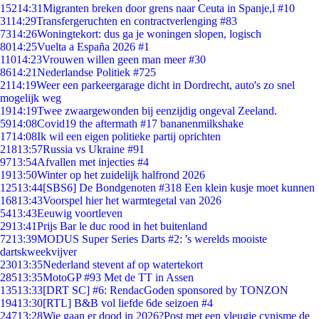
152
14:31
Migranten breken door grens naar Ceuta in Spanje,l #10
31
14:29
Transfergeruchten en contractverlenging #83
73
14:26
Woningtekort: dus ga je woningen slopen, logisch
80
14:25
Vuelta a España 2026 #1
110
14:23
Vrouwen willen geen man meer #30
86
14:21
Nederlandse Politiek #725
21
14:19
Weer een parkeergarage dicht in Dordrecht, auto's zo snel
mogelijk weg
19
14:19
Twee zwaargewonden bij eenzijdig ongeval Zeeland.
59
14:08
Covid19 the aftermath #17 bananenmilkshake
17
14:08
Ik wil een eigen politieke partij oprichten
218
13:57
Russia vs Ukraine #91
97
13:54
Afvallen met injecties #4
19
13:50
Winter op het zuidelijk halfrond 2026
125
13:44
[SBS6] De Bondgenoten #318 Een klein kusje moet kunnen
168
13:43
Voorspel hier het warmtegetal van 2026
54
13:43
Eeuwig voortleven
29
13:41
Prijs Bar le duc rood in het buitenland
72
13:39
MODUS Super Series Darts #2: 's werelds mooiste
dartskweekvijver
230
13:35
Nederland stevent af op watertekort
285
13:35
MotoGP #93 Met de TT in Assen
135
13:33
[DRT SC] #6: RendacGoden sponsored by TONZON
194
13:30
[RTL] B&B vol liefde 6de seizoen #4
247
13:28
Wie gaan er dood in 2026?Post met een vleugje cynisme de