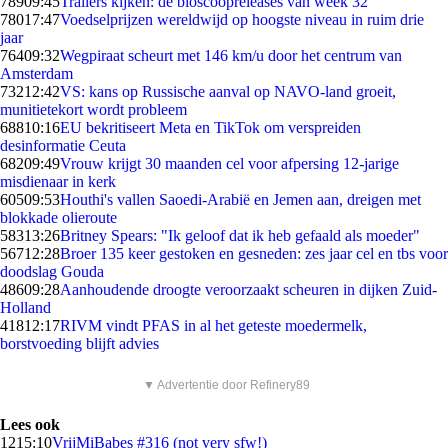
789
09:45
Trailers kijken: de bioscoopreleases van week 32
780
17:47
Voedselprijzen wereldwijd op hoogste niveau in ruim drie
jaar
764
09:32
Wegpiraat scheurt met 146 km/u door het centrum van
Amsterdam
732
12:42
VS: kans op Russische aanval op NAVO-land groeit,
munitietekort wordt probleem
688
10:16
EU bekritiseert Meta en TikTok om verspreiden
desinformatie Ceuta
682
09:49
Vrouw krijgt 30 maanden cel voor afpersing 12-jarige
misdienaar in kerk
605
09:53
Houthi's vallen Saoedi-Arabië en Jemen aan, dreigen met
blokkade olieroute
583
13:26
Britney Spears: "Ik geloof dat ik heb gefaald als moeder"
567
12:28
Broer 135 keer gestoken en gesneden: zes jaar cel en tbs voor
doodslag Gouda
486
09:28
Aanhoudende droogte veroorzaakt scheuren in dijken Zuid-
Holland
418
12:17
RIVM vindt PFAS in al het geteste moedermelk,
borstvoeding blijft advies
▼ Advertentie door Refinery89
Lees ook
12
15:10
VrijMiBabes #316 (not very sfw!)