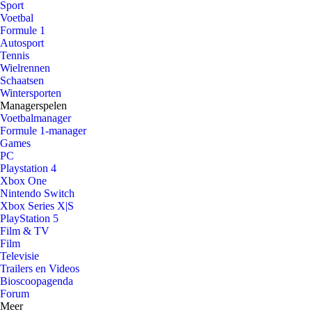
Sport
Voetbal
Formule 1
Autosport
Tennis
Wielrennen
Schaatsen
Wintersporten
Managerspelen
Voetbalmanager
Formule 1-manager
Games
PC
Playstation 4
Xbox One
Nintendo Switch
Xbox Series X|S
PlayStation 5
Film & TV
Film
Televisie
Trailers en Videos
Bioscoopagenda
Forum
Meer