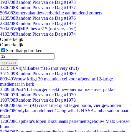
19
07/08
Random Pics van de Dag #1978
38
06/08
Random Pics van de Dag #1977
5
05/08
Zomervakantieweerbericht: aanhoudend zomers
12
05/08
Random Pics van de Dag #1976
23
04/08
Random Pics van de Dag #1975
7
03/08
VrijMiBabes #315 (not very sfw!)
41
03/08
Random Pics van de Dag #1974
Opmerkelijk
Opmerkelijk
Scrollbar gebruiken
opslaan
12
15:10
VrijMiBabes #316 (not very sfw!)
35
15:09
Random Pics van de Dag #1980
8
09:49
Vrouw krijgt 30 maanden cel voor afpersing 12-jarige
misdienaar in kerk
35
09:46
PostNL-bezorger steekt bewoner na ruzie over pakket
35
00:07
Random Pics van de Dag #1979
19
07/08
Random Pics van de Dag #1978
40
06/08
Duitser (93) crasht met quad tegen boom, vier gewonden
66
06/08
Onlyfans-model met G-cup wil als NASA-ambassadeur naar
maan
12
06/08
Capibara's lopen Braziliaans parlementsgebouw Mato Grosso
binnen
24
06/08
Zorgmedewerkster die 's nachts haar vriend bezocht terecht