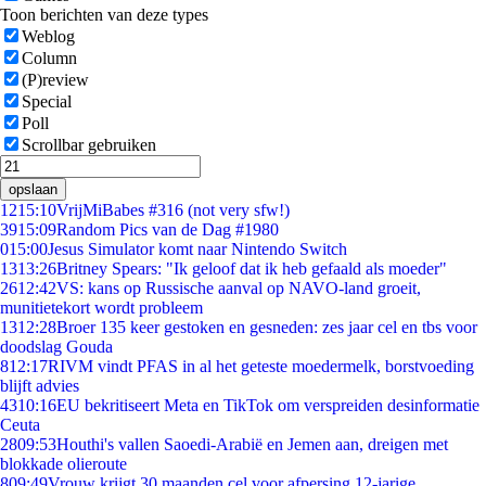
Toon berichten van deze types
Weblog
Column
(P)review
Special
Poll
Scrollbar gebruiken
opslaan
12
15:10
VrijMiBabes #316 (not very sfw!)
39
15:09
Random Pics van de Dag #1980
0
15:00
Jesus Simulator komt naar Nintendo Switch
13
13:26
Britney Spears: "Ik geloof dat ik heb gefaald als moeder"
26
12:42
VS: kans op Russische aanval op NAVO-land groeit,
munitietekort wordt probleem
13
12:28
Broer 135 keer gestoken en gesneden: zes jaar cel en tbs voor
doodslag Gouda
8
12:17
RIVM vindt PFAS in al het geteste moedermelk, borstvoeding
blijft advies
43
10:16
EU bekritiseert Meta en TikTok om verspreiden desinformatie
Ceuta
28
09:53
Houthi's vallen Saoedi-Arabië en Jemen aan, dreigen met
blokkade olieroute
8
09:49
Vrouw krijgt 30 maanden cel voor afpersing 12-jarige