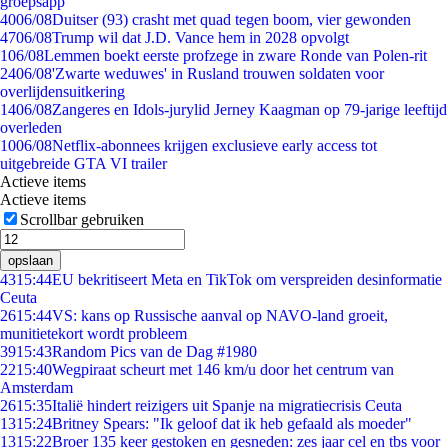
groepsapp
40
06/08
Duitser (93) crasht met quad tegen boom, vier gewonden
47
06/08
Trump wil dat J.D. Vance hem in 2028 opvolgt
1
06/08
Lemmen boekt eerste profzege in zware Ronde van Polen-rit
24
06/08
'Zwarte weduwes' in Rusland trouwen soldaten voor
overlijdensuitkering
14
06/08
Zangeres en Idols-jurylid Jerney Kaagman op 79-jarige leeftijd
overleden
10
06/08
Netflix-abonnees krijgen exclusieve early access tot
uitgebreide GTA VI trailer
Actieve items
Actieve items
Scrollbar gebruiken
opslaan
43
15:44
EU bekritiseert Meta en TikTok om verspreiden desinformatie
Ceuta
26
15:44
VS: kans op Russische aanval op NAVO-land groeit,
munitietekort wordt probleem
39
15:43
Random Pics van de Dag #1980
22
15:40
Wegpiraat scheurt met 146 km/u door het centrum van
Amsterdam
26
15:35
Italië hindert reizigers uit Spanje na migratiecrisis Ceuta
13
15:24
Britney Spears: "Ik geloof dat ik heb gefaald als moeder"
13
15:22
Broer 135 keer gestoken en gesneden: zes jaar cel en tbs voor