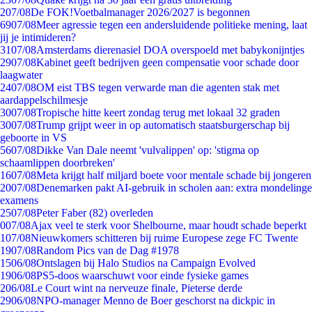
2
07/08
De FOK!Voetbalmanager 2026/2027 is begonnen
69
07/08
Meer agressie tegen een andersluidende politieke mening, laat
jij je intimideren?
31
07/08
Amsterdams dierenasiel DOA overspoeld met babykonijntjes
29
07/08
Kabinet geeft bedrijven geen compensatie voor schade door
laagwater
24
07/08
OM eist TBS tegen verwarde man die agenten stak met
aardappelschilmesje
30
07/08
Tropische hitte keert zondag terug met lokaal 32 graden
30
07/08
Trump grijpt weer in op automatisch staatsburgerschap bij
geboorte in VS
56
07/08
Dikke Van Dale neemt 'vulvalippen' op: 'stigma op
schaamlippen doorbreken'
16
07/08
Meta krijgt half miljard boete voor mentale schade bij jongeren
20
07/08
Denemarken pakt AI-gebruik in scholen aan: extra mondelinge
examens
25
07/08
Peter Faber (82) overleden
0
07/08
Ajax veel te sterk voor Shelbourne, maar houdt schade beperkt
1
07/08
Nieuwkomers schitteren bij ruime Europese zege FC Twente
19
07/08
Random Pics van de Dag #1978
15
06/08
Ontslagen bij Halo Studios na Campaign Evolved
19
06/08
PS5-doos waarschuwt voor einde fysieke games
2
06/08
Le Court wint na nerveuze finale, Pieterse derde
29
06/08
NPO-manager Menno de Boer geschorst na dickpic in