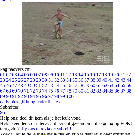
Paginaoverzicht
01
02
03
04
05
06
07
08
09
10
11
12
13
14
15
16
17
18
19
20
21
22
23
24
25
26
27
28
29
30
31
32
33
34
35
36
37
38
39
40
41
42
43
44
45
46
47
48
49
50
51
52
53
54
55
56
57
58
59
60
61
62
63
64
65
66
67
68
69
70
71
72
73
74
75
76
77
78
79
80
81
82
83
84
85
86
87
88
89
90
91
92
93
94
95
96
97
98
99
100
daily pics
gifdump
leuke lijstjes
Submitter:
86
Help ons; deel dit item als je het leuk vond
Heb je een leuk of interessant bericht gevonden dat je graag op FOK!
terug ziet?
Tip ons dan via de submit!
Zoek jij altijd de leukste nieuwtjes en kun je daar leuk over schrijven?