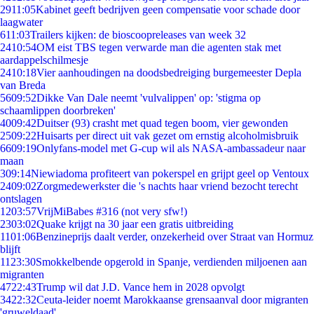
29
11:05
Kabinet geeft bedrijven geen compensatie voor schade door
laagwater
6
11:03
Trailers kijken: de bioscoopreleases van week 32
24
10:54
OM eist TBS tegen verwarde man die agenten stak met
aardappelschilmesje
24
10:18
Vier aanhoudingen na doodsbedreiging burgemeester Depla
van Breda
56
09:52
Dikke Van Dale neemt 'vulvalippen' op: 'stigma op
schaamlippen doorbreken'
40
09:42
Duitser (93) crasht met quad tegen boom, vier gewonden
25
09:22
Huisarts per direct uit vak gezet om ernstig alcoholmisbruik
66
09:19
Onlyfans-model met G-cup wil als NASA-ambassadeur naar
maan
3
09:14
Niewiadoma profiteert van pokerspel en grijpt geel op Ventoux
24
09:02
Zorgmedewerkster die 's nachts haar vriend bezocht terecht
ontslagen
12
03:57
VrijMiBabes #316 (not very sfw!)
23
03:02
Quake krijgt na 30 jaar een gratis uitbreiding
11
01:06
Benzineprijs daalt verder, onzekerheid over Straat van Hormuz
blijft
11
23:30
Smokkelbende opgerold in Spanje, verdienden miljoenen aan
migranten
47
22:43
Trump wil dat J.D. Vance hem in 2028 opvolgt
34
22:32
Ceuta-leider noemt Marokkaanse grensaanval door migranten
'gruweldaad'