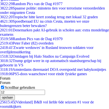
38
22:29
Random Pics van de Dag #1977
38
22:28
Spaanse politie: minstens tien voor terrorisme veroordeelden
onder migranten Ceuta
30
22:20
Tropische hitte keert zondag terug met lokaal 32 graden
46
21:30
Spoedberaad EU na crisis Ceuta, moeten we onze
buitengrenzen beter bewaken?
20
21:01
Denemarken pakt AI-gebruik in scholen aan: extra mondelinge
examens
35
19:58
Random Pics van de Dag #1979
25
19:43
Peter Faber (82) overleden
24
18:41
'Zwarte weduwes' in Rusland trouwen soldaten voor
overlijdensuitkering
15
18:32
Ontslagen bij Halo Studios na Campaign Evolved
30
18:32
Trump grijpt weer in op automatisch staatsburgerschap bij
geboorte in VS
31
18:19
Amsterdams dierenasiel DOA overspoeld met babykonijntjes
19
18:06
PS5-doos waarschuwt voor einde fysieke games
Forum
Forum
Scrollbar gebruiken
opslaan
256
15:45
[Videoland] B&B vol liefde 6de seizoen #1 voor de
vooruitkijkers