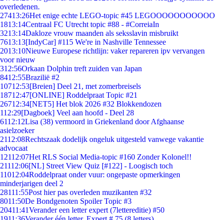
overledenen.
274
13:26
Het enige echte LEGO-topic #45 LEGOOOOOOOOOOO
18
13:14
Centraal FC Utrecht topic #88 - #CorreiaIn
32
13:14
Dakloze vrouw maanden als seksslavin misbruikt
76
13:13
[IndyCar] #115 We're in Nashville Tennessee
20
13:10
Nieuwe Europese richtlijn: vaker repareren ipv vervangen
voor nieuw
3
12:56
Orkaan Dolphin treft zuiden van Japan
84
12:55
Brazilië #2
107
12:53
[Breien] Deel 21, met zomerbreisels
187
12:47
[ONLINE] Roddelpraat Topic #21
267
12:34
[NET5] Het blok 2026 #32 Blokkendozen
1
12:29
[Dagboek] Veel aan hoofd - Deel 28
61
12:12
Lisa (38) vermoord in Griekenland door Afghaanse
asielzoeker
21
12:08
Rechtszaak dodelijk ongeluk uitgesteld vanwege vakantie
advocaat
121
12:07
Het RLS Social Media-topic #160 Zonder Kolonel!!
211
12:06
[NL] Street View Quiz [#122] - Loogisch toch
110
12:04
Roddelpraat onder vuur: ongepaste opmerkingen
minderjarigen deel 2
281
11:55
Post hier pas overleden muzikanten #32
80
11:50
De Bondgenoten Spoiler Topic #3
204
11:41
Verander een letter expert (7lettereditie) #50
19
11:36
Verander één letter. Expert # 75 (8 letters)