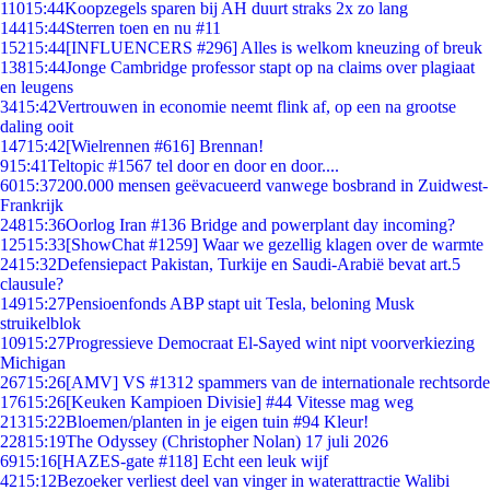
110
15:44
Koopzegels sparen bij AH duurt straks 2x zo lang
144
15:44
Sterren toen en nu #11
152
15:44
[INFLUENCERS #296] Alles is welkom kneuzing of breuk
138
15:44
Jonge Cambridge professor stapt op na claims over plagiaat
en leugens
34
15:42
Vertrouwen in economie neemt flink af, op een na grootse
daling ooit
147
15:42
[Wielrennen #616] Brennan!
9
15:41
Teltopic #1567 tel door en door en door....
60
15:37
200.000 mensen geëvacueerd vanwege bosbrand in Zuidwest-
Frankrijk
248
15:36
Oorlog Iran #136 Bridge and powerplant day incoming?
125
15:33
[ShowChat #1259] Waar we gezellig klagen over de warmte
24
15:32
Defensiepact Pakistan, Turkije en Saudi-Arabië bevat art.5
clausule?
149
15:27
Pensioenfonds ABP stapt uit Tesla, beloning Musk
struikelblok
109
15:27
Progressieve Democraat El-Sayed wint nipt voorverkiezing
Michigan
267
15:26
[AMV] VS #1312 spammers van de internationale rechtsorde
176
15:26
[Keuken Kampioen Divisie] #44 Vitesse mag weg
213
15:22
Bloemen/planten in je eigen tuin #94 Kleur!
228
15:19
The Odyssey (Christopher Nolan) 17 juli 2026
69
15:16
[HAZES-gate #118] Echt een leuk wijf
42
15:12
Bezoeker verliest deel van vinger in waterattractie Walibi