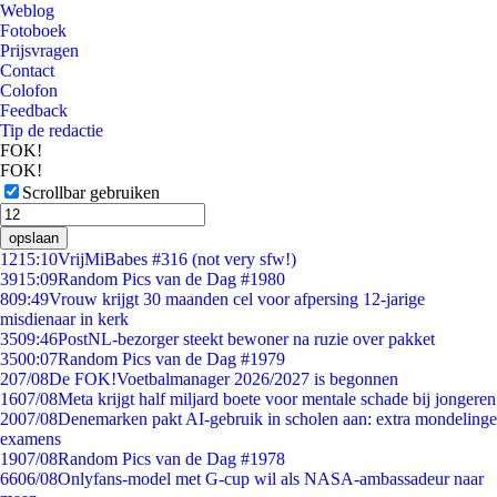
Weblog
Fotoboek
Prijsvragen
Contact
Colofon
Feedback
Tip de redactie
FOK!
FOK!
Scrollbar gebruiken
opslaan
12
15:10
VrijMiBabes #316 (not very sfw!)
39
15:09
Random Pics van de Dag #1980
8
09:49
Vrouw krijgt 30 maanden cel voor afpersing 12-jarige
misdienaar in kerk
35
09:46
PostNL-bezorger steekt bewoner na ruzie over pakket
35
00:07
Random Pics van de Dag #1979
2
07/08
De FOK!Voetbalmanager 2026/2027 is begonnen
16
07/08
Meta krijgt half miljard boete voor mentale schade bij jongeren
20
07/08
Denemarken pakt AI-gebruik in scholen aan: extra mondelinge
examens
19
07/08
Random Pics van de Dag #1978
66
06/08
Onlyfans-model met G-cup wil als NASA-ambassadeur naar