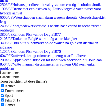
maan
25
06/08
Huisarts per direct uit vak gezet om ernstig alcoholmisbruik
19
06/08
Drone met explosieven bij Duits vliegveld voedt vrees voor
hybride aanval
60
06/08
Waterschappen slaan alarm wegens droogte: Gereedschapskist
leeg
24
06/08
Zorgmedewerkster die 's nachts haar vriend bezocht terecht
ontslagen
38
06/08
Random Pics van de Dag #1977
21
05/08
Tanken in België wordt nóg aantrekkelijker
34
05/08
Dirk sluit supermarkt op de Wallen na golf van diefstal en
agressie
12
05/08
Random Pics van de Dag #1976
6
04/08
Kraftwerk brengt ruimteschip terug naar Eindhoven
20
04/08
Apple vecht Britse eis tot inbouwen backdoor in iCloud aan
85
04/08
'Witte' mannen discrimineren is volgens OM geen enkel
probleem
Laatste items
Laatste items
Toon berichten uit deze thema's
Actueel
Entertainment
Sport
Film & Tv
Games