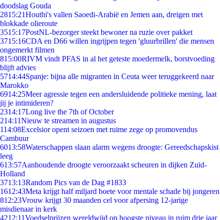
doodslag Gouda
28
15:21
Houthi's vallen Saoedi-Arabië en Jemen aan, dreigen met
blokkade olieroute
35
15:17
PostNL-bezorger steekt bewoner na ruzie over pakket
37
15:16
CDA en D66 willen ingrijpen tegen 'gluurbrillen' die mensen
ongemerkt filmen
8
15:00
RIVM vindt PFAS in al het geteste moedermelk, borstvoeding
blijft advies
57
14:44
Spanje: bijna alle migranten in Ceuta weer teruggekeerd naar
Marokko
69
14:25
Meer agressie tegen een andersluidende politieke mening, laat
jij je intimideren?
23
14:17
Long live the 7th of October
2
14:11
Nieuw te streamen in augustus
1
14:08
Excelsior opent seizoen met ruime zege op promovendus
Cambuur
60
13:58
Waterschappen slaan alarm wegens droogte: Gereedschapskist
leeg
6
13:57
Aanhoudende droogte veroorzaakt scheuren in dijken Zuid-
Holland
37
13:13
Random Pics van de Dag #1833
16
12:43
Meta krijgt half miljard boete voor mentale schade bij jongeren
8
12:23
Vrouw krijgt 30 maanden cel voor afpersing 12-jarige
misdienaar in kerk
42
12:11
Voedselprijzen wereldwijd op hoogste niveau in ruim drie jaar