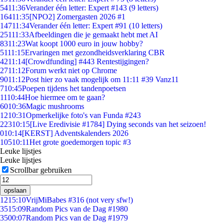
54
11:36
Verander één letter: Expert #143 (9 letters)
164
11:35
[NPO2] Zomergasten 2026 #1
147
11:34
Verander één letter: Expert #91 (10 letters)
251
11:33
Afbeeldingen die je gemaakt hebt met AI
83
11:23
Wat koopt 1000 euro in jouw hobby?
51
11:15
Ervaringen met gezondheidsverklaring CBR
42
11:14
[Crowdfunding] #443 Rentestijgingen?
27
11:12
Forum werkt niet op Chrome
90
11:12
Post hier zo vaak mogelijk om 11:11 #39 Vanz11
7
10:45
Poepen tijdens het tandenpoetsen
11
10:44
Hoe hiermee om te gaan?
60
10:36
Magic mushrooms
12
10:31
Opmerkelijke foto's van Funda #243
223
10:15
[Live Eredivisie #1784] Dying seconds van het seizoen!
0
10:14
[KERST] Adventskalenders 2026
105
10:11
Het grote goedemorgen topic #3
Leuke lijstjes
Leuke lijstjes
Scrollbar gebruiken
opslaan
12
15:10
VrijMiBabes #316 (not very sfw!)
35
15:09
Random Pics van de Dag #1980
35
00:07
Random Pics van de Dag #1979