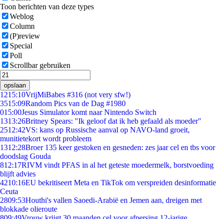
Toon berichten van deze types
Weblog
Column
(P)review
Special
Poll
Scrollbar gebruiken
opslaan
12
15:10
VrijMiBabes #316 (not very sfw!)
35
15:09
Random Pics van de Dag #1980
0
15:00
Jesus Simulator komt naar Nintendo Switch
13
13:26
Britney Spears: "Ik geloof dat ik heb gefaald als moeder"
25
12:42
VS: kans op Russische aanval op NAVO-land groeit,
munitietekort wordt probleem
13
12:28
Broer 135 keer gestoken en gesneden: zes jaar cel en tbs voor
doodslag Gouda
8
12:17
RIVM vindt PFAS in al het geteste moedermelk, borstvoeding
blijft advies
42
10:16
EU bekritiseert Meta en TikTok om verspreiden desinformatie
Ceuta
28
09:53
Houthi's vallen Saoedi-Arabië en Jemen aan, dreigen met
blokkade olieroute
8
09:49
Vrouw krijgt 30 maanden cel voor afpersing 12-jarige