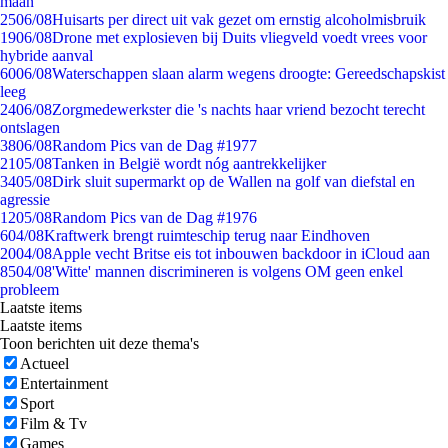
maan
25
06/08
Huisarts per direct uit vak gezet om ernstig alcoholmisbruik
19
06/08
Drone met explosieven bij Duits vliegveld voedt vrees voor
hybride aanval
60
06/08
Waterschappen slaan alarm wegens droogte: Gereedschapskist
leeg
24
06/08
Zorgmedewerkster die 's nachts haar vriend bezocht terecht
ontslagen
38
06/08
Random Pics van de Dag #1977
21
05/08
Tanken in België wordt nóg aantrekkelijker
34
05/08
Dirk sluit supermarkt op de Wallen na golf van diefstal en
agressie
12
05/08
Random Pics van de Dag #1976
6
04/08
Kraftwerk brengt ruimteschip terug naar Eindhoven
20
04/08
Apple vecht Britse eis tot inbouwen backdoor in iCloud aan
85
04/08
'Witte' mannen discrimineren is volgens OM geen enkel
probleem
Laatste items
Laatste items
Toon berichten uit deze thema's
Actueel
Entertainment
Sport
Film & Tv
Games