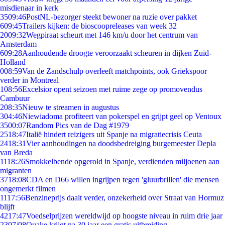
misdienaar in kerk
35
09:46
PostNL-bezorger steekt bewoner na ruzie over pakket
6
09:45
Trailers kijken: de bioscoopreleases van week 32
20
09:32
Wegpiraat scheurt met 146 km/u door het centrum van
Amsterdam
6
09:28
Aanhoudende droogte veroorzaakt scheuren in dijken Zuid-
Holland
0
08:59
Van de Zandschulp overleeft matchpoints, ook Griekspoor
verder in Montreal
1
08:56
Excelsior opent seizoen met ruime zege op promovendus
Cambuur
2
08:35
Nieuw te streamen in augustus
3
04:46
Niewiadoma profiteert van pokerspel en grijpt geel op Ventoux
35
00:07
Random Pics van de Dag #1979
25
18:47
Italië hindert reizigers uit Spanje na migratiecrisis Ceuta
24
18:31
Vier aanhoudingen na doodsbedreiging burgemeester Depla
van Breda
11
18:26
Smokkelbende opgerold in Spanje, verdienden miljoenen aan
migranten
37
18:08
CDA en D66 willen ingrijpen tegen 'gluurbrillen' die mensen
ongemerkt filmen
11
17:56
Benzineprijs daalt verder, onzekerheid over Straat van Hormuz
blijft
42
17:47
Voedselprijzen wereldwijd op hoogste niveau in ruim drie jaar
23
07/08
Quake krijgt na 30 jaar een gratis uitbreiding