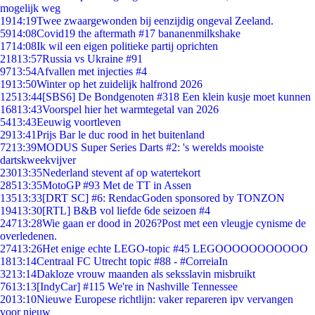
mogelijk weg
19
14:19
Twee zwaargewonden bij eenzijdig ongeval Zeeland.
59
14:08
Covid19 the aftermath #17 bananenmilkshake
17
14:08
Ik wil een eigen politieke partij oprichten
218
13:57
Russia vs Ukraine #91
97
13:54
Afvallen met injecties #4
19
13:50
Winter op het zuidelijk halfrond 2026
125
13:44
[SBS6] De Bondgenoten #318 Een klein kusje moet kunnen
168
13:43
Voorspel hier het warmtegetal van 2026
54
13:43
Eeuwig voortleven
29
13:41
Prijs Bar le duc rood in het buitenland
72
13:39
MODUS Super Series Darts #2: 's werelds mooiste
dartskweekvijver
230
13:35
Nederland stevent af op watertekort
285
13:35
MotoGP #93 Met de TT in Assen
135
13:33
[DRT SC] #6: RendacGoden sponsored by TONZON
194
13:30
[RTL] B&B vol liefde 6de seizoen #4
247
13:28
Wie gaan er dood in 2026?Post met een vleugje cynisme de
overledenen.
274
13:26
Het enige echte LEGO-topic #45 LEGOOOOOOOOOOO
18
13:14
Centraal FC Utrecht topic #88 - #CorreiaIn
32
13:14
Dakloze vrouw maanden als seksslavin misbruikt
76
13:13
[IndyCar] #115 We're in Nashville Tennessee
20
13:10
Nieuwe Europese richtlijn: vaker repareren ipv vervangen
voor nieuw