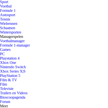
Sport
Voetbal
Formule 1
Autosport
Tennis
Wielrennen
Schaatsen
Wintersporten
Managerspelen
Voetbalmanager
Formule 1-manager
Games
PC
Playstation 4
Xbox One
Nintendo Switch
Xbox Series X|S
PlayStation 5
Film & TV
Film
Televisie
Trailers en Videos
Bioscoopagenda
Forum
Meer