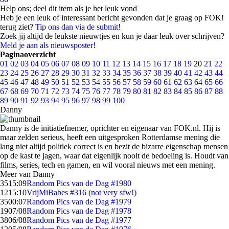
Help ons; deel dit item als je het leuk vond
Heb je een leuk of interessant bericht gevonden dat je graag op FOK!
terug ziet?
Tip ons dan via de submit!
Zoek jij altijd de leukste nieuwtjes en kun je daar leuk over schrijven?
Meld je aan als nieuwsposter!
Paginaoverzicht
01
02
03
04
05
06
07
08
09
10
11
12
13
14
15
16
17
18
19
20
21
22
23
24
25
26
27
28
29
30
31
32
33
34
35
36
37
38
39
40
41
42
43
44
45
46
47
48
49
50
51
52
53
54
55
56
57
58
59
60
61
62
63
64
65
66
67
68
69
70
71
72
73
74
75
76
77
78
79
80
81
82
83
84
85
86
87
88
89
90
91
92
93
94
95
96
97
98
99
100
Danny
Danny is de initiatiefnemer, oprichter en eigenaar van FOK.nl. Hij is
maar zelden serieus, heeft een uitgesproken Rotterdamse mening die
lang niet altijd politiek correct is en bezit de bizarre eigenschap mensen
op de kast te jagen, waar dat eigenlijk nooit de bedoeling is. Houdt van
films, series, tech en gamen, en wil vooral nieuws met een mening.
Meer van Danny
35
15:09
Random Pics van de Dag #1980
12
15:10
VrijMiBabes #316 (not very sfw!)
35
00:07
Random Pics van de Dag #1979
19
07/08
Random Pics van de Dag #1978
38
06/08
Random Pics van de Dag #1977