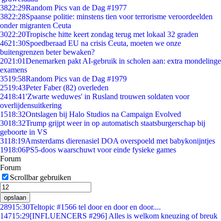
38
22:29
Random Pics van de Dag #1977
38
22:28
Spaanse politie: minstens tien voor terrorisme veroordeelden
onder migranten Ceuta
30
22:20
Tropische hitte keert zondag terug met lokaal 32 graden
46
21:30
Spoedberaad EU na crisis Ceuta, moeten we onze
buitengrenzen beter bewaken?
20
21:01
Denemarken pakt AI-gebruik in scholen aan: extra mondelinge
examens
35
19:58
Random Pics van de Dag #1979
25
19:43
Peter Faber (82) overleden
24
18:41
'Zwarte weduwes' in Rusland trouwen soldaten voor
overlijdensuitkering
15
18:32
Ontslagen bij Halo Studios na Campaign Evolved
30
18:32
Trump grijpt weer in op automatisch staatsburgerschap bij
geboorte in VS
31
18:19
Amsterdams dierenasiel DOA overspoeld met babykonijntjes
19
18:06
PS5-doos waarschuwt voor einde fysieke games
Forum
Forum
Scrollbar gebruiken
opslaan
289
15:30
Teltopic #1566 tel door en door en door....
147
15:29
[INFLUENCERS #296] Alles is welkom kneuzing of breuk