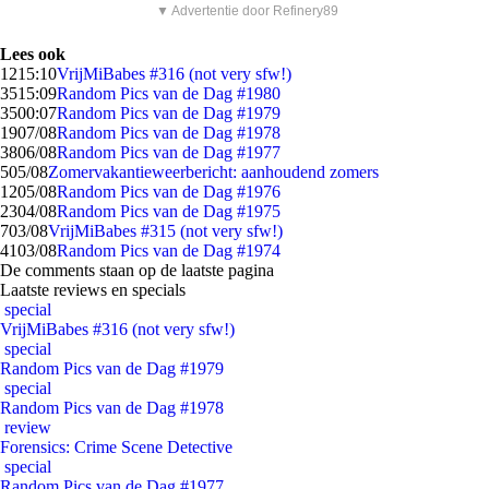
▼ Advertentie door Refinery89
Lees ook
12
15:10
VrijMiBabes #316 (not very sfw!)
35
15:09
Random Pics van de Dag #1980
35
00:07
Random Pics van de Dag #1979
19
07/08
Random Pics van de Dag #1978
38
06/08
Random Pics van de Dag #1977
5
05/08
Zomervakantieweerbericht: aanhoudend zomers
12
05/08
Random Pics van de Dag #1976
23
04/08
Random Pics van de Dag #1975
7
03/08
VrijMiBabes #315 (not very sfw!)
41
03/08
Random Pics van de Dag #1974
De comments staan op de laatste pagina
Laatste reviews en specials
special
VrijMiBabes #316 (not very sfw!)
special
Random Pics van de Dag #1979
special
Random Pics van de Dag #1978
review
Forensics: Crime Scene Detective
special
Random Pics van de Dag #1977