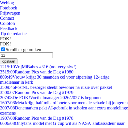
Weblog
Fotoboek
Prijsvragen
Contact
Colofon
Feedback
Tip de redactie
FOK!
FOK!
Scrollbar gebruiken
opslaan
12
15:10
VrijMiBabes #316 (not very sfw!)
35
15:09
Random Pics van de Dag #1980
8
09:49
Vrouw krijgt 30 maanden cel voor afpersing 12-jarige
misdienaar in kerk
35
09:46
PostNL-bezorger steekt bewoner na ruzie over pakket
35
00:07
Random Pics van de Dag #1979
2
07/08
De FOK!Voetbalmanager 2026/2027 is begonnen
16
07/08
Meta krijgt half miljard boete voor mentale schade bij jongeren
20
07/08
Denemarken pakt AI-gebruik in scholen aan: extra mondelinge
examens
19
07/08
Random Pics van de Dag #1978
66
06/08
Onlyfans-model met G-cup wil als NASA-ambassadeur naar