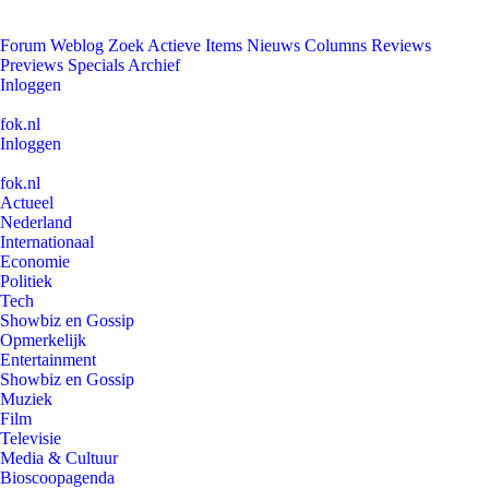
Forum
Weblog
Zoek
Actieve Items
Nieuws
Columns
Reviews
Previews
Specials
Archief
Inloggen
fok.nl
Inloggen
fok.nl
Actueel
Nederland
Internationaal
Economie
Politiek
Tech
Showbiz en Gossip
Opmerkelijk
Entertainment
Showbiz en Gossip
Muziek
Film
Televisie
Media & Cultuur
Bioscoopagenda