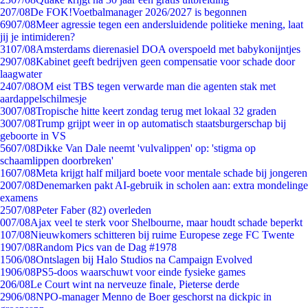
2
07/08
De FOK!Voetbalmanager 2026/2027 is begonnen
69
07/08
Meer agressie tegen een andersluidende politieke mening, laat
jij je intimideren?
31
07/08
Amsterdams dierenasiel DOA overspoeld met babykonijntjes
29
07/08
Kabinet geeft bedrijven geen compensatie voor schade door
laagwater
24
07/08
OM eist TBS tegen verwarde man die agenten stak met
aardappelschilmesje
30
07/08
Tropische hitte keert zondag terug met lokaal 32 graden
30
07/08
Trump grijpt weer in op automatisch staatsburgerschap bij
geboorte in VS
56
07/08
Dikke Van Dale neemt 'vulvalippen' op: 'stigma op
schaamlippen doorbreken'
16
07/08
Meta krijgt half miljard boete voor mentale schade bij jongeren
20
07/08
Denemarken pakt AI-gebruik in scholen aan: extra mondelinge
examens
25
07/08
Peter Faber (82) overleden
0
07/08
Ajax veel te sterk voor Shelbourne, maar houdt schade beperkt
1
07/08
Nieuwkomers schitteren bij ruime Europese zege FC Twente
19
07/08
Random Pics van de Dag #1978
15
06/08
Ontslagen bij Halo Studios na Campaign Evolved
19
06/08
PS5-doos waarschuwt voor einde fysieke games
2
06/08
Le Court wint na nerveuze finale, Pieterse derde
29
06/08
NPO-manager Menno de Boer geschorst na dickpic in