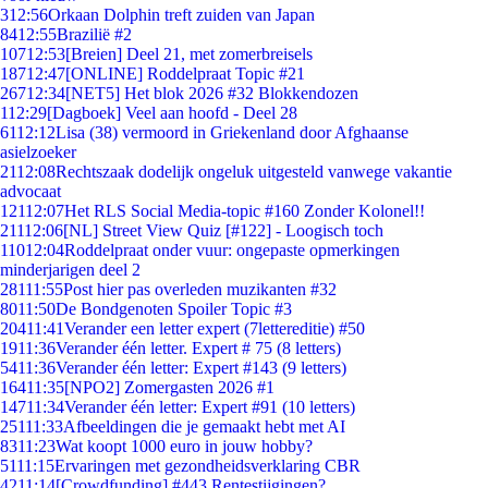
3
12:56
Orkaan Dolphin treft zuiden van Japan
84
12:55
Brazilië #2
107
12:53
[Breien] Deel 21, met zomerbreisels
187
12:47
[ONLINE] Roddelpraat Topic #21
267
12:34
[NET5] Het blok 2026 #32 Blokkendozen
1
12:29
[Dagboek] Veel aan hoofd - Deel 28
61
12:12
Lisa (38) vermoord in Griekenland door Afghaanse
asielzoeker
21
12:08
Rechtszaak dodelijk ongeluk uitgesteld vanwege vakantie
advocaat
121
12:07
Het RLS Social Media-topic #160 Zonder Kolonel!!
211
12:06
[NL] Street View Quiz [#122] - Loogisch toch
110
12:04
Roddelpraat onder vuur: ongepaste opmerkingen
minderjarigen deel 2
281
11:55
Post hier pas overleden muzikanten #32
80
11:50
De Bondgenoten Spoiler Topic #3
204
11:41
Verander een letter expert (7lettereditie) #50
19
11:36
Verander één letter. Expert # 75 (8 letters)
54
11:36
Verander één letter: Expert #143 (9 letters)
164
11:35
[NPO2] Zomergasten 2026 #1
147
11:34
Verander één letter: Expert #91 (10 letters)
251
11:33
Afbeeldingen die je gemaakt hebt met AI
83
11:23
Wat koopt 1000 euro in jouw hobby?
51
11:15
Ervaringen met gezondheidsverklaring CBR
42
11:14
[Crowdfunding] #443 Rentestijgingen?