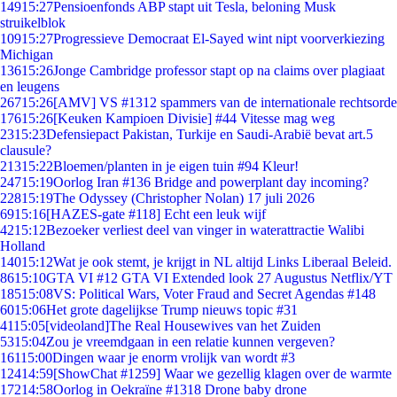
149
15:27
Pensioenfonds ABP stapt uit Tesla, beloning Musk
struikelblok
109
15:27
Progressieve Democraat El-Sayed wint nipt voorverkiezing
Michigan
136
15:26
Jonge Cambridge professor stapt op na claims over plagiaat
en leugens
267
15:26
[AMV] VS #1312 spammers van de internationale rechtsorde
176
15:26
[Keuken Kampioen Divisie] #44 Vitesse mag weg
23
15:23
Defensiepact Pakistan, Turkije en Saudi-Arabië bevat art.5
clausule?
213
15:22
Bloemen/planten in je eigen tuin #94 Kleur!
247
15:19
Oorlog Iran #136 Bridge and powerplant day incoming?
228
15:19
The Odyssey (Christopher Nolan) 17 juli 2026
69
15:16
[HAZES-gate #118] Echt een leuk wijf
42
15:12
Bezoeker verliest deel van vinger in waterattractie Walibi
Holland
140
15:12
Wat je ook stemt, je krijgt in NL altijd Links Liberaal Beleid.
86
15:10
GTA VI #12 GTA VI Extended look 27 Augustus Netflix/YT
185
15:08
VS: Political Wars, Voter Fraud and Secret Agendas #148
60
15:06
Het grote dagelijkse Trump nieuws topic #31
41
15:05
[videoland]The Real Housewives van het Zuiden
53
15:04
Zou je vreemdgaan in een relatie kunnen vergeven?
161
15:00
Dingen waar je enorm vrolijk van wordt #3
124
14:59
[ShowChat #1259] Waar we gezellig klagen over de warmte
172
14:58
Oorlog in Oekraïne #1318 Drone baby drone