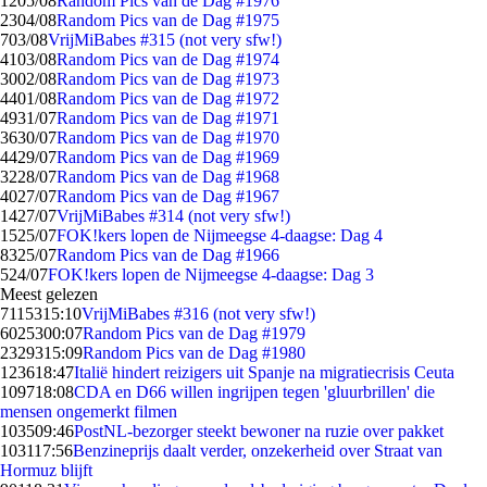
12
05/08
Random Pics van de Dag #1976
23
04/08
Random Pics van de Dag #1975
7
03/08
VrijMiBabes #315 (not very sfw!)
41
03/08
Random Pics van de Dag #1974
30
02/08
Random Pics van de Dag #1973
44
01/08
Random Pics van de Dag #1972
49
31/07
Random Pics van de Dag #1971
36
30/07
Random Pics van de Dag #1970
44
29/07
Random Pics van de Dag #1969
32
28/07
Random Pics van de Dag #1968
40
27/07
Random Pics van de Dag #1967
14
27/07
VrijMiBabes #314 (not very sfw!)
15
25/07
FOK!kers lopen de Nijmeegse 4-daagse: Dag 4
83
25/07
Random Pics van de Dag #1966
5
24/07
FOK!kers lopen de Nijmeegse 4-daagse: Dag 3
Meest gelezen
71153
15:10
VrijMiBabes #316 (not very sfw!)
60253
00:07
Random Pics van de Dag #1979
23293
15:09
Random Pics van de Dag #1980
1236
18:47
Italië hindert reizigers uit Spanje na migratiecrisis Ceuta
1097
18:08
CDA en D66 willen ingrijpen tegen 'gluurbrillen' die
mensen ongemerkt filmen
1035
09:46
PostNL-bezorger steekt bewoner na ruzie over pakket
1031
17:56
Benzineprijs daalt verder, onzekerheid over Straat van
Hormuz blijft