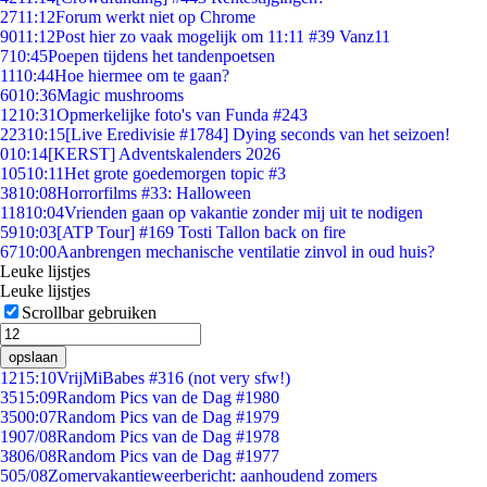
27
11:12
Forum werkt niet op Chrome
90
11:12
Post hier zo vaak mogelijk om 11:11 #39 Vanz11
7
10:45
Poepen tijdens het tandenpoetsen
11
10:44
Hoe hiermee om te gaan?
60
10:36
Magic mushrooms
12
10:31
Opmerkelijke foto's van Funda #243
223
10:15
[Live Eredivisie #1784] Dying seconds van het seizoen!
0
10:14
[KERST] Adventskalenders 2026
105
10:11
Het grote goedemorgen topic #3
38
10:08
Horrorfilms #33: Halloween
118
10:04
Vrienden gaan op vakantie zonder mij uit te nodigen
59
10:03
[ATP Tour] #169 Tosti Tallon back on fire
67
10:00
Aanbrengen mechanische ventilatie zinvol in oud huis?
Leuke lijstjes
Leuke lijstjes
Scrollbar gebruiken
opslaan
12
15:10
VrijMiBabes #316 (not very sfw!)
35
15:09
Random Pics van de Dag #1980
35
00:07
Random Pics van de Dag #1979
19
07/08
Random Pics van de Dag #1978
38
06/08
Random Pics van de Dag #1977
5
05/08
Zomervakantieweerbericht: aanhoudend zomers