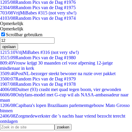
12
05/08
Random Pics van de Dag #1976
23
04/08
Random Pics van de Dag #1975
7
03/08
VrijMiBabes #315 (not very sfw!)
41
03/08
Random Pics van de Dag #1974
Opmerkelijk
Opmerkelijk
Scrollbar gebruiken
opslaan
12
15:10
VrijMiBabes #316 (not very sfw!)
35
15:09
Random Pics van de Dag #1980
8
09:49
Vrouw krijgt 30 maanden cel voor afpersing 12-jarige
misdienaar in kerk
35
09:46
PostNL-bezorger steekt bewoner na ruzie over pakket
35
00:07
Random Pics van de Dag #1979
19
07/08
Random Pics van de Dag #1978
40
06/08
Duitser (93) crasht met quad tegen boom, vier gewonden
66
06/08
Onlyfans-model met G-cup wil als NASA-ambassadeur naar
maan
12
06/08
Capibara's lopen Braziliaans parlementsgebouw Mato Grosso
binnen
24
06/08
Zorgmedewerkster die 's nachts haar vriend bezocht terecht
ontslagen