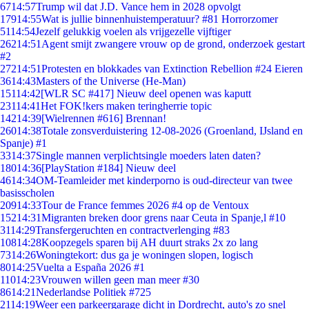
67
14:57
Trump wil dat J.D. Vance hem in 2028 opvolgt
179
14:55
Wat is jullie binnenhuistemperatuur? #81 Horrorzomer
51
14:54
Jezelf gelukkig voelen als vrijgezelle vijftiger
262
14:51
Agent smijt zwangere vrouw op de grond, onderzoek gestart
#2
272
14:51
Protesten en blokkades van Extinction Rebellion #24 Eieren
36
14:43
Masters of the Universe (He-Man)
151
14:42
[WLR SC #417] Nieuw deel openen was kaputt
231
14:41
Het FOK!kers maken teringherrie topic
142
14:39
[Wielrennen #616] Brennan!
260
14:38
Totale zonsverduistering 12-08-2026 (Groenland, IJsland en
Spanje) #1
33
14:37
Single mannen verplichtsingle moeders laten daten?
180
14:36
[PlayStation #184] Nieuw deel
46
14:34
OM-Teamleider met kinderporno is oud-directeur van twee
basisscholen
209
14:33
Tour de France femmes 2026 #4 op de Ventoux
152
14:31
Migranten breken door grens naar Ceuta in Spanje,l #10
31
14:29
Transfergeruchten en contractverlenging #83
108
14:28
Koopzegels sparen bij AH duurt straks 2x zo lang
73
14:26
Woningtekort: dus ga je woningen slopen, logisch
80
14:25
Vuelta a España 2026 #1
110
14:23
Vrouwen willen geen man meer #30
86
14:21
Nederlandse Politiek #725
21
14:19
Weer een parkeergarage dicht in Dordrecht, auto's zo snel