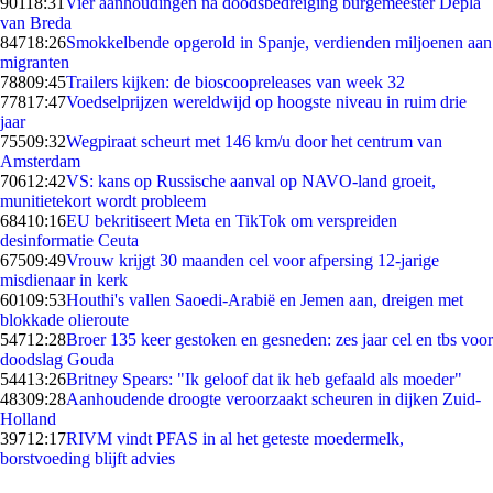
901
18:31
Vier aanhoudingen na doodsbedreiging burgemeester Depla
van Breda
847
18:26
Smokkelbende opgerold in Spanje, verdienden miljoenen aan
migranten
788
09:45
Trailers kijken: de bioscoopreleases van week 32
778
17:47
Voedselprijzen wereldwijd op hoogste niveau in ruim drie
jaar
755
09:32
Wegpiraat scheurt met 146 km/u door het centrum van
Amsterdam
706
12:42
VS: kans op Russische aanval op NAVO-land groeit,
munitietekort wordt probleem
684
10:16
EU bekritiseert Meta en TikTok om verspreiden
desinformatie Ceuta
675
09:49
Vrouw krijgt 30 maanden cel voor afpersing 12-jarige
misdienaar in kerk
601
09:53
Houthi's vallen Saoedi-Arabië en Jemen aan, dreigen met
blokkade olieroute
547
12:28
Broer 135 keer gestoken en gesneden: zes jaar cel en tbs voor
doodslag Gouda
544
13:26
Britney Spears: "Ik geloof dat ik heb gefaald als moeder"
483
09:28
Aanhoudende droogte veroorzaakt scheuren in dijken Zuid-
Holland
397
12:17
RIVM vindt PFAS in al het geteste moedermelk,
borstvoeding blijft advies