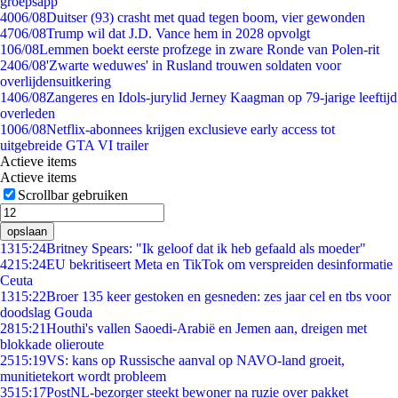
groepsapp
40
06/08
Duitser (93) crasht met quad tegen boom, vier gewonden
47
06/08
Trump wil dat J.D. Vance hem in 2028 opvolgt
1
06/08
Lemmen boekt eerste profzege in zware Ronde van Polen-rit
24
06/08
'Zwarte weduwes' in Rusland trouwen soldaten voor
overlijdensuitkering
14
06/08
Zangeres en Idols-jurylid Jerney Kaagman op 79-jarige leeftijd
overleden
10
06/08
Netflix-abonnees krijgen exclusieve early access tot
uitgebreide GTA VI trailer
Actieve items
Actieve items
Scrollbar gebruiken
opslaan
13
15:24
Britney Spears: "Ik geloof dat ik heb gefaald als moeder"
42
15:24
EU bekritiseert Meta en TikTok om verspreiden desinformatie
Ceuta
13
15:22
Broer 135 keer gestoken en gesneden: zes jaar cel en tbs voor
doodslag Gouda
28
15:21
Houthi's vallen Saoedi-Arabië en Jemen aan, dreigen met
blokkade olieroute
25
15:19
VS: kans op Russische aanval op NAVO-land groeit,
munitietekort wordt probleem
35
15:17
PostNL-bezorger steekt bewoner na ruzie over pakket