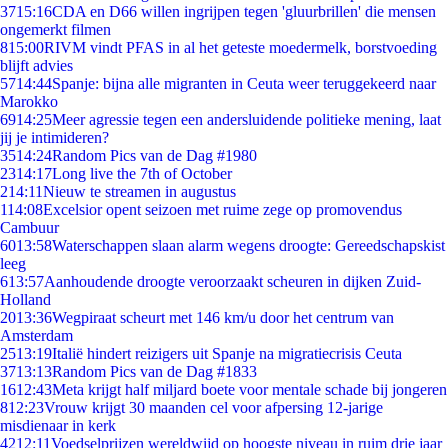
37
15:16
CDA en D66 willen ingrijpen tegen 'gluurbrillen' die mensen
ongemerkt filmen
8
15:00
RIVM vindt PFAS in al het geteste moedermelk, borstvoeding
blijft advies
57
14:44
Spanje: bijna alle migranten in Ceuta weer teruggekeerd naar
Marokko
69
14:25
Meer agressie tegen een andersluidende politieke mening, laat
jij je intimideren?
35
14:24
Random Pics van de Dag #1980
23
14:17
Long live the 7th of October
2
14:11
Nieuw te streamen in augustus
1
14:08
Excelsior opent seizoen met ruime zege op promovendus
Cambuur
60
13:58
Waterschappen slaan alarm wegens droogte: Gereedschapskist
leeg
6
13:57
Aanhoudende droogte veroorzaakt scheuren in dijken Zuid-
Holland
20
13:36
Wegpiraat scheurt met 146 km/u door het centrum van
Amsterdam
25
13:19
Italië hindert reizigers uit Spanje na migratiecrisis Ceuta
37
13:13
Random Pics van de Dag #1833
16
12:43
Meta krijgt half miljard boete voor mentale schade bij jongeren
8
12:23
Vrouw krijgt 30 maanden cel voor afpersing 12-jarige
misdienaar in kerk
42
12:11
Voedselprijzen wereldwijd op hoogste niveau in ruim drie jaar