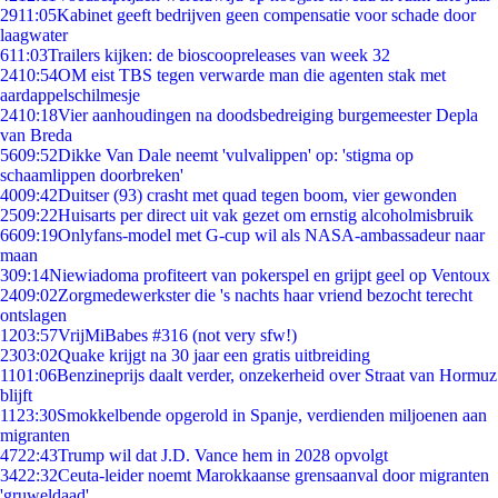
29
11:05
Kabinet geeft bedrijven geen compensatie voor schade door
laagwater
6
11:03
Trailers kijken: de bioscoopreleases van week 32
24
10:54
OM eist TBS tegen verwarde man die agenten stak met
aardappelschilmesje
24
10:18
Vier aanhoudingen na doodsbedreiging burgemeester Depla
van Breda
56
09:52
Dikke Van Dale neemt 'vulvalippen' op: 'stigma op
schaamlippen doorbreken'
40
09:42
Duitser (93) crasht met quad tegen boom, vier gewonden
25
09:22
Huisarts per direct uit vak gezet om ernstig alcoholmisbruik
66
09:19
Onlyfans-model met G-cup wil als NASA-ambassadeur naar
maan
3
09:14
Niewiadoma profiteert van pokerspel en grijpt geel op Ventoux
24
09:02
Zorgmedewerkster die 's nachts haar vriend bezocht terecht
ontslagen
12
03:57
VrijMiBabes #316 (not very sfw!)
23
03:02
Quake krijgt na 30 jaar een gratis uitbreiding
11
01:06
Benzineprijs daalt verder, onzekerheid over Straat van Hormuz
blijft
11
23:30
Smokkelbende opgerold in Spanje, verdienden miljoenen aan
migranten
47
22:43
Trump wil dat J.D. Vance hem in 2028 opvolgt
34
22:32
Ceuta-leider noemt Marokkaanse grensaanval door migranten
'gruweldaad'