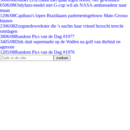
65
06/08
Onlyfans-model met G-cup wil als NASA-ambassadeur naar
maan
12
06/08
Capibara's lopen Braziliaans parlementsgebouw Mato Grosso
binnen
23
06/08
Zorgmedewerkster die 's nachts haar vriend bezocht terecht
ontslagen
38
06/08
Random Pics van de Dag #1977
34
05/08
Dirk sluit supermarkt op de Wallen na golf van diefstal en
agressie
12
05/08
Random Pics van de Dag #1976