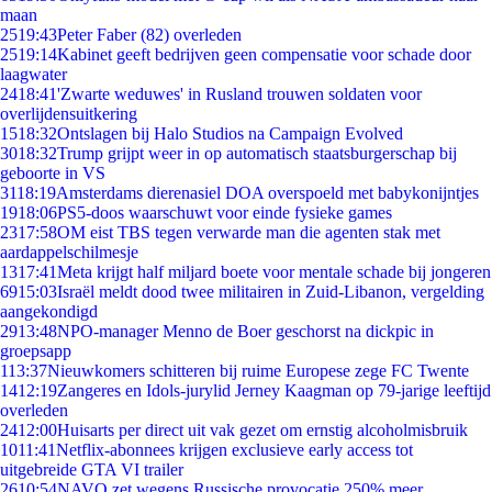
maan
25
19:43
Peter Faber (82) overleden
25
19:14
Kabinet geeft bedrijven geen compensatie voor schade door
laagwater
24
18:41
'Zwarte weduwes' in Rusland trouwen soldaten voor
overlijdensuitkering
15
18:32
Ontslagen bij Halo Studios na Campaign Evolved
30
18:32
Trump grijpt weer in op automatisch staatsburgerschap bij
geboorte in VS
31
18:19
Amsterdams dierenasiel DOA overspoeld met babykonijntjes
19
18:06
PS5-doos waarschuwt voor einde fysieke games
23
17:58
OM eist TBS tegen verwarde man die agenten stak met
aardappelschilmesje
13
17:41
Meta krijgt half miljard boete voor mentale schade bij jongeren
69
15:03
Israël meldt dood twee militairen in Zuid-Libanon, vergelding
aangekondigd
29
13:48
NPO-manager Menno de Boer geschorst na dickpic in
groepsapp
1
13:37
Nieuwkomers schitteren bij ruime Europese zege FC Twente
14
12:19
Zangeres en Idols-jurylid Jerney Kaagman op 79-jarige leeftijd
overleden
24
12:00
Huisarts per direct uit vak gezet om ernstig alcoholmisbruik
10
11:41
Netflix-abonnees krijgen exclusieve early access tot
uitgebreide GTA VI trailer
26
10:54
NAVO zet wegens Russische provocatie 250% meer