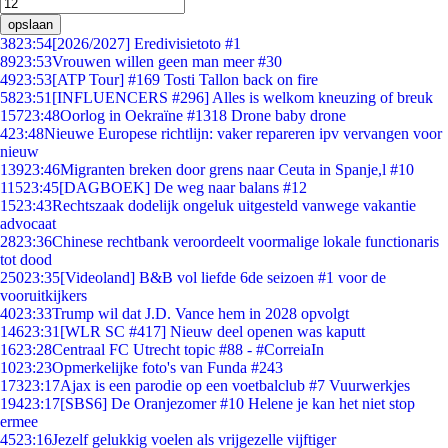
opslaan
38
23:54
[2026/2027] Eredivisietoto #1
89
23:53
Vrouwen willen geen man meer #30
49
23:53
[ATP Tour] #169 Tosti Tallon back on fire
58
23:51
[INFLUENCERS #296] Alles is welkom kneuzing of breuk
157
23:48
Oorlog in Oekraïne #1318 Drone baby drone
4
23:48
Nieuwe Europese richtlijn: vaker repareren ipv vervangen voor
nieuw
139
23:46
Migranten breken door grens naar Ceuta in Spanje,l #10
115
23:45
[DAGBOEK] De weg naar balans #12
15
23:43
Rechtszaak dodelijk ongeluk uitgesteld vanwege vakantie
advocaat
28
23:36
Chinese rechtbank veroordeelt voormalige lokale functionaris
tot dood
250
23:35
[Videoland] B&B vol liefde 6de seizoen #1 voor de
vooruitkijkers
40
23:33
Trump wil dat J.D. Vance hem in 2028 opvolgt
146
23:31
[WLR SC #417] Nieuw deel openen was kaputt
16
23:28
Centraal FC Utrecht topic #88 - #CorreiaIn
10
23:23
Opmerkelijke foto's van Funda #243
173
23:17
Ajax is een parodie op een voetbalclub #7 Vuurwerkjes
194
23:17
[SBS6] De Oranjezomer #10 Helene je kan het niet stop
ermee
45
23:16
Jezelf gelukkig voelen als vrijgezelle vijftiger