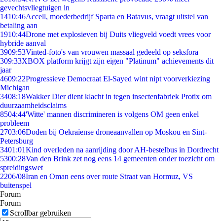
gevechtsvliegtuigen in
14
10:46
Accell, moederbedrijf Sparta en Batavus, vraagt uitstel van
betaling aan
19
10:44
Drone met explosieven bij Duits vliegveld voedt vrees voor
hybride aanval
39
09:53
Vinted-foto's van vrouwen massaal gedeeld op seksfora
3
09:33
XBOX platform krijgt zijn eigen "Platinum" achievements dit
jaar
46
09:22
Progressieve Democraat El-Sayed wint nipt voorverkiezing
Michigan
34
08:18
Wakker Dier dient klacht in tegen insectenfabriek Protix om
duurzaamheidsclaims
85
04:44
'Witte' mannen discrimineren is volgens OM geen enkel
probleem
27
03:06
Doden bij Oekraïense droneaanvallen op Moskou en Sint-
Petersburg
34
01:01
Kind overleden na aanrijding door AH-bestelbus in Dordrecht
53
00:28
Van den Brink zet nog eens 14 gemeenten onder toezicht om
spreidingswet
22
06/08
Iran en Oman eens over route Straat van Hormuz, VS
buitenspel
Forum
Forum
Scrollbar gebruiken