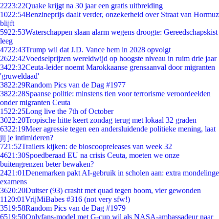
22
23:22
Quake krijgt na 30 jaar een gratis uitbreiding
10
22:54
Benzineprijs daalt verder, onzekerheid over Straat van Hormuz
blijft
59
22:53
Waterschappen slaan alarm wegens droogte: Gereedschapskist
leeg
47
22:43
Trump wil dat J.D. Vance hem in 2028 opvolgt
26
22:42
Voedselprijzen wereldwijd op hoogste niveau in ruim drie jaar
34
22:32
Ceuta-leider noemt Marokkaanse grensaanval door migranten
'gruweldaad'
38
22:29
Random Pics van de Dag #1977
38
22:28
Spaanse politie: minstens tien voor terrorisme veroordeelden
onder migranten Ceuta
15
22:25
Long live the 7th of October
30
22:20
Tropische hitte keert zondag terug met lokaal 32 graden
63
22:19
Meer agressie tegen een andersluidende politieke mening, laat
jij je intimideren?
7
21:52
Trailers kijken: de bioscoopreleases van week 32
46
21:30
Spoedberaad EU na crisis Ceuta, moeten we onze
buitengrenzen beter bewaken?
24
21:01
Denemarken pakt AI-gebruik in scholen aan: extra mondelinge
examens
36
20:20
Duitser (93) crasht met quad tegen boom, vier gewonden
11
20:01
VrijMiBabes #316 (not very sfw!)
35
19:58
Random Pics van de Dag #1979
65
19:50
Onlyfans-model met G-cup wil als NASA-ambassadeur naar