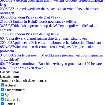
59
06/08
Waterschappen slaan alarm wegens droogte: Gereedschapskist
leeg
23
06/08
Zorgmedewerkster die 's nachts haar vriend bezocht terecht
ontslagen
38
06/08
Random Pics van de Dag #1977
21
05/08
Tanken in België wordt nóg aantrekkelijker
34
05/08
Dirk sluit supermarkt op de Wallen na golf van diefstal en
agressie
12
05/08
Random Pics van de Dag #1976
6
04/08
Kraftwerk brengt ruimteschip terug naar Eindhoven
20
04/08
Apple vecht Britse eis tot inbouwen backdoor in iCloud aan
85
04/08
'Witte' mannen discrimineren is volgens OM geen enkel
probleem
34
04/08
Ceuta-leider noemt Marokkaanse grensaanval door migranten
'gruweldaad'
6
04/08
Grote natuurbrand Boschhuizerbergen groeit naar 100 hectare
6
04/08
FOK! was even down
Laatste items
Laatste items
Toon berichten uit deze thema's
Actueel
Entertainment
Sport
Film & Tv
Games