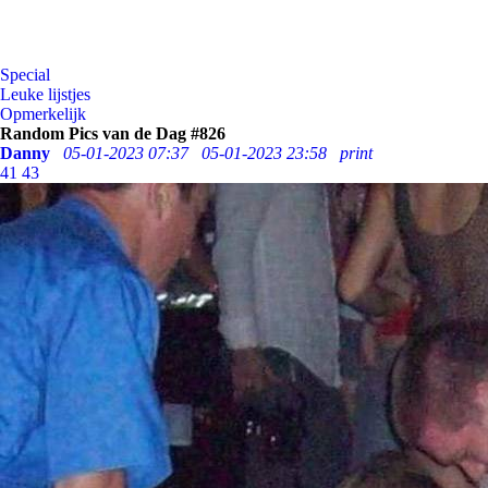
Special
Leuke lijstjes
Opmerkelijk
Random Pics van de Dag #826
Danny
05-01-2023 07:37
05-01-2023 23:58
print
41
43