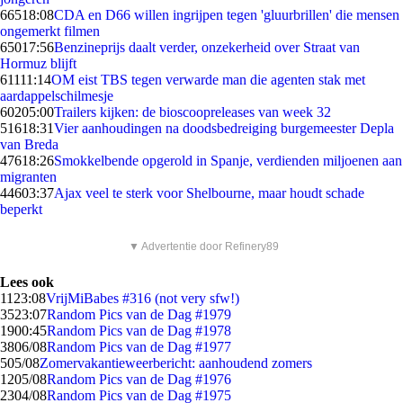
665
18:08
CDA en D66 willen ingrijpen tegen 'gluurbrillen' die mensen
ongemerkt filmen
650
17:56
Benzineprijs daalt verder, onzekerheid over Straat van
Hormuz blijft
611
11:14
OM eist TBS tegen verwarde man die agenten stak met
aardappelschilmesje
602
05:00
Trailers kijken: de bioscoopreleases van week 32
516
18:31
Vier aanhoudingen na doodsbedreiging burgemeester Depla
van Breda
476
18:26
Smokkelbende opgerold in Spanje, verdienden miljoenen aan
migranten
446
03:37
Ajax veel te sterk voor Shelbourne, maar houdt schade
beperkt
▼ Advertentie door Refinery89
Lees ook
11
23:08
VrijMiBabes #316 (not very sfw!)
35
23:07
Random Pics van de Dag #1979
19
00:45
Random Pics van de Dag #1978
38
06/08
Random Pics van de Dag #1977
5
05/08
Zomervakantieweerbericht: aanhoudend zomers
12
05/08
Random Pics van de Dag #1976
23
04/08
Random Pics van de Dag #1975