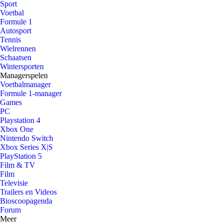
Sport
Voetbal
Formule 1
Autosport
Tennis
Wielrennen
Schaatsen
Wintersporten
Managerspelen
Voetbalmanager
Formule 1-manager
Games
PC
Playstation 4
Xbox One
Nintendo Switch
Xbox Series X|S
PlayStation 5
Film & TV
Film
Televisie
Trailers en Videos
Bioscoopagenda
Forum
Meer