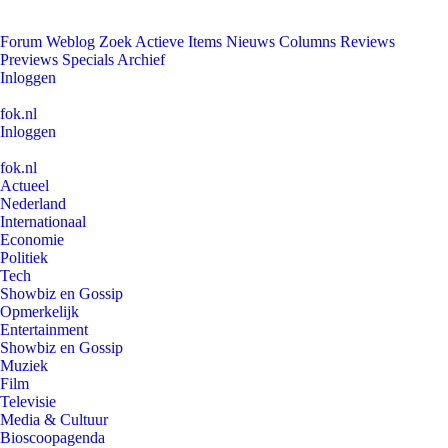
Forum
Weblog
Zoek
Actieve Items
Nieuws
Columns
Reviews
Previews
Specials
Archief
Inloggen
fok.nl
Inloggen
fok.nl
Actueel
Nederland
Internationaal
Economie
Politiek
Tech
Showbiz en Gossip
Opmerkelijk
Entertainment
Showbiz en Gossip
Muziek
Film
Televisie
Media & Cultuur
Bioscoopagenda