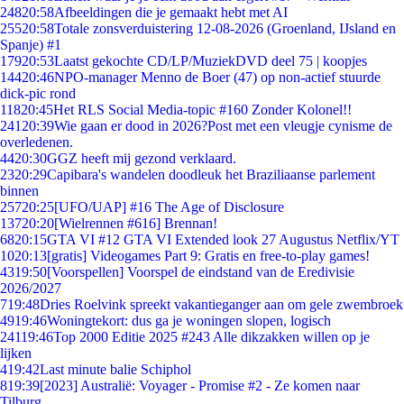
248
20:58
Afbeeldingen die je gemaakt hebt met AI
255
20:58
Totale zonsverduistering 12-08-2026 (Groenland, IJsland en
Spanje) #1
179
20:53
Laatst gekochte CD/LP/MuziekDVD deel 75 | koopjes
144
20:46
NPO-manager Menno de Boer (47) op non-actief stuurde
dick-pic rond
118
20:45
Het RLS Social Media-topic #160 Zonder Kolonel!!
241
20:39
Wie gaan er dood in 2026?Post met een vleugje cynisme de
overledenen.
44
20:30
GGZ heeft mij gezond verklaard.
23
20:29
Capibara's wandelen doodleuk het Braziliaanse parlement
binnen
257
20:25
[UFO/UAP] #16 The Age of Disclosure
137
20:20
[Wielrennen #616] Brennan!
68
20:15
GTA VI #12 GTA VI Extended look 27 Augustus Netflix/YT
10
20:13
[gratis] Videogames Part 9: Gratis en free-to-play games!
43
19:50
[Voorspellen] Voorspel de eindstand van de Eredivisie
2026/2027
7
19:48
Dries Roelvink spreekt vakantieganger aan om gele zwembroek
49
19:46
Woningtekort: dus ga je woningen slopen, logisch
241
19:46
Top 2000 Editie 2025 #243 Alle dikzakken willen op je
lijken
4
19:42
Last minute balie Schiphol
8
19:39
[2023] Australië: Voyager - Promise #2 - Ze komen naar
Tilburg