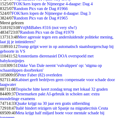
15
25/07
FOK!kers lopen de Nijmeegse 4-daagse: Dag 4
83
25/07
Random Pics van de Dag #1966
5
24/07
FOK!kers lopen de Nijmeegse 4-daagse: Dag 3
38
24/07
Random Pics van de Dag #1965
Meest gelezen
51819
23:08
VrijMiBabes #316 (not very sfw!)
48347
23:07
Random Pics van de Dag #1979
1373
13:48
Meer agressie tegen een andersluidende politieke mening,
laat jij je intimideren?
1189
10:12
Trump grijpt weer in op automatisch staatsburgerschap bij
geboorte in VS
1104
11:52
Amsterdams dierenasiel DOA overspoeld met
babykonijntjes
1103
09:51
Dikke Van Dale neemt 'vulvalippen' op: 'stigma op
schaamlippen doorbreken'
1058
09:05
Peter Faber (82) overleden
927
11:46
Kabinet geeft bedrijven geen compensatie voor schade door
laagwater
887
11:08
Tropische hitte keert zondag terug met lokaal 32 graden
844
09:37
Denemarken pakt AI-gebruik in scholen aan: extra
mondelinge examens
747
14:33
Quake krijgt na 30 jaar een gratis uitbreiding
729
18:47
Italië hindert reizigers uit Spanje na migratiecrisis Ceuta
695
09:40
Meta krijgt half miljard boete voor mentale schade bij
jongeren