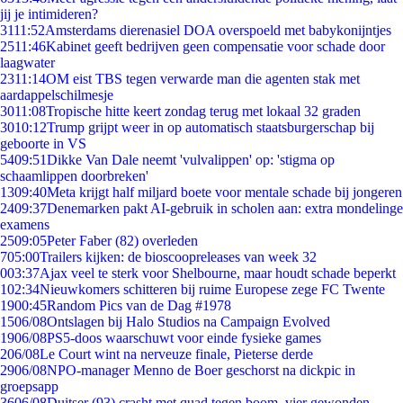
jij je intimideren?
31
11:52
Amsterdams dierenasiel DOA overspoeld met babykonijntjes
25
11:46
Kabinet geeft bedrijven geen compensatie voor schade door
laagwater
23
11:14
OM eist TBS tegen verwarde man die agenten stak met
aardappelschilmesje
30
11:08
Tropische hitte keert zondag terug met lokaal 32 graden
30
10:12
Trump grijpt weer in op automatisch staatsburgerschap bij
geboorte in VS
54
09:51
Dikke Van Dale neemt 'vulvalippen' op: 'stigma op
schaamlippen doorbreken'
13
09:40
Meta krijgt half miljard boete voor mentale schade bij jongeren
24
09:37
Denemarken pakt AI-gebruik in scholen aan: extra mondelinge
examens
25
09:05
Peter Faber (82) overleden
7
05:00
Trailers kijken: de bioscoopreleases van week 32
0
03:37
Ajax veel te sterk voor Shelbourne, maar houdt schade beperkt
1
02:34
Nieuwkomers schitteren bij ruime Europese zege FC Twente
19
00:45
Random Pics van de Dag #1978
15
06/08
Ontslagen bij Halo Studios na Campaign Evolved
19
06/08
PS5-doos waarschuwt voor einde fysieke games
2
06/08
Le Court wint na nerveuze finale, Pieterse derde
29
06/08
NPO-manager Menno de Boer geschorst na dickpic in
groepsapp
36
06/08
Duitser (93) crasht met quad tegen boom, vier gewonden