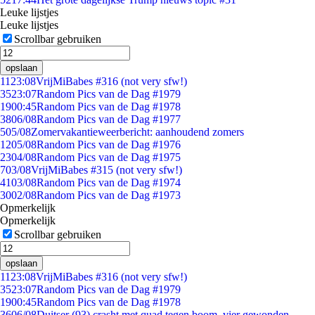
Leuke lijstjes
Leuke lijstjes
Scrollbar gebruiken
opslaan
11
23:08
VrijMiBabes #316 (not very sfw!)
35
23:07
Random Pics van de Dag #1979
19
00:45
Random Pics van de Dag #1978
38
06/08
Random Pics van de Dag #1977
5
05/08
Zomervakantieweerbericht: aanhoudend zomers
12
05/08
Random Pics van de Dag #1976
23
04/08
Random Pics van de Dag #1975
7
03/08
VrijMiBabes #315 (not very sfw!)
41
03/08
Random Pics van de Dag #1974
30
02/08
Random Pics van de Dag #1973
Opmerkelijk
Opmerkelijk
Scrollbar gebruiken
opslaan
11
23:08
VrijMiBabes #316 (not very sfw!)
35
23:07
Random Pics van de Dag #1979
19
00:45
Random Pics van de Dag #1978
36
06/08
Duitser (93) crasht met quad tegen boom, vier gewonden