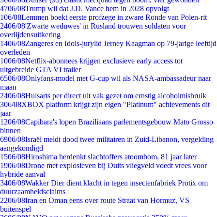
47
06/08
Trump wil dat J.D. Vance hem in 2028 opvolgt
1
06/08
Lemmen boekt eerste profzege in zware Ronde van Polen-rit
24
06/08
'Zwarte weduwes' in Rusland trouwen soldaten voor
overlijdensuitkering
14
06/08
Zangeres en Idols-jurylid Jerney Kaagman op 79-jarige leeftijd
overleden
10
06/08
Netflix-abonnees krijgen exclusieve early access tot
uitgebreide GTA VI trailer
65
06/08
Onlyfans-model met G-cup wil als NASA-ambassadeur naar
maan
24
06/08
Huisarts per direct uit vak gezet om ernstig alcoholmisbruik
3
06/08
XBOX platform krijgt zijn eigen "Platinum" achievements dit
jaar
12
06/08
Capibara's lopen Braziliaans parlementsgebouw Mato Grosso
binnen
69
06/08
Israël meldt dood twee militairen in Zuid-Libanon, vergelding
aangekondigd
15
06/08
Hiroshima herdenkt slachtoffers atoombom, 81 jaar later
19
06/08
Drone met explosieven bij Duits vliegveld voedt vrees voor
hybride aanval
34
06/08
Wakker Dier dient klacht in tegen insectenfabriek Protix om
duurzaamheidsclaims
22
06/08
Iran en Oman eens over route Straat van Hormuz, VS
buitenspel