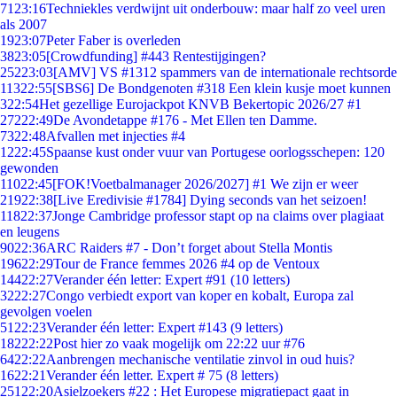
71
23:16
Techniekles verdwijnt uit onderbouw: maar half zo veel uren
als 2007
19
23:07
Peter Faber is overleden
38
23:05
[Crowdfunding] #443 Rentestijgingen?
252
23:03
[AMV] VS #1312 spammers van de internationale rechtsorde
113
22:55
[SBS6] De Bondgenoten #318 Een klein kusje moet kunnen
3
22:54
Het gezellige Eurojackpot KNVB Bekertopic 2026/27 #1
272
22:49
De Avondetappe #176 - Met Ellen ten Damme.
73
22:48
Afvallen met injecties #4
12
22:45
Spaanse kust onder vuur van Portugese oorlogsschepen: 120
gewonden
110
22:45
[FOK!Voetbalmanager 2026/2027] #1 We zijn er weer
219
22:38
[Live Eredivisie #1784] Dying seconds van het seizoen!
118
22:37
Jonge Cambridge professor stapt op na claims over plagiaat
en leugens
90
22:36
ARC Raiders #7 - Don’t forget about Stella Montis
196
22:29
Tour de France femmes 2026 #4 op de Ventoux
144
22:27
Verander één letter: Expert #91 (10 letters)
32
22:27
Congo verbiedt export van koper en kobalt, Europa zal
gevolgen voelen
51
22:23
Verander één letter: Expert #143 (9 letters)
182
22:22
Post hier zo vaak mogelijk om 22:22 uur #76
64
22:22
Aanbrengen mechanische ventilatie zinvol in oud huis?
16
22:21
Verander één letter. Expert # 75 (8 letters)
251
22:20
Asielzoekers #22 : Het Europese migratiepact gaat in