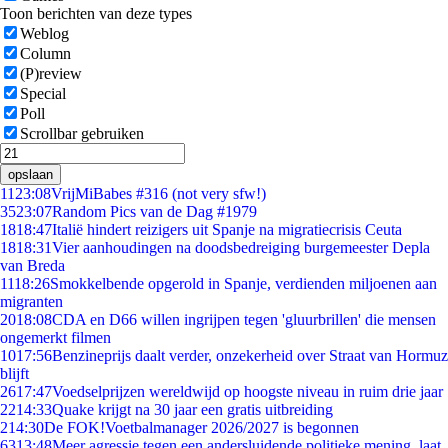
Toon berichten van deze types
Weblog
Column
(P)review
Special
Poll
Scrollbar gebruiken
opslaan
11
23:08
VrijMiBabes #316 (not very sfw!)
35
23:07
Random Pics van de Dag #1979
18
18:47
Italië hindert reizigers uit Spanje na migratiecrisis Ceuta
18
18:31
Vier aanhoudingen na doodsbedreiging burgemeester Depla
van Breda
11
18:26
Smokkelbende opgerold in Spanje, verdienden miljoenen aan
migranten
20
18:08
CDA en D66 willen ingrijpen tegen 'gluurbrillen' die mensen
ongemerkt filmen
10
17:56
Benzineprijs daalt verder, onzekerheid over Straat van Hormuz
blijft
26
17:47
Voedselprijzen wereldwijd op hoogste niveau in ruim drie jaar
22
14:33
Quake krijgt na 30 jaar een gratis uitbreiding
2
14:30
De FOK!Voetbalmanager 2026/2027 is begonnen
63
13:48
Meer agressie tegen een andersluidende politieke mening, laat