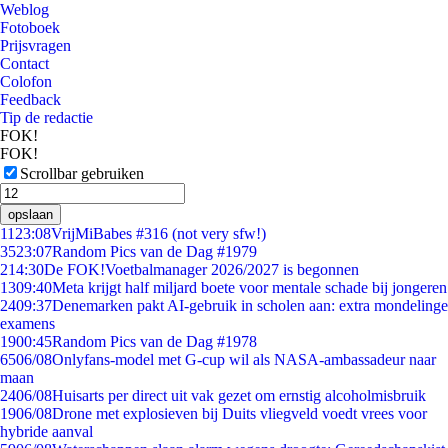
Weblog
Fotoboek
Prijsvragen
Contact
Colofon
Feedback
Tip de redactie
FOK!
FOK!
Scrollbar gebruiken
opslaan
11
23:08
VrijMiBabes #316 (not very sfw!)
35
23:07
Random Pics van de Dag #1979
2
14:30
De FOK!Voetbalmanager 2026/2027 is begonnen
13
09:40
Meta krijgt half miljard boete voor mentale schade bij jongeren
24
09:37
Denemarken pakt AI-gebruik in scholen aan: extra mondelinge
examens
19
00:45
Random Pics van de Dag #1978
65
06/08
Onlyfans-model met G-cup wil als NASA-ambassadeur naar
maan
24
06/08
Huisarts per direct uit vak gezet om ernstig alcoholmisbruik
19
06/08
Drone met explosieven bij Duits vliegveld voedt vrees voor
hybride aanval