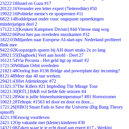
232
22:18
Israel en Gaza #17
201
22:16
Verander een letter expert (7lettereditie) #50
199
22:16
Politieke meme's en spotprenten #11
68
22:14
Roddelpraat onder vuur: ongepaste opmerkingen
minderjarigen deel 2
171
22:12
[Keuken Kampioen Divisie] #44 Vitesse mag weg
280
22:06
Post hier pas overleden muzikanten #32
18
22:03
Miljarden naar Europese AI-start-ups: Nederland profiteert
flink mee
94
22:02
Koopzegels sparen bij AH duurt straks 2x zo lang
289
21:55
[Dagboek] Veel aan hoofd - Deel 27
161
21:54
Via Pecunia - Het geld ligt op straat! #2
17
21:50
William Orbit overleden
218
21:48
Oorlog Iran #136 Bridge and powerplant day incoming?
81
21:48
Meer dan 40 uur werken.
294
21:43
Het Atletiektopic #72
113
21:37
The Killers #21 Imploding The Mirage Tour
182
21:30
[RTL] B&B vol liefde 6de seizoen #4
173
21:28
Wat is jullie binnenhuistemperatuur? #81 Horrorzomer
100
21:28
Teltopic #1563 tel door en door en door....
17
21:26
[HBO] Stuart Fails to Save the Universe (Big Bang Theory
spinoff)
42
21:19
Eeuwig voortleven
24
21:12
Op vakantie met (kleine) kinderen #30
143
21:08
Zaken waar je je echt dood aan ergert #17 - Werklui