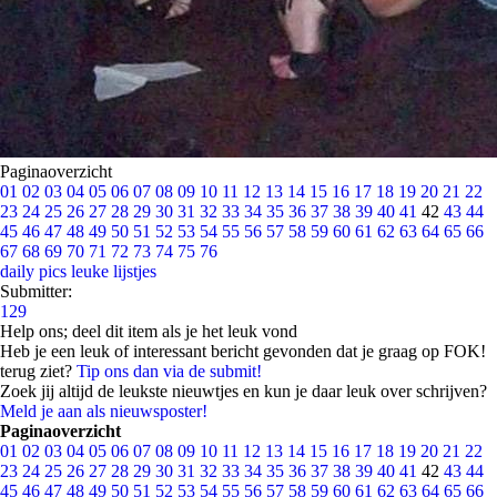
Paginaoverzicht
01
02
03
04
05
06
07
08
09
10
11
12
13
14
15
16
17
18
19
20
21
22
23
24
25
26
27
28
29
30
31
32
33
34
35
36
37
38
39
40
41
42
43
44
45
46
47
48
49
50
51
52
53
54
55
56
57
58
59
60
61
62
63
64
65
66
67
68
69
70
71
72
73
74
75
76
daily pics
leuke lijstjes
Submitter:
129
Help ons; deel dit item als je het leuk vond
Heb je een leuk of interessant bericht gevonden dat je graag op FOK!
terug ziet?
Tip ons dan via de submit!
Zoek jij altijd de leukste nieuwtjes en kun je daar leuk over schrijven?
Meld je aan als nieuwsposter!
Paginaoverzicht
01
02
03
04
05
06
07
08
09
10
11
12
13
14
15
16
17
18
19
20
21
22
23
24
25
26
27
28
29
30
31
32
33
34
35
36
37
38
39
40
41
42
43
44
45
46
47
48
49
50
51
52
53
54
55
56
57
58
59
60
61
62
63
64
65
66