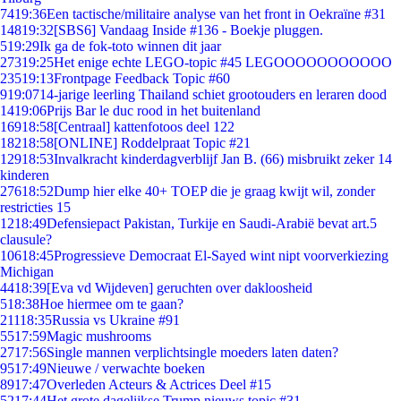
74
19:36
Een tactische/militaire analyse van het front in Oekraïne #31
148
19:32
[SBS6] Vandaag Inside #136 - Boekje pluggen.
5
19:29
Ik ga de fok-toto winnen dit jaar
273
19:25
Het enige echte LEGO-topic #45 LEGOOOOOOOOOOO
235
19:13
Frontpage Feedback Topic #60
9
19:07
14-jarige leerling Thailand schiet grootouders en leraren dood
14
19:06
Prijs Bar le duc rood in het buitenland
169
18:58
[Centraal] kattenfotoos deel 122
182
18:58
[ONLINE] Roddelpraat Topic #21
129
18:53
Invalkracht kinderdagverblijf Jan B. (66) misbruikt zeker 14
kinderen
276
18:52
Dump hier elke 40+ TOEP die je graag kwijt wil, zonder
restricties 15
12
18:49
Defensiepact Pakistan, Turkije en Saudi-Arabië bevat art.5
clausule?
106
18:45
Progressieve Democraat El-Sayed wint nipt voorverkiezing
Michigan
44
18:39
[Eva vd Wijdeven] geruchten over dakloosheid
5
18:38
Hoe hiermee om te gaan?
211
18:35
Russia vs Ukraine #91
55
17:59
Magic mushrooms
27
17:56
Single mannen verplichtsingle moeders laten daten?
95
17:49
Nieuwe / verwachte boeken
89
17:47
Overleden Acteurs & Actrices Deel #15
52
17:44
Het grote dagelijkse Trump nieuws topic #31