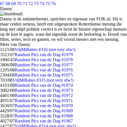
67
68
69
70
71
72
73
74
75
76
Danny
Danny is de initiatiefnemer, oprichter en eigenaar van FOK.nl. Hij is
maar zelden serieus, heeft een uitgesproken Rotterdamse mening die
lang niet altijd politiek correct is en bezit de bizarre eigenschap mensen
op de kast te jagen, waar dat eigenlijk nooit de bedoeling is. Houdt van
films, series, tech en gamen, en wil vooral nieuws met een mening.
Meer van Danny
11
23:08
VrijMiBabes #316 (not very sfw!)
35
23:07
Random Pics van de Dag #1979
19
00:45
Random Pics van de Dag #1978
38
06/08
Random Pics van de Dag #1977
12
05/08
Random Pics van de Dag #1976
23
04/08
Random Pics van de Dag #1975
7
03/08
VrijMiBabes #315 (not very sfw!)
41
03/08
Random Pics van de Dag #1974
30
02/08
Random Pics van de Dag #1973
44
01/08
Random Pics van de Dag #1972
49
31/07
Random Pics van de Dag #1971
36
30/07
Random Pics van de Dag #1970
44
29/07
Random Pics van de Dag #1969
32
28/07
Random Pics van de Dag #1968
40
27/07
Random Pics van de Dag #1967
14
27/07
VrijMiBabes #314 (not very sfw!)