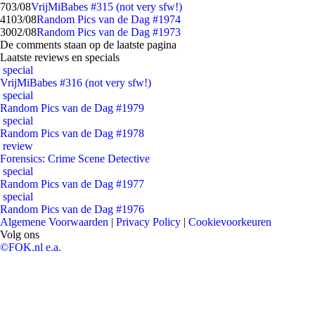
7
03/08
VrijMiBabes #315 (not very sfw!)
41
03/08
Random Pics van de Dag #1974
30
02/08
Random Pics van de Dag #1973
De comments staan op de laatste pagina
Laatste reviews en specials
special
VrijMiBabes #316 (not very sfw!)
special
Random Pics van de Dag #1979
special
Random Pics van de Dag #1978
review
Forensics: Crime Scene Detective
special
Random Pics van de Dag #1977
special
Random Pics van de Dag #1976
Algemene Voorwaarden
|
Privacy Policy
|
Cookievoorkeuren
Volg ons
©FOK.nl e.a.