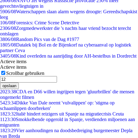
26
06/08
NAVO zet wegens Russische provocatie 250% meer
gevechtsvliegtuigen in
59
06/08
Waterschappen slaan alarm wegens droogte: Gereedschapskist
leeg
1
06/08
Forensics: Crime Scene Detective
23
06/08
Zorgmedewerkster die 's nachts haar vriend bezocht terecht
ontslagen
38
06/08
Random Pics van de Dag #1977
18
05/08
Datalek bij Bol en de Bijenkorf na cyberaanval op logistiek
partner Ceva
34
05/08
Kind overleden na aanrijding door AH-bestelbus in Dordrecht
Actieve items
Actieve items
Scrollbar gebruiken
opslaan
20
23:38
CDA en D66 willen ingrijpen tegen 'gluurbrillen' die mensen
ongemerkt filmen
54
23:34
Dikke Van Dale neemt 'vulvalippen' op: 'stigma op
schaamlippen doorbreken'
18
23:32
Italië hindert reizigers uit Spanje na migratiecrisis Ceuta
11
23:30
Smokkelbende opgerold in Spanje, verdienden miljoenen aan
migranten
18
23:29
Vier aanhoudingen na doodsbedreiging burgemeester Depla
van Breda