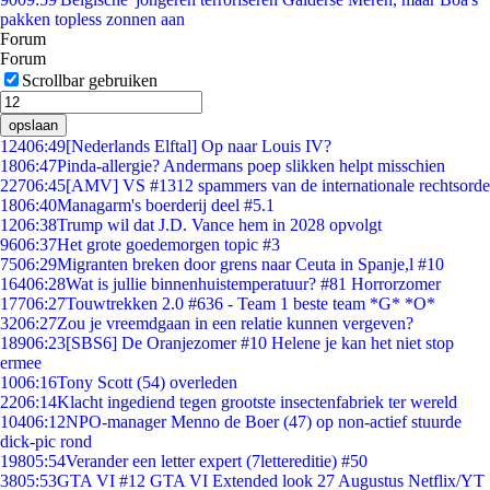
pakken topless zonnen aan
Forum
Forum
Scrollbar gebruiken
opslaan
124
06:49
[Nederlands Elftal] Op naar Louis IV?
18
06:47
Pinda-allergie? Andermans poep slikken helpt misschien
227
06:45
[AMV] VS #1312 spammers van de internationale rechtsorde
18
06:40
Managarm's boerderij deel #5.1
12
06:38
Trump wil dat J.D. Vance hem in 2028 opvolgt
96
06:37
Het grote goedemorgen topic #3
75
06:29
Migranten breken door grens naar Ceuta in Spanje,l #10
164
06:28
Wat is jullie binnenhuistemperatuur? #81 Horrorzomer
177
06:27
Touwtrekken 2.0 #636 - Team 1 beste team *G* *O*
32
06:27
Zou je vreemdgaan in een relatie kunnen vergeven?
189
06:23
[SBS6] De Oranjezomer #10 Helene je kan het niet stop
ermee
10
06:16
Tony Scott (54) overleden
22
06:14
Klacht ingediend tegen grootste insectenfabriek ter wereld
104
06:12
NPO-manager Menno de Boer (47) op non-actief stuurde
dick-pic rond
198
05:54
Verander een letter expert (7lettereditie) #50
38
05:53
GTA VI #12 GTA VI Extended look 27 Augustus Netflix/YT