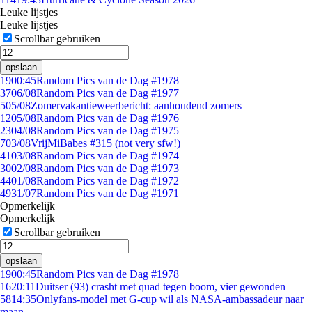
Leuke lijstjes
Leuke lijstjes
Scrollbar gebruiken
opslaan
19
00:45
Random Pics van de Dag #1978
37
06/08
Random Pics van de Dag #1977
5
05/08
Zomervakantieweerbericht: aanhoudend zomers
12
05/08
Random Pics van de Dag #1976
23
04/08
Random Pics van de Dag #1975
7
03/08
VrijMiBabes #315 (not very sfw!)
41
03/08
Random Pics van de Dag #1974
30
02/08
Random Pics van de Dag #1973
44
01/08
Random Pics van de Dag #1972
49
31/07
Random Pics van de Dag #1971
Opmerkelijk
Opmerkelijk
Scrollbar gebruiken
opslaan
19
00:45
Random Pics van de Dag #1978
16
20:11
Duitser (93) crasht met quad tegen boom, vier gewonden
58
14:35
Onlyfans-model met G-cup wil als NASA-ambassadeur naar
maan