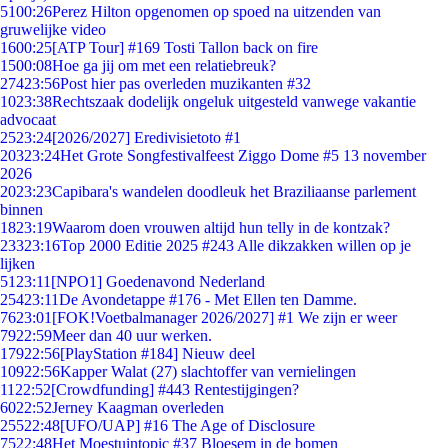
51
00:26
Perez Hilton opgenomen op spoed na uitzenden van
gruwelijke video
16
00:25
[ATP Tour] #169 Tosti Tallon back on fire
15
00:08
Hoe ga jij om met een relatiebreuk?
274
23:56
Post hier pas overleden muzikanten #32
10
23:38
Rechtszaak dodelijk ongeluk uitgesteld vanwege vakantie
advocaat
25
23:24
[2026/2027] Eredivisietoto #1
203
23:24
Het Grote Songfestivalfeest Ziggo Dome #5 13 november
2026
20
23:23
Capibara's wandelen doodleuk het Braziliaanse parlement
binnen
18
23:19
Waarom doen vrouwen altijd hun telly in de kontzak?
233
23:16
Top 2000 Editie 2025 #243 Alle dikzakken willen op je
lijken
51
23:11
[NPO1] Goedenavond Nederland
254
23:11
De Avondetappe #176 - Met Ellen ten Damme.
76
23:01
[FOK!Voetbalmanager 2026/2027] #1 We zijn er weer
79
22:59
Meer dan 40 uur werken.
179
22:56
[PlayStation #184] Nieuw deel
109
22:56
Kapper Walat (27) slachtoffer van vernielingen
11
22:52
[Crowdfunding] #443 Rentestijgingen?
60
22:52
Jerney Kaagman overleden
255
22:48
[UFO/UAP] #16 The Age of Disclosure
75
22:48
Het Moestuintopic #37 Bloesem in de bomen