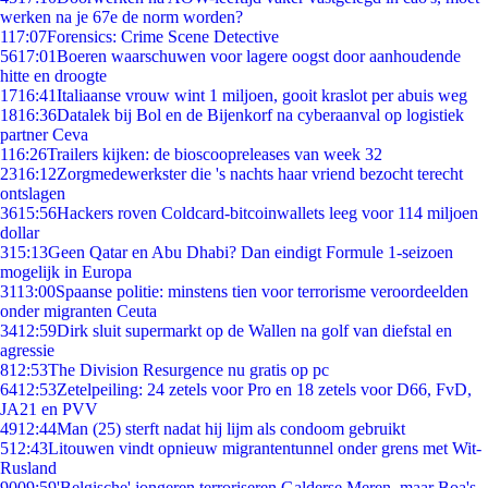
werken na je 67e de norm worden?
1
17:07
Forensics: Crime Scene Detective
56
17:01
Boeren waarschuwen voor lagere oogst door aanhoudende
hitte en droogte
17
16:41
Italiaanse vrouw wint 1 miljoen, gooit kraslot per abuis weg
18
16:36
Datalek bij Bol en de Bijenkorf na cyberaanval op logistiek
partner Ceva
1
16:26
Trailers kijken: de bioscoopreleases van week 32
23
16:12
Zorgmedewerkster die 's nachts haar vriend bezocht terecht
ontslagen
36
15:56
Hackers roven Coldcard-bitcoinwallets leeg voor 114 miljoen
dollar
3
15:13
Geen Qatar en Abu Dhabi? Dan eindigt Formule 1-seizoen
mogelijk in Europa
31
13:00
Spaanse politie: minstens tien voor terrorisme veroordeelden
onder migranten Ceuta
34
12:59
Dirk sluit supermarkt op de Wallen na golf van diefstal en
agressie
8
12:53
The Division Resurgence nu gratis op pc
64
12:53
Zetelpeiling: 24 zetels voor Pro en 18 zetels voor D66, FvD,
JA21 en PVV
49
12:44
Man (25) sterft nadat hij lijm als condoom gebruikt
5
12:43
Litouwen vindt opnieuw migrantentunnel onder grens met Wit-
Rusland
90
09:59
'Belgische' jongeren terroriseren Galderse Meren, maar Boa's