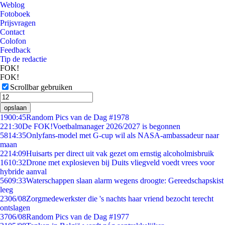
Weblog
Fotoboek
Prijsvragen
Contact
Colofon
Feedback
Tip de redactie
FOK!
FOK!
Scrollbar gebruiken
opslaan
19
00:45
Random Pics van de Dag #1978
2
21:30
De FOK!Voetbalmanager 2026/2027 is begonnen
58
14:35
Onlyfans-model met G-cup wil als NASA-ambassadeur naar
maan
22
14:09
Huisarts per direct uit vak gezet om ernstig alcoholmisbruik
16
10:32
Drone met explosieven bij Duits vliegveld voedt vrees voor
hybride aanval
56
09:33
Waterschappen slaan alarm wegens droogte: Gereedschapskist
leeg
23
06/08
Zorgmedewerkster die 's nachts haar vriend bezocht terecht
ontslagen
37
06/08
Random Pics van de Dag #1977