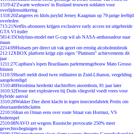
15
19:42
'Zwarte weduwes' in Rusland trouwen soldaten voor
overlijdensuitkering
13
18:20
Zangeres en Idols-jurylid Jerney Kaagman op 79-jarige leeftijd
overleden
7
15:21
Netflix-abonnees krijgen exclusieve early access tot uitgebreide
GTA VI trailer
58
14:35
Onlyfans-model met G-cup wil als NASA-ambassadeur naar
maan
22
14:09
Huisarts per direct uit vak gezet om ernstig alcoholmisbruik
2
12:12
XBOX platform krijgt zijn eigen "Platinum" achievements dit
jaar
12
11:27
Capibara's lopen Braziliaans parlementsgebouw Mato Grosso
binnen
51
10:59
Israël meldt dood twee militairen in Zuid-Libanon, vergelding
aangekondigd
15
10:48
Hiroshima herdenkt slachtoffers atoombom, 81 jaar later
16
10:32
Drone met explosieven bij Duits vliegveld voedt vrees voor
hybride aanval
33
10:28
Wakker Dier dient klacht in tegen insectenfabriek Protix om
duurzaamheidsclaims
22
10:16
Iran en Oman eens over route Straat van Hormuz, VS
buitenspel
25
10:08
NAVO zet wegens Russische provocatie 250% meer
gevechtsvliegtuigen in
56
09:33
Waterschappen slaan alarm wegens droogte: Gereedschapskist