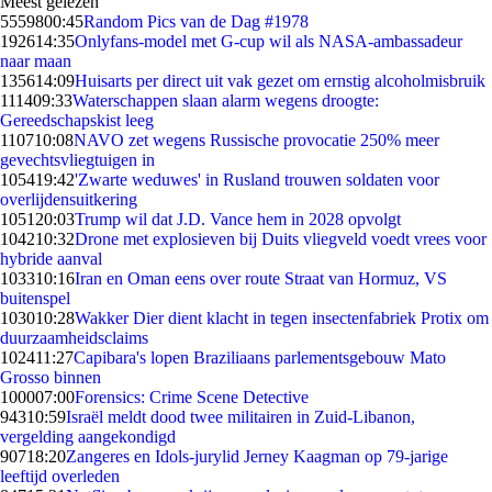
Meest gelezen
55598
00:45
Random Pics van de Dag #1978
1926
14:35
Onlyfans-model met G-cup wil als NASA-ambassadeur
naar maan
1356
14:09
Huisarts per direct uit vak gezet om ernstig alcoholmisbruik
1114
09:33
Waterschappen slaan alarm wegens droogte:
Gereedschapskist leeg
1107
10:08
NAVO zet wegens Russische provocatie 250% meer
gevechtsvliegtuigen in
1054
19:42
'Zwarte weduwes' in Rusland trouwen soldaten voor
overlijdensuitkering
1051
20:03
Trump wil dat J.D. Vance hem in 2028 opvolgt
1042
10:32
Drone met explosieven bij Duits vliegveld voedt vrees voor
hybride aanval
1033
10:16
Iran en Oman eens over route Straat van Hormuz, VS
buitenspel
1030
10:28
Wakker Dier dient klacht in tegen insectenfabriek Protix om
duurzaamheidsclaims
1024
11:27
Capibara's lopen Braziliaans parlementsgebouw Mato
Grosso binnen
1000
07:00
Forensics: Crime Scene Detective
943
10:59
Israël meldt dood twee militairen in Zuid-Libanon,
vergelding aangekondigd
907
18:20
Zangeres en Idols-jurylid Jerney Kaagman op 79-jarige
leeftijd overleden