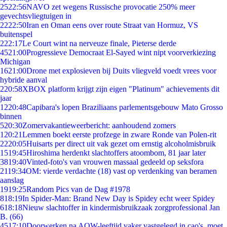
25
22:56
NAVO zet wegens Russische provocatie 250% meer
gevechtsvliegtuigen in
22
22:50
Iran en Oman eens over route Straat van Hormuz, VS
buitenspel
2
22:17
Le Court wint na nerveuze finale, Pieterse derde
45
21:00
Progressieve Democraat El-Sayed wint nipt voorverkiezing
Michigan
16
21:00
Drone met explosieven bij Duits vliegveld voedt vrees voor
hybride aanval
2
20:58
XBOX platform krijgt zijn eigen "Platinum" achievements dit
jaar
12
20:48
Capibara's lopen Braziliaans parlementsgebouw Mato Grosso
binnen
5
20:30
Zomervakantieweerbericht: aanhoudend zomers
1
20:21
Lemmen boekt eerste profzege in zware Ronde van Polen-rit
22
20:05
Huisarts per direct uit vak gezet om ernstig alcoholmisbruik
15
19:45
Hiroshima herdenkt slachtoffers atoombom, 81 jaar later
38
19:40
Vinted-foto's van vrouwen massaal gedeeld op seksfora
21
19:34
OM: vierde verdachte (18) vast op verdenking van beramen
aanslag
19
19:25
Random Pics van de Dag #1978
8
18:19
In Spider-Man: Brand New Day is Spidey echt weer Spidey
6
18:18
Nieuw slachtoffer in kindermisbruikzaak zorgprofessional Jan
B. (66)
45
17:10
Doorwerken na AOW-leeftijd vaker vastgelegd in cao's, moet