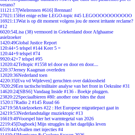
verano?
111
21:17
[Wielrennen #616] Brennan!
270
21:15
Het enige echte LEGO-topic #45 LEGOOOOOOOOOOO
169
21:13
Wat is op dit moment volgens jou de meest irritante reclame?
#12
60
20:54
Lisa (38) vermoord in Griekenland door Afghaanse
asielzoeker
14
20:49
Global Justice Report
1
20:44
+5 telspel #144 Keer 5 =
1
20:44
+9 telspel #74
99
20:42
+7 telspel #95
120
20:42
Teltopic #1558 tel door en door en door....
2
20:37
Jerney Kaagman overleden
120
20:36
Nederland toen
42
20:35
[Eva vd Wijdeven] geruchten over dakloosheid
70
20:29
Een tactische/militaire analyse van het front in Oekraïne #31
146
20:24
[SBS6] Vandaag Inside #136 - Boekje pluggen.
238
20:22
Speciaalbieren #80: another one bites the dust
15
20:17
Radio 2 #145 Ruud 66
247
19:58
Asielzoekers #22 : Het Europese migratiepact gaat in
242
19:53
Nederlandstalige muziektopic #13
166
19:49
Voorspel hier het warmtegetal van 2026
22
19:45
[Dagboek] Mijn struggles in het dagelijks leven
65
19:44
Afvallen met injecties #4
114
19:43
Hurricane & Cyclone Season 2026