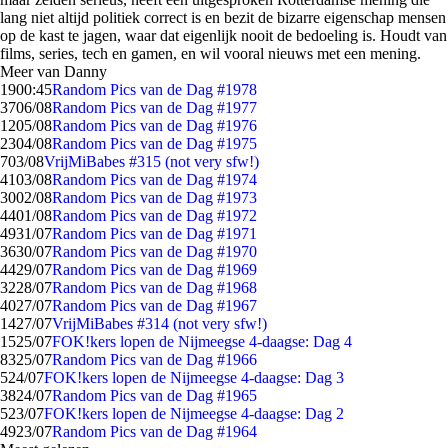
lang niet altijd politiek correct is en bezit de bizarre eigenschap mensen
op de kast te jagen, waar dat eigenlijk nooit de bedoeling is. Houdt van
films, series, tech en gamen, en wil vooral nieuws met een mening.
Meer van Danny
19
00:45
Random Pics van de Dag #1978
37
06/08
Random Pics van de Dag #1977
12
05/08
Random Pics van de Dag #1976
23
04/08
Random Pics van de Dag #1975
7
03/08
VrijMiBabes #315 (not very sfw!)
41
03/08
Random Pics van de Dag #1974
30
02/08
Random Pics van de Dag #1973
44
01/08
Random Pics van de Dag #1972
49
31/07
Random Pics van de Dag #1971
36
30/07
Random Pics van de Dag #1970
44
29/07
Random Pics van de Dag #1969
32
28/07
Random Pics van de Dag #1968
40
27/07
Random Pics van de Dag #1967
14
27/07
VrijMiBabes #314 (not very sfw!)
15
25/07
FOK!kers lopen de Nijmeegse 4-daagse: Dag 4
83
25/07
Random Pics van de Dag #1966
5
24/07
FOK!kers lopen de Nijmeegse 4-daagse: Dag 3
38
24/07
Random Pics van de Dag #1965
5
23/07
FOK!kers lopen de Nijmeegse 4-daagse: Dag 2
49
23/07
Random Pics van de Dag #1964