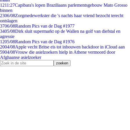
12
11:27
Capibara's lopen Braziliaans parlementsgebouw Mato Grosso
binnen
23
06/08
Zorgmedewerkster die 's nachts haar vriend bezocht terecht
ontslagen
37
06/08
Random Pics van de Dag #1977
34
05/08
Dirk sluit supermarkt op de Wallen na golf van diefstal en
agressie
12
05/08
Random Pics van de Dag #1976
20
04/08
Apple vecht Britse eis tot inbouwen backdoor in iCloud aan
59
04/08
Vrouw die asielzoekers hielp in Athene vermoord door
Afghaanse asielzoeker