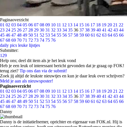
Paginaoverzicht
01
02
03
04
05
06
07
08
09
10
11
12
13
14
15
16
17
18
19
20
21
22
23
24
25
26
27
28
29
30
31
32
33
34
35
36
37
38
39
40
41
42
43
44
45
46
47
48
49
50
51
52
53
54
55
56
57
58
59
60
61
62
63
64
65
66
67
68
69
70
71
72
73
74
75
76
daily pics
leuke lijstjes
Submitter:
129
Help ons; deel dit item als je het leuk vond
Heb je een leuk of interessant bericht gevonden dat je graag op FOK!
terug ziet?
Tip ons dan via de submit!
Zoek jij altijd de leukste nieuwtjes en kun je daar leuk over schrijven?
Meld je aan als nieuwsposter!
Paginaoverzicht
01
02
03
04
05
06
07
08
09
10
11
12
13
14
15
16
17
18
19
20
21
22
23
24
25
26
27
28
29
30
31
32
33
34
35
36
37
38
39
40
41
42
43
44
45
46
47
48
49
50
51
52
53
54
55
56
57
58
59
60
61
62
63
64
65
66
67
68
69
70
71
72
73
74
75
76
Danny
Danny is de initiatiefnemer, oprichter en eigenaar van FOK.nl. Hij is
maar zelden serieus, heeft een uitgesproken Rotterdamse mening die