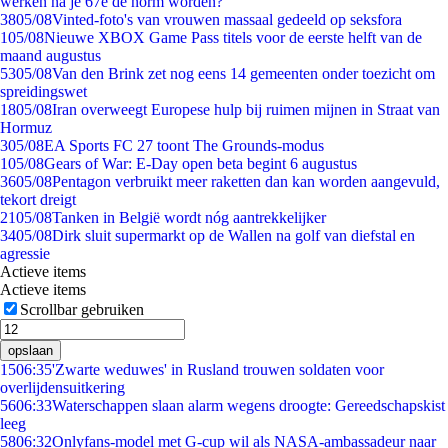
werken na je 67e de norm worden?
38
05/08
Vinted-foto's van vrouwen massaal gedeeld op seksfora
1
05/08
Nieuwe XBOX Game Pass titels voor de eerste helft van de
maand augustus
53
05/08
Van den Brink zet nog eens 14 gemeenten onder toezicht om
spreidingswet
18
05/08
Iran overweegt Europese hulp bij ruimen mijnen in Straat van
Hormuz
3
05/08
EA Sports FC 27 toont The Grounds-modus
1
05/08
Gears of War: E-Day open beta begint 6 augustus
36
05/08
Pentagon verbruikt meer raketten dan kan worden aangevuld,
tekort dreigt
21
05/08
Tanken in België wordt nóg aantrekkelijker
34
05/08
Dirk sluit supermarkt op de Wallen na golf van diefstal en
agressie
Actieve items
Actieve items
Scrollbar gebruiken
opslaan
15
06:35
'Zwarte weduwes' in Rusland trouwen soldaten voor
overlijdensuitkering
56
06:33
Waterschappen slaan alarm wegens droogte: Gereedschapskist
leeg
58
06:32
Onlyfans-model met G-cup wil als NASA-ambassadeur naar