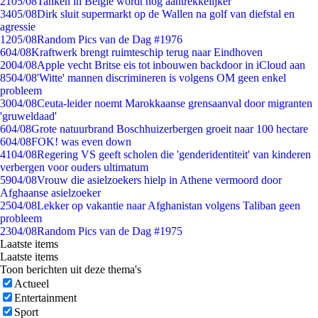
21
05/08
Tanken in België wordt nóg aantrekkelijker
34
05/08
Dirk sluit supermarkt op de Wallen na golf van diefstal en
agressie
12
05/08
Random Pics van de Dag #1976
6
04/08
Kraftwerk brengt ruimteschip terug naar Eindhoven
20
04/08
Apple vecht Britse eis tot inbouwen backdoor in iCloud aan
85
04/08
'Witte' mannen discrimineren is volgens OM geen enkel
probleem
30
04/08
Ceuta-leider noemt Marokkaanse grensaanval door migranten
'gruweldaad'
6
04/08
Grote natuurbrand Boschhuizerbergen groeit naar 100 hectare
6
04/08
FOK! was even down
41
04/08
Regering VS geeft scholen die 'genderidentiteit' van kinderen
verbergen voor ouders ultimatum
59
04/08
Vrouw die asielzoekers hielp in Athene vermoord door
Afghaanse asielzoeker
25
04/08
Lekker op vakantie naar Afghanistan volgens Taliban geen
probleem
23
04/08
Random Pics van de Dag #1975
Laatste items
Laatste items
Toon berichten uit deze thema's
Actueel
Entertainment
Sport