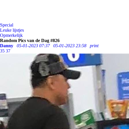
Special
Leuke lijstjes
Opmerkelijk
Random Pics van de Dag #826
Danny
05-01-2023 07:37
05-01-2023 23:58
print
35
37