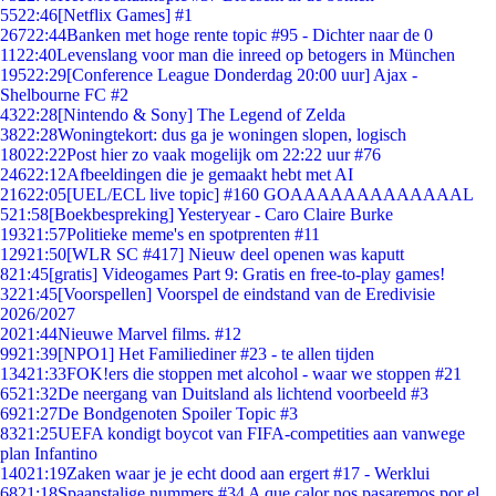
55
22:46
[Netflix Games] #1
267
22:44
Banken met hoge rente topic #95 - Dichter naar de 0
11
22:40
Levenslang voor man die inreed op betogers in München
195
22:29
[Conference League Donderdag 20:00 uur] Ajax -
Shelbourne FC #2
43
22:28
[Nintendo & Sony] The Legend of Zelda
38
22:28
Woningtekort: dus ga je woningen slopen, logisch
180
22:22
Post hier zo vaak mogelijk om 22:22 uur #76
246
22:12
Afbeeldingen die je gemaakt hebt met AI
216
22:05
[UEL/ECL live topic] #160 GOAAAAAAAAAAAAAL
5
21:58
[Boekbespreking] Yesteryear - Caro Claire Burke
193
21:57
Politieke meme's en spotprenten #11
129
21:50
[WLR SC #417] Nieuw deel openen was kaputt
8
21:45
[gratis] Videogames Part 9: Gratis en free-to-play games!
32
21:45
[Voorspellen] Voorspel de eindstand van de Eredivisie
2026/2027
20
21:44
Nieuwe Marvel films. #12
99
21:39
[NPO1] Het Familiediner #23 - te allen tijden
134
21:33
FOK!ers die stoppen met alcohol - waar we stoppen #21
65
21:32
De neergang van Duitsland als lichtend voorbeeld #3
69
21:27
De Bondgenoten Spoiler Topic #3
83
21:25
UEFA kondigt boycot van FIFA-competities aan vanwege
plan Infantino
140
21:19
Zaken waar je je echt dood aan ergert #17 - Werklui
68
21:18
Spaanstalige nummers #34 A que calor nos pasaremos por el