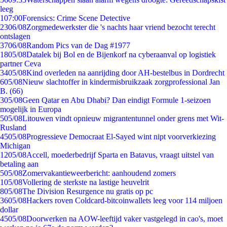
leeg
1
07:00
Forensics: Crime Scene Detective
23
06/08
Zorgmedewerkster die 's nachts haar vriend bezocht terecht
ontslagen
37
06/08
Random Pics van de Dag #1977
18
05/08
Datalek bij Bol en de Bijenkorf na cyberaanval op logistiek
partner Ceva
34
05/08
Kind overleden na aanrijding door AH-bestelbus in Dordrecht
6
05/08
Nieuw slachtoffer in kindermisbruikzaak zorgprofessional Jan
B. (66)
3
05/08
Geen Qatar en Abu Dhabi? Dan eindigt Formule 1-seizoen
mogelijk in Europa
5
05/08
Litouwen vindt opnieuw migrantentunnel onder grens met Wit-
Rusland
45
05/08
Progressieve Democraat El-Sayed wint nipt voorverkiezing
Michigan
12
05/08
Accell, moederbedrijf Sparta en Batavus, vraagt uitstel van
betaling aan
5
05/08
Zomervakantieweerbericht: aanhoudend zomers
1
05/08
Vollering de sterkste na lastige heuvelrit
8
05/08
The Division Resurgence nu gratis op pc
36
05/08
Hackers roven Coldcard-bitcoinwallets leeg voor 114 miljoen
dollar
45
05/08
Doorwerken na AOW-leeftijd vaker vastgelegd in cao's, moet