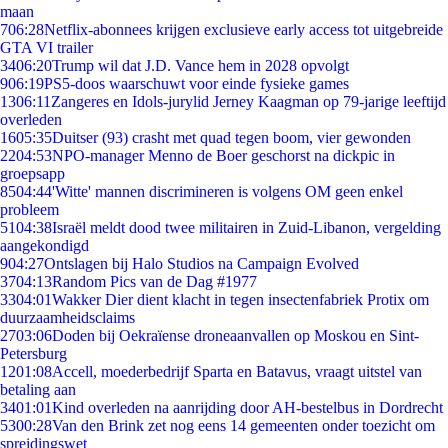
maan
7
06:28
Netflix-abonnees krijgen exclusieve early access tot uitgebreide
GTA VI trailer
34
06:20
Trump wil dat J.D. Vance hem in 2028 opvolgt
9
06:19
PS5-doos waarschuwt voor einde fysieke games
13
06:11
Zangeres en Idols-jurylid Jerney Kaagman op 79-jarige leeftijd
overleden
16
05:35
Duitser (93) crasht met quad tegen boom, vier gewonden
22
04:53
NPO-manager Menno de Boer geschorst na dickpic in
groepsapp
85
04:44
'Witte' mannen discrimineren is volgens OM geen enkel
probleem
51
04:38
Israël meldt dood twee militairen in Zuid-Libanon, vergelding
aangekondigd
9
04:27
Ontslagen bij Halo Studios na Campaign Evolved
37
04:13
Random Pics van de Dag #1977
33
04:01
Wakker Dier dient klacht in tegen insectenfabriek Protix om
duurzaamheidsclaims
27
03:06
Doden bij Oekraïense droneaanvallen op Moskou en Sint-
Petersburg
12
01:08
Accell, moederbedrijf Sparta en Batavus, vraagt uitstel van
betaling aan
34
01:01
Kind overleden na aanrijding door AH-bestelbus in Dordrecht
53
00:28
Van den Brink zet nog eens 14 gemeenten onder toezicht om
spreidingswet