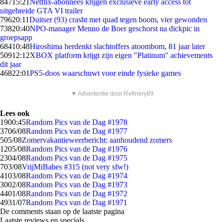
847
15:21
Netflix-abonnees krijgen exclusieve early access tot
uitgebreide GTA VI trailer
796
20:11
Duitser (93) crasht met quad tegen boom, vier gewonden
738
20:40
NPO-manager Menno de Boer geschorst na dickpic in
groepsapp
684
10:48
Hiroshima herdenkt slachtoffers atoombom, 81 jaar later
509
12:12
XBOX platform krijgt zijn eigen "Platinum" achievements
dit jaar
468
22:01
PS5-doos waarschuwt voor einde fysieke games
▼ Advertentie door Refinery89
Lees ook
19
00:45
Random Pics van de Dag #1978
37
06/08
Random Pics van de Dag #1977
5
05/08
Zomervakantieweerbericht: aanhoudend zomers
12
05/08
Random Pics van de Dag #1976
23
04/08
Random Pics van de Dag #1975
7
03/08
VrijMiBabes #315 (not very sfw!)
41
03/08
Random Pics van de Dag #1974
30
02/08
Random Pics van de Dag #1973
44
01/08
Random Pics van de Dag #1972
49
31/07
Random Pics van de Dag #1971
De comments staan op de laatste pagina
Laatste reviews en specials