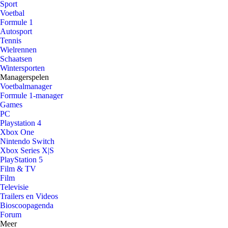
Sport
Voetbal
Formule 1
Autosport
Tennis
Wielrennen
Schaatsen
Wintersporten
Managerspelen
Voetbalmanager
Formule 1-manager
Games
PC
Playstation 4
Xbox One
Nintendo Switch
Xbox Series X|S
PlayStation 5
Film & TV
Film
Televisie
Trailers en Videos
Bioscoopagenda
Forum
Meer