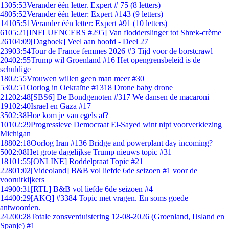
13
05:53
Verander één letter. Expert # 75 (8 letters)
48
05:52
Verander één letter: Expert #143 (9 letters)
141
05:51
Verander één letter: Expert #91 (10 letters)
61
05:21
[INFLUENCERS #295] Van flodderslinger tot Shrek-crème
261
04:09
[Dagboek] Veel aan hoofd - Deel 27
239
03:54
Tour de France femmes 2026 #3 Tijd voor de borstcrawl
204
02:55
Trump wil Groenland #16 Het opengrensbeleid is de
schuldige
18
02:55
Vrouwen willen geen man meer #30
53
02:51
Oorlog in Oekraïne #1318 Drone baby drone
212
02:48
[SBS6] De Bondgenoten #317 We dansen de macaroni
191
02:40
Israel en Gaza #17
35
02:38
Hoe kom je van egels af?
101
02:29
Progressieve Democraat El-Sayed wint nipt voorverkiezing
Michigan
188
02:18
Oorlog Iran #136 Bridge and powerplant day incoming?
50
02:08
Het grote dagelijkse Trump nieuws topic #31
181
01:55
[ONLINE] Roddelpraat Topic #21
228
01:02
[Videoland] B&B vol liefde 6de seizoen #1 voor de
vooruitkijkers
149
00:31
[RTL] B&B vol liefde 6de seizoen #4
144
00:29
[AKQ] #3384 Topic met vragen. En soms goede
antwoorden.
242
00:28
Totale zonsverduistering 12-08-2026 (Groenland, IJsland en
Spanje) #1