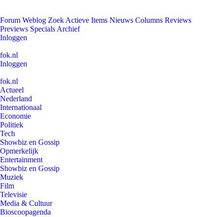
Forum
Weblog
Zoek
Actieve Items
Nieuws
Columns
Reviews
Previews
Specials
Archief
Inloggen
fok.nl
Inloggen
fok.nl
Actueel
Nederland
Internationaal
Economie
Politiek
Tech
Showbiz en Gossip
Opmerkelijk
Entertainment
Showbiz en Gossip
Muziek
Film
Televisie
Media & Cultuur
Bioscoopagenda