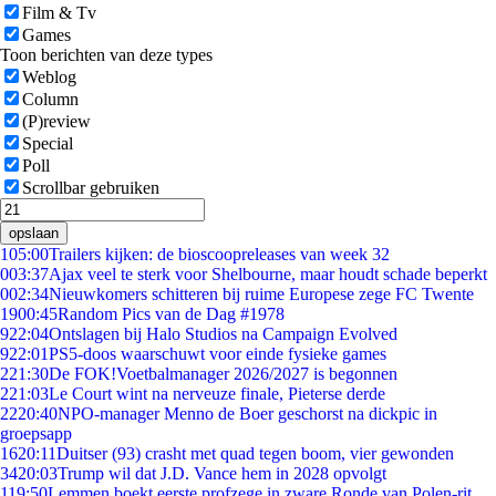
Film & Tv
Games
Toon berichten van deze types
Weblog
Column
(P)review
Special
Poll
Scrollbar gebruiken
opslaan
1
05:00
Trailers kijken: de bioscoopreleases van week 32
0
03:37
Ajax veel te sterk voor Shelbourne, maar houdt schade beperkt
0
02:34
Nieuwkomers schitteren bij ruime Europese zege FC Twente
19
00:45
Random Pics van de Dag #1978
9
22:04
Ontslagen bij Halo Studios na Campaign Evolved
9
22:01
PS5-doos waarschuwt voor einde fysieke games
2
21:30
De FOK!Voetbalmanager 2026/2027 is begonnen
2
21:03
Le Court wint na nerveuze finale, Pieterse derde
22
20:40
NPO-manager Menno de Boer geschorst na dickpic in
groepsapp
16
20:11
Duitser (93) crasht met quad tegen boom, vier gewonden
34
20:03
Trump wil dat J.D. Vance hem in 2028 opvolgt
1
19:50
Lemmen boekt eerste profzege in zware Ronde van Polen-rit