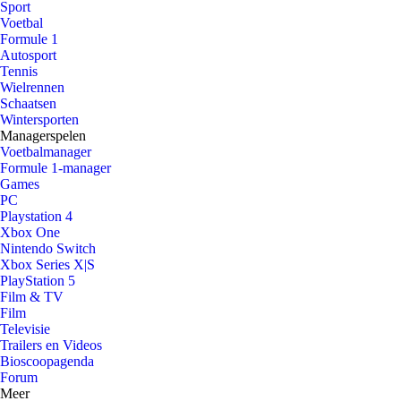
Sport
Voetbal
Formule 1
Autosport
Tennis
Wielrennen
Schaatsen
Wintersporten
Managerspelen
Voetbalmanager
Formule 1-manager
Games
PC
Playstation 4
Xbox One
Nintendo Switch
Xbox Series X|S
PlayStation 5
Film & TV
Film
Televisie
Trailers en Videos
Bioscoopagenda
Forum
Meer