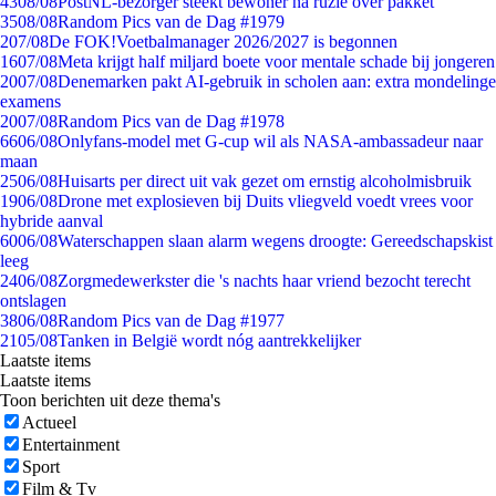
43
08/08
PostNL-bezorger steekt bewoner na ruzie over pakket
35
08/08
Random Pics van de Dag #1979
2
07/08
De FOK!Voetbalmanager 2026/2027 is begonnen
16
07/08
Meta krijgt half miljard boete voor mentale schade bij jongeren
20
07/08
Denemarken pakt AI-gebruik in scholen aan: extra mondelinge
examens
20
07/08
Random Pics van de Dag #1978
66
06/08
Onlyfans-model met G-cup wil als NASA-ambassadeur naar
maan
25
06/08
Huisarts per direct uit vak gezet om ernstig alcoholmisbruik
19
06/08
Drone met explosieven bij Duits vliegveld voedt vrees voor
hybride aanval
60
06/08
Waterschappen slaan alarm wegens droogte: Gereedschapskist
leeg
24
06/08
Zorgmedewerkster die 's nachts haar vriend bezocht terecht
ontslagen
38
06/08
Random Pics van de Dag #1977
21
05/08
Tanken in België wordt nóg aantrekkelijker
Laatste items
Laatste items
Toon berichten uit deze thema's
Actueel
Entertainment
Sport
Film & Tv