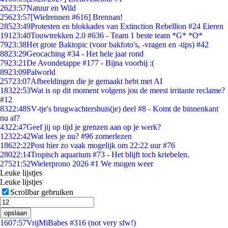
26
23:57
Natuur en Wild
256
23:57
[Wielrennen #616] Brennan!
285
23:49
Protesten en blokkades van Extinction Rebellion #24 Eieren
191
23:40
Touwtrekken 2.0 #636 - Team 1 beste team *G* *O*
79
23:38
Het grote Baktopic (voor bakfoto's, -vragen en -tips) #42
88
23:29
Geocaching #34 - Het hele jaar rond
79
23:21
De Avondetappe #177 - Bijna voorbij :(
89
23:09
Palworld
257
23:07
Afbeeldingen die je gemaakt hebt met AI
183
22:53
Wat is op dit moment volgens jou de meest irritante reclame?
#12
83
22:48
SV-tje's brugwachtershuis(je) deel #8 - Komt de binnenkant
nu af?
43
22:47
Geef jij op tijd je grenzen aan op je werk?
123
22:42
Wat lees je nu? #96 zomerlezen
186
22:22
Post hier zo vaak mogelijk om 22:22 uur #76
280
22:14
Tropisch aquarium #73 - Het blijft toch kriebelen.
275
21:52
Wielerprono 2026 #1 We mogen weer
Leuke lijstjes
Leuke lijstjes
Scrollbar gebruiken
opslaan
16
07:57
VrijMiBabes #316 (not very sfw!)