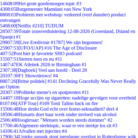
146
08:09
Het grote goedemorgen topic #3
43
08:05
Burgemeester Mamdani van New York
88
08:03
Probleem met webshop: verkeerd (veel duurder) product
ontvangen
54
08:00
[Netflix #210] TUDUM
285
07:59
Totale zonsverduistering 12-08-2026 (Groenland, IJsland en
Spanje) #1
299
07:59
[Live Eredivisie #1787] We zijn begonnen!
259
07:53
[UFO/UAP] #16 The Age of Disclosure
4
07:52
Post hier je favoriete SHO podcast!
155
07:51
Sterren toen en nu #11
14
07:47
EK Atletiek 2026 te Birmingham #1
23
07:38
[Dagboek] Veel aan hoofd - Deel 28
201
07:30
F1 Shownieuws! #4
88
07:26
[Britse politiek] #141 Declining Gracefully Was Never Really
an Option
203
07:19
Politieke meme's en spotprenten #11
144
07:18
Hoge accijns op sigaretten: nadelige gevolgen voor overheid
81
07:06
[ATP Tour] #169 Tosti Tallon back on fire
155
06:48
Hoe denkt God echt over homo-seksualiteit? deel 4
185
06:48
Huisarts doet haar werk onder invloed van alcohol
25
06:48
Hoogleraar: "Mensen worden steeds dommer" #2
177
06:46
Algemeen steektopic, waar er een steekje los zit #3
141
06:41
Afvallen met injecties #4
179
06:34
Unieke aanpak stopt jarenlange overlast in Rotterdamse wijk