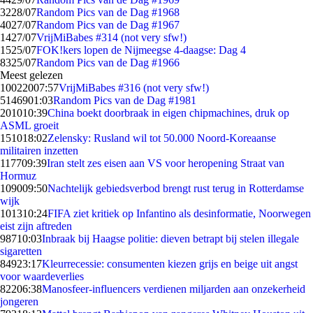
32
28/07
Random Pics van de Dag #1968
40
27/07
Random Pics van de Dag #1967
14
27/07
VrijMiBabes #314 (not very sfw!)
15
25/07
FOK!kers lopen de Nijmeegse 4-daagse: Dag 4
83
25/07
Random Pics van de Dag #1966
Meest gelezen
100220
07:57
VrijMiBabes #316 (not very sfw!)
51469
01:03
Random Pics van de Dag #1981
2010
10:39
China boekt doorbraak in eigen chipmachines, druk op
ASML groeit
1510
18:02
Zelensky: Rusland wil tot 50.000 Noord-Koreaanse
militairen inzetten
1177
09:39
Iran stelt zes eisen aan VS voor heropening Straat van
Hormuz
1090
09:50
Nachtelijk gebiedsverbod brengt rust terug in Rotterdamse
wijk
1013
10:24
FIFA ziet kritiek op Infantino als desinformatie, Noorwegen
eist zijn aftreden
987
10:03
Inbraak bij Haagse politie: dieven betrapt bij stelen illegale
sigaretten
849
23:17
Kleurrecessie: consumenten kiezen grijs en beige uit angst
voor waardeverlies
822
06:38
Manosfeer-influencers verdienen miljarden aan onzekerheid
jongeren