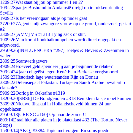
12
09:27
Wat staat bij jou op nummer 1 en 2?
1
09:27
Spanje: Bosbrand in Andalusië dreigt op te rukken richting
Sevilla
19
09:27
Is het vreemdgaan als je op tinder gaat
272
09:27
Agent smijt zwangere vrouw op de grond, onderzoek gestart
#2
33
09:27
[AMV] VS #1313 Lying sack of shit.
19
09:26
Man koopt honkbalknuppel en wordt direct opgepakt en
afgevoerd.
295
09:26
[INFLUENCERS #297] Toetjes & Bevers & Zwemmen in
water
28
09:25
Scamwerkgevers
49
09:24
Hoeveel geld spendeer jij aan je beginnende relatie?
3
09:24
24 jaar cel geëist tegen René F. in Berkelse vergismoord
15
09:23
Historisch lage waterstanden Rijn en Donau
38
09:22
Defensiepact Pakistan, Turkije en Saudi-Arabië bevat art.5
clausule?
59
09:22
Oorlog in Oekraïne #1319
132
09:20
[SBS6] De Bondgenoten #318 Een klein kusje moet kunnen
38
09:20
Nieuwe flitspaal in Hollandscheveld binnen 24 uur
opgeblazen
295
09:18
[CRE SC #160] Op naar de zomer!!
8
09:14
Draai hier alle platen in je platenkast #32 (The Torture Never
Stops)
153
09:14
[AKQ] #3384 Topic met vragen. En soms goede