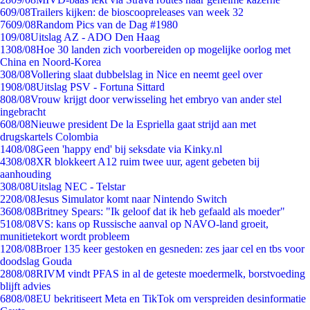
6
09/08
Trailers kijken: de bioscoopreleases van week 32
76
09/08
Random Pics van de Dag #1980
1
09/08
Uitslag AZ - ADO Den Haag
13
08/08
Hoe 30 landen zich voorbereiden op mogelijke oorlog met
China en Noord-Korea
3
08/08
Vollering slaat dubbelslag in Nice en neemt geel over
19
08/08
Uitslag PSV - Fortuna Sittard
8
08/08
Vrouw krijgt door verwisseling het embryo van ander stel
ingebracht
6
08/08
Nieuwe president De la Espriella gaat strijd aan met
drugskartels Colombia
14
08/08
Geen 'happy end' bij seksdate via Kinky.nl
43
08/08
XR blokkeert A12 ruim twee uur, agent gebeten bij
aanhouding
3
08/08
Uitslag NEC - Telstar
22
08/08
Jesus Simulator komt naar Nintendo Switch
36
08/08
Britney Spears: "Ik geloof dat ik heb gefaald als moeder"
51
08/08
VS: kans op Russische aanval op NAVO-land groeit,
munitietekort wordt probleem
12
08/08
Broer 135 keer gestoken en gesneden: zes jaar cel en tbs voor
doodslag Gouda
28
08/08
RIVM vindt PFAS in al de geteste moedermelk, borstvoeding
blijft advies
68
08/08
EU bekritiseert Meta en TikTok om verspreiden desinformatie