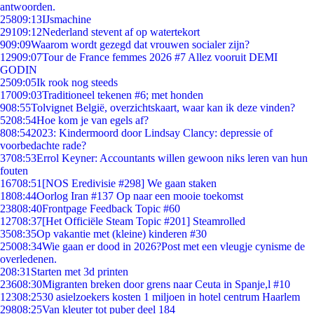
antwoorden.
258
09:13
IJsmachine
291
09:12
Nederland stevent af op watertekort
9
09:09
Waarom wordt gezegd dat vrouwen socialer zijn?
129
09:07
Tour de France femmes 2026 #7 Allez vooruit DEMI
GODIN
25
09:05
Ik rook nog steeds
170
09:03
Traditioneel tekenen #6; met honden
9
08:55
Tolvignet België, overzichtskaart, waar kan ik deze vinden?
52
08:54
Hoe kom je van egels af?
8
08:54
2023: Kindermoord door Lindsay Clancy: depressie of
voorbedachte rade?
37
08:53
Errol Keyner: Accountants willen gewoon niks leren van hun
fouten
167
08:51
[NOS Eredivisie #298] We gaan staken
18
08:44
Oorlog Iran #137 Op naar een mooie toekomst
238
08:40
Frontpage Feedback Topic #60
127
08:37
[Het Officiële Steam Topic #201] Steamrolled
35
08:35
Op vakantie met (kleine) kinderen #30
250
08:34
Wie gaan er dood in 2026?Post met een vleugje cynisme de
overledenen.
2
08:31
Starten met 3d printen
236
08:30
Migranten breken door grens naar Ceuta in Spanje,l #10
123
08:25
30 asielzoekers kosten 1 miljoen in hotel centrum Haarlem
298
08:25
Van kleuter tot puber deel 184