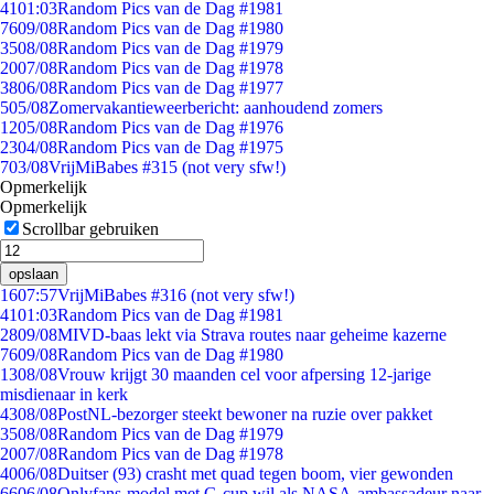
41
01:03
Random Pics van de Dag #1981
76
09/08
Random Pics van de Dag #1980
35
08/08
Random Pics van de Dag #1979
20
07/08
Random Pics van de Dag #1978
38
06/08
Random Pics van de Dag #1977
5
05/08
Zomervakantieweerbericht: aanhoudend zomers
12
05/08
Random Pics van de Dag #1976
23
04/08
Random Pics van de Dag #1975
7
03/08
VrijMiBabes #315 (not very sfw!)
Opmerkelijk
Opmerkelijk
Scrollbar gebruiken
opslaan
16
07:57
VrijMiBabes #316 (not very sfw!)
41
01:03
Random Pics van de Dag #1981
28
09/08
MIVD-baas lekt via Strava routes naar geheime kazerne
76
09/08
Random Pics van de Dag #1980
13
08/08
Vrouw krijgt 30 maanden cel voor afpersing 12-jarige
misdienaar in kerk
43
08/08
PostNL-bezorger steekt bewoner na ruzie over pakket
35
08/08
Random Pics van de Dag #1979
20
07/08
Random Pics van de Dag #1978
40
06/08
Duitser (93) crasht met quad tegen boom, vier gewonden
66
06/08
Onlyfans-model met G-cup wil als NASA-ambassadeur naar