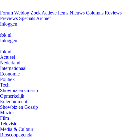
Forum
Weblog
Zoek
Actieve Items
Nieuws
Columns
Reviews
Previews
Specials
Archief
Inloggen
fok.nl
Inloggen
fok.nl
Actueel
Nederland
Internationaal
Economie
Politiek
Tech
Showbiz en Gossip
Opmerkelijk
Entertainment
Showbiz en Gossip
Muziek
Film
Televisie
Media & Cultuur
Bioscoopagenda