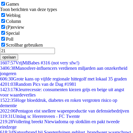
Games
Toon berichten van deze types
Weblog
Column
(P)review
Special
Poll
Scrollbar gebruiken
opslaan
16
07:57
VrijMiBabes #316 (not very sfw!)
34
06:38
Manosfeer-influencers verdienen miljarden aan onzekerheid
jongeren
6
06:30
Grote kans op vijfde regionale hittegolf met lokaal 35 graden
42
01:03
Random Pics van de Dag #1981
14
23:17
Kleurrecessie: consumenten kiezen grijs en beige uit angst
voor waardeverlies
15
22:35
Hoge bloeddruk, diabetes en roken vergroten risico op
dementie
20
22:06
Pentagon eist snellere wapenproductie van defensiebedrijven
1
19:31
Uitslag sc Heerenveen - FC Twente
2
19:28
Vollering breekt Niewiadoma op slotklim en pakt tweede
eindzege
6
18:34
Natuurbrand bij Soesterduinen geblust, brandweer waarschuwt