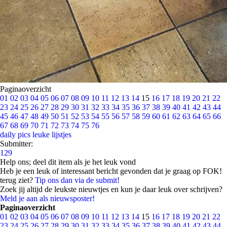
Paginaoverzicht
01
02
03
04
05
06
07
08
09
10
11
12
13
14
15
16
17
18
19
20
21
22
23
24
25
26
27
28
29
30
31
32
33
34
35
36
37
38
39
40
41
42
43
44
45
46
47
48
49
50
51
52
53
54
55
56
57
58
59
60
61
62
63
64
65
66
67
68
69
70
71
72
73
74
75
76
daily pics
leuke lijstjes
Submitter:
129
Help ons; deel dit item als je het leuk vond
Heb je een leuk of interessant bericht gevonden dat je graag op FOK!
terug ziet?
Tip ons dan via de submit!
Zoek jij altijd de leukste nieuwtjes en kun je daar leuk over schrijven?
Meld je aan als nieuwsposter!
Paginaoverzicht
01
02
03
04
05
06
07
08
09
10
11
12
13
14
15
16
17
18
19
20
21
22
23
24
25
26
27
28
29
30
31
32
33
34
35
36
37
38
39
40
41
42
43
44