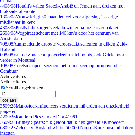
Ceuta
44
08/08
Houthi's vallen Saoedi-Arabië en Jemen aan, dreigen met
blokkade olieroute
13
08/08
Vrouw krijgt 30 maanden cel voor afpersing 12-jarige
misdienaar in kerk
43
08/08
PostNL-bezorger steekt bewoner na ruzie over pakket
26
08/08
Wegpiraat scheurt met 146 km/u door het centrum van
Amsterdam
7
08/08
Aanhoudende droogte veroorzaakt scheuren in dijken Zuid-
Holland
0
08/08
Van de Zandschulp overleeft matchpoints, ook Griekspoor
verder in Montreal
1
08/08
Excelsior opent seizoen met ruime zege op promovendus
Cambuur
Actieve items
Actieve items
Scrollbar gebruiken
opslaan
35
09:28
Manosfeer-influencers verdienen miljarden aan onzekerheid
jongeren
42
09:26
Random Pics van de Dag #1981
36
09:24
Britney Spears: "Ik geloof dat ik heb gefaald als moeder"
68
09:23
Zelensky: Rusland wil tot 50.000 Noord-Koreaanse militairen
inzetten