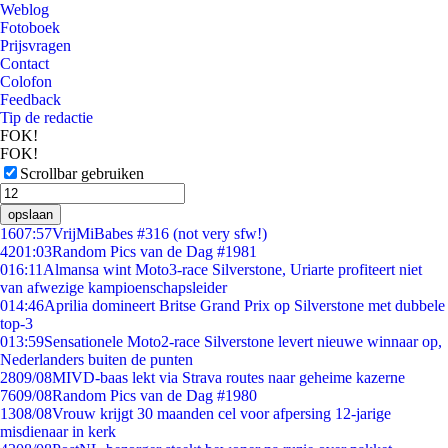
Weblog
Fotoboek
Prijsvragen
Contact
Colofon
Feedback
Tip de redactie
FOK!
FOK!
Scrollbar gebruiken
opslaan
16
07:57
VrijMiBabes #316 (not very sfw!)
42
01:03
Random Pics van de Dag #1981
0
16:11
Almansa wint Moto3-race Silverstone, Uriarte profiteert niet
van afwezige kampioenschapsleider
0
14:46
Aprilia domineert Britse Grand Prix op Silverstone met dubbele
top-3
0
13:59
Sensationele Moto2-race Silverstone levert nieuwe winnaar op,
Nederlanders buiten de punten
28
09/08
MIVD-baas lekt via Strava routes naar geheime kazerne
76
09/08
Random Pics van de Dag #1980
13
08/08
Vrouw krijgt 30 maanden cel voor afpersing 12-jarige
misdienaar in kerk