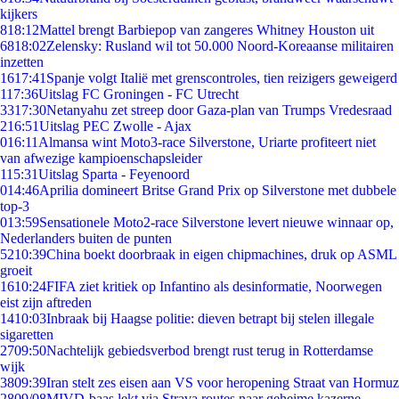
kijkers
8
18:12
Mattel brengt Barbiepop van zangeres Whitney Houston uit
68
18:02
Zelensky: Rusland wil tot 50.000 Noord-Koreaanse militairen
inzetten
16
17:41
Spanje volgt Italië met grenscontroles, tien reizigers geweigerd
1
17:36
Uitslag FC Groningen - FC Utrecht
33
17:30
Netanyahu zet streep door Gaza-plan van Trumps Vredesraad
2
16:51
Uitslag PEC Zwolle - Ajax
0
16:11
Almansa wint Moto3-race Silverstone, Uriarte profiteert niet
van afwezige kampioenschapsleider
1
15:31
Uitslag Sparta - Feyenoord
0
14:46
Aprilia domineert Britse Grand Prix op Silverstone met dubbele
top-3
0
13:59
Sensationele Moto2-race Silverstone levert nieuwe winnaar op,
Nederlanders buiten de punten
52
10:39
China boekt doorbraak in eigen chipmachines, druk op ASML
groeit
16
10:24
FIFA ziet kritiek op Infantino als desinformatie, Noorwegen
eist zijn aftreden
14
10:03
Inbraak bij Haagse politie: dieven betrapt bij stelen illegale
sigaretten
27
09:50
Nachtelijk gebiedsverbod brengt rust terug in Rotterdamse
wijk
38
09:39
Iran stelt zes eisen aan VS voor heropening Straat van Hormuz
28
09/08
MIVD-baas lekt via Strava routes naar geheime kazerne