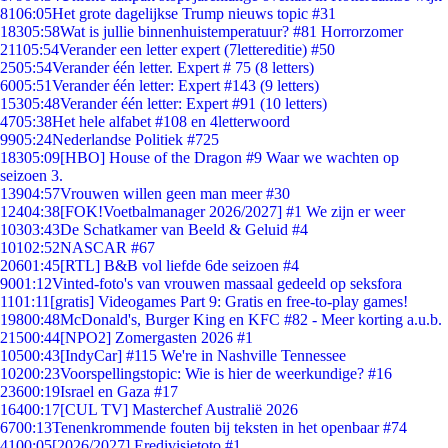
81
06:05
Het grote dagelijkse Trump nieuws topic #31
183
05:58
Wat is jullie binnenhuistemperatuur? #81 Horrorzomer
211
05:54
Verander een letter expert (7lettereditie) #50
25
05:54
Verander één letter. Expert # 75 (8 letters)
60
05:51
Verander één letter: Expert #143 (9 letters)
153
05:48
Verander één letter: Expert #91 (10 letters)
47
05:38
Het hele alfabet #108 en 4letterwoord
99
05:24
Nederlandse Politiek #725
183
05:09
[HBO] House of the Dragon #9 Waar we wachten op
seizoen 3.
139
04:57
Vrouwen willen geen man meer #30
124
04:38
[FOK!Voetbalmanager 2026/2027] #1 We zijn er weer
103
03:43
De Schatkamer van Beeld & Geluid #4
101
02:52
NASCAR #67
206
01:45
[RTL] B&B vol liefde 6de seizoen #4
90
01:12
Vinted-foto's van vrouwen massaal gedeeld op seksfora
11
01:11
[gratis] Videogames Part 9: Gratis en free-to-play games!
198
00:48
McDonald's, Burger King en KFC #82 - Meer korting a.u.b.
215
00:44
[NPO2] Zomergasten 2026 #1
105
00:43
[IndyCar] #115 We're in Nashville Tennessee
102
00:23
Voorspellingstopic: Wie is hier de weerkundige? #16
236
00:19
Israel en Gaza #17
164
00:17
[CUL TV] Masterchef Australië 2026
67
00:13
Tenenkrommende fouten bij teksten in het openbaar #74
41
00:05
[2026/2027] Eredivisietoto #1