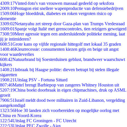
43
09:17
Vinted-foto's van vrouwen massaal gedeeld op seksfora
20
09:10
Pentagon eist snellere wapenproductie van defensiebedrijven
15
09:06
Hoge bloeddruk, diabetes en roken vergroten risico op
dementie
33
09:02
Netanyahu zet streep door Gaza-plan van Trumps Vredesraad
16
09:01
Spanje volgt Italië met grenscontroles, tien reizigers geweigerd
73
08:59
Meer agressie tegen een andersluidende politieke mening, laat
jij je intimideren?
6
08:51
Grote kans op vijfde regionale hittegolf met lokaal 35 graden
14
08:46
Kleurrecessie: consumenten kiezen grijs en beige uit angst
voor waardeverlies
6
08:42
Natuurbrand bij Soesterduinen geblust, brandweer waarschuwt
kijkers
14
08:21
Inbraak bij Haagse politie: dieven betrapt bij stelen illegale
sigaretten
19
08:21
Uitslag PSV - Fortuna Sittard
8
07:46
Mattel brengt Barbiepop van zangeres Whitney Houston uit
52
07:19
China boekt doorbraak in eigen chipmachines, druk op ASML
groeit
79
06:51
Israël meldt dood twee militairen in Zuid-Libanon, vergelding
aangekondigd
13
23:56
Hoe 30 landen zich voorbereiden op mogelijke oorlog met
China en Noord-Korea
1
22:54
Uitslag FC Groningen - FC Utrecht
2
22:53
Uitslag PEC Zwolle - Ajax