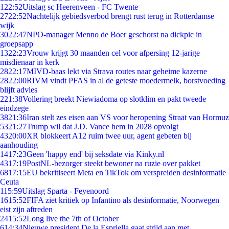
1
22:52
Uitslag sc Heerenveen - FC Twente
27
22:52
Nachtelijk gebiedsverbod brengt rust terug in Rotterdamse
wijk
30
22:47
NPO-manager Menno de Boer geschorst na dickpic in
groepsapp
13
22:23
Vrouw krijgt 30 maanden cel voor afpersing 12-jarige
misdienaar in kerk
28
22:17
MIVD-baas lekt via Strava routes naar geheime kazerne
28
22:00
RIVM vindt PFAS in al de geteste moedermelk, borstvoeding
blijft advies
2
21:38
Vollering breekt Niewiadoma op slotklim en pakt tweede
eindzege
38
21:36
Iran stelt zes eisen aan VS voor heropening Straat van Hormuz
53
21:27
Trump wil dat J.D. Vance hem in 2028 opvolgt
43
20:00
XR blokkeert A12 ruim twee uur, agent gebeten bij
aanhouding
14
17:23
Geen 'happy end' bij seksdate via Kinky.nl
43
17:19
PostNL-bezorger steekt bewoner na ruzie over pakket
68
17:15
EU bekritiseert Meta en TikTok om verspreiden desinformatie
Ceuta
1
15:59
Uitslag Sparta - Feyenoord
16
15:52
FIFA ziet kritiek op Infantino als desinformatie, Noorwegen
eist zijn aftreden
24
15:52
Long live the 7th of October
6
14:34
Nieuwe president De la Espriella gaat strijd aan met