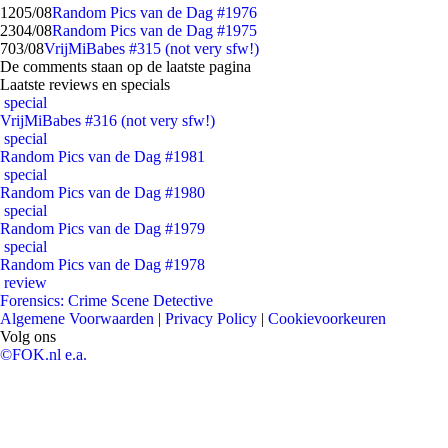
12
05/08
Random Pics van de Dag #1976
23
04/08
Random Pics van de Dag #1975
7
03/08
VrijMiBabes #315 (not very sfw!)
De comments staan op de laatste pagina
Laatste reviews en specials
special
VrijMiBabes #316 (not very sfw!)
special
Random Pics van de Dag #1981
special
Random Pics van de Dag #1980
special
Random Pics van de Dag #1979
special
Random Pics van de Dag #1978
review
Forensics: Crime Scene Detective
Algemene Voorwaarden
|
Privacy Policy
|
Cookievoorkeuren
Volg ons
©FOK.nl e.a.