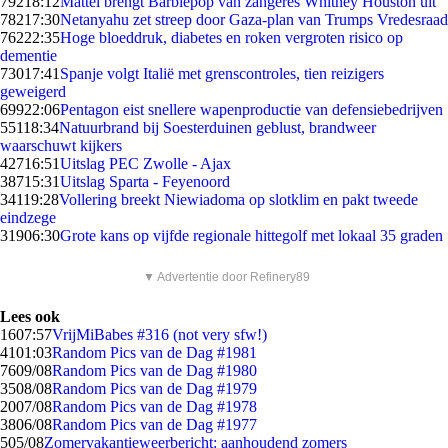
792
18:12
Mattel brengt Barbiepop van zangeres Whitney Houston uit
782
17:30
Netanyahu zet streep door Gaza-plan van Trumps Vredesraad
762
22:35
Hoge bloeddruk, diabetes en roken vergroten risico op
dementie
730
17:41
Spanje volgt Italië met grenscontroles, tien reizigers
geweigerd
699
22:06
Pentagon eist snellere wapenproductie van defensiebedrijven
551
18:34
Natuurbrand bij Soesterduinen geblust, brandweer
waarschuwt kijkers
427
16:51
Uitslag PEC Zwolle - Ajax
387
15:31
Uitslag Sparta - Feyenoord
341
19:28
Vollering breekt Niewiadoma op slotklim en pakt tweede
eindzege
319
06:30
Grote kans op vijfde regionale hittegolf met lokaal 35 graden
▼ Advertentie door Refinery89
Lees ook
16
07:57
VrijMiBabes #316 (not very sfw!)
41
01:03
Random Pics van de Dag #1981
76
09/08
Random Pics van de Dag #1980
35
08/08
Random Pics van de Dag #1979
20
07/08
Random Pics van de Dag #1978
38
06/08
Random Pics van de Dag #1977
5
05/08
Zomervakantieweerbericht: aanhoudend zomers