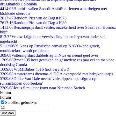
drugskartels Colombia
44
14:03
Houthi's vallen Saoedi-Arabië en Jemen aan, dreigen met
blokkade olieroute
20
13:47
Random Pics van de Dag #1978
76
13:16
Random Pics van de Dag #1980
14
13:06
Benzineprijs daalt verder, onzekerheid over Straat van Hormuz
blijft
8
12:37
Vrouw krijgt door verwisseling het embryo van ander stel
ingebracht
51
11:40
VS: kans op Russische aanval op NAVO-land groeit,
munitietekort wordt probleem
3
09/08
Vollering slaat dubbelslag in Nice en neemt geel over
12
09/08
Broer 135 keer gestoken en gesneden: zes jaar cel en tbs voor
doodslag Gouda
16
09/08
VrijMiBabes #316 (not very sfw!)
32
09/08
Amsterdams dierenasiel DOA overspoeld met babykonijntjes
57
09/08
Dikke Van Dale neemt 'vulvalippen' op: 'stigma op
schaamlippen doorbreken'
22
09/08
Jesus Simulator komt naar Nintendo Switch
Forum
Forum
Scrollbar gebruiken
opslaan