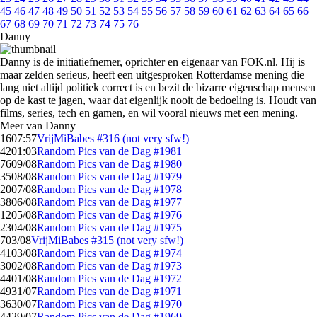
45
46
47
48
49
50
51
52
53
54
55
56
57
58
59
60
61
62
63
64
65
66
67
68
69
70
71
72
73
74
75
76
Danny
Danny is de initiatiefnemer, oprichter en eigenaar van FOK.nl. Hij is
maar zelden serieus, heeft een uitgesproken Rotterdamse mening die
lang niet altijd politiek correct is en bezit de bizarre eigenschap mensen
op de kast te jagen, waar dat eigenlijk nooit de bedoeling is. Houdt van
films, series, tech en gamen, en wil vooral nieuws met een mening.
Meer van Danny
16
07:57
VrijMiBabes #316 (not very sfw!)
42
01:03
Random Pics van de Dag #1981
76
09/08
Random Pics van de Dag #1980
35
08/08
Random Pics van de Dag #1979
20
07/08
Random Pics van de Dag #1978
38
06/08
Random Pics van de Dag #1977
12
05/08
Random Pics van de Dag #1976
23
04/08
Random Pics van de Dag #1975
7
03/08
VrijMiBabes #315 (not very sfw!)
41
03/08
Random Pics van de Dag #1974
30
02/08
Random Pics van de Dag #1973
44
01/08
Random Pics van de Dag #1972
49
31/07
Random Pics van de Dag #1971
36
30/07
Random Pics van de Dag #1970
44
29/07
Random Pics van de Dag #1969