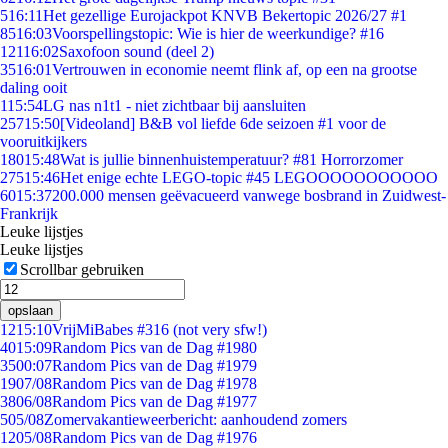
5
16:11
Het gezellige Eurojackpot KNVB Bekertopic 2026/27 #1
85
16:03
Voorspellingstopic: Wie is hier de weerkundige? #16
121
16:02
Saxofoon sound (deel 2)
35
16:01
Vertrouwen in economie neemt flink af, op een na grootse
daling ooit
1
15:54
LG nas n1t1 - niet zichtbaar bij aansluiten
257
15:50
[Videoland] B&B vol liefde 6de seizoen #1 voor de
vooruitkijkers
180
15:48
Wat is jullie binnenhuistemperatuur? #81 Horrorzomer
275
15:46
Het enige echte LEGO-topic #45 LEGOOOOOOOOOOO
60
15:37
200.000 mensen geëvacueerd vanwege bosbrand in Zuidwest-
Frankrijk
Leuke lijstjes
Leuke lijstjes
Scrollbar gebruiken
opslaan
12
15:10
VrijMiBabes #316 (not very sfw!)
40
15:09
Random Pics van de Dag #1980
35
00:07
Random Pics van de Dag #1979
19
07/08
Random Pics van de Dag #1978
38
06/08
Random Pics van de Dag #1977
5
05/08
Zomervakantieweerbericht: aanhoudend zomers
12
05/08
Random Pics van de Dag #1976