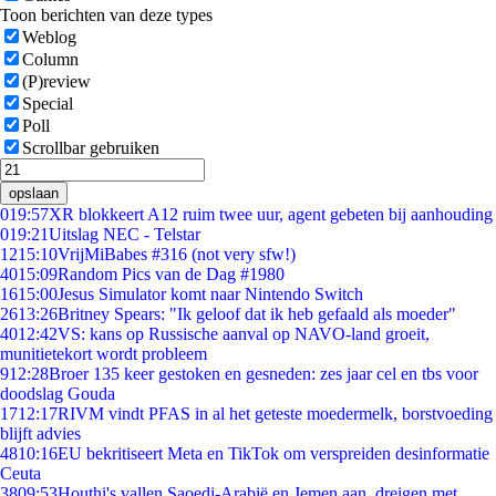
Toon berichten van deze types
Weblog
Column
(P)review
Special
Poll
Scrollbar gebruiken
opslaan
0
19:57
XR blokkeert A12 ruim twee uur, agent gebeten bij aanhouding
0
19:21
Uitslag NEC - Telstar
12
15:10
VrijMiBabes #316 (not very sfw!)
40
15:09
Random Pics van de Dag #1980
16
15:00
Jesus Simulator komt naar Nintendo Switch
26
13:26
Britney Spears: "Ik geloof dat ik heb gefaald als moeder"
40
12:42
VS: kans op Russische aanval op NAVO-land groeit,
munitietekort wordt probleem
9
12:28
Broer 135 keer gestoken en gesneden: zes jaar cel en tbs voor
doodslag Gouda
17
12:17
RIVM vindt PFAS in al het geteste moedermelk, borstvoeding
blijft advies
48
10:16
EU bekritiseert Meta en TikTok om verspreiden desinformatie
Ceuta
38
09:53
Houthi's vallen Saoedi-Arabië en Jemen aan, dreigen met