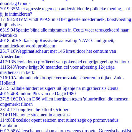
doodslag Gouda
70
19:35
Meer agressie tegen een andersluidende politieke mening, laat
jij je intimideren?
17
19:15
RIVM vindt PFAS in al het geteste moedermelk, borstvoeding
blijft advies
63
19:04
Spanje: bijna alle migranten in Ceuta weer teruggekeerd naar
Marokko
40
18:50
VS: kans op Russische aanval op NAVO-land groeit,
munitietekort wordt probleem
25
17:16
Wegpiraat scheurt met 146 km/u door het centrum van
Amsterdam
4
17:13
Niewiadoma profiteert van pokerspel en grijpt geel op Ventoux
11
16:48
Vrouw krijgt 30 maanden cel voor afpersing 12-jarige
misdienaar in kerk
7
16:10
Aanhoudende droogte veroorzaakt scheuren in dijken Zuid-
Holland
27
15:52
Italië hindert reizigers uit Spanje na migratiecrisis Ceuta
40
15:46
Random Pics van de Dag #1980
37
15:16
CDA en D66 willen ingrijpen tegen 'gluurbrillen' die mensen
ongemerkt filmen
23
14:17
Long live the 7th of October
2
14:11
Nieuw te streamen in augustus
1
14:08
Excelsior opent seizoen met ruime zege op promovendus
Cambuur
60
13:58
Waterschappen slaan alarm wegens droogte: Gereedschapskist