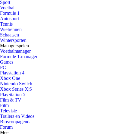
Sport
Voetbal
Formule 1
Autosport
Tennis
Wielrennen
Schaatsen
Wintersporten
Managerspelen
Voetbalmanager
Formule 1-manager
Games
PC
Playstation 4
Xbox One
Nintendo Switch
Xbox Series X|S
PlayStation 5
Film & TV
Film
Televisie
Trailers en Videos
Bioscoopagenda
Forum
Meer