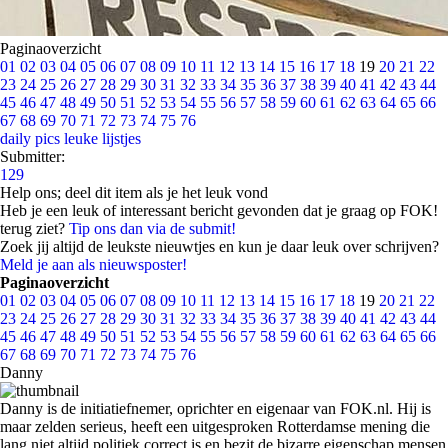
Paginaoverzicht
01
02
03
04
05
06
07
08
09
10
11
12
13
14
15
16
17
18
19
20
21
22
23
24
25
26
27
28
29
30
31
32
33
34
35
36
37
38
39
40
41
42
43
44
45
46
47
48
49
50
51
52
53
54
55
56
57
58
59
60
61
62
63
64
65
66
67
68
69
70
71
72
73
74
75
76
daily pics
leuke lijstjes
Submitter:
129
Help ons; deel dit item als je het leuk vond
Heb je een leuk of interessant bericht gevonden dat je graag op FOK!
terug ziet?
Tip ons dan via de submit!
Zoek jij altijd de leukste nieuwtjes en kun je daar leuk over schrijven?
Meld je aan als nieuwsposter!
Paginaoverzicht
01
02
03
04
05
06
07
08
09
10
11
12
13
14
15
16
17
18
19
20
21
22
23
24
25
26
27
28
29
30
31
32
33
34
35
36
37
38
39
40
41
42
43
44
45
46
47
48
49
50
51
52
53
54
55
56
57
58
59
60
61
62
63
64
65
66
67
68
69
70
71
72
73
74
75
76
Danny
Danny is de initiatiefnemer, oprichter en eigenaar van FOK.nl. Hij is
maar zelden serieus, heeft een uitgesproken Rotterdamse mening die
lang niet altijd politiek correct is en bezit de bizarre eigenschap mensen