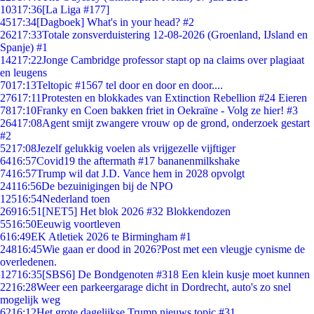
103
17:36
[La Liga #177]
45
17:34
[Dagboek] What's in your head? #2
262
17:33
Totale zonsverduistering 12-08-2026 (Groenland, IJsland en
Spanje) #1
142
17:22
Jonge Cambridge professor stapt op na claims over plagiaat
en leugens
70
17:13
Teltopic #1567 tel door en door en door....
276
17:11
Protesten en blokkades van Extinction Rebellion #24 Eieren
78
17:10
Franky en Coen bakken friet in Oekraïne - Volg ze hier! #3
264
17:08
Agent smijt zwangere vrouw op de grond, onderzoek gestart
#2
52
17:08
Jezelf gelukkig voelen als vrijgezelle vijftiger
64
16:57
Covid19 the aftermath #17 bananenmilkshake
74
16:57
Trump wil dat J.D. Vance hem in 2028 opvolgt
241
16:56
De bezuinigingen bij de NPO
125
16:54
Nederland toen
269
16:51
[NET5] Het blok 2026 #32 Blokkendozen
55
16:50
Eeuwig voortleven
6
16:49
EK Atletiek 2026 te Birmingham #1
248
16:45
Wie gaan er dood in 2026?Post met een vleugje cynisme de
overledenen.
127
16:35
[SBS6] De Bondgenoten #318 Een klein kusje moet kunnen
22
16:28
Weer een parkeergarage dicht in Dordrecht, auto's zo snel
mogelijk weg
62
16:12
Het grote dagelijkse Trump nieuws topic #31