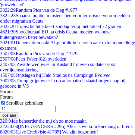
'gruweldaad'
38
22:29
Random Pics van de Dag #1977
38
22:28
Spaanse politie: minstens tien voor terrorisme veroordeelden
onder migranten Ceuta
30
22:20
Tropische hitte keert zondag terug met lokaal 32 graden
46
21:30
Spoedberaad EU na crisis Ceuta, moeten we onze
buitengrenzen beter bewaken?
20
21:01
Denemarken pakt AI-gebruik in scholen aan: extra mondelinge
examens
35
07/08
Random Pics van de Dag #1979
25
07/08
Peter Faber (82) overleden
24
07/08
'Zwarte weduwes' in Rusland trouwen soldaten voor
overlijdensuitkering
15
07/08
Ontslagen bij Halo Studios na Campaign Evolved
30
07/08
Trump grijpt weer in op automatisch staatsburgerschap bij
geboorte in VS
Forum
Forum
Scrollbar gebruiken
opslaan
3
20:04
de beheerder die mij oh zo moe maakt.
222
20:04
[INFLUENCERS #296] Alles is welkom kneuzing of breuk
88
20:03
[Live Eredivisie #1785] We zijn begonnen!