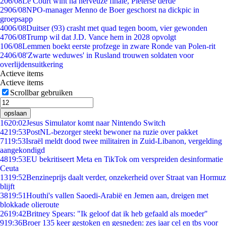
2
06/08
Le Court wint na nerveuze finale, Pieterse derde
29
06/08
NPO-manager Menno de Boer geschorst na dickpic in
groepsapp
40
06/08
Duitser (93) crasht met quad tegen boom, vier gewonden
47
06/08
Trump wil dat J.D. Vance hem in 2028 opvolgt
1
06/08
Lemmen boekt eerste profzege in zware Ronde van Polen-rit
24
06/08
'Zwarte weduwes' in Rusland trouwen soldaten voor
overlijdensuitkering
Actieve items
Actieve items
Scrollbar gebruiken
opslaan
16
20:02
Jesus Simulator komt naar Nintendo Switch
42
19:53
PostNL-bezorger steekt bewoner na ruzie over pakket
71
19:53
Israël meldt dood twee militairen in Zuid-Libanon, vergelding
aangekondigd
48
19:53
EU bekritiseert Meta en TikTok om verspreiden desinformatie
Ceuta
13
19:52
Benzineprijs daalt verder, onzekerheid over Straat van Hormuz
blijft
38
19:51
Houthi's vallen Saoedi-Arabië en Jemen aan, dreigen met
blokkade olieroute
26
19:42
Britney Spears: "Ik geloof dat ik heb gefaald als moeder"
9
19:36
Broer 135 keer gestoken en gesneden: zes jaar cel en tbs voor