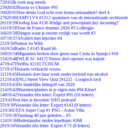
7
20:03
Ik rook nog steeds
239
20:02
Russia vs Ukraine #91
100
20:01
Hoe denkt God echt over homo-seksualiteit? deel 4
278
20:00
[AMV] VS #1312 spammers van de internationale rechtsorde
261
19:59
Oorlog Iran #136 Bridge and powerplant day incoming?
141
19:58
Tour de France femmes 2026 #5 Lollergps
166
19:58
Dingen waar je enorm vrolijk van wordt #3
107
19:57
Afvallen met injecties #4
25
19:56
Natuur en Wild
16
19:54
Radio 2 #145 Ruud 66
160
19:54
Migranten breken door grens naar Ceuta in Spanje,l #10
154
19:48
[WLR SC #417] Nieuw deel openen was kaputt
47
19:47
[Netflix #210] TUDUM
57
19:47
Huisarts verkracht vrouw.
115
19:45
Huisarts doet haar werk onder invloed van alcohol
212
19:43
[NL] Street View Quiz [#122] - Loogisch toch
101
19:43
De landelijke hittegolf van 2026
214
19:42
Bloemen/planten in je eigen tuin #94 Kleur!
148
19:42
Verander één letter: Expert #91 (10 letters)
2
19:41
Post hier je favoriete SHO podcast!
55
19:39
Verander één letter: Expert #143 (9 letters)
2
19:36
UEFA Super Cup #1 PSG - Aston Villa
173
19:36
Vandaag 40 jaar geleden... #3
124
19:36
Buitenlandse steden lepeltopic #268
20
19:34
Verander één letter. Expert # 75 (8 letters)