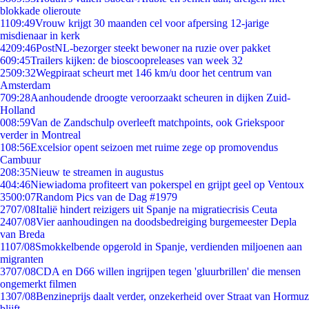
blokkade olieroute
11
09:49
Vrouw krijgt 30 maanden cel voor afpersing 12-jarige
misdienaar in kerk
42
09:46
PostNL-bezorger steekt bewoner na ruzie over pakket
6
09:45
Trailers kijken: de bioscoopreleases van week 32
25
09:32
Wegpiraat scheurt met 146 km/u door het centrum van
Amsterdam
7
09:28
Aanhoudende droogte veroorzaakt scheuren in dijken Zuid-
Holland
0
08:59
Van de Zandschulp overleeft matchpoints, ook Griekspoor
verder in Montreal
1
08:56
Excelsior opent seizoen met ruime zege op promovendus
Cambuur
2
08:35
Nieuw te streamen in augustus
4
04:46
Niewiadoma profiteert van pokerspel en grijpt geel op Ventoux
35
00:07
Random Pics van de Dag #1979
27
07/08
Italië hindert reizigers uit Spanje na migratiecrisis Ceuta
24
07/08
Vier aanhoudingen na doodsbedreiging burgemeester Depla
van Breda
11
07/08
Smokkelbende opgerold in Spanje, verdienden miljoenen aan
migranten
37
07/08
CDA en D66 willen ingrijpen tegen 'gluurbrillen' die mensen
ongemerkt filmen
13
07/08
Benzineprijs daalt verder, onzekerheid over Straat van Hormuz
blijft