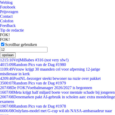
Weblog
Fotoboek
Prijsvragen
Contact
Colofon
Feedback
Tip de redactie
FOK!
FOK!
Scrollbar gebruiken
opslaan
12
15:10
VrijMiBabes #316 (not very sfw!)
40
15:09
Random Pics van de Dag #1980
11
09:49
Vrouw krijgt 30 maanden cel voor afpersing 12-jarige
misdienaar in kerk
42
09:46
PostNL-bezorger steekt bewoner na ruzie over pakket
35
00:07
Random Pics van de Dag #1979
2
07/08
De FOK!Voetbalmanager 2026/2027 is begonnen
16
07/08
Meta krijgt half miljard boete voor mentale schade bij jongeren
20
07/08
Denemarken pakt AI-gebruik in scholen aan: extra mondelinge
examens
19
07/08
Random Pics van de Dag #1978
66
06/08
Onlyfans-model met G-cup wil als NASA-ambassadeur naar