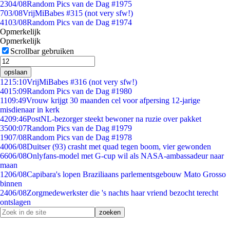
23
04/08
Random Pics van de Dag #1975
7
03/08
VrijMiBabes #315 (not very sfw!)
41
03/08
Random Pics van de Dag #1974
Opmerkelijk
Opmerkelijk
Scrollbar gebruiken
opslaan
12
15:10
VrijMiBabes #316 (not very sfw!)
40
15:09
Random Pics van de Dag #1980
11
09:49
Vrouw krijgt 30 maanden cel voor afpersing 12-jarige
misdienaar in kerk
42
09:46
PostNL-bezorger steekt bewoner na ruzie over pakket
35
00:07
Random Pics van de Dag #1979
19
07/08
Random Pics van de Dag #1978
40
06/08
Duitser (93) crasht met quad tegen boom, vier gewonden
66
06/08
Onlyfans-model met G-cup wil als NASA-ambassadeur naar
maan
12
06/08
Capibara's lopen Braziliaans parlementsgebouw Mato Grosso
binnen
24
06/08
Zorgmedewerkster die 's nachts haar vriend bezocht terecht
ontslagen