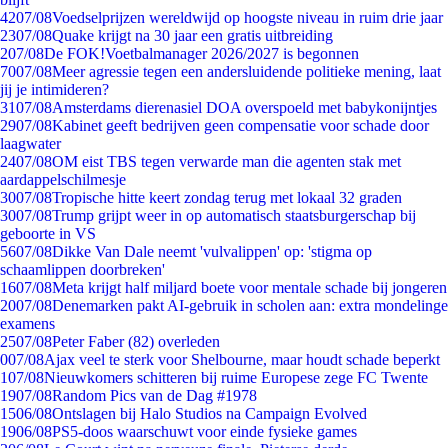
42
07/08
Voedselprijzen wereldwijd op hoogste niveau in ruim drie jaar
23
07/08
Quake krijgt na 30 jaar een gratis uitbreiding
2
07/08
De FOK!Voetbalmanager 2026/2027 is begonnen
70
07/08
Meer agressie tegen een andersluidende politieke mening, laat
jij je intimideren?
31
07/08
Amsterdams dierenasiel DOA overspoeld met babykonijntjes
29
07/08
Kabinet geeft bedrijven geen compensatie voor schade door
laagwater
24
07/08
OM eist TBS tegen verwarde man die agenten stak met
aardappelschilmesje
30
07/08
Tropische hitte keert zondag terug met lokaal 32 graden
30
07/08
Trump grijpt weer in op automatisch staatsburgerschap bij
geboorte in VS
56
07/08
Dikke Van Dale neemt 'vulvalippen' op: 'stigma op
schaamlippen doorbreken'
16
07/08
Meta krijgt half miljard boete voor mentale schade bij jongeren
20
07/08
Denemarken pakt AI-gebruik in scholen aan: extra mondelinge
examens
25
07/08
Peter Faber (82) overleden
0
07/08
Ajax veel te sterk voor Shelbourne, maar houdt schade beperkt
1
07/08
Nieuwkomers schitteren bij ruime Europese zege FC Twente
19
07/08
Random Pics van de Dag #1978
15
06/08
Ontslagen bij Halo Studios na Campaign Evolved
19
06/08
PS5-doos waarschuwt voor einde fysieke games