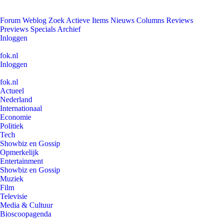
Forum
Weblog
Zoek
Actieve Items
Nieuws
Columns
Reviews
Previews
Specials
Archief
Inloggen
fok.nl
Inloggen
fok.nl
Actueel
Nederland
Internationaal
Economie
Politiek
Tech
Showbiz en Gossip
Opmerkelijk
Entertainment
Showbiz en Gossip
Muziek
Film
Televisie
Media & Cultuur
Bioscoopagenda