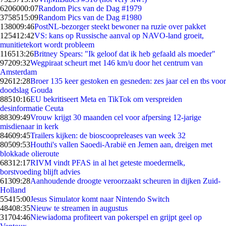
62060
00:07
Random Pics van de Dag #1979
37585
15:09
Random Pics van de Dag #1980
1380
09:46
PostNL-bezorger steekt bewoner na ruzie over pakket
1254
12:42
VS: kans op Russische aanval op NAVO-land groeit,
munitietekort wordt probleem
1165
13:26
Britney Spears: "Ik geloof dat ik heb gefaald als moeder"
972
09:32
Wegpiraat scheurt met 146 km/u door het centrum van
Amsterdam
926
12:28
Broer 135 keer gestoken en gesneden: zes jaar cel en tbs voor
doodslag Gouda
885
10:16
EU bekritiseert Meta en TikTok om verspreiden
desinformatie Ceuta
883
09:49
Vrouw krijgt 30 maanden cel voor afpersing 12-jarige
misdienaar in kerk
846
09:45
Trailers kijken: de bioscoopreleases van week 32
805
09:53
Houthi's vallen Saoedi-Arabië en Jemen aan, dreigen met
blokkade olieroute
683
12:17
RIVM vindt PFAS in al het geteste moedermelk,
borstvoeding blijft advies
613
09:28
Aanhoudende droogte veroorzaakt scheuren in dijken Zuid-
Holland
554
15:00
Jesus Simulator komt naar Nintendo Switch
484
08:35
Nieuw te streamen in augustus
317
04:46
Niewiadoma profiteert van pokerspel en grijpt geel op