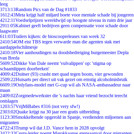
leeg
37
13:13
Random Pics van de Dag #1833
16
12:43
Meta krijgt half miljard boete voor mentale schade bij jongeren
42
12:11
Voedselprijzen wereldwijd op hoogste niveau in ruim drie jaar
29
11:05
Kabinet geeft bedrijven geen compensatie voor schade door
laagwater
6
11:03
Trailers kijken: de bioscoopreleases van week 32
24
10:54
OM eist TBS tegen verwarde man die agenten stak met
aardappelschilmesje
24
10:18
Vier aanhoudingen na doodsbedreiging burgemeester Depla
van Breda
56
09:52
Dikke Van Dale neemt 'vulvalippen' op: 'stigma op
schaamlippen doorbreken'
40
09:42
Duitser (93) crasht met quad tegen boom, vier gewonden
25
09:22
Huisarts per direct uit vak gezet om ernstig alcoholmisbruik
66
09:19
Onlyfans-model met G-cup wil als NASA-ambassadeur naar
maan
24
09:02
Zorgmedewerkster die 's nachts haar vriend bezocht terecht
ontslagen
12
03:57
VrijMiBabes #316 (not very sfw!)
23
03:02
Quake krijgt na 30 jaar een gratis uitbreiding
11
23:30
Smokkelbende opgerold in Spanje, verdienden miljoenen aan
migranten
47
22:43
Trump wil dat J.D. Vance hem in 2028 opvolgt
34
22:32
Ceuta-leider noemt Marokkaanse grensaanval door migranten