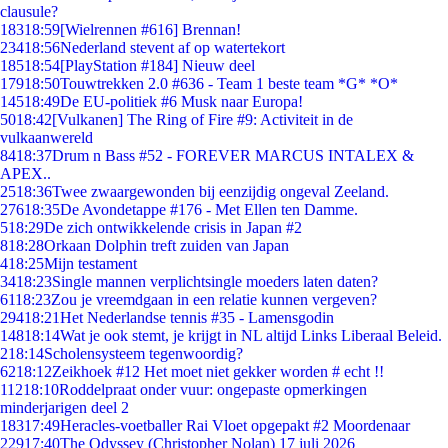
clausule?
183
18:59
[Wielrennen #616] Brennan!
234
18:56
Nederland stevent af op watertekort
185
18:54
[PlayStation #184] Nieuw deel
179
18:50
Touwtrekken 2.0 #636 - Team 1 beste team *G* *O*
145
18:49
De EU-politiek #6 Musk naar Europa!
50
18:42
[Vulkanen] The Ring of Fire #9: Activiteit in de
vulkaanwereld
84
18:37
Drum n Bass #52 - FOREVER MARCUS INTALEX &
APEX..
25
18:36
Twee zwaargewonden bij eenzijdig ongeval Zeeland.
276
18:35
De Avondetappe #176 - Met Ellen ten Damme.
5
18:29
De zich ontwikkelende crisis in Japan #2
8
18:28
Orkaan Dolphin treft zuiden van Japan
4
18:25
Mijn testament
34
18:23
Single mannen verplichtsingle moeders laten daten?
61
18:23
Zou je vreemdgaan in een relatie kunnen vergeven?
294
18:21
Het Nederlandse tennis #35 - Lamensgodin
148
18:14
Wat je ook stemt, je krijgt in NL altijd Links Liberaal Beleid.
2
18:14
Scholensysteem tegenwoordig?
62
18:12
Zeikhoek #12 Het moet niet gekker worden # echt !!
112
18:10
Roddelpraat onder vuur: ongepaste opmerkingen
minderjarigen deel 2
183
17:49
Heracles-voetballer Rai Vloet opgepakt #2 Moordenaar
229
17:40
The Odyssey (Christopher Nolan) 17 juli 2026