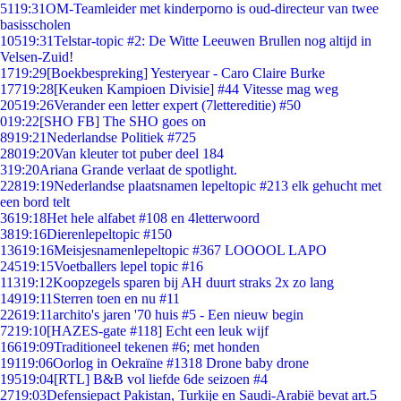
51
19:31
OM-Teamleider met kinderporno is oud-directeur van twee
basisscholen
105
19:31
Telstar-topic #2: De Witte Leeuwen Brullen nog altijd in
Velsen-Zuid!
17
19:29
[Boekbespreking] Yesteryear - Caro Claire Burke
177
19:28
[Keuken Kampioen Divisie] #44 Vitesse mag weg
205
19:26
Verander een letter expert (7lettereditie) #50
0
19:22
[SHO FB] The SHO goes on
89
19:21
Nederlandse Politiek #725
280
19:20
Van kleuter tot puber deel 184
3
19:20
Ariana Grande verlaat de spotlight.
228
19:19
Nederlandse plaatsnamen lepeltopic #213 elk gehucht met
een bord telt
36
19:18
Het hele alfabet #108 en 4letterwoord
38
19:16
Dierenlepeltopic #150
136
19:16
Meisjesnamenlepeltopic #367 LOOOOL LAPO
245
19:15
Voetballers lepel topic #16
113
19:12
Koopzegels sparen bij AH duurt straks 2x zo lang
149
19:11
Sterren toen en nu #11
226
19:11
archito's jaren '70 huis #5 - Een nieuw begin
72
19:10
[HAZES-gate #118] Echt een leuk wijf
166
19:09
Traditioneel tekenen #6; met honden
191
19:06
Oorlog in Oekraïne #1318 Drone baby drone
195
19:04
[RTL] B&B vol liefde 6de seizoen #4
27
19:03
Defensiepact Pakistan, Turkije en Saudi-Arabië bevat art.5