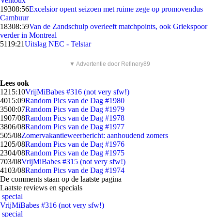
Ventoux
193
08:56
Excelsior opent seizoen met ruime zege op promovendus
Cambuur
183
08:59
Van de Zandschulp overleeft matchpoints, ook Griekspoor
verder in Montreal
51
19:21
Uitslag NEC - Telstar
▼ Advertentie door Refinery89
Lees ook
12
15:10
VrijMiBabes #316 (not very sfw!)
40
15:09
Random Pics van de Dag #1980
35
00:07
Random Pics van de Dag #1979
19
07/08
Random Pics van de Dag #1978
38
06/08
Random Pics van de Dag #1977
5
05/08
Zomervakantieweerbericht: aanhoudend zomers
12
05/08
Random Pics van de Dag #1976
23
04/08
Random Pics van de Dag #1975
7
03/08
VrijMiBabes #315 (not very sfw!)
41
03/08
Random Pics van de Dag #1974
De comments staan op de laatste pagina
Laatste reviews en specials
special
VrijMiBabes #316 (not very sfw!)
special