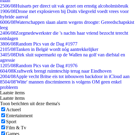
maan
25
06/08
Huisarts per direct uit vak gezet om ernstig alcoholmisbruik
19
06/08
Drone met explosieven bij Duits vliegveld voedt vrees voor
hybride aanval
60
06/08
Waterschappen slaan alarm wegens droogte: Gereedschapskist
leeg
24
06/08
Zorgmedewerkster die 's nachts haar vriend bezocht terecht
ontslagen
38
06/08
Random Pics van de Dag #1977
21
05/08
Tanken in België wordt nóg aantrekkelijker
34
05/08
Dirk sluit supermarkt op de Wallen na golf van diefstal en
agressie
12
05/08
Random Pics van de Dag #1976
6
04/08
Kraftwerk brengt ruimteschip terug naar Eindhoven
20
04/08
Apple vecht Britse eis tot inbouwen backdoor in iCloud aan
85
04/08
'Witte' mannen discrimineren is volgens OM geen enkel
probleem
Laatste items
Laatste items
Toon berichten uit deze thema's
Actueel
Entertainment
Sport
Film & Tv
Games