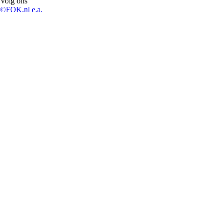
Volg ons
©FOK.nl e.a.