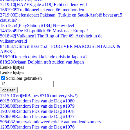
72
19:10
[HAZES-gate #118] Echt een leuk wijf
166
19:09
Traditioneel tekenen #6; met honden
27
19:03
Defensiepact Pakistan, Turkije en Saudi-Arabië bevat art.5
clausule?
185
18:54
[PlayStation #184] Nieuw deel
145
18:49
De EU-politiek #6 Musk naar Europa!
50
18:42
[Vulkanen] The Ring of Fire #9: Activiteit in de
vulkaanwereld
84
18:37
Drum n Bass #52 - FOREVER MARCUS INTALEX &
APEX..
5
18:29
De zich ontwikkelende crisis in Japan #2
8
18:28
Orkaan Dolphin treft zuiden van Japan
Leuke lijstjes
Leuke lijstjes
Scrollbar gebruiken
opslaan
15
15:10
VrijMiBabes #316 (not very sfw!)
60
15:09
Random Pics van de Dag #1980
35
08/08
Random Pics van de Dag #1979
19
07/08
Random Pics van de Dag #1978
38
06/08
Random Pics van de Dag #1977
5
05/08
Zomervakantieweerbericht: aanhoudend zomers
12
05/08
Random Pics van de Dag #1976