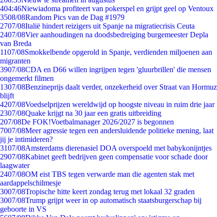
4
04:46
Niewiadoma profiteert van pokerspel en grijpt geel op Ventoux
35
08/08
Random Pics van de Dag #1979
27
07/08
Italië hindert reizigers uit Spanje na migratiecrisis Ceuta
24
07/08
Vier aanhoudingen na doodsbedreiging burgemeester Depla
van Breda
11
07/08
Smokkelbende opgerold in Spanje, verdienden miljoenen aan
migranten
39
07/08
CDA en D66 willen ingrijpen tegen 'gluurbrillen' die mensen
ongemerkt filmen
13
07/08
Benzineprijs daalt verder, onzekerheid over Straat van Hormuz
blijft
42
07/08
Voedselprijzen wereldwijd op hoogste niveau in ruim drie jaar
23
07/08
Quake krijgt na 30 jaar een gratis uitbreiding
2
07/08
De FOK!Voetbalmanager 2026/2027 is begonnen
70
07/08
Meer agressie tegen een andersluidende politieke mening, laat
jij je intimideren?
31
07/08
Amsterdams dierenasiel DOA overspoeld met babykonijntjes
29
07/08
Kabinet geeft bedrijven geen compensatie voor schade door
laagwater
24
07/08
OM eist TBS tegen verwarde man die agenten stak met
aardappelschilmesje
30
07/08
Tropische hitte keert zondag terug met lokaal 32 graden
30
07/08
Trump grijpt weer in op automatisch staatsburgerschap bij
geboorte in VS