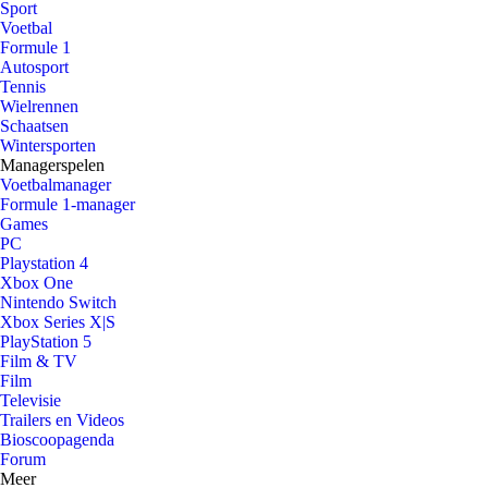
Sport
Voetbal
Formule 1
Autosport
Tennis
Wielrennen
Schaatsen
Wintersporten
Managerspelen
Voetbalmanager
Formule 1-manager
Games
PC
Playstation 4
Xbox One
Nintendo Switch
Xbox Series X|S
PlayStation 5
Film & TV
Film
Televisie
Trailers en Videos
Bioscoopagenda
Forum
Meer