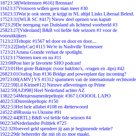
187
23:38
[Wielrennen #616] Brennan!
116
23:37
Vrouwen willen geen man meer #30
150
23:33
Wat je ook stemt, je krijgt in NL altijd Links Liberaal Beleid.
175
23:31
[WLR SC #417] Nieuw deel openen was kaputt
67
23:29
De neergang van Duitsland als lichtend voorbeeld #3
258
23:27
[Videoland] B&B vol liefde 6de seizoen #1 voor de
vooruitkijkers
71
23:23
Teltopic #1567 tel door en door en door....
77
23:22
[IndyCar] #115 We're in Nashville Tennessee
17
23:21
Ariana Grande verlaat de spotlight.
153
23:17
Sterren toen en nu #11
3
23:08
Post hier je favoriete SHO podcast!
67
23:01
Het grote Baktopic (voor bakfoto's, -vragen en -tips) #42
268
23:01
Oorlog Iran #136 Bridge and powerplant day incoming?
297
23:00
[AMV] VS #1312 spammers van de internationale rechtsorde
72
22:59
[Lil Kleine#12] Nieuwe afleveringen op Prime
34
22:59
[AZ#98] Heel Nederland achter AZ
138
22:54
Meisjesnamenlepeltopic #367 LOOOOL LAPO
40
22:53
Dierenlepeltopic #150
38
22:53
Het hele alfabet #108 en 4letterwoord
245
22:49
Russia vs Ukraine #91
196
22:44
[RTL] B&B vol liefde 6de seizoen #4
90
22:34
Nederlandse Politiek #725
5
22:32
Hoeveel geld spendeer jij aan je beginnende relatie?
19
22:29
de beheerder die mij oh zo moe maakt.