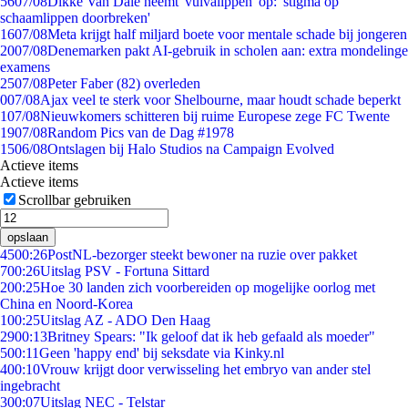
56
07/08
Dikke Van Dale neemt 'vulvalippen' op: 'stigma op
schaamlippen doorbreken'
16
07/08
Meta krijgt half miljard boete voor mentale schade bij jongeren
20
07/08
Denemarken pakt AI-gebruik in scholen aan: extra mondelinge
examens
25
07/08
Peter Faber (82) overleden
0
07/08
Ajax veel te sterk voor Shelbourne, maar houdt schade beperkt
1
07/08
Nieuwkomers schitteren bij ruime Europese zege FC Twente
19
07/08
Random Pics van de Dag #1978
15
06/08
Ontslagen bij Halo Studios na Campaign Evolved
Actieve items
Actieve items
Scrollbar gebruiken
opslaan
45
00:26
PostNL-bezorger steekt bewoner na ruzie over pakket
7
00:26
Uitslag PSV - Fortuna Sittard
2
00:25
Hoe 30 landen zich voorbereiden op mogelijke oorlog met
China en Noord-Korea
1
00:25
Uitslag AZ - ADO Den Haag
29
00:13
Britney Spears: "Ik geloof dat ik heb gefaald als moeder"
5
00:11
Geen 'happy end' bij seksdate via Kinky.nl
4
00:10
Vrouw krijgt door verwisseling het embryo van ander stel
ingebracht
3
00:07
Uitslag NEC - Telstar