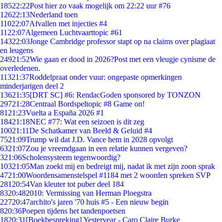
185
22:22
Post hier zo vaak mogelijk om 22:22 uur #76
126
22:13
Nederland toen
110
22:07
Afvallen met injecties #4
11
22:07
Algemeen Luchtvaarttopic #61
143
22:03
Jonge Cambridge professor stapt op na claims over plagiaat
en leugens
249
21:52
Wie gaan er dood in 2026?Post met een vleugje cynisme de
overledenen.
113
21:37
Roddelpraat onder vuur: ongepaste opmerkingen
minderjarigen deel 2
136
21:35
[DRT SC] #6: RendacGoden sponsored by TONZON
297
21:28
Centraal Bordspeltopic #8 Game on!
81
21:23
Vuelta a España 2026 #1
184
21:18
NEC #77: Wat een seizoen is dit zeg
100
21:11
De Schatkamer van Beeld & Geluid #4
75
21:09
Trump wil dat J.D. Vance hem in 2028 opvolgt
63
21:07
Zou je vreemdgaan in een relatie kunnen vergeven?
3
21:06
Scholensysteem tegenwoordig?
103
21:05
Man zoekt mij en bedreigt mij, nadat ik met zijn zoon sprak
47
21:00
Woordensamenstelspel #1184 met 2 woorden spreken SVP
281
20:54
Van kleuter tot puber deel 184
83
20:48
2010: Vermissing van Herman Ploegstra
227
20:47
archito's jaren '70 huis #5 - Een nieuw begin
8
20:36
Poepen tijdens het tandenpoetsen
18
20:31
[Boekbespreking] Yesteryear - Caro Claire Burke