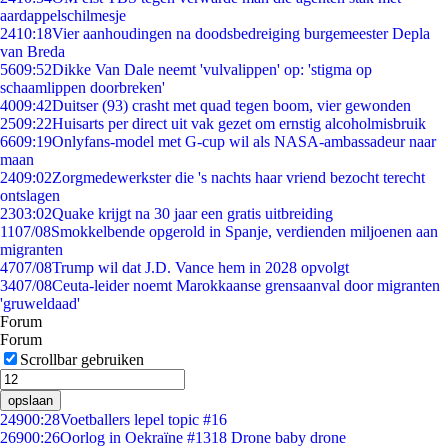
aardappelschilmesje
24
10:18
Vier aanhoudingen na doodsbedreiging burgemeester Depla
van Breda
56
09:52
Dikke Van Dale neemt 'vulvalippen' op: 'stigma op
schaamlippen doorbreken'
40
09:42
Duitser (93) crasht met quad tegen boom, vier gewonden
25
09:22
Huisarts per direct uit vak gezet om ernstig alcoholmisbruik
66
09:19
Onlyfans-model met G-cup wil als NASA-ambassadeur naar
maan
24
09:02
Zorgmedewerkster die 's nachts haar vriend bezocht terecht
ontslagen
23
03:02
Quake krijgt na 30 jaar een gratis uitbreiding
11
07/08
Smokkelbende opgerold in Spanje, verdienden miljoenen aan
migranten
47
07/08
Trump wil dat J.D. Vance hem in 2028 opvolgt
34
07/08
Ceuta-leider noemt Marokkaanse grensaanval door migranten
'gruweldaad'
Forum
Forum
Scrollbar gebruiken
opslaan
249
00:28
Voetballers lepel topic #16
269
00:26
Oorlog in Oekraïne #1318 Drone baby drone