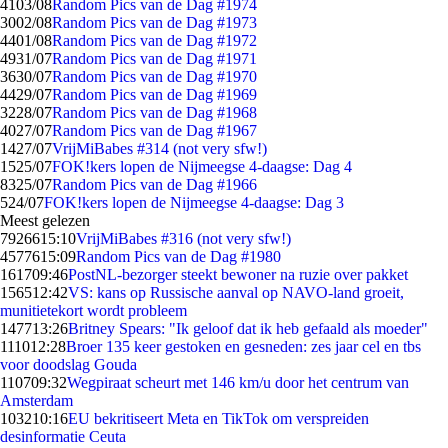
41
03/08
Random Pics van de Dag #1974
30
02/08
Random Pics van de Dag #1973
44
01/08
Random Pics van de Dag #1972
49
31/07
Random Pics van de Dag #1971
36
30/07
Random Pics van de Dag #1970
44
29/07
Random Pics van de Dag #1969
32
28/07
Random Pics van de Dag #1968
40
27/07
Random Pics van de Dag #1967
14
27/07
VrijMiBabes #314 (not very sfw!)
15
25/07
FOK!kers lopen de Nijmeegse 4-daagse: Dag 4
83
25/07
Random Pics van de Dag #1966
5
24/07
FOK!kers lopen de Nijmeegse 4-daagse: Dag 3
Meest gelezen
79266
15:10
VrijMiBabes #316 (not very sfw!)
45776
15:09
Random Pics van de Dag #1980
1617
09:46
PostNL-bezorger steekt bewoner na ruzie over pakket
1565
12:42
VS: kans op Russische aanval op NAVO-land groeit,
munitietekort wordt probleem
1477
13:26
Britney Spears: "Ik geloof dat ik heb gefaald als moeder"
1110
12:28
Broer 135 keer gestoken en gesneden: zes jaar cel en tbs
voor doodslag Gouda
1107
09:32
Wegpiraat scheurt met 146 km/u door het centrum van
Amsterdam
1032
10:16
EU bekritiseert Meta en TikTok om verspreiden
desinformatie Ceuta