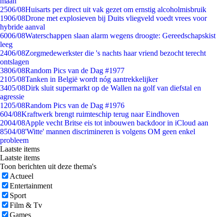
maan
25
06/08
Huisarts per direct uit vak gezet om ernstig alcoholmisbruik
19
06/08
Drone met explosieven bij Duits vliegveld voedt vrees voor
hybride aanval
60
06/08
Waterschappen slaan alarm wegens droogte: Gereedschapskist
leeg
24
06/08
Zorgmedewerkster die 's nachts haar vriend bezocht terecht
ontslagen
38
06/08
Random Pics van de Dag #1977
21
05/08
Tanken in België wordt nóg aantrekkelijker
34
05/08
Dirk sluit supermarkt op de Wallen na golf van diefstal en
agressie
12
05/08
Random Pics van de Dag #1976
6
04/08
Kraftwerk brengt ruimteschip terug naar Eindhoven
20
04/08
Apple vecht Britse eis tot inbouwen backdoor in iCloud aan
85
04/08
'Witte' mannen discrimineren is volgens OM geen enkel
probleem
Laatste items
Laatste items
Toon berichten uit deze thema's
Actueel
Entertainment
Sport
Film & Tv
Games