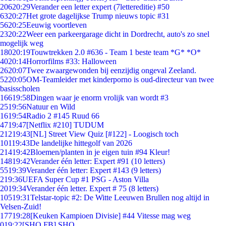
206
20:29
Verander een letter expert (7lettereditie) #50
63
20:27
Het grote dagelijkse Trump nieuws topic #31
56
20:25
Eeuwig voortleven
23
20:22
Weer een parkeergarage dicht in Dordrecht, auto's zo snel
mogelijk weg
180
20:19
Touwtrekken 2.0 #636 - Team 1 beste team *G* *O*
40
20:14
Horrorfilms #33: Halloween
26
20:07
Twee zwaargewonden bij eenzijdig ongeval Zeeland.
52
20:05
OM-Teamleider met kinderporno is oud-directeur van twee
basisscholen
166
19:58
Dingen waar je enorm vrolijk van wordt #3
25
19:56
Natuur en Wild
16
19:54
Radio 2 #145 Ruud 66
47
19:47
[Netflix #210] TUDUM
212
19:43
[NL] Street View Quiz [#122] - Loogisch toch
101
19:43
De landelijke hittegolf van 2026
214
19:42
Bloemen/planten in je eigen tuin #94 Kleur!
148
19:42
Verander één letter: Expert #91 (10 letters)
55
19:39
Verander één letter: Expert #143 (9 letters)
2
19:36
UEFA Super Cup #1 PSG - Aston Villa
20
19:34
Verander één letter. Expert # 75 (8 letters)
105
19:31
Telstar-topic #2: De Witte Leeuwen Brullen nog altijd in
Velsen-Zuid!
177
19:28
[Keuken Kampioen Divisie] #44 Vitesse mag weg
0
19:22
[SHO FB] SHO