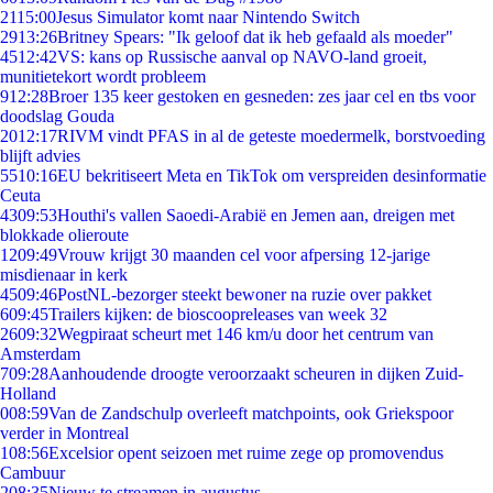
21
15:00
Jesus Simulator komt naar Nintendo Switch
29
13:26
Britney Spears: "Ik geloof dat ik heb gefaald als moeder"
45
12:42
VS: kans op Russische aanval op NAVO-land groeit,
munitietekort wordt probleem
9
12:28
Broer 135 keer gestoken en gesneden: zes jaar cel en tbs voor
doodslag Gouda
20
12:17
RIVM vindt PFAS in al de geteste moedermelk, borstvoeding
blijft advies
55
10:16
EU bekritiseert Meta en TikTok om verspreiden desinformatie
Ceuta
43
09:53
Houthi's vallen Saoedi-Arabië en Jemen aan, dreigen met
blokkade olieroute
12
09:49
Vrouw krijgt 30 maanden cel voor afpersing 12-jarige
misdienaar in kerk
45
09:46
PostNL-bezorger steekt bewoner na ruzie over pakket
6
09:45
Trailers kijken: de bioscoopreleases van week 32
26
09:32
Wegpiraat scheurt met 146 km/u door het centrum van
Amsterdam
7
09:28
Aanhoudende droogte veroorzaakt scheuren in dijken Zuid-
Holland
0
08:59
Van de Zandschulp overleeft matchpoints, ook Griekspoor
verder in Montreal
1
08:56
Excelsior opent seizoen met ruime zege op promovendus
Cambuur
2
08:35
Nieuw te streamen in augustus