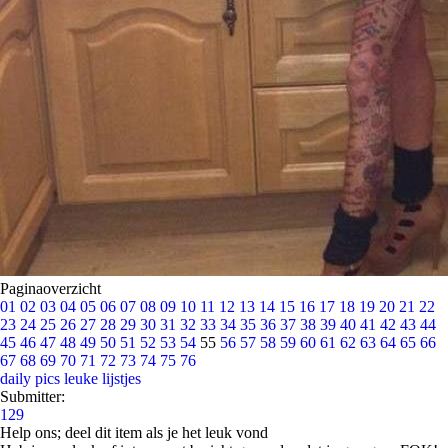
Paginaoverzicht
01
02
03
04
05
06
07
08
09
10
11
12
13
14
15
16
17
18
19
20
21
22
23
24
25
26
27
28
29
30
31
32
33
34
35
36
37
38
39
40
41
42
43
44
45
46
47
48
49
50
51
52
53
54
55
56
57
58
59
60
61
62
63
64
65
66
67
68
69
70
71
72
73
74
75
76
daily pics
leuke lijstjes
Submitter:
129
Help ons; deel dit item als je het leuk vond