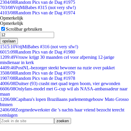
23
04/08
Random Pics van de Dag #1975
7
03/08
VrijMiBabes #315 (not very sfw!)
41
03/08
Random Pics van de Dag #1974
Opmerkelijk
Opmerkelijk
Scrollbar gebruiken
opslaan
15
15:10
VrijMiBabes #316 (not very sfw!)
60
15:09
Random Pics van de Dag #1980
12
09:49
Vrouw krijgt 30 maanden cel voor afpersing 12-jarige
misdienaar in kerk
44
09:46
PostNL-bezorger steekt bewoner na ruzie over pakket
35
08/08
Random Pics van de Dag #1979
19
07/08
Random Pics van de Dag #1978
40
06/08
Duitser (93) crasht met quad tegen boom, vier gewonden
66
06/08
Onlyfans-model met G-cup wil als NASA-ambassadeur naar
maan
12
06/08
Capibara's lopen Braziliaans parlementsgebouw Mato Grosso
binnen
24
06/08
Zorgmedewerkster die 's nachts haar vriend bezocht terecht
ontslagen