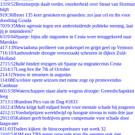
13
19:52
Benzineprijs daalt verder, onzekerheid over Straat van Hormuz
blijft
9
19:36
Broer 135 keer gestoken en gesneden: zes jaar cel en tbs voor
doodslag Gouda
70
19:35
Meer agressie tegen een andersluidende politieke mening, laat
jij je intimideren?
63
19:04
Spanje: bijna alle migranten in Ceuta weer teruggekeerd naar
Marokko
4
17:13
Niewiadoma profiteert van pokerspel en grijpt geel op Ventoux
7
16:10
Aanhoudende droogte veroorzaakt scheuren in dijken Zuid-
Holland
27
15:52
Italië hindert reizigers uit Spanje na migratiecrisis Ceuta
23
14:17
Long live the 7th of October
2
14:11
Nieuw te streamen in augustus
1
14:08
Excelsior opent seizoen met ruime zege op promovendus
Cambuur
60
13:58
Waterschappen slaan alarm wegens droogte: Gereedschapskist
leeg
37
13:13
Random Pics van de Dag #1833
16
12:43
Meta krijgt half miljard boete voor mentale schade bij jongeren
42
12:11
Voedselprijzen wereldwijd op hoogste niveau in ruim drie jaar
29
11:05
Kabinet geeft bedrijven geen compensatie voor schade door
laagwater
6
11:03
Trailers kijken: de bioscoopreleases van week 32
24
10:54
OM eist TBS tegen verwarde man die agenten stak met