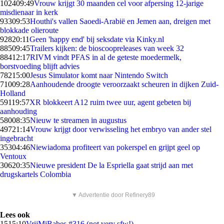
1024
09:49
Vrouw krijgt 30 maanden cel voor afpersing 12-jarige
misdienaar in kerk
933
09:53
Houthi's vallen Saoedi-Arabië en Jemen aan, dreigen met
blokkade olieroute
928
20:11
Geen 'happy end' bij seksdate via Kinky.nl
885
09:45
Trailers kijken: de bioscoopreleases van week 32
884
12:17
RIVM vindt PFAS in al de geteste moedermelk,
borstvoeding blijft advies
782
15:00
Jesus Simulator komt naar Nintendo Switch
710
09:28
Aanhoudende droogte veroorzaakt scheuren in dijken Zuid-
Holland
591
19:57
XR blokkeert A12 ruim twee uur, agent gebeten bij
aanhouding
580
08:35
Nieuw te streamen in augustus
497
21:14
Vrouw krijgt door verwisseling het embryo van ander stel
ingebracht
353
04:46
Niewiadoma profiteert van pokerspel en grijpt geel op
Ventoux
306
20:35
Nieuwe president De la Espriella gaat strijd aan met
drugskartels Colombia
▼ Advertentie door Refinery89
Lees ook
15
15:10
VrijMiBabes #316 (not very sfw!)