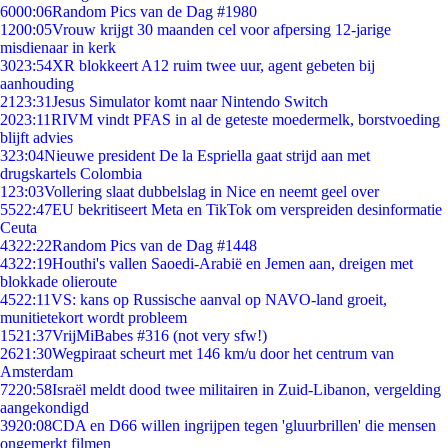
60
00:06
Random Pics van de Dag #1980
12
00:05
Vrouw krijgt 30 maanden cel voor afpersing 12-jarige
misdienaar in kerk
30
23:54
XR blokkeert A12 ruim twee uur, agent gebeten bij
aanhouding
21
23:31
Jesus Simulator komt naar Nintendo Switch
20
23:11
RIVM vindt PFAS in al de geteste moedermelk, borstvoeding
blijft advies
3
23:04
Nieuwe president De la Espriella gaat strijd aan met
drugskartels Colombia
1
23:03
Vollering slaat dubbelslag in Nice en neemt geel over
55
22:47
EU bekritiseert Meta en TikTok om verspreiden desinformatie
Ceuta
43
22:22
Random Pics van de Dag #1448
43
22:19
Houthi's vallen Saoedi-Arabië en Jemen aan, dreigen met
blokkade olieroute
45
22:11
VS: kans op Russische aanval op NAVO-land groeit,
munitietekort wordt probleem
15
21:37
VrijMiBabes #316 (not very sfw!)
26
21:30
Wegpiraat scheurt met 146 km/u door het centrum van
Amsterdam
72
20:58
Israël meldt dood twee militairen in Zuid-Libanon, vergelding
aangekondigd
39
20:08
CDA en D66 willen ingrijpen tegen 'gluurbrillen' die mensen
ongemerkt filmen