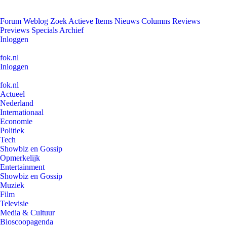
Forum
Weblog
Zoek
Actieve Items
Nieuws
Columns
Reviews
Previews
Specials
Archief
Inloggen
fok.nl
Inloggen
fok.nl
Actueel
Nederland
Internationaal
Economie
Politiek
Tech
Showbiz en Gossip
Opmerkelijk
Entertainment
Showbiz en Gossip
Muziek
Film
Televisie
Media & Cultuur
Bioscoopagenda