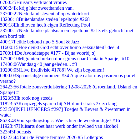
67
00:25
Huisarts verkracht vrouw.
8
00:24
Ik krijg hier zweethanden van.
237
00:22
Nederland stevent af op watertekort
132
00:18
Buitenlandse steden lepeltopic #268
5
00:18
Eindhoven heeft eigen Reflecting Pool
235
00:17
Nederlandse plaatsnamen lepeltopic #213 elk gehucht met
een bord telt
4
00:17
Petitie behoud npo 5 Soul & Jazz
116
00:15
Hoe denkt God echt over homo-seksualiteit? deel 4
27
00:14
De Avondetappe #177 - Bijna voorbij :(
175
00:10
Migranten breken door grens naar Ceuta in Spanje,l #10
174
00:06
Vandaag 40 jaar geleden... #3
192
00:05
[Live Eredivisie #1786] We zijn begonnen!
69
00:03
Spaanstalige nummers #34 A que calor nos pasaremos por el
verano?
264
23:56
Totale zonsverduistering 12-08-2026 (Groenland, IJsland en
Spanje) #1
15
23:53
Ik rook nog steeds
118
23:53
Koopzegels sparen bij AH duurt straks 2x zo lang
5
23:50
[INFLUENCERS #297] Toetjes & Bevers & Zwemmen in
water
86
23:49
Voorspellingstopic: Wie is hier de weerkundige? #16
119
23:47
Huisarts doet haar werk onder invloed van alcohol
3
23:45
Podcasts
183
23:44
Tour de France femmes 2026 #5 Lollergps