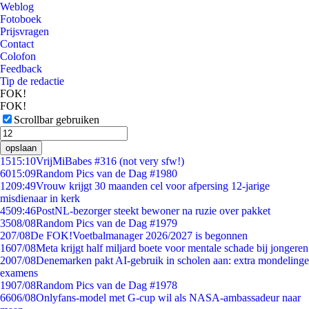
Weblog
Fotoboek
Prijsvragen
Contact
Colofon
Feedback
Tip de redactie
FOK!
FOK!
Scrollbar gebruiken
opslaan
15
15:10
VrijMiBabes #316 (not very sfw!)
60
15:09
Random Pics van de Dag #1980
12
09:49
Vrouw krijgt 30 maanden cel voor afpersing 12-jarige
misdienaar in kerk
45
09:46
PostNL-bezorger steekt bewoner na ruzie over pakket
35
08/08
Random Pics van de Dag #1979
2
07/08
De FOK!Voetbalmanager 2026/2027 is begonnen
16
07/08
Meta krijgt half miljard boete voor mentale schade bij jongeren
20
07/08
Denemarken pakt AI-gebruik in scholen aan: extra mondelinge
examens
19
07/08
Random Pics van de Dag #1978
66
06/08
Onlyfans-model met G-cup wil als NASA-ambassadeur naar