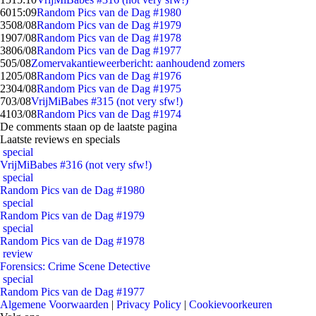
60
15:09
Random Pics van de Dag #1980
35
08/08
Random Pics van de Dag #1979
19
07/08
Random Pics van de Dag #1978
38
06/08
Random Pics van de Dag #1977
5
05/08
Zomervakantieweerbericht: aanhoudend zomers
12
05/08
Random Pics van de Dag #1976
23
04/08
Random Pics van de Dag #1975
7
03/08
VrijMiBabes #315 (not very sfw!)
41
03/08
Random Pics van de Dag #1974
De comments staan op de laatste pagina
Laatste reviews en specials
special
VrijMiBabes #316 (not very sfw!)
special
Random Pics van de Dag #1980
special
Random Pics van de Dag #1979
special
Random Pics van de Dag #1978
review
Forensics: Crime Scene Detective
special
Random Pics van de Dag #1977
Algemene Voorwaarden
|
Privacy Policy
|
Cookievoorkeuren