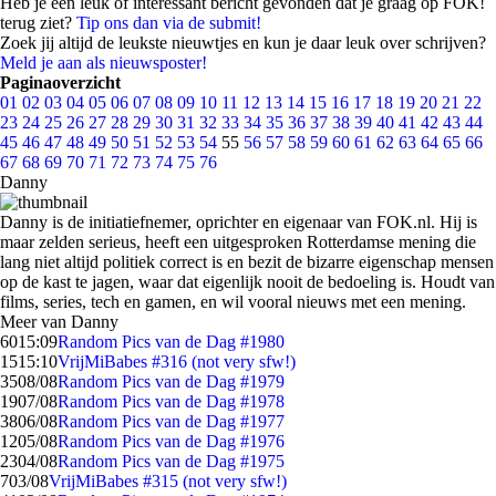
Heb je een leuk of interessant bericht gevonden dat je graag op FOK!
terug ziet?
Tip ons dan via de submit!
Zoek jij altijd de leukste nieuwtjes en kun je daar leuk over schrijven?
Meld je aan als nieuwsposter!
Paginaoverzicht
01
02
03
04
05
06
07
08
09
10
11
12
13
14
15
16
17
18
19
20
21
22
23
24
25
26
27
28
29
30
31
32
33
34
35
36
37
38
39
40
41
42
43
44
45
46
47
48
49
50
51
52
53
54
55
56
57
58
59
60
61
62
63
64
65
66
67
68
69
70
71
72
73
74
75
76
Danny
Danny is de initiatiefnemer, oprichter en eigenaar van FOK.nl. Hij is
maar zelden serieus, heeft een uitgesproken Rotterdamse mening die
lang niet altijd politiek correct is en bezit de bizarre eigenschap mensen
op de kast te jagen, waar dat eigenlijk nooit de bedoeling is. Houdt van
films, series, tech en gamen, en wil vooral nieuws met een mening.
Meer van Danny
60
15:09
Random Pics van de Dag #1980
15
15:10
VrijMiBabes #316 (not very sfw!)
35
08/08
Random Pics van de Dag #1979
19
07/08
Random Pics van de Dag #1978
38
06/08
Random Pics van de Dag #1977
12
05/08
Random Pics van de Dag #1976
23
04/08
Random Pics van de Dag #1975
7
03/08
VrijMiBabes #315 (not very sfw!)