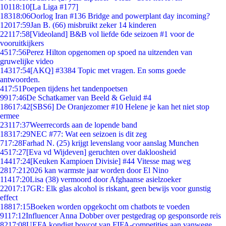
101
18:10
[La Liga #177]
183
18:06
Oorlog Iran #136 Bridge and powerplant day incoming?
120
17:59
Jan B. (66) misbruikt zeker 14 kinderen
221
17:58
[Videoland] B&B vol liefde 6de seizoen #1 voor de
vooruitkijkers
45
17:56
Perez Hilton opgenomen op spoed na uitzenden van
gruwelijke video
143
17:54
[AKQ] #3384 Topic met vragen. En soms goede
antwoorden.
4
17:51
Poepen tijdens het tandenpoetsen
99
17:46
De Schatkamer van Beeld & Geluid #4
186
17:42
[SBS6] De Oranjezomer #10 Helene je kan het niet stop
ermee
231
17:37
Weerrecords aan de lopende band
183
17:29
NEC #77: Wat een seizoen is dit zeg
7
17:28
Farhad N. (25) krijgt levenslang voor aanslag Munchen
45
17:27
[Eva vd Wijdeven] geruchten over dakloosheid
144
17:24
[Keuken Kampioen Divisie] #44 Vitesse mag weg
28
17:21
2026 kan warmste jaar worden door El Nino
114
17:20
Lisa (38) vermoord door Afghaanse asielzoeker
220
17:17
GR: Elk glas alcohol is riskant, geen bewijs voor gunstig
effect
188
17:15
Boeken worden opgekocht om chatbots te voeden
91
17:12
Influencer Anna Dobber over pestgedrag op gesponsorde reis
82
17:08
UEFA kondigt boycot van FIFA-competities aan vanwege