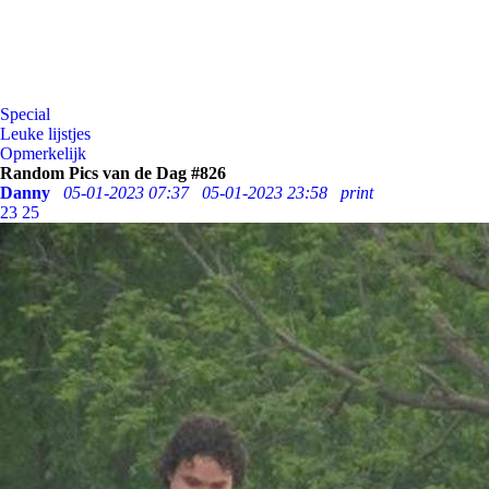
Special
Leuke lijstjes
Opmerkelijk
Random Pics van de Dag #826
Danny
05-01-2023 07:37
05-01-2023 23:58
print
23
25