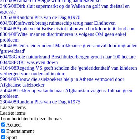
21
05/08
Tanken in België wordt nóg aantrekkelijker
34
05/08
Dirk sluit supermarkt op de Wallen na golf van diefstal en
agressie
12
05/08
Random Pics van de Dag #1976
6
04/08
Kraftwerk brengt ruimteschip terug naar Eindhoven
20
04/08
Apple vecht Britse eis tot inbouwen backdoor in iCloud aan
83
04/08
'Witte' mannen discrimineren is volgens OM geen enkel
probleem
30
04/08
Ceuta-leider noemt Marokkaanse grensaanval door migranten
'gruweldaad'
6
04/08
Grote natuurbrand Boschhuizerbergen groeit naar 100 hectare
6
04/08
FOK! was even down
41
04/08
Regering VS geeft scholen die 'genderidentiteit' van kinderen
verbergen voor ouders ultimatum
59
04/08
Vrouw die asielzoekers hielp in Athene vermoord door
Afghaanse asielzoeker
25
04/08
Lekker op vakantie naar Afghanistan volgens Taliban geen
probleem
23
04/08
Random Pics van de Dag #1975
Laatste items
Laatste items
Toon berichten uit deze thema's
Actueel
Entertainment
Sport