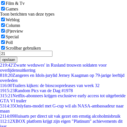
Film & Tv
Games
Toon berichten van deze types
Weblog
Column
(P)review
Special
Poll
Scrollbar gebruiken
opslaan
2
19:42
'Zwarte weduwes' in Rusland trouwen soldaten voor
overlijdensuitkering
8
18:20
Zangeres en Idols-jurylid Jerney Kaagman op 79-jarige leeftijd
overleden
1
16:00
Trailers kijken: de bioscoopreleases van week 32
19
15:23
Random Pics van de Dag #1978
3
15:21
Netflix-abonnees krijgen exclusieve early access tot uitgebreide
GTA VI trailer
53
14:35
Onlyfans-model met G-cup wil als NASA-ambassadeur naar
maan
21
14:09
Huisarts per direct uit vak gezet om ernstig alcoholmisbruik
1
12:12
XBOX platform krijgt zijn eigen "Platinum" achievements dit
jaar