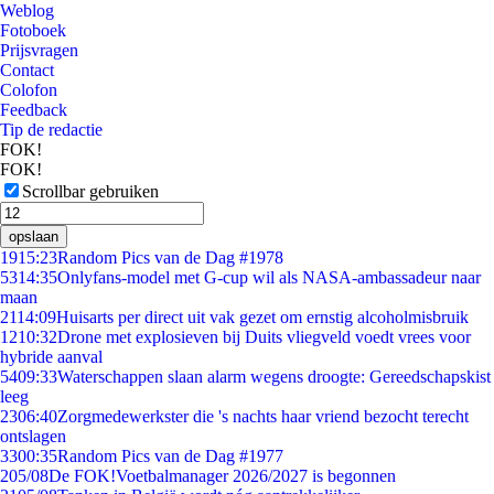
Weblog
Fotoboek
Prijsvragen
Contact
Colofon
Feedback
Tip de redactie
FOK!
FOK!
Scrollbar gebruiken
opslaan
19
15:23
Random Pics van de Dag #1978
53
14:35
Onlyfans-model met G-cup wil als NASA-ambassadeur naar
maan
21
14:09
Huisarts per direct uit vak gezet om ernstig alcoholmisbruik
12
10:32
Drone met explosieven bij Duits vliegveld voedt vrees voor
hybride aanval
54
09:33
Waterschappen slaan alarm wegens droogte: Gereedschapskist
leeg
23
06:40
Zorgmedewerkster die 's nachts haar vriend bezocht terecht
ontslagen
33
00:35
Random Pics van de Dag #1977
2
05/08
De FOK!Voetbalmanager 2026/2027 is begonnen