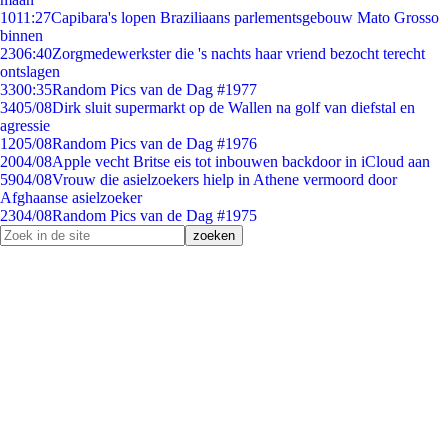
10
11:27
Capibara's lopen Braziliaans parlementsgebouw Mato Grosso
binnen
23
06:40
Zorgmedewerkster die 's nachts haar vriend bezocht terecht
ontslagen
33
00:35
Random Pics van de Dag #1977
34
05/08
Dirk sluit supermarkt op de Wallen na golf van diefstal en
agressie
12
05/08
Random Pics van de Dag #1976
20
04/08
Apple vecht Britse eis tot inbouwen backdoor in iCloud aan
59
04/08
Vrouw die asielzoekers hielp in Athene vermoord door
Afghaanse asielzoeker
23
04/08
Random Pics van de Dag #1975