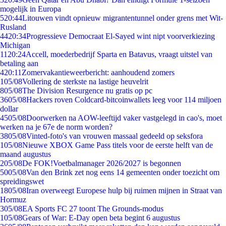
mogelijk in Europa
5
20:44
Litouwen vindt opnieuw migrantentunnel onder grens met Wit-
Rusland
44
20:34
Progressieve Democraat El-Sayed wint nipt voorverkiezing
Michigan
11
20:24
Accell, moederbedrijf Sparta en Batavus, vraagt uitstel van
betaling aan
4
20:11
Zomervakantieweerbericht: aanhoudend zomers
1
05/08
Vollering de sterkste na lastige heuvelrit
8
05/08
The Division Resurgence nu gratis op pc
36
05/08
Hackers roven Coldcard-bitcoinwallets leeg voor 114 miljoen
dollar
45
05/08
Doorwerken na AOW-leeftijd vaker vastgelegd in cao's, moet
werken na je 67e de norm worden?
38
05/08
Vinted-foto's van vrouwen massaal gedeeld op seksfora
1
05/08
Nieuwe XBOX Game Pass titels voor de eerste helft van de
maand augustus
2
05/08
De FOK!Voetbalmanager 2026/2027 is begonnen
50
05/08
Van den Brink zet nog eens 14 gemeenten onder toezicht om
spreidingswet
18
05/08
Iran overweegt Europese hulp bij ruimen mijnen in Straat van
Hormuz
3
05/08
EA Sports FC 27 toont The Grounds-modus
1
05/08
Gears of War: E-Day open beta begint 6 augustus