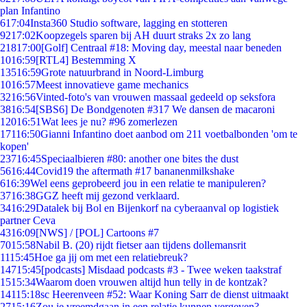
plan Infantino
6
17:04
Insta360 Studio software, lagging en stotteren
92
17:02
Koopzegels sparen bij AH duurt straks 2x zo lang
218
17:00
[Golf] Centraal #18: Moving day, meestal naar beneden
10
16:59
[RTL4] Bestemming X
135
16:59
Grote natuurbrand in Noord-Limburg
10
16:57
Meest innovatieve game mechanics
32
16:56
Vinted-foto's van vrouwen massaal gedeeld op seksfora
38
16:54
[SBS6] De Bondgenoten #317 We dansen de macaroni
120
16:51
Wat lees je nu? #96 zomerlezen
171
16:50
Gianni Infantino doet aanbod om 211 voetbalbonden 'om te
kopen'
237
16:45
Speciaalbieren #80: another one bites the dust
56
16:44
Covid19 the aftermath #17 bananenmilkshake
6
16:39
Wel eens geprobeerd jou in een relatie te manipuleren?
37
16:38
GGZ heeft mij gezond verklaard.
34
16:29
Datalek bij Bol en Bijenkorf na cyberaanval op logistiek
partner Ceva
43
16:09
[NWS] / [POL] Cartoons #7
70
15:58
Nabil B. (20) rijdt fietser aan tijdens dollemansrit
11
15:45
Hoe ga jij om met een relatiebreuk?
147
15:45
[podcasts] Misdaad podcasts #3 - Twee weken taakstraf
15
15:34
Waarom doen vrouwen altijd hun telly in de kontzak?
141
15:18
sc Heerenveen #52: Waar Koning Sarr de dienst uitmaakt
27
15:16
Zou je vreemdgaan in een relatie kunnen vergeven?