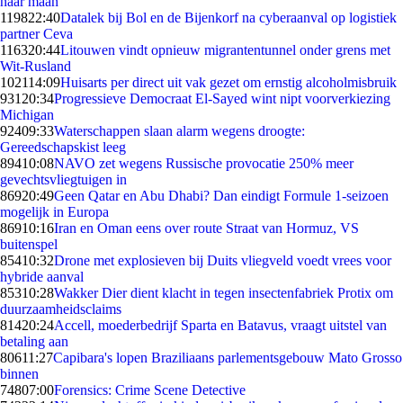
naar maan
1198
22:40
Datalek bij Bol en de Bijenkorf na cyberaanval op logistiek
partner Ceva
1163
20:44
Litouwen vindt opnieuw migrantentunnel onder grens met
Wit-Rusland
1021
14:09
Huisarts per direct uit vak gezet om ernstig alcoholmisbruik
931
20:34
Progressieve Democraat El-Sayed wint nipt voorverkiezing
Michigan
924
09:33
Waterschappen slaan alarm wegens droogte:
Gereedschapskist leeg
894
10:08
NAVO zet wegens Russische provocatie 250% meer
gevechtsvliegtuigen in
869
20:49
Geen Qatar en Abu Dhabi? Dan eindigt Formule 1-seizoen
mogelijk in Europa
869
10:16
Iran en Oman eens over route Straat van Hormuz, VS
buitenspel
854
10:32
Drone met explosieven bij Duits vliegveld voedt vrees voor
hybride aanval
853
10:28
Wakker Dier dient klacht in tegen insectenfabriek Protix om
duurzaamheidsclaims
814
20:24
Accell, moederbedrijf Sparta en Batavus, vraagt uitstel van
betaling aan
806
11:27
Capibara's lopen Braziliaans parlementsgebouw Mato Grosso
binnen
748
07:00
Forensics: Crime Scene Detective