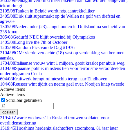
36
05/08
Pentagon verbruikt meer raketten dan kan worden aangevuld,
tekort dreigt
21
05/08
Tanken in België wordt nóg aantrekkelijker
34
05/08
Dirk sluit supermarkt op de Wallen na golf van diefstal en
agressie
13
05/08
Nederlander (23) aangehouden in Duitsland na snelheid van
235 km/u
3
05/08
Gedurfd NEC blijft overeind bij Olympiakos
14
05/08
Long live the 7th of October
12
05/08
Random Pics van de Dag #1976
21
04/08
OM: vierde verdachte (18) vast op verdenking van beramen
aanslag
17
04/08
Italiaanse vrouw wint 1 miljoen, gooit kraslot per abuis weg
31
04/08
Spaanse politie: minstens tien voor terrorisme veroordeelden
onder migranten Ceuta
6
04/08
Kraftwerk brengt ruimteschip terug naar Eindhoven
1
04/08
Reusser wint tijdrit en neemt geel over, Nooijen knap tweede
Actieve items
Actieve items
Scrollbar gebruiken
opslaan
2
19:49
'Zwarte weduwes' in Rusland trouwen soldaten voor
overlijdensuitkering
15
19:45
Hiroshima herdenkt slachtoffers atoombom, 81 jaar later