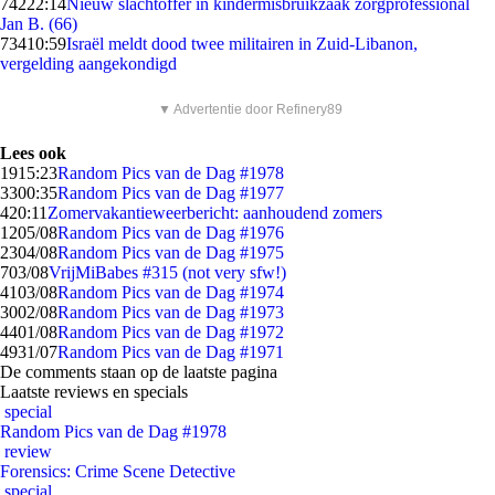
742
22:14
Nieuw slachtoffer in kindermisbruikzaak zorgprofessional
Jan B. (66)
734
10:59
Israël meldt dood twee militairen in Zuid-Libanon,
vergelding aangekondigd
▼ Advertentie door Refinery89
Lees ook
19
15:23
Random Pics van de Dag #1978
33
00:35
Random Pics van de Dag #1977
4
20:11
Zomervakantieweerbericht: aanhoudend zomers
12
05/08
Random Pics van de Dag #1976
23
04/08
Random Pics van de Dag #1975
7
03/08
VrijMiBabes #315 (not very sfw!)
41
03/08
Random Pics van de Dag #1974
30
02/08
Random Pics van de Dag #1973
44
01/08
Random Pics van de Dag #1972
49
31/07
Random Pics van de Dag #1971
De comments staan op de laatste pagina
Laatste reviews en specials
special
Random Pics van de Dag #1978
review
Forensics: Crime Scene Detective
special