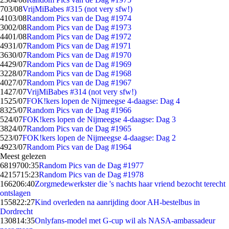
7
03/08
VrijMiBabes #315 (not very sfw!)
41
03/08
Random Pics van de Dag #1974
30
02/08
Random Pics van de Dag #1973
44
01/08
Random Pics van de Dag #1972
49
31/07
Random Pics van de Dag #1971
36
30/07
Random Pics van de Dag #1970
44
29/07
Random Pics van de Dag #1969
32
28/07
Random Pics van de Dag #1968
40
27/07
Random Pics van de Dag #1967
14
27/07
VrijMiBabes #314 (not very sfw!)
15
25/07
FOK!kers lopen de Nijmeegse 4-daagse: Dag 4
83
25/07
Random Pics van de Dag #1966
5
24/07
FOK!kers lopen de Nijmeegse 4-daagse: Dag 3
38
24/07
Random Pics van de Dag #1965
5
23/07
FOK!kers lopen de Nijmeegse 4-daagse: Dag 2
49
23/07
Random Pics van de Dag #1964
Meest gelezen
68197
00:35
Random Pics van de Dag #1977
42157
15:23
Random Pics van de Dag #1978
1662
06:40
Zorgmedewerkster die 's nachts haar vriend bezocht terecht
ontslagen
1558
22:27
Kind overleden na aanrijding door AH-bestelbus in
Dordrecht
1308
14:35
Onlyfans-model met G-cup wil als NASA-ambassadeur