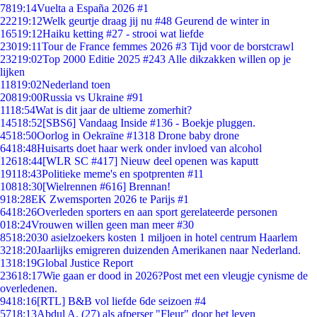
78
19:14
Vuelta a España 2026 #1
222
19:12
Welk geurtje draag jij nu #48 Geurend de winter in
165
19:12
Haiku ketting #27 - strooi wat liefde
230
19:11
Tour de France femmes 2026 #3 Tijd voor de borstcrawl
232
19:02
Top 2000 Editie 2025 #243 Alle dikzakken willen op je
lijken
118
19:02
Nederland toen
208
19:00
Russia vs Ukraine #91
11
18:54
Wat is dit jaar de ultieme zomerhit?
145
18:52
[SBS6] Vandaag Inside #136 - Boekje pluggen.
45
18:50
Oorlog in Oekraïne #1318 Drone baby drone
64
18:48
Huisarts doet haar werk onder invloed van alcohol
126
18:44
[WLR SC #417] Nieuw deel openen was kaputt
191
18:43
Politieke meme's en spotprenten #11
108
18:30
[Wielrennen #616] Brennan!
9
18:28
EK Zwemsporten 2026 te Parijs #1
64
18:26
Overleden sporters en aan sport gerelateerde personen
0
18:24
Vrouwen willen geen man meer #30
85
18:20
30 asielzoekers kosten 1 miljoen in hotel centrum Haarlem
32
18:20
Jaarlijks emigreren duizenden Amerikanen naar Nederland.
13
18:19
Global Justice Report
236
18:17
Wie gaan er dood in 2026?Post met een vleugje cynisme de
overledenen.
94
18:16
[RTL] B&B vol liefde 6de seizoen #4
57
18:13
Abdul A. (27) als afperser "Fleur" door het leven