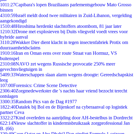
10
11:27
Capibara's lopen Braziliaans parlementsgebouw Mato Grosso
binnen
43
10:59
Israël meldt dood twee militairen in Zuid-Libanon, vergelding
aangekondigd
15
10:48
Hiroshima herdenkt slachtoffers atoombom, 81 jaar later
12
10:32
Drone met explosieven bij Duits vliegveld voedt vrees voor
hybride aanval
31
10:28
Wakker Dier dient klacht in tegen insectenfabriek Protix om
duurzaamheidsclaims
19
10:16
Iran en Oman eens over route Straat van Hormuz, VS
buitenspel
23
10:08
NAVO zet wegens Russische provocatie 250% meer
gevechtsvliegtuigen in
54
09:33
Waterschappen slaan alarm wegens droogte: Gereedschapskist
leeg
1
07:00
Forensics: Crime Scene Detective
23
06:40
Zorgmedewerkster die 's nachts haar vriend bezocht terecht
ontslagen
33
00:35
Random Pics van de Dag #1977
18
22:40
Datalek bij Bol en de Bijenkorf na cyberaanval op logistiek
partner Ceva
33
22:27
Kind overleden na aanrijding door AH-bestelbus in Dordrecht
6
22:14
Nieuw slachtoffer in kindermisbruikzaak zorgprofessional Jan
B. (66)
3
20:49
Geen Qatar en Abu Dhabi? Dan eindigt Formule 1-seizoen