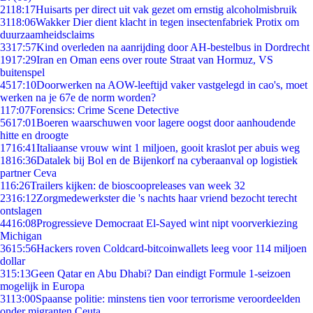
21
18:17
Huisarts per direct uit vak gezet om ernstig alcoholmisbruik
31
18:06
Wakker Dier dient klacht in tegen insectenfabriek Protix om
duurzaamheidsclaims
33
17:57
Kind overleden na aanrijding door AH-bestelbus in Dordrecht
19
17:29
Iran en Oman eens over route Straat van Hormuz, VS
buitenspel
45
17:10
Doorwerken na AOW-leeftijd vaker vastgelegd in cao's, moet
werken na je 67e de norm worden?
1
17:07
Forensics: Crime Scene Detective
56
17:01
Boeren waarschuwen voor lagere oogst door aanhoudende
hitte en droogte
17
16:41
Italiaanse vrouw wint 1 miljoen, gooit kraslot per abuis weg
18
16:36
Datalek bij Bol en de Bijenkorf na cyberaanval op logistiek
partner Ceva
1
16:26
Trailers kijken: de bioscoopreleases van week 32
23
16:12
Zorgmedewerkster die 's nachts haar vriend bezocht terecht
ontslagen
44
16:08
Progressieve Democraat El-Sayed wint nipt voorverkiezing
Michigan
36
15:56
Hackers roven Coldcard-bitcoinwallets leeg voor 114 miljoen
dollar
3
15:13
Geen Qatar en Abu Dhabi? Dan eindigt Formule 1-seizoen
mogelijk in Europa
31
13:00
Spaanse politie: minstens tien voor terrorisme veroordeelden
onder migranten Ceuta