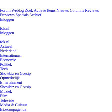
Forum
Weblog
Zoek
Actieve Items
Nieuws
Columns
Reviews
Previews
Specials
Archief
Inloggen
fok.nl
Inloggen
fok.nl
Actueel
Nederland
Internationaal
Economie
Politiek
Tech
Showbiz en Gossip
Opmerkelijk
Entertainment
Showbiz en Gossip
Muziek
Film
Televisie
Media & Cultuur
Bioscoopagenda