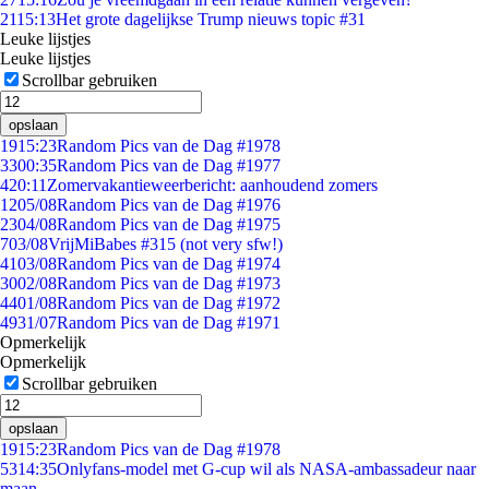
21
15:13
Het grote dagelijkse Trump nieuws topic #31
Leuke lijstjes
Leuke lijstjes
Scrollbar gebruiken
opslaan
19
15:23
Random Pics van de Dag #1978
33
00:35
Random Pics van de Dag #1977
4
20:11
Zomervakantieweerbericht: aanhoudend zomers
12
05/08
Random Pics van de Dag #1976
23
04/08
Random Pics van de Dag #1975
7
03/08
VrijMiBabes #315 (not very sfw!)
41
03/08
Random Pics van de Dag #1974
30
02/08
Random Pics van de Dag #1973
44
01/08
Random Pics van de Dag #1972
49
31/07
Random Pics van de Dag #1971
Opmerkelijk
Opmerkelijk
Scrollbar gebruiken
opslaan
19
15:23
Random Pics van de Dag #1978
53
14:35
Onlyfans-model met G-cup wil als NASA-ambassadeur naar
maan