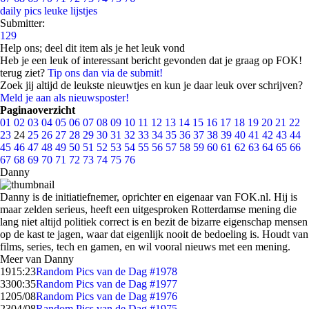
daily pics
leuke lijstjes
Submitter:
129
Help ons; deel dit item als je het leuk vond
Heb je een leuk of interessant bericht gevonden dat je graag op FOK!
terug ziet?
Tip ons dan via de submit!
Zoek jij altijd de leukste nieuwtjes en kun je daar leuk over schrijven?
Meld je aan als nieuwsposter!
Paginaoverzicht
01
02
03
04
05
06
07
08
09
10
11
12
13
14
15
16
17
18
19
20
21
22
23
24
25
26
27
28
29
30
31
32
33
34
35
36
37
38
39
40
41
42
43
44
45
46
47
48
49
50
51
52
53
54
55
56
57
58
59
60
61
62
63
64
65
66
67
68
69
70
71
72
73
74
75
76
Danny
Danny is de initiatiefnemer, oprichter en eigenaar van FOK.nl. Hij is
maar zelden serieus, heeft een uitgesproken Rotterdamse mening die
lang niet altijd politiek correct is en bezit de bizarre eigenschap mensen
op de kast te jagen, waar dat eigenlijk nooit de bedoeling is. Houdt van
films, series, tech en gamen, en wil vooral nieuws met een mening.
Meer van Danny
19
15:23
Random Pics van de Dag #1978
33
00:35
Random Pics van de Dag #1977
12
05/08
Random Pics van de Dag #1976
23
04/08
Random Pics van de Dag #1975