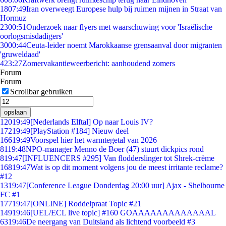
18
07:49
Iran overweegt Europese hulp bij ruimen mijnen in Straat van
Hormuz
23
00:51
Onderzoek naar flyers met waarschuwing voor 'Israëlische
oorlogsmisdadigers'
30
00:44
Ceuta-leider noemt Marokkaanse grensaanval door migranten
'gruweldaad'
4
23:27
Zomervakantieweerbericht: aanhoudend zomers
Forum
Forum
Scrollbar gebruiken
opslaan
120
19:49
[Nederlands Elftal] Op naar Louis IV?
172
19:49
[PlayStation #184] Nieuw deel
166
19:49
Voorspel hier het warmtegetal van 2026
81
19:48
NPO-manager Menno de Boer (47) stuurt dickpics rond
8
19:47
[INFLUENCERS #295] Van flodderslinger tot Shrek-crème
168
19:47
Wat is op dit moment volgens jou de meest irritante reclame?
#12
13
19:47
[Conference League Donderdag 20:00 uur] Ajax - Shelbourne
FC #1
177
19:47
[ONLINE] Roddelpraat Topic #21
149
19:46
[UEL/ECL live topic] #160 GOAAAAAAAAAAAAAL
63
19:46
De neergang van Duitsland als lichtend voorbeeld #3