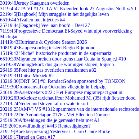
30
19:46
Jerney Kaagman overleden
31
19:45
GTA VI #12 GTA VI Extended look 27 Augustus Netflix/YT
22
19:45
[Dagboek] Mijn struggles in het dagelijks leven
65
19:44
Afvallen met injecties #4
257
19:44
[Dagboek] Veel aan hoofd - Deel 27
71
19:43
Progressieve Democraat El-Sayed wint nipt voorverkiezing
Michigan
114
19:43
Hurricane & Cyclone Season 2026
108
19:43
Kappersoorlog teistert Regio Rijnmond
151
19:42
"Niche"-historische producten in de supermarkt
65
19:39
Migranten breken door grens naar Ceuta in Spanje,l #10
26
19:38
Woningtekort: dus ga je woningen slopen, logisch
264
19:35
Post hier pas overleden muzikanten #32
265
19:31
Duitse Muziek #2
132
19:30
[DRT SC] #6: RendacGoden sponsored by TONZON
41
19:30
Droneaanval op Oekrains vliegtuig in Leipzig
246
19:29
Asielzoekers #22 : Het Europese migratiepact gaat in
19
19:26
Roekeloze taxichauffeur Mohamed M. (35) rijdt fietster dood
221
19:24
Nederland stevent af op watertekort
202
19:23
[AMV] VS #1312 spammers van de internationale rechtsorde
221
19:22
De Avondetappe #176 - Met Ellen ten Damme.
245
19:20
Afbeeldingen die je gemaakt hebt met AI
4
19:20
[Crowdfunding] #443 Rentestijgingen?
2
19:19
[Boekbespreking] Yesteryear - Caro Claire Burke
186
19:17
Israel en Gaza #17