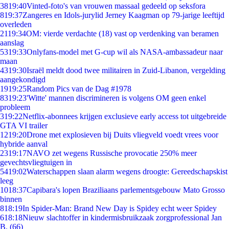
38
19:40
Vinted-foto's van vrouwen massaal gedeeld op seksfora
8
19:37
Zangeres en Idols-jurylid Jerney Kaagman op 79-jarige leeftijd
overleden
21
19:34
OM: vierde verdachte (18) vast op verdenking van beramen
aanslag
53
19:33
Onlyfans-model met G-cup wil als NASA-ambassadeur naar
maan
43
19:30
Israël meldt dood twee militairen in Zuid-Libanon, vergelding
aangekondigd
19
19:25
Random Pics van de Dag #1978
83
19:23
'Witte' mannen discrimineren is volgens OM geen enkel
probleem
3
19:22
Netflix-abonnees krijgen exclusieve early access tot uitgebreide
GTA VI trailer
12
19:20
Drone met explosieven bij Duits vliegveld voedt vrees voor
hybride aanval
23
19:17
NAVO zet wegens Russische provocatie 250% meer
gevechtsvliegtuigen in
54
19:02
Waterschappen slaan alarm wegens droogte: Gereedschapskist
leeg
10
18:37
Capibara's lopen Braziliaans parlementsgebouw Mato Grosso
binnen
8
18:19
In Spider-Man: Brand New Day is Spidey echt weer Spidey
6
18:18
Nieuw slachtoffer in kindermisbruikzaak zorgprofessional Jan
B. (66)