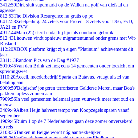
34
12:59
Dirk sluit supermarkt op de Wallen na golf van diefstal en
agressie
8
12:53
The Division Resurgence nu gratis op pc
64
12:53
Zetelpeiling: 24 zetels voor Pro en 18 zetels voor D66, FvD,
JA21 en PVV
49
12:44
Man (25) sterft nadat hij lijm als condoom gebruikt
5
12:43
Litouwen vindt opnieuw migrantentunnel onder grens met Wit-
Rusland
1
12:20
XBOX platform krijgt zijn eigen "Platinum" achievements dit
jaar
33
11:13
Random Pics van de Dag #1977
50
10:45
Van den Brink zet nog eens 14 gemeenten onder toezicht om
spreidingswet
11
10:20
Accell, moederbedrijf Sparta en Batavus, vraagt uitstel van
betaling aan
90
09:59
'Belgische' jongeren terroriseren Galderse Meren, maar Boa's
pakken topless zonnen aan
79
09:56
In veel gemeenten helemaal geen vuurwerk meer met oud en
nieuw
34
09:49
Albert Heijn halveert tempo van Koopzegels sparen vanaf
september
19
09:45
Ruim 1 op de 7 Nederlanders gaan deze zomer onverzekerd
op reis
21
08:36
Tanken in België wordt nóg aantrekkelijker
6
08:06
Kraftwerk brengt ruimteschip terug naar Eindhoven