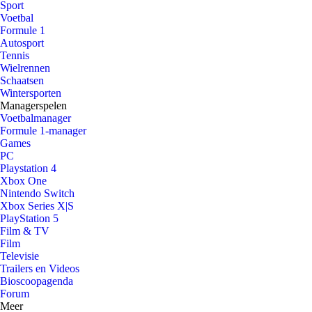
Sport
Voetbal
Formule 1
Autosport
Tennis
Wielrennen
Schaatsen
Wintersporten
Managerspelen
Voetbalmanager
Formule 1-manager
Games
PC
Playstation 4
Xbox One
Nintendo Switch
Xbox Series X|S
PlayStation 5
Film & TV
Film
Televisie
Trailers en Videos
Bioscoopagenda
Forum
Meer