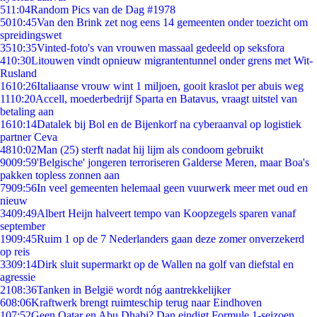
5
11:04
Random Pics van de Dag #1978
50
10:45
Van den Brink zet nog eens 14 gemeenten onder toezicht om
spreidingswet
35
10:35
Vinted-foto's van vrouwen massaal gedeeld op seksfora
4
10:30
Litouwen vindt opnieuw migrantentunnel onder grens met Wit-
Rusland
16
10:26
Italiaanse vrouw wint 1 miljoen, gooit kraslot per abuis weg
11
10:20
Accell, moederbedrijf Sparta en Batavus, vraagt uitstel van
betaling aan
16
10:14
Datalek bij Bol en de Bijenkorf na cyberaanval op logistiek
partner Ceva
48
10:02
Man (25) sterft nadat hij lijm als condoom gebruikt
90
09:59
'Belgische' jongeren terroriseren Galderse Meren, maar Boa's
pakken topless zonnen aan
79
09:56
In veel gemeenten helemaal geen vuurwerk meer met oud en
nieuw
34
09:49
Albert Heijn halveert tempo van Koopzegels sparen vanaf
september
19
09:45
Ruim 1 op de 7 Nederlanders gaan deze zomer onverzekerd
op reis
33
09:14
Dirk sluit supermarkt op de Wallen na golf van diefstal en
agressie
21
08:36
Tanken in België wordt nóg aantrekkelijker
6
08:06
Kraftwerk brengt ruimteschip terug naar Eindhoven
1
07:52
Geen Qatar en Abu Dhabi? Dan eindigt Formule 1-seizoen