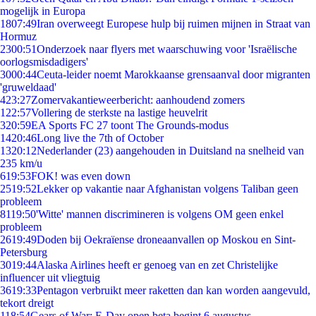
mogelijk in Europa
18
07:49
Iran overweegt Europese hulp bij ruimen mijnen in Straat van
Hormuz
23
00:51
Onderzoek naar flyers met waarschuwing voor 'Israëlische
oorlogsmisdadigers'
30
00:44
Ceuta-leider noemt Marokkaanse grensaanval door migranten
'gruweldaad'
4
23:27
Zomervakantieweerbericht: aanhoudend zomers
1
22:57
Vollering de sterkste na lastige heuvelrit
3
20:59
EA Sports FC 27 toont The Grounds-modus
14
20:46
Long live the 7th of October
13
20:12
Nederlander (23) aangehouden in Duitsland na snelheid van
235 km/u
6
19:53
FOK! was even down
25
19:52
Lekker op vakantie naar Afghanistan volgens Taliban geen
probleem
81
19:50
'Witte' mannen discrimineren is volgens OM geen enkel
probleem
26
19:49
Doden bij Oekraïense droneaanvallen op Moskou en Sint-
Petersburg
30
19:44
Alaska Airlines heeft er genoeg van en zet Christelijke
influencer uit vliegtuig
36
19:33
Pentagon verbruikt meer raketten dan kan worden aangevuld,
tekort dreigt
1
18:54
Gears of War: E-Day open beta begint 6 augustus