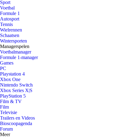
Sport
Voetbal
Formule 1
Autosport
Tennis
Wielrennen
Schaatsen
Wintersporten
Managerspelen
Voetbalmanager
Formule 1-manager
Games
PC
Playstation 4
Xbox One
Nintendo Switch
Xbox Series X|S
PlayStation 5
Film & TV
Film
Televisie
Trailers en Videos
Bioscoopagenda
Forum
Meer