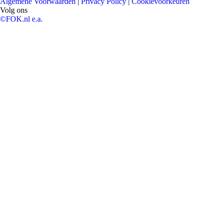
Algemene Voorwaarden
|
Privacy Policy
|
Cookievoorkeuren
Volg ons
©FOK.nl e.a.