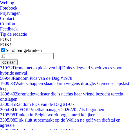
Weblog
Fotoboek
Prijsvragen
Contact
Colofon
Feedback
Tip de redactie
FOK!
FOK!
Scrollbar gebruiken
opslaan
3
10:32
Drone met explosieven bij Duits vliegveld voedt vrees voor
hybride aanval
5
09:48
Random Pics van de Dag #1978
19
09:33
Waterschappen slaan alarm wegens droogte: Gereedschapskist
leeg
18
06:40
Zorgmedewerkster die 's nachts haar vriend bezocht terecht
ontslagen
33
00:35
Random Pics van de Dag #1977
2
05/08
De FOK!Voetbalmanager 2026/2027 is begonnen
21
05/08
Tanken in België wordt nóg aantrekkelijker
33
05/08
Dirk sluit supermarkt op de Wallen na golf van diefstal en
agressie