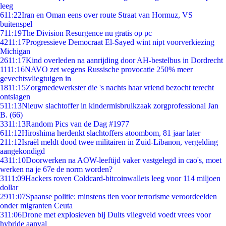
leeg
6
11:22
Iran en Oman eens over route Straat van Hormuz, VS
buitenspel
7
11:19
The Division Resurgence nu gratis op pc
42
11:17
Progressieve Democraat El-Sayed wint nipt voorverkiezing
Michigan
26
11:17
Kind overleden na aanrijding door AH-bestelbus in Dordrecht
11
11:16
NAVO zet wegens Russische provocatie 250% meer
gevechtsvliegtuigen in
18
11:15
Zorgmedewerkster die 's nachts haar vriend bezocht terecht
ontslagen
5
11:13
Nieuw slachtoffer in kindermisbruikzaak zorgprofessional Jan
B. (66)
33
11:13
Random Pics van de Dag #1977
6
11:12
Hiroshima herdenkt slachtoffers atoombom, 81 jaar later
2
11:12
Israël meldt dood twee militairen in Zuid-Libanon, vergelding
aangekondigd
43
11:10
Doorwerken na AOW-leeftijd vaker vastgelegd in cao's, moet
werken na je 67e de norm worden?
31
11:09
Hackers roven Coldcard-bitcoinwallets leeg voor 114 miljoen
dollar
29
11:07
Spaanse politie: minstens tien voor terrorisme veroordeelden
onder migranten Ceuta
3
11:06
Drone met explosieven bij Duits vliegveld voedt vrees voor
hybride aanval