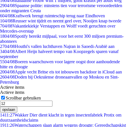
16
04/08
Italiaanse vrouw wint 1 miljoen, gooit kraslot per abuis weg
29
04/08
Spaanse politie: minstens tien voor terrorisme veroordeelden
onder migranten Ceuta
6
04/08
Kraftwerk brengt ruimteschip terug naar Eindhoven
1
04/08
Reusser wint tijdrit en neemt geel over, Nooijen knap tweede
7
04/08
Vakantiekiekje Verstappen en Wolff voedt geruchten over
Mercedes-overstap
18
04/08
Spotify bereikt mijlpaal, voor het eerst 300 miljoen premium-
abonnees
27
04/08
Houthi's vallen luchthaven Najran in Saoedi-Arabië aan
34
04/08
Albert Heijn halveert tempo van Koopzegels sparen vanaf
september
55
04/08
Boeren waarschuwen voor lagere oogst door aanhoudende
hitte en droogte
20
04/08
Apple vecht Britse eis tot inbouwen backdoor in iCloud aan
26
04/08
Doden bij Oekraïense droneaanvallen op Moskou en Sint-
Petersburg
Actieve items
Actieve items
Scrollbar gebruiken
opslaan
14
11:27
Wakker Dier dient klacht in tegen insectenfabriek Protix om
duurzaamheidsclaims
19
11:26
Waterschappen slaan alarm wegens droogte: Gereedschapskist