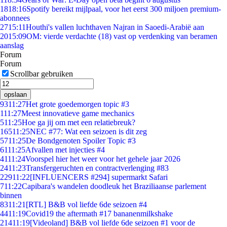
18
18:16
Spotify bereikt mijlpaal, voor het eerst 300 miljoen premium-
abonnees
27
15:11
Houthi's vallen luchthaven Najran in Saoedi-Arabië aan
20
15:09
OM: vierde verdachte (18) vast op verdenking van beramen
aanslag
Forum
Forum
Scrollbar gebruiken
opslaan
93
11:27
Het grote goedemorgen topic #3
1
11:27
Meest innovatieve game mechanics
5
11:25
Hoe ga jij om met een relatiebreuk?
165
11:25
NEC #77: Wat een seizoen is dit zeg
57
11:25
De Bondgenoten Spoiler Topic #3
61
11:25
Afvallen met injecties #4
41
11:24
Voorspel hier het weer voor het gehele jaar 2026
24
11:23
Transfergeruchten en contractverlenging #83
229
11:22
[INFLUENCERS #294] supermarkt Safari
7
11:22
Capibara's wandelen doodleuk het Braziliaanse parlement
binnen
83
11:21
[RTL] B&B vol liefde 6de seizoen #4
44
11:19
Covid19 the aftermath #17 bananenmilkshake
214
11:19
[Videoland] B&B vol liefde 6de seizoen #1 voor de