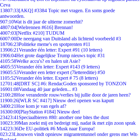
Ceva
138
07:33
[AKQ] #3384 Topic met vragen. En soms goede
antwoorden.
9
07:10
Wat is dit jaar de ultieme zomerhit?
48
07:04
[Wielrennen #616] Brennan!
40
07:03
[Netflix #210] TUDUM
60
07:00
De neergang van Duitsland als lichtend voorbeeld #3
187
06:23
Politieke meme's en spotprenten #11
139
06:21
Verander één letter: Expert #91 (10 letters)
19
06:04
Het grote dagelijkse Trump nieuws topic #31
41
05:58
Welke accu's? en halen uit Asie?
46
05:55
Verander één letter: Expert #143 (9 letters)
196
05:53
Verander een letter expert (7lettereditie) #50
11
05:52
Verander één letter. Expert # 75 (8 letters)
127
01:48
[DRT SC] #6: RendacGoden sponsored by TONZON
169
01:08
Vandaag 40 jaar geleden... #3
21
00:28
Hoe veranderde rouw/verlies bij jullie door de jaren heen?
119
00:26
[WLR SC #417] Nieuw deel openen was kaputt
34
00:21
Hoe kom je van egels af?
163
00:00
[PlayStation #184] Nieuw deel
234
23:41
Speciaalbieren #80: another one bites the dust
100
23:39
Man zoekt mij en bedreigt mij, nadat ik met zijn zoon sprak
142
23:36
De EU-politiek #6 Musk naar Europa!
0
23:23
Litouwen vindt opnieuw migrantentunnel onder grens met Wit-
Rusland