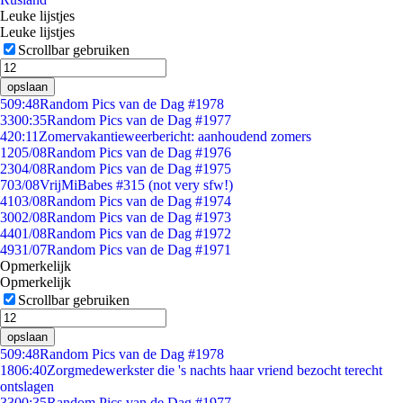
Leuke lijstjes
Leuke lijstjes
Scrollbar gebruiken
opslaan
5
09:48
Random Pics van de Dag #1978
33
00:35
Random Pics van de Dag #1977
4
20:11
Zomervakantieweerbericht: aanhoudend zomers
12
05/08
Random Pics van de Dag #1976
23
04/08
Random Pics van de Dag #1975
7
03/08
VrijMiBabes #315 (not very sfw!)
41
03/08
Random Pics van de Dag #1974
30
02/08
Random Pics van de Dag #1973
44
01/08
Random Pics van de Dag #1972
49
31/07
Random Pics van de Dag #1971
Opmerkelijk
Opmerkelijk
Scrollbar gebruiken
opslaan
5
09:48
Random Pics van de Dag #1978
18
06:40
Zorgmedewerkster die 's nachts haar vriend bezocht terecht
ontslagen
33
00:35
Random Pics van de Dag #1977