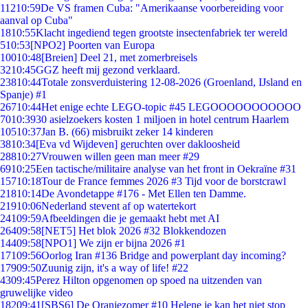
112
10:59
De VS framen Cuba: "Amerikaanse voorbereiding voor
aanval op Cuba"
18
10:55
Klacht ingediend tegen grootste insectenfabriek ter wereld
5
10:53
[NPO2] Poorten van Europa
100
10:48
[Breien] Deel 21, met zomerbreisels
32
10:45
GGZ heeft mij gezond verklaard.
238
10:44
Totale zonsverduistering 12-08-2026 (Groenland, IJsland en
Spanje) #1
267
10:44
Het enige echte LEGO-topic #45 LEGOOOOOOOOOOO
70
10:39
30 asielzoekers kosten 1 miljoen in hotel centrum Haarlem
105
10:37
Jan B. (66) misbruikt zeker 14 kinderen
38
10:34
[Eva vd Wijdeven] geruchten over dakloosheid
288
10:27
Vrouwen willen geen man meer #29
69
10:25
Een tactische/militaire analyse van het front in Oekraïne #31
157
10:18
Tour de France femmes 2026 #3 Tijd voor de borstcrawl
218
10:14
De Avondetappe #176 - Met Ellen ten Damme.
219
10:06
Nederland stevent af op watertekort
241
09:59
Afbeeldingen die je gemaakt hebt met AI
264
09:58
[NET5] Het blok 2026 #32 Blokkendozen
144
09:58
[NPO1] We zijn er bijna 2026 #1
171
09:56
Oorlog Iran #136 Bridge and powerplant day incoming?
179
09:50
Zuunig zijn, it's a way of life! #22
43
09:45
Perez Hilton opgenomen op spoed na uitzenden van
gruwelijke video
182
09:41
[SBS6] De Oranjezomer #10 Helene je kan het niet stop