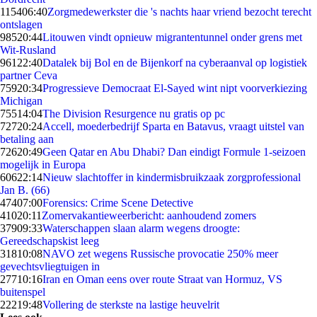
1154
06:40
Zorgmedewerkster die 's nachts haar vriend bezocht terecht
ontslagen
985
20:44
Litouwen vindt opnieuw migrantentunnel onder grens met
Wit-Rusland
961
22:40
Datalek bij Bol en de Bijenkorf na cyberaanval op logistiek
partner Ceva
759
20:34
Progressieve Democraat El-Sayed wint nipt voorverkiezing
Michigan
755
14:04
The Division Resurgence nu gratis op pc
727
20:24
Accell, moederbedrijf Sparta en Batavus, vraagt uitstel van
betaling aan
726
20:49
Geen Qatar en Abu Dhabi? Dan eindigt Formule 1-seizoen
mogelijk in Europa
606
22:14
Nieuw slachtoffer in kindermisbruikzaak zorgprofessional
Jan B. (66)
474
07:00
Forensics: Crime Scene Detective
410
20:11
Zomervakantieweerbericht: aanhoudend zomers
379
09:33
Waterschappen slaan alarm wegens droogte:
Gereedschapskist leeg
318
10:08
NAVO zet wegens Russische provocatie 250% meer
gevechtsvliegtuigen in
277
10:16
Iran en Oman eens over route Straat van Hormuz, VS
buitenspel
222
19:48
Vollering de sterkste na lastige heuvelrit