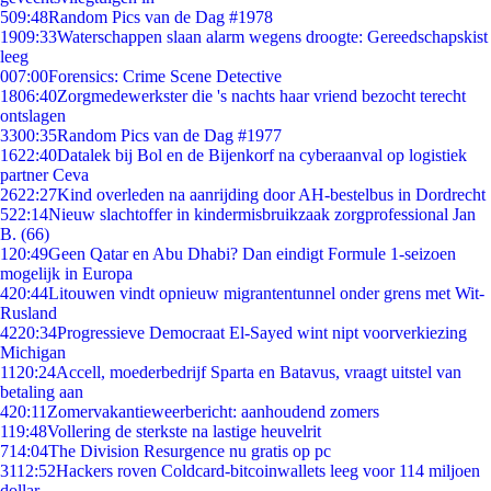
5
09:48
Random Pics van de Dag #1978
19
09:33
Waterschappen slaan alarm wegens droogte: Gereedschapskist
leeg
0
07:00
Forensics: Crime Scene Detective
18
06:40
Zorgmedewerkster die 's nachts haar vriend bezocht terecht
ontslagen
33
00:35
Random Pics van de Dag #1977
16
22:40
Datalek bij Bol en de Bijenkorf na cyberaanval op logistiek
partner Ceva
26
22:27
Kind overleden na aanrijding door AH-bestelbus in Dordrecht
5
22:14
Nieuw slachtoffer in kindermisbruikzaak zorgprofessional Jan
B. (66)
1
20:49
Geen Qatar en Abu Dhabi? Dan eindigt Formule 1-seizoen
mogelijk in Europa
4
20:44
Litouwen vindt opnieuw migrantentunnel onder grens met Wit-
Rusland
42
20:34
Progressieve Democraat El-Sayed wint nipt voorverkiezing
Michigan
11
20:24
Accell, moederbedrijf Sparta en Batavus, vraagt uitstel van
betaling aan
4
20:11
Zomervakantieweerbericht: aanhoudend zomers
1
19:48
Vollering de sterkste na lastige heuvelrit
7
14:04
The Division Resurgence nu gratis op pc
31
12:52
Hackers roven Coldcard-bitcoinwallets leeg voor 114 miljoen
dollar