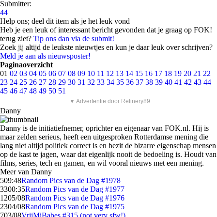
Submitter:
44
Help ons; deel dit item als je het leuk vond
Heb je een leuk of interessant bericht gevonden dat je graag op FOK!
terug ziet?
Tip ons dan via de submit!
Zoek jij altijd de leukste nieuwtjes en kun je daar leuk over schrijven?
Meld je aan als nieuwsposter!
Paginaoverzicht
01
02
03
04
05
06
07
08
09
10
11
12
13
14
15
16
17
18
19
20
21
22
23
24
25
26
27
28
29
30
31
32
33
34
35
36
37
38
39
40
41
42
43
44
45
46
47
48
49
50
51
▼ Advertentie door Refinery89
Danny
Danny is de initiatiefnemer, oprichter en eigenaar van FOK.nl. Hij is
maar zelden serieus, heeft een uitgesproken Rotterdamse mening die
lang niet altijd politiek correct is en bezit de bizarre eigenschap mensen
op de kast te jagen, waar dat eigenlijk nooit de bedoeling is. Houdt van
films, series, tech en gamen, en wil vooral nieuws met een mening.
Meer van Danny
5
09:48
Random Pics van de Dag #1978
33
00:35
Random Pics van de Dag #1977
12
05/08
Random Pics van de Dag #1976
23
04/08
Random Pics van de Dag #1975
7
03/08
VrijMiBabes #315 (not very sfw!)