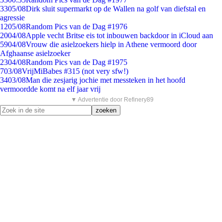
33
05/08
Dirk sluit supermarkt op de Wallen na golf van diefstal en
agressie
12
05/08
Random Pics van de Dag #1976
20
04/08
Apple vecht Britse eis tot inbouwen backdoor in iCloud aan
59
04/08
Vrouw die asielzoekers hielp in Athene vermoord door
Afghaanse asielzoeker
23
04/08
Random Pics van de Dag #1975
7
03/08
VrijMiBabes #315 (not very sfw!)
34
03/08
Man die zesjarig jochie met messteken in het hoofd
vermoordde komt na elf jaar vrij
▼ Advertentie door Refinery89