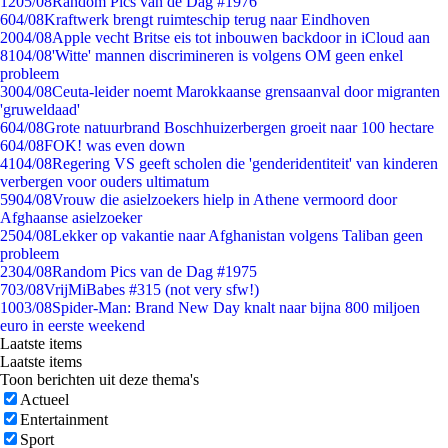
12
05/08
Random Pics van de Dag #1976
6
04/08
Kraftwerk brengt ruimteschip terug naar Eindhoven
20
04/08
Apple vecht Britse eis tot inbouwen backdoor in iCloud aan
81
04/08
'Witte' mannen discrimineren is volgens OM geen enkel
probleem
30
04/08
Ceuta-leider noemt Marokkaanse grensaanval door migranten
'gruweldaad'
6
04/08
Grote natuurbrand Boschhuizerbergen groeit naar 100 hectare
6
04/08
FOK! was even down
41
04/08
Regering VS geeft scholen die 'genderidentiteit' van kinderen
verbergen voor ouders ultimatum
59
04/08
Vrouw die asielzoekers hielp in Athene vermoord door
Afghaanse asielzoeker
25
04/08
Lekker op vakantie naar Afghanistan volgens Taliban geen
probleem
23
04/08
Random Pics van de Dag #1975
7
03/08
VrijMiBabes #315 (not very sfw!)
10
03/08
Spider-Man: Brand New Day knalt naar bijna 800 miljoen
euro in eerste weekend
Laatste items
Laatste items
Toon berichten uit deze thema's
Actueel
Entertainment
Sport