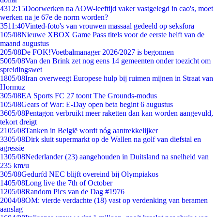
43
12:15
Doorwerken na AOW-leeftijd vaker vastgelegd in cao's, moet
werken na je 67e de norm worden?
35
11:40
Vinted-foto's van vrouwen massaal gedeeld op seksfora
1
05/08
Nieuwe XBOX Game Pass titels voor de eerste helft van de
maand augustus
2
05/08
De FOK!Voetbalmanager 2026/2027 is begonnen
50
05/08
Van den Brink zet nog eens 14 gemeenten onder toezicht om
spreidingswet
18
05/08
Iran overweegt Europese hulp bij ruimen mijnen in Straat van
Hormuz
3
05/08
EA Sports FC 27 toont The Grounds-modus
1
05/08
Gears of War: E-Day open beta begint 6 augustus
36
05/08
Pentagon verbruikt meer raketten dan kan worden aangevuld,
tekort dreigt
21
05/08
Tanken in België wordt nóg aantrekkelijker
33
05/08
Dirk sluit supermarkt op de Wallen na golf van diefstal en
agressie
13
05/08
Nederlander (23) aangehouden in Duitsland na snelheid van
235 km/u
3
05/08
Gedurfd NEC blijft overeind bij Olympiakos
14
05/08
Long live the 7th of October
12
05/08
Random Pics van de Dag #1976
20
04/08
OM: vierde verdachte (18) vast op verdenking van beramen
aanslag