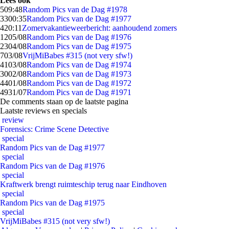
Lees ook
5
09:48
Random Pics van de Dag #1978
33
00:35
Random Pics van de Dag #1977
4
20:11
Zomervakantieweerbericht: aanhoudend zomers
12
05/08
Random Pics van de Dag #1976
23
04/08
Random Pics van de Dag #1975
7
03/08
VrijMiBabes #315 (not very sfw!)
41
03/08
Random Pics van de Dag #1974
30
02/08
Random Pics van de Dag #1973
44
01/08
Random Pics van de Dag #1972
49
31/07
Random Pics van de Dag #1971
De comments staan op de laatste pagina
Laatste reviews en specials
review
Forensics: Crime Scene Detective
special
Random Pics van de Dag #1977
special
Random Pics van de Dag #1976
special
Kraftwerk brengt ruimteschip terug naar Eindhoven
special
Random Pics van de Dag #1975
special
VrijMiBabes #315 (not very sfw!)