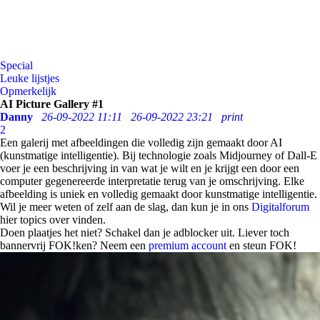
Special
Leuke lijstjes
Opmerkelijk
AI Picture Gallery #1
Danny
26-09-2022 11:11
26-09-2022 23:21
print
2
Een galerij met afbeeldingen die volledig zijn gemaakt door AI
(kunstmatige intelligentie). Bij technologie zoals Midjourney of Dall-E
voer je een beschrijving in van wat je wilt en je krijgt een door een
computer gegenereerde interpretatie terug van je omschrijving. Elke
afbeelding is uniek en volledig gemaakt door kunstmatige intelligentie.
Wil je meer weten of zelf aan de slag, dan kun je in ons
Digitalforum
hier topics over vinden.
Doen plaatjes het niet? Schakel dan je adblocker uit. Liever toch
bannervrij FOK!ken? Neem een
premium account
en steun FOK!