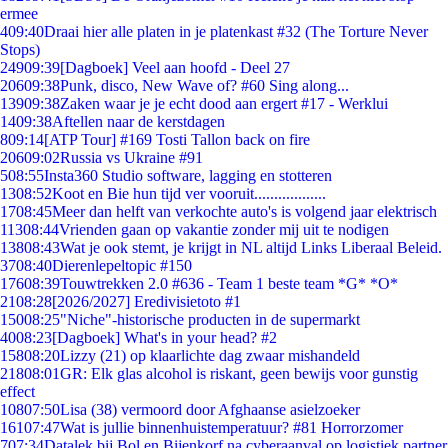
ermee
4
09:40
Draai hier alle platen in je platenkast #32 (The Torture Never
Stops)
249
09:39
[Dagboek] Veel aan hoofd - Deel 27
206
09:38
Punk, disco, New Wave of? #60 Sing along...
139
09:38
Zaken waar je je echt dood aan ergert #17 - Werklui
14
09:38
Aftellen naar de kerstdagen
8
09:14
[ATP Tour] #169 Tosti Tallon back on fire
206
09:02
Russia vs Ukraine #91
5
08:55
Insta360 Studio software, lagging en stotteren
13
08:52
Koot en Bie hun tijd ver vooruit..................
17
08:45
Meer dan helft van verkochte auto's is volgend jaar elektrisch
113
08:44
Vrienden gaan op vakantie zonder mij uit te nodigen
138
08:43
Wat je ook stemt, je krijgt in NL altijd Links Liberaal Beleid.
37
08:40
Dierenlepeltopic #150
176
08:39
Touwtrekken 2.0 #636 - Team 1 beste team *G* *O*
21
08:28
[2026/2027] Eredivisietoto #1
150
08:25
"Niche"-historische producten in de supermarkt
40
08:23
[Dagboek] What's in your head? #2
158
08:20
Lizzy (21) op klaarlichte dag zwaar mishandeld
218
08:01
GR: Elk glas alcohol is riskant, geen bewijs voor gunstig
effect
108
07:50
Lisa (38) vermoord door Afghaanse asielzoeker
161
07:47
Wat is jullie binnenhuistemperatuur? #81 Horrorzomer
7
07:34
Datalek bij Bol en Bijenkorf na cyberaanval op logistiek partner