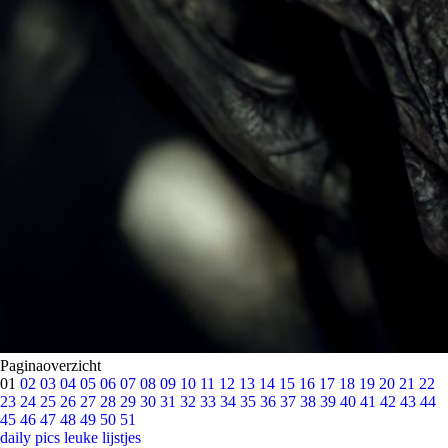
Paginaoverzicht
01
02
03
04
05
06
07
08
09
10
11
12
13
14
15
16
17
18
19
20
21
22
23
24
25
26
27
28
29
30
31
32
33
34
35
36
37
38
39
40
41
42
43
44
45
46
47
48
49
50
51
daily pics
leuke lijstjes