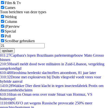
Film & Tv
Games
Toon berichten van deze types
Weblog
Column
(P)review
Special
Poll
Scrollbar gebruiken
opslaan
0
11:27
Capibara's lopen Braziliaans parlementsgebouw Mato Grosso
binnen
2
10:59
Israël meldt dood twee militairen in Zuid-Libanon, vergelding
aangekondigd
6
10:48
Hiroshima herdenkt slachtoffers atoombom, 81 jaar later
3
10:32
Drone met explosieven bij Duits vliegveld voedt vrees voor
hybride aanval
14
10:28
Wakker Dier dient klacht in tegen insectenfabriek Protix om
duurzaamheidsclaims
6
10:16
Iran en Oman eens over route Straat van Hormuz, VS
buitenspel
11
10:08
NAVO zet wegens Russische provocatie 250% meer
gevechtsvliegtuigen in