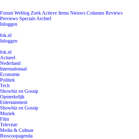
Forum
Weblog
Zoek
Actieve Items
Nieuws
Columns
Reviews
Previews
Specials
Archief
Inloggen
fok.nl
Inloggen
fok.nl
Actueel
Nederland
Internationaal
Economie
Politiek
Tech
Showbiz en Gossip
Opmerkelijk
Entertainment
Showbiz en Gossip
Muziek
Film
Televisie
Media & Cultuur
Bioscoopagenda