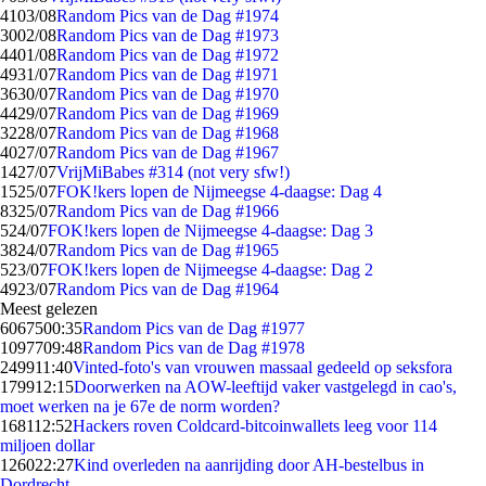
41
03/08
Random Pics van de Dag #1974
30
02/08
Random Pics van de Dag #1973
44
01/08
Random Pics van de Dag #1972
49
31/07
Random Pics van de Dag #1971
36
30/07
Random Pics van de Dag #1970
44
29/07
Random Pics van de Dag #1969
32
28/07
Random Pics van de Dag #1968
40
27/07
Random Pics van de Dag #1967
14
27/07
VrijMiBabes #314 (not very sfw!)
15
25/07
FOK!kers lopen de Nijmeegse 4-daagse: Dag 4
83
25/07
Random Pics van de Dag #1966
5
24/07
FOK!kers lopen de Nijmeegse 4-daagse: Dag 3
38
24/07
Random Pics van de Dag #1965
5
23/07
FOK!kers lopen de Nijmeegse 4-daagse: Dag 2
49
23/07
Random Pics van de Dag #1964
Meest gelezen
60675
00:35
Random Pics van de Dag #1977
10977
09:48
Random Pics van de Dag #1978
2499
11:40
Vinted-foto's van vrouwen massaal gedeeld op seksfora
1799
12:15
Doorwerken na AOW-leeftijd vaker vastgelegd in cao's,
moet werken na je 67e de norm worden?
1681
12:52
Hackers roven Coldcard-bitcoinwallets leeg voor 114
miljoen dollar
1260
22:27
Kind overleden na aanrijding door AH-bestelbus in
Dordrecht