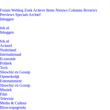
Forum
Weblog
Zoek
Actieve Items
Nieuws
Columns
Reviews
Previews
Specials
Archief
Inloggen
fok.nl
Inloggen
fok.nl
Actueel
Nederland
Internationaal
Economie
Politiek
Tech
Showbiz en Gossip
Opmerkelijk
Entertainment
Showbiz en Gossip
Muziek
Film
Televisie
Media & Cultuur
Bioscoopagenda