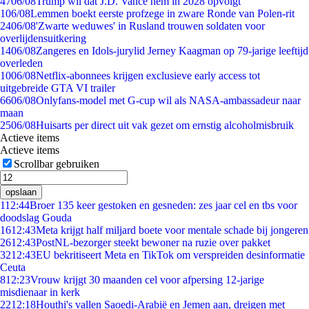
47
06/08
Trump wil dat J.D. Vance hem in 2028 opvolgt
1
06/08
Lemmen boekt eerste profzege in zware Ronde van Polen-rit
24
06/08
'Zwarte weduwes' in Rusland trouwen soldaten voor
overlijdensuitkering
14
06/08
Zangeres en Idols-jurylid Jerney Kaagman op 79-jarige leeftijd
overleden
10
06/08
Netflix-abonnees krijgen exclusieve early access tot
uitgebreide GTA VI trailer
66
06/08
Onlyfans-model met G-cup wil als NASA-ambassadeur naar
maan
25
06/08
Huisarts per direct uit vak gezet om ernstig alcoholmisbruik
Actieve items
Actieve items
Scrollbar gebruiken
opslaan
1
12:44
Broer 135 keer gestoken en gesneden: zes jaar cel en tbs voor
doodslag Gouda
16
12:43
Meta krijgt half miljard boete voor mentale schade bij jongeren
26
12:43
PostNL-bezorger steekt bewoner na ruzie over pakket
32
12:43
EU bekritiseert Meta en TikTok om verspreiden desinformatie
Ceuta
8
12:23
Vrouw krijgt 30 maanden cel voor afpersing 12-jarige
misdienaar in kerk
22
12:18
Houthi's vallen Saoedi-Arabië en Jemen aan, dreigen met