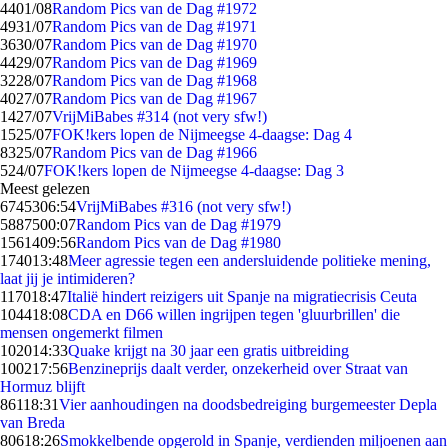
44
01/08
Random Pics van de Dag #1972
49
31/07
Random Pics van de Dag #1971
36
30/07
Random Pics van de Dag #1970
44
29/07
Random Pics van de Dag #1969
32
28/07
Random Pics van de Dag #1968
40
27/07
Random Pics van de Dag #1967
14
27/07
VrijMiBabes #314 (not very sfw!)
15
25/07
FOK!kers lopen de Nijmeegse 4-daagse: Dag 4
83
25/07
Random Pics van de Dag #1966
5
24/07
FOK!kers lopen de Nijmeegse 4-daagse: Dag 3
Meest gelezen
67453
06:54
VrijMiBabes #316 (not very sfw!)
58875
00:07
Random Pics van de Dag #1979
15614
09:56
Random Pics van de Dag #1980
1740
13:48
Meer agressie tegen een andersluidende politieke mening,
laat jij je intimideren?
1170
18:47
Italië hindert reizigers uit Spanje na migratiecrisis Ceuta
1044
18:08
CDA en D66 willen ingrijpen tegen 'gluurbrillen' die
mensen ongemerkt filmen
1020
14:33
Quake krijgt na 30 jaar een gratis uitbreiding
1002
17:56
Benzineprijs daalt verder, onzekerheid over Straat van
Hormuz blijft
861
18:31
Vier aanhoudingen na doodsbedreiging burgemeester Depla
van Breda
806
18:26
Smokkelbende opgerold in Spanje, verdienden miljoenen aan