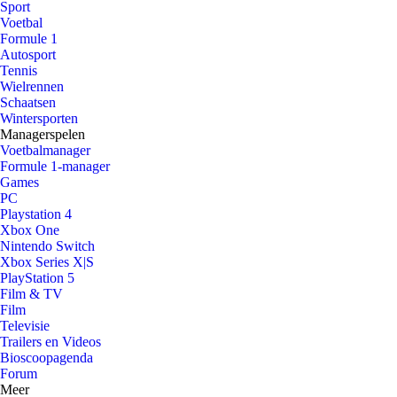
Sport
Voetbal
Formule 1
Autosport
Tennis
Wielrennen
Schaatsen
Wintersporten
Managerspelen
Voetbalmanager
Formule 1-manager
Games
PC
Playstation 4
Xbox One
Nintendo Switch
Xbox Series X|S
PlayStation 5
Film & TV
Film
Televisie
Trailers en Videos
Bioscoopagenda
Forum
Meer