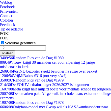
Weblog
Fotoboek
Prijsvragen
Contact
Colofon
Feedback
Tip de redactie
FOK!
FOK!
Scrollbar gebruiken
opslaan
34
09:56
Random Pics van de Dag #1980
8
09:49
Vrouw krijgt 30 maanden cel voor afpersing 12-jarige
misdienaar in kerk
26
09:46
PostNL-bezorger steekt bewoner na ruzie over pakket
12
06:54
VrijMiBabes #316 (not very sfw!)
35
00:07
Random Pics van de Dag #1979
2
14:30
De FOK!Voetbalmanager 2026/2027 is begonnen
16
07/08
Meta krijgt half miljard boete voor mentale schade bij jongeren
20
07/08
Denemarken pakt AI-gebruik in scholen aan: extra mondelinge
examens
19
07/08
Random Pics van de Dag #1978
66
06/08
Onlyfans-model met G-cup wil als NASA-ambassadeur naar