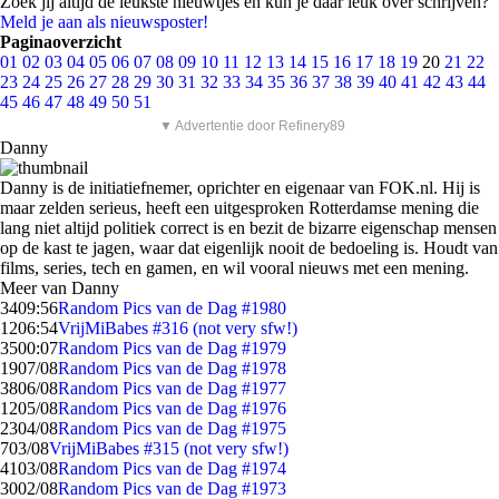
Zoek jij altijd de leukste nieuwtjes en kun je daar leuk over schrijven?
Meld je aan als nieuwsposter!
Paginaoverzicht
01
02
03
04
05
06
07
08
09
10
11
12
13
14
15
16
17
18
19
20
21
22
23
24
25
26
27
28
29
30
31
32
33
34
35
36
37
38
39
40
41
42
43
44
45
46
47
48
49
50
51
▼ Advertentie door Refinery89
Danny
Danny is de initiatiefnemer, oprichter en eigenaar van FOK.nl. Hij is
maar zelden serieus, heeft een uitgesproken Rotterdamse mening die
lang niet altijd politiek correct is en bezit de bizarre eigenschap mensen
op de kast te jagen, waar dat eigenlijk nooit de bedoeling is. Houdt van
films, series, tech en gamen, en wil vooral nieuws met een mening.
Meer van Danny
34
09:56
Random Pics van de Dag #1980
12
06:54
VrijMiBabes #316 (not very sfw!)
35
00:07
Random Pics van de Dag #1979
19
07/08
Random Pics van de Dag #1978
38
06/08
Random Pics van de Dag #1977
12
05/08
Random Pics van de Dag #1976
23
04/08
Random Pics van de Dag #1975
7
03/08
VrijMiBabes #315 (not very sfw!)
41
03/08
Random Pics van de Dag #1974
30
02/08
Random Pics van de Dag #1973