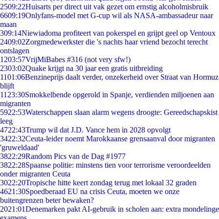
25
09:22
Huisarts per direct uit vak gezet om ernstig alcoholmisbruik
66
09:19
Onlyfans-model met G-cup wil als NASA-ambassadeur naar
maan
3
09:14
Niewiadoma profiteert van pokerspel en grijpt geel op Ventoux
24
09:02
Zorgmedewerkster die 's nachts haar vriend bezocht terecht
ontslagen
12
03:57
VrijMiBabes #316 (not very sfw!)
23
03:02
Quake krijgt na 30 jaar een gratis uitbreiding
11
01:06
Benzineprijs daalt verder, onzekerheid over Straat van Hormuz
blijft
11
23:30
Smokkelbende opgerold in Spanje, verdienden miljoenen aan
migranten
59
22:53
Waterschappen slaan alarm wegens droogte: Gereedschapskist
leeg
47
22:43
Trump wil dat J.D. Vance hem in 2028 opvolgt
34
22:32
Ceuta-leider noemt Marokkaanse grensaanval door migranten
'gruweldaad'
38
22:29
Random Pics van de Dag #1977
38
22:28
Spaanse politie: minstens tien voor terrorisme veroordeelden
onder migranten Ceuta
30
22:20
Tropische hitte keert zondag terug met lokaal 32 graden
46
21:30
Spoedberaad EU na crisis Ceuta, moeten we onze
buitengrenzen beter bewaken?
20
21:01
Denemarken pakt AI-gebruik in scholen aan: extra mondelinge
examens