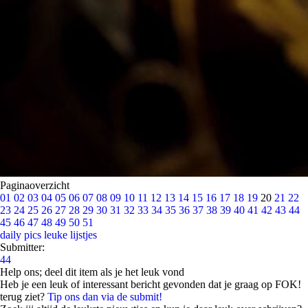
Paginaoverzicht
01
02
03
04
05
06
07
08
09
10
11
12
13
14
15
16
17
18
19
20
21
22
23
24
25
26
27
28
29
30
31
32
33
34
35
36
37
38
39
40
41
42
43
44
45
46
47
48
49
50
51
daily pics
leuke lijstjes
Submitter:
44
Help ons; deel dit item als je het leuk vond
Heb je een leuk of interessant bericht gevonden dat je graag op FOK!
terug ziet?
Tip ons dan via de submit!