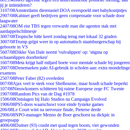
jij je intimideren?
31
07/08
Amsterdams dierenasiel DOA overspoeld met babykonijntjes
29
07/08
Kabinet geeft bedrijven geen compensatie voor schade door
laagwater
24
07/08
OM eist TBS tegen verwarde man die agenten stak met
aardappelschilmesje
30
07/08
Tropische hitte keert zondag terug met lokaal 32 graden
30
07/08
Trump grijpt weer in op automatisch staatsburgerschap bij
geboorte in VS
56
07/08
Dikke Van Dale neemt 'vulvalippen' op: 'stigma op
schaamlippen doorbreken'
16
07/08
Meta krijgt half miljard boete voor mentale schade bij jongeren
20
07/08
Denemarken pakt AI-gebruik in scholen aan: extra mondelinge
examens
25
07/08
Peter Faber (82) overleden
0
07/08
Ajax veel te sterk voor Shelbourne, maar houdt schade beperkt
1
07/08
Nieuwkomers schitteren bij ruime Europese zege FC Twente
19
07/08
Random Pics van de Dag #1978
15
06/08
Ontslagen bij Halo Studios na Campaign Evolved
19
06/08
PS5-doos waarschuwt voor einde fysieke games
2
06/08
Le Court wint na nerveuze finale, Pieterse derde
29
06/08
NPO-manager Menno de Boer geschorst na dickpic in
groepsapp
40
06/08
Duitser (93) crasht met quad tegen boom, vier gewonden