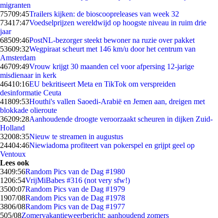
migranten
757
09:45
Trailers kijken: de bioscoopreleases van week 32
734
17:47
Voedselprijzen wereldwijd op hoogste niveau in ruim drie
jaar
685
09:46
PostNL-bezorger steekt bewoner na ruzie over pakket
536
09:32
Wegpiraat scheurt met 146 km/u door het centrum van
Amsterdam
467
09:49
Vrouw krijgt 30 maanden cel voor afpersing 12-jarige
misdienaar in kerk
464
10:16
EU bekritiseert Meta en TikTok om verspreiden
desinformatie Ceuta
418
09:53
Houthi's vallen Saoedi-Arabië en Jemen aan, dreigen met
blokkade olieroute
362
09:28
Aanhoudende droogte veroorzaakt scheuren in dijken Zuid-
Holland
320
08:35
Nieuw te streamen in augustus
244
04:46
Niewiadoma profiteert van pokerspel en grijpt geel op
Ventoux
Lees ook
34
09:56
Random Pics van de Dag #1980
12
06:54
VrijMiBabes #316 (not very sfw!)
35
00:07
Random Pics van de Dag #1979
19
07/08
Random Pics van de Dag #1978
38
06/08
Random Pics van de Dag #1977
5
05/08
Zomervakantieweerbericht: aanhoudend zomers