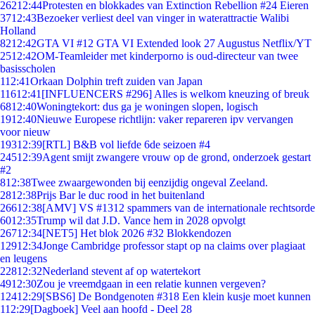
262
12:44
Protesten en blokkades van Extinction Rebellion #24 Eieren
37
12:43
Bezoeker verliest deel van vinger in waterattractie Walibi
Holland
82
12:42
GTA VI #12 GTA VI Extended look 27 Augustus Netflix/YT
25
12:42
OM-Teamleider met kinderporno is oud-directeur van twee
basisscholen
1
12:41
Orkaan Dolphin treft zuiden van Japan
116
12:41
[INFLUENCERS #296] Alles is welkom kneuzing of breuk
68
12:40
Woningtekort: dus ga je woningen slopen, logisch
19
12:40
Nieuwe Europese richtlijn: vaker repareren ipv vervangen
voor nieuw
193
12:39
[RTL] B&B vol liefde 6de seizoen #4
245
12:39
Agent smijt zwangere vrouw op de grond, onderzoek gestart
#2
8
12:38
Twee zwaargewonden bij eenzijdig ongeval Zeeland.
28
12:38
Prijs Bar le duc rood in het buitenland
266
12:38
[AMV] VS #1312 spammers van de internationale rechtsorde
60
12:35
Trump wil dat J.D. Vance hem in 2028 opvolgt
267
12:34
[NET5] Het blok 2026 #32 Blokkendozen
129
12:34
Jonge Cambridge professor stapt op na claims over plagiaat
en leugens
228
12:32
Nederland stevent af op watertekort
49
12:30
Zou je vreemdgaan in een relatie kunnen vergeven?
124
12:29
[SBS6] De Bondgenoten #318 Een klein kusje moet kunnen
1
12:29
[Dagboek] Veel aan hoofd - Deel 28