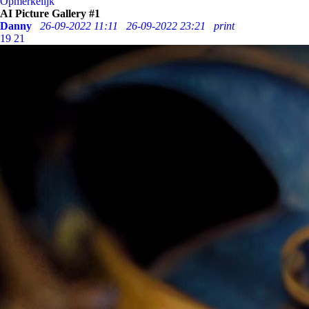
Opmerkelijk
AI Picture Gallery #1
Danny
26-09-2022 11:11
26-09-2022 23:21
print
19
21