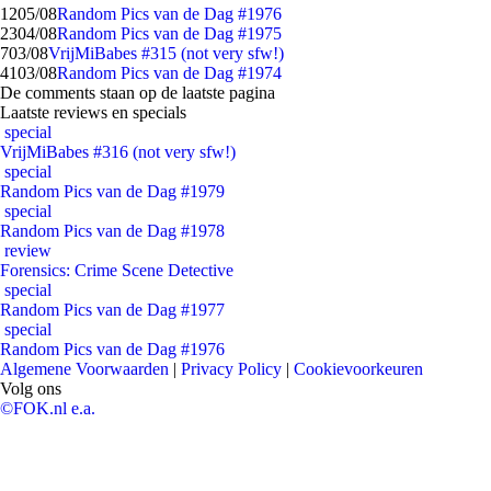
12
05/08
Random Pics van de Dag #1976
23
04/08
Random Pics van de Dag #1975
7
03/08
VrijMiBabes #315 (not very sfw!)
41
03/08
Random Pics van de Dag #1974
De comments staan op de laatste pagina
Laatste reviews en specials
special
VrijMiBabes #316 (not very sfw!)
special
Random Pics van de Dag #1979
special
Random Pics van de Dag #1978
review
Forensics: Crime Scene Detective
special
Random Pics van de Dag #1977
special
Random Pics van de Dag #1976
Algemene Voorwaarden
|
Privacy Policy
|
Cookievoorkeuren
Volg ons
©FOK.nl e.a.