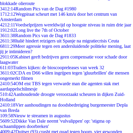
blokkade olieroute
34
12:14
Random Pics van de Dag #1980
17
12:12
Wegpiraat scheurt met 146 km/u door het centrum van
Amsterdam
42
12:11
Voedselprijzen wereldwijd op hoogste niveau in ruim drie jaar
19
12:02
Long live the 7th of October
36
11:38
Random Pics van de Dag #1833
26
11:38
Italië hindert reizigers uit Spanje na migratiecrisis Ceuta
68
11:29
Meer agressie tegen een andersluidende politieke mening, laat
jij je intimideren?
29
11:05
Kabinet geeft bedrijven geen compensatie voor schade door
laagwater
6
11:03
Trailers kijken: de bioscoopreleases van week 32
36
11:02
CDA en D66 willen ingrijpen tegen 'gluurbrillen' die mensen
ongemerkt filmen
24
10:54
OM eist TBS tegen verwarde man die agenten stak met
aardappelschilmesje
5
10:42
Aanhoudende droogte veroorzaakt scheuren in dijken Zuid-
Holland
24
10:18
Vier aanhoudingen na doodsbedreiging burgemeester Depla
van Breda
1
09:58
Nieuw te streamen in augustus
56
09:52
Dikke Van Dale neemt 'vulvalippen' op: 'stigma op
schaamlippen doorbreken'
40
09:42
Duitser (93) crasht met quad tegen boom, vier gewonden