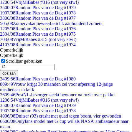
12
06:54
VrijMiBabes #316 (not very sfw!)
35
00:07
Random Pics van de Dag #1979
19
07/08
Random Pics van de Dag #1978
38
06/08
Random Pics van de Dag #1977
5
05/08
Zomervakantieweerbericht: aanhoudend zomers
12
05/08
Random Pics van de Dag #1976
23
04/08
Random Pics van de Dag #1975
7
03/08
VrijMiBabes #315 (not very sfw!)
41
03/08
Random Pics van de Dag #1974
Opmerkelijk
Opmerkelijk
Scrollbar gebruiken
opslaan
34
09:56
Random Pics van de Dag #1980
8
09:49
Vrouw krijgt 30 maanden cel voor afpersing 12-jarige
misdienaar in kerk
26
09:46
PostNL-bezorger steekt bewoner na ruzie over pakket
12
06:54
VrijMiBabes #316 (not very sfw!)
35
00:07
Random Pics van de Dag #1979
19
07/08
Random Pics van de Dag #1978
40
06/08
Duitser (93) crasht met quad tegen boom, vier gewonden
66
06/08
Onlyfans-model met G-cup wil als NASA-ambassadeur naar
maan
12
06/08
Capibara's lopen Braziliaans parlementsgebouw Mato Grosso