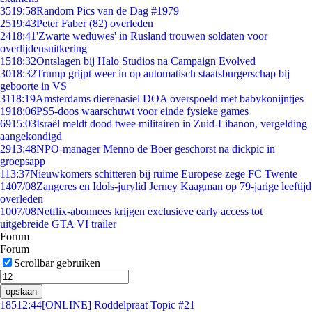
35
19:58
Random Pics van de Dag #1979
25
19:43
Peter Faber (82) overleden
24
18:41
'Zwarte weduwes' in Rusland trouwen soldaten voor
overlijdensuitkering
15
18:32
Ontslagen bij Halo Studios na Campaign Evolved
30
18:32
Trump grijpt weer in op automatisch staatsburgerschap bij
geboorte in VS
31
18:19
Amsterdams dierenasiel DOA overspoeld met babykonijntjes
19
18:06
PS5-doos waarschuwt voor einde fysieke games
69
15:03
Israël meldt dood twee militairen in Zuid-Libanon, vergelding
aangekondigd
29
13:48
NPO-manager Menno de Boer geschorst na dickpic in
groepsapp
1
13:37
Nieuwkomers schitteren bij ruime Europese zege FC Twente
14
07/08
Zangeres en Idols-jurylid Jerney Kaagman op 79-jarige leeftijd
overleden
10
07/08
Netflix-abonnees krijgen exclusieve early access tot
uitgebreide GTA VI trailer
Forum
Forum
Scrollbar gebruiken
opslaan
185
12:44
[ONLINE] Roddelpraat Topic #21