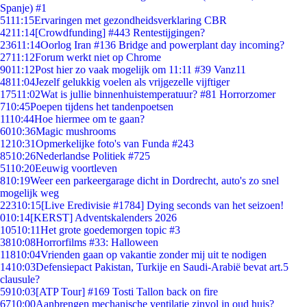
Spanje) #1
51
11:15
Ervaringen met gezondheidsverklaring CBR
42
11:14
[Crowdfunding] #443 Rentestijgingen?
236
11:14
Oorlog Iran #136 Bridge and powerplant day incoming?
27
11:12
Forum werkt niet op Chrome
90
11:12
Post hier zo vaak mogelijk om 11:11 #39 Vanz11
48
11:04
Jezelf gelukkig voelen als vrijgezelle vijftiger
175
11:02
Wat is jullie binnenhuistemperatuur? #81 Horrorzomer
7
10:45
Poepen tijdens het tandenpoetsen
11
10:44
Hoe hiermee om te gaan?
60
10:36
Magic mushrooms
12
10:31
Opmerkelijke foto's van Funda #243
85
10:26
Nederlandse Politiek #725
51
10:20
Eeuwig voortleven
8
10:19
Weer een parkeergarage dicht in Dordrecht, auto's zo snel
mogelijk weg
223
10:15
[Live Eredivisie #1784] Dying seconds van het seizoen!
0
10:14
[KERST] Adventskalenders 2026
105
10:11
Het grote goedemorgen topic #3
38
10:08
Horrorfilms #33: Halloween
118
10:04
Vrienden gaan op vakantie zonder mij uit te nodigen
14
10:03
Defensiepact Pakistan, Turkije en Saudi-Arabië bevat art.5
clausule?
59
10:03
[ATP Tour] #169 Tosti Tallon back on fire
67
10:00
Aanbrengen mechanische ventilatie zinvol in oud huis?