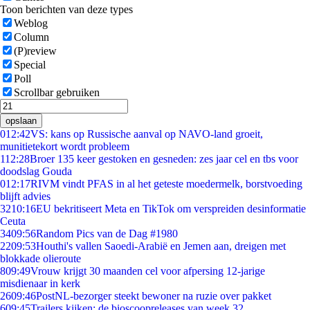
Toon berichten van deze types
Weblog
Column
(P)review
Special
Poll
Scrollbar gebruiken
opslaan
0
12:42
VS: kans op Russische aanval op NAVO-land groeit,
munitietekort wordt probleem
1
12:28
Broer 135 keer gestoken en gesneden: zes jaar cel en tbs voor
doodslag Gouda
0
12:17
RIVM vindt PFAS in al het geteste moedermelk, borstvoeding
blijft advies
32
10:16
EU bekritiseert Meta en TikTok om verspreiden desinformatie
Ceuta
34
09:56
Random Pics van de Dag #1980
22
09:53
Houthi's vallen Saoedi-Arabië en Jemen aan, dreigen met
blokkade olieroute
8
09:49
Vrouw krijgt 30 maanden cel voor afpersing 12-jarige
misdienaar in kerk
26
09:46
PostNL-bezorger steekt bewoner na ruzie over pakket
6
09:45
Trailers kijken: de bioscoopreleases van week 32