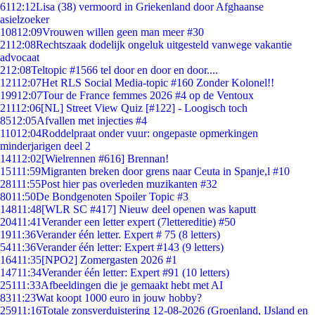
61
12:12
Lisa (38) vermoord in Griekenland door Afghaanse
asielzoeker
108
12:09
Vrouwen willen geen man meer #30
21
12:08
Rechtszaak dodelijk ongeluk uitgesteld vanwege vakantie
advocaat
2
12:08
Teltopic #1566 tel door en door en door....
121
12:07
Het RLS Social Media-topic #160 Zonder Kolonel!!
199
12:07
Tour de France femmes 2026 #4 op de Ventoux
211
12:06
[NL] Street View Quiz [#122] - Loogisch toch
85
12:05
Afvallen met injecties #4
110
12:04
Roddelpraat onder vuur: ongepaste opmerkingen
minderjarigen deel 2
141
12:02
[Wielrennen #616] Brennan!
151
11:59
Migranten breken door grens naar Ceuta in Spanje,l #10
281
11:55
Post hier pas overleden muzikanten #32
80
11:50
De Bondgenoten Spoiler Topic #3
148
11:48
[WLR SC #417] Nieuw deel openen was kaputt
204
11:41
Verander een letter expert (7lettereditie) #50
19
11:36
Verander één letter. Expert # 75 (8 letters)
54
11:36
Verander één letter: Expert #143 (9 letters)
164
11:35
[NPO2] Zomergasten 2026 #1
147
11:34
Verander één letter: Expert #91 (10 letters)
251
11:33
Afbeeldingen die je gemaakt hebt met AI
83
11:23
Wat koopt 1000 euro in jouw hobby?
259
11:16
Totale zonsverduistering 12-08-2026 (Groenland, IJsland en