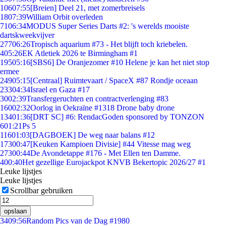
106
07:55
[Breien] Deel 21, met zomerbreisels
18
07:39
William Orbit overleden
71
06:34
MODUS Super Series Darts #2: 's werelds mooiste
dartskweekvijver
277
06:26
Tropisch aquarium #73 - Het blijft toch kriebelen.
4
05:26
EK Atletiek 2026 te Birmingham #1
195
05:16
[SBS6] De Oranjezomer #10 Helene je kan het niet stop
ermee
249
05:15
[Centraal] Ruimtevaart / SpaceX #87 Rondje oceaan
233
04:34
Israel en Gaza #17
30
02:39
Transfergeruchten en contractverlenging #83
160
02:32
Oorlog in Oekraïne #1318 Drone baby drone
134
01:36
[DRT SC] #6: RendacGoden sponsored by TONZON
6
01:21
Ps 5
116
01:03
[DAGBOEK] De weg naar balans #12
173
00:47
[Keuken Kampioen Divisie] #44 Vitesse mag weg
273
00:44
De Avondetappe #176 - Met Ellen ten Damme.
4
00:40
Het gezellige Eurojackpot KNVB Bekertopic 2026/27 #1
Leuke lijstjes
Leuke lijstjes
Scrollbar gebruiken
opslaan
34
09:56
Random Pics van de Dag #1980