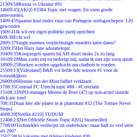
213
09:58
Russia vs Ukraine #91
146
09:45
[AKQ] #3384 Topic met vragen. En soms goede
antwoorden.
14
09:45
Spaanse kust onder vuur van Portugese oorlogsschepen: 120
gewonden
16
09:41
Ik wil een eigen politieke partij oprichten
6
09:38
Echt wrf
28
09:37
Single mannen verplichtsingle moeders laten daten?
32
09:35
Het Hazy Jane adoratietopic
104
09:35
Koopzegels sparen bij AH duurt straks 2x zo lang
101
09:29
Man zoekt mij en bedreigt mij, nadat ik met zijn zoon sprak
189
09:25
Boeken worden opgekocht om chatbots te voeden
255
09:13
[Videoland] B&B vol liefde 6de seizoen #1 voor de
vooruitkijkers
260
09:06
Hennie van der Most failliet verklaard
17
08:35
Centraal FC Utrecht topic #88 - #CorreiaIn
151
08:33
NPO-manager Menno de Boer (47) op non-actief stuurde
dick-pic rond
7
08:31
Draai hier alle platen in je platenkast #32 (The Torture Never
Stops)
46
08:29
[Netflix #210] TUDUM
124
08:23
[Het Officiële Steam Topic #201] Steamrolled
77
08:00
Techniekles verdwijnt uit onderbouw: maar half zo veel uren
als 2007
25
07:58
Op vakantie met (kleine) kinderen #30