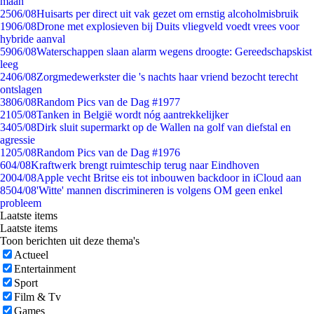
maan
25
06/08
Huisarts per direct uit vak gezet om ernstig alcoholmisbruik
19
06/08
Drone met explosieven bij Duits vliegveld voedt vrees voor
hybride aanval
59
06/08
Waterschappen slaan alarm wegens droogte: Gereedschapskist
leeg
24
06/08
Zorgmedewerkster die 's nachts haar vriend bezocht terecht
ontslagen
38
06/08
Random Pics van de Dag #1977
21
05/08
Tanken in België wordt nóg aantrekkelijker
34
05/08
Dirk sluit supermarkt op de Wallen na golf van diefstal en
agressie
12
05/08
Random Pics van de Dag #1976
6
04/08
Kraftwerk brengt ruimteschip terug naar Eindhoven
20
04/08
Apple vecht Britse eis tot inbouwen backdoor in iCloud aan
85
04/08
'Witte' mannen discrimineren is volgens OM geen enkel
probleem
Laatste items
Laatste items
Toon berichten uit deze thema's
Actueel
Entertainment
Sport
Film & Tv
Games