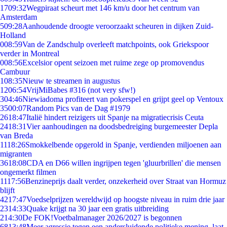
17
09:32
Wegpiraat scheurt met 146 km/u door het centrum van
Amsterdam
5
09:28
Aanhoudende droogte veroorzaakt scheuren in dijken Zuid-
Holland
0
08:59
Van de Zandschulp overleeft matchpoints, ook Griekspoor
verder in Montreal
0
08:56
Excelsior opent seizoen met ruime zege op promovendus
Cambuur
1
08:35
Nieuw te streamen in augustus
12
06:54
VrijMiBabes #316 (not very sfw!)
3
04:46
Niewiadoma profiteert van pokerspel en grijpt geel op Ventoux
35
00:07
Random Pics van de Dag #1979
26
18:47
Italië hindert reizigers uit Spanje na migratiecrisis Ceuta
24
18:31
Vier aanhoudingen na doodsbedreiging burgemeester Depla
van Breda
11
18:26
Smokkelbende opgerold in Spanje, verdienden miljoenen aan
migranten
36
18:08
CDA en D66 willen ingrijpen tegen 'gluurbrillen' die mensen
ongemerkt filmen
11
17:56
Benzineprijs daalt verder, onzekerheid over Straat van Hormuz
blijft
42
17:47
Voedselprijzen wereldwijd op hoogste niveau in ruim drie jaar
23
14:33
Quake krijgt na 30 jaar een gratis uitbreiding
2
14:30
De FOK!Voetbalmanager 2026/2027 is begonnen
68
13:48
Meer agressie tegen een andersluidende politieke mening, laat