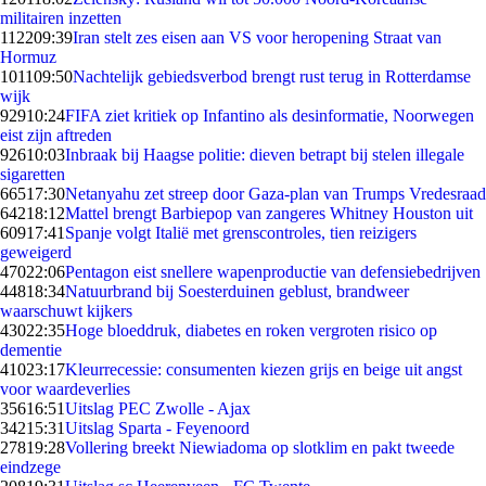
militairen inzetten
1122
09:39
Iran stelt zes eisen aan VS voor heropening Straat van
Hormuz
1011
09:50
Nachtelijk gebiedsverbod brengt rust terug in Rotterdamse
wijk
929
10:24
FIFA ziet kritiek op Infantino als desinformatie, Noorwegen
eist zijn aftreden
926
10:03
Inbraak bij Haagse politie: dieven betrapt bij stelen illegale
sigaretten
665
17:30
Netanyahu zet streep door Gaza-plan van Trumps Vredesraad
642
18:12
Mattel brengt Barbiepop van zangeres Whitney Houston uit
609
17:41
Spanje volgt Italië met grenscontroles, tien reizigers
geweigerd
470
22:06
Pentagon eist snellere wapenproductie van defensiebedrijven
448
18:34
Natuurbrand bij Soesterduinen geblust, brandweer
waarschuwt kijkers
430
22:35
Hoge bloeddruk, diabetes en roken vergroten risico op
dementie
410
23:17
Kleurrecessie: consumenten kiezen grijs en beige uit angst
voor waardeverlies
356
16:51
Uitslag PEC Zwolle - Ajax
342
15:31
Uitslag Sparta - Feyenoord
278
19:28
Vollering breekt Niewiadoma op slotklim en pakt tweede
eindzege