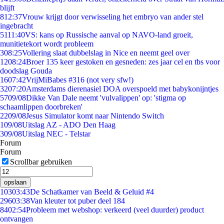
blijft
8
12:37
Vrouw krijgt door verwisseling het embryo van ander stel
ingebracht
51
11:40
VS: kans op Russische aanval op NAVO-land groeit,
munitietekort wordt probleem
3
08:25
Vollering slaat dubbelslag in Nice en neemt geel over
12
08:24
Broer 135 keer gestoken en gesneden: zes jaar cel en tbs voor
doodslag Gouda
16
07:42
VrijMiBabes #316 (not very sfw!)
32
07:20
Amsterdams dierenasiel DOA overspoeld met babykonijntjes
57
09/08
Dikke Van Dale neemt 'vulvalippen' op: 'stigma op
schaamlippen doorbreken'
22
09/08
Jesus Simulator komt naar Nintendo Switch
1
09/08
Uitslag AZ - ADO Den Haag
3
09/08
Uitslag NEC - Telstar
Forum
Forum
Scrollbar gebruiken
opslaan
103
03:43
De Schatkamer van Beeld & Geluid #4
296
03:38
Van kleuter tot puber deel 184
84
02:54
Probleem met webshop: verkeerd (veel duurder) product
ontvangen