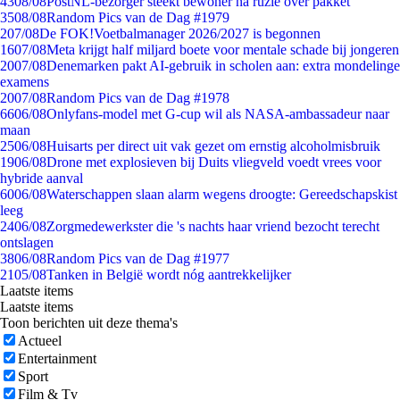
43
08/08
PostNL-bezorger steekt bewoner na ruzie over pakket
35
08/08
Random Pics van de Dag #1979
2
07/08
De FOK!Voetbalmanager 2026/2027 is begonnen
16
07/08
Meta krijgt half miljard boete voor mentale schade bij jongeren
20
07/08
Denemarken pakt AI-gebruik in scholen aan: extra mondelinge
examens
20
07/08
Random Pics van de Dag #1978
66
06/08
Onlyfans-model met G-cup wil als NASA-ambassadeur naar
maan
25
06/08
Huisarts per direct uit vak gezet om ernstig alcoholmisbruik
19
06/08
Drone met explosieven bij Duits vliegveld voedt vrees voor
hybride aanval
60
06/08
Waterschappen slaan alarm wegens droogte: Gereedschapskist
leeg
24
06/08
Zorgmedewerkster die 's nachts haar vriend bezocht terecht
ontslagen
38
06/08
Random Pics van de Dag #1977
21
05/08
Tanken in België wordt nóg aantrekkelijker
Laatste items
Laatste items
Toon berichten uit deze thema's
Actueel
Entertainment
Sport
Film & Tv