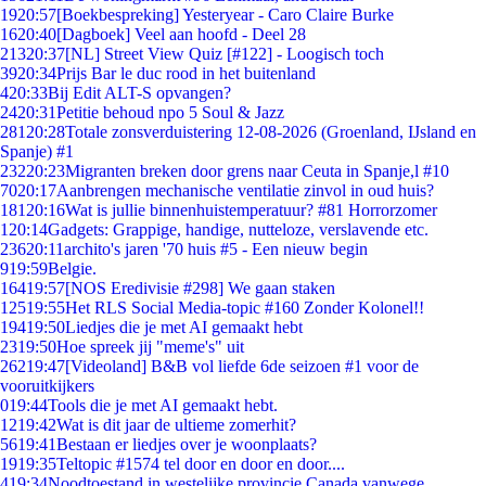
19
20:57
[Boekbespreking] Yesteryear - Caro Claire Burke
16
20:40
[Dagboek] Veel aan hoofd - Deel 28
213
20:37
[NL] Street View Quiz [#122] - Loogisch toch
39
20:34
Prijs Bar le duc rood in het buitenland
4
20:33
Bij Edit ALT-S opvangen?
24
20:31
Petitie behoud npo 5 Soul & Jazz
281
20:28
Totale zonsverduistering 12-08-2026 (Groenland, IJsland en
Spanje) #1
232
20:23
Migranten breken door grens naar Ceuta in Spanje,l #10
70
20:17
Aanbrengen mechanische ventilatie zinvol in oud huis?
181
20:16
Wat is jullie binnenhuistemperatuur? #81 Horrorzomer
1
20:14
Gadgets: Grappige, handige, nutteloze, verslavende etc.
236
20:11
archito's jaren '70 huis #5 - Een nieuw begin
9
19:59
Belgie.
164
19:57
[NOS Eredivisie #298] We gaan staken
125
19:55
Het RLS Social Media-topic #160 Zonder Kolonel!!
194
19:50
Liedjes die je met AI gemaakt hebt
23
19:50
Hoe spreek jij "meme's" uit
262
19:47
[Videoland] B&B vol liefde 6de seizoen #1 voor de
vooruitkijkers
0
19:44
Tools die je met AI gemaakt hebt.
12
19:42
Wat is dit jaar de ultieme zomerhit?
56
19:41
Bestaan er liedjes over je woonplaats?
19
19:35
Teltopic #1574 tel door en door en door....
4
19:34
Noodtoestand in westelijke provincie Canada vanwege