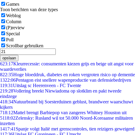
Games
Toon berichten van deze types
Weblog
Column
(P)review
Special
Poll
Scrollbar gebruiken
opslaan
6
23:17
Kleurrecessie: consumenten kiezen grijs en beige uit angst voor
waardeverlies
8
22:35
Hoge bloeddruk, diabetes en roken vergroten risico op dementie
13
22:06
Pentagon eist snellere wapenproductie van defensiebedrijven
1
19:31
Uitslag sc Heerenveen - FC Twente
2
19:28
Vollering breekt Niewiadoma op slotklim en pakt tweede
eindzege
4
18:34
Natuurbrand bij Soesterduinen geblust, brandweer waarschuwt
kijkers
7
18:12
Mattel brengt Barbiepop van zangeres Whitney Houston uit
51
18:02
Zelensky: Rusland wil tot 50.000 Noord-Koreaanse militairen
inzetten
14
17:41
Spanje volgt Italië met grenscontroles, tien reizigers geweigerd
1
17:36
Uitslag FC Groningen - FC Utrecht