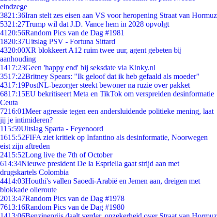
eindzege
38
21:36
Iran stelt zes eisen aan VS voor heropening Straat van Hormuz
53
21:27
Trump wil dat J.D. Vance hem in 2028 opvolgt
41
20:56
Random Pics van de Dag #1981
18
20:37
Uitslag PSV - Fortuna Sittard
43
20:00
XR blokkeert A12 ruim twee uur, agent gebeten bij
aanhouding
14
17:23
Geen 'happy end' bij seksdate via Kinky.nl
35
17:22
Britney Spears: "Ik geloof dat ik heb gefaald als moeder"
43
17:19
PostNL-bezorger steekt bewoner na ruzie over pakket
68
17:15
EU bekritiseert Meta en TikTok om verspreiden desinformatie
Ceuta
72
16:01
Meer agressie tegen een andersluidende politieke mening, laat
jij je intimideren?
1
15:59
Uitslag Sparta - Feyenoord
16
15:52
FIFA ziet kritiek op Infantino als desinformatie, Noorwegen
eist zijn aftreden
24
15:52
Long live the 7th of October
6
14:34
Nieuwe president De la Espriella gaat strijd aan met
drugskartels Colombia
44
14:03
Houthi's vallen Saoedi-Arabië en Jemen aan, dreigen met
blokkade olieroute
20
13:47
Random Pics van de Dag #1978
76
13:16
Random Pics van de Dag #1980
14
13:06
Benzineprijs daalt verder, onzekerheid over Straat van Hormuz