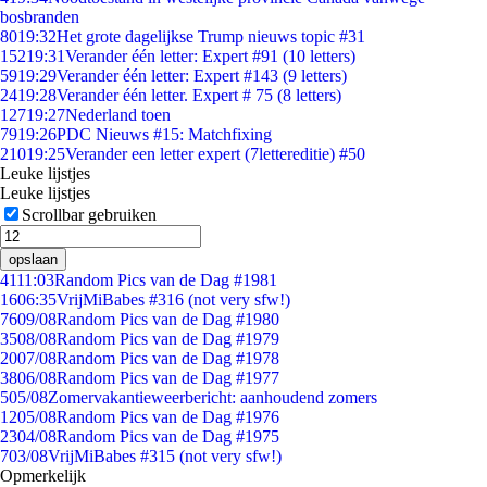
bosbranden
80
19:32
Het grote dagelijkse Trump nieuws topic #31
152
19:31
Verander één letter: Expert #91 (10 letters)
59
19:29
Verander één letter: Expert #143 (9 letters)
24
19:28
Verander één letter. Expert # 75 (8 letters)
127
19:27
Nederland toen
79
19:26
PDC Nieuws #15: Matchfixing
210
19:25
Verander een letter expert (7lettereditie) #50
Leuke lijstjes
Leuke lijstjes
Scrollbar gebruiken
opslaan
41
11:03
Random Pics van de Dag #1981
16
06:35
VrijMiBabes #316 (not very sfw!)
76
09/08
Random Pics van de Dag #1980
35
08/08
Random Pics van de Dag #1979
20
07/08
Random Pics van de Dag #1978
38
06/08
Random Pics van de Dag #1977
5
05/08
Zomervakantieweerbericht: aanhoudend zomers
12
05/08
Random Pics van de Dag #1976
23
04/08
Random Pics van de Dag #1975
7
03/08
VrijMiBabes #315 (not very sfw!)
Opmerkelijk