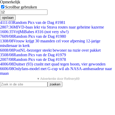
Opmerkelijk
Scrollbar gebruiken
opslaan
41
11:03
Random Pics van de Dag #1981
28
07:36
MIVD-baas lekt via Strava routes naar geheime kazerne
16
06:35
VrijMiBabes #316 (not very sfw!)
76
09/08
Random Pics van de Dag #1980
13
08/08
Vrouw krijgt 30 maanden cel voor afpersing 12-jarige
misdienaar in kerk
60
08/08
PostNL-bezorger steekt bewoner na ruzie over pakket
35
08/08
Random Pics van de Dag #1979
20
07/08
Random Pics van de Dag #1978
40
06/08
Duitser (93) crasht met quad tegen boom, vier gewonden
66
06/08
Onlyfans-model met G-cup wil als NASA-ambassadeur naar
maan
▼ Advertentie door Refinery89