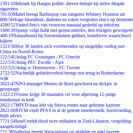
13
01:10
Inbraak bij Haagse politie: dieven betrapt bij stelen illegale
sigaretten
7
01:03
Mattel brengt Barbiepop van zangeres Whitney Houston uit
8
00:56
Hoge bloeddruk, diabetes en roken vergroten risico op dementie
42
00:52
Vinted-foto's van vrouwen massaal gedeeld op seksfora
14
00:30
Spanje volgt Italië met grenscontroles, tien reizigers geweigerd
4
00:19
Natuurbrand bij Soesterduinen geblust, brandweer waarschuwt
kijkers
13
23:56
Hoe 30 landen zich voorbereiden op mogelijke oorlog met
China en Noord-Korea
1
22:54
Uitslag FC Groningen - FC Utrecht
2
22:53
Uitslag PEC Zwolle - Ajax
1
22:52
Uitslag sc Heerenveen - FC Twente
27
22:52
Nachtelijk gebiedsverbod brengt rust terug in Rotterdamse
wijk
30
22:47
NPO-manager Menno de Boer geschorst na dickpic in
groepsapp
13
22:23
Vrouw krijgt 30 maanden cel voor afpersing 12-jarige
misdienaar in kerk
28
22:17
MIVD-baas lekt via Strava routes naar geheime kazerne
28
22:00
RIVM vindt PFAS in al de geteste moedermelk, borstvoeding
blijft advies
77
21:54
Israël meldt dood twee militairen in Zuid-Libanon, vergelding
aangekondigd
2
21:38
Vollering breekt Niewiadoma op slotklim en pakt tweede