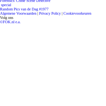
Forensics: Crime Scene Detective
special
Random Pics van de Dag #1977
Algemene Voorwaarden
|
Privacy Policy
|
Cookievoorkeuren
Volg ons
©FOK.nl e.a.