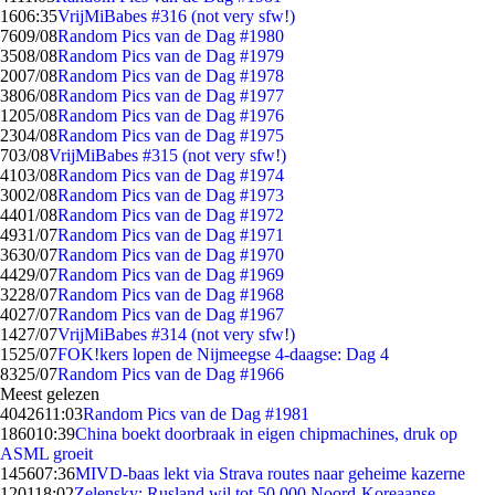
16
06:35
VrijMiBabes #316 (not very sfw!)
76
09/08
Random Pics van de Dag #1980
35
08/08
Random Pics van de Dag #1979
20
07/08
Random Pics van de Dag #1978
38
06/08
Random Pics van de Dag #1977
12
05/08
Random Pics van de Dag #1976
23
04/08
Random Pics van de Dag #1975
7
03/08
VrijMiBabes #315 (not very sfw!)
41
03/08
Random Pics van de Dag #1974
30
02/08
Random Pics van de Dag #1973
44
01/08
Random Pics van de Dag #1972
49
31/07
Random Pics van de Dag #1971
36
30/07
Random Pics van de Dag #1970
44
29/07
Random Pics van de Dag #1969
32
28/07
Random Pics van de Dag #1968
40
27/07
Random Pics van de Dag #1967
14
27/07
VrijMiBabes #314 (not very sfw!)
15
25/07
FOK!kers lopen de Nijmeegse 4-daagse: Dag 4
83
25/07
Random Pics van de Dag #1966
Meest gelezen
40426
11:03
Random Pics van de Dag #1981
1860
10:39
China boekt doorbraak in eigen chipmachines, druk op
ASML groeit
1456
07:36
MIVD-baas lekt via Strava routes naar geheime kazerne
1201
18:02
Zelensky: Rusland wil tot 50.000 Noord-Koreaanse