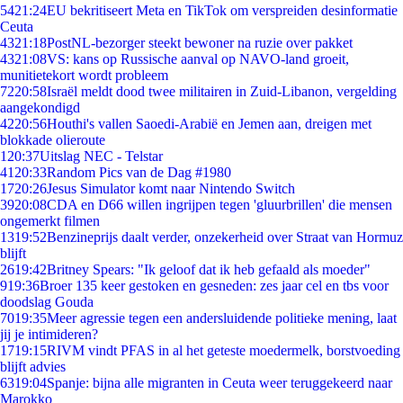
54
21:24
EU bekritiseert Meta en TikTok om verspreiden desinformatie
Ceuta
43
21:18
PostNL-bezorger steekt bewoner na ruzie over pakket
43
21:08
VS: kans op Russische aanval op NAVO-land groeit,
munitietekort wordt probleem
72
20:58
Israël meldt dood twee militairen in Zuid-Libanon, vergelding
aangekondigd
42
20:56
Houthi's vallen Saoedi-Arabië en Jemen aan, dreigen met
blokkade olieroute
1
20:37
Uitslag NEC - Telstar
41
20:33
Random Pics van de Dag #1980
17
20:26
Jesus Simulator komt naar Nintendo Switch
39
20:08
CDA en D66 willen ingrijpen tegen 'gluurbrillen' die mensen
ongemerkt filmen
13
19:52
Benzineprijs daalt verder, onzekerheid over Straat van Hormuz
blijft
26
19:42
Britney Spears: "Ik geloof dat ik heb gefaald als moeder"
9
19:36
Broer 135 keer gestoken en gesneden: zes jaar cel en tbs voor
doodslag Gouda
70
19:35
Meer agressie tegen een andersluidende politieke mening, laat
jij je intimideren?
17
19:15
RIVM vindt PFAS in al het geteste moedermelk, borstvoeding
blijft advies
63
19:04
Spanje: bijna alle migranten in Ceuta weer teruggekeerd naar
Marokko