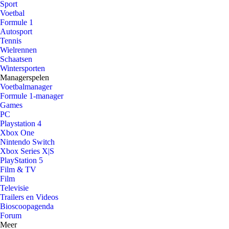
Sport
Voetbal
Formule 1
Autosport
Tennis
Wielrennen
Schaatsen
Wintersporten
Managerspelen
Voetbalmanager
Formule 1-manager
Games
PC
Playstation 4
Xbox One
Nintendo Switch
Xbox Series X|S
PlayStation 5
Film & TV
Film
Televisie
Trailers en Videos
Bioscoopagenda
Forum
Meer