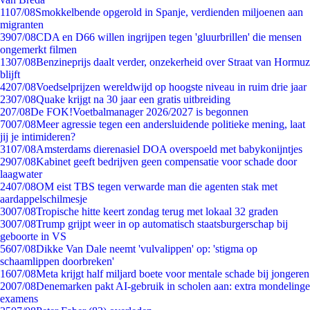
11
07/08
Smokkelbende opgerold in Spanje, verdienden miljoenen aan
migranten
39
07/08
CDA en D66 willen ingrijpen tegen 'gluurbrillen' die mensen
ongemerkt filmen
13
07/08
Benzineprijs daalt verder, onzekerheid over Straat van Hormuz
blijft
42
07/08
Voedselprijzen wereldwijd op hoogste niveau in ruim drie jaar
23
07/08
Quake krijgt na 30 jaar een gratis uitbreiding
2
07/08
De FOK!Voetbalmanager 2026/2027 is begonnen
70
07/08
Meer agressie tegen een andersluidende politieke mening, laat
jij je intimideren?
31
07/08
Amsterdams dierenasiel DOA overspoeld met babykonijntjes
29
07/08
Kabinet geeft bedrijven geen compensatie voor schade door
laagwater
24
07/08
OM eist TBS tegen verwarde man die agenten stak met
aardappelschilmesje
30
07/08
Tropische hitte keert zondag terug met lokaal 32 graden
30
07/08
Trump grijpt weer in op automatisch staatsburgerschap bij
geboorte in VS
56
07/08
Dikke Van Dale neemt 'vulvalippen' op: 'stigma op
schaamlippen doorbreken'
16
07/08
Meta krijgt half miljard boete voor mentale schade bij jongeren
20
07/08
Denemarken pakt AI-gebruik in scholen aan: extra mondelinge
examens