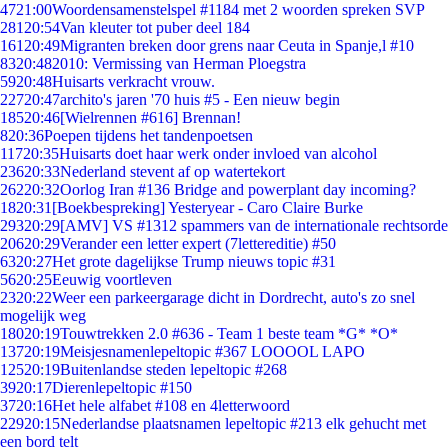
47
21:00
Woordensamenstelspel #1184 met 2 woorden spreken SVP
281
20:54
Van kleuter tot puber deel 184
161
20:49
Migranten breken door grens naar Ceuta in Spanje,l #10
83
20:48
2010: Vermissing van Herman Ploegstra
59
20:48
Huisarts verkracht vrouw.
227
20:47
archito's jaren '70 huis #5 - Een nieuw begin
185
20:46
[Wielrennen #616] Brennan!
8
20:36
Poepen tijdens het tandenpoetsen
117
20:35
Huisarts doet haar werk onder invloed van alcohol
236
20:33
Nederland stevent af op watertekort
262
20:32
Oorlog Iran #136 Bridge and powerplant day incoming?
18
20:31
[Boekbespreking] Yesteryear - Caro Claire Burke
293
20:29
[AMV] VS #1312 spammers van de internationale rechtsorde
206
20:29
Verander een letter expert (7lettereditie) #50
63
20:27
Het grote dagelijkse Trump nieuws topic #31
56
20:25
Eeuwig voortleven
23
20:22
Weer een parkeergarage dicht in Dordrecht, auto's zo snel
mogelijk weg
180
20:19
Touwtrekken 2.0 #636 - Team 1 beste team *G* *O*
137
20:19
Meisjesnamenlepeltopic #367 LOOOOL LAPO
125
20:19
Buitenlandse steden lepeltopic #268
39
20:17
Dierenlepeltopic #150
37
20:16
Het hele alfabet #108 en 4letterwoord
229
20:15
Nederlandse plaatsnamen lepeltopic #213 elk gehucht met
een bord telt