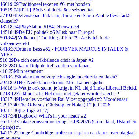
166
19:09
Traditioneel tekenen #6; met honden
195
19:04
[RTL] B&B vol liefde 6de seizoen #4
27
19:03
Defensiepact Pakistan, Turkije en Saudi-Arabië bevat art.5
clausule?
185
18:54
[PlayStation #184] Nieuw deel
145
18:49
De EU-politiek #6 Musk naar Europa!
50
18:42
[Vulkanen] The Ring of Fire #9: Activiteit in de
vulkaanwereld
84
18:37
Drum n Bass #52 - FOREVER MARCUS INTALEX &
APEX..
5
18:29
De zich ontwikkelende crisis in Japan #2
8
18:28
Orkaan Dolphin treft zuiden van Japan
4
18:25
Mijn testament
34
18:23
Single mannen verplichtsingle moeders laten daten?
294
18:21
Het Nederlandse tennis #35 - Lamensgodin
148
18:14
Wat je ook stemt, je krijgt in NL altijd Links Liberaal Beleid.
62
18:12
Zeikhoek #12 Het moet niet gekker worden # echt !!
183
17:49
Heracles-voetballer Rai Vloet opgepakt #2 Moordenaar
229
17:40
The Odyssey (Christopher Nolan) 17 juli 2026
103
17:36
[La Liga #177]
45
17:34
[Dagboek] What's in your head? #2
262
17:33
Totale zonsverduistering 12-08-2026 (Groenland, IJsland en
Spanje) #1
142
17:22
Jonge Cambridge professor stapt op na claims over plagiaat
en leugens