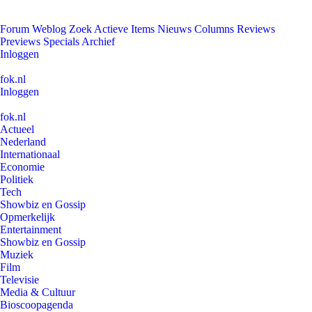
Forum
Weblog
Zoek
Actieve Items
Nieuws
Columns
Reviews
Previews
Specials
Archief
Inloggen
fok.nl
Inloggen
fok.nl
Actueel
Nederland
Internationaal
Economie
Politiek
Tech
Showbiz en Gossip
Opmerkelijk
Entertainment
Showbiz en Gossip
Muziek
Film
Televisie
Media & Cultuur
Bioscoopagenda