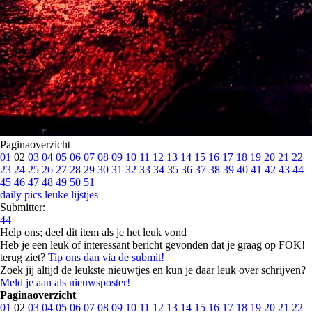
Paginaoverzicht
01
02
03
04
05
06
07
08
09
10
11
12
13
14
15
16
17
18
19
20
21
22
23
24
25
26
27
28
29
30
31
32
33
34
35
36
37
38
39
40
41
42
43
44
45
46
47
48
49
50
51
daily pics
leuke lijstjes
Submitter:
44
Help ons; deel dit item als je het leuk vond
Heb je een leuk of interessant bericht gevonden dat je graag op FOK!
terug ziet?
Tip ons dan via de submit!
Zoek jij altijd de leukste nieuwtjes en kun je daar leuk over schrijven?
Meld je aan als nieuwsposter!
Paginaoverzicht
01
02
03
04
05
06
07
08
09
10
11
12
13
14
15
16
17
18
19
20
21
22