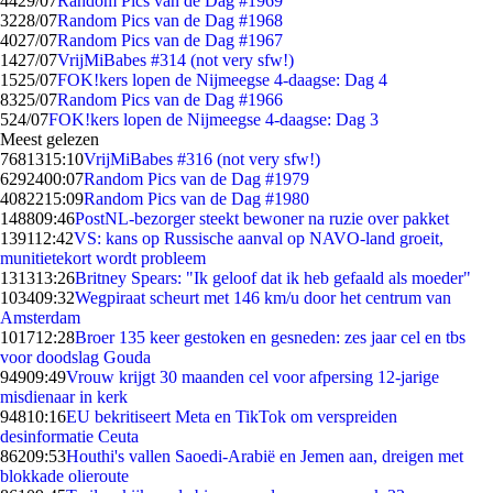
44
29/07
Random Pics van de Dag #1969
32
28/07
Random Pics van de Dag #1968
40
27/07
Random Pics van de Dag #1967
14
27/07
VrijMiBabes #314 (not very sfw!)
15
25/07
FOK!kers lopen de Nijmeegse 4-daagse: Dag 4
83
25/07
Random Pics van de Dag #1966
5
24/07
FOK!kers lopen de Nijmeegse 4-daagse: Dag 3
Meest gelezen
76813
15:10
VrijMiBabes #316 (not very sfw!)
62924
00:07
Random Pics van de Dag #1979
40822
15:09
Random Pics van de Dag #1980
1488
09:46
PostNL-bezorger steekt bewoner na ruzie over pakket
1391
12:42
VS: kans op Russische aanval op NAVO-land groeit,
munitietekort wordt probleem
1313
13:26
Britney Spears: "Ik geloof dat ik heb gefaald als moeder"
1034
09:32
Wegpiraat scheurt met 146 km/u door het centrum van
Amsterdam
1017
12:28
Broer 135 keer gestoken en gesneden: zes jaar cel en tbs
voor doodslag Gouda
949
09:49
Vrouw krijgt 30 maanden cel voor afpersing 12-jarige
misdienaar in kerk
948
10:16
EU bekritiseert Meta en TikTok om verspreiden
desinformatie Ceuta
862
09:53
Houthi's vallen Saoedi-Arabië en Jemen aan, dreigen met
blokkade olieroute