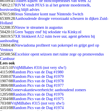
861
09:45
Trailers kijken: de bioscoopreleases van week 32
749
12:17
RIVM vindt PFAS in al het geteste moedermelk,
borstvoeding blijft advies
670
15:00
Jesus Simulator komt naar Nintendo Switch
653
09:28
Aanhoudende droogte veroorzaakt scheuren in dijken Zuid-
Holland
522
08:35
Nieuw te streamen in augustus
504
20:11
Geen 'happy end' bij seksdate via Kinky.nl
360
19:57
XR blokkeert A12 ruim twee uur, agent gebeten bij
aanhouding
336
04:46
Niewiadoma profiteert van pokerspel en grijpt geel op
Ventoux
205
08:56
Excelsior opent seizoen met ruime zege op promovendus
Cambuur
Lees ook
14
15:10
VrijMiBabes #316 (not very sfw!)
41
15:09
Random Pics van de Dag #1980
35
00:07
Random Pics van de Dag #1979
19
07/08
Random Pics van de Dag #1978
38
06/08
Random Pics van de Dag #1977
5
05/08
Zomervakantieweerbericht: aanhoudend zomers
12
05/08
Random Pics van de Dag #1976
23
04/08
Random Pics van de Dag #1975
7
03/08
VrijMiBabes #315 (not very sfw!)
41
03/08
Random Pics van de Dag #1974