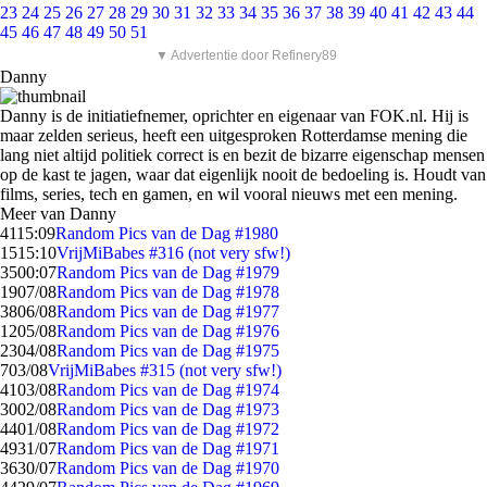
23
24
25
26
27
28
29
30
31
32
33
34
35
36
37
38
39
40
41
42
43
44
45
46
47
48
49
50
51
▼ Advertentie door Refinery89
Danny
Danny is de initiatiefnemer, oprichter en eigenaar van FOK.nl. Hij is
maar zelden serieus, heeft een uitgesproken Rotterdamse mening die
lang niet altijd politiek correct is en bezit de bizarre eigenschap mensen
op de kast te jagen, waar dat eigenlijk nooit de bedoeling is. Houdt van
films, series, tech en gamen, en wil vooral nieuws met een mening.
Meer van Danny
41
15:09
Random Pics van de Dag #1980
15
15:10
VrijMiBabes #316 (not very sfw!)
35
00:07
Random Pics van de Dag #1979
19
07/08
Random Pics van de Dag #1978
38
06/08
Random Pics van de Dag #1977
12
05/08
Random Pics van de Dag #1976
23
04/08
Random Pics van de Dag #1975
7
03/08
VrijMiBabes #315 (not very sfw!)
41
03/08
Random Pics van de Dag #1974
30
02/08
Random Pics van de Dag #1973
44
01/08
Random Pics van de Dag #1972
49
31/07
Random Pics van de Dag #1971
36
30/07
Random Pics van de Dag #1970