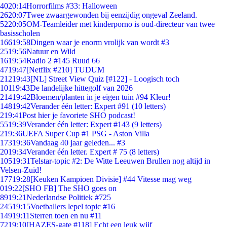
40
20:14
Horrorfilms #33: Halloween
26
20:07
Twee zwaargewonden bij eenzijdig ongeval Zeeland.
52
20:05
OM-Teamleider met kinderporno is oud-directeur van twee
basisscholen
166
19:58
Dingen waar je enorm vrolijk van wordt #3
25
19:56
Natuur en Wild
16
19:54
Radio 2 #145 Ruud 66
47
19:47
[Netflix #210] TUDUM
212
19:43
[NL] Street View Quiz [#122] - Loogisch toch
101
19:43
De landelijke hittegolf van 2026
214
19:42
Bloemen/planten in je eigen tuin #94 Kleur!
148
19:42
Verander één letter: Expert #91 (10 letters)
2
19:41
Post hier je favoriete SHO podcast!
55
19:39
Verander één letter: Expert #143 (9 letters)
2
19:36
UEFA Super Cup #1 PSG - Aston Villa
173
19:36
Vandaag 40 jaar geleden... #3
20
19:34
Verander één letter. Expert # 75 (8 letters)
105
19:31
Telstar-topic #2: De Witte Leeuwen Brullen nog altijd in
Velsen-Zuid!
177
19:28
[Keuken Kampioen Divisie] #44 Vitesse mag weg
0
19:22
[SHO FB] The SHO goes on
89
19:21
Nederlandse Politiek #725
245
19:15
Voetballers lepel topic #16
149
19:11
Sterren toen en nu #11
72
19:10
[HAZES-gate #118] Echt een leuk wijf