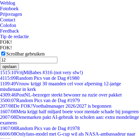
Weblog
Fotoboek
Prijsvragen
Contact
Colofon
Feedback
Tip de redactie
FOK!
FOK!
Scrollbar gebruiken
opslaan
15
15:10
VrijMiBabes #316 (not very sfw!)
41
15:09
Random Pics van de Dag #1980
11
09:49
Vrouw krijgt 30 maanden cel voor afpersing 12-jarige
misdienaar in kerk
43
09:46
PostNL-bezorger steekt bewoner na ruzie over pakket
35
00:07
Random Pics van de Dag #1979
2
07/08
De FOK!Voetbalmanager 2026/2027 is begonnen
16
07/08
Meta krijgt half miljard boete voor mentale schade bij jongeren
20
07/08
Denemarken pakt AI-gebruik in scholen aan: extra mondelinge
examens
19
07/08
Random Pics van de Dag #1978
66
06/08
Onlyfans-model met G-cup wil als NASA-ambassadeur naar