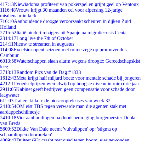
4
17:13
Niewiadoma profiteert van pokerspel en grijpt geel op Ventoux
11
16:48
Vrouw krijgt 30 maanden cel voor afpersing 12-jarige
misdienaar in kerk
7
16:10
Aanhoudende droogte veroorzaakt scheuren in dijken Zuid-
Holland
27
15:52
Italië hindert reizigers uit Spanje na migratiecrisis Ceuta
23
14:17
Long live the 7th of October
2
14:11
Nieuw te streamen in augustus
1
14:08
Excelsior opent seizoen met ruime zege op promovendus
Cambuur
60
13:58
Waterschappen slaan alarm wegens droogte: Gereedschapskist
leeg
37
13:13
Random Pics van de Dag #1833
16
12:43
Meta krijgt half miljard boete voor mentale schade bij jongeren
42
12:11
Voedselprijzen wereldwijd op hoogste niveau in ruim drie jaar
29
11:05
Kabinet geeft bedrijven geen compensatie voor schade door
laagwater
6
11:03
Trailers kijken: de bioscoopreleases van week 32
24
10:54
OM eist TBS tegen verwarde man die agenten stak met
aardappelschilmesje
24
10:18
Vier aanhoudingen na doodsbedreiging burgemeester Depla
van Breda
56
09:52
Dikke Van Dale neemt 'vulvalippen' op: 'stigma op
schaamlippen doorbreken'
40
09:42
Duitser (93) crasht met quad tegen boom, vier gewonden