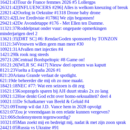
164
21:43
Tour de France femmes 2026 #5 Lollergps
263
21:42
[INFLUENCERS #296] Alles is welkom kneuzing of breuk
228
21:42
Oorlog in Oekraïne #1318 Drone baby drone
83
21:42
[Live Eredivisie #1786] We zijn begonnen!
294
21:42
De Avondetappe #176 - Met Ellen ten Damme.
113
21:37
Roddelpraat onder vuur: ongepaste opmerkingen
minderjarigen deel 2
136
21:35
[DRT SC] #6: RendacGoden sponsored by TONZON
111
21:34
Vrouwen willen geen man meer #30
109
21:31
Afvallen met injecties #4
14
21:29
Ik rook nog steeds
297
21:28
Centraal Bordspeltopic #8 Game on!
161
21:26
[WLR SC #417] Nieuw deel openen was kaputt
81
21:23
Vuelta a España 2026 #1
8
21:20
Ariana Grande verlaat de spotlight.
6
21:19
de beheerder die mij oh zo moe maakt.
184
21:18
NEC #77: Wat een seizoen is dit zeg
116
21:15
Koopzegels sparen bij AH duurt straks 2x zo lang
109
21:12
Hoe denkt God echt over homo-seksualiteit? deel 4
100
21:11
De Schatkamer van Beeld & Geluid #4
75
21:09
Trump wil dat J.D. Vance hem in 2028 opvolgt
63
21:07
Zou je vreemdgaan in een relatie kunnen vergeven?
3
21:06
Scholensysteem tegenwoordig?
103
21:05
Man zoekt mij en bedreigt mij, nadat ik met zijn zoon sprak
244
21:05
Russia vs Ukraine #91