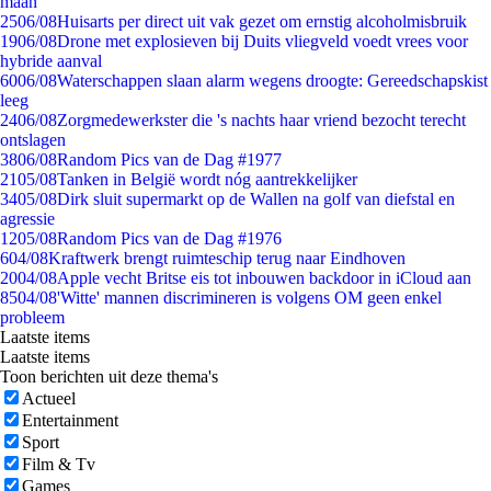
maan
25
06/08
Huisarts per direct uit vak gezet om ernstig alcoholmisbruik
19
06/08
Drone met explosieven bij Duits vliegveld voedt vrees voor
hybride aanval
60
06/08
Waterschappen slaan alarm wegens droogte: Gereedschapskist
leeg
24
06/08
Zorgmedewerkster die 's nachts haar vriend bezocht terecht
ontslagen
38
06/08
Random Pics van de Dag #1977
21
05/08
Tanken in België wordt nóg aantrekkelijker
34
05/08
Dirk sluit supermarkt op de Wallen na golf van diefstal en
agressie
12
05/08
Random Pics van de Dag #1976
6
04/08
Kraftwerk brengt ruimteschip terug naar Eindhoven
20
04/08
Apple vecht Britse eis tot inbouwen backdoor in iCloud aan
85
04/08
'Witte' mannen discrimineren is volgens OM geen enkel
probleem
Laatste items
Laatste items
Toon berichten uit deze thema's
Actueel
Entertainment
Sport
Film & Tv
Games