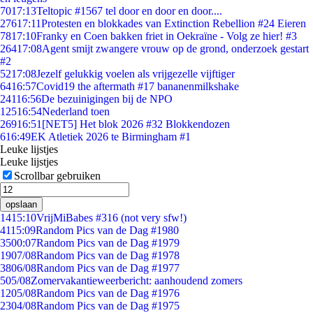
70
17:13
Teltopic #1567 tel door en door en door....
276
17:11
Protesten en blokkades van Extinction Rebellion #24 Eieren
78
17:10
Franky en Coen bakken friet in Oekraïne - Volg ze hier! #3
264
17:08
Agent smijt zwangere vrouw op de grond, onderzoek gestart
#2
52
17:08
Jezelf gelukkig voelen als vrijgezelle vijftiger
64
16:57
Covid19 the aftermath #17 bananenmilkshake
241
16:56
De bezuinigingen bij de NPO
125
16:54
Nederland toen
269
16:51
[NET5] Het blok 2026 #32 Blokkendozen
6
16:49
EK Atletiek 2026 te Birmingham #1
Leuke lijstjes
Leuke lijstjes
Scrollbar gebruiken
opslaan
14
15:10
VrijMiBabes #316 (not very sfw!)
41
15:09
Random Pics van de Dag #1980
35
00:07
Random Pics van de Dag #1979
19
07/08
Random Pics van de Dag #1978
38
06/08
Random Pics van de Dag #1977
5
05/08
Zomervakantieweerbericht: aanhoudend zomers
12
05/08
Random Pics van de Dag #1976
23
04/08
Random Pics van de Dag #1975