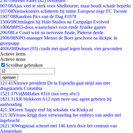
25
07/08
Peter Faber (82) overleden
0
07/08
Ajax veel te sterk voor Shelbourne, maar houdt schade beperkt
1
07/08
Nieuwkomers schitteren bij ruime Europese zege FC Twente
19
07/08
Random Pics van de Dag #1978
15
06/08
Ontslagen bij Halo Studios na Campaign Evolved
19
06/08
PS5-doos waarschuwt voor einde fysieke games
2
06/08
Le Court wint na nerveuze finale, Pieterse derde
29
06/08
NPO-manager Menno de Boer geschorst na dickpic in
groepsapp
40
06/08
Duitser (93) crasht met quad tegen boom, vier gewonden
Actieve items
Actieve items
Scrollbar gebruiken
opslaan
1
21:41
Nieuwe president De la Espriella gaat strijd aan met
drugskartels Colombia
15
21:37
VrijMiBabes #316 (not very sfw!)
18
21:31
XR blokkeert A12 ruim twee uur, agent gebeten bij
aanhouding
4
21:30
Geen 'happy end' bij seksdate via Kinky.nl
1
21:30
Vrouw krijgt door verwisseling het embryo van ander stel
ingebracht
26
21:30
Wegpiraat scheurt met 146 km/u door het centrum van
Amsterdam