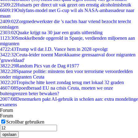
25
09:22
Huisarts per direct uit vak gezet om ernstig alcoholmisbruik
66
09:19
Onlyfans-model met G-cup wil als NASA-ambassadeur naar
maan
24
09:02
Zorgmedewerkster die 's nachts haar vriend bezocht terecht
ontslagen
23
03:02
Quake krijgt na 30 jaar een gratis uitbreiding
11
23:30
Smokkelbende opgerold in Spanje, verdienden miljoenen aan
migranten
47
22:43
Trump wil dat J.D. Vance hem in 2028 opvolgt
34
22:32
Ceuta-leider noemt Marokkaanse grensaanval door migranten
'gruweldaad'
38
22:29
Random Pics van de Dag #1977
38
22:28
Spaanse politie: minstens tien voor terrorisme veroordeelden
onder migranten Ceuta
30
22:20
Tropische hitte keert zondag terug met lokaal 32 graden
46
07/08
Spoedberaad EU na crisis Ceuta, moeten we onze
buitengrenzen beter bewaken?
20
07/08
Denemarken pakt AI-gebruik in scholen aan: extra mondelinge
examens
Forum
Forum
Scrollbar gebruiken
opslaan