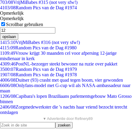
7
03/08
VrijMiBabes #315 (not very sfw!)
41
03/08
Random Pics van de Dag #1974
Opmerkelijk
Opmerkelijk
Scrollbar gebruiken
opslaan
14
15:10
VrijMiBabes #316 (not very sfw!)
41
15:09
Random Pics van de Dag #1980
11
09:49
Vrouw krijgt 30 maanden cel voor afpersing 12-jarige
misdienaar in kerk
43
09:46
PostNL-bezorger steekt bewoner na ruzie over pakket
35
00:07
Random Pics van de Dag #1979
19
07/08
Random Pics van de Dag #1978
40
06/08
Duitser (93) crasht met quad tegen boom, vier gewonden
66
06/08
Onlyfans-model met G-cup wil als NASA-ambassadeur naar
maan
12
06/08
Capibara's lopen Braziliaans parlementsgebouw Mato Grosso
binnen
24
06/08
Zorgmedewerkster die 's nachts haar vriend bezocht terecht
ontslagen
▼ Advertentie door Refinery89