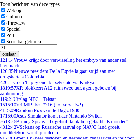
Toon berichten van deze types
Weblog
Column
(P)review
Special
Poll
Scrollbar gebruiken
opslaan
1
21:14
Vrouw krijgt door verwisseling het embryo van ander stel
ingebracht
1
20:35
Nieuwe president De la Espriella gaat strijd aan met
drugskartels Colombia
4
20:11
Geen 'happy end' bij seksdate via Kinky.nl
18
19:57
XR blokkeert A12 ruim twee uur, agent gebeten bij
aanhouding
1
19:21
Uitslag NEC - Telstar
15
15:10
VrijMiBabes #316 (not very sfw!)
41
15:09
Random Pics van de Dag #1980
17
15:00
Jesus Simulator komt naar Nintendo Switch
26
13:26
Britney Spears: "Ik geloof dat ik heb gefaald als moeder"
43
12:42
VS: kans op Russische aanval op NAVO-land groeit,
munitietekort wordt probleem
9
12:28
Broer 135 keer gestoken en gesneden: zes jaar cel en tbs voor