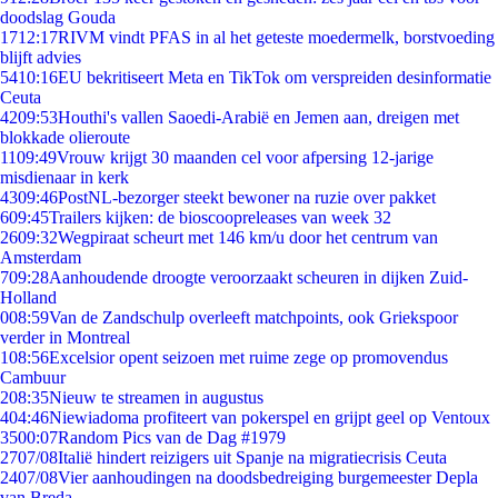
doodslag Gouda
17
12:17
RIVM vindt PFAS in al het geteste moedermelk, borstvoeding
blijft advies
54
10:16
EU bekritiseert Meta en TikTok om verspreiden desinformatie
Ceuta
42
09:53
Houthi's vallen Saoedi-Arabië en Jemen aan, dreigen met
blokkade olieroute
11
09:49
Vrouw krijgt 30 maanden cel voor afpersing 12-jarige
misdienaar in kerk
43
09:46
PostNL-bezorger steekt bewoner na ruzie over pakket
6
09:45
Trailers kijken: de bioscoopreleases van week 32
26
09:32
Wegpiraat scheurt met 146 km/u door het centrum van
Amsterdam
7
09:28
Aanhoudende droogte veroorzaakt scheuren in dijken Zuid-
Holland
0
08:59
Van de Zandschulp overleeft matchpoints, ook Griekspoor
verder in Montreal
1
08:56
Excelsior opent seizoen met ruime zege op promovendus
Cambuur
2
08:35
Nieuw te streamen in augustus
4
04:46
Niewiadoma profiteert van pokerspel en grijpt geel op Ventoux
35
00:07
Random Pics van de Dag #1979
27
07/08
Italië hindert reizigers uit Spanje na migratiecrisis Ceuta
24
07/08
Vier aanhoudingen na doodsbedreiging burgemeester Depla
van Breda