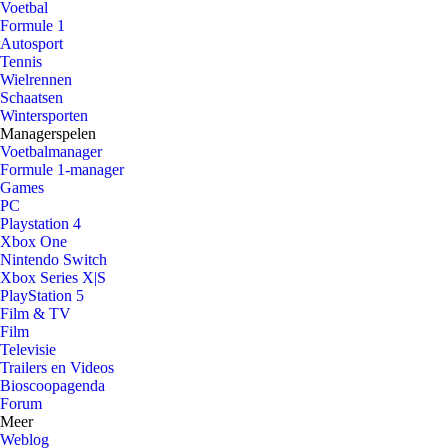
Voetbal
Formule 1
Autosport
Tennis
Wielrennen
Schaatsen
Wintersporten
Managerspelen
Voetbalmanager
Formule 1-manager
Games
PC
Playstation 4
Xbox One
Nintendo Switch
Xbox Series X|S
PlayStation 5
Film & TV
Film
Televisie
Trailers en Videos
Bioscoopagenda
Forum
Meer
Weblog