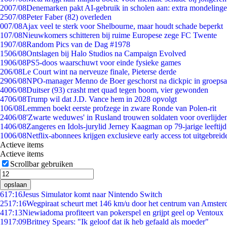
20
07/08
Denemarken pakt AI-gebruik in scholen aan: extra mondeling
25
07/08
Peter Faber (82) overleden
0
07/08
Ajax veel te sterk voor Shelbourne, maar houdt schade beperkt
1
07/08
Nieuwkomers schitteren bij ruime Europese zege FC Twente
19
07/08
Random Pics van de Dag #1978
15
06/08
Ontslagen bij Halo Studios na Campaign Evolved
19
06/08
PS5-doos waarschuwt voor einde fysieke games
2
06/08
Le Court wint na nerveuze finale, Pieterse derde
29
06/08
NPO-manager Menno de Boer geschorst na dickpic in groeps
40
06/08
Duitser (93) crasht met quad tegen boom, vier gewonden
47
06/08
Trump wil dat J.D. Vance hem in 2028 opvolgt
1
06/08
Lemmen boekt eerste profzege in zware Ronde van Polen-rit
24
06/08
'Zwarte weduwes' in Rusland trouwen soldaten voor overlijden
14
06/08
Zangeres en Idols-jurylid Jerney Kaagman op 79-jarige leeftij
10
06/08
Netflix-abonnees krijgen exclusieve early access tot uitgebreid
Actieve items
Actieve items
Scrollbar gebruiken
opslaan
6
17:16
Jesus Simulator komt naar Nintendo Switch
25
17:16
Wegpiraat scheurt met 146 km/u door het centrum van Amste
4
17:13
Niewiadoma profiteert van pokerspel en grijpt geel op Ventoux
19
17:09
Britney Spears: "Ik geloof dat ik heb gefaald als moeder"