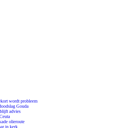
ekort wordt probleem
r doodslag Gouda
lijft advies
 Ceuta
kade olieroute
ar in kerk