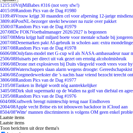
12
15:10
VrijMiBabes #316 (not very sfw!)
40
15:09
Random Pics van de Dag #1980
11
09:49
Vrouw krijgt 30 maanden cel voor afpersing 12-jarige misdiena
38
09:46
PostNL-bezorger steekt bewoner na ruzie over pakket
35
00:07
Random Pics van de Dag #1979
2
07/08
De FOK!Voetbalmanager 2026/2027 is begonnen
16
07/08
Meta krijgt half miljard boete voor mentale schade bij jongeren
20
07/08
Denemarken pakt AI-gebruik in scholen aan: extra mondeling
19
07/08
Random Pics van de Dag #1978
66
06/08
Onlyfans-model met G-cup wil als NASA-ambassadeur naar 
25
06/08
Huisarts per direct uit vak gezet om ernstig alcoholmisbruik
19
06/08
Drone met explosieven bij Duits vliegveld voedt vrees voor hy
60
06/08
Waterschappen slaan alarm wegens droogte: Gereedschapskist
24
06/08
Zorgmedewerkster die 's nachts haar vriend bezocht terecht on
38
06/08
Random Pics van de Dag #1977
21
05/08
Tanken in België wordt nóg aantrekkelijker
34
05/08
Dirk sluit supermarkt op de Wallen na golf van diefstal en agre
12
05/08
Random Pics van de Dag #1976
6
04/08
Kraftwerk brengt ruimteschip terug naar Eindhoven
20
04/08
Apple vecht Britse eis tot inbouwen backdoor in iCloud aan
85
04/08
'Witte' mannen discrimineren is volgens OM geen enkel probl
Laatste items
Laatste items
Toon berichten uit deze thema's