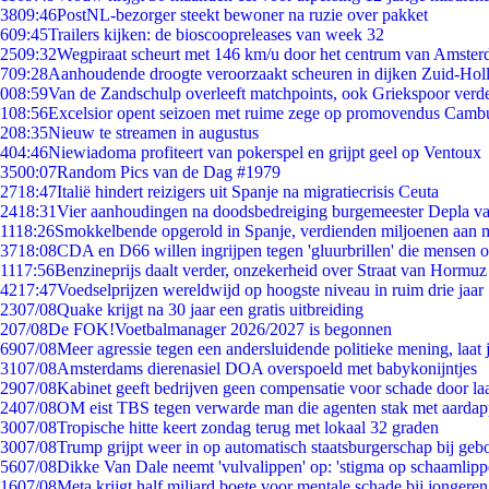
38
09:46
PostNL-bezorger steekt bewoner na ruzie over pakket
6
09:45
Trailers kijken: de bioscoopreleases van week 32
25
09:32
Wegpiraat scheurt met 146 km/u door het centrum van Amste
7
09:28
Aanhoudende droogte veroorzaakt scheuren in dijken Zuid-Hol
0
08:59
Van de Zandschulp overleeft matchpoints, ook Griekspoor verde
1
08:56
Excelsior opent seizoen met ruime zege op promovendus Camb
2
08:35
Nieuw te streamen in augustus
4
04:46
Niewiadoma profiteert van pokerspel en grijpt geel op Ventoux
35
00:07
Random Pics van de Dag #1979
27
18:47
Italië hindert reizigers uit Spanje na migratiecrisis Ceuta
24
18:31
Vier aanhoudingen na doodsbedreiging burgemeester Depla v
11
18:26
Smokkelbende opgerold in Spanje, verdienden miljoenen aan 
37
18:08
CDA en D66 willen ingrijpen tegen 'gluurbrillen' die mensen 
11
17:56
Benzineprijs daalt verder, onzekerheid over Straat van Hormuz b
42
17:47
Voedselprijzen wereldwijd op hoogste niveau in ruim drie jaar
23
07/08
Quake krijgt na 30 jaar een gratis uitbreiding
2
07/08
De FOK!Voetbalmanager 2026/2027 is begonnen
69
07/08
Meer agressie tegen een andersluidende politieke mening, laat j
31
07/08
Amsterdams dierenasiel DOA overspoeld met babykonijntjes
29
07/08
Kabinet geeft bedrijven geen compensatie voor schade door la
24
07/08
OM eist TBS tegen verwarde man die agenten stak met aardap
30
07/08
Tropische hitte keert zondag terug met lokaal 32 graden
30
07/08
Trump grijpt weer in op automatisch staatsburgerschap bij geb
56
07/08
Dikke Van Dale neemt 'vulvalippen' op: 'stigma op schaamlip
16
07/08
Meta krijgt half miljard boete voor mentale schade bij jongeren