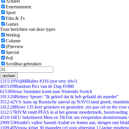
Actueel
Entertainment
Sport
Film & Tv
Games
Toon berichten van deze types
Weblog
Column
(P)review
Special
Poll
Scrollbar gebruiken
opslaan
12
15:10
VrijMiBabes #316 (not very sfw!)
40
15:09
Random Pics van de Dag #1980
6
15:00
Jesus Simulator komt naar Nintendo Switch
19
13:26
Britney Spears: "Ik geloof dat ik heb gefaald als moeder"
35
12:42
VS: kans op Russische aanval op NAVO-land groeit, munitiet
14
12:28
Broer 135 keer gestoken en gesneden: zes jaar cel en tbs voo
11
12:17
RIVM vindt PFAS in al het geteste moedermelk, borstvoeding b
45
10:16
EU bekritiseert Meta en TikTok om verspreiden desinformatie
29
09:53
Houthi's vallen Saoedi-Arabië en Jemen aan, dreigen met blok
11
09:49
Vrouw krijgt 30 maanden cel voor afpersing 12-jarige misdiena