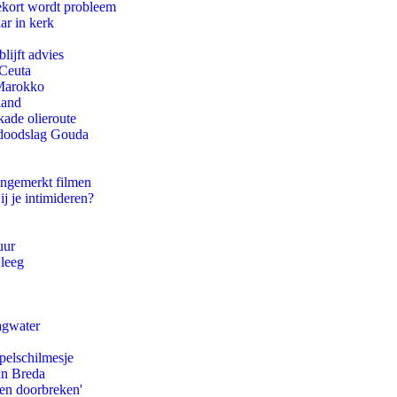
ekort wordt probleem
ar in kerk
lijft advies
 Ceuta
 Marokko
land
kade olieroute
r doodslag Gouda
ongemerkt filmen
ij je intimideren?
uur
 leeg
agwater
pelschilmesje
an Breda
pen doorbreken'