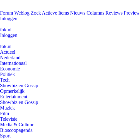
Forum
Weblog
Zoek
Actieve Items
Nieuws
Columns
Reviews
Previe
Inloggen
fok.nl
Inloggen
fok.nl
Actueel
Nederland
Internationaal
Economie
Politiek
Tech
Showbiz en Gossip
Opmerkelijk
Entertainment
Showbiz en Gossip
Muziek
Film
Televisie
Media & Cultuur
Bioscoopagenda
Sport