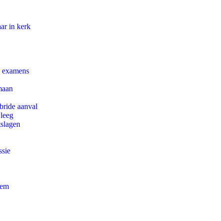
ar in kerk
e examens
maan
bride aanval
 leeg
tslagen
ssie
eem