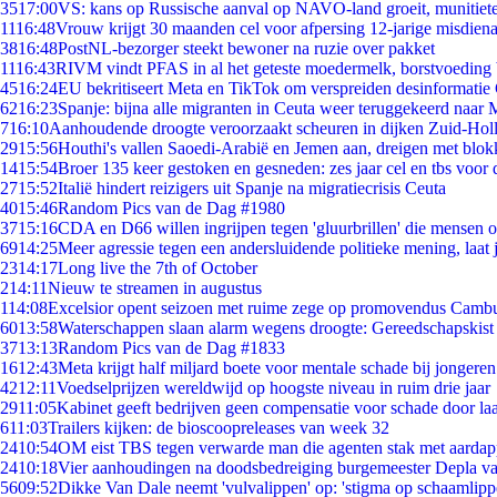
35
17:00
VS: kans op Russische aanval op NAVO-land groeit, munitiet
11
16:48
Vrouw krijgt 30 maanden cel voor afpersing 12-jarige misdiena
38
16:48
PostNL-bezorger steekt bewoner na ruzie over pakket
11
16:43
RIVM vindt PFAS in al het geteste moedermelk, borstvoeding b
45
16:24
EU bekritiseert Meta en TikTok om verspreiden desinformatie
62
16:23
Spanje: bijna alle migranten in Ceuta weer teruggekeerd naar
7
16:10
Aanhoudende droogte veroorzaakt scheuren in dijken Zuid-Hol
29
15:56
Houthi's vallen Saoedi-Arabië en Jemen aan, dreigen met blok
14
15:54
Broer 135 keer gestoken en gesneden: zes jaar cel en tbs voo
27
15:52
Italië hindert reizigers uit Spanje na migratiecrisis Ceuta
40
15:46
Random Pics van de Dag #1980
37
15:16
CDA en D66 willen ingrijpen tegen 'gluurbrillen' die mensen 
69
14:25
Meer agressie tegen een andersluidende politieke mening, laat j
23
14:17
Long live the 7th of October
2
14:11
Nieuw te streamen in augustus
1
14:08
Excelsior opent seizoen met ruime zege op promovendus Camb
60
13:58
Waterschappen slaan alarm wegens droogte: Gereedschapskist
37
13:13
Random Pics van de Dag #1833
16
12:43
Meta krijgt half miljard boete voor mentale schade bij jongeren
42
12:11
Voedselprijzen wereldwijd op hoogste niveau in ruim drie jaar
29
11:05
Kabinet geeft bedrijven geen compensatie voor schade door la
6
11:03
Trailers kijken: de bioscoopreleases van week 32
24
10:54
OM eist TBS tegen verwarde man die agenten stak met aardap
24
10:18
Vier aanhoudingen na doodsbedreiging burgemeester Depla v
56
09:52
Dikke Van Dale neemt 'vulvalippen' op: 'stigma op schaamlip