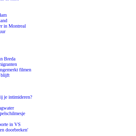
rdam
land
r in Montreal
uur
an Breda
migranten
ongemerkt filmen
lijft
ij je intimideren?
agwater
pelschilmesje
oorte in VS
pen doorbreken'