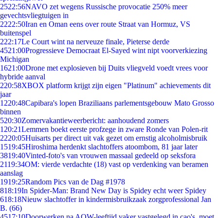
25
22:56
NAVO zet wegens Russische provocatie 250% meer
gevechtsvliegtuigen in
22
22:50
Iran en Oman eens over route Straat van Hormuz, VS
buitenspel
2
22:17
Le Court wint na nerveuze finale, Pieterse derde
45
21:00
Progressieve Democraat El-Sayed wint nipt voorverkiezing
Michigan
16
21:00
Drone met explosieven bij Duits vliegveld voedt vrees voor
hybride aanval
2
20:58
XBOX platform krijgt zijn eigen "Platinum" achievements dit
jaar
12
20:48
Capibara's lopen Braziliaans parlementsgebouw Mato Grosso
binnen
5
20:30
Zomervakantieweerbericht: aanhoudend zomers
1
20:21
Lemmen boekt eerste profzege in zware Ronde van Polen-rit
22
20:05
Huisarts per direct uit vak gezet om ernstig alcoholmisbruik
15
19:45
Hiroshima herdenkt slachtoffers atoombom, 81 jaar later
38
19:40
Vinted-foto's van vrouwen massaal gedeeld op seksfora
21
19:34
OM: vierde verdachte (18) vast op verdenking van beramen
aanslag
19
19:25
Random Pics van de Dag #1978
8
18:19
In Spider-Man: Brand New Day is Spidey echt weer Spidey
6
18:18
Nieuw slachtoffer in kindermisbruikzaak zorgprofessional Jan
B. (66)
45
17:10
Doorwerken na AOW-leeftijd vaker vastgelegd in cao's, moet