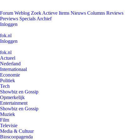
Forum
Weblog
Zoek
Actieve Items
Nieuws
Columns
Reviews
Previews
Specials
Archief
Inloggen
fok.nl
Inloggen
fok.nl
Actueel
Nederland
Internationaal
Economie
Politiek
Tech
Showbiz en Gossip
Opmerkelijk
Entertainment
Showbiz en Gossip
Muziek
Film
Televisie
Media & Cultuur
Bioscoopagenda