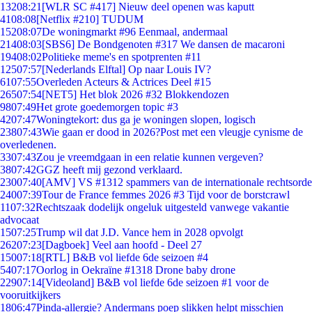
132
08:21
[WLR SC #417] Nieuw deel openen was kaputt
41
08:08
[Netflix #210] TUDUM
152
08:07
De woningmarkt #96 Eenmaal, andermaal
214
08:03
[SBS6] De Bondgenoten #317 We dansen de macaroni
194
08:02
Politieke meme's en spotprenten #11
125
07:57
[Nederlands Elftal] Op naar Louis IV?
61
07:55
Overleden Acteurs & Actrices Deel #15
265
07:54
[NET5] Het blok 2026 #32 Blokkendozen
98
07:49
Het grote goedemorgen topic #3
42
07:47
Woningtekort: dus ga je woningen slopen, logisch
238
07:43
Wie gaan er dood in 2026?Post met een vleugje cynisme de
overledenen.
33
07:43
Zou je vreemdgaan in een relatie kunnen vergeven?
38
07:42
GGZ heeft mij gezond verklaard.
230
07:40
[AMV] VS #1312 spammers van de internationale rechtsorde
240
07:39
Tour de France femmes 2026 #3 Tijd voor de borstcrawl
11
07:32
Rechtszaak dodelijk ongeluk uitgesteld vanwege vakantie
advocaat
15
07:25
Trump wil dat J.D. Vance hem in 2028 opvolgt
262
07:23
[Dagboek] Veel aan hoofd - Deel 27
150
07:18
[RTL] B&B vol liefde 6de seizoen #4
54
07:17
Oorlog in Oekraïne #1318 Drone baby drone
229
07:14
[Videoland] B&B vol liefde 6de seizoen #1 voor de
vooruitkijkers
18
06:47
Pinda-allergie? Andermans poep slikken helpt misschien