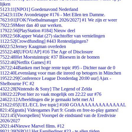
lijken
51
23:11
[NPO1] Goedenavond Nederland
254
23:11
De Avondetappe #176 - Met Ellen ten Damme.
76
23:01
[FOK!Voetbalmanager 2026/2027] #1 We zijn er weer
79
22:59
Meer dan 40 uur werken.
179
22:56
[PlayStation #184] Nieuw deel
109
22:56
Kapper Walat (27) slachtoffer van vernielingen
11
22:52
[Crowdfunding] #443 Rentestijgingen?
60
22:52
Jerney Kaagman overleden
255
22:48
[UFO/UAP] #16 The Age of Disclosure
75
22:48
Het Moestuintopic #37 Bloesem in de bomen
55
22:46
[Netflix Games] #1
267
22:44
Banken met hoge rente topic #95 - Dichter naar de 0
11
22:40
Levenslang voor man die inreed op betogers in München
195
22:29
[Conference League Donderdag 20:00 uur] Ajax -
Shelbourne FC #2
43
22:28
[Nintendo & Sony] The Legend of Zelda
180
22:22
Post hier zo vaak mogelijk om 22:22 uur #76
246
22:12
Afbeeldingen die je gemaakt hebt met AI
216
22:05
[UEL/ECL live topic] #160 GOAAAAAAAAAAAAAL
8
21:45
[gratis] Videogames Part 9: Gratis en free-to-play games!
32
21:45
[Voorspellen] Voorspel de eindstand van de Eredivisie
2026/2027
20
21:44
Nieuwe Marvel films. #12
99
21:39
[NPO1] Het Familiediner #23 - te allen tijden