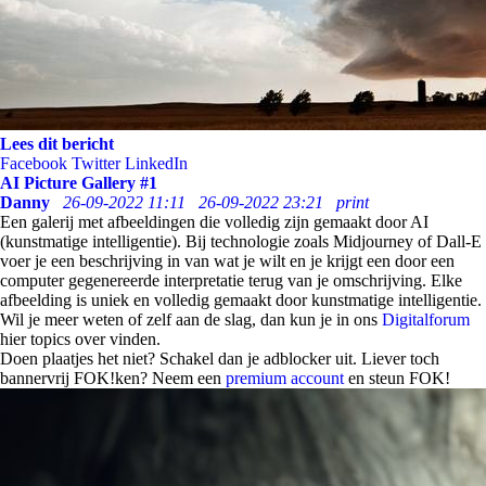
Lees dit bericht
Facebook
Twitter
LinkedIn
AI Picture Gallery #1
Danny
26-09-2022 11:11
26-09-2022 23:21
print
Een galerij met afbeeldingen die volledig zijn gemaakt door AI
(kunstmatige intelligentie). Bij technologie zoals Midjourney of Dall-E
voer je een beschrijving in van wat je wilt en je krijgt een door een
computer gegenereerde interpretatie terug van je omschrijving. Elke
afbeelding is uniek en volledig gemaakt door kunstmatige intelligentie.
Wil je meer weten of zelf aan de slag, dan kun je in ons
Digitalforum
hier topics over vinden.
Doen plaatjes het niet? Schakel dan je adblocker uit. Liever toch
bannervrij FOK!ken? Neem een
premium account
en steun FOK!