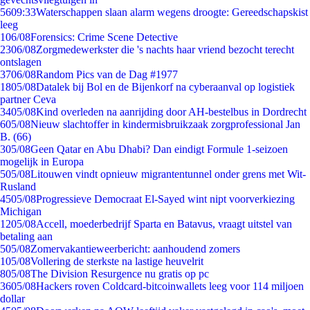
56
09:33
Waterschappen slaan alarm wegens droogte: Gereedschapskist
leeg
1
06/08
Forensics: Crime Scene Detective
23
06/08
Zorgmedewerkster die 's nachts haar vriend bezocht terecht
ontslagen
37
06/08
Random Pics van de Dag #1977
18
05/08
Datalek bij Bol en de Bijenkorf na cyberaanval op logistiek
partner Ceva
34
05/08
Kind overleden na aanrijding door AH-bestelbus in Dordrecht
6
05/08
Nieuw slachtoffer in kindermisbruikzaak zorgprofessional Jan
B. (66)
3
05/08
Geen Qatar en Abu Dhabi? Dan eindigt Formule 1-seizoen
mogelijk in Europa
5
05/08
Litouwen vindt opnieuw migrantentunnel onder grens met Wit-
Rusland
45
05/08
Progressieve Democraat El-Sayed wint nipt voorverkiezing
Michigan
12
05/08
Accell, moederbedrijf Sparta en Batavus, vraagt uitstel van
betaling aan
5
05/08
Zomervakantieweerbericht: aanhoudend zomers
1
05/08
Vollering de sterkste na lastige heuvelrit
8
05/08
The Division Resurgence nu gratis op pc
36
05/08
Hackers roven Coldcard-bitcoinwallets leeg voor 114 miljoen
dollar