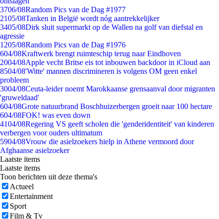
ontslagen
37
06/08
Random Pics van de Dag #1977
21
05/08
Tanken in België wordt nóg aantrekkelijker
34
05/08
Dirk sluit supermarkt op de Wallen na golf van diefstal en
agressie
12
05/08
Random Pics van de Dag #1976
6
04/08
Kraftwerk brengt ruimteschip terug naar Eindhoven
20
04/08
Apple vecht Britse eis tot inbouwen backdoor in iCloud aan
85
04/08
'Witte' mannen discrimineren is volgens OM geen enkel
probleem
30
04/08
Ceuta-leider noemt Marokkaanse grensaanval door migranten
'gruweldaad'
6
04/08
Grote natuurbrand Boschhuizerbergen groeit naar 100 hectare
6
04/08
FOK! was even down
41
04/08
Regering VS geeft scholen die 'genderidentiteit' van kinderen
verbergen voor ouders ultimatum
59
04/08
Vrouw die asielzoekers hielp in Athene vermoord door
Afghaanse asielzoeker
Laatste items
Laatste items
Toon berichten uit deze thema's
Actueel
Entertainment
Sport
Film & Tv