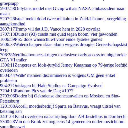
groepsapp
59
07:58
Onlyfans-model met G-cup wil als NASA-ambassadeur naar
maan
52
07:28
Israël meldt dood twee militairen in Zuid-Libanon, vergelding
aangekondigd
36
07:17
Trump wil dat J.D. Vance hem in 2028 opvolgt
17
07:13
Duitser (93) crasht met quad tegen boom, vier gewonden
10
06:59
PS5-doos waarschuwt voor einde fysieke games
56
06:33
Waterschappen slaan alarm wegens droogte: Gereedschapskist
leeg
7
06:28
Netflix-abonnees krijgen exclusieve early access tot uitgebreide
GTA VI trailer
13
06:11
Zangeres en Idols-jurylid Jerney Kaagman op 79-jarige leeftijd
overleden
85
04:44
'Witte' mannen discrimineren is volgens OM geen enkel
probleem
9
04:27
Ontslagen bij Halo Studios na Campaign Evolved
37
04:13
Random Pics van de Dag #1977
27
03:06
Doden bij Oekraïense droneaanvallen op Moskou en Sint-
Petersburg
12
01:08
Accell, moederbedrijf Sparta en Batavus, vraagt uitstel van
betaling aan
34
01:01
Kind overleden na aanrijding door AH-bestelbus in Dordrecht
53
00:28
Van den Brink zet nog eens 14 gemeenten onder toezicht om
spreidingswet