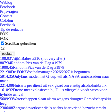
Weblog
Fotoboek
Prijsvragen
Contact
Colofon
Feedback
Tip de redactie
FOK!
FOK!
Scrollbar gebruiken
opslaan
1
08:03
VrijMiBabes #316 (not very sfw!)
8
07:34
Random Pics van de Dag #1979
19
00:45
Random Pics van de Dag #1978
2
21:30
De FOK!Voetbalmanager 2026/2027 is begonnen
59
14:35
Onlyfans-model met G-cup wil als NASA-ambassadeur naar
maan
22
14:09
Huisarts per direct uit vak gezet om ernstig alcoholmisbruik
16
10:32
Drone met explosieven bij Duits vliegveld voedt vrees voor
hybride aanval
56
09:33
Waterschappen slaan alarm wegens droogte: Gereedschapskist
leeg
23
06/08
Zorgmedewerkster die 's nachts haar vriend bezocht terecht