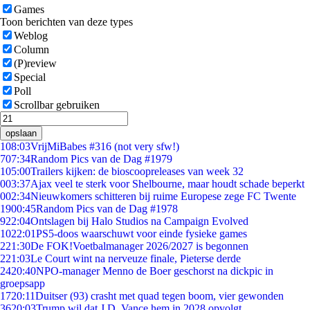
Games
Toon berichten van deze types
Weblog
Column
(P)review
Special
Poll
Scrollbar gebruiken
opslaan
1
08:03
VrijMiBabes #316 (not very sfw!)
7
07:34
Random Pics van de Dag #1979
1
05:00
Trailers kijken: de bioscoopreleases van week 32
0
03:37
Ajax veel te sterk voor Shelbourne, maar houdt schade beperkt
0
02:34
Nieuwkomers schitteren bij ruime Europese zege FC Twente
19
00:45
Random Pics van de Dag #1978
9
22:04
Ontslagen bij Halo Studios na Campaign Evolved
10
22:01
PS5-doos waarschuwt voor einde fysieke games
2
21:30
De FOK!Voetbalmanager 2026/2027 is begonnen
2
21:03
Le Court wint na nerveuze finale, Pieterse derde
24
20:40
NPO-manager Menno de Boer geschorst na dickpic in
groepsapp
17
20:11
Duitser (93) crasht met quad tegen boom, vier gewonden
36
20:03
Trump wil dat J.D. Vance hem in 2028 opvolgt