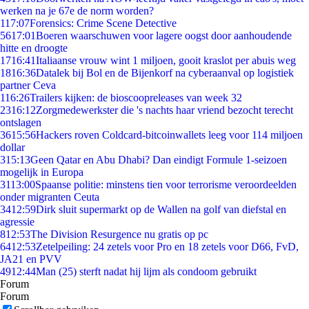
werken na je 67e de norm worden?
1
17:07
Forensics: Crime Scene Detective
56
17:01
Boeren waarschuwen voor lagere oogst door aanhoudende
hitte en droogte
17
16:41
Italiaanse vrouw wint 1 miljoen, gooit kraslot per abuis weg
18
16:36
Datalek bij Bol en de Bijenkorf na cyberaanval op logistiek
partner Ceva
1
16:26
Trailers kijken: de bioscoopreleases van week 32
23
16:12
Zorgmedewerkster die 's nachts haar vriend bezocht terecht
ontslagen
36
15:56
Hackers roven Coldcard-bitcoinwallets leeg voor 114 miljoen
dollar
3
15:13
Geen Qatar en Abu Dhabi? Dan eindigt Formule 1-seizoen
mogelijk in Europa
31
13:00
Spaanse politie: minstens tien voor terrorisme veroordeelden
onder migranten Ceuta
34
12:59
Dirk sluit supermarkt op de Wallen na golf van diefstal en
agressie
8
12:53
The Division Resurgence nu gratis op pc
64
12:53
Zetelpeiling: 24 zetels voor Pro en 18 zetels voor D66, FvD,
JA21 en PVV
49
12:44
Man (25) sterft nadat hij lijm als condoom gebruikt
Forum
Forum