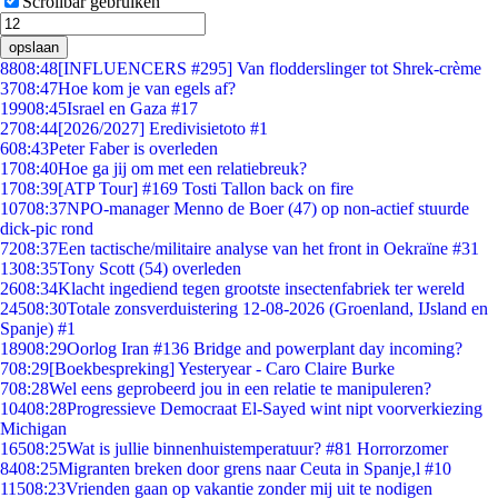
Scrollbar gebruiken
opslaan
88
08:48
[INFLUENCERS #295] Van flodderslinger tot Shrek-crème
37
08:47
Hoe kom je van egels af?
199
08:45
Israel en Gaza #17
27
08:44
[2026/2027] Eredivisietoto #1
6
08:43
Peter Faber is overleden
17
08:40
Hoe ga jij om met een relatiebreuk?
17
08:39
[ATP Tour] #169 Tosti Tallon back on fire
107
08:37
NPO-manager Menno de Boer (47) op non-actief stuurde
dick-pic rond
72
08:37
Een tactische/militaire analyse van het front in Oekraïne #31
13
08:35
Tony Scott (54) overleden
26
08:34
Klacht ingediend tegen grootste insectenfabriek ter wereld
245
08:30
Totale zonsverduistering 12-08-2026 (Groenland, IJsland en
Spanje) #1
189
08:29
Oorlog Iran #136 Bridge and powerplant day incoming?
7
08:29
[Boekbespreking] Yesteryear - Caro Claire Burke
7
08:28
Wel eens geprobeerd jou in een relatie te manipuleren?
104
08:28
Progressieve Democraat El-Sayed wint nipt voorverkiezing
Michigan
165
08:25
Wat is jullie binnenhuistemperatuur? #81 Horrorzomer
84
08:25
Migranten breken door grens naar Ceuta in Spanje,l #10
115
08:23
Vrienden gaan op vakantie zonder mij uit te nodigen