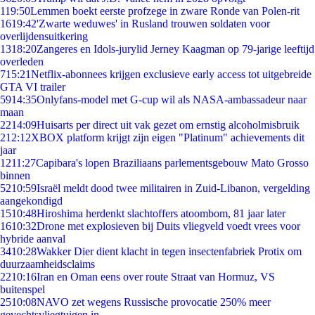
1
19:50
Lemmen boekt eerste profzege in zware Ronde van Polen-rit
16
19:42
'Zwarte weduwes' in Rusland trouwen soldaten voor
overlijdensuitkering
13
18:20
Zangeres en Idols-jurylid Jerney Kaagman op 79-jarige leeftijd
overleden
7
15:21
Netflix-abonnees krijgen exclusieve early access tot uitgebreide
GTA VI trailer
59
14:35
Onlyfans-model met G-cup wil als NASA-ambassadeur naar
maan
22
14:09
Huisarts per direct uit vak gezet om ernstig alcoholmisbruik
2
12:12
XBOX platform krijgt zijn eigen "Platinum" achievements dit
jaar
12
11:27
Capibara's lopen Braziliaans parlementsgebouw Mato Grosso
binnen
52
10:59
Israël meldt dood twee militairen in Zuid-Libanon, vergelding
aangekondigd
15
10:48
Hiroshima herdenkt slachtoffers atoombom, 81 jaar later
16
10:32
Drone met explosieven bij Duits vliegveld voedt vrees voor
hybride aanval
34
10:28
Wakker Dier dient klacht in tegen insectenfabriek Protix om
duurzaamheidsclaims
22
10:16
Iran en Oman eens over route Straat van Hormuz, VS
buitenspel
25
10:08
NAVO zet wegens Russische provocatie 250% meer
gevechtsvliegtuigen in