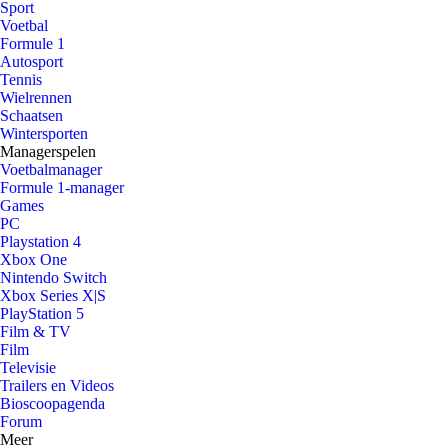
Sport
Voetbal
Formule 1
Autosport
Tennis
Wielrennen
Schaatsen
Wintersporten
Managerspelen
Voetbalmanager
Formule 1-manager
Games
PC
Playstation 4
Xbox One
Nintendo Switch
Xbox Series X|S
PlayStation 5
Film & TV
Film
Televisie
Trailers en Videos
Bioscoopagenda
Forum
Meer