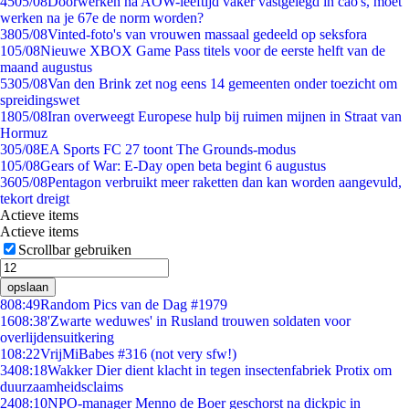
45
05/08
Doorwerken na AOW-leeftijd vaker vastgelegd in cao's, moet
werken na je 67e de norm worden?
38
05/08
Vinted-foto's van vrouwen massaal gedeeld op seksfora
1
05/08
Nieuwe XBOX Game Pass titels voor de eerste helft van de
maand augustus
53
05/08
Van den Brink zet nog eens 14 gemeenten onder toezicht om
spreidingswet
18
05/08
Iran overweegt Europese hulp bij ruimen mijnen in Straat van
Hormuz
3
05/08
EA Sports FC 27 toont The Grounds-modus
1
05/08
Gears of War: E-Day open beta begint 6 augustus
36
05/08
Pentagon verbruikt meer raketten dan kan worden aangevuld,
tekort dreigt
Actieve items
Actieve items
Scrollbar gebruiken
opslaan
8
08:49
Random Pics van de Dag #1979
16
08:38
'Zwarte weduwes' in Rusland trouwen soldaten voor
overlijdensuitkering
1
08:22
VrijMiBabes #316 (not very sfw!)
34
08:18
Wakker Dier dient klacht in tegen insectenfabriek Protix om
duurzaamheidsclaims
24
08:10
NPO-manager Menno de Boer geschorst na dickpic in