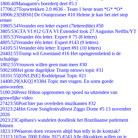
18
06:40
Managarm's boerderij deel #5.1
177
06:27
Touwtrekken 2.0 #636 - Team 1 beste team *G* *O*
189
06:23
[SBS6] De Oranjezomer #10 Helene je kan het niet stop
ermee
198
05:54
Verander een letter expert (7lettereditie) #50
38
05:53
GTA VI #12 GTA VI Extended look 27 Augustus Netflix/YT
13
05:53
Verander één letter. Expert # 75 (8 letters)
48
05:52
Verander één letter: Expert #143 (9 letters)
141
05:51
Verander één letter: Expert #91 (10 letters)
204
02:55
Trump wil Groenland #16 Het opengrensbeleid is de
schuldige
18
02:55
Vrouwen willen geen man meer #30
50
02:08
Het grote dagelijkse Trump nieuws topic #31
181
01:55
[ONLINE] Roddelpraat Topic #21
144
00:29
[AKQ] #3384 Topic met vragen. En soms goede
antwoorden.
51
00:26
Perez Hilton opgenomen op spoed na uitzenden van
gruwelijke video
274
23:56
Post hier pas overleden muzikanten #32
203
23:24
Het Grote Songfestivalfeest Ziggo Dome #5 13 november
2026
20
23:23
Capibara's wandelen doodleuk het Braziliaanse parlement
binnen
18
23:19
Waarom doen vrouwen altijd hun telly in de kontzak?
233
23:16
Top 2000 Editie 2025 #243 Alle dikzakken willen op je