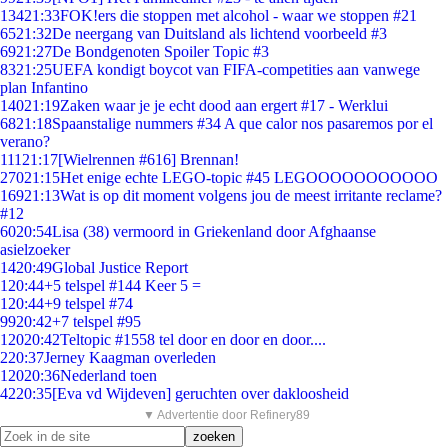
134
21:33
FOK!ers die stoppen met alcohol - waar we stoppen #21
65
21:32
De neergang van Duitsland als lichtend voorbeeld #3
69
21:27
De Bondgenoten Spoiler Topic #3
83
21:25
UEFA kondigt boycot van FIFA-competities aan vanwege
plan Infantino
140
21:19
Zaken waar je je echt dood aan ergert #17 - Werklui
68
21:18
Spaanstalige nummers #34 A que calor nos pasaremos por el
verano?
111
21:17
[Wielrennen #616] Brennan!
270
21:15
Het enige echte LEGO-topic #45 LEGOOOOOOOOOOO
169
21:13
Wat is op dit moment volgens jou de meest irritante reclame?
#12
60
20:54
Lisa (38) vermoord in Griekenland door Afghaanse
asielzoeker
14
20:49
Global Justice Report
1
20:44
+5 telspel #144 Keer 5 =
1
20:44
+9 telspel #74
99
20:42
+7 telspel #95
120
20:42
Teltopic #1558 tel door en door en door....
2
20:37
Jerney Kaagman overleden
120
20:36
Nederland toen
42
20:35
[Eva vd Wijdeven] geruchten over dakloosheid
▼ Advertentie door Refinery89