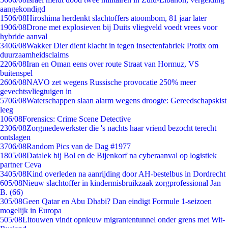
aangekondigd
15
06/08
Hiroshima herdenkt slachtoffers atoombom, 81 jaar later
19
06/08
Drone met explosieven bij Duits vliegveld voedt vrees voor
hybride aanval
34
06/08
Wakker Dier dient klacht in tegen insectenfabriek Protix om
duurzaamheidsclaims
22
06/08
Iran en Oman eens over route Straat van Hormuz, VS
buitenspel
26
06/08
NAVO zet wegens Russische provocatie 250% meer
gevechtsvliegtuigen in
57
06/08
Waterschappen slaan alarm wegens droogte: Gereedschapskist
leeg
1
06/08
Forensics: Crime Scene Detective
23
06/08
Zorgmedewerkster die 's nachts haar vriend bezocht terecht
ontslagen
37
06/08
Random Pics van de Dag #1977
18
05/08
Datalek bij Bol en de Bijenkorf na cyberaanval op logistiek
partner Ceva
34
05/08
Kind overleden na aanrijding door AH-bestelbus in Dordrecht
6
05/08
Nieuw slachtoffer in kindermisbruikzaak zorgprofessional Jan
B. (66)
3
05/08
Geen Qatar en Abu Dhabi? Dan eindigt Formule 1-seizoen
mogelijk in Europa
5
05/08
Litouwen vindt opnieuw migrantentunnel onder grens met Wit-