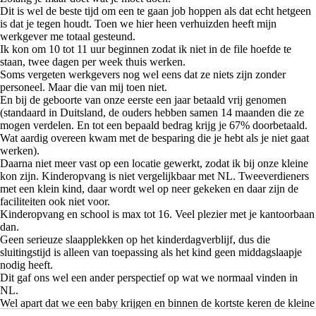
Dit is wel de beste tijd om een te gaan job hoppen als dat echt hetgeen
is dat je tegen houdt. Toen we hier heen verhuizden heeft mijn
werkgever me totaal gesteund.
Ik kon om 10 tot 11 uur beginnen zodat ik niet in de file hoefde te
staan, twee dagen per week thuis werken.
Soms vergeten werkgevers nog wel eens dat ze niets zijn zonder
personeel. Maar die van mij toen niet.
En bij de geboorte van onze eerste een jaar betaald vrij genomen
(standaard in Duitsland, de ouders hebben samen 14 maanden die ze
mogen verdelen. En tot een bepaald bedrag krijg je 67% doorbetaald.
Wat aardig overeen kwam met de besparing die je hebt als je niet gaat
werken).
Daarna niet meer vast op een locatie gewerkt, zodat ik bij onze kleine
kon zijn. Kinderopvang is niet vergelijkbaar met NL. Tweeverdieners
met een klein kind, daar wordt wel op neer gekeken en daar zijn de
faciliteiten ook niet voor.
Kinderopvang en school is max tot 16. Veel plezier met je kantoorbaan
dan.
Geen serieuze slaapplekken op het kinderdagverblijf, dus die
sluitingstijd is alleen van toepassing als het kind geen middagslaapje
nodig heeft.
Dit gaf ons wel een ander perspectief op wat we normaal vinden in
NL.
Wel apart dat we een baby krijgen en binnen de kortste keren de kleine
achterlaten bij relatief vreemden. Toen mijn broertje een kind kreeg