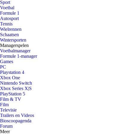
Sport
Voetbal
Formule 1
Autosport
Tennis
Wielrennen
Schaatsen
Wintersporten
Managerspelen
Voetbalmanager
Formule 1-manager
Games
PC
Playstation 4
Xbox One
Nintendo Switch
Xbox Series X|S
PlayStation 5
Film & TV
Film
Televisie
Trailers en Videos
Bioscoopagenda
Forum
Meer