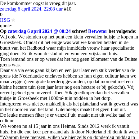
De komkommer oogst is vroeg dit jaar.
zaterdag 6 april 2024, 22:08 uur
#10
0
HSG
quote:
Op
zaterdag 6 april 2024 @ 00:24
schreef
Betwetor
het volgende:
Wij ook. We stonden op het punt een klein vervallen huisje te kopen in
Groesbeek. Omdat dit het enige was wat we konden betalen in de
buurt van het Radboud waar mijn inmiddels vrouw haar specialisatie
ging doen. En ik wou de stad uit en wou een vrijstaand huis.
Toen iemand ons er op wees dat het nog geen kilometer van de Duitse
grens was.
Daar via via eens gaan kijken en een jaar later een stuk verder van de
grens (de Nederlandse enclaves hebben zo hun eigen cultuur laten we
maar zeggen) een grote boerderij gevonden, op dat moment met een
kleine hectare tuin (een jaar later nog een hectare er bij gekocht). Vrij
recent geheel gerenoveerd. Toen 50k goedkoper dan het vervallen
huisje in Groesbeek met 1000m² tuin midden in het dorp.
Intergreren was niet zo makkelijk als het platteland wat ik gewend was
in het noorden van het land. Uiteindelijk maakt het geen fluit uit.
De leuke mensen filter je er vanzelf uit, maakt niet uit welke taal of
cultuur.
We wonen nu al 15 jaar in ons Heimat. Sinds 2012 werk ik vanuit
huis. En die ene keer per maand als ik door Nederland rij denk ik weer
"Waarom lieve mensen, willen we hier zelfs op donderdag middag in