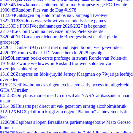
0
02:34
Nieuwkomers schitteren bij ruime Europese zege FC Twente
19
00:45
Random Pics van de Dag #1978
11
22:04
Ontslagen bij Halo Studios na Campaign Evolved
13
22:01
PS5-doos waarschuwt voor einde fysieke games
2
21:30
De FOK!Voetbalmanager 2026/2027 is begonnen
2
21:03
Le Court wint na nerveuze finale, Pieterse derde
28
20:40
NPO-manager Menno de Boer geschorst na dickpic in
groepsapp
24
20:11
Duitser (93) crasht met quad tegen boom, vier gewonden
42
20:03
Trump wil dat J.D. Vance hem in 2028 opvolgt
1
19:50
Lemmen boekt eerste profzege in zware Ronde van Polen-rit
19
19:42
'Zwarte weduwes' in Rusland trouwen soldaten voor
overlijdensuitkering
13
18:20
Zangeres en Idols-jurylid Jerney Kaagman op 79-jarige leeftijd
overleden
9
15:21
Netflix-abonnees krijgen exclusieve early access tot uitgebreide
GTA VI trailer
64
14:35
Onlyfans-model met G-cup wil als NASA-ambassadeur naar
maan
23
14:09
Huisarts per direct uit vak gezet om ernstig alcoholmisbruik
3
12:12
XBOX platform krijgt zijn eigen "Platinum" achievements dit
jaar
12
06/08
Capibara's lopen Braziliaans parlementsgebouw Mato Grosso
binnen
56
06/08
Israël meldt dood twee militairen in Zuid-Libanon, vergelding