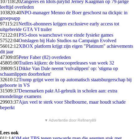
1071
18:20
Zangeres en Idols-jurylid Jerney Kaagman op 79-jarige
leeftijd overleden
1038
20:40
NPO-manager Menno de Boer geschorst na dickpic in
groepsapp
971
15:21
Netflix-abonnees krijgen exclusieve early access tot
uitgebreide GTA VI trailer
721
22:01
PS5-doos waarschuwt voor einde fysieke games
575
22:04
Ontslagen bij Halo Studios na Campaign Evolved
560
12:12
XBOX platform krijgt zijn eigen "Platinum" achievements
dit jaar
473
09:05
Peter Faber (82) overleden
458
05:00
Trailers kijken: de bioscoopreleases van week 32
398
09:51
Dikke Van Dale neemt 'vulvalippen' op: 'stigma op
schaamlippen doorbreken'
326
10:12
Trump grijpt weer in op automatisch staatsburgerschap bij
geboorte in VS
315
09:37
Denemarken pakt AI-gebruik in scholen aan: extra
mondelinge examens
299
03:37
Ajax veel te sterk voor Shelbourne, maar houdt schade
beperkt
▼ Advertentie door Refinery89
Lees ook
0
11:14
OM eist TBS tegen verwarde man die agenten stak met