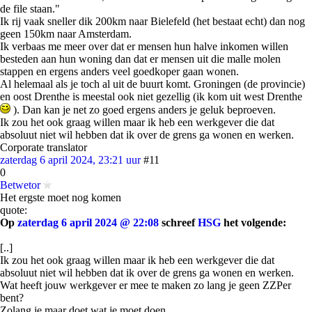
de file staan."
Ik rij vaak sneller dik 200km naar Bielefeld (het bestaat echt) dan nog
geen 150km naar Amsterdam.
Ik verbaas me meer over dat er mensen hun halve inkomen willen
besteden aan hun woning dan dat er mensen uit die malle molen
stappen en ergens anders veel goedkoper gaan wonen.
Al helemaal als je toch al uit de buurt komt. Groningen (de provincie)
en oost Drenthe is meestal ook niet gezellig (ik kom uit west Drenthe
). Dan kan je net zo goed ergens anders je geluk beproeven.
Ik zou het ook graag willen maar ik heb een werkgever die dat
absoluut niet wil hebben dat ik over de grens ga wonen en werken.
Corporate translator
zaterdag 6 april 2024, 23:21 uur
#11
0
Betwetor
Het ergste moet nog komen
quote:
Op
zaterdag 6 april 2024 @ 22:08
schreef
HSG
het volgende:
[..]
Ik zou het ook graag willen maar ik heb een werkgever die dat
absoluut niet wil hebben dat ik over de grens ga wonen en werken.
Wat heeft jouw werkgever er mee te maken zo lang je geen ZZPer
bent?
Zolang je maar doet wat je moet doen.