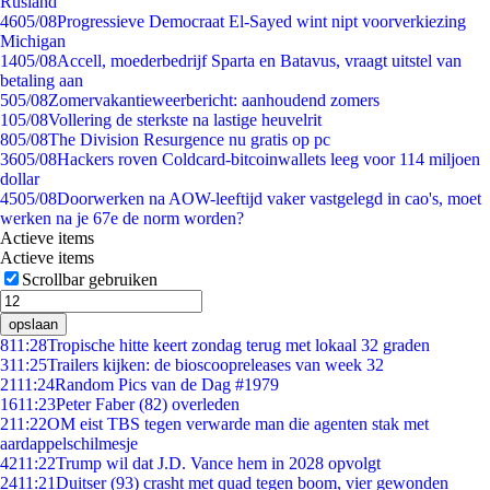
Rusland
46
05/08
Progressieve Democraat El-Sayed wint nipt voorverkiezing
Michigan
14
05/08
Accell, moederbedrijf Sparta en Batavus, vraagt uitstel van
betaling aan
5
05/08
Zomervakantieweerbericht: aanhoudend zomers
1
05/08
Vollering de sterkste na lastige heuvelrit
8
05/08
The Division Resurgence nu gratis op pc
36
05/08
Hackers roven Coldcard-bitcoinwallets leeg voor 114 miljoen
dollar
45
05/08
Doorwerken na AOW-leeftijd vaker vastgelegd in cao's, moet
werken na je 67e de norm worden?
Actieve items
Actieve items
Scrollbar gebruiken
opslaan
8
11:28
Tropische hitte keert zondag terug met lokaal 32 graden
3
11:25
Trailers kijken: de bioscoopreleases van week 32
21
11:24
Random Pics van de Dag #1979
16
11:23
Peter Faber (82) overleden
2
11:22
OM eist TBS tegen verwarde man die agenten stak met
aardappelschilmesje
42
11:22
Trump wil dat J.D. Vance hem in 2028 opvolgt
24
11:21
Duitser (93) crasht met quad tegen boom, vier gewonden