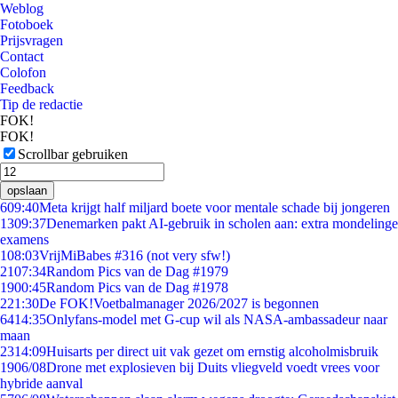
Weblog
Fotoboek
Prijsvragen
Contact
Colofon
Feedback
Tip de redactie
FOK!
FOK!
Scrollbar gebruiken
opslaan
6
09:40
Meta krijgt half miljard boete voor mentale schade bij jongeren
13
09:37
Denemarken pakt AI-gebruik in scholen aan: extra mondelinge
examens
1
08:03
VrijMiBabes #316 (not very sfw!)
21
07:34
Random Pics van de Dag #1979
19
00:45
Random Pics van de Dag #1978
2
21:30
De FOK!Voetbalmanager 2026/2027 is begonnen
64
14:35
Onlyfans-model met G-cup wil als NASA-ambassadeur naar
maan
23
14:09
Huisarts per direct uit vak gezet om ernstig alcoholmisbruik
19
06/08
Drone met explosieven bij Duits vliegveld voedt vrees voor
hybride aanval