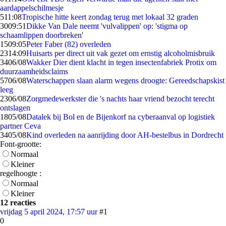
aardappelschilmesje
5
11:08
Tropische hitte keert zondag terug met lokaal 32 graden
30
09:51
Dikke Van Dale neemt 'vulvalippen' op: 'stigma op
schaamlippen doorbreken'
15
09:05
Peter Faber (82) overleden
23
14:09
Huisarts per direct uit vak gezet om ernstig alcoholmisbruik
34
06/08
Wakker Dier dient klacht in tegen insectenfabriek Protix om
duurzaamheidsclaims
57
06/08
Waterschappen slaan alarm wegens droogte: Gereedschapskist
leeg
23
06/08
Zorgmedewerkster die 's nachts haar vriend bezocht terecht
ontslagen
18
05/08
Datalek bij Bol en de Bijenkorf na cyberaanval op logistiek
partner Ceva
34
05/08
Kind overleden na aanrijding door AH-bestelbus in Dordrecht
Font-grootte:
Normaal
Kleiner
regelhoogte :
Normaal
Kleiner
12 reacties
vrijdag 5 april 2024, 17:57 uur
#1
0