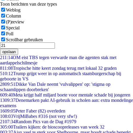
Toon berichten van deze types
Weblog
Column
(P)review
Special
Poll
Scrollbar gebruiken
opslaan
2
11:14
OM eist TBS tegen verwarde man die agenten stak met
aardappelschilmesje
8
11:08
Tropische hitte keert zondag terug met lokaal 32 graden
5
10:12
Trump grijpt weer in op automatisch staatsburgerschap bij
geboorte in VS
28
09:51
Dikke Van Dale neemt 'vulvalippen' op: 'stigma op
schaamlippen doorbreken'
6
09:40
Meta krijgt half miljard boete voor mentale schade bij jongeren
13
09:37
Denemarken pakt AI-gebruik in scholen aan: extra mondelinge
examens
16
09:05
Peter Faber (82) overleden
1
08:03
VrijMiBabes #316 (not very sfw!)
21
07:34
Random Pics van de Dag #1979
3
05:00
Trailers kijken: de bioscoopreleases van week 32
0
03:37
Ajax veel te sterk voor Shelbourne, maar houdt schade beperkt