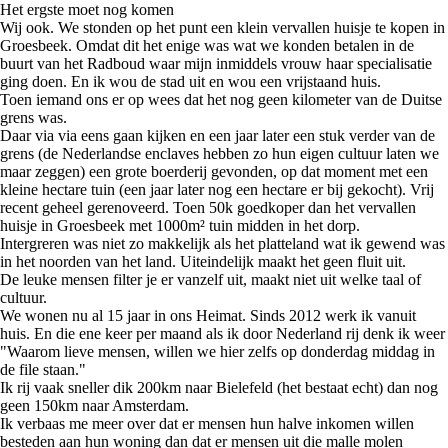
Het ergste moet nog komen
Wij ook. We stonden op het punt een klein vervallen huisje te kopen in
Groesbeek. Omdat dit het enige was wat we konden betalen in de
buurt van het Radboud waar mijn inmiddels vrouw haar specialisatie
ging doen. En ik wou de stad uit en wou een vrijstaand huis.
Toen iemand ons er op wees dat het nog geen kilometer van de Duitse
grens was.
Daar via via eens gaan kijken en een jaar later een stuk verder van de
grens (de Nederlandse enclaves hebben zo hun eigen cultuur laten we
maar zeggen) een grote boerderij gevonden, op dat moment met een
kleine hectare tuin (een jaar later nog een hectare er bij gekocht). Vrij
recent geheel gerenoveerd. Toen 50k goedkoper dan het vervallen
huisje in Groesbeek met 1000m² tuin midden in het dorp.
Intergreren was niet zo makkelijk als het platteland wat ik gewend was
in het noorden van het land. Uiteindelijk maakt het geen fluit uit.
De leuke mensen filter je er vanzelf uit, maakt niet uit welke taal of
cultuur.
We wonen nu al 15 jaar in ons Heimat. Sinds 2012 werk ik vanuit
huis. En die ene keer per maand als ik door Nederland rij denk ik weer
"Waarom lieve mensen, willen we hier zelfs op donderdag middag in
de file staan."
Ik rij vaak sneller dik 200km naar Bielefeld (het bestaat echt) dan nog
geen 150km naar Amsterdam.
Ik verbaas me meer over dat er mensen hun halve inkomen willen
besteden aan hun woning dan dat er mensen uit die malle molen