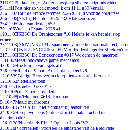
21
11:12
Pinda-allergie? Andermans poep slikken helpt misschien
54
11:11
Post hier zo vaak mogelijk om 11:11 #39 Vanz11
246
11:07
Tour de France femmes 2026 #3 Tijd voor de borstcrawl
266
11:06
[NET5] Het blok 2026 #32 Blokkendozen
264
11:05
Lied van de dag #52
79
11:05
Vuelta a España 2026 #1
190
11:05
[SBS6] De Oranjezomer #10 Helene je kan het niet stop
ermee
231
11:03
[AMV] VS #1312 spammers van de internationale rechtsorde
123
11:01
[INFLUENCERS #295] Van flodderslinger tot Shrek-crème
217
11:00
[SBS6] De Bondgenoten #317 We dansen de macaroni
11
11:00
Meest innovatieve game mechanics
43
10:56
Hoe kom je van egels af?
236
10:56
Raad de Straat - Amsterdam - Deel 78
12
10:53
97-jarige Betty verbreekt opnieuw record als oudste
121
10:52
Nederland toen
208
10:51
Israel en Gaza #17
11
10:50
Peter Faber is overleden
113
10:48
[Wielrennen #616] Brennan!
54
10:47
Magic mushrooms
0
10:46
LG nas n1t1 - niet zichtbaar bij aansluiten
24
10:36
Heb jij wel eens (online of irl) te maken gehad met
discriminatie?
126
10:28
[Nederlands Elftal] Op naar Louis IV?
33
10:28
[Voorspellen] Voorspel de eindstand van de Eredivisie