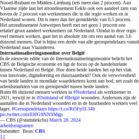
Noord-Brabant en Midden-Limburg (iets meer dan 2 procent). Aan
Vlaamse zijde laat het arrondissement Eeklo ook een aandeel zien van
boven de 2 procent van werknemers die in die regio werken en in
Nederland wonen. Dit is meer dan het gemiddelde van 0,5 procent.
Het arrondissement Antwerpen heeft met net geen 1 procent een
relatief groot aandeel werknemers uit Nederland. Omdat in deze regio
veel mensen werken, gaat het in absolute zin om een aantal van 3,6
duizend mensen. Dat is bijna een derde van alle grenspendelaars vanuit
Nederland naar Vlaanderen.
Internationaliseringsmonitor over België
In de nieuwste editie van de Internationaliseringsmonitor belicht het
CBS de Belgische economie en ligt de focus op de handelsrelatie
tussen Nederland en België. Hoe doen beide landen het op het vlak
van innovatie, digitalisering en duurzaamheid? Ook de verwevenheid
van beide landen in mondiale waardeketens komt aan bod, net zoals de
arbeidsmarkten van en grenspendel tussen beide landen.
Ruim 86 duizend mensen werkten in
#Nederland
als werknemer in
2021, terwijl ze in
#Duitsland
of
#België
woonden. Andersom zijn de
aantallen die in Nederland woonden en in de buurlanden werkten veel
lager.
#Grenspendelaars
https://t.co/Rt5Fp5L34b
pic.twitter.com/EHG9NNSMgp
— CBS (@statistiekcbs)
March 28, 2024
arbeidsmigranten
Submitter:
Bron:
CBS
12