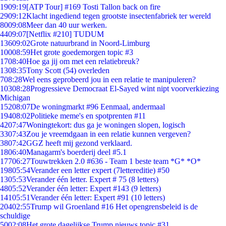
19
09:19
[ATP Tour] #169 Tosti Tallon back on fire
29
09:12
Klacht ingediend tegen grootste insectenfabriek ter wereld
80
09:08
Meer dan 40 uur werken.
44
09:07
[Netflix #210] TUDUM
136
09:02
Grote natuurbrand in Noord-Limburg
100
08:59
Het grote goedemorgen topic #3
17
08:40
Hoe ga jij om met een relatiebreuk?
13
08:35
Tony Scott (54) overleden
7
08:28
Wel eens geprobeerd jou in een relatie te manipuleren?
103
08:28
Progressieve Democraat El-Sayed wint nipt voorverkiezing
Michigan
152
08:07
De woningmarkt #96 Eenmaal, andermaal
194
08:02
Politieke meme's en spotprenten #11
42
07:47
Woningtekort: dus ga je woningen slopen, logisch
33
07:43
Zou je vreemdgaan in een relatie kunnen vergeven?
38
07:42
GGZ heeft mij gezond verklaard.
18
06:40
Managarm's boerderij deel #5.1
177
06:27
Touwtrekken 2.0 #636 - Team 1 beste team *G* *O*
198
05:54
Verander een letter expert (7lettereditie) #50
13
05:53
Verander één letter. Expert # 75 (8 letters)
48
05:52
Verander één letter: Expert #143 (9 letters)
141
05:51
Verander één letter: Expert #91 (10 letters)
204
02:55
Trump wil Groenland #16 Het opengrensbeleid is de
schuldige
50
02:08
Het grote dagelijkse Trump nieuws topic #31