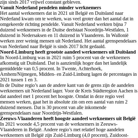
zijn sinds 2017 vrijwel constant gebleven.
Vanuit Nederland pendelen minder werknemers
Het aantal werknemers dat in 2021 uit België en Duitsland naar
Nederland kwam om te werken, was veel groter dan het aantal dat in
omgekeerde richting pendelde. Vanuit Nederland werkten bijna 7
duizend werknemers in de Duitse deelstaat Noordrijn-Westfalen, 1
duizend in Nedersaksen en 11 duizend in Vlaanderen. In Wallonië
werken zeer weinig mensen uit Nederland. Het aantal grenspendelaars
van Nederland naar België is sinds 2017 licht gedaald.
Noord-Limburg heeft grootste aandeel werknemers uit Duitsland
In Noord-Limburg was in 2021 ruim 5 procent van de werknemers
afkomstig uit Duitsland. Dat is aanzienlijk hoger dan het landelijk
gemiddelde van 0,5 procent. In Twente, Achterhoek,
Arnhem/Nijmegen, Midden- en Zuid-Limburg lagen de percentages in
2021 tussen 1 en 3.
In de Duitse regio’s aan de andere kant van de grens zijn de aandelen
werknemers uit Nederland lager. Voor de Kreis Städteregion Aachen is
dat aandeel met 1 procent het hoogste. Omdat in deze regio veel
mensen werken, gaat het in absolute zin om een aantal van ruim 2
duizend mensen. Dat is 30 procent van alle inkomende
grenspendelaars naar Noordrijn-Westfalen.
Zeeuws-Vlaanderen heeft hoogste aandeel werknemers uit België
In 2021 woonde 4,5 procent van de werknemers in Zeeuws-
Vlaanderen in België. Andere regio’s met relatief hoge aandelen
werknemers uit België zijn Zuid-Limburg (4,0 procent), Zuidoost-