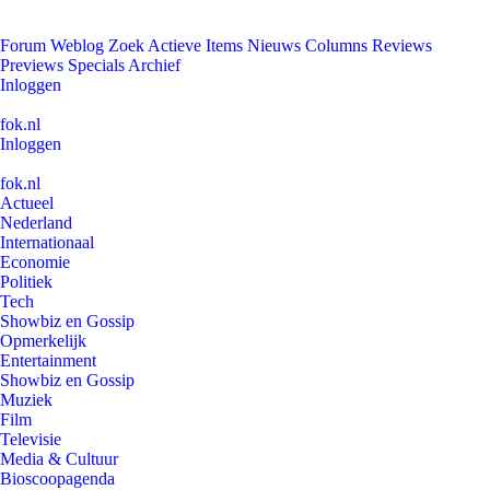
Forum
Weblog
Zoek
Actieve Items
Nieuws
Columns
Reviews
Previews
Specials
Archief
Inloggen
fok.nl
Inloggen
fok.nl
Actueel
Nederland
Internationaal
Economie
Politiek
Tech
Showbiz en Gossip
Opmerkelijk
Entertainment
Showbiz en Gossip
Muziek
Film
Televisie
Media & Cultuur
Bioscoopagenda