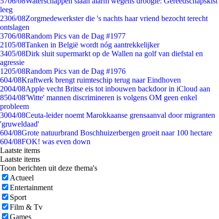
57
06/08
Waterschappen slaan alarm wegens droogte: Gereedschapskist
leeg
23
06/08
Zorgmedewerkster die 's nachts haar vriend bezocht terecht
ontslagen
37
06/08
Random Pics van de Dag #1977
21
05/08
Tanken in België wordt nóg aantrekkelijker
34
05/08
Dirk sluit supermarkt op de Wallen na golf van diefstal en
agressie
12
05/08
Random Pics van de Dag #1976
6
04/08
Kraftwerk brengt ruimteschip terug naar Eindhoven
20
04/08
Apple vecht Britse eis tot inbouwen backdoor in iCloud aan
85
04/08
'Witte' mannen discrimineren is volgens OM geen enkel
probleem
30
04/08
Ceuta-leider noemt Marokkaanse grensaanval door migranten
'gruweldaad'
6
04/08
Grote natuurbrand Boschhuizerbergen groeit naar 100 hectare
6
04/08
FOK! was even down
Laatste items
Laatste items
Toon berichten uit deze thema's
Actueel
Entertainment
Sport
Film & Tv
Games