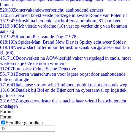
binnen
5
20:30
Zomervakantieweerbericht: aanhoudend zomers
1
20:21
Lemmen boekt eerste profzege in zware Ronde van Polen-rit
15
19:45
Hiroshima herdenkt slachtoffers atoombom, 81 jaar later
21
19:34
OM: vierde verdachte (18) vast op verdenking van beramen
aanslag
19
19:25
Random Pics van de Dag #1978
8
18:19
In Spider-Man: Brand New Day is Spidey echt weer Spidey
6
18:18
Nieuw slachtoffer in kindermisbruikzaak zorgprofessional Jan
B. (66)
45
17:10
Doorwerken na AOW-leeftijd vaker vastgelegd in cao's, moet
werken na je 67e de norm worden?
1
17:07
Forensics: Crime Scene Detective
56
17:01
Boeren waarschuwen voor lagere oogst door aanhoudende
hitte en droogte
17
16:41
Italiaanse vrouw wint 1 miljoen, gooit kraslot per abuis weg
18
16:36
Datalek bij Bol en de Bijenkorf na cyberaanval op logistiek
partner Ceva
23
16:12
Zorgmedewerkster die 's nachts haar vriend bezocht terecht
ontslagen
Forum
Forum
Scrollbar gebruiken