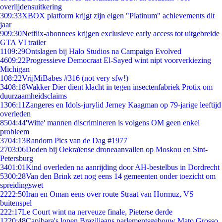
overlijdensuitkering
3
09:33
XBOX platform krijgt zijn eigen "Platinum" achievements dit
jaar
9
09:30
Netflix-abonnees krijgen exclusieve early access tot uitgebreide
GTA VI trailer
11
09:29
Ontslagen bij Halo Studios na Campaign Evolved
46
09:22
Progressieve Democraat El-Sayed wint nipt voorverkiezing
Michigan
1
08:22
VrijMiBabes #316 (not very sfw!)
34
08:18
Wakker Dier dient klacht in tegen insectenfabriek Protix om
duurzaamheidsclaims
13
06:11
Zangeres en Idols-jurylid Jerney Kaagman op 79-jarige leeftijd
overleden
85
04:44
'Witte' mannen discrimineren is volgens OM geen enkel
probleem
37
04:13
Random Pics van de Dag #1977
27
03:06
Doden bij Oekraïense droneaanvallen op Moskou en Sint-
Petersburg
34
01:01
Kind overleden na aanrijding door AH-bestelbus in Dordrecht
53
00:28
Van den Brink zet nog eens 14 gemeenten onder toezicht om
spreidingswet
22
22:50
Iran en Oman eens over route Straat van Hormuz, VS
buitenspel
2
22:17
Le Court wint na nerveuze finale, Pieterse derde
12
20:48
Capibara's lopen Braziliaans parlementsgebouw Mato Grosso