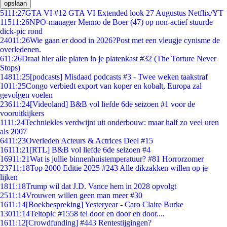
opslaan
51
11:27
GTA VI #12 GTA VI Extended look 27 Augustus Netflix/YT
115
11:26
NPO-manager Menno de Boer (47) op non-actief stuurde
dick-pic rond
240
11:26
Wie gaan er dood in 2026?Post met een vleugje cynisme de
overledenen.
6
11:26
Draai hier alle platen in je platenkast #32 (The Torture Never
Stops)
148
11:25
[podcasts] Misdaad podcasts #3 - Twee weken taakstraf
10
11:25
Congo verbiedt export van koper en kobalt, Europa zal
gevolgen voelen
236
11:24
[Videoland] B&B vol liefde 6de seizoen #1 voor de
vooruitkijkers
11
11:24
Techniekles verdwijnt uit onderbouw: maar half zo veel uren
als 2007
64
11:23
Overleden Acteurs & Actrices Deel #15
161
11:21
[RTL] B&B vol liefde 6de seizoen #4
169
11:21
Wat is jullie binnenhuistemperatuur? #81 Horrorzomer
237
11:18
Top 2000 Editie 2025 #243 Alle dikzakken willen op je
lijken
18
11:18
Trump wil dat J.D. Vance hem in 2028 opvolgt
25
11:14
Vrouwen willen geen man meer #30
16
11:14
[Boekbespreking] Yesteryear - Caro Claire Burke
130
11:14
Teltopic #1558 tel door en door en door....
16
11:12
[Crowdfunding] #443 Rentestijgingen?