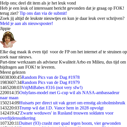
Help ons; deel dit item als je het leuk vond
Heb je een leuk of interessant bericht gevonden dat je graag op FOK!
terug ziet?
Tip ons dan via de submit!
Zoek jij altijd de leukste nieuwtjes en kun je daar leuk over schrijven?
Meld je aan als nieuwsposter!
Jippie
Elke dag maak ik even tijd voor de FP om het internet af te struinen op
zoek naar nieuws.
Part-time werkzaam als adviseur Kwaliteit Arbo en Milieu, dus tijd om
bijdragen aan FOK! te leveren.
Meest gelezen
60383
00:45
Random Pics van de Dag #1978
19836
07:34
Random Pics van de Dag #1979
14652
08:03
VrijMiBabes #316 (not very sfw!)
2200
14:35
Onlyfans-model met G-cup wil als NASA-ambassadeur
naar maan
1502
14:09
Huisarts per direct uit vak gezet om ernstig alcoholmisbruik
1432
20:03
Trump wil dat J.D. Vance hem in 2028 opvolgt
1424
19:42
'Zwarte weduwes' in Rusland trouwen soldaten voor
overlijdensuitkering
1073
20:11
Duitser (93) crasht met quad tegen boom, vier gewonden