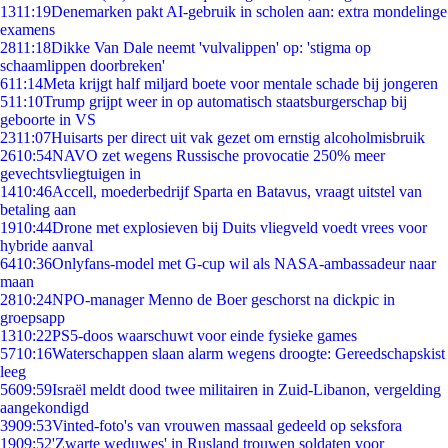
13
11:19
Denemarken pakt AI-gebruik in scholen aan: extra mondelinge
examens
28
11:18
Dikke Van Dale neemt 'vulvalippen' op: 'stigma op
schaamlippen doorbreken'
6
11:14
Meta krijgt half miljard boete voor mentale schade bij jongeren
5
11:10
Trump grijpt weer in op automatisch staatsburgerschap bij
geboorte in VS
23
11:07
Huisarts per direct uit vak gezet om ernstig alcoholmisbruik
26
10:54
NAVO zet wegens Russische provocatie 250% meer
gevechtsvliegtuigen in
14
10:46
Accell, moederbedrijf Sparta en Batavus, vraagt uitstel van
betaling aan
19
10:44
Drone met explosieven bij Duits vliegveld voedt vrees voor
hybride aanval
64
10:36
Onlyfans-model met G-cup wil als NASA-ambassadeur naar
maan
28
10:24
NPO-manager Menno de Boer geschorst na dickpic in
groepsapp
13
10:22
PS5-doos waarschuwt voor einde fysieke games
57
10:16
Waterschappen slaan alarm wegens droogte: Gereedschapskist
leeg
56
09:59
Israël meldt dood twee militairen in Zuid-Libanon, vergelding
aangekondigd
39
09:53
Vinted-foto's van vrouwen massaal gedeeld op seksfora
19
09:52
'Zwarte weduwes' in Rusland trouwen soldaten voor