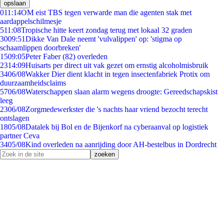
opslaan
0
11:14
OM eist TBS tegen verwarde man die agenten stak met
aardappelschilmesje
5
11:08
Tropische hitte keert zondag terug met lokaal 32 graden
30
09:51
Dikke Van Dale neemt 'vulvalippen' op: 'stigma op
schaamlippen doorbreken'
15
09:05
Peter Faber (82) overleden
23
14:09
Huisarts per direct uit vak gezet om ernstig alcoholmisbruik
34
06/08
Wakker Dier dient klacht in tegen insectenfabriek Protix om
duurzaamheidsclaims
57
06/08
Waterschappen slaan alarm wegens droogte: Gereedschapskist
leeg
23
06/08
Zorgmedewerkster die 's nachts haar vriend bezocht terecht
ontslagen
18
05/08
Datalek bij Bol en de Bijenkorf na cyberaanval op logistiek
partner Ceva
34
05/08
Kind overleden na aanrijding door AH-bestelbus in Dordrecht