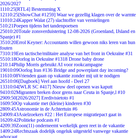
2026/2027
11
10:25
[RTL4] Bestemming X
121
10:25
[ShowChat #1259] Waar we gezellig klagen over de warmte
110
10:24
Kapper Walat (27) slachtoffer van vernielingen
5
10:21
Poepen tijdens het tandenpoetsen
250
10:20
Totale zonsverduistering 12-08-2026 (Groenland, IJsland en
Spanje) #1
35
10:20
Errol Keyner: Accountants willen gewoon niks leren van hun
fouten
73
10:19
Een tactische/militaire analyse van het front in Oekraïne #31
55
10:18
Oorlog in Oekraïne #1318 Drone baby drone
2
10:14
Philip Morris gebruikt AI voor rookcampagne
190
10:09
Oorlog Iran #136 Bridge and powerplant day incoming?
116
10:08
Vrienden gaan op vakantie zonder mij uit te nodigen
265
10:06
[Dagboek] Veel aan hoofd - Deel 27
133
10:04
[WLR SC #417] Nieuw deel openen was kaputt
94
10:02
Migranten breken door grens naar Ceuta in Spanje,l #10
29
09:50
[2026/2027] Eredivisietoto #1
16
09:50
Op vakantie met (kleine) kinderen #30
28
09:45
Astronomie in de Achtertuin #6
249
09:43
Asielzoekers #22 : Het Europese migratiepact gaat in
162
09:42
Politieke podcasts #1
42
09:39
Zoon(11) onderneemt werkelijk geen reet in de vakantie
14
09:24
Rechtszaak dodelijk ongeluk uitgesteld vanwege vakantie
advocaat