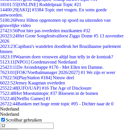
181
01:55
[ONLINE] Roddelpraat Topic #21
144
00:29
[AKQ] #3384 Topic met vragen. En soms goede
antwoorden.
51
00:26
Perez Hilton opgenomen op spoed na uitzenden van
gruwelijke video
274
23:56
Post hier pas overleden muzikanten #32
203
23:24
Het Grote Songfestivalfeest Ziggo Dome #5 13 november
2026
20
23:23
Capibara's wandelen doodleuk het Braziliaanse parlement
binnen
18
23:19
Waarom doen vrouwen altijd hun telly in de kontzak?
51
23:11
[NPO1] Goedenavond Nederland
254
23:11
De Avondetappe #176 - Met Ellen ten Damme.
76
23:01
[FOK!Voetbalmanager 2026/2027] #1 We zijn er weer
179
22:56
[PlayStation #184] Nieuw deel
60
22:52
Jerney Kaagman overleden
255
22:48
[UFO/UAP] #16 The Age of Disclosure
75
22:48
Het Moestuintopic #37 Bloesem in de bomen
55
22:46
[Netflix Games] #1
267
22:44
Banken met hoge rente topic #95 - Dichter naar de 0
Nederland
Nederland
Scrollbar gebruiken