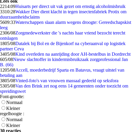
Lees ook
22
14:09
Huisarts per direct uit vak gezet om ernstig alcoholmisbruik
33
10:28
Wakker Dier dient klacht in tegen insectenfabriek Protix om
duurzaamheidsclaims
56
09:33
Waterschappen slaan alarm wegens droogte: Gereedschapskist
leeg
23
06/08
Zorgmedewerkster die 's nachts haar vriend bezocht terecht
ontslagen
18
05/08
Datalek bij Bol en de Bijenkorf na cyberaanval op logistiek
partner Ceva
34
05/08
Kind overleden na aanrijding door AH-bestelbus in Dordrecht
6
05/08
Nieuw slachtoffer in kindermisbruikzaak zorgprofessional Jan
B. (66)
12
05/08
Accell, moederbedrijf Sparta en Batavus, vraagt uitstel van
betaling aan
38
05/08
Vinted-foto's van vrouwen massaal gedeeld op seksfora
53
05/08
Van den Brink zet nog eens 14 gemeenten onder toezicht om
spreidingswet
Font-grootte:
Normaal
Kleiner
regelhoogte :
Normaal
Kleiner
30 reacties