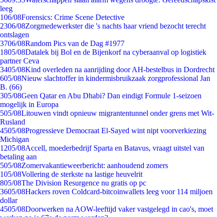
leeg
1
06/08
Forensics: Crime Scene Detective
23
06/08
Zorgmedewerkster die 's nachts haar vriend bezocht terecht
ontslagen
37
06/08
Random Pics van de Dag #1977
18
05/08
Datalek bij Bol en de Bijenkorf na cyberaanval op logistiek
partner Ceva
34
05/08
Kind overleden na aanrijding door AH-bestelbus in Dordrecht
6
05/08
Nieuw slachtoffer in kindermisbruikzaak zorgprofessional Jan
B. (66)
3
05/08
Geen Qatar en Abu Dhabi? Dan eindigt Formule 1-seizoen
mogelijk in Europa
5
05/08
Litouwen vindt opnieuw migrantentunnel onder grens met Wit-
Rusland
45
05/08
Progressieve Democraat El-Sayed wint nipt voorverkiezing
Michigan
12
05/08
Accell, moederbedrijf Sparta en Batavus, vraagt uitstel van
betaling aan
5
05/08
Zomervakantieweerbericht: aanhoudend zomers
1
05/08
Vollering de sterkste na lastige heuvelrit
8
05/08
The Division Resurgence nu gratis op pc
36
05/08
Hackers roven Coldcard-bitcoinwallets leeg voor 114 miljoen
dollar
45
05/08
Doorwerken na AOW-leeftijd vaker vastgelegd in cao's, moet