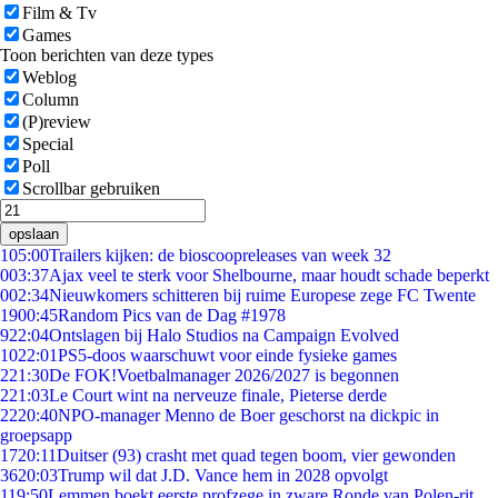
Film & Tv
Games
Toon berichten van deze types
Weblog
Column
(P)review
Special
Poll
Scrollbar gebruiken
opslaan
1
05:00
Trailers kijken: de bioscoopreleases van week 32
0
03:37
Ajax veel te sterk voor Shelbourne, maar houdt schade beperkt
0
02:34
Nieuwkomers schitteren bij ruime Europese zege FC Twente
19
00:45
Random Pics van de Dag #1978
9
22:04
Ontslagen bij Halo Studios na Campaign Evolved
10
22:01
PS5-doos waarschuwt voor einde fysieke games
2
21:30
De FOK!Voetbalmanager 2026/2027 is begonnen
2
21:03
Le Court wint na nerveuze finale, Pieterse derde
22
20:40
NPO-manager Menno de Boer geschorst na dickpic in
groepsapp
17
20:11
Duitser (93) crasht met quad tegen boom, vier gewonden
36
20:03
Trump wil dat J.D. Vance hem in 2028 opvolgt
1
19:50
Lemmen boekt eerste profzege in zware Ronde van Polen-rit