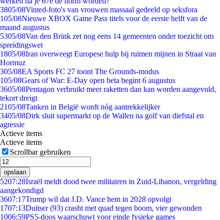
werken na je 67e de norm worden?
38
05/08
Vinted-foto's van vrouwen massaal gedeeld op seksfora
1
05/08
Nieuwe XBOX Game Pass titels voor de eerste helft van de
maand augustus
53
05/08
Van den Brink zet nog eens 14 gemeenten onder toezicht om
spreidingswet
18
05/08
Iran overweegt Europese hulp bij ruimen mijnen in Straat van
Hormuz
3
05/08
EA Sports FC 27 toont The Grounds-modus
1
05/08
Gears of War: E-Day open beta begint 6 augustus
36
05/08
Pentagon verbruikt meer raketten dan kan worden aangevuld,
tekort dreigt
21
05/08
Tanken in België wordt nóg aantrekkelijker
34
05/08
Dirk sluit supermarkt op de Wallen na golf van diefstal en
agressie
Actieve items
Actieve items
Scrollbar gebruiken
opslaan
52
07:28
Israël meldt dood twee militairen in Zuid-Libanon, vergelding
aangekondigd
36
07:17
Trump wil dat J.D. Vance hem in 2028 opvolgt
17
07:13
Duitser (93) crasht met quad tegen boom, vier gewonden
10
06:59
PS5-doos waarschuwt voor einde fysieke games