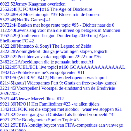
60
22:52
Jerney Kaagman overleden
255
22:48
[UFO/UAP] #16 The Age of Disclosure
75
22:48
Het Moestuintopic #37 Bloesem in de bomen
55
22:46
[Netflix Games] #1
267
22:44
Banken met hoge rente topic #95 - Dichter naar de 0
11
22:40
Levenslang voor man die inreed op betogers in München
195
22:29
[Conference League Donderdag 20:00 uur] Ajax -
Shelbourne FC #2
43
22:28
[Nintendo & Sony] The Legend of Zelda
38
22:28
Woningtekort: dus ga je woningen slopen, logisch
180
22:22
Post hier zo vaak mogelijk om 22:22 uur #76
246
22:12
Afbeeldingen die je gemaakt hebt met AI
216
22:05
[UEL/ECL live topic] #160 GOAAAAAAAAAAAAAL
193
21:57
Politieke meme's en spotprenten #11
129
21:50
[WLR SC #417] Nieuw deel openen was kaputt
8
21:45
[gratis] Videogames Part 9: Gratis en free-to-play games!
32
21:45
[Voorspellen] Voorspel de eindstand van de Eredivisie
2026/2027
20
21:44
Nieuwe Marvel films. #12
99
21:39
[NPO1] Het Familiediner #23 - te allen tijden
134
21:33
FOK!ers die stoppen met alcohol - waar we stoppen #21
65
21:32
De neergang van Duitsland als lichtend voorbeeld #3
69
21:27
De Bondgenoten Spoiler Topic #3
83
21:25
UEFA kondigt boycot van FIFA-competities aan vanwege
plan Infantino