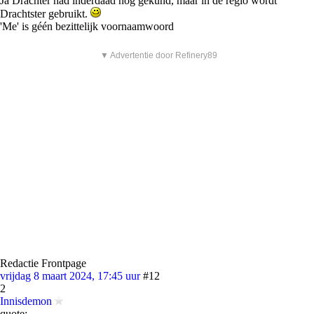
Ja Drachter had inderdaad nog gekund, maar in de regio wordt
Drachtster gebruikt.
'Me' is géén bezittelijk voornaamwoord
▼ Advertentie door Refinery89
Redactie Frontpage
vrijdag 8 maart 2024, 17:45 uur
#12
2
Innisdemon
quote: