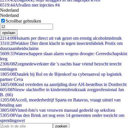
65
19:44
Afvallen met injecties #4
Nederland
Nederland
Scrollbar gebruiken
opslaan
22
14:09
Huisarts per direct uit vak gezet om ernstig alcoholmisbruik
33
10:28
Wakker Dier dient klacht in tegen insectenfabriek Protix om
duurzaamheidsclaims
56
09:33
Waterschappen slaan alarm wegens droogte: Gereedschapskist
leeg
23
06/08
Zorgmedewerkster die 's nachts haar vriend bezocht terecht
ontslagen
18
05/08
Datalek bij Bol en de Bijenkorf na cyberaanval op logistiek
partner Ceva
34
05/08
Kind overleden na aanrijding door AH-bestelbus in Dordrecht
6
05/08
Nieuw slachtoffer in kindermisbruikzaak zorgprofessional Jan
B. (66)
12
05/08
Accell, moederbedrijf Sparta en Batavus, vraagt uitstel van
betaling aan
38
05/08
Vinted-foto's van vrouwen massaal gedeeld op seksfora
53
05/08
Van den Brink zet nog eens 14 gemeenten onder toezicht om
spreidingswet