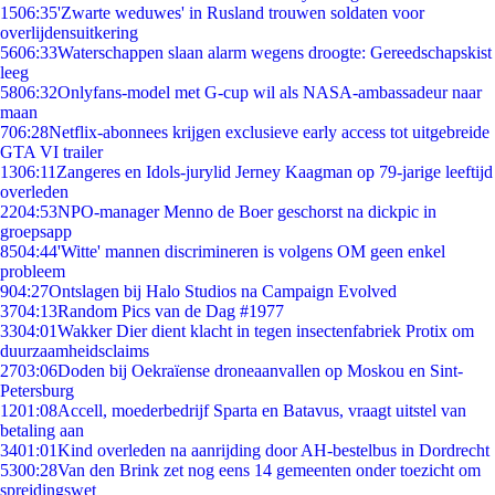
15
06:35
'Zwarte weduwes' in Rusland trouwen soldaten voor
overlijdensuitkering
56
06:33
Waterschappen slaan alarm wegens droogte: Gereedschapskist
leeg
58
06:32
Onlyfans-model met G-cup wil als NASA-ambassadeur naar
maan
7
06:28
Netflix-abonnees krijgen exclusieve early access tot uitgebreide
GTA VI trailer
13
06:11
Zangeres en Idols-jurylid Jerney Kaagman op 79-jarige leeftijd
overleden
22
04:53
NPO-manager Menno de Boer geschorst na dickpic in
groepsapp
85
04:44
'Witte' mannen discrimineren is volgens OM geen enkel
probleem
9
04:27
Ontslagen bij Halo Studios na Campaign Evolved
37
04:13
Random Pics van de Dag #1977
33
04:01
Wakker Dier dient klacht in tegen insectenfabriek Protix om
duurzaamheidsclaims
27
03:06
Doden bij Oekraïense droneaanvallen op Moskou en Sint-
Petersburg
12
01:08
Accell, moederbedrijf Sparta en Batavus, vraagt uitstel van
betaling aan
34
01:01
Kind overleden na aanrijding door AH-bestelbus in Dordrecht
53
00:28
Van den Brink zet nog eens 14 gemeenten onder toezicht om
spreidingswet