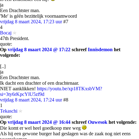
ja
Een Drachtster man.
'Me' is géén bezittelijk voornaamwoord
vrijdag 8 maart 2024, 17:23 uur
#7
4
Bocaj
47th President.
quote:
Op
vrijdag 8 maart 2024 @ 17:22
schreef
Innisdemon
het
volgende:
[..]
ja
Een Drachtster man.
Ik dacht een drachter of een drachtenaar.
NIET aanklikken!
https://youtu.be/xp18TKxsbVM?
si=3ty6rKpcYlU5zf9d
vrijdag 8 maart 2024, 17:24 uur
#8
1
Tekaschi
quote:
Op
vrijdag 8 maart 2024 @ 16:44
schreef
Ouwesok
het volgende:
Die komt er wel heel goedkoop mee weg
Als hij een gewone burger had geslagen was de zaak nog niet eens