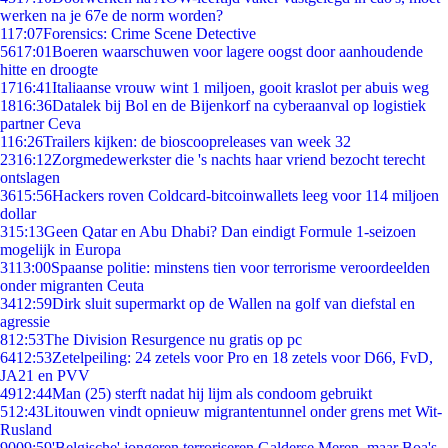
werken na je 67e de norm worden?
1
17:07
Forensics: Crime Scene Detective
56
17:01
Boeren waarschuwen voor lagere oogst door aanhoudende
hitte en droogte
17
16:41
Italiaanse vrouw wint 1 miljoen, gooit kraslot per abuis weg
18
16:36
Datalek bij Bol en de Bijenkorf na cyberaanval op logistiek
partner Ceva
1
16:26
Trailers kijken: de bioscoopreleases van week 32
23
16:12
Zorgmedewerkster die 's nachts haar vriend bezocht terecht
ontslagen
36
15:56
Hackers roven Coldcard-bitcoinwallets leeg voor 114 miljoen
dollar
3
15:13
Geen Qatar en Abu Dhabi? Dan eindigt Formule 1-seizoen
mogelijk in Europa
31
13:00
Spaanse politie: minstens tien voor terrorisme veroordeelden
onder migranten Ceuta
34
12:59
Dirk sluit supermarkt op de Wallen na golf van diefstal en
agressie
8
12:53
The Division Resurgence nu gratis op pc
64
12:53
Zetelpeiling: 24 zetels voor Pro en 18 zetels voor D66, FvD,
JA21 en PVV
49
12:44
Man (25) sterft nadat hij lijm als condoom gebruikt
5
12:43
Litouwen vindt opnieuw migrantentunnel onder grens met Wit-
Rusland
90
09:59
'Belgische' jongeren terroriseren Galderse Meren, maar Boa's