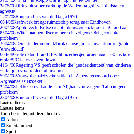
21
05/08
Tanken in België wordt nóg aantrekkelijker
34
05/08
Dirk sluit supermarkt op de Wallen na golf van diefstal en
agressie
12
05/08
Random Pics van de Dag #1976
6
04/08
Kraftwerk brengt ruimteschip terug naar Eindhoven
20
04/08
Apple vecht Britse eis tot inbouwen backdoor in iCloud aan
85
04/08
'Witte' mannen discrimineren is volgens OM geen enkel
probleem
30
04/08
Ceuta-leider noemt Marokkaanse grensaanval door migranten
'gruweldaad'
6
04/08
Grote natuurbrand Boschhuizerbergen groeit naar 100 hectare
6
04/08
FOK! was even down
41
04/08
Regering VS geeft scholen die 'genderidentiteit' van kinderen
verbergen voor ouders ultimatum
59
04/08
Vrouw die asielzoekers hielp in Athene vermoord door
Afghaanse asielzoeker
25
04/08
Lekker op vakantie naar Afghanistan volgens Taliban geen
probleem
23
04/08
Random Pics van de Dag #1975
Laatste items
Laatste items
Toon berichten uit deze thema's
Actueel
Entertainment
Sport