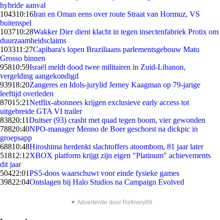
hybride aanval
1043
10:16
Iran en Oman eens over route Straat van Hormuz, VS
buitenspel
1037
10:28
Wakker Dier dient klacht in tegen insectenfabriek Protix om
duurzaamheidsclaims
1033
11:27
Capibara's lopen Braziliaans parlementsgebouw Mato
Grosso binnen
958
10:59
Israël meldt dood twee militairen in Zuid-Libanon,
vergelding aangekondigd
939
18:20
Zangeres en Idols-jurylid Jerney Kaagman op 79-jarige
leeftijd overleden
870
15:21
Netflix-abonnees krijgen exclusieve early access tot
uitgebreide GTA VI trailer
838
20:11
Duitser (93) crasht met quad tegen boom, vier gewonden
788
20:40
NPO-manager Menno de Boer geschorst na dickpic in
groepsapp
688
10:48
Hiroshima herdenkt slachtoffers atoombom, 81 jaar later
518
12:12
XBOX platform krijgt zijn eigen "Platinum" achievements
dit jaar
504
22:01
PS5-doos waarschuwt voor einde fysieke games
398
22:04
Ontslagen bij Halo Studios na Campaign Evolved
▼ Advertentie door Refinery89