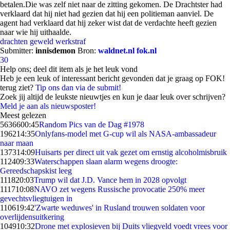
betalen.Die was zelf niet naar de zitting gekomen. De Drachtster had
verklaard dat hij niet had gezien dat hij een politieman aanviel. De
agent had verklaard dat hij zeker wist dat de verdachte heeft gezien
naar wie hij uithaalde.
drachten
geweld
werkstraf
Submitter:
innisdemon
Bron:
waldnet.nl fok.nl
30
Help ons; deel dit item als je het leuk vond
Heb je een leuk of interessant bericht gevonden dat je graag op FOK!
terug ziet?
Tip ons dan via de submit!
Zoek jij altijd de leukste nieuwtjes en kun je daar leuk over schrijven?
Meld je aan als nieuwsposter!
Meest gelezen
56366
00:45
Random Pics van de Dag #1978
1962
14:35
Onlyfans-model met G-cup wil als NASA-ambassadeur
naar maan
1373
14:09
Huisarts per direct uit vak gezet om ernstig alcoholmisbruik
1124
09:33
Waterschappen slaan alarm wegens droogte:
Gereedschapskist leeg
1118
20:03
Trump wil dat J.D. Vance hem in 2028 opvolgt
1117
10:08
NAVO zet wegens Russische provocatie 250% meer
gevechtsvliegtuigen in
1106
19:42
'Zwarte weduwes' in Rusland trouwen soldaten voor
overlijdensuitkering
1049
10:32
Drone met explosieven bij Duits vliegveld voedt vrees voor