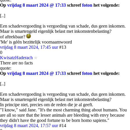
Op
vrijdag 8 maart 2024 @ 17:33
schreef
foton
het volgende:
[..]
Een schadevergoeding is vergoeding van schade, dus geen inkomen.
Maar is smartengeld eigenlijk belast met inkomstenbelasting?
of aftrekbaar?
'Me' is géén bezittelijk voornaamwoord
vrijdag 8 maart 2024, 17:45 uur
#13
0
KwisatzHaderach
There are no facts
quote:
Op
vrijdag 8 maart 2024 @ 17:33
schreef
foton
het volgende:
[..]
Een schadevergoeding is vergoeding van schade, dus geen inkomen.
Maar is smartengeld eigenlijk belast met inkomstenbelasting?
In principe niet, precies om de reden die je al geeft.
"I know," said Jane. "It's the most charming thing about humans. You
are all so sure that the lesser animals are bleeding with envy because
they didn't have the good fortune to be born homo sapiens."
vrijdag 8 maart 2024, 17:57 uur
#14