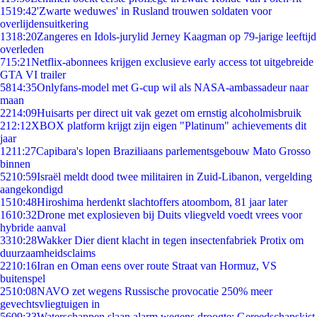
15
19:42
'Zwarte weduwes' in Rusland trouwen soldaten voor
overlijdensuitkering
13
18:20
Zangeres en Idols-jurylid Jerney Kaagman op 79-jarige leeftijd
overleden
7
15:21
Netflix-abonnees krijgen exclusieve early access tot uitgebreide
GTA VI trailer
58
14:35
Onlyfans-model met G-cup wil als NASA-ambassadeur naar
maan
22
14:09
Huisarts per direct uit vak gezet om ernstig alcoholmisbruik
2
12:12
XBOX platform krijgt zijn eigen "Platinum" achievements dit
jaar
12
11:27
Capibara's lopen Braziliaans parlementsgebouw Mato Grosso
binnen
52
10:59
Israël meldt dood twee militairen in Zuid-Libanon, vergelding
aangekondigd
15
10:48
Hiroshima herdenkt slachtoffers atoombom, 81 jaar later
16
10:32
Drone met explosieven bij Duits vliegveld voedt vrees voor
hybride aanval
33
10:28
Wakker Dier dient klacht in tegen insectenfabriek Protix om
duurzaamheidsclaims
22
10:16
Iran en Oman eens over route Straat van Hormuz, VS
buitenspel
25
10:08
NAVO zet wegens Russische provocatie 250% meer
gevechtsvliegtuigen in
56
09:33
Waterschappen slaan alarm wegens droogte: Gereedschapskist