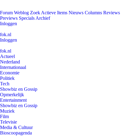
Forum
Weblog
Zoek
Actieve Items
Nieuws
Columns
Reviews
Previews
Specials
Archief
Inloggen
fok.nl
Inloggen
fok.nl
Actueel
Nederland
Internationaal
Economie
Politiek
Tech
Showbiz en Gossip
Opmerkelijk
Entertainment
Showbiz en Gossip
Muziek
Film
Televisie
Media & Cultuur
Bioscoopagenda