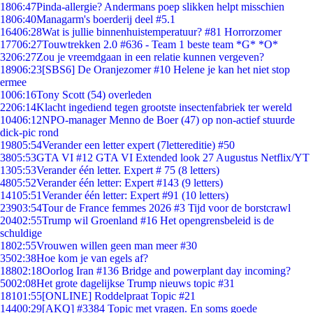
18
06:47
Pinda-allergie? Andermans poep slikken helpt misschien
18
06:40
Managarm's boerderij deel #5.1
164
06:28
Wat is jullie binnenhuistemperatuur? #81 Horrorzomer
177
06:27
Touwtrekken 2.0 #636 - Team 1 beste team *G* *O*
32
06:27
Zou je vreemdgaan in een relatie kunnen vergeven?
189
06:23
[SBS6] De Oranjezomer #10 Helene je kan het niet stop
ermee
10
06:16
Tony Scott (54) overleden
22
06:14
Klacht ingediend tegen grootste insectenfabriek ter wereld
104
06:12
NPO-manager Menno de Boer (47) op non-actief stuurde
dick-pic rond
198
05:54
Verander een letter expert (7lettereditie) #50
38
05:53
GTA VI #12 GTA VI Extended look 27 Augustus Netflix/YT
13
05:53
Verander één letter. Expert # 75 (8 letters)
48
05:52
Verander één letter: Expert #143 (9 letters)
141
05:51
Verander één letter: Expert #91 (10 letters)
239
03:54
Tour de France femmes 2026 #3 Tijd voor de borstcrawl
204
02:55
Trump wil Groenland #16 Het opengrensbeleid is de
schuldige
18
02:55
Vrouwen willen geen man meer #30
35
02:38
Hoe kom je van egels af?
188
02:18
Oorlog Iran #136 Bridge and powerplant day incoming?
50
02:08
Het grote dagelijkse Trump nieuws topic #31
181
01:55
[ONLINE] Roddelpraat Topic #21
144
00:29
[AKQ] #3384 Topic met vragen. En soms goede