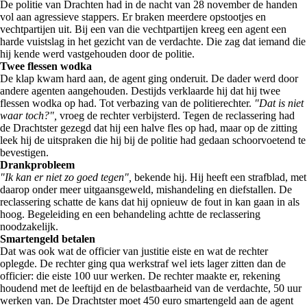
De politie van Drachten had in de nacht van 28 november de handen
vol aan agressieve stappers. Er braken meerdere opstootjes en
vechtpartijen uit. Bij een van die vechtpartijen kreeg een agent een
harde vuistslag in het gezicht van de verdachte. Die zag dat iemand die
hij kende werd vastgehouden door de politie.
Twee flessen wodka
De klap kwam hard aan, de agent ging onderuit. De dader werd door
andere agenten aangehouden. Destijds verklaarde hij dat hij twee
flessen wodka op had. Tot verbazing van de politierechter.
"Dat is niet
waar toch?",
vroeg de rechter verbijsterd. Tegen de reclassering had
de Drachtster gezegd dat hij een halve fles op had, maar op de zitting
leek hij de uitspraken die hij bij de politie had gedaan schoorvoetend te
bevestigen.
Drankprobleem
"Ik kan er niet zo goed tegen",
bekende hij. Hij heeft een strafblad, met
daarop onder meer uitgaansgeweld, mishandeling en diefstallen. De
reclassering schatte de kans dat hij opnieuw de fout in kan gaan in als
hoog. Begeleiding en een behandeling achtte de reclassering
noodzakelijk.
Smartengeld betalen
Dat was ook wat de officier van justitie eiste en wat de rechter
oplegde. De rechter ging qua werkstraf wel iets lager zitten dan de
officier: die eiste 100 uur werken. De rechter maakte er, rekening
houdend met de leeftijd en de belastbaarheid van de verdachte, 50 uur
werken van. De Drachtster moet 450 euro smartengeld aan de agent