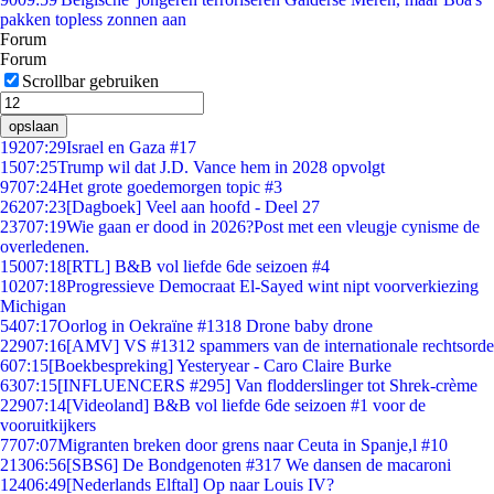
pakken topless zonnen aan
Forum
Forum
Scrollbar gebruiken
opslaan
192
07:29
Israel en Gaza #17
15
07:25
Trump wil dat J.D. Vance hem in 2028 opvolgt
97
07:24
Het grote goedemorgen topic #3
262
07:23
[Dagboek] Veel aan hoofd - Deel 27
237
07:19
Wie gaan er dood in 2026?Post met een vleugje cynisme de
overledenen.
150
07:18
[RTL] B&B vol liefde 6de seizoen #4
102
07:18
Progressieve Democraat El-Sayed wint nipt voorverkiezing
Michigan
54
07:17
Oorlog in Oekraïne #1318 Drone baby drone
229
07:16
[AMV] VS #1312 spammers van de internationale rechtsorde
6
07:15
[Boekbespreking] Yesteryear - Caro Claire Burke
63
07:15
[INFLUENCERS #295] Van flodderslinger tot Shrek-crème
229
07:14
[Videoland] B&B vol liefde 6de seizoen #1 voor de
vooruitkijkers
77
07:07
Migranten breken door grens naar Ceuta in Spanje,l #10
213
06:56
[SBS6] De Bondgenoten #317 We dansen de macaroni
124
06:49
[Nederlands Elftal] Op naar Louis IV?