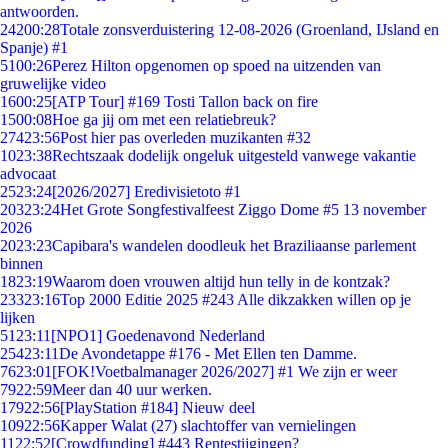
antwoorden.
242
00:28
Totale zonsverduistering 12-08-2026 (Groenland, IJsland en
Spanje) #1
51
00:26
Perez Hilton opgenomen op spoed na uitzenden van
gruwelijke video
16
00:25
[ATP Tour] #169 Tosti Tallon back on fire
15
00:08
Hoe ga jij om met een relatiebreuk?
274
23:56
Post hier pas overleden muzikanten #32
10
23:38
Rechtszaak dodelijk ongeluk uitgesteld vanwege vakantie
advocaat
25
23:24
[2026/2027] Eredivisietoto #1
203
23:24
Het Grote Songfestivalfeest Ziggo Dome #5 13 november
2026
20
23:23
Capibara's wandelen doodleuk het Braziliaanse parlement
binnen
18
23:19
Waarom doen vrouwen altijd hun telly in de kontzak?
233
23:16
Top 2000 Editie 2025 #243 Alle dikzakken willen op je
lijken
51
23:11
[NPO1] Goedenavond Nederland
254
23:11
De Avondetappe #176 - Met Ellen ten Damme.
76
23:01
[FOK!Voetbalmanager 2026/2027] #1 We zijn er weer
79
22:59
Meer dan 40 uur werken.
179
22:56
[PlayStation #184] Nieuw deel
109
22:56
Kapper Walat (27) slachtoffer van vernielingen
11
22:52
[Crowdfunding] #443 Rentestijgingen?