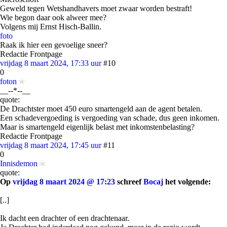
Geweld tegen Wetshandhavers moet zwaar worden bestraft!
Wie begon daar ook alweer mee?
Volgens mij Ernst Hisch-Ballin.
foto
Raak ik hier een gevoelige sneer?
Redactie Frontpage
vrijdag 8 maart 2024, 17:33 uur
#10
0
foton
__--*--__
quote:
De Drachtster moet 450 euro smartengeld aan de agent betalen.
Een schadevergoeding is vergoeding van schade, dus geen inkomen.
Maar is smartengeld eigenlijk belast met inkomstenbelasting?
Redactie Frontpage
vrijdag 8 maart 2024, 17:45 uur
#11
0
Innisdemon
quote:
Op
vrijdag 8 maart 2024 @ 17:23
schreef
Bocaj
het volgende:
[..]
Ik dacht een drachter of een drachtenaar.