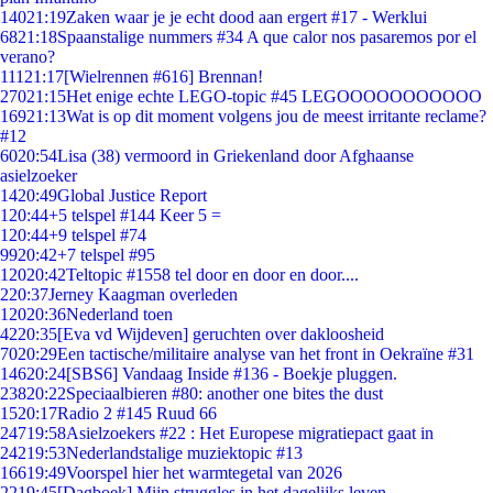
140
21:19
Zaken waar je je echt dood aan ergert #17 - Werklui
68
21:18
Spaanstalige nummers #34 A que calor nos pasaremos por el
verano?
111
21:17
[Wielrennen #616] Brennan!
270
21:15
Het enige echte LEGO-topic #45 LEGOOOOOOOOOOO
169
21:13
Wat is op dit moment volgens jou de meest irritante reclame?
#12
60
20:54
Lisa (38) vermoord in Griekenland door Afghaanse
asielzoeker
14
20:49
Global Justice Report
1
20:44
+5 telspel #144 Keer 5 =
1
20:44
+9 telspel #74
99
20:42
+7 telspel #95
120
20:42
Teltopic #1558 tel door en door en door....
2
20:37
Jerney Kaagman overleden
120
20:36
Nederland toen
42
20:35
[Eva vd Wijdeven] geruchten over dakloosheid
70
20:29
Een tactische/militaire analyse van het front in Oekraïne #31
146
20:24
[SBS6] Vandaag Inside #136 - Boekje pluggen.
238
20:22
Speciaalbieren #80: another one bites the dust
15
20:17
Radio 2 #145 Ruud 66
247
19:58
Asielzoekers #22 : Het Europese migratiepact gaat in
242
19:53
Nederlandstalige muziektopic #13
166
19:49
Voorspel hier het warmtegetal van 2026
22
19:45
[Dagboek] Mijn struggles in het dagelijks leven