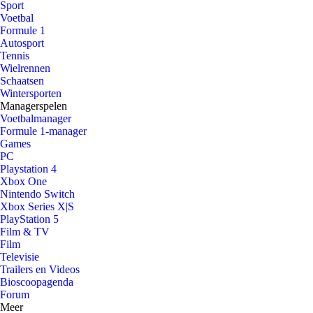
Sport
Voetbal
Formule 1
Autosport
Tennis
Wielrennen
Schaatsen
Wintersporten
Managerspelen
Voetbalmanager
Formule 1-manager
Games
PC
Playstation 4
Xbox One
Nintendo Switch
Xbox Series X|S
PlayStation 5
Film & TV
Film
Televisie
Trailers en Videos
Bioscoopagenda
Forum
Meer