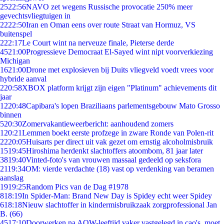
25
22:56
NAVO zet wegens Russische provocatie 250% meer
gevechtsvliegtuigen in
22
22:50
Iran en Oman eens over route Straat van Hormuz, VS
buitenspel
2
22:17
Le Court wint na nerveuze finale, Pieterse derde
45
21:00
Progressieve Democraat El-Sayed wint nipt voorverkiezing
Michigan
16
21:00
Drone met explosieven bij Duits vliegveld voedt vrees voor
hybride aanval
2
20:58
XBOX platform krijgt zijn eigen "Platinum" achievements dit
jaar
12
20:48
Capibara's lopen Braziliaans parlementsgebouw Mato Grosso
binnen
5
20:30
Zomervakantieweerbericht: aanhoudend zomers
1
20:21
Lemmen boekt eerste profzege in zware Ronde van Polen-rit
22
20:05
Huisarts per direct uit vak gezet om ernstig alcoholmisbruik
15
19:45
Hiroshima herdenkt slachtoffers atoombom, 81 jaar later
38
19:40
Vinted-foto's van vrouwen massaal gedeeld op seksfora
21
19:34
OM: vierde verdachte (18) vast op verdenking van beramen
aanslag
19
19:25
Random Pics van de Dag #1978
8
18:19
In Spider-Man: Brand New Day is Spidey echt weer Spidey
6
18:18
Nieuw slachtoffer in kindermisbruikzaak zorgprofessional Jan
B. (66)
45
17:10
Doorwerken na AOW-leeftijd vaker vastgelegd in cao's, moet