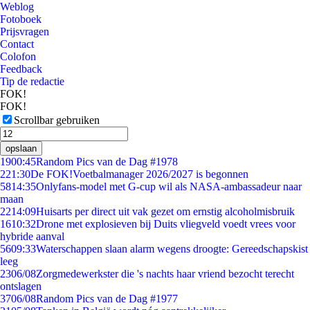
Weblog
Fotoboek
Prijsvragen
Contact
Colofon
Feedback
Tip de redactie
FOK!
FOK!
Scrollbar gebruiken
opslaan
19
00:45
Random Pics van de Dag #1978
2
21:30
De FOK!Voetbalmanager 2026/2027 is begonnen
58
14:35
Onlyfans-model met G-cup wil als NASA-ambassadeur naar
maan
22
14:09
Huisarts per direct uit vak gezet om ernstig alcoholmisbruik
16
10:32
Drone met explosieven bij Duits vliegveld voedt vrees voor
hybride aanval
56
09:33
Waterschappen slaan alarm wegens droogte: Gereedschapskist
leeg
23
06/08
Zorgmedewerkster die 's nachts haar vriend bezocht terecht
ontslagen
37
06/08
Random Pics van de Dag #1977