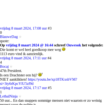
vrijdag 8 maart 2024, 17:08 uur
#3
0
BlauweDag
quote:
Op
vrijdag 8 maart 2024 @ 16:44
schreef
Ouwesok
het volgende:
Die komt er wel heel goedkoop mee weg
1113 euro vind ik aanzienlijk.
vrijdag 8 maart 2024, 17:11 uur
#4
4
Bocaj
47th President.
Is een Drachtster een hij?
NIET aanklikken!
https://youtu.be/xp18TKxsbVM?
si=3ty6rKpcYlU5zf9d
vrijdag 8 maart 2024, 17:17 uur
#5
1
LethalNinja
50 uur... En dan snappen sommige mensen niet waarom er zo weinig
respect voor de politie is.