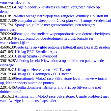
voor waardeverlies
864
22:35
Hoge bloeddruk, diabetes en roken vergroten risico op
dementie
843
18:12
Mattel brengt Barbiepop van zangeres Whitney Houston uit
828
17:30
Netanyahu zet streep door Gaza-plan van Trumps Vredesraad
775
17:41
Spanje volgt Italië met grenscontroles, tien reizigers
geweigerd
769
22:06
Pentagon eist snellere wapenproductie van defensiebedrijven
579
18:34
Natuurbrand bij Soesterduinen geblust, brandweer
waarschuwt kijkers
456
06:30
Grote kans op vijfde regionale hittegolf met lokaal 35 graden
447
16:51
Uitslag PEC Zwolle - Ajax
402
15:31
Uitslag Sparta - Feyenoord
356
19:28
Vollering breekt Niewiadoma op slotklim en pakt tweede
eindzege
285
19:31
Uitslag sc Heerenveen - FC Twente
258
17:36
Uitslag FC Groningen - FC Utrecht
238
13:59
Sensationele Moto2-race Silverstone levert nieuwe winnaar
op, Nederlanders buiten de punten
220
14:46
Aprilia domineert Britse Grand Prix op Silverstone met
dubbele top-3
195
16:11
Almansa wint Moto3-race Silverstone, Uriarte profiteert niet
van afwezige kampioenschapsleider