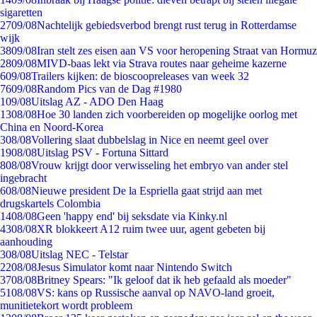
sigaretten
27
09/08
Nachtelijk gebiedsverbod brengt rust terug in Rotterdamse
wijk
38
09/08
Iran stelt zes eisen aan VS voor heropening Straat van Hormuz
28
09/08
MIVD-baas lekt via Strava routes naar geheime kazerne
6
09/08
Trailers kijken: de bioscoopreleases van week 32
76
09/08
Random Pics van de Dag #1980
1
09/08
Uitslag AZ - ADO Den Haag
13
08/08
Hoe 30 landen zich voorbereiden op mogelijke oorlog met
China en Noord-Korea
3
08/08
Vollering slaat dubbelslag in Nice en neemt geel over
19
08/08
Uitslag PSV - Fortuna Sittard
8
08/08
Vrouw krijgt door verwisseling het embryo van ander stel
ingebracht
6
08/08
Nieuwe president De la Espriella gaat strijd aan met
drugskartels Colombia
14
08/08
Geen 'happy end' bij seksdate via Kinky.nl
43
08/08
XR blokkeert A12 ruim twee uur, agent gebeten bij
aanhouding
3
08/08
Uitslag NEC - Telstar
22
08/08
Jesus Simulator komt naar Nintendo Switch
37
08/08
Britney Spears: "Ik geloof dat ik heb gefaald als moeder"
51
08/08
VS: kans op Russische aanval op NAVO-land groeit,
munitietekort wordt probleem