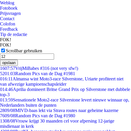
Weblog
Fotoboek
Prijsvragen
Contact
Colofon
Feedback
Tip de redactie
FOK!
FOK!
Scrollbar gebruiken
opslaan
16
07:57
VrijMiBabes #316 (not very sfw!)
52
01:03
Random Pics van de Dag #1981
0
16:11
Almansa wint Moto3-race Silverstone, Uriarte profiteert niet
van afwezige kampioenschapsleider
0
14:46
Aprilia domineert Britse Grand Prix op Silverstone met dubbele
top-3
0
13:59
Sensationele Moto2-race Silverstone levert nieuwe winnaar op,
Nederlanders buiten de punten
28
09/08
MIVD-baas lekt via Strava routes naar geheime kazerne
76
09/08
Random Pics van de Dag #1980
13
08/08
Vrouw krijgt 30 maanden cel voor afpersing 12-jarige
misdienaar in kerk