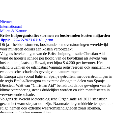
Nieuws
Internationaal
Milieu & Natuur
Britse hulporganisatie: stormen en bosbranden kosten miljarden
Jippie
27-12-2023 03:18
print
Dit jaar hebben stormen, bosbranden en overstromingen wereldwijd
voor miljarden dollars aan kosten veroorzaakt.
Volgens berekeningen van de Britse hulporganisatie Christian Aid
vond de hoogste schade per hoofd van de bevolking als gevolg van
bosbranden plaats op Hawaï, met bijna $ 4.200 per inwoner. Het
eiland Guam en de eilandstaat Vanuatu registreerden ook aanzienlijke
economische schade als gevolg van natuurrampen.
In Europa zijn vooral Italië en Spanje getroffen, met overstromingen in
de regio Emilia-Romagna en extreme droogte in delen van Spanje.
Directeur Watt van “Christian Aid” benadrukt dat de gevolgen van de
klimaatverandering steeds duidelijker worden en zich manifesteren in
verwoestende schade.
Volgens de Wereld Meteorologische Organisatie zal 2023 statistisch
gezien het warmste jaar ooit zijn. Naarmate de gemiddelde temperatuur
stijgt, nemen ook extreme weersomstandigheden zoals stormen,
droogtes en hevige regenval toe.