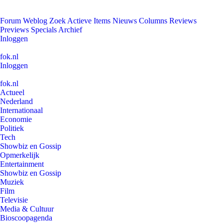
Forum
Weblog
Zoek
Actieve Items
Nieuws
Columns
Reviews
Previews
Specials
Archief
Inloggen
fok.nl
Inloggen
fok.nl
Actueel
Nederland
Internationaal
Economie
Politiek
Tech
Showbiz en Gossip
Opmerkelijk
Entertainment
Showbiz en Gossip
Muziek
Film
Televisie
Media & Cultuur
Bioscoopagenda