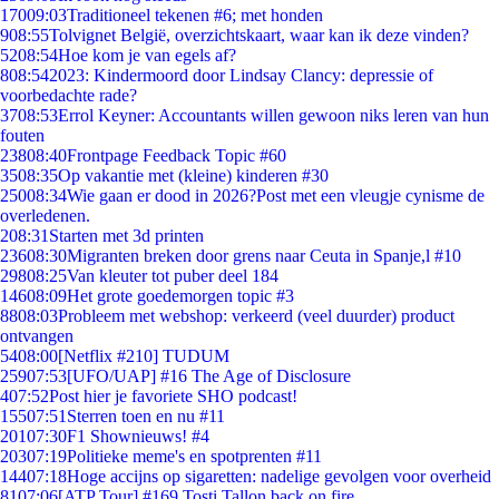
170
09:03
Traditioneel tekenen #6; met honden
9
08:55
Tolvignet België, overzichtskaart, waar kan ik deze vinden?
52
08:54
Hoe kom je van egels af?
8
08:54
2023: Kindermoord door Lindsay Clancy: depressie of
voorbedachte rade?
37
08:53
Errol Keyner: Accountants willen gewoon niks leren van hun
fouten
238
08:40
Frontpage Feedback Topic #60
35
08:35
Op vakantie met (kleine) kinderen #30
250
08:34
Wie gaan er dood in 2026?Post met een vleugje cynisme de
overledenen.
2
08:31
Starten met 3d printen
236
08:30
Migranten breken door grens naar Ceuta in Spanje,l #10
298
08:25
Van kleuter tot puber deel 184
146
08:09
Het grote goedemorgen topic #3
88
08:03
Probleem met webshop: verkeerd (veel duurder) product
ontvangen
54
08:00
[Netflix #210] TUDUM
259
07:53
[UFO/UAP] #16 The Age of Disclosure
4
07:52
Post hier je favoriete SHO podcast!
155
07:51
Sterren toen en nu #11
201
07:30
F1 Shownieuws! #4
203
07:19
Politieke meme's en spotprenten #11
144
07:18
Hoge accijns op sigaretten: nadelige gevolgen voor overheid
81
07:06
[ATP Tour] #169 Tosti Tallon back on fire