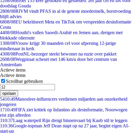
12
08/08
Broer 135 keer gestoken en gesneden: zes jaar cel en tbs voor
doodslag Gouda
28
08/08
RIVM vindt PFAS in al de geteste moedermelk, borstvoeding
blijft advies
68
08/08
EU bekritiseert Meta en TikTok om verspreiden desinformatie
Ceuta
44
08/08
Houthi's vallen Saoedi-Arabië en Jemen aan, dreigen met
blokkade olieroute
13
08/08
Vrouw krijgt 30 maanden cel voor afpersing 12-jarige
misdienaar in kerk
43
08/08
PostNL-bezorger steekt bewoner na ruzie over pakket
26
08/08
Wegpiraat scheurt met 146 km/u door het centrum van
Amsterdam
Actieve items
Actieve items
Scrollbar gebruiken
opslaan
54
10:49
Manosfeer-influencers verdienen miljarden aan onzekerheid
jongeren
17
10:49
FIFA ziet kritiek op Infantino als desinformatie, Noorwegen
eist zijn aftreden
3
10:37
Laag waterpeil Rijn dreigt binnenvaart bij Kaub stil te leggen
1
10:36
Google-topman Jeff Dean stapt op na 27 jaar, begint eigen AI-
start-up