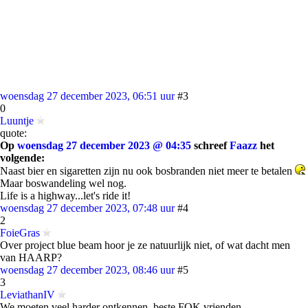
woensdag 27 december 2023, 06:51 uur
#3
0
Luuntje
quote:
Op
woensdag 27 december 2023 @ 04:35
schreef
Faazz
het
volgende:
Naast bier en sigaretten zijn nu ook bosbranden niet meer te betalen
Maar boswandeling wel nog.
Life is a highway...let's ride it!
woensdag 27 december 2023, 07:48 uur
#4
2
FoieGras
Over project blue beam hoor je ze natuurlijk niet, of wat dacht men
van HAARP?
woensdag 27 december 2023, 08:46 uur
#5
3
LeviathanIV
We moeten veel harder ontkennen, beste FOK vrienden.