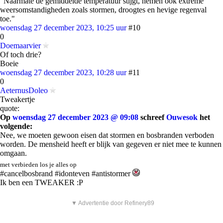
"Naarmate de gemiddelde temperatuur stijgt, nemen ook extreme
weersomstandigheden zoals stormen, droogtes en hevige regenval
toe."
woensdag 27 december 2023, 10:25 uur
#10
0
Doemaarvier
Of toch drie?
Boeie
woensdag 27 december 2023, 10:28 uur
#11
0
AeternusDoleo
Tweakertje
quote:
Op
woensdag 27 december 2023 @ 09:08
schreef
Ouwesok
het
volgende:
Nee, we moeten gewoon eisen dat stormen en bosbranden verboden
worden. De mensheid heeft er blijk van gegeven er niet mee te kunnen
omgaan.
met verbieden los je alles op
#cancelbosbrand #idonteven #antistormer
Ik ben een TWEAKER :P
▼ Advertentie door Refinery89