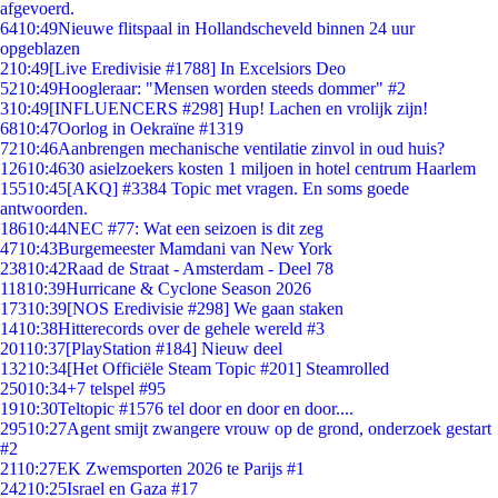
afgevoerd.
64
10:49
Nieuwe flitspaal in Hollandscheveld binnen 24 uur
opgeblazen
2
10:49
[Live Eredivisie #1788] In Excelsiors Deo
52
10:49
Hoogleraar: "Mensen worden steeds dommer" #2
3
10:49
[INFLUENCERS #298] Hup! Lachen en vrolijk zijn!
68
10:47
Oorlog in Oekraïne #1319
72
10:46
Aanbrengen mechanische ventilatie zinvol in oud huis?
126
10:46
30 asielzoekers kosten 1 miljoen in hotel centrum Haarlem
155
10:45
[AKQ] #3384 Topic met vragen. En soms goede
antwoorden.
186
10:44
NEC #77: Wat een seizoen is dit zeg
47
10:43
Burgemeester Mamdani van New York
238
10:42
Raad de Straat - Amsterdam - Deel 78
118
10:39
Hurricane & Cyclone Season 2026
173
10:39
[NOS Eredivisie #298] We gaan staken
14
10:38
Hitterecords over de gehele wereld #3
201
10:37
[PlayStation #184] Nieuw deel
132
10:34
[Het Officiële Steam Topic #201] Steamrolled
250
10:34
+7 telspel #95
19
10:30
Teltopic #1576 tel door en door en door....
295
10:27
Agent smijt zwangere vrouw op de grond, onderzoek gestart
#2
21
10:27
EK Zwemsporten 2026 te Parijs #1
242
10:25
Israel en Gaza #17