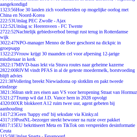
aangekondigd
13
23:56
Hoe 30 landen zich voorbereiden op mogelijke oorlog met
China en Noord-Korea
2
22:53
Uitslag PEC Zwolle - Ajax
1
22:52
Uitslag sc Heerenveen - FC Twente
27
22:52
Nachtelijk gebiedsverbod brengt rust terug in Rotterdamse
wijk
30
22:47
NPO-manager Menno de Boer geschorst na dickpic in
groepsapp
13
22:23
Vrouw krijgt 30 maanden cel voor afpersing 12-jarige
misdienaar in kerk
28
22:17
MIVD-baas lekt via Strava routes naar geheime kazerne
28
22:00
RIVM vindt PFAS in al de geteste moedermelk, borstvoeding
blijft advies
2
21:38
Vollering breekt Niewiadoma op slotklim en pakt tweede
eindzege
38
21:36
Iran stelt zes eisen aan VS voor heropening Straat van Hormuz
53
21:27
Trump wil dat J.D. Vance hem in 2028 opvolgt
43
20:00
XR blokkeert A12 ruim twee uur, agent gebeten bij
aanhouding
14
17:23
Geen 'happy end' bij seksdate via Kinky.nl
43
17:19
PostNL-bezorger steekt bewoner na ruzie over pakket
68
17:15
EU bekritiseert Meta en TikTok om verspreiden desinformatie
Ceuta
1
15:59
Uitslag Sparta - Feyenoord