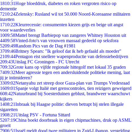
18
10:31
Hoge bloeddruk, diabetes en roken vergroten risico op
dementie
72
10:24
Zelensky: Rusland wil tot 50.000 Noord-Koreaanse militairen
inzetten
17
10:22
Kleurrecessie: consumenten kiezen grijs en beige uit angst
voor waardeverlies
10
09:58
Mattel brengt Barbiepop van zangeres Whitney Houston uit
44
09:58
Vinted-foto's van vrouwen massaal gedeeld op seksfora
52
09:49
Random Pics van de Dag #1981
37
09:46
Britney Spears: "Ik geloof dat ik heb gefaald als moeder"
21
09:44
Pentagon eist snellere wapenproductie van defensiebedrijven
2
09:43
Uitslag FC Groningen - FC Utrecht
7
09:32
Grote kans op vijfde regionale hittegolf met lokaal 35 graden
74
09:32
Meer agressie tegen een andersluidende politieke mening, laat
jij je intimideren?
33
09:02
Netanyahu zet streep door Gaza-plan van Trumps Vredesraad
16
09:01
Spanje volgt Italië met grenscontroles, tien reizigers geweigerd
6
08:42
Natuurbrand bij Soesterduinen geblust, brandweer waarschuwt
kijkers
14
08:21
Inbraak bij Haagse politie: dieven betrapt bij stelen illegale
sigaretten
19
08:21
Uitslag PSV - Fortuna Sittard
52
07:19
China boekt doorbraak in eigen chipmachines, druk op ASML
groeit
79
06:51
Israël meldt dood twee militairen in Zuid-Libanon, vergelding