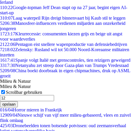
Ierland
1
10:22
Google-topman Jeff Dean stapt op na 27 jaar, begint eigen AI-
start-up
3
10:07
Laag waterpeil Rijn dreigt binnenvaart bij Kaub stil te leggen
52
06:38
Manosfeer-influencers verdienen miljarden aan onzekerheid
jongeren
17
23:17
Kleurrecessie: consumenten kiezen grijs en beige uit angst
voor waardeverlies
21
22:06
Pentagon eist snellere wapenproductie van defensiebedrijven
72
18:02
Zelensky: Rusland wil tot 50.000 Noord-Koreaanse militairen
inzetten
16
17:41
Spanje volgt Italië met grenscontroles, tien reizigers geweigerd
33
17:30
Netanyahu zet streep door Gaza-plan van Trumps Vredesraad
52
09/08
China boekt doorbraak in eigen chipmachines, druk op ASML
groeit
Milieu & Natuur
Milieu & Natuur
Scrollbar gebruiken
opslaan
0
16/04
Horror mieren in Frankrijk
129
09/04
Nieuwe schijf van vijf meer milieu-gebaseerd, vlees en zuivel
flink omlaag
4
25/03
Dronebeelden tonen botsende potvissen: oud zeemansverhaal
krijgt wetenschappelijke basis