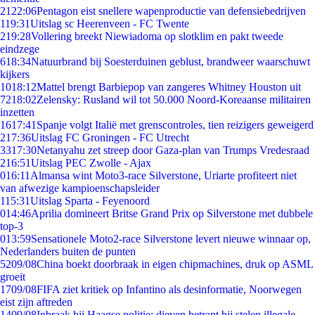
21
22:06
Pentagon eist snellere wapenproductie van defensiebedrijven
1
19:31
Uitslag sc Heerenveen - FC Twente
2
19:28
Vollering breekt Niewiadoma op slotklim en pakt tweede
eindzege
6
18:34
Natuurbrand bij Soesterduinen geblust, brandweer waarschuwt
kijkers
10
18:12
Mattel brengt Barbiepop van zangeres Whitney Houston uit
72
18:02
Zelensky: Rusland wil tot 50.000 Noord-Koreaanse militairen
inzetten
16
17:41
Spanje volgt Italië met grenscontroles, tien reizigers geweigerd
2
17:36
Uitslag FC Groningen - FC Utrecht
33
17:30
Netanyahu zet streep door Gaza-plan van Trumps Vredesraad
2
16:51
Uitslag PEC Zwolle - Ajax
0
16:11
Almansa wint Moto3-race Silverstone, Uriarte profiteert niet
van afwezige kampioenschapsleider
1
15:31
Uitslag Sparta - Feyenoord
0
14:46
Aprilia domineert Britse Grand Prix op Silverstone met dubbele
top-3
0
13:59
Sensationele Moto2-race Silverstone levert nieuwe winnaar op,
Nederlanders buiten de punten
52
09/08
China boekt doorbraak in eigen chipmachines, druk op ASML
groeit
17
09/08
FIFA ziet kritiek op Infantino als desinformatie, Noorwegen
eist zijn aftreden
14
09/08
Inbraak bij Haagse politie: dieven betrapt bij stelen illegale