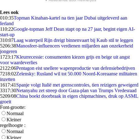
▼ Advertentie door Refinery89
Lees ook
0
10:35
Topman Kinahan-kartel na tien jaar Dubai uitgeleverd aan
Ierland
1
10:22
Google-topman Jeff Dean stapt op na 27 jaar, begint eigen AI-
start-up
3
10:07
Laag waterpeil Rijn dreigt binnenvaart bij Kaub stil te leggen
52
06:38
Manosfeer-influencers verdienen miljarden aan onzekerheid
jongeren
17
23:17
Kleurrecessie: consumenten kiezen grijs en beige uit angst
voor waardeverlies
21
22:06
Pentagon eist snellere wapenproductie van defensiebedrijven
72
18:02
Zelensky: Rusland wil tot 50.000 Noord-Koreaanse militairen
inzetten
16
17:41
Spanje volgt Italië met grenscontroles, tien reizigers geweigerd
33
17:30
Netanyahu zet streep door Gaza-plan van Trumps Vredesraad
52
09/08
China boekt doorbraak in eigen chipmachines, druk op ASML
groeit
Font-grootte:
Normaal
Kleiner
regelhoogte :
Normaal
Kleiner