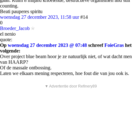
gaan. Ruim 8 miljard krioelende, destructieve organismen and still
counting.
Beati pauperes spiritu
woensdag 27 december 2023, 11:58 uur
#14
0
Broeder_Jacob
el nenio
quote:
Op
woensdag 27 december 2023 @ 07:48
schreef
FoieGras
het
volgende:
Over project blue beam hoor je ze natuurlijk niet, of wat dacht men
van HAARP?
Of de massale ontbossing.
Laten we elkaars mening respecteren, hoe fout die van jou ook is.
▼ Advertentie door Refinery89