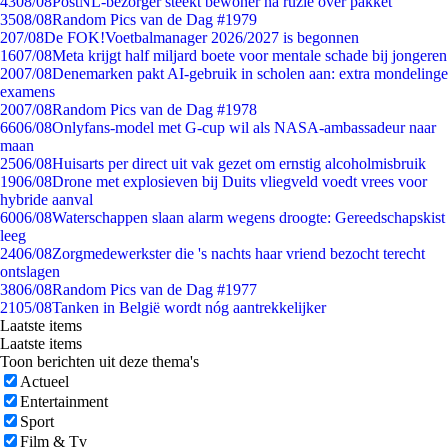
43
08/08
PostNL-bezorger steekt bewoner na ruzie over pakket
35
08/08
Random Pics van de Dag #1979
2
07/08
De FOK!Voetbalmanager 2026/2027 is begonnen
16
07/08
Meta krijgt half miljard boete voor mentale schade bij jongeren
20
07/08
Denemarken pakt AI-gebruik in scholen aan: extra mondelinge
examens
20
07/08
Random Pics van de Dag #1978
66
06/08
Onlyfans-model met G-cup wil als NASA-ambassadeur naar
maan
25
06/08
Huisarts per direct uit vak gezet om ernstig alcoholmisbruik
19
06/08
Drone met explosieven bij Duits vliegveld voedt vrees voor
hybride aanval
60
06/08
Waterschappen slaan alarm wegens droogte: Gereedschapskist
leeg
24
06/08
Zorgmedewerkster die 's nachts haar vriend bezocht terecht
ontslagen
38
06/08
Random Pics van de Dag #1977
21
05/08
Tanken in België wordt nóg aantrekkelijker
Laatste items
Laatste items
Toon berichten uit deze thema's
Actueel
Entertainment
Sport
Film & Tv