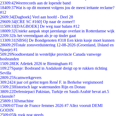
233
09:42
Weerrecords aan de lopende band
184
09:37
Wat is op dit moment volgens jou de meest irritante reclame?
#12
26
09:34
[Dagboek] Veel aan hoofd - Deel 28
296
09:34
[CRE SC #160] Op naar de zomer!!
115
09:33
[DAGBOEK] De weg naar balans #12
180
09:32
Unieke aanpak stopt jarenlange overlast in Rotterdamse wijk
22
09:32
Is het vreemdgaan als je op tinder gaat
133
09:31
[SBS6] De Bondgenoten #318 Een klein kusje moet kunnen
286
09:29
Totale zonsverduistering 12-08-2026 (Groenland, IJsland en
Spanje) #1
5
09:29
Noodtoestand in westelijke provincie Canada vanwege
bosbranden
15
09:28
EK Atletiek 2026 te Birmingham #1
1
09:27
Spanje: Bosbrand in Andalusië dreigt op te rukken richting
Sevilla
28
09:25
Scamwerkgevers
3
09:24
24 jaar cel geëist tegen René F. in Berkelse vergismoord
15
09:23
Historisch lage waterstanden Rijn en Donau
38
09:22
Defensiepact Pakistan, Turkije en Saudi-Arabië bevat art.5
clausule?
258
09:13
IJsmachine
129
09:07
Tour de France femmes 2026 #7 Allez vooruit DEMI
GODIN
25
09:05
Ik rook nog steeds