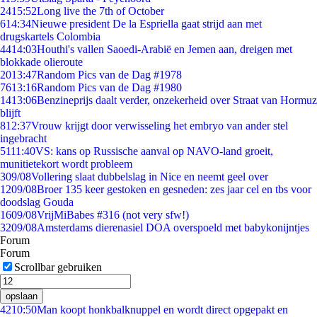
24
15:52
Long live the 7th of October
6
14:34
Nieuwe president De la Espriella gaat strijd aan met
drugskartels Colombia
44
14:03
Houthi's vallen Saoedi-Arabië en Jemen aan, dreigen met
blokkade olieroute
20
13:47
Random Pics van de Dag #1978
76
13:16
Random Pics van de Dag #1980
14
13:06
Benzineprijs daalt verder, onzekerheid over Straat van Hormuz
blijft
8
12:37
Vrouw krijgt door verwisseling het embryo van ander stel
ingebracht
51
11:40
VS: kans op Russische aanval op NAVO-land groeit,
munitietekort wordt probleem
3
09/08
Vollering slaat dubbelslag in Nice en neemt geel over
12
09/08
Broer 135 keer gestoken en gesneden: zes jaar cel en tbs voor
doodslag Gouda
16
09/08
VrijMiBabes #316 (not very sfw!)
32
09/08
Amsterdams dierenasiel DOA overspoeld met babykonijntjes
Forum
Forum
Scrollbar gebruiken
opslaan
42
10:50
Man koopt honkbalknuppel en wordt direct opgepakt en