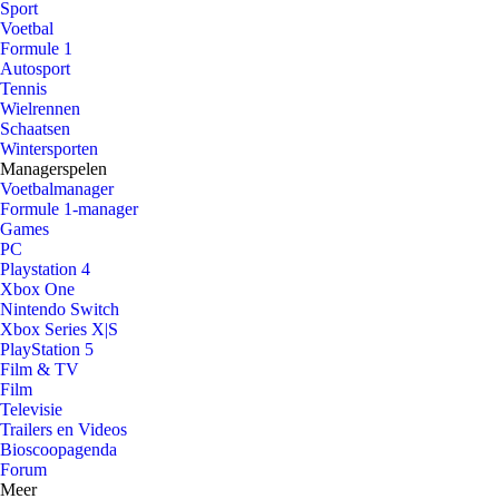
Sport
Voetbal
Formule 1
Autosport
Tennis
Wielrennen
Schaatsen
Wintersporten
Managerspelen
Voetbalmanager
Formule 1-manager
Games
PC
Playstation 4
Xbox One
Nintendo Switch
Xbox Series X|S
PlayStation 5
Film & TV
Film
Televisie
Trailers en Videos
Bioscoopagenda
Forum
Meer