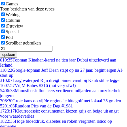
Games
Toon berichten van deze types
Weblog
Column
(P)review
Special
Poll
Scrollbar gebruiken
opslaan
0
10:35
Topman Kinahan-kartel na tien jaar Dubai uitgeleverd aan
Ierland
1
10:22
Google-topman Jeff Dean stapt op na 27 jaar, begint eigen AI-
start-up
3
10:07
Laag waterpeil Rijn dreigt binnenvaart bij Kaub stil te leggen
16
07:57
VrijMiBabes #316 (not very sfw!)
54
06:38
Manosfeer-influencers verdienen miljarden aan onzekerheid
jongeren
7
06:30
Grote kans op vijfde regionale hittegolf met lokaal 35 graden
52
01:03
Random Pics van de Dag #1981
17
23:17
Kleurrecessie: consumenten kiezen grijs en beige uit angst
voor waardeverlies
18
22:35
Hoge bloeddruk, diabetes en roken vergroten risico op
dementie