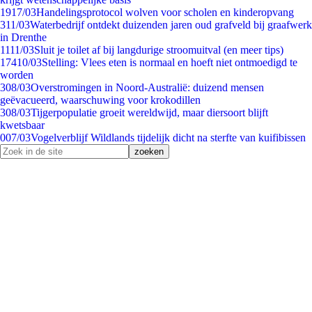
19
17/03
Handelingsprotocol wolven voor scholen en kinderopvang
3
11/03
Waterbedrijf ontdekt duizenden jaren oud grafveld bij graafwerk
in Drenthe
11
11/03
Sluit je toilet af bij langdurige stroomuitval (en meer tips)
174
10/03
Stelling: Vlees eten is normaal en hoeft niet ontmoedigd te
worden
3
08/03
Overstromingen in Noord-Australië: duizend mensen
geëvacueerd, waarschuwing voor krokodillen
3
08/03
Tijgerpopulatie groeit wereldwijd, maar diersoort blijft
kwetsbaar
0
07/03
Vogelverblijf Wildlands tijdelijk dicht na sterfte van kuifibissen