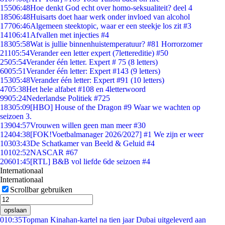
155
06:48
Hoe denkt God echt over homo-seksualiteit? deel 4
185
06:48
Huisarts doet haar werk onder invloed van alcohol
177
06:46
Algemeen steektopic, waar er een steekje los zit #3
141
06:41
Afvallen met injecties #4
183
05:58
Wat is jullie binnenhuistemperatuur? #81 Horrorzomer
211
05:54
Verander een letter expert (7lettereditie) #50
25
05:54
Verander één letter. Expert # 75 (8 letters)
60
05:51
Verander één letter: Expert #143 (9 letters)
153
05:48
Verander één letter: Expert #91 (10 letters)
47
05:38
Het hele alfabet #108 en 4letterwoord
99
05:24
Nederlandse Politiek #725
183
05:09
[HBO] House of the Dragon #9 Waar we wachten op
seizoen 3.
139
04:57
Vrouwen willen geen man meer #30
124
04:38
[FOK!Voetbalmanager 2026/2027] #1 We zijn er weer
103
03:43
De Schatkamer van Beeld & Geluid #4
101
02:52
NASCAR #67
206
01:45
[RTL] B&B vol liefde 6de seizoen #4
Internationaal
Internationaal
Scrollbar gebruiken
opslaan
0
10:35
Topman Kinahan-kartel na tien jaar Dubai uitgeleverd aan