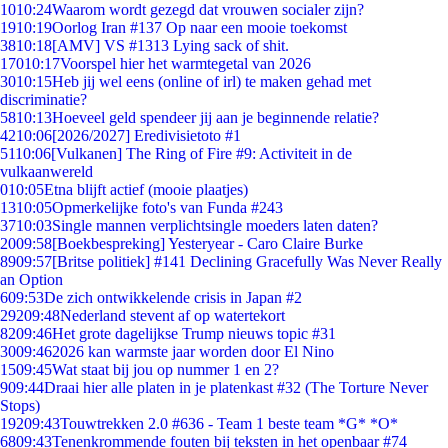
10
10:24
Waarom wordt gezegd dat vrouwen socialer zijn?
19
10:19
Oorlog Iran #137 Op naar een mooie toekomst
38
10:18
[AMV] VS #1313 Lying sack of shit.
170
10:17
Voorspel hier het warmtegetal van 2026
30
10:15
Heb jij wel eens (online of irl) te maken gehad met
discriminatie?
58
10:13
Hoeveel geld spendeer jij aan je beginnende relatie?
42
10:06
[2026/2027] Eredivisietoto #1
51
10:06
[Vulkanen] The Ring of Fire #9: Activiteit in de
vulkaanwereld
0
10:05
Etna blijft actief (mooie plaatjes)
13
10:05
Opmerkelijke foto's van Funda #243
37
10:03
Single mannen verplichtsingle moeders laten daten?
20
09:58
[Boekbespreking] Yesteryear - Caro Claire Burke
89
09:57
[Britse politiek] #141 Declining Gracefully Was Never Really
an Option
6
09:53
De zich ontwikkelende crisis in Japan #2
292
09:48
Nederland stevent af op watertekort
82
09:46
Het grote dagelijkse Trump nieuws topic #31
30
09:46
2026 kan warmste jaar worden door El Nino
15
09:45
Wat staat bij jou op nummer 1 en 2?
9
09:44
Draai hier alle platen in je platenkast #32 (The Torture Never
Stops)
192
09:43
Touwtrekken 2.0 #636 - Team 1 beste team *G* *O*
68
09:43
Tenenkrommende fouten bij teksten in het openbaar #74