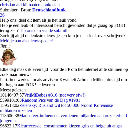
christian aid
klimaatcris
onkosten
Submitter:
Bron:
Deutschlandfunk
26
Help ons; deel dit item als je het leuk vond
Heb je een leuk of interessant bericht gevonden dat je graag op FOK!
terug ziet?
Tip ons dan via de submit!
Zoek jij altijd de leukste nieuwtjes en kun je daar leuk over schrijven?
Meld je aan als nieuwsposter!
Jippie
Elke dag maak ik even tijd voor de FP om het internet af te struinen op
zoek naar nieuws.
Part-time werkzaam als adviseur Kwaliteit Arbo en Milieu, dus tijd om
bijdragen aan FOK! te leveren.
Meest gelezen
101464
07:57
VrijMiBabes #316 (not very sfw!)
55991
01:03
Random Pics van de Dag #1981
1595
18:02
Zelensky: Rusland wil tot 50.000 Noord-Koreaanse
militairen inzetten
1186
06:38
Manosfeer-influencers verdienen miljarden aan onzekerheid
jongeren
966
23:17
Kleurrecessie: consumenten kiezen grijs en beige uit angst