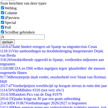
Toon berichten van deze types
Weblog
Column
(P)review
Special
Poll
Scrollbar gebruiken
opslaan
14
18:47
Italië hindert reizigers uit Spanje na migratiecrisis Ceuta
11
18:31
Vier aanhoudingen na doodsbedreiging burgemeester Depla
van Breda
3
18:26
Smokkelbende opgerold in Spanje, verdienden miljoenen aan
migranten
13
18:08
CDA en D66 willen ingrijpen tegen 'gluurbrillen' die mensen
ongemerkt filmen
9
17:56
Benzineprijs daalt verder, onzekerheid over Straat van Hormuz
blijft
20
17:47
Voedselprijzen wereldwijd op hoogste niveau in ruim drie jaar
11
14:50
VrijMiBabes #316 (not very sfw!)
35
14:50
Random Pics van de Dag #1979
20
14:33
Quake krijgt na 30 jaar een gratis uitbreiding
2
14:30
De FOK!Voetbalmanager 2026/2027 is begonnen
54
13:48
Meer agressie tegen een andersluidende politieke mening, laat