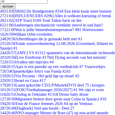
opslaan
49
21:03
[SBS6] De Bondgenoten #318 Een klein kusje moet kunnen
27
21:03
[INFLUENCERS #296] Alles is welkom kneuzing of breuk
28
21:02
[ATP Tour] #169 Tosti Tallon back on fire
62
21:00
Aanbrengen mechanische ventilatie zinvol in oud huis?
172
21:00
Wat is jullie binnenhuistemperatuur? #81 Horrorzomer
16
20:59
William Orbit overleden
248
20:58
Afbeeldingen die je gemaakt hebt met AI
255
20:58
Totale zonsverduistering 12-08-2026 (Groenland, IJsland en
Spanje) #1
244
20:57
[AMV] VS #1312 spammers van de internationale rechtsorde
203
20:56
[Live Eredivisie #1784] Dying seconds van het seizoen!
72
20:55
Afvallen met injecties #4
168
20:55
Ajax is een parodie op een voetbalclub #7 Vuurwerkjes
7
20:54
Opmerkelijke foto's van Funda #243
159
20:53
Via Pecunia - Het geld ligt op straat! #2
229
20:53
Israel en Gaza #17
179
20:53
Laatst gekochte CD/LP/MuziekDVD deel 75 | koopjes
101
20:51
[FOK!Voetbalmanager 2026/2027] #1 We zijn er weer
118
20:51
Oorlog in Oekraïne #1318 Drone baby drone
127
20:50
Migranten breken door grens naar Ceuta in Spanje,l #10
194
20:50
Tour de France femmes 2026 #4 op de Ventoux
287
20:49
[Dagboek] Veel aan hoofd - Deel 27
144
20:46
NPO-manager Menno de Boer (47) op non-actief stuurde