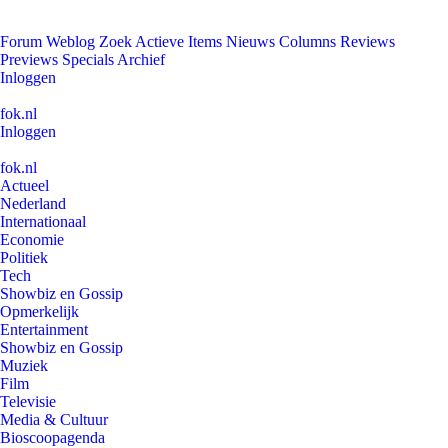
Forum
Weblog
Zoek
Actieve Items
Nieuws
Columns
Reviews
Previews
Specials
Archief
Inloggen
fok.nl
Inloggen
fok.nl
Actueel
Nederland
Internationaal
Economie
Politiek
Tech
Showbiz en Gossip
Opmerkelijk
Entertainment
Showbiz en Gossip
Muziek
Film
Televisie
Media & Cultuur
Bioscoopagenda