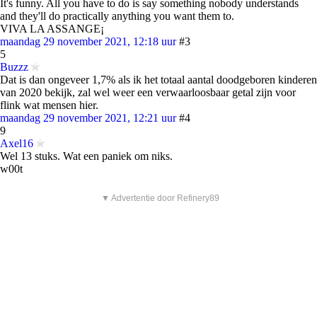
It's funny. All you have to do is say something nobody understands
and they'll do practically anything you want them to.
VIVA LA ASSANGE¡
maandag 29 november 2021, 12:18 uur
#3
5
Buzzz
Dat is dan ongeveer 1,7% als ik het totaal aantal doodgeboren kinderen
van 2020 bekijk, zal wel weer een verwaarloosbaar getal zijn voor
flink wat mensen hier.
maandag 29 november 2021, 12:21 uur
#4
9
Axel16
Wel 13 stuks. Wat een paniek om niks.
w00t
▼ Advertentie door Refinery89