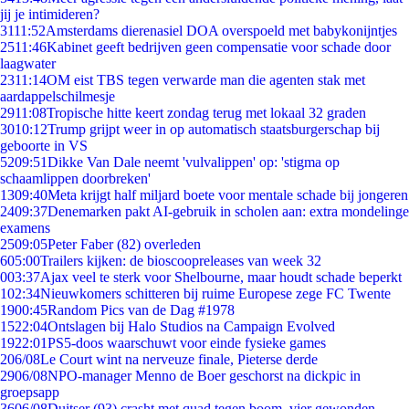
jij je intimideren?
31
11:52
Amsterdams dierenasiel DOA overspoeld met babykonijntjes
25
11:46
Kabinet geeft bedrijven geen compensatie voor schade door
laagwater
23
11:14
OM eist TBS tegen verwarde man die agenten stak met
aardappelschilmesje
29
11:08
Tropische hitte keert zondag terug met lokaal 32 graden
30
10:12
Trump grijpt weer in op automatisch staatsburgerschap bij
geboorte in VS
52
09:51
Dikke Van Dale neemt 'vulvalippen' op: 'stigma op
schaamlippen doorbreken'
13
09:40
Meta krijgt half miljard boete voor mentale schade bij jongeren
24
09:37
Denemarken pakt AI-gebruik in scholen aan: extra mondelinge
examens
25
09:05
Peter Faber (82) overleden
6
05:00
Trailers kijken: de bioscoopreleases van week 32
0
03:37
Ajax veel te sterk voor Shelbourne, maar houdt schade beperkt
1
02:34
Nieuwkomers schitteren bij ruime Europese zege FC Twente
19
00:45
Random Pics van de Dag #1978
15
22:04
Ontslagen bij Halo Studios na Campaign Evolved
19
22:01
PS5-doos waarschuwt voor einde fysieke games
2
06/08
Le Court wint na nerveuze finale, Pieterse derde
29
06/08
NPO-manager Menno de Boer geschorst na dickpic in
groepsapp
36
06/08
Duitser (93) crasht met quad tegen boom, vier gewonden