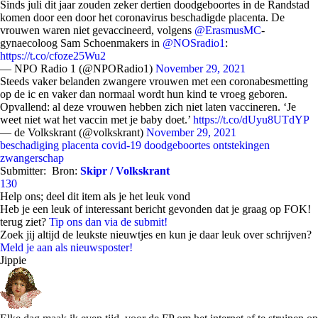
Sinds juli dit jaar zouden zeker dertien doodgeboortes in de Randstad
komen door een door het coronavirus beschadigde placenta. De
vrouwen waren niet gevaccineerd, volgens
@ErasmusMC
-
gynaecoloog Sam Schoenmakers in
@NOSradio1
:
https://t.co/cfoze25Wu2
— NPO Radio 1 (@NPORadio1)
November 29, 2021
Steeds vaker belanden zwangere vrouwen met een coronabesmetting
op de ic en vaker dan normaal wordt hun kind te vroeg geboren.
Opvallend: al deze vrouwen hebben zich niet laten vaccineren. ‘Je
weet niet wat het vaccin met je baby doet.’
https://t.co/dUyu8UTdYP
— de Volkskrant (@volkskrant)
November 29, 2021
beschadiging placenta
covid-19
doodgeboortes
ontstekingen
zwangerschap
Submitter:
Bron:
Skipr / Volkskrant
130
Help ons; deel dit item als je het leuk vond
Heb je een leuk of interessant bericht gevonden dat je graag op FOK!
terug ziet?
Tip ons dan via de submit!
Zoek jij altijd de leukste nieuwtjes en kun je daar leuk over schrijven?
Meld je aan als nieuwsposter!
Jippie