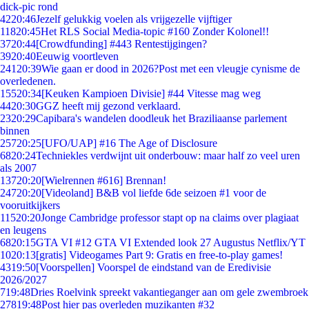
dick-pic rond
42
20:46
Jezelf gelukkig voelen als vrijgezelle vijftiger
118
20:45
Het RLS Social Media-topic #160 Zonder Kolonel!!
37
20:44
[Crowdfunding] #443 Rentestijgingen?
39
20:40
Eeuwig voortleven
241
20:39
Wie gaan er dood in 2026?Post met een vleugje cynisme de
overledenen.
155
20:34
[Keuken Kampioen Divisie] #44 Vitesse mag weg
44
20:30
GGZ heeft mij gezond verklaard.
23
20:29
Capibara's wandelen doodleuk het Braziliaanse parlement
binnen
257
20:25
[UFO/UAP] #16 The Age of Disclosure
68
20:24
Techniekles verdwijnt uit onderbouw: maar half zo veel uren
als 2007
137
20:20
[Wielrennen #616] Brennan!
247
20:20
[Videoland] B&B vol liefde 6de seizoen #1 voor de
vooruitkijkers
115
20:20
Jonge Cambridge professor stapt op na claims over plagiaat
en leugens
68
20:15
GTA VI #12 GTA VI Extended look 27 Augustus Netflix/YT
10
20:13
[gratis] Videogames Part 9: Gratis en free-to-play games!
43
19:50
[Voorspellen] Voorspel de eindstand van de Eredivisie
2026/2027
7
19:48
Dries Roelvink spreekt vakantieganger aan om gele zwembroek
278
19:48
Post hier pas overleden muzikanten #32