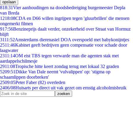
opslaan
8
18:31
Vier aanhoudingen na doodsbedreiging burgemeester Depla
van Breda
12
18:08
CDA en D66 willen ingrijpen tegen 'gluurbrillen' die mensen
ongemerkt filmen
9
17:56
Benzineprijs daalt verder, onzekerheid over Straat van Hormuz
blijft
31
11:52
Amsterdams dierenasiel DOA overspoeld met babykonijntjes
25
11:46
Kabinet geeft bedrijven geen compensatie voor schade door
laagwater
23
11:14
OM eist TBS tegen verwarde man die agenten stak met
aardappelschilmesje
29
11:08
Tropische hitte keert zondag terug met lokaal 32 graden
52
09:51
Dikke Van Dale neemt 'vulvalippen' op: 'stigma op
schaamlippen doorbreken'
25
09:05
Peter Faber (82) overleden
24
06/08
Huisarts per direct uit vak gezet om ernstig alcoholmisbruik