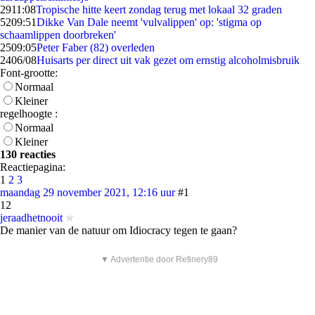
29
11:08
Tropische hitte keert zondag terug met lokaal 32 graden
52
09:51
Dikke Van Dale neemt 'vulvalippen' op: 'stigma op
schaamlippen doorbreken'
25
09:05
Peter Faber (82) overleden
24
06/08
Huisarts per direct uit vak gezet om ernstig alcoholmisbruik
Font-grootte:
Normaal
Kleiner
regelhoogte :
Normaal
Kleiner
130 reacties
Reactiepagina:
1
2
3
maandag 29 november 2021, 12:16 uur
#1
12
jeraadhetnooit
De manier van de natuur om Idiocracy tegen te gaan?
▼ Advertentie door Refinery89