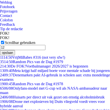
Weblog
Fotoboek
Prijsvragen
Contact
Colofon
Feedback
Tip de redactie
FOK!
FOK!
Scrollbar gebruiken
opslaan
11
14:50
VrijMiBabes #316 (not very sfw!)
35
14:50
Random Pics van de Dag #1979
2
14:30
De FOK!Voetbalmanager 2026/2027 is begonnen
13
09:40
Meta krijgt half miljard boete voor mentale schade bij jongeren
24
09:37
Denemarken pakt AI-gebruik in scholen aan: extra mondelinge
examens
19
00:45
Random Pics van de Dag #1978
65
06/08
Onlyfans-model met G-cup wil als NASA-ambassadeur naar
maan
24
06/08
Huisarts per direct uit vak gezet om ernstig alcoholmisbruik
19
06/08
Drone met explosieven bij Duits vliegveld voedt vrees voor
hybride aanval