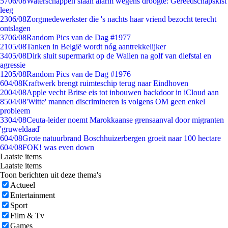
57
06/08
Waterschappen slaan alarm wegens droogte: Gereedschapskist
leeg
23
06/08
Zorgmedewerkster die 's nachts haar vriend bezocht terecht
ontslagen
37
06/08
Random Pics van de Dag #1977
21
05/08
Tanken in België wordt nóg aantrekkelijker
34
05/08
Dirk sluit supermarkt op de Wallen na golf van diefstal en
agressie
12
05/08
Random Pics van de Dag #1976
6
04/08
Kraftwerk brengt ruimteschip terug naar Eindhoven
20
04/08
Apple vecht Britse eis tot inbouwen backdoor in iCloud aan
85
04/08
'Witte' mannen discrimineren is volgens OM geen enkel
probleem
33
04/08
Ceuta-leider noemt Marokkaanse grensaanval door migranten
'gruweldaad'
6
04/08
Grote natuurbrand Boschhuizerbergen groeit naar 100 hectare
6
04/08
FOK! was even down
Laatste items
Laatste items
Toon berichten uit deze thema's
Actueel
Entertainment
Sport
Film & Tv
Games