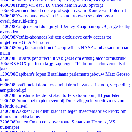
46
06/08
Trump wil dat J.D. Vance hem in 2028 opvolgt
1
06/08
Lemmen boekt eerste profzege in zware Ronde van Polen-rit
24
06/08
'Zwarte weduwes' in Rusland trouwen soldaten voor
overlijdensuitkering
14
06/08
Zangeres en Idols-jurylid Jerney Kaagman op 79-jarige leeftijd
overleden
10
06/08
Netflix-abonnees krijgen exclusieve early access tot
uitgebreide GTA VI trailer
65
06/08
Onlyfans-model met G-cup wil als NASA-ambassadeur naar
maan
24
06/08
Huisarts per direct uit vak gezet om ernstig alcoholmisbruik
3
06/08
XBOX platform krijgt zijn eigen "Platinum" achievements dit
jaar
12
06/08
Capibara's lopen Braziliaans parlementsgebouw Mato Grosso
binnen
69
06/08
Israël meldt dood twee militairen in Zuid-Libanon, vergelding
aangekondigd
15
06/08
Hiroshima herdenkt slachtoffers atoombom, 81 jaar later
19
06/08
Drone met explosieven bij Duits vliegveld voedt vrees voor
hybride aanval
34
06/08
Wakker Dier dient klacht in tegen insectenfabriek Protix om
duurzaamheidsclaims
22
06/08
Iran en Oman eens over route Straat van Hormuz, VS
buitenspel