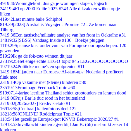
49
19:46
Woningtekort: dus ga je woningen slopen, logisch
241
19:46
Top 2000 Editie 2025 #243 Alle dikzakken willen op je
lijken
4
19:42
Last minute balie Schiphol
8
19:39
[2023] Australië: Voyager - Promise #2 - Ze komen naar
Tilburg
74
19:36
Een tactische/militaire analyse van het front in Oekraïne #31
148
19:32
[SBS6] Vandaag Inside #136 - Boekje pluggen.
11
19:29
Spaanse kust onder vuur van Portugese oorlogsschepen: 120
gewonden
5
19:29
Ik ga de fok-toto winnen dit jaar
273
19:25
Het enige echte LEGO-topic #45 LEGOOOOOOOOOOO
197
19:24
Politieke meme's en spotprenten #11
14
19:18
Miljarden naar Europese AI-start-ups: Nederland profiteert
flink mee
23
19:14
Op vakantie met (kleine) kinderen #30
235
19:13
Frontpage Feedback Topic #60
9
19:07
14-jarige leerling Thailand schiet grootouders en leraren dood
14
19:06
Prijs Bar le duc rood in het buitenland
37
19:02
[2026/2027] Eredivisietoto #1
169
18:58
[Centraal] kattenfotoos deel 122
182
18:58
[ONLINE] Roddelpraat Topic #21
1
18:54
Het gezellige Eurojackpot KNVB Bekertopic 2026/27 #1
129
18:53
Invalkracht kinderdagverblijf Jan B. (66) misbruikt zeker 14
kinderen