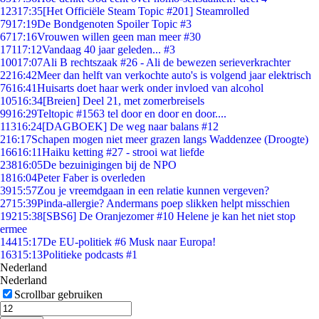
123
17:35
[Het Officiële Steam Topic #201] Steamrolled
79
17:19
De Bondgenoten Spoiler Topic #3
67
17:16
Vrouwen willen geen man meer #30
171
17:12
Vandaag 40 jaar geleden... #3
100
17:07
Ali B rechtszaak #26 - Ali de bewezen serieverkrachter
22
16:42
Meer dan helft van verkochte auto's is volgend jaar elektrisch
76
16:41
Huisarts doet haar werk onder invloed van alcohol
105
16:34
[Breien] Deel 21, met zomerbreisels
99
16:29
Teltopic #1563 tel door en door en door....
113
16:24
[DAGBOEK] De weg naar balans #12
2
16:17
Schapen mogen niet meer grazen langs Waddenzee (Droogte)
166
16:11
Haiku ketting #27 - strooi wat liefde
238
16:05
De bezuinigingen bij de NPO
18
16:04
Peter Faber is overleden
39
15:57
Zou je vreemdgaan in een relatie kunnen vergeven?
27
15:39
Pinda-allergie? Andermans poep slikken helpt misschien
192
15:38
[SBS6] De Oranjezomer #10 Helene je kan het niet stop
ermee
144
15:17
De EU-politiek #6 Musk naar Europa!
163
15:13
Politieke podcasts #1
Nederland
Nederland
Scrollbar gebruiken