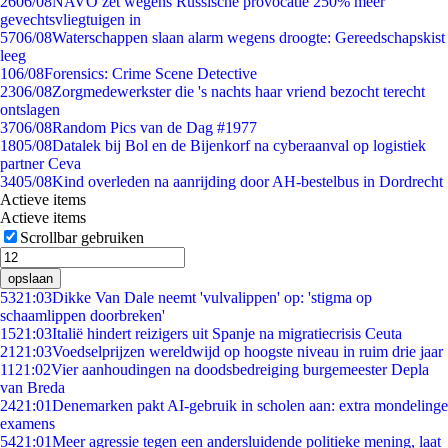
26
06/08
NAVO zet wegens Russische provocatie 250% meer
gevechtsvliegtuigen in
57
06/08
Waterschappen slaan alarm wegens droogte: Gereedschapskist
leeg
1
06/08
Forensics: Crime Scene Detective
23
06/08
Zorgmedewerkster die 's nachts haar vriend bezocht terecht
ontslagen
37
06/08
Random Pics van de Dag #1977
18
05/08
Datalek bij Bol en de Bijenkorf na cyberaanval op logistiek
partner Ceva
34
05/08
Kind overleden na aanrijding door AH-bestelbus in Dordrecht
Actieve items
Actieve items
Scrollbar gebruiken
opslaan
53
21:03
Dikke Van Dale neemt 'vulvalippen' op: 'stigma op
schaamlippen doorbreken'
15
21:03
Italië hindert reizigers uit Spanje na migratiecrisis Ceuta
21
21:03
Voedselprijzen wereldwijd op hoogste niveau in ruim drie jaar
11
21:02
Vier aanhoudingen na doodsbedreiging burgemeester Depla
van Breda
24
21:01
Denemarken pakt AI-gebruik in scholen aan: extra mondelinge
examens
54
21:01
Meer agressie tegen een andersluidende politieke mening, laat