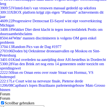
leeg
39
09:53
Vinted-foto's van vrouwen massaal gedeeld op seksfora
3
09:33
XBOX platform krijgt zijn eigen "Platinum" achievements dit
jaar
46
09:22
Progressieve Democraat El-Sayed wint nipt voorverkiezing
Michigan
34
08:18
Wakker Dier dient klacht in tegen insectenfabriek Protix om
duurzaamheidsclaims
85
04:44
'Witte' mannen discrimineren is volgens OM geen enkel
probleem
37
04:13
Random Pics van de Dag #1977
27
03:06
Doden bij Oekraïense droneaanvallen op Moskou en Sint-
Petersburg
34
01:01
Kind overleden na aanrijding door AH-bestelbus in Dordrecht
53
00:28
Van den Brink zet nog eens 14 gemeenten onder toezicht om
spreidingswet
22
22:50
Iran en Oman eens over route Straat van Hormuz, VS
buitenspel
2
22:17
Le Court wint na nerveuze finale, Pieterse derde
12
06/08
Capibara's lopen Braziliaans parlementsgebouw Mato Grosso
binnen
Forum
Forum
Scrollbar gebruiken