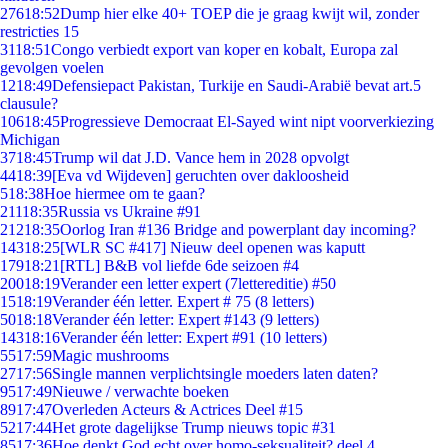
276
18:52
Dump hier elke 40+ TOEP die je graag kwijt wil, zonder
restricties 15
31
18:51
Congo verbiedt export van koper en kobalt, Europa zal
gevolgen voelen
12
18:49
Defensiepact Pakistan, Turkije en Saudi-Arabië bevat art.5
clausule?
106
18:45
Progressieve Democraat El-Sayed wint nipt voorverkiezing
Michigan
37
18:45
Trump wil dat J.D. Vance hem in 2028 opvolgt
44
18:39
[Eva vd Wijdeven] geruchten over dakloosheid
5
18:38
Hoe hiermee om te gaan?
211
18:35
Russia vs Ukraine #91
212
18:35
Oorlog Iran #136 Bridge and powerplant day incoming?
143
18:25
[WLR SC #417] Nieuw deel openen was kaputt
179
18:21
[RTL] B&B vol liefde 6de seizoen #4
200
18:19
Verander een letter expert (7lettereditie) #50
15
18:19
Verander één letter. Expert # 75 (8 letters)
50
18:18
Verander één letter: Expert #143 (9 letters)
143
18:16
Verander één letter: Expert #91 (10 letters)
55
17:59
Magic mushrooms
27
17:56
Single mannen verplichtsingle moeders laten daten?
95
17:49
Nieuwe / verwachte boeken
89
17:47
Overleden Acteurs & Actrices Deel #15
52
17:44
Het grote dagelijkse Trump nieuws topic #31
85
17:36
Hoe denkt God echt over homo-seksualiteit? deel 4