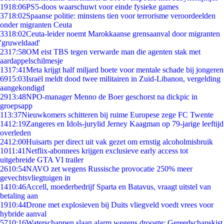
19
18:06
PS5-doos waarschuwt voor einde fysieke games
37
18:02
Spaanse politie: minstens tien voor terrorisme veroordeelden
onder migranten Ceuta
33
18:02
Ceuta-leider noemt Marokkaanse grensaanval door migranten
'gruweldaad'
23
17:58
OM eist TBS tegen verwarde man die agenten stak met
aardappelschilmesje
13
17:41
Meta krijgt half miljard boete voor mentale schade bij jongeren
69
15:03
Israël meldt dood twee militairen in Zuid-Libanon, vergelding
aangekondigd
29
13:48
NPO-manager Menno de Boer geschorst na dickpic in
groepsapp
1
13:37
Nieuwkomers schitteren bij ruime Europese zege FC Twente
14
12:19
Zangeres en Idols-jurylid Jerney Kaagman op 79-jarige leeftijd
overleden
24
12:00
Huisarts per direct uit vak gezet om ernstig alcoholmisbruik
10
11:41
Netflix-abonnees krijgen exclusieve early access tot
uitgebreide GTA VI trailer
26
10:54
NAVO zet wegens Russische provocatie 250% meer
gevechtsvliegtuigen in
14
10:46
Accell, moederbedrijf Sparta en Batavus, vraagt uitstel van
betaling aan
19
10:44
Drone met explosieven bij Duits vliegveld voedt vrees voor
hybride aanval
57
10:16
Waterschappen slaan alarm wegens droogte: Gereedschapskist