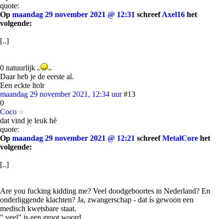
quote:
Op
maandag 29 november 2021 @ 12:31
schreef
Axel16
het
volgende:
[..]
0 natuurlijk
Daar heb je de eerste al.
Een eckte ltolr
maandag 29 november 2021, 12:34 uur
#13
0
Coco
dat vind je leuk hè
quote:
Op
maandag 29 november 2021 @ 12:21
schreef
MetalCore
het
volgende:
[..]
Are you fucking kidding me? Veel doodgeboortes in Nederland? En
onderliggende klachten? Ja, zwangerschap - dat ís gewoon een
medisch kwetsbare staat.
" veel" is een groot woord