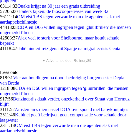
jongeren
631
14:33
Quake krijgt na 30 jaar een gratis uitbreiding
572
05:00
Trailers kijken: de bioscoopreleases van week 32
561
11:14
OM eist TBS tegen verwarde man die agenten stak met
aardappelschilmesje
444
18:08
CDA en D66 willen ingrijpen tegen 'gluurbrillen' die mensen
ongemerkt filmen
425
03:37
Ajax veel te sterk voor Shelbourne, maar houdt schade
beperkt
411
18:47
Italië hindert reizigers uit Spanje na migratiecrisis Ceuta
▼ Advertentie door Refinery89
Lees ook
8
18:31
Vier aanhoudingen na doodsbedreiging burgemeester Depla
van Breda
12
18:08
CDA en D66 willen ingrijpen tegen 'gluurbrillen' die mensen
ongemerkt filmen
9
17:56
Benzineprijs daalt verder, onzekerheid over Straat van Hormuz
blijft
31
11:52
Amsterdams dierenasiel DOA overspoeld met babykonijntjes
25
11:46
Kabinet geeft bedrijven geen compensatie voor schade door
laagwater
23
11:14
OM eist TBS tegen verwarde man die agenten stak met
aardappelschilmesje