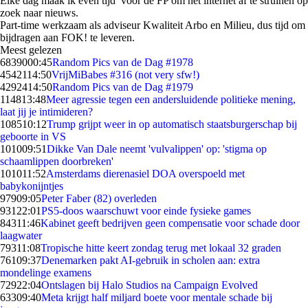
Elke dag maak ik even tijd voor de FP om het internet af te struinen op
zoek naar nieuws.
Part-time werkzaam als adviseur Kwaliteit Arbo en Milieu, dus tijd om
bijdragen aan FOK! te leveren.
Meest gelezen
68390
00:45
Random Pics van de Dag #1978
45421
14:50
VrijMiBabes #316 (not very sfw!)
42924
14:50
Random Pics van de Dag #1979
1148
13:48
Meer agressie tegen een andersluidende politieke mening,
laat jij je intimideren?
1085
10:12
Trump grijpt weer in op automatisch staatsburgerschap bij
geboorte in VS
1010
09:51
Dikke Van Dale neemt 'vulvalippen' op: 'stigma op
schaamlippen doorbreken'
1010
11:52
Amsterdams dierenasiel DOA overspoeld met
babykonijntjes
979
09:05
Peter Faber (82) overleden
931
22:01
PS5-doos waarschuwt voor einde fysieke games
843
11:46
Kabinet geeft bedrijven geen compensatie voor schade door
laagwater
793
11:08
Tropische hitte keert zondag terug met lokaal 32 graden
761
09:37
Denemarken pakt AI-gebruik in scholen aan: extra
mondelinge examens
729
22:04
Ontslagen bij Halo Studios na Campaign Evolved
633
09:40
Meta krijgt half miljard boete voor mentale schade bij