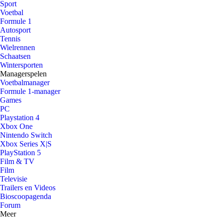
Sport
Voetbal
Formule 1
Autosport
Tennis
Wielrennen
Schaatsen
Wintersporten
Managerspelen
Voetbalmanager
Formule 1-manager
Games
PC
Playstation 4
Xbox One
Nintendo Switch
Xbox Series X|S
PlayStation 5
Film & TV
Film
Televisie
Trailers en Videos
Bioscoopagenda
Forum
Meer