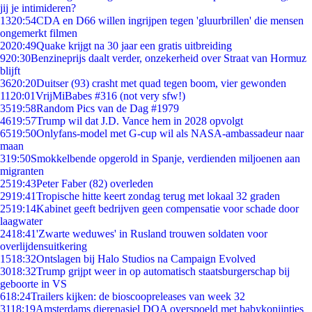
jij je intimideren?
13
20:54
CDA en D66 willen ingrijpen tegen 'gluurbrillen' die mensen
ongemerkt filmen
20
20:49
Quake krijgt na 30 jaar een gratis uitbreiding
9
20:30
Benzineprijs daalt verder, onzekerheid over Straat van Hormuz
blijft
36
20:20
Duitser (93) crasht met quad tegen boom, vier gewonden
11
20:01
VrijMiBabes #316 (not very sfw!)
35
19:58
Random Pics van de Dag #1979
46
19:57
Trump wil dat J.D. Vance hem in 2028 opvolgt
65
19:50
Onlyfans-model met G-cup wil als NASA-ambassadeur naar
maan
3
19:50
Smokkelbende opgerold in Spanje, verdienden miljoenen aan
migranten
25
19:43
Peter Faber (82) overleden
29
19:41
Tropische hitte keert zondag terug met lokaal 32 graden
25
19:14
Kabinet geeft bedrijven geen compensatie voor schade door
laagwater
24
18:41
'Zwarte weduwes' in Rusland trouwen soldaten voor
overlijdensuitkering
15
18:32
Ontslagen bij Halo Studios na Campaign Evolved
30
18:32
Trump grijpt weer in op automatisch staatsburgerschap bij
geboorte in VS
6
18:24
Trailers kijken: de bioscoopreleases van week 32
31
18:19
Amsterdams dierenasiel DOA overspoeld met babykonijntjes