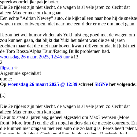
spreekwoordelijke pakje boter.
Die 2e rijders zijn niet slecht, de wagen is al vele jaren zo slecht dat
alleen Max er mee om kan gaan.
Een echte "Adrian Newey" auto, die kijkt alleen naar hoe hij de snelste
wagen moet ontwerpen, niet naar hoe een rijder er mee om moet gaan.
Ik zou het wel humor vinden als Yuki juist erg goed met de wagen om
zou kunnen gaan, dat blijkt dat Yuki het talent was die ze al jaren
zochten maar dat die niet naar boven kwam drijven omdat hij juist met
de Toro Rosso/Alpha Tauri/Racing Bulls problemen had.
woensdag 26 maart 2025, 12:45 uur
#13
2
flipsen
Argentinie-specialist!
quote:
Op
woensdag 26 maart 2025 @ 12:39
schreef
SiGNe
het volgende:
[..]
Die 2e rijders zijn niet slecht, de wagen is al vele jaren zo slecht dat
alleen Max er mee om kan gaan.
De auto staat al jarenlang geheel afgesteld om Max? wensen (More
front! More front!) en die zijn nogal anders dan de meeste coureurs. En
die kunnen niet omgaan met een auto die zo lastig is. Perez heeft talent,
Lawson heeft talent, Gasly en Albon hebben talent, Ricciardo had