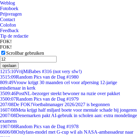
Weblog
Fotoboek
Prijsvragen
Contact
Colofon
Feedback
Tip de redactie
FOK!
FOK!
Scrollbar gebruiken
opslaan
12
15:10
VrijMiBabes #316 (not very sfw!)
35
15:09
Random Pics van de Dag #1980
8
09:49
Vrouw krijgt 30 maanden cel voor afpersing 12-jarige
misdienaar in kerk
35
09:46
PostNL-bezorger steekt bewoner na ruzie over pakket
35
00:07
Random Pics van de Dag #1979
2
07/08
De FOK!Voetbalmanager 2026/2027 is begonnen
16
07/08
Meta krijgt half miljard boete voor mentale schade bij jongeren
20
07/08
Denemarken pakt AI-gebruik in scholen aan: extra mondelinge
examens
19
07/08
Random Pics van de Dag #1978
66
06/08
Onlyfans-model met G-cup wil als NASA-ambassadeur naar