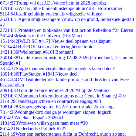
67
14:57
Trump wil dat J.D. Vance hem in 2028 opvolgt
179
14:55
Wat is jullie binnenhuistemperatuur? #81 Horrorzomer
51
14:54
Jezelf gelukkig voelen als vrijgezelle vijftiger
262
14:51
Agent smijt zwangere vrouw op de grond, onderzoek gestart
#2
272
14:51
Protesten en blokkades van Extinction Rebellion #24 Eieren
36
14:43
Masters of the Universe (He-Man)
151
14:42
[WLR SC #417] Nieuw deel openen was kaputt
231
14:41
Het FOK!kers maken teringherrie topic
142
14:39
[Wielrennen #616] Brennan!
260
14:38
Totale zonsverduistering 12-08-2026 (Groenland, IJsland en
Spanje) #1
33
14:37
Single mannen verplichtsingle moeders laten daten?
180
14:36
[PlayStation #184] Nieuw deel
46
14:34
OM-Teamleider met kinderporno is oud-directeur van twee
basisscholen
209
14:33
Tour de France femmes 2026 #4 op de Ventoux
152
14:31
Migranten breken door grens naar Ceuta in Spanje,l #10
31
14:29
Transfergeruchten en contractverlenging #83
108
14:28
Koopzegels sparen bij AH duurt straks 2x zo lang
73
14:26
Woningtekort: dus ga je woningen slopen, logisch
80
14:25
Vuelta a España 2026 #1
110
14:23
Vrouwen willen geen man meer #30
86
14:21
Nederlandse Politiek #725
21
14:19
Weer een parkeergarage dicht in Dordrecht, auto's zo snel