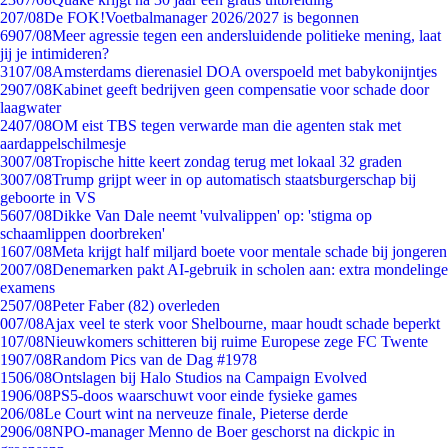
2
07/08
De FOK!Voetbalmanager 2026/2027 is begonnen
69
07/08
Meer agressie tegen een andersluidende politieke mening, laat
jij je intimideren?
31
07/08
Amsterdams dierenasiel DOA overspoeld met babykonijntjes
29
07/08
Kabinet geeft bedrijven geen compensatie voor schade door
laagwater
24
07/08
OM eist TBS tegen verwarde man die agenten stak met
aardappelschilmesje
30
07/08
Tropische hitte keert zondag terug met lokaal 32 graden
30
07/08
Trump grijpt weer in op automatisch staatsburgerschap bij
geboorte in VS
56
07/08
Dikke Van Dale neemt 'vulvalippen' op: 'stigma op
schaamlippen doorbreken'
16
07/08
Meta krijgt half miljard boete voor mentale schade bij jongeren
20
07/08
Denemarken pakt AI-gebruik in scholen aan: extra mondelinge
examens
25
07/08
Peter Faber (82) overleden
0
07/08
Ajax veel te sterk voor Shelbourne, maar houdt schade beperkt
1
07/08
Nieuwkomers schitteren bij ruime Europese zege FC Twente
19
07/08
Random Pics van de Dag #1978
15
06/08
Ontslagen bij Halo Studios na Campaign Evolved
19
06/08
PS5-doos waarschuwt voor einde fysieke games
2
06/08
Le Court wint na nerveuze finale, Pieterse derde
29
06/08
NPO-manager Menno de Boer geschorst na dickpic in