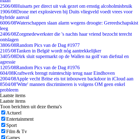
maan
25
06/08
Huisarts per direct uit vak gezet om ernstig alcoholmisbruik
19
06/08
Drone met explosieven bij Duits vliegveld voedt vrees voor
hybride aanval
60
06/08
Waterschappen slaan alarm wegens droogte: Gereedschapskist
leeg
24
06/08
Zorgmedewerkster die 's nachts haar vriend bezocht terecht
ontslagen
38
06/08
Random Pics van de Dag #1977
21
05/08
Tanken in België wordt nóg aantrekkelijker
34
05/08
Dirk sluit supermarkt op de Wallen na golf van diefstal en
agressie
12
05/08
Random Pics van de Dag #1976
6
04/08
Kraftwerk brengt ruimteschip terug naar Eindhoven
20
04/08
Apple vecht Britse eis tot inbouwen backdoor in iCloud aan
85
04/08
'Witte' mannen discrimineren is volgens OM geen enkel
probleem
Laatste items
Laatste items
Toon berichten uit deze thema's
Actueel
Entertainment
Sport
Film & Tv
Games