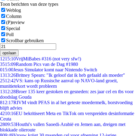
Toon berichten van deze types
Weblog
Column
(P)review
Special
Poll
Scrollbar gebruiken
opslaan
12
15:10
VrijMiBabes #316 (not very sfw!)
35
15:09
Random Pics van de Dag #1980
0
15:00
Jesus Simulator komt naar Nintendo Switch
13
13:26
Britney Spears: "Ik geloof dat ik heb gefaald als moeder"
25
12:42
VS: kans op Russische aanval op NAVO-land groeit,
munitietekort wordt probleem
13
12:28
Broer 135 keer gestoken en gesneden: zes jaar cel en tbs voor
doodslag Gouda
8
12:17
RIVM vindt PFAS in al het geteste moedermelk, borstvoeding
blijft advies
42
10:16
EU bekritiseert Meta en TikTok om verspreiden desinformatie
Ceuta
28
09:53
Houthi's vallen Saoedi-Arabië en Jemen aan, dreigen met
blokkade olieroute
8
09:49
Vrouw krijgt 30 maanden cel voor afpersing 12-jarige