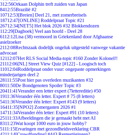
3
12:56
Orkaan Dolphin treft zuiden van Japan
84
12:55
Brazilië #2
107
12:53
[Breien] Deel 21, met zomerbreisels
187
12:47
[ONLINE] Roddelpraat Topic #21
267
12:34
[NET5] Het blok 2026 #32 Blokkendozen
1
12:29
[Dagboek] Veel aan hoofd - Deel 28
61
12:12
Lisa (38) vermoord in Griekenland door Afghaanse
asielzoeker
21
12:08
Rechtszaak dodelijk ongeluk uitgesteld vanwege vakantie
advocaat
121
12:07
Het RLS Social Media-topic #160 Zonder Kolonel!!
211
12:06
[NL] Street View Quiz [#122] - Loogisch toch
110
12:04
Roddelpraat onder vuur: ongepaste opmerkingen
minderjarigen deel 2
281
11:55
Post hier pas overleden muzikanten #32
80
11:50
De Bondgenoten Spoiler Topic #3
204
11:41
Verander een letter expert (7lettereditie) #50
19
11:36
Verander één letter. Expert # 75 (8 letters)
54
11:36
Verander één letter: Expert #143 (9 letters)
164
11:35
[NPO2] Zomergasten 2026 #1
147
11:34
Verander één letter: Expert #91 (10 letters)
251
11:33
Afbeeldingen die je gemaakt hebt met AI
83
11:23
Wat koopt 1000 euro in jouw hobby?
51
11:15
Ervaringen met gezondheidsverklaring CBR
42
11:14
[Crowdfunding] #443 Rentestijgingen?