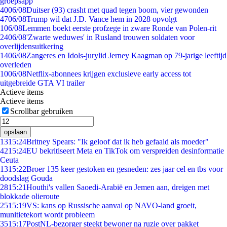
groepsapp
40
06/08
Duitser (93) crasht met quad tegen boom, vier gewonden
47
06/08
Trump wil dat J.D. Vance hem in 2028 opvolgt
1
06/08
Lemmen boekt eerste profzege in zware Ronde van Polen-rit
24
06/08
'Zwarte weduwes' in Rusland trouwen soldaten voor
overlijdensuitkering
14
06/08
Zangeres en Idols-jurylid Jerney Kaagman op 79-jarige leeftijd
overleden
10
06/08
Netflix-abonnees krijgen exclusieve early access tot
uitgebreide GTA VI trailer
Actieve items
Actieve items
Scrollbar gebruiken
opslaan
13
15:24
Britney Spears: "Ik geloof dat ik heb gefaald als moeder"
42
15:24
EU bekritiseert Meta en TikTok om verspreiden desinformatie
Ceuta
13
15:22
Broer 135 keer gestoken en gesneden: zes jaar cel en tbs voor
doodslag Gouda
28
15:21
Houthi's vallen Saoedi-Arabië en Jemen aan, dreigen met
blokkade olieroute
25
15:19
VS: kans op Russische aanval op NAVO-land groeit,
munitietekort wordt probleem
35
15:17
PostNL-bezorger steekt bewoner na ruzie over pakket