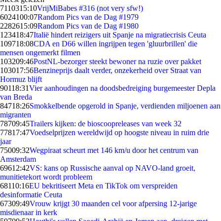
71103
15:10
VrijMiBabes #316 (not very sfw!)
60241
00:07
Random Pics van de Dag #1979
22826
15:09
Random Pics van de Dag #1980
1234
18:47
Italië hindert reizigers uit Spanje na migratiecrisis Ceuta
1097
18:08
CDA en D66 willen ingrijpen tegen 'gluurbrillen' die
mensen ongemerkt filmen
1032
09:46
PostNL-bezorger steekt bewoner na ruzie over pakket
1030
17:56
Benzineprijs daalt verder, onzekerheid over Straat van
Hormuz blijft
901
18:31
Vier aanhoudingen na doodsbedreiging burgemeester Depla
van Breda
847
18:26
Smokkelbende opgerold in Spanje, verdienden miljoenen aan
migranten
787
09:45
Trailers kijken: de bioscoopreleases van week 32
778
17:47
Voedselprijzen wereldwijd op hoogste niveau in ruim drie
jaar
750
09:32
Wegpiraat scheurt met 146 km/u door het centrum van
Amsterdam
696
12:42
VS: kans op Russische aanval op NAVO-land groeit,
munitietekort wordt probleem
681
10:16
EU bekritiseert Meta en TikTok om verspreiden
desinformatie Ceuta
673
09:49
Vrouw krijgt 30 maanden cel voor afpersing 12-jarige
misdienaar in kerk