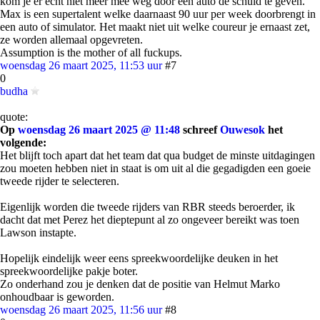
kom je er echt niet meer mee weg door een auto de schuld te geven.
Max is een supertalent welke daarnaast 90 uur per week doorbrengt in
een auto of simulator. Het maakt niet uit welke coureur je ernaast zet,
ze worden allemaal opgevreten.
Assumption is the mother of all fuckups.
woensdag 26 maart 2025, 11:53 uur
#7
0
budha
quote:
Op
woensdag 26 maart 2025 @ 11:48
schreef
Ouwesok
het
volgende:
Het blijft toch apart dat het team dat qua budget de minste uitdagingen
zou moeten hebben niet in staat is om uit al die gegadigden een goeie
tweede rijder te selecteren.
Eigenlijk worden die tweede rijders van RBR steeds beroerder, ik
dacht dat met Perez het dieptepunt al zo ongeveer bereikt was toen
Lawson instapte.
Hopelijk eindelijk weer eens spreekwoordelijke deuken in het
spreekwoordelijke pakje boter.
Zo onderhand zou je denken dat de positie van Helmut Marko
onhoudbaar is geworden.
woensdag 26 maart 2025, 11:56 uur
#8