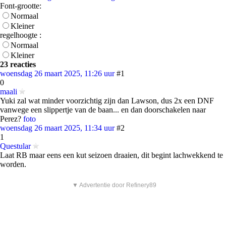
Font-grootte:
Normaal
Kleiner
regelhoogte :
Normaal
Kleiner
23 reacties
woensdag 26 maart 2025, 11:26 uur
#1
0
maali
Yuki zal wat minder voorzichtig zijn dan Lawson, dus 2x een DNF
vanwege een slippertje van de baan... en dan doorschakelen naar
Perez?
foto
woensdag 26 maart 2025, 11:34 uur
#2
1
Questular
Laat RB maar eens een kut seizoen draaien, dit begint lachwekkend te
worden.
▼ Advertentie door Refinery89