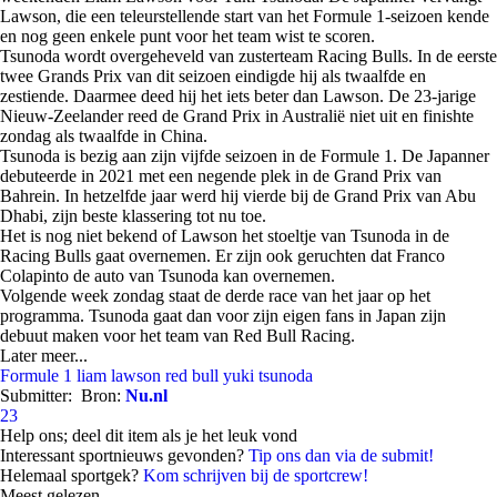
Lawson, die een teleurstellende start van het Formule 1-seizoen kende
en nog geen enkele punt voor het team wist te scoren.
Tsunoda wordt overgeheveld van zusterteam Racing Bulls. In de eerste
twee Grands Prix van dit seizoen eindigde hij als twaalfde en
zestiende. Daarmee deed hij het iets beter dan Lawson. De 23-jarige
Nieuw-Zeelander reed de Grand Prix in Australië niet uit en finishte
zondag als twaalfde in China.
Tsunoda is bezig aan zijn vijfde seizoen in de Formule 1. De Japanner
debuteerde in 2021 met een negende plek in de Grand Prix van
Bahrein. In hetzelfde jaar werd hij vierde bij de Grand Prix van Abu
Dhabi, zijn beste klassering tot nu toe.
Het is nog niet bekend of Lawson het stoeltje van Tsunoda in de
Racing Bulls gaat overnemen. Er zijn ook geruchten dat Franco
Colapinto de auto van Tsunoda kan overnemen.
Volgende week zondag staat de derde race van het jaar op het
programma. Tsunoda gaat dan voor zijn eigen fans in Japan zijn
debuut maken voor het team van Red Bull Racing.
Later meer...
Formule 1
liam lawson
red bull
yuki tsunoda
Submitter:
Bron:
Nu.nl
23
Help ons; deel dit item als je het leuk vond
Interessant sportnieuws gevonden?
Tip ons dan via de submit!
Helemaal sportgek?
Kom schrijven bij de sportcrew!
Meest gelezen