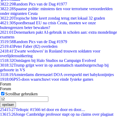
38
22:29
Random Pics van de Dag #1977
38
22:28
Spaanse politie: minstens tien voor terrorisme veroordeelden
onder migranten Ceuta
30
22:20
Tropische hitte keert zondag terug met lokaal 32 graden
46
21:30
Spoedberaad EU na crisis Ceuta, moeten we onze
buitengrenzen beter bewaken?
20
21:01
Denemarken pakt AI-gebruik in scholen aan: extra mondelinge
examens
35
19:58
Random Pics van de Dag #1979
25
19:43
Peter Faber (82) overleden
24
18:41
'Zwarte weduwes' in Rusland trouwen soldaten voor
overlijdensuitkering
15
18:32
Ontslagen bij Halo Studios na Campaign Evolved
30
18:32
Trump grijpt weer in op automatisch staatsburgerschap bij
geboorte in VS
31
18:19
Amsterdams dierenasiel DOA overspoeld met babykonijntjes
19
18:06
PS5-doos waarschuwt voor einde fysieke games
Forum
Forum
Scrollbar gebruiken
opslaan
254
15:27
Teltopic #1566 tel door en door en door....
136
15:26
Jonge Cambridge professor stapt op na claims over plagiaat