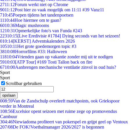
27
11:12
Forum werkt niet op Chrome
90
11:12
Post hier zo vaak mogelijk om 11:11 #39 Vanz11
7
10:45
Poepen tijdens het tandenpoetsen
11
10:44
Hoe hiermee om te gaan?
60
10:36
Magic mushrooms
12
10:31
Opmerkelijke foto's van Funda #243
223
10:15
[Live Eredivisie #1784] Dying seconds van het seizoen!
0
10:14
[KERST] Adventskalenders 2026
105
10:11
Het grote goedemorgen topic #3
38
10:08
Horrorfilms #33: Halloween
118
10:04
Vrienden gaan op vakantie zonder mij uit te nodigen
59
10:03
[ATP Tour] #169 Tosti Tallon back on fire
67
10:00
Aanbrengen mechanische ventilatie zinvol in oud huis?
Sport
Sport
Scrollbar gebruiken
opslaan
0
08:59
Van de Zandschulp overleeft matchpoints, ook Griekspoor
verder in Montreal
1
08:56
Excelsior opent seizoen met ruime zege op promovendus
Cambuur
3
04:46
Niewiadoma profiteert van pokerspel en grijpt geel op Ventoux
2
07/08
De FOK!Voetbalmanager 2026/2027 is begonnen