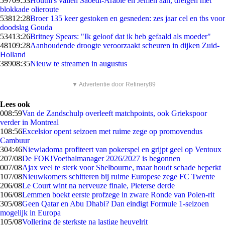
597
09:53
Houthi's vallen Saoedi-Arabië en Jemen aan, dreigen met
blokkade olieroute
538
12:28
Broer 135 keer gestoken en gesneden: zes jaar cel en tbs voor
doodslag Gouda
534
13:26
Britney Spears: "Ik geloof dat ik heb gefaald als moeder"
481
09:28
Aanhoudende droogte veroorzaakt scheuren in dijken Zuid-
Holland
389
08:35
Nieuw te streamen in augustus
▼ Advertentie door Refinery89
Lees ook
0
08:59
Van de Zandschulp overleeft matchpoints, ook Griekspoor
verder in Montreal
1
08:56
Excelsior opent seizoen met ruime zege op promovendus
Cambuur
3
04:46
Niewiadoma profiteert van pokerspel en grijpt geel op Ventoux
2
07/08
De FOK!Voetbalmanager 2026/2027 is begonnen
0
07/08
Ajax veel te sterk voor Shelbourne, maar houdt schade beperkt
1
07/08
Nieuwkomers schitteren bij ruime Europese zege FC Twente
2
06/08
Le Court wint na nerveuze finale, Pieterse derde
1
06/08
Lemmen boekt eerste profzege in zware Ronde van Polen-rit
3
05/08
Geen Qatar en Abu Dhabi? Dan eindigt Formule 1-seizoen
mogelijk in Europa
1
05/08
Vollering de sterkste na lastige heuvelrit