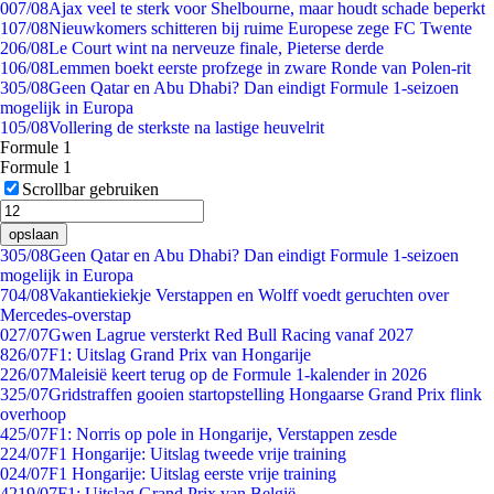
0
07/08
Ajax veel te sterk voor Shelbourne, maar houdt schade beperkt
1
07/08
Nieuwkomers schitteren bij ruime Europese zege FC Twente
2
06/08
Le Court wint na nerveuze finale, Pieterse derde
1
06/08
Lemmen boekt eerste profzege in zware Ronde van Polen-rit
3
05/08
Geen Qatar en Abu Dhabi? Dan eindigt Formule 1-seizoen
mogelijk in Europa
1
05/08
Vollering de sterkste na lastige heuvelrit
Formule 1
Formule 1
Scrollbar gebruiken
opslaan
3
05/08
Geen Qatar en Abu Dhabi? Dan eindigt Formule 1-seizoen
mogelijk in Europa
7
04/08
Vakantiekiekje Verstappen en Wolff voedt geruchten over
Mercedes-overstap
0
27/07
Gwen Lagrue versterkt Red Bull Racing vanaf 2027
8
26/07
F1: Uitslag Grand Prix van Hongarije
2
26/07
Maleisië keert terug op de Formule 1-kalender in 2026
3
25/07
Gridstraffen gooien startopstelling Hongaarse Grand Prix flink
overhoop
4
25/07
F1: Norris op pole in Hongarije, Verstappen zesde
2
24/07
F1 Hongarije: Uitslag tweede vrije training
0
24/07
F1 Hongarije: Uitslag eerste vrije training
42
19/07
F1: Uitslag Grand Prix van België