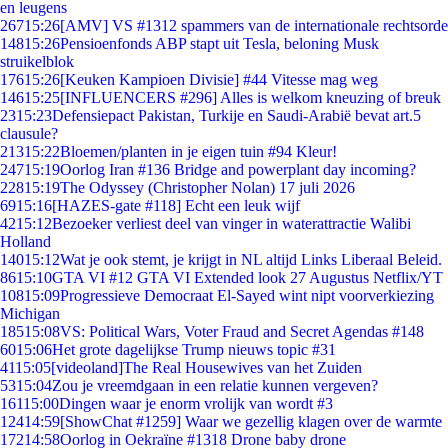
en leugens
267
15:26
[AMV] VS #1312 spammers van de internationale rechtsorde
148
15:26
Pensioenfonds ABP stapt uit Tesla, beloning Musk
struikelblok
176
15:26
[Keuken Kampioen Divisie] #44 Vitesse mag weg
146
15:25
[INFLUENCERS #296] Alles is welkom kneuzing of breuk
23
15:23
Defensiepact Pakistan, Turkije en Saudi-Arabië bevat art.5
clausule?
213
15:22
Bloemen/planten in je eigen tuin #94 Kleur!
247
15:19
Oorlog Iran #136 Bridge and powerplant day incoming?
228
15:19
The Odyssey (Christopher Nolan) 17 juli 2026
69
15:16
[HAZES-gate #118] Echt een leuk wijf
42
15:12
Bezoeker verliest deel van vinger in waterattractie Walibi
Holland
140
15:12
Wat je ook stemt, je krijgt in NL altijd Links Liberaal Beleid.
86
15:10
GTA VI #12 GTA VI Extended look 27 Augustus Netflix/YT
108
15:09
Progressieve Democraat El-Sayed wint nipt voorverkiezing
Michigan
185
15:08
VS: Political Wars, Voter Fraud and Secret Agendas #148
60
15:06
Het grote dagelijkse Trump nieuws topic #31
41
15:05
[videoland]The Real Housewives van het Zuiden
53
15:04
Zou je vreemdgaan in een relatie kunnen vergeven?
161
15:00
Dingen waar je enorm vrolijk van wordt #3
124
14:59
[ShowChat #1259] Waar we gezellig klagen over de warmte
172
14:58
Oorlog in Oekraïne #1318 Drone baby drone