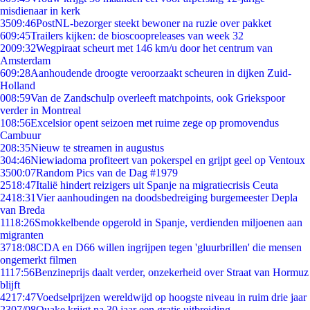
misdienaar in kerk
35
09:46
PostNL-bezorger steekt bewoner na ruzie over pakket
6
09:45
Trailers kijken: de bioscoopreleases van week 32
20
09:32
Wegpiraat scheurt met 146 km/u door het centrum van
Amsterdam
6
09:28
Aanhoudende droogte veroorzaakt scheuren in dijken Zuid-
Holland
0
08:59
Van de Zandschulp overleeft matchpoints, ook Griekspoor
verder in Montreal
1
08:56
Excelsior opent seizoen met ruime zege op promovendus
Cambuur
2
08:35
Nieuw te streamen in augustus
3
04:46
Niewiadoma profiteert van pokerspel en grijpt geel op Ventoux
35
00:07
Random Pics van de Dag #1979
25
18:47
Italië hindert reizigers uit Spanje na migratiecrisis Ceuta
24
18:31
Vier aanhoudingen na doodsbedreiging burgemeester Depla
van Breda
11
18:26
Smokkelbende opgerold in Spanje, verdienden miljoenen aan
migranten
37
18:08
CDA en D66 willen ingrijpen tegen 'gluurbrillen' die mensen
ongemerkt filmen
11
17:56
Benzineprijs daalt verder, onzekerheid over Straat van Hormuz
blijft
42
17:47
Voedselprijzen wereldwijd op hoogste niveau in ruim drie jaar
23
07/08
Quake krijgt na 30 jaar een gratis uitbreiding