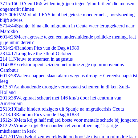
37
15:16
CDA en D66 willen ingrijpen tegen 'gluurbrillen' die mensen
ongemerkt filmen
8
15:00
RIVM vindt PFAS in al het geteste moedermelk, borstvoeding
blijft advies
57
14:44
Spanje: bijna alle migranten in Ceuta weer teruggekeerd naar
Marokko
69
14:25
Meer agressie tegen een andersluidende politieke mening, laat
jij je intimideren?
35
14:24
Random Pics van de Dag #1980
23
14:17
Long live the 7th of October
2
14:11
Nieuw te streamen in augustus
1
14:08
Excelsior opent seizoen met ruime zege op promovendus
Cambuur
60
13:58
Waterschappen slaan alarm wegens droogte: Gereedschapskist
leeg
6
13:57
Aanhoudende droogte veroorzaakt scheuren in dijken Zuid-
Holland
20
13:36
Wegpiraat scheurt met 146 km/u door het centrum van
Amsterdam
25
13:19
Italië hindert reizigers uit Spanje na migratiecrisis Ceuta
37
13:13
Random Pics van de Dag #1833
16
12:43
Meta krijgt half miljard boete voor mentale schade bij jongeren
8
12:23
Vrouw krijgt 30 maanden cel voor afpersing 12-jarige
misdienaar in kerk
42
12:11
Voedselprijzen wereldwijd op hoogste niveau in ruim drie jaar