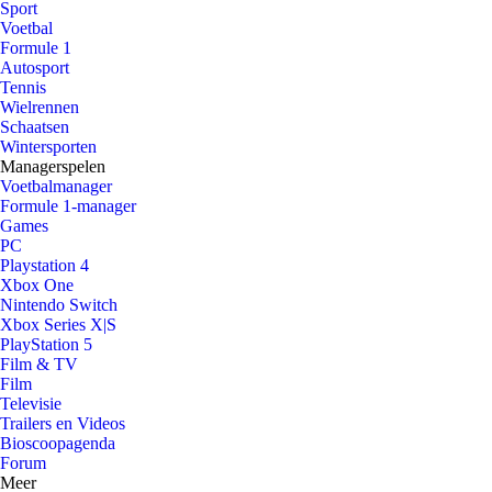
Sport
Voetbal
Formule 1
Autosport
Tennis
Wielrennen
Schaatsen
Wintersporten
Managerspelen
Voetbalmanager
Formule 1-manager
Games
PC
Playstation 4
Xbox One
Nintendo Switch
Xbox Series X|S
PlayStation 5
Film & TV
Film
Televisie
Trailers en Videos
Bioscoopagenda
Forum
Meer