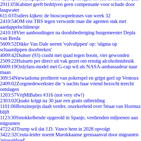
29
11:05
Kabinet geeft bedrijven geen compensatie voor schade door
laagwater
6
11:03
Trailers kijken: de bioscoopreleases van week 32
24
10:54
OM eist TBS tegen verwarde man die agenten stak met
aardappelschilmesje
24
10:18
Vier aanhoudingen na doodsbedreiging burgemeester Depla
van Breda
56
09:52
Dikke Van Dale neemt 'vulvalippen' op: 'stigma op
schaamlippen doorbreken'
40
09:42
Duitser (93) crasht met quad tegen boom, vier gewonden
25
09:22
Huisarts per direct uit vak gezet om ernstig alcoholmisbruik
66
09:19
Onlyfans-model met G-cup wil als NASA-ambassadeur naar
maan
3
09:14
Niewiadoma profiteert van pokerspel en grijpt geel op Ventoux
24
09:02
Zorgmedewerkster die 's nachts haar vriend bezocht terecht
ontslagen
12
03:57
VrijMiBabes #316 (not very sfw!)
23
03:02
Quake krijgt na 30 jaar een gratis uitbreiding
11
01:06
Benzineprijs daalt verder, onzekerheid over Straat van Hormuz
blijft
11
23:30
Smokkelbende opgerold in Spanje, verdienden miljoenen aan
migranten
47
22:43
Trump wil dat J.D. Vance hem in 2028 opvolgt
34
22:32
Ceuta-leider noemt Marokkaanse grensaanval door migranten
'gruweldaad'