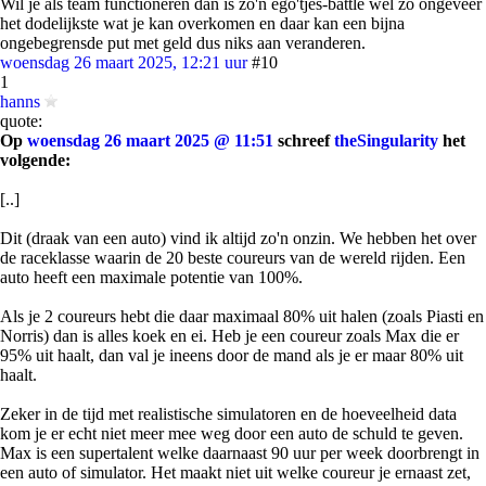
Wil je als team functioneren dan is zo'n ego'tjes-battle wel zo ongeveer
het dodelijkste wat je kan overkomen en daar kan een bijna
ongebegrensde put met geld dus niks aan veranderen.
woensdag 26 maart 2025, 12:21 uur
#10
1
hanns
quote:
Op
woensdag 26 maart 2025 @ 11:51
schreef
theSingularity
het
volgende:
[..]
Dit (draak van een auto) vind ik altijd zo'n onzin. We hebben het over
de raceklasse waarin de 20 beste coureurs van de wereld rijden. Een
auto heeft een maximale potentie van 100%.
Als je 2 coureurs hebt die daar maximaal 80% uit halen (zoals Piasti en
Norris) dan is alles koek en ei. Heb je een coureur zoals Max die er
95% uit haalt, dan val je ineens door de mand als je er maar 80% uit
haalt.
Zeker in de tijd met realistische simulatoren en de hoeveelheid data
kom je er echt niet meer mee weg door een auto de schuld te geven.
Max is een supertalent welke daarnaast 90 uur per week doorbrengt in
een auto of simulator. Het maakt niet uit welke coureur je ernaast zet,