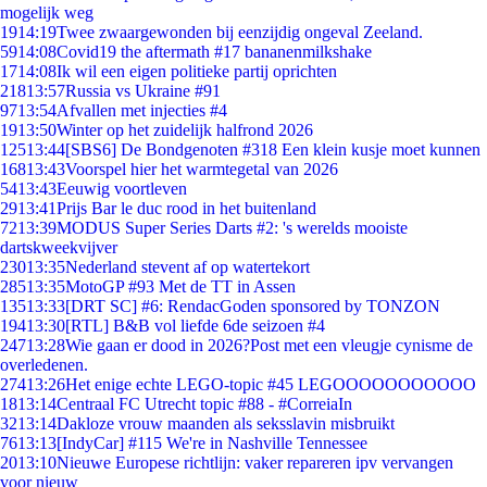
mogelijk weg
19
14:19
Twee zwaargewonden bij eenzijdig ongeval Zeeland.
59
14:08
Covid19 the aftermath #17 bananenmilkshake
17
14:08
Ik wil een eigen politieke partij oprichten
218
13:57
Russia vs Ukraine #91
97
13:54
Afvallen met injecties #4
19
13:50
Winter op het zuidelijk halfrond 2026
125
13:44
[SBS6] De Bondgenoten #318 Een klein kusje moet kunnen
168
13:43
Voorspel hier het warmtegetal van 2026
54
13:43
Eeuwig voortleven
29
13:41
Prijs Bar le duc rood in het buitenland
72
13:39
MODUS Super Series Darts #2: 's werelds mooiste
dartskweekvijver
230
13:35
Nederland stevent af op watertekort
285
13:35
MotoGP #93 Met de TT in Assen
135
13:33
[DRT SC] #6: RendacGoden sponsored by TONZON
194
13:30
[RTL] B&B vol liefde 6de seizoen #4
247
13:28
Wie gaan er dood in 2026?Post met een vleugje cynisme de
overledenen.
274
13:26
Het enige echte LEGO-topic #45 LEGOOOOOOOOOOO
18
13:14
Centraal FC Utrecht topic #88 - #CorreiaIn
32
13:14
Dakloze vrouw maanden als seksslavin misbruikt
76
13:13
[IndyCar] #115 We're in Nashville Tennessee
20
13:10
Nieuwe Europese richtlijn: vaker repareren ipv vervangen
voor nieuw