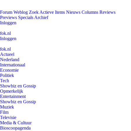
Forum
Weblog
Zoek
Actieve Items
Nieuws
Columns
Reviews
Previews
Specials
Archief
Inloggen
fok.nl
Inloggen
fok.nl
Actueel
Nederland
Internationaal
Economie
Politiek
Tech
Showbiz en Gossip
Opmerkelijk
Entertainment
Showbiz en Gossip
Muziek
Film
Televisie
Media & Cultuur
Bioscoopagenda