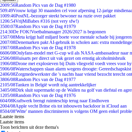
20
09:56
Random Pics van de Dag #1980
5
09:49
Vrouw krijgt 30 maanden cel voor afpersing 12-jarige misdienaa
10
09:46
PostNL-bezorger steekt bewoner na ruzie over pakket
12
06:54
VrijMiBabes #316 (not very sfw!)
35
00:07
Random Pics van de Dag #1979
2
14:30
De FOK!Voetbalmanager 2026/2027 is begonnen
15
07/08
Meta krijgt half miljard boete voor mentale schade bij jongeren
20
07/08
Denemarken pakt AI-gebruik in scholen aan: extra mondeling
19
07/08
Random Pics van de Dag #1978
66
06/08
Onlyfans-model met G-cup wil als NASA-ambassadeur naar 
25
06/08
Huisarts per direct uit vak gezet om ernstig alcoholmisbruik
19
06/08
Drone met explosieven bij Duits vliegveld voedt vrees voor hy
59
06/08
Waterschappen slaan alarm wegens droogte: Gereedschapskist
24
06/08
Zorgmedewerkster die 's nachts haar vriend bezocht terecht on
38
06/08
Random Pics van de Dag #1977
21
05/08
Tanken in België wordt nóg aantrekkelijker
34
05/08
Dirk sluit supermarkt op de Wallen na golf van diefstal en agre
12
05/08
Random Pics van de Dag #1976
6
04/08
Kraftwerk brengt ruimteschip terug naar Eindhoven
20
04/08
Apple vecht Britse eis tot inbouwen backdoor in iCloud aan
85
04/08
'Witte' mannen discrimineren is volgens OM geen enkel probl
Laatste items
Laatste items
Toon berichten uit deze thema's