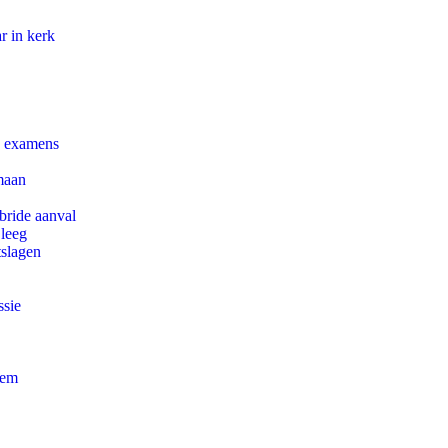
r in kerk
e examens
maan
bride aanval
 leeg
tslagen
ssie
eem