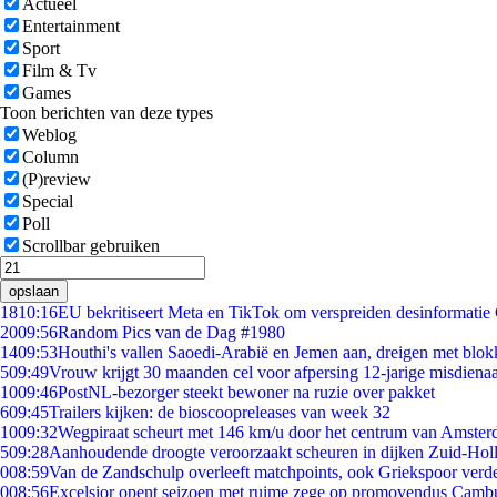
Actueel
Entertainment
Sport
Film & Tv
Games
Toon berichten van deze types
Weblog
Column
(P)review
Special
Poll
Scrollbar gebruiken
opslaan
18
10:16
EU bekritiseert Meta en TikTok om verspreiden desinformatie
20
09:56
Random Pics van de Dag #1980
14
09:53
Houthi's vallen Saoedi-Arabië en Jemen aan, dreigen met blok
5
09:49
Vrouw krijgt 30 maanden cel voor afpersing 12-jarige misdienaa
10
09:46
PostNL-bezorger steekt bewoner na ruzie over pakket
6
09:45
Trailers kijken: de bioscoopreleases van week 32
10
09:32
Wegpiraat scheurt met 146 km/u door het centrum van Amste
5
09:28
Aanhoudende droogte veroorzaakt scheuren in dijken Zuid-Hol
0
08:59
Van de Zandschulp overleeft matchpoints, ook Griekspoor verde
0
08:56
Excelsior opent seizoen met ruime zege op promovendus Camb