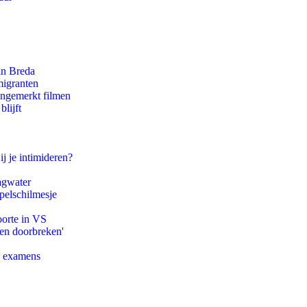
an Breda
migranten
ongemerkt filmen
lijft
ij je intimideren?
agwater
pelschilmesje
oorte in VS
pen doorbreken'
e examens