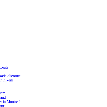
 Ceuta
kade olieroute
r in kerk
rdam
land
r in Montreal
uur