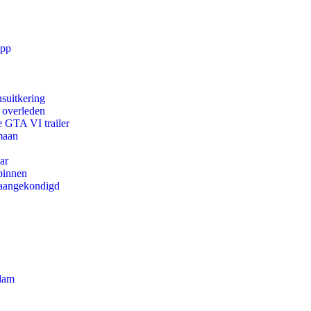
app
suitkering
d overleden
e GTA VI trailer
maan
ar
binnen
g aangekondigd
rdam