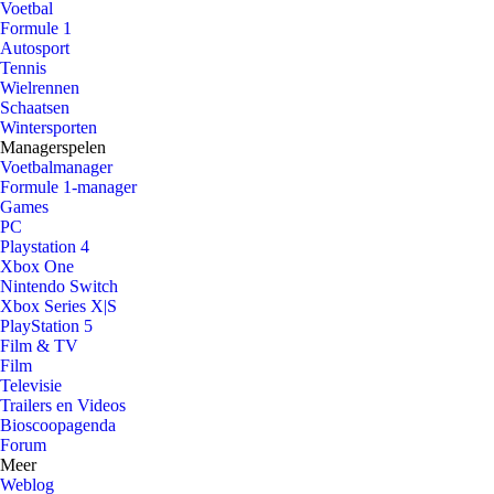
Voetbal
Formule 1
Autosport
Tennis
Wielrennen
Schaatsen
Wintersporten
Managerspelen
Voetbalmanager
Formule 1-manager
Games
PC
Playstation 4
Xbox One
Nintendo Switch
Xbox Series X|S
PlayStation 5
Film & TV
Film
Televisie
Trailers en Videos
Bioscoopagenda
Forum
Meer
Weblog