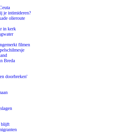
 Ceuta
j je intimideren?
kade olieroute
r in kerk
agwater
ongemerkt filmen
pelschilmesje
land
an Breda
pen doorbreken'
maan
tslagen
blijft
migranten