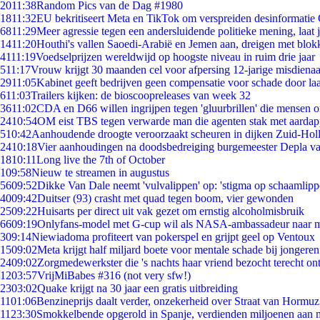
20
11:38
Random Pics van de Dag #1980
18
11:32
EU bekritiseert Meta en TikTok om verspreiden desinformatie
68
11:29
Meer agressie tegen een andersluidende politieke mening, laat ji
14
11:20
Houthi's vallen Saoedi-Arabië en Jemen aan, dreigen met blok
41
11:19
Voedselprijzen wereldwijd op hoogste niveau in ruim drie jaar
5
11:17
Vrouw krijgt 30 maanden cel voor afpersing 12-jarige misdienaa
29
11:05
Kabinet geeft bedrijven geen compensatie voor schade door la
6
11:03
Trailers kijken: de bioscoopreleases van week 32
36
11:02
CDA en D66 willen ingrijpen tegen 'gluurbrillen' die mensen 
24
10:54
OM eist TBS tegen verwarde man die agenten stak met aardap
5
10:42
Aanhoudende droogte veroorzaakt scheuren in dijken Zuid-Hol
24
10:18
Vier aanhoudingen na doodsbedreiging burgemeester Depla v
18
10:11
Long live the 7th of October
1
09:58
Nieuw te streamen in augustus
56
09:52
Dikke Van Dale neemt 'vulvalippen' op: 'stigma op schaamlip
40
09:42
Duitser (93) crasht met quad tegen boom, vier gewonden
25
09:22
Huisarts per direct uit vak gezet om ernstig alcoholmisbruik
66
09:19
Onlyfans-model met G-cup wil als NASA-ambassadeur naar 
3
09:14
Niewiadoma profiteert van pokerspel en grijpt geel op Ventoux
15
09:02
Meta krijgt half miljard boete voor mentale schade bij jongeren
24
09:02
Zorgmedewerkster die 's nachts haar vriend bezocht terecht on
12
03:57
VrijMiBabes #316 (not very sfw!)
23
03:02
Quake krijgt na 30 jaar een gratis uitbreiding
11
01:06
Benzineprijs daalt verder, onzekerheid over Straat van Hormuz 
11
23:30
Smokkelbende opgerold in Spanje, verdienden miljoenen aan 