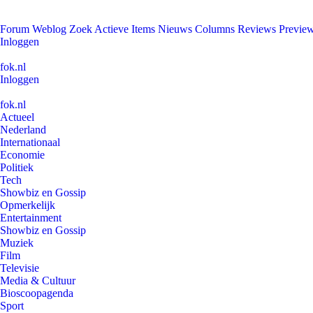
Forum
Weblog
Zoek
Actieve Items
Nieuws
Columns
Reviews
Previe
Inloggen
fok.nl
Inloggen
fok.nl
Actueel
Nederland
Internationaal
Economie
Politiek
Tech
Showbiz en Gossip
Opmerkelijk
Entertainment
Showbiz en Gossip
Muziek
Film
Televisie
Media & Cultuur
Bioscoopagenda
Sport