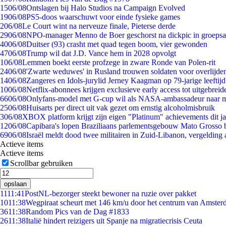
15
06/08
Ontslagen bij Halo Studios na Campaign Evolved
19
06/08
PS5-doos waarschuwt voor einde fysieke games
2
06/08
Le Court wint na nerveuze finale, Pieterse derde
29
06/08
NPO-manager Menno de Boer geschorst na dickpic in groeps
40
06/08
Duitser (93) crasht met quad tegen boom, vier gewonden
47
06/08
Trump wil dat J.D. Vance hem in 2028 opvolgt
1
06/08
Lemmen boekt eerste profzege in zware Ronde van Polen-rit
24
06/08
'Zwarte weduwes' in Rusland trouwen soldaten voor overlijden
14
06/08
Zangeres en Idols-jurylid Jerney Kaagman op 79-jarige leeftij
10
06/08
Netflix-abonnees krijgen exclusieve early access tot uitgebreid
66
06/08
Onlyfans-model met G-cup wil als NASA-ambassadeur naar 
25
06/08
Huisarts per direct uit vak gezet om ernstig alcoholmisbruik
3
06/08
XBOX platform krijgt zijn eigen "Platinum" achievements dit ja
12
06/08
Capibara's lopen Braziliaans parlementsgebouw Mato Grosso 
69
06/08
Israël meldt dood twee militairen in Zuid-Libanon, vergeldin
Actieve items
Actieve items
Scrollbar gebruiken
opslaan
11
11:41
PostNL-bezorger steekt bewoner na ruzie over pakket
10
11:38
Wegpiraat scheurt met 146 km/u door het centrum van Amste
36
11:38
Random Pics van de Dag #1833
26
11:38
Italië hindert reizigers uit Spanje na migratiecrisis Ceuta