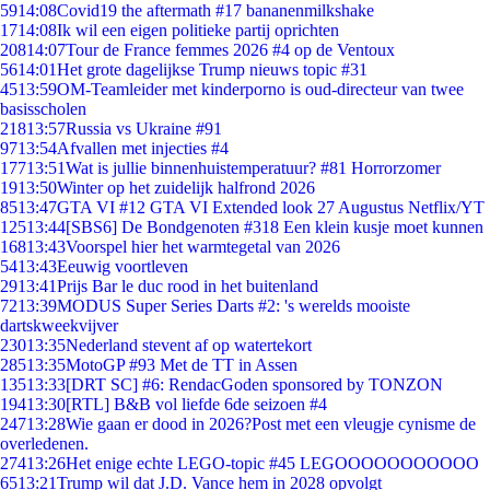
59
14:08
Covid19 the aftermath #17 bananenmilkshake
17
14:08
Ik wil een eigen politieke partij oprichten
208
14:07
Tour de France femmes 2026 #4 op de Ventoux
56
14:01
Het grote dagelijkse Trump nieuws topic #31
45
13:59
OM-Teamleider met kinderporno is oud-directeur van twee
basisscholen
218
13:57
Russia vs Ukraine #91
97
13:54
Afvallen met injecties #4
177
13:51
Wat is jullie binnenhuistemperatuur? #81 Horrorzomer
19
13:50
Winter op het zuidelijk halfrond 2026
85
13:47
GTA VI #12 GTA VI Extended look 27 Augustus Netflix/YT
125
13:44
[SBS6] De Bondgenoten #318 Een klein kusje moet kunnen
168
13:43
Voorspel hier het warmtegetal van 2026
54
13:43
Eeuwig voortleven
29
13:41
Prijs Bar le duc rood in het buitenland
72
13:39
MODUS Super Series Darts #2: 's werelds mooiste
dartskweekvijver
230
13:35
Nederland stevent af op watertekort
285
13:35
MotoGP #93 Met de TT in Assen
135
13:33
[DRT SC] #6: RendacGoden sponsored by TONZON
194
13:30
[RTL] B&B vol liefde 6de seizoen #4
247
13:28
Wie gaan er dood in 2026?Post met een vleugje cynisme de
overledenen.
274
13:26
Het enige echte LEGO-topic #45 LEGOOOOOOOOOOO
65
13:21
Trump wil dat J.D. Vance hem in 2028 opvolgt