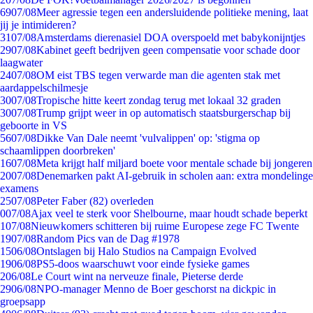
69
07/08
Meer agressie tegen een andersluidende politieke mening, laat
jij je intimideren?
31
07/08
Amsterdams dierenasiel DOA overspoeld met babykonijntjes
29
07/08
Kabinet geeft bedrijven geen compensatie voor schade door
laagwater
24
07/08
OM eist TBS tegen verwarde man die agenten stak met
aardappelschilmesje
30
07/08
Tropische hitte keert zondag terug met lokaal 32 graden
30
07/08
Trump grijpt weer in op automatisch staatsburgerschap bij
geboorte in VS
56
07/08
Dikke Van Dale neemt 'vulvalippen' op: 'stigma op
schaamlippen doorbreken'
16
07/08
Meta krijgt half miljard boete voor mentale schade bij jongeren
20
07/08
Denemarken pakt AI-gebruik in scholen aan: extra mondelinge
examens
25
07/08
Peter Faber (82) overleden
0
07/08
Ajax veel te sterk voor Shelbourne, maar houdt schade beperkt
1
07/08
Nieuwkomers schitteren bij ruime Europese zege FC Twente
19
07/08
Random Pics van de Dag #1978
15
06/08
Ontslagen bij Halo Studios na Campaign Evolved
19
06/08
PS5-doos waarschuwt voor einde fysieke games
2
06/08
Le Court wint na nerveuze finale, Pieterse derde
29
06/08
NPO-manager Menno de Boer geschorst na dickpic in
groepsapp