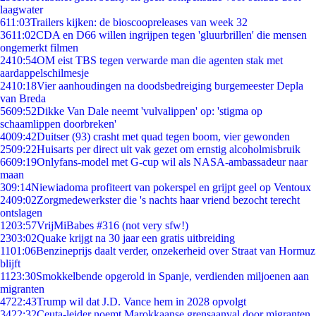
laagwater
6
11:03
Trailers kijken: de bioscoopreleases van week 32
36
11:02
CDA en D66 willen ingrijpen tegen 'gluurbrillen' die mensen
ongemerkt filmen
24
10:54
OM eist TBS tegen verwarde man die agenten stak met
aardappelschilmesje
24
10:18
Vier aanhoudingen na doodsbedreiging burgemeester Depla
van Breda
56
09:52
Dikke Van Dale neemt 'vulvalippen' op: 'stigma op
schaamlippen doorbreken'
40
09:42
Duitser (93) crasht met quad tegen boom, vier gewonden
25
09:22
Huisarts per direct uit vak gezet om ernstig alcoholmisbruik
66
09:19
Onlyfans-model met G-cup wil als NASA-ambassadeur naar
maan
3
09:14
Niewiadoma profiteert van pokerspel en grijpt geel op Ventoux
24
09:02
Zorgmedewerkster die 's nachts haar vriend bezocht terecht
ontslagen
12
03:57
VrijMiBabes #316 (not very sfw!)
23
03:02
Quake krijgt na 30 jaar een gratis uitbreiding
11
01:06
Benzineprijs daalt verder, onzekerheid over Straat van Hormuz
blijft
11
23:30
Smokkelbende opgerold in Spanje, verdienden miljoenen aan
migranten
47
22:43
Trump wil dat J.D. Vance hem in 2028 opvolgt
34
22:32
Ceuta-leider noemt Marokkaanse grensaanval door migranten