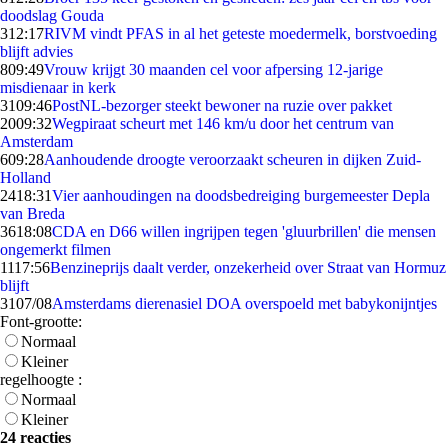
doodslag Gouda
3
12:17
RIVM vindt PFAS in al het geteste moedermelk, borstvoeding
blijft advies
8
09:49
Vrouw krijgt 30 maanden cel voor afpersing 12-jarige
misdienaar in kerk
31
09:46
PostNL-bezorger steekt bewoner na ruzie over pakket
20
09:32
Wegpiraat scheurt met 146 km/u door het centrum van
Amsterdam
6
09:28
Aanhoudende droogte veroorzaakt scheuren in dijken Zuid-
Holland
24
18:31
Vier aanhoudingen na doodsbedreiging burgemeester Depla
van Breda
36
18:08
CDA en D66 willen ingrijpen tegen 'gluurbrillen' die mensen
ongemerkt filmen
11
17:56
Benzineprijs daalt verder, onzekerheid over Straat van Hormuz
blijft
31
07/08
Amsterdams dierenasiel DOA overspoeld met babykonijntjes
Font-grootte:
Normaal
Kleiner
regelhoogte :
Normaal
Kleiner
24 reacties