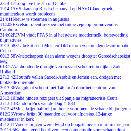
23
14:17
Long live the 7th of October
19
14:15
VS: kans op Russische aanval op NAVO-land groeit,
munitietekort wordt probleem
2
14:11
Nieuw te streamen in augustus
1
14:08
Excelsior opent seizoen met ruime zege op promovendus
Cambuur
3
14:02
RIVM vindt PFAS in al het geteste moedermelk, borstvoeding
blijft advies
39
13:58
EU bekritiseert Meta en TikTok om verspreiden desinformatie
Ceuta
60
13:58
Waterschappen slaan alarm wegens droogte: Gereedschapskist
leeg
6
13:57
Aanhoudende droogte veroorzaakt scheuren in dijken Zuid-
Holland
27
13:42
Houthi's vallen Saoedi-Arabië en Jemen aan, dreigen met
blokkade olieroute
20
13:36
Wegpiraat scheurt met 146 km/u door het centrum van
Amsterdam
25
13:19
Italië hindert reizigers uit Spanje na migratiecrisis Ceuta
37
13:13
Random Pics van de Dag #1833
16
12:43
Meta krijgt half miljard boete voor mentale schade bij jongeren
8
12:23
Vrouw krijgt 30 maanden cel voor afpersing 12-jarige
misdienaar in kerk
42
12:11
Voedselprijzen wereldwijd op hoogste niveau in ruim drie jaar
29
11:05
Kabinet geeft bedrijven geen compensatie voor schade door