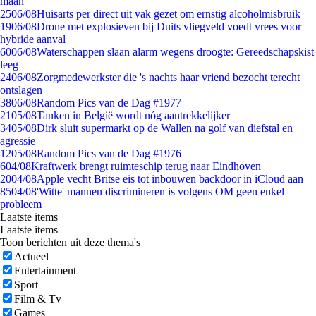
maan
25
06/08
Huisarts per direct uit vak gezet om ernstig alcoholmisbruik
19
06/08
Drone met explosieven bij Duits vliegveld voedt vrees voor
hybride aanval
60
06/08
Waterschappen slaan alarm wegens droogte: Gereedschapskist
leeg
24
06/08
Zorgmedewerkster die 's nachts haar vriend bezocht terecht
ontslagen
38
06/08
Random Pics van de Dag #1977
21
05/08
Tanken in België wordt nóg aantrekkelijker
34
05/08
Dirk sluit supermarkt op de Wallen na golf van diefstal en
agressie
12
05/08
Random Pics van de Dag #1976
6
04/08
Kraftwerk brengt ruimteschip terug naar Eindhoven
20
04/08
Apple vecht Britse eis tot inbouwen backdoor in iCloud aan
85
04/08
'Witte' mannen discrimineren is volgens OM geen enkel
probleem
Laatste items
Laatste items
Toon berichten uit deze thema's
Actueel
Entertainment
Sport
Film & Tv
Games