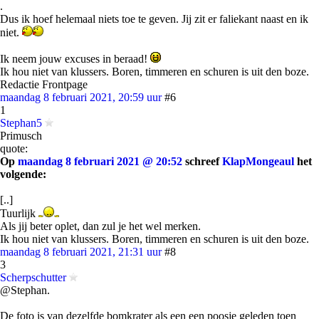
.
Dus ik hoef helemaal niets toe te geven. Jij zit er faliekant naast en ik
niet.
Ik neem jouw excuses in beraad!
Ik hou niet van klussers. Boren, timmeren en schuren is uit den boze.
Redactie Frontpage
maandag 8 februari 2021, 20:59 uur
#6
1
Stephan5
Primusch
quote:
Op
maandag 8 februari 2021 @ 20:52
schreef
KlapMongeaul
het
volgende:
[..]
Tuurlijk
Als jij beter oplet, dan zul je het wel merken.
Ik hou niet van klussers. Boren, timmeren en schuren is uit den boze.
maandag 8 februari 2021, 21:31 uur
#8
3
Scherpschutter
@Stephan.
De foto is van dezelfde bomkrater als een een poosje geleden toen