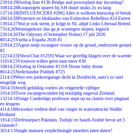
239
14:29
Oorlog Iran #136 Bridge and powerplant day incoming?
108
14:28
Koopzegels sparen bij AH duurt straks 2x zo lang
137
14:28
[INFLUENCERS #296] Alles is welkom kneuzing of breuk
266
14:28
Protesten en blokkades van Extinction Rebellion #24 Eieren
139
14:27
Wat je ook stemt, je krijgt in NL altijd Links Liberaal Beleid.
73
14:26
Woningtekort: dus ga je woningen slopen, logisch
226
14:26
The Odyssey (Christopher Nolan) 17 juli 2026
80
14:25
Vuelta a España 2026 #1
259
14:23
Agent smijt zwangere vrouw op de grond, onderzoek gestart
#2
122
14:23
[ShowChat #1259] Waar we gezellig klagen over de warmte
110
14:23
Vrouwen willen geen man meer #30
168
14:23
Oorlog in Oekraïne #1318 Drone baby drone
86
14:21
Nederlandse Politiek #725
21
14:19
Weer een parkeergarage dicht in Dordrecht, auto's zo snel
mogelijk weg
50
14:19
Jezelf gelukkig voelen als vrijgezelle vijftiger
19
14:19
Twee zwaargewonden bij eenzijdig ongeval Zeeland.
132
14:18
Jonge Cambridge professor stapt op na claims over plagiaat
en leugens
41
14:18
Bezoeker verliest deel van vinger in waterattractie Walibi
Holland
19
14:15
Defensiepact Pakistan, Turkije en Saudi-Arabië bevat art.5
clausule?
30
14:13
Single mannen verplichtsingle moeders laten daten?