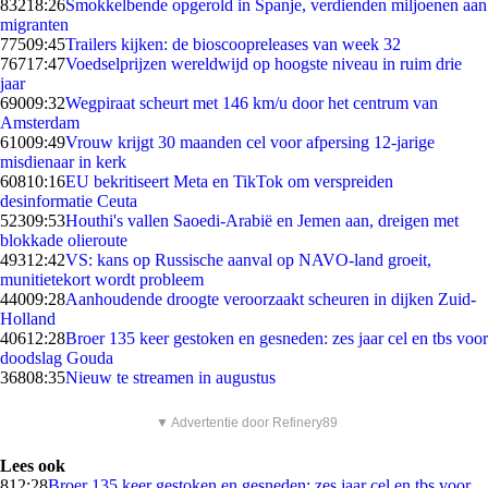
832
18:26
Smokkelbende opgerold in Spanje, verdienden miljoenen aan
migranten
775
09:45
Trailers kijken: de bioscoopreleases van week 32
767
17:47
Voedselprijzen wereldwijd op hoogste niveau in ruim drie
jaar
690
09:32
Wegpiraat scheurt met 146 km/u door het centrum van
Amsterdam
610
09:49
Vrouw krijgt 30 maanden cel voor afpersing 12-jarige
misdienaar in kerk
608
10:16
EU bekritiseert Meta en TikTok om verspreiden
desinformatie Ceuta
523
09:53
Houthi's vallen Saoedi-Arabië en Jemen aan, dreigen met
blokkade olieroute
493
12:42
VS: kans op Russische aanval op NAVO-land groeit,
munitietekort wordt probleem
440
09:28
Aanhoudende droogte veroorzaakt scheuren in dijken Zuid-
Holland
406
12:28
Broer 135 keer gestoken en gesneden: zes jaar cel en tbs voor
doodslag Gouda
368
08:35
Nieuw te streamen in augustus
▼ Advertentie door Refinery89
Lees ook
8
12:28
Broer 135 keer gestoken en gesneden: zes jaar cel en tbs voor