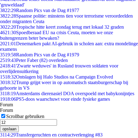
'gruweldaad'
38
22:29
Random Pics van de Dag #1977
38
22:28
Spaanse politie: minstens tien voor terrorisme veroordeelden
onder migranten Ceuta
30
22:20
Tropische hitte keert zondag terug met lokaal 32 graden
46
21:30
Spoedberaad EU na crisis Ceuta, moeten we onze
buitengrenzen beter bewaken?
20
21:01
Denemarken pakt AI-gebruik in scholen aan: extra mondelinge
examens
35
19:58
Random Pics van de Dag #1979
25
19:43
Peter Faber (82) overleden
24
18:41
'Zwarte weduwes' in Rusland trouwen soldaten voor
overlijdensuitkering
15
18:32
Ontslagen bij Halo Studios na Campaign Evolved
30
18:32
Trump grijpt weer in op automatisch staatsburgerschap bij
geboorte in VS
31
18:19
Amsterdams dierenasiel DOA overspoeld met babykonijntjes
19
18:06
PS5-doos waarschuwt voor einde fysieke games
Forum
Forum
Scrollbar gebruiken
opslaan
31
14:29
Transfergeruchten en contractverlenging #83