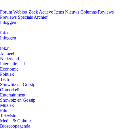
Forum
Weblog
Zoek
Actieve Items
Nieuws
Columns
Reviews
Previews
Specials
Archief
Inloggen
fok.nl
Inloggen
fok.nl
Actueel
Nederland
Internationaal
Economie
Politiek
Tech
Showbiz en Gossip
Opmerkelijk
Entertainment
Showbiz en Gossip
Muziek
Film
Televisie
Media & Cultuur
Bioscoopagenda