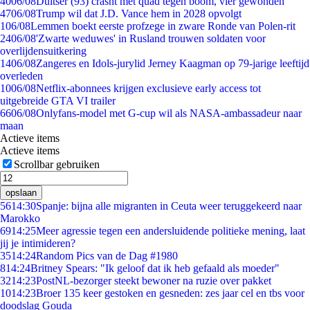
40
06/08
Duitser (93) crasht met quad tegen boom, vier gewonden
47
06/08
Trump wil dat J.D. Vance hem in 2028 opvolgt
1
06/08
Lemmen boekt eerste profzege in zware Ronde van Polen-rit
24
06/08
'Zwarte weduwes' in Rusland trouwen soldaten voor
overlijdensuitkering
14
06/08
Zangeres en Idols-jurylid Jerney Kaagman op 79-jarige leeftijd
overleden
10
06/08
Netflix-abonnees krijgen exclusieve early access tot
uitgebreide GTA VI trailer
66
06/08
Onlyfans-model met G-cup wil als NASA-ambassadeur naar
maan
Actieve items
Actieve items
Scrollbar gebruiken
opslaan
56
14:30
Spanje: bijna alle migranten in Ceuta weer teruggekeerd naar
Marokko
69
14:25
Meer agressie tegen een andersluidende politieke mening, laat
jij je intimideren?
35
14:24
Random Pics van de Dag #1980
8
14:24
Britney Spears: "Ik geloof dat ik heb gefaald als moeder"
32
14:23
PostNL-bezorger steekt bewoner na ruzie over pakket
10
14:23
Broer 135 keer gestoken en gesneden: zes jaar cel en tbs voor
doodslag Gouda