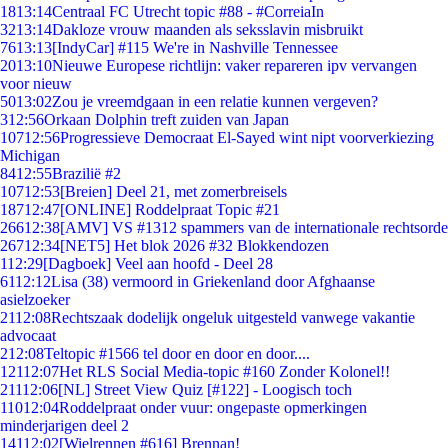
18
13:14
Centraal FC Utrecht topic #88 - #CorreiaIn
32
13:14
Dakloze vrouw maanden als seksslavin misbruikt
76
13:13
[IndyCar] #115 We're in Nashville Tennessee
20
13:10
Nieuwe Europese richtlijn: vaker repareren ipv vervangen
voor nieuw
50
13:02
Zou je vreemdgaan in een relatie kunnen vergeven?
3
12:56
Orkaan Dolphin treft zuiden van Japan
107
12:56
Progressieve Democraat El-Sayed wint nipt voorverkiezing
Michigan
84
12:55
Brazilië #2
107
12:53
[Breien] Deel 21, met zomerbreisels
187
12:47
[ONLINE] Roddelpraat Topic #21
266
12:38
[AMV] VS #1312 spammers van de internationale rechtsorde
267
12:34
[NET5] Het blok 2026 #32 Blokkendozen
1
12:29
[Dagboek] Veel aan hoofd - Deel 28
61
12:12
Lisa (38) vermoord in Griekenland door Afghaanse
asielzoeker
21
12:08
Rechtszaak dodelijk ongeluk uitgesteld vanwege vakantie
advocaat
2
12:08
Teltopic #1566 tel door en door en door....
121
12:07
Het RLS Social Media-topic #160 Zonder Kolonel!!
211
12:06
[NL] Street View Quiz [#122] - Loogisch toch
110
12:04
Roddelpraat onder vuur: ongepaste opmerkingen
minderjarigen deel 2
141
12:02
[Wielrennen #616] Brennan!