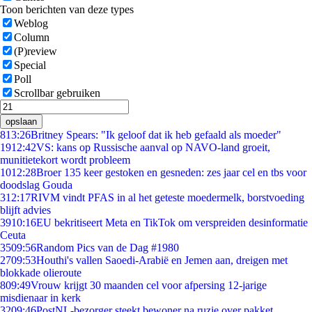
Toon berichten van deze types
Weblog
Column
(P)review
Special
Poll
Scrollbar gebruiken
opslaan
8
13:26
Britney Spears: "Ik geloof dat ik heb gefaald als moeder"
19
12:42
VS: kans op Russische aanval op NAVO-land groeit,
munitietekort wordt probleem
10
12:28
Broer 135 keer gestoken en gesneden: zes jaar cel en tbs voor
doodslag Gouda
3
12:17
RIVM vindt PFAS in al het geteste moedermelk, borstvoeding
blijft advies
39
10:16
EU bekritiseert Meta en TikTok om verspreiden desinformatie
Ceuta
35
09:56
Random Pics van de Dag #1980
27
09:53
Houthi's vallen Saoedi-Arabië en Jemen aan, dreigen met
blokkade olieroute
8
09:49
Vrouw krijgt 30 maanden cel voor afpersing 12-jarige
misdienaar in kerk
32
09:46
PostNL-bezorger steekt bewoner na ruzie over pakket