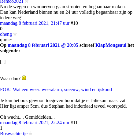
Remco2021
Nu de wegen en woonerven gaan strooien en begaanbaar maken.
Dan kan Nederland binnen nu en 24 uur volledig begaanbaar zijn op
iedere weg!
maandag 8 februari 2021, 21:47 uur
#10
0
oheng
quote:
Op
maandag 8 februari 2021 @ 20:05
schreef
KlapMongeaul
het
volgende:
[..]
Waar dan?
FOK! Wat een weer: weeralarm, sneeuw, wind en ijskoud
Je kan het ook gewoon toegeven hoor dat je er faliekant naast zat.
Hier ligt amper 5cm, dus Stephan had inderdaad teveel voorspeld.
Oh wacht.... Gemiddelden...
maandag 8 februari 2021, 22:24 uur
#11
1
Boswachtertje