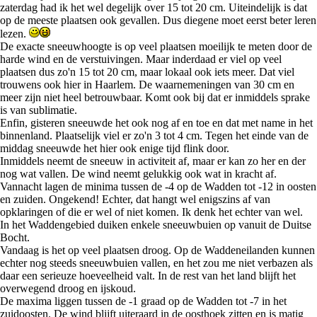
zaterdag had ik het wel degelijk over 15 tot 20 cm. Uiteindelijk is dat
op de meeste plaatsen ook gevallen. Dus diegene moet eerst beter leren
lezen.
De exacte sneeuwhoogte is op veel plaatsen moeilijk te meten door de
harde wind en de verstuivingen. Maar inderdaad er viel op veel
plaatsen dus zo'n 15 tot 20 cm, maar lokaal ook iets meer. Dat viel
trouwens ook hier in Haarlem. De waarnemeningen van 30 cm en
meer zijn niet heel betrouwbaar. Komt ook bij dat er inmiddels sprake
is van sublimatie.
Enfin, gisteren sneeuwde het ook nog af en toe en dat met name in het
binnenland. Plaatselijk viel er zo'n 3 tot 4 cm. Tegen het einde van de
middag sneeuwde het hier ook enige tijd flink door.
Inmiddels neemt de sneeuw in activiteit af, maar er kan zo her en der
nog wat vallen. De wind neemt gelukkig ook wat in kracht af.
Vannacht lagen de minima tussen de -4 op de Wadden tot -12 in oosten
en zuiden. Ongekend! Echter, dat hangt wel enigszins af van
opklaringen of die er wel of niet komen. Ik denk het echter van wel.
In het Waddengebied duiken enkele sneeuwbuien op vanuit de Duitse
Bocht.
Vandaag is het op veel plaatsen droog. Op de Waddeneilanden kunnen
echter nog steeds sneeuwbuien vallen, en het zou me niet verbazen als
daar een serieuze hoeveelheid valt. In de rest van het land blijft het
overwegend droog en ijskoud.
De maxima liggen tussen de -1 graad op de Wadden tot -7 in het
zuidoosten. De wind blijft uiteraard in de oosthoek zitten en is matig