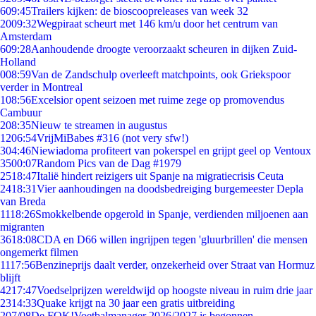
6
09:45
Trailers kijken: de bioscoopreleases van week 32
20
09:32
Wegpiraat scheurt met 146 km/u door het centrum van
Amsterdam
6
09:28
Aanhoudende droogte veroorzaakt scheuren in dijken Zuid-
Holland
0
08:59
Van de Zandschulp overleeft matchpoints, ook Griekspoor
verder in Montreal
1
08:56
Excelsior opent seizoen met ruime zege op promovendus
Cambuur
2
08:35
Nieuw te streamen in augustus
12
06:54
VrijMiBabes #316 (not very sfw!)
3
04:46
Niewiadoma profiteert van pokerspel en grijpt geel op Ventoux
35
00:07
Random Pics van de Dag #1979
25
18:47
Italië hindert reizigers uit Spanje na migratiecrisis Ceuta
24
18:31
Vier aanhoudingen na doodsbedreiging burgemeester Depla
van Breda
11
18:26
Smokkelbende opgerold in Spanje, verdienden miljoenen aan
migranten
36
18:08
CDA en D66 willen ingrijpen tegen 'gluurbrillen' die mensen
ongemerkt filmen
11
17:56
Benzineprijs daalt verder, onzekerheid over Straat van Hormuz
blijft
42
17:47
Voedselprijzen wereldwijd op hoogste niveau in ruim drie jaar
23
14:33
Quake krijgt na 30 jaar een gratis uitbreiding
2
07/08
De FOK!Voetbalmanager 2026/2027 is begonnen