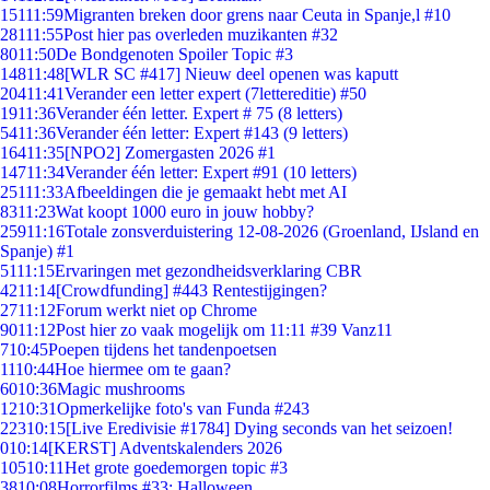
151
11:59
Migranten breken door grens naar Ceuta in Spanje,l #10
281
11:55
Post hier pas overleden muzikanten #32
80
11:50
De Bondgenoten Spoiler Topic #3
148
11:48
[WLR SC #417] Nieuw deel openen was kaputt
204
11:41
Verander een letter expert (7lettereditie) #50
19
11:36
Verander één letter. Expert # 75 (8 letters)
54
11:36
Verander één letter: Expert #143 (9 letters)
164
11:35
[NPO2] Zomergasten 2026 #1
147
11:34
Verander één letter: Expert #91 (10 letters)
251
11:33
Afbeeldingen die je gemaakt hebt met AI
83
11:23
Wat koopt 1000 euro in jouw hobby?
259
11:16
Totale zonsverduistering 12-08-2026 (Groenland, IJsland en
Spanje) #1
51
11:15
Ervaringen met gezondheidsverklaring CBR
42
11:14
[Crowdfunding] #443 Rentestijgingen?
27
11:12
Forum werkt niet op Chrome
90
11:12
Post hier zo vaak mogelijk om 11:11 #39 Vanz11
7
10:45
Poepen tijdens het tandenpoetsen
11
10:44
Hoe hiermee om te gaan?
60
10:36
Magic mushrooms
12
10:31
Opmerkelijke foto's van Funda #243
223
10:15
[Live Eredivisie #1784] Dying seconds van het seizoen!
0
10:14
[KERST] Adventskalenders 2026
105
10:11
Het grote goedemorgen topic #3
38
10:08
Horrorfilms #33: Halloween