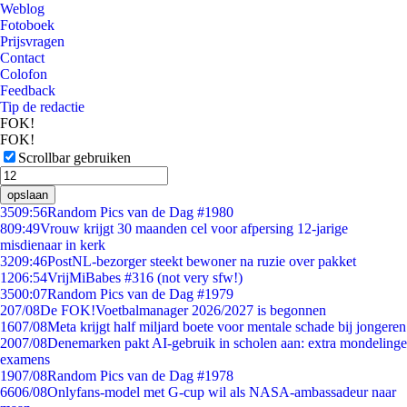
Weblog
Fotoboek
Prijsvragen
Contact
Colofon
Feedback
Tip de redactie
FOK!
FOK!
Scrollbar gebruiken
opslaan
35
09:56
Random Pics van de Dag #1980
8
09:49
Vrouw krijgt 30 maanden cel voor afpersing 12-jarige
misdienaar in kerk
32
09:46
PostNL-bezorger steekt bewoner na ruzie over pakket
12
06:54
VrijMiBabes #316 (not very sfw!)
35
00:07
Random Pics van de Dag #1979
2
07/08
De FOK!Voetbalmanager 2026/2027 is begonnen
16
07/08
Meta krijgt half miljard boete voor mentale schade bij jongeren
20
07/08
Denemarken pakt AI-gebruik in scholen aan: extra mondelinge
examens
19
07/08
Random Pics van de Dag #1978
66
06/08
Onlyfans-model met G-cup wil als NASA-ambassadeur naar