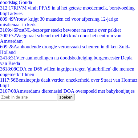
doodslag Gouda
3
12:17
RIVM vindt PFAS in al het geteste moedermelk, borstvoeding
blijft advies
8
09:49
Vrouw krijgt 30 maanden cel voor afpersing 12-jarige
misdienaar in kerk
31
09:46
PostNL-bezorger steekt bewoner na ruzie over pakket
20
09:32
Wegpiraat scheurt met 146 km/u door het centrum van
Amsterdam
6
09:28
Aanhoudende droogte veroorzaakt scheuren in dijken Zuid-
Holland
24
18:31
Vier aanhoudingen na doodsbedreiging burgemeester Depla
van Breda
36
18:08
CDA en D66 willen ingrijpen tegen 'gluurbrillen' die mensen
ongemerkt filmen
11
17:56
Benzineprijs daalt verder, onzekerheid over Straat van Hormuz
blijft
31
07/08
Amsterdams dierenasiel DOA overspoeld met babykonijntjes