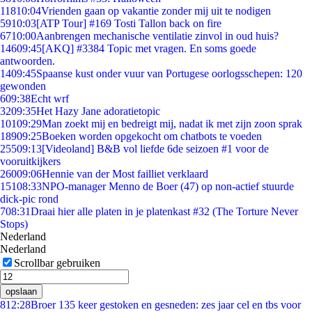
118
10:04
Vrienden gaan op vakantie zonder mij uit te nodigen
59
10:03
[ATP Tour] #169 Tosti Tallon back on fire
67
10:00
Aanbrengen mechanische ventilatie zinvol in oud huis?
146
09:45
[AKQ] #3384 Topic met vragen. En soms goede
antwoorden.
14
09:45
Spaanse kust onder vuur van Portugese oorlogsschepen: 120
gewonden
6
09:38
Echt wrf
32
09:35
Het Hazy Jane adoratietopic
101
09:29
Man zoekt mij en bedreigt mij, nadat ik met zijn zoon sprak
189
09:25
Boeken worden opgekocht om chatbots te voeden
255
09:13
[Videoland] B&B vol liefde 6de seizoen #1 voor de
vooruitkijkers
260
09:06
Hennie van der Most failliet verklaard
151
08:33
NPO-manager Menno de Boer (47) op non-actief stuurde
dick-pic rond
7
08:31
Draai hier alle platen in je platenkast #32 (The Torture Never
Stops)
Nederland
Nederland
Scrollbar gebruiken
opslaan
8
12:28
Broer 135 keer gestoken en gesneden: zes jaar cel en tbs voor