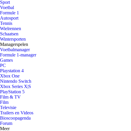
Sport
Voetbal
Formule 1
Autosport
Tennis
Wielrennen
Schaatsen
Wintersporten
Managerspelen
Voetbalmanager
Formule 1-manager
Games
PC
Playstation 4
Xbox One
Nintendo Switch
Xbox Series X|S
PlayStation 5
Film & TV
Film
Televisie
Trailers en Videos
Bioscoopagenda
Forum
Meer