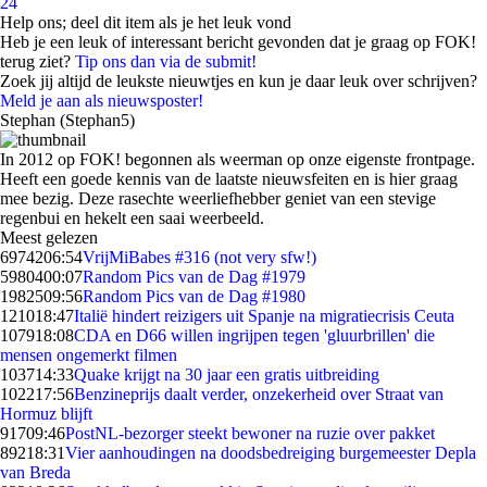
24
Help ons; deel dit item als je het leuk vond
Heb je een leuk of interessant bericht gevonden dat je graag op FOK!
terug ziet?
Tip ons dan via de submit!
Zoek jij altijd de leukste nieuwtjes en kun je daar leuk over schrijven?
Meld je aan als nieuwsposter!
Stephan (Stephan5)
In 2012 op FOK! begonnen als weerman op onze eigenste frontpage.
Heeft een goede kennis van de laatste nieuwsfeiten en is hier graag
mee bezig. Deze rasechte weerliefhebber geniet van een stevige
regenbui en hekelt een saai weerbeeld.
Meest gelezen
69742
06:54
VrijMiBabes #316 (not very sfw!)
59804
00:07
Random Pics van de Dag #1979
19825
09:56
Random Pics van de Dag #1980
1210
18:47
Italië hindert reizigers uit Spanje na migratiecrisis Ceuta
1079
18:08
CDA en D66 willen ingrijpen tegen 'gluurbrillen' die
mensen ongemerkt filmen
1037
14:33
Quake krijgt na 30 jaar een gratis uitbreiding
1022
17:56
Benzineprijs daalt verder, onzekerheid over Straat van
Hormuz blijft
917
09:46
PostNL-bezorger steekt bewoner na ruzie over pakket
892
18:31
Vier aanhoudingen na doodsbedreiging burgemeester Depla
van Breda