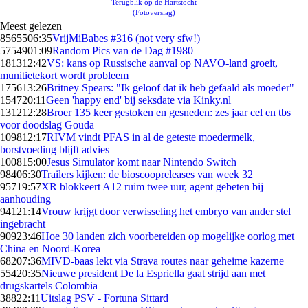
Terugblik op de Hartstocht
(Fotoverslag)
Meest gelezen
85655
06:35
VrijMiBabes #316 (not very sfw!)
57549
01:09
Random Pics van de Dag #1980
1813
12:42
VS: kans op Russische aanval op NAVO-land groeit,
munitietekort wordt probleem
1756
13:26
Britney Spears: "Ik geloof dat ik heb gefaald als moeder"
1547
20:11
Geen 'happy end' bij seksdate via Kinky.nl
1312
12:28
Broer 135 keer gestoken en gesneden: zes jaar cel en tbs
voor doodslag Gouda
1098
12:17
RIVM vindt PFAS in al de geteste moedermelk,
borstvoeding blijft advies
1008
15:00
Jesus Simulator komt naar Nintendo Switch
984
06:30
Trailers kijken: de bioscoopreleases van week 32
957
19:57
XR blokkeert A12 ruim twee uur, agent gebeten bij
aanhouding
941
21:14
Vrouw krijgt door verwisseling het embryo van ander stel
ingebracht
909
23:46
Hoe 30 landen zich voorbereiden op mogelijke oorlog met
China en Noord-Korea
682
07:36
MIVD-baas lekt via Strava routes naar geheime kazerne
554
20:35
Nieuwe president De la Espriella gaat strijd aan met
drugskartels Colombia
388
22:11
Uitslag PSV - Fortuna Sittard