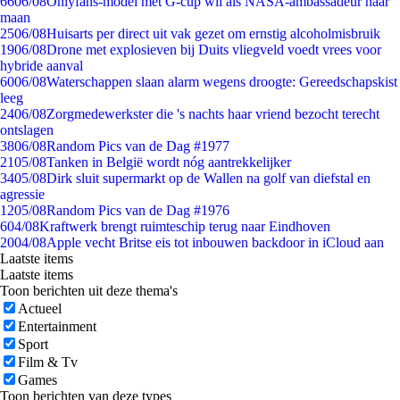
66
06/08
Onlyfans-model met G-cup wil als NASA-ambassadeur naar
maan
25
06/08
Huisarts per direct uit vak gezet om ernstig alcoholmisbruik
19
06/08
Drone met explosieven bij Duits vliegveld voedt vrees voor
hybride aanval
60
06/08
Waterschappen slaan alarm wegens droogte: Gereedschapskist
leeg
24
06/08
Zorgmedewerkster die 's nachts haar vriend bezocht terecht
ontslagen
38
06/08
Random Pics van de Dag #1977
21
05/08
Tanken in België wordt nóg aantrekkelijker
34
05/08
Dirk sluit supermarkt op de Wallen na golf van diefstal en
agressie
12
05/08
Random Pics van de Dag #1976
6
04/08
Kraftwerk brengt ruimteschip terug naar Eindhoven
20
04/08
Apple vecht Britse eis tot inbouwen backdoor in iCloud aan
Laatste items
Laatste items
Toon berichten uit deze thema's
Actueel
Entertainment
Sport
Film & Tv
Games
Toon berichten van deze types