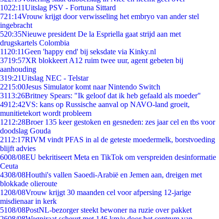
10
22:11
Uitslag PSV - Fortuna Sittard
7
21:14
Vrouw krijgt door verwisseling het embryo van ander stel
ingebracht
5
20:35
Nieuwe president De la Espriella gaat strijd aan met
drugskartels Colombia
11
20:11
Geen 'happy end' bij seksdate via Kinky.nl
37
19:57
XR blokkeert A12 ruim twee uur, agent gebeten bij
aanhouding
3
19:21
Uitslag NEC - Telstar
22
15:00
Jesus Simulator komt naar Nintendo Switch
31
13:26
Britney Spears: "Ik geloof dat ik heb gefaald als moeder"
49
12:42
VS: kans op Russische aanval op NAVO-land groeit,
munitietekort wordt probleem
12
12:28
Broer 135 keer gestoken en gesneden: zes jaar cel en tbs voor
doodslag Gouda
21
12:17
RIVM vindt PFAS in al de geteste moedermelk, borstvoeding
blijft advies
60
08/08
EU bekritiseert Meta en TikTok om verspreiden desinformatie
Ceuta
43
08/08
Houthi's vallen Saoedi-Arabië en Jemen aan, dreigen met
blokkade olieroute
12
08/08
Vrouw krijgt 30 maanden cel voor afpersing 12-jarige
misdienaar in kerk
51
08/08
PostNL-bezorger steekt bewoner na ruzie over pakket
26
08/08
Wegpiraat scheurt met 146 km/u door het centrum van