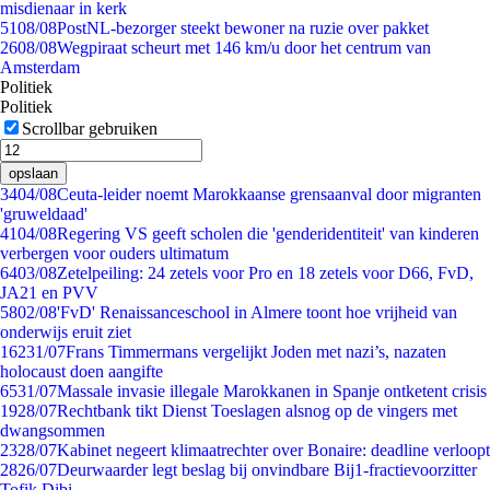
misdienaar in kerk
51
08/08
PostNL-bezorger steekt bewoner na ruzie over pakket
26
08/08
Wegpiraat scheurt met 146 km/u door het centrum van
Amsterdam
Politiek
Politiek
Scrollbar gebruiken
opslaan
34
04/08
Ceuta-leider noemt Marokkaanse grensaanval door migranten
'gruweldaad'
41
04/08
Regering VS geeft scholen die 'genderidentiteit' van kinderen
verbergen voor ouders ultimatum
64
03/08
Zetelpeiling: 24 zetels voor Pro en 18 zetels voor D66, FvD,
JA21 en PVV
58
02/08
'FvD' Renaissanceschool in Almere toont hoe vrijheid van
onderwijs eruit ziet
162
31/07
Frans Timmermans vergelijkt Joden met nazi’s, nazaten
holocaust doen aangifte
65
31/07
Massale invasie illegale Marokkanen in Spanje ontketent crisis
19
28/07
Rechtbank tikt Dienst Toeslagen alsnog op de vingers met
dwangsommen
23
28/07
Kabinet negeert klimaatrechter over Bonaire: deadline verloopt
28
26/07
Deurwaarder legt beslag bij onvindbare Bij1-fractievoorzitter
Tofik Dibi