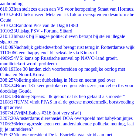
aanhouding
6
10:33
Iran stelt zes eisen aan VS voor heropening Straat van Hormuz
60
10:26
EU bekritiseert Meta en TikTok om verspreiden desinformatie
Ceuta
70
10:24
Random Pics van de Dag #1980
10
10:23
Uitslag PSV - Fortuna Sittard
2
10:13
Inbraak bij Haagse politie: dieven betrapt bij stelen illegale
sigaretten
4
10:09
Nachtelijk gebiedsverbod brengt rust terug in Rotterdamse wijk
11
10:06
Geen 'happy end' bij seksdate via Kinky.nl
49
09:54
VS: kans op Russische aanval op NAVO-land groeit,
munitietekort wordt probleem
8
09:19
Hoe 30 landen zich voorbereiden op mogelijke oorlog met
China en Noord-Korea
3
08:25
Vollering slaat dubbelslag in Nice en neemt geel over
12
08:24
Broer 135 keer gestoken en gesneden: zes jaar cel en tbs voor
doodslag Gouda
31
08:18
Britney Spears: "Ik geloof dat ik heb gefaald als moeder"
21
08:17
RIVM vindt PFAS in al de geteste moedermelk, borstvoeding
blijft advies
16
07:42
VrijMiBabes #316 (not very sfw!)
32
07:20
Amsterdams dierenasiel DOA overspoeld met babykonijntjes
71
06:36
Meer agressie tegen een andersluidende politieke mening, laat
jij je intimideren?
5
05:32
Nieuwe president De la Espriella gaat strijd aan met