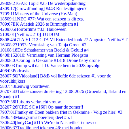
293
09:21
GAE Topic #25 De wederopstanding
43
09:17
[Crowdfunding] #443 Rentestijgingen?
37
09:11
Masters of the Universe (He-Man)
185
09:11
NEC #77: Wat een seizoen is dit zeg
7
09:07
EK Atletiek 2026 te Birmingham #1
42
09:05
Horrorfilms #33: Halloween
51
09:01
[Netflix #210] TUDUM
88
08:45
GTA VI #12 GTA VI Extended look 27 Augustus Netflix/YT
163
08:23
1993: Vermissing van Tanja Groen #2
101
08:18
De Schatkamer van Beeld & Geluid #4
84
08:15
2010: Vermissing van Herman Ploegstra
280
08:07
Oorlog in Oekraïne #1318 Drone baby drone
78
08:03
Trump wil dat J.D. Vance hem in 2028 opvolgt
4
08:03
Podcasts
260
07:50
[Videoland] B&B vol liefde 6de seizoen #1 voor de
vooruitkijkers
58
07:43
Eeuwig voortleven
267
07:43
Totale zonsverduistering 12-08-2026 (Groenland, IJsland en
Spanje) #1
70
07:36
Huisarts verkracht vrouw.
282
07:26
[CRE SC #160] Op naar de zomer!!
79
07:01
Franky en Coen bakken friet in Oekraïne - Volg ze hier! #3
19
06:43
Managarm's boerderij deel #5.1
78
06:40
[IndyCar] #115 We're in Nashville Tennessee
169
06:37
Traditioneel tekenen #6; met honden