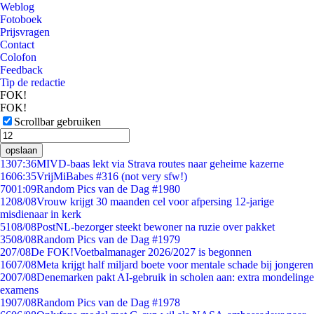
Weblog
Fotoboek
Prijsvragen
Contact
Colofon
Feedback
Tip de redactie
FOK!
FOK!
Scrollbar gebruiken
opslaan
13
07:36
MIVD-baas lekt via Strava routes naar geheime kazerne
16
06:35
VrijMiBabes #316 (not very sfw!)
70
01:09
Random Pics van de Dag #1980
12
08/08
Vrouw krijgt 30 maanden cel voor afpersing 12-jarige
misdienaar in kerk
51
08/08
PostNL-bezorger steekt bewoner na ruzie over pakket
35
08/08
Random Pics van de Dag #1979
2
07/08
De FOK!Voetbalmanager 2026/2027 is begonnen
16
07/08
Meta krijgt half miljard boete voor mentale schade bij jongeren
20
07/08
Denemarken pakt AI-gebruik in scholen aan: extra mondelinge
examens
19
07/08
Random Pics van de Dag #1978