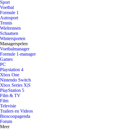
Sport
Voetbal
Formule 1
Autosport
Tennis
Wielrennen
Schaatsen
Wintersporten
Managerspelen
Voetbalmanager
Formule 1-manager
Games
PC
Playstation 4
Xbox One
Nintendo Switch
Xbox Series X|S
PlayStation 5
Film & TV
Film
Televisie
Trailers en Videos
Bioscoopagenda
Forum
Meer