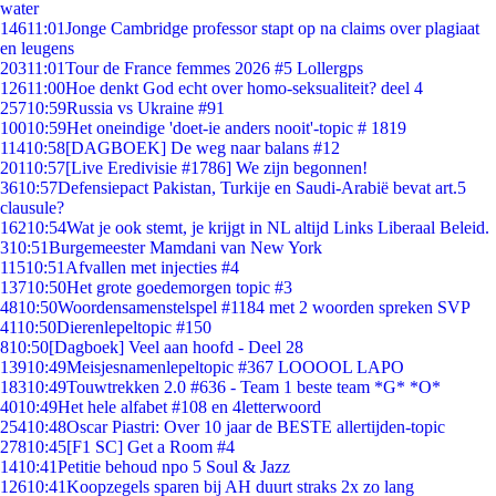
water
146
11:01
Jonge Cambridge professor stapt op na claims over plagiaat
en leugens
203
11:01
Tour de France femmes 2026 #5 Lollergps
126
11:00
Hoe denkt God echt over homo-seksualiteit? deel 4
257
10:59
Russia vs Ukraine #91
100
10:59
Het oneindige 'doet-ie anders nooit'-topic # 1819
114
10:58
[DAGBOEK] De weg naar balans #12
201
10:57
[Live Eredivisie #1786] We zijn begonnen!
36
10:57
Defensiepact Pakistan, Turkije en Saudi-Arabië bevat art.5
clausule?
162
10:54
Wat je ook stemt, je krijgt in NL altijd Links Liberaal Beleid.
3
10:51
Burgemeester Mamdani van New York
115
10:51
Afvallen met injecties #4
137
10:50
Het grote goedemorgen topic #3
48
10:50
Woordensamenstelspel #1184 met 2 woorden spreken SVP
41
10:50
Dierenlepeltopic #150
8
10:50
[Dagboek] Veel aan hoofd - Deel 28
139
10:49
Meisjesnamenlepeltopic #367 LOOOOL LAPO
183
10:49
Touwtrekken 2.0 #636 - Team 1 beste team *G* *O*
40
10:49
Het hele alfabet #108 en 4letterwoord
254
10:48
Oscar Piastri: Over 10 jaar de BESTE allertijden-topic
278
10:45
[F1 SC] Get a Room #4
14
10:41
Petitie behoud npo 5 Soul & Jazz
126
10:41
Koopzegels sparen bij AH duurt straks 2x zo lang