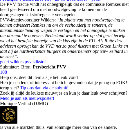
De PVV-fractie vindt het onbegrijpelijk dat de commissie Remkes niet
heeft geadviseerd om met noodwetgeving te komen om de
doorgeslagen stikstofregels te versoepelen.
PVV-fractievoorzitter Wilders:
“In plaats van met noodwetgeving te
komen adviseert Remkes nu om de veehouderij te saneren, de
maximumsnelheid op wegen te verlagen en het onmogelijk te maken
om normaal te bouwen. Nederland wordt verder op slot gezet terwijl
we al het braafste jongetje van de klas zijn in de EU. Als Rutte deze
adviezen opvolgt kan de VVD net zo goed fuseren met Groen Links en
laat hij de hardwerkende burgers en ondernemers opnieuw keihard in
de steek”.
geert wilders
pvv
stikstof
Submitter:
Bron:
Persbericht PVV
108
Help ons; deel dit item als je het leuk vond
Heb je een leuk of interessant bericht gevonden dat je graag op FOK!
terug ziet?
Tip ons dan via de submit!
Zoek jij altijd de leukste nieuwtjes en kun je daar leuk over schrijven?
Meld je aan als nieuwsposter!
Monique Verlind (DJMO)
Is van alle markten thuis, van sommige meer dan van de andere.