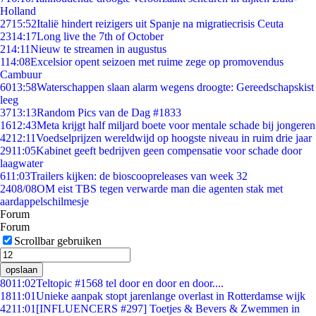
Holland
27
15:52
Italië hindert reizigers uit Spanje na migratiecrisis Ceuta
23
14:17
Long live the 7th of October
2
14:11
Nieuw te streamen in augustus
1
14:08
Excelsior opent seizoen met ruime zege op promovendus
Cambuur
60
13:58
Waterschappen slaan alarm wegens droogte: Gereedschapskist
leeg
37
13:13
Random Pics van de Dag #1833
16
12:43
Meta krijgt half miljard boete voor mentale schade bij jongeren
42
12:11
Voedselprijzen wereldwijd op hoogste niveau in ruim drie jaar
29
11:05
Kabinet geeft bedrijven geen compensatie voor schade door
laagwater
6
11:03
Trailers kijken: de bioscoopreleases van week 32
24
08/08
OM eist TBS tegen verwarde man die agenten stak met
aardappelschilmesje
Forum
Forum
Scrollbar gebruiken
opslaan
80
11:02
Teltopic #1568 tel door en door en door....
18
11:01
Unieke aanpak stopt jarenlange overlast in Rotterdamse wijk
42
11:01
[INFLUENCERS #297] Toetjes & Bevers & Zwemmen in