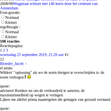
26
08/08
Wegpiraat scheurt met 146 km/u door het centrum van
Amsterdam
Font-grootte:
Normaal
Kleiner
regelhoogte :
Normaal
Kleiner
108 reacties
Reactiepagina:
1
2
3
woensdag 25 september 2019, 21:20 uur
#1
12
Broeder_Jacob
el nenio
Wilders' "oplossing" als we de norm dreigen te overschrijden is: de
norm verhogen
quote:
adviseert Remkes nu om de veehouderij te saneren, de
maximumsnelheid op wegen te verlagen
Lijken me allebei prima maatregelen die getuigen van gezond verstand.
quote: