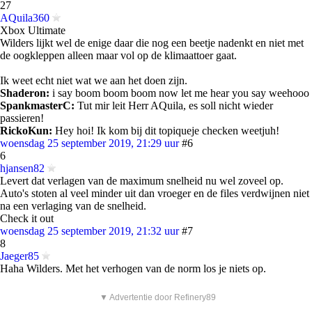
27
AQuila360
Xbox Ultimate
Wilders lijkt wel de enige daar die nog een beetje nadenkt en niet met
de oogkleppen alleen maar vol op de klimaattoer gaat.
Ik weet echt niet wat we aan het doen zijn.
Shaderon:
i say boom boom boom now let me hear you say weehooo
SpankmasterC:
Tut mir leit Herr AQuila, es soll nicht wieder
passieren!
RickoKun:
Hey hoi! Ik kom bij dit topiqueje checken weetjuh!
woensdag 25 september 2019, 21:29 uur
#6
6
hjansen82
Levert dat verlagen van de maximum snelheid nu wel zoveel op.
Auto's stoten al veel minder uit dan vroeger en de files verdwijnen niet
na een verlaging van de snelheid.
Check it out
woensdag 25 september 2019, 21:32 uur
#7
8
Jaeger85
Haha Wilders. Met het verhogen van de norm los je niets op.
▼ Advertentie door Refinery89