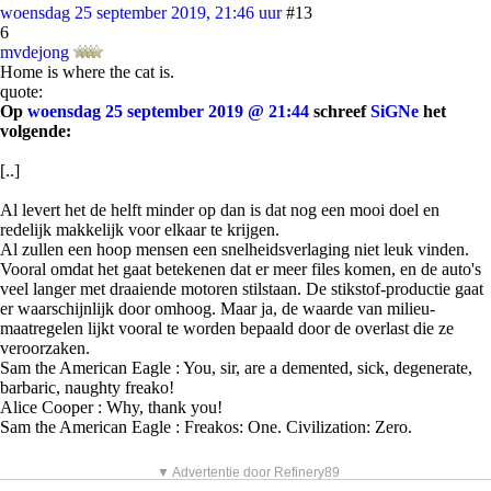
woensdag 25 september 2019, 21:46 uur
#13
6
mvdejong
Home is where the cat is.
quote:
Op
woensdag 25 september 2019 @ 21:44
schreef
SiGNe
het
volgende:
[..]
Al levert het de helft minder op dan is dat nog een mooi doel en
redelijk makkelijk voor elkaar te krijgen.
Al zullen een hoop mensen een snelheidsverlaging niet leuk vinden.
Vooral omdat het gaat betekenen dat er meer files komen, en de auto's
veel langer met draaiende motoren stilstaan. De stikstof-productie gaat
er waarschijnlijk door omhoog. Maar ja, de waarde van milieu-
maatregelen lijkt vooral te worden bepaald door de overlast die ze
veroorzaken.
Sam the American Eagle : You, sir, are a demented, sick, degenerate,
barbaric, naughty freako!
Alice Cooper : Why, thank you!
Sam the American Eagle : Freakos: One. Civilization: Zero.
▼ Advertentie door Refinery89