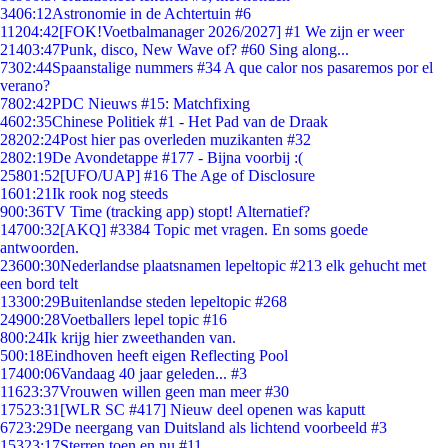
34
06:12
Astronomie in de Achtertuin #6
112
04:42
[FOK!Voetbalmanager 2026/2027] #1 We zijn er weer
214
03:47
Punk, disco, New Wave of? #60 Sing along...
73
02:44
Spaanstalige nummers #34 A que calor nos pasaremos por el
verano?
78
02:42
PDC Nieuws #15: Matchfixing
46
02:35
Chinese Politiek #1 - Het Pad van de Draak
282
02:24
Post hier pas overleden muzikanten #32
28
02:19
De Avondetappe #177 - Bijna voorbij :(
258
01:52
[UFO/UAP] #16 The Age of Disclosure
16
01:21
Ik rook nog steeds
9
00:36
TV Time (tracking app) stopt! Alternatief?
147
00:32
[AKQ] #3384 Topic met vragen. En soms goede
antwoorden.
236
00:30
Nederlandse plaatsnamen lepeltopic #213 elk gehucht met
een bord telt
133
00:29
Buitenlandse steden lepeltopic #268
249
00:28
Voetballers lepel topic #16
8
00:24
Ik krijg hier zweethanden van.
5
00:18
Eindhoven heeft eigen Reflecting Pool
174
00:06
Vandaag 40 jaar geleden... #3
116
23:37
Vrouwen willen geen man meer #30
175
23:31
[WLR SC #417] Nieuw deel openen was kaputt
67
23:29
De neergang van Duitsland als lichtend voorbeeld #3
153
23:17
Sterren toen en nu #11