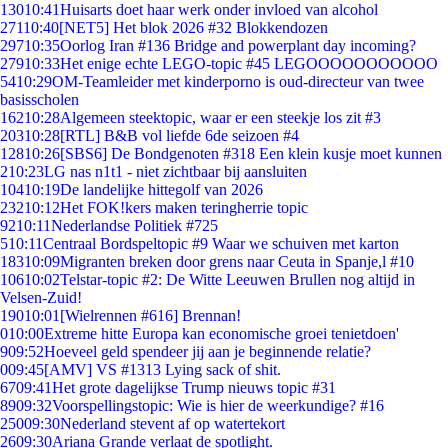
130
10:41
Huisarts doet haar werk onder invloed van alcohol
271
10:40
[NET5] Het blok 2026 #32 Blokkendozen
297
10:35
Oorlog Iran #136 Bridge and powerplant day incoming?
279
10:33
Het enige echte LEGO-topic #45 LEGOOOOOOOOOOO
54
10:29
OM-Teamleider met kinderporno is oud-directeur van twee
basisscholen
162
10:28
Algemeen steektopic, waar er een steekje los zit #3
203
10:28
[RTL] B&B vol liefde 6de seizoen #4
128
10:26
[SBS6] De Bondgenoten #318 Een klein kusje moet kunnen
2
10:23
LG nas n1t1 - niet zichtbaar bij aansluiten
104
10:19
De landelijke hittegolf van 2026
232
10:12
Het FOK!kers maken teringherrie topic
92
10:11
Nederlandse Politiek #725
5
10:11
Centraal Bordspeltopic #9 Waar we schuiven met karton
183
10:09
Migranten breken door grens naar Ceuta in Spanje,l #10
106
10:02
Telstar-topic #2: De Witte Leeuwen Brullen nog altijd in
Velsen-Zuid!
190
10:01
[Wielrennen #616] Brennan!
0
10:00
Extreme hitte Europa kan economische groei tenietdoen'
9
09:52
Hoeveel geld spendeer jij aan je beginnende relatie?
0
09:45
[AMV] VS #1313 Lying sack of shit.
67
09:41
Het grote dagelijkse Trump nieuws topic #31
89
09:32
Voorspellingstopic: Wie is hier de weerkundige? #16
250
09:30
Nederland stevent af op watertekort
26
09:30
Ariana Grande verlaat de spotlight.