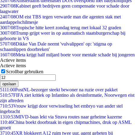
32
07/08
Amsterdams dierenasiel DOA overspoeld met babykonijntjes
29
07/08
Kabinet geeft bedrijven geen compensatie voor schade door
laagwater
24
07/08
OM eist TBS tegen verwarde man die agenten stak met
aardappelschilmesje
30
07/08
Tropische hitte keert zondag terug met lokaal 32 graden
30
07/08
Trump grijpt weer in op automatisch staatsburgerschap bij
geboorte in VS
57
07/08
Dikke Van Dale neemt 'vulvalippen' op: 'stigma op
schaamlippen doorbreken'
16
07/08
Meta krijgt half miljard boete voor mentale schade bij jongeren
Actieve items
Actieve items
Scrollbar gebruiken
opslaan
51
11:00
PostNL-bezorger steekt bewoner na ruzie over pakket
5
10:57
FIFA ziet kritiek op Infantino als desinformatie, Noorwegen eist
zijn aftreden
7
10:53
Vrouw krijgt door verwisseling het embryo van ander stel
ingebracht
13
10:53
MIVD-baas lekt via Strava routes naar geheime kazerne
1
10:46
China boekt doorbraak in eigen chipmachines, druk op ASML
groeit
37
10:45
XR blokkeert A12 ruim twee uur, agent gebeten bij