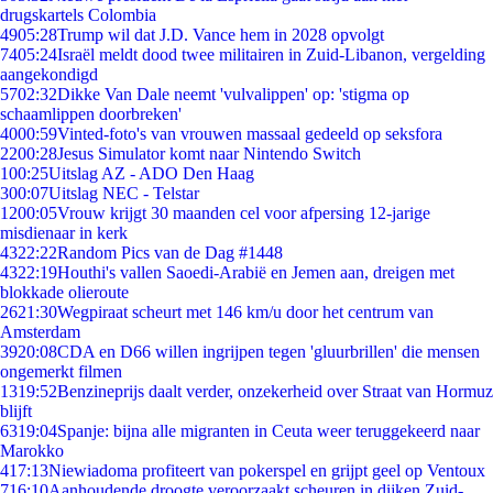
drugskartels Colombia
49
05:28
Trump wil dat J.D. Vance hem in 2028 opvolgt
74
05:24
Israël meldt dood twee militairen in Zuid-Libanon, vergelding
aangekondigd
57
02:32
Dikke Van Dale neemt 'vulvalippen' op: 'stigma op
schaamlippen doorbreken'
40
00:59
Vinted-foto's van vrouwen massaal gedeeld op seksfora
22
00:28
Jesus Simulator komt naar Nintendo Switch
1
00:25
Uitslag AZ - ADO Den Haag
3
00:07
Uitslag NEC - Telstar
12
00:05
Vrouw krijgt 30 maanden cel voor afpersing 12-jarige
misdienaar in kerk
43
22:22
Random Pics van de Dag #1448
43
22:19
Houthi's vallen Saoedi-Arabië en Jemen aan, dreigen met
blokkade olieroute
26
21:30
Wegpiraat scheurt met 146 km/u door het centrum van
Amsterdam
39
20:08
CDA en D66 willen ingrijpen tegen 'gluurbrillen' die mensen
ongemerkt filmen
13
19:52
Benzineprijs daalt verder, onzekerheid over Straat van Hormuz
blijft
63
19:04
Spanje: bijna alle migranten in Ceuta weer teruggekeerd naar
Marokko
4
17:13
Niewiadoma profiteert van pokerspel en grijpt geel op Ventoux
7
16:10
Aanhoudende droogte veroorzaakt scheuren in dijken Zuid-