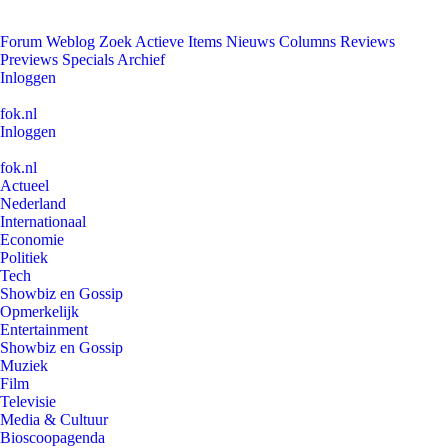
Forum
Weblog
Zoek
Actieve Items
Nieuws
Columns
Reviews
Previews
Specials
Archief
Inloggen
fok.nl
Inloggen
fok.nl
Actueel
Nederland
Internationaal
Economie
Politiek
Tech
Showbiz en Gossip
Opmerkelijk
Entertainment
Showbiz en Gossip
Muziek
Film
Televisie
Media & Cultuur
Bioscoopagenda