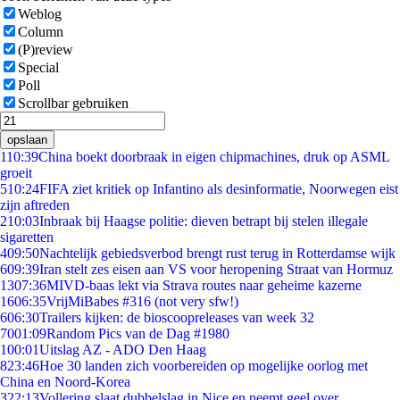
Weblog
Column
(P)review
Special
Poll
Scrollbar gebruiken
opslaan
1
10:39
China boekt doorbraak in eigen chipmachines, druk op ASML
groeit
5
10:24
FIFA ziet kritiek op Infantino als desinformatie, Noorwegen eist
zijn aftreden
2
10:03
Inbraak bij Haagse politie: dieven betrapt bij stelen illegale
sigaretten
4
09:50
Nachtelijk gebiedsverbod brengt rust terug in Rotterdamse wijk
6
09:39
Iran stelt zes eisen aan VS voor heropening Straat van Hormuz
13
07:36
MIVD-baas lekt via Strava routes naar geheime kazerne
16
06:35
VrijMiBabes #316 (not very sfw!)
6
06:30
Trailers kijken: de bioscoopreleases van week 32
70
01:09
Random Pics van de Dag #1980
1
00:01
Uitslag AZ - ADO Den Haag
8
23:46
Hoe 30 landen zich voorbereiden op mogelijke oorlog met
China en Noord-Korea
3
22:13
Vollering slaat dubbelslag in Nice en neemt geel over