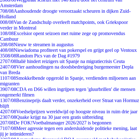
Amsterdam
7
08/08
Aanhoudende droogte veroorzaakt scheuren in dijken Zuid-
Holland
0
08/08
Van de Zandschulp overleeft matchpoints, ook Griekspoor
verder in Montreal
1
08/08
Excelsior opent seizoen met ruime zege op promovendus
Cambuur
2
08/08
Nieuw te streamen in augustus
4
08/08
Niewiadoma profiteert van pokerspel en grijpt geel op Ventoux
35
08/08
Random Pics van de Dag #1979
27
07/08
Italië hindert reizigers uit Spanje na migratiecrisis Ceuta
24
07/08
Vier aanhoudingen na doodsbedreiging burgemeester Depla
van Breda
11
07/08
Smokkelbende opgerold in Spanje, verdienden miljoenen aan
migranten
39
07/08
CDA en D66 willen ingrijpen tegen 'gluurbrillen' die mensen
ongemerkt filmen
13
07/08
Benzineprijs daalt verder, onzekerheid over Straat van Hormuz
blijft
42
07/08
Voedselprijzen wereldwijd op hoogste niveau in ruim drie jaar
23
07/08
Quake krijgt na 30 jaar een gratis uitbreiding
2
07/08
De FOK!Voetbalmanager 2026/2027 is begonnen
71
07/08
Meer agressie tegen een andersluidende politieke mening, laat
jij je intimideren?