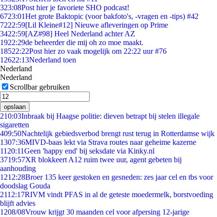
3
23:08
Post hier je favoriete SHO podcast!
67
23:01
Het grote Baktopic (voor bakfoto's, -vragen en -tips) #42
72
22:59
[Lil Kleine#12] Nieuwe afleveringen op Prime
34
22:59
[AZ#98] Heel Nederland achter AZ
19
22:29
de beheerder die mij oh zo moe maakt.
185
22:22
Post hier zo vaak mogelijk om 22:22 uur #76
126
22:13
Nederland toen
Nederland
Nederland
Scrollbar gebruiken
opslaan
2
10:03
Inbraak bij Haagse politie: dieven betrapt bij stelen illegale
sigaretten
4
09:50
Nachtelijk gebiedsverbod brengt rust terug in Rotterdamse wijk
13
07:36
MIVD-baas lekt via Strava routes naar geheime kazerne
11
20:11
Geen 'happy end' bij seksdate via Kinky.nl
37
19:57
XR blokkeert A12 ruim twee uur, agent gebeten bij
aanhouding
12
12:28
Broer 135 keer gestoken en gesneden: zes jaar cel en tbs voor
doodslag Gouda
21
12:17
RIVM vindt PFAS in al de geteste moedermelk, borstvoeding
blijft advies
12
08/08
Vrouw krijgt 30 maanden cel voor afpersing 12-jarige