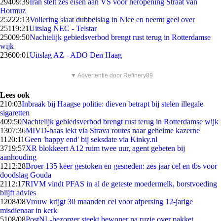
294
09:39
Iran stelt zes eisen aan VS voor heropening Straat van
Hormuz
252
22:13
Vollering slaat dubbelslag in Nice en neemt geel over
251
19:21
Uitslag NEC - Telstar
250
09:50
Nachtelijk gebiedsverbod brengt rust terug in Rotterdamse
wijk
236
00:01
Uitslag AZ - ADO Den Haag
▼ Advertentie door Refinery89
Lees ook
2
10:03
Inbraak bij Haagse politie: dieven betrapt bij stelen illegale
sigaretten
4
09:50
Nachtelijk gebiedsverbod brengt rust terug in Rotterdamse wijk
13
07:36
MIVD-baas lekt via Strava routes naar geheime kazerne
11
20:11
Geen 'happy end' bij seksdate via Kinky.nl
37
19:57
XR blokkeert A12 ruim twee uur, agent gebeten bij
aanhouding
12
12:28
Broer 135 keer gestoken en gesneden: zes jaar cel en tbs voor
doodslag Gouda
21
12:17
RIVM vindt PFAS in al de geteste moedermelk, borstvoeding
blijft advies
12
08/08
Vrouw krijgt 30 maanden cel voor afpersing 12-jarige
misdienaar in kerk
51
08/08
PostNL-bezorger steekt bewoner na ruzie over pakket