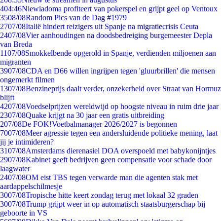
4
04:46
Niewiadoma profiteert van pokerspel en grijpt geel op Ventoux
35
08/08
Random Pics van de Dag #1979
27
07/08
Italië hindert reizigers uit Spanje na migratiecrisis Ceuta
24
07/08
Vier aanhoudingen na doodsbedreiging burgemeester Depla
van Breda
11
07/08
Smokkelbende opgerold in Spanje, verdienden miljoenen aan
migranten
39
07/08
CDA en D66 willen ingrijpen tegen 'gluurbrillen' die mensen
ongemerkt filmen
13
07/08
Benzineprijs daalt verder, onzekerheid over Straat van Hormuz
blijft
42
07/08
Voedselprijzen wereldwijd op hoogste niveau in ruim drie jaar
23
07/08
Quake krijgt na 30 jaar een gratis uitbreiding
2
07/08
De FOK!Voetbalmanager 2026/2027 is begonnen
70
07/08
Meer agressie tegen een andersluidende politieke mening, laat
jij je intimideren?
31
07/08
Amsterdams dierenasiel DOA overspoeld met babykonijntjes
29
07/08
Kabinet geeft bedrijven geen compensatie voor schade door
laagwater
24
07/08
OM eist TBS tegen verwarde man die agenten stak met
aardappelschilmesje
30
07/08
Tropische hitte keert zondag terug met lokaal 32 graden
30
07/08
Trump grijpt weer in op automatisch staatsburgerschap bij
geboorte in VS