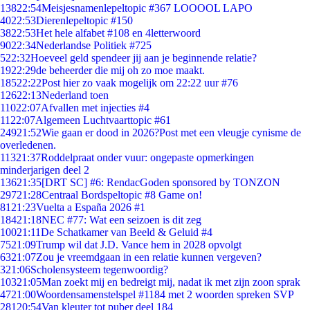
138
22:54
Meisjesnamenlepeltopic #367 LOOOOL LAPO
40
22:53
Dierenlepeltopic #150
38
22:53
Het hele alfabet #108 en 4letterwoord
90
22:34
Nederlandse Politiek #725
5
22:32
Hoeveel geld spendeer jij aan je beginnende relatie?
19
22:29
de beheerder die mij oh zo moe maakt.
185
22:22
Post hier zo vaak mogelijk om 22:22 uur #76
126
22:13
Nederland toen
110
22:07
Afvallen met injecties #4
11
22:07
Algemeen Luchtvaarttopic #61
249
21:52
Wie gaan er dood in 2026?Post met een vleugje cynisme de
overledenen.
113
21:37
Roddelpraat onder vuur: ongepaste opmerkingen
minderjarigen deel 2
136
21:35
[DRT SC] #6: RendacGoden sponsored by TONZON
297
21:28
Centraal Bordspeltopic #8 Game on!
81
21:23
Vuelta a España 2026 #1
184
21:18
NEC #77: Wat een seizoen is dit zeg
100
21:11
De Schatkamer van Beeld & Geluid #4
75
21:09
Trump wil dat J.D. Vance hem in 2028 opvolgt
63
21:07
Zou je vreemdgaan in een relatie kunnen vergeven?
3
21:06
Scholensysteem tegenwoordig?
103
21:05
Man zoekt mij en bedreigt mij, nadat ik met zijn zoon sprak
47
21:00
Woordensamenstelspel #1184 met 2 woorden spreken SVP
281
20:54
Van kleuter tot puber deel 184