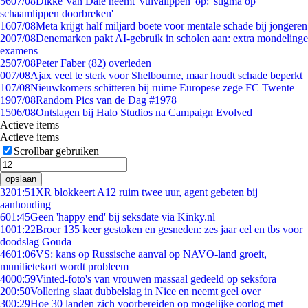
56
07/08
Dikke Van Dale neemt 'vulvalippen' op: 'stigma op
schaamlippen doorbreken'
16
07/08
Meta krijgt half miljard boete voor mentale schade bij jongeren
20
07/08
Denemarken pakt AI-gebruik in scholen aan: extra mondelinge
examens
25
07/08
Peter Faber (82) overleden
0
07/08
Ajax veel te sterk voor Shelbourne, maar houdt schade beperkt
1
07/08
Nieuwkomers schitteren bij ruime Europese zege FC Twente
19
07/08
Random Pics van de Dag #1978
15
06/08
Ontslagen bij Halo Studios na Campaign Evolved
Actieve items
Actieve items
Scrollbar gebruiken
opslaan
32
01:51
XR blokkeert A12 ruim twee uur, agent gebeten bij
aanhouding
6
01:45
Geen 'happy end' bij seksdate via Kinky.nl
10
01:22
Broer 135 keer gestoken en gesneden: zes jaar cel en tbs voor
doodslag Gouda
46
01:06
VS: kans op Russische aanval op NAVO-land groeit,
munitietekort wordt probleem
40
00:59
Vinted-foto's van vrouwen massaal gedeeld op seksfora
2
00:50
Vollering slaat dubbelslag in Nice en neemt geel over
3
00:29
Hoe 30 landen zich voorbereiden op mogelijke oorlog met