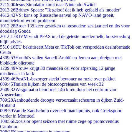
22
15:00
Jesus Simulator komt naar Nintendo Switch
29
13:26
Britney Spears: "Ik geloof dat ik heb gefaald als moeder"
46
12:42
VS: kans op Russische aanval op NAVO-land groeit,
munitietekort wordt probleem
10
12:28
Broer 135 keer gestoken en gesneden: zes jaar cel en tbs voor
doodslag Gouda
20
12:17
RIVM vindt PFAS in al de geteste moedermelk, borstvoeding
blijft advies
55
10:16
EU bekritiseert Meta en TikTok om verspreiden desinformatie
Ceuta
43
09:53
Houthi's vallen Saoedi-Arabië en Jemen aan, dreigen met
blokkade olieroute
12
09:49
Vrouw krijgt 30 maanden cel voor afpersing 12-jarige
misdienaar in kerk
45
09:46
PostNL-bezorger steekt bewoner na ruzie over pakket
6
09:45
Trailers kijken: de bioscoopreleases van week 32
26
09:32
Wegpiraat scheurt met 146 km/u door het centrum van
Amsterdam
7
09:28
Aanhoudende droogte veroorzaakt scheuren in dijken Zuid-
Holland
0
08:59
Van de Zandschulp overleeft matchpoints, ook Griekspoor
verder in Montreal
1
08:56
Excelsior opent seizoen met ruime zege op promovendus
Cambuur
2
08:35
Nieuw te streamen in augustus