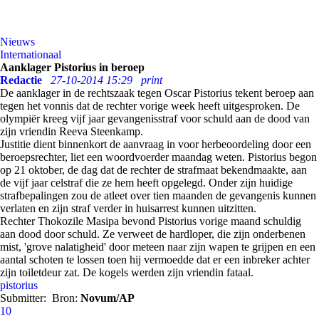
Nieuws
Internationaal
Aanklager Pistorius in beroep
Redactie
27-10-2014 15:29
print
De aanklager in de rechtszaak tegen Oscar Pistorius tekent beroep aan
tegen het vonnis dat de rechter vorige week heeft uitgesproken. De
olympiër kreeg vijf jaar gevangenisstraf voor schuld aan de dood van
zijn vriendin Reeva Steenkamp.
Justitie dient binnenkort de aanvraag in voor herbeoordeling door een
beroepsrechter, liet een woordvoerder maandag weten. Pistorius begon
op 21 oktober, de dag dat de rechter de strafmaat bekendmaakte, aan
de vijf jaar celstraf die ze hem heeft opgelegd. Onder zijn huidige
strafbepalingen zou de atleet over tien maanden de gevangenis kunnen
verlaten en zijn straf verder in huisarrest kunnen uitzitten.
Rechter Thokozile Masipa bevond Pistorius vorige maand schuldig
aan dood door schuld. Ze verweet de hardloper, die zijn onderbenen
mist, 'grove nalatigheid' door meteen naar zijn wapen te grijpen en een
aantal schoten te lossen toen hij vermoedde dat er een inbreker achter
zijn toiletdeur zat. De kogels werden zijn vriendin fataal.
pistorius
Submitter:
Bron:
Novum/AP
10