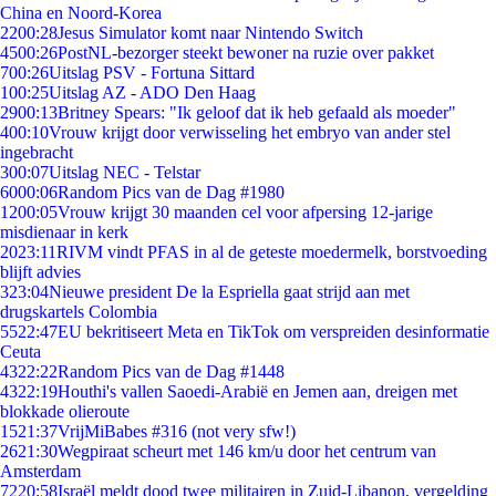
China en Noord-Korea
22
00:28
Jesus Simulator komt naar Nintendo Switch
45
00:26
PostNL-bezorger steekt bewoner na ruzie over pakket
7
00:26
Uitslag PSV - Fortuna Sittard
1
00:25
Uitslag AZ - ADO Den Haag
29
00:13
Britney Spears: "Ik geloof dat ik heb gefaald als moeder"
4
00:10
Vrouw krijgt door verwisseling het embryo van ander stel
ingebracht
3
00:07
Uitslag NEC - Telstar
60
00:06
Random Pics van de Dag #1980
12
00:05
Vrouw krijgt 30 maanden cel voor afpersing 12-jarige
misdienaar in kerk
20
23:11
RIVM vindt PFAS in al de geteste moedermelk, borstvoeding
blijft advies
3
23:04
Nieuwe president De la Espriella gaat strijd aan met
drugskartels Colombia
55
22:47
EU bekritiseert Meta en TikTok om verspreiden desinformatie
Ceuta
43
22:22
Random Pics van de Dag #1448
43
22:19
Houthi's vallen Saoedi-Arabië en Jemen aan, dreigen met
blokkade olieroute
15
21:37
VrijMiBabes #316 (not very sfw!)
26
21:30
Wegpiraat scheurt met 146 km/u door het centrum van
Amsterdam
72
20:58
Israël meldt dood twee militairen in Zuid-Libanon, vergelding