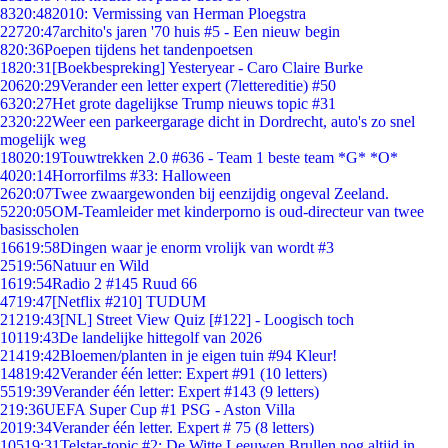
83
20:48
2010: Vermissing van Herman Ploegstra
227
20:47
archito's jaren '70 huis #5 - Een nieuw begin
8
20:36
Poepen tijdens het tandenpoetsen
18
20:31
[Boekbespreking] Yesteryear - Caro Claire Burke
206
20:29
Verander een letter expert (7lettereditie) #50
63
20:27
Het grote dagelijkse Trump nieuws topic #31
23
20:22
Weer een parkeergarage dicht in Dordrecht, auto's zo snel
mogelijk weg
180
20:19
Touwtrekken 2.0 #636 - Team 1 beste team *G* *O*
40
20:14
Horrorfilms #33: Halloween
26
20:07
Twee zwaargewonden bij eenzijdig ongeval Zeeland.
52
20:05
OM-Teamleider met kinderporno is oud-directeur van twee
basisscholen
166
19:58
Dingen waar je enorm vrolijk van wordt #3
25
19:56
Natuur en Wild
16
19:54
Radio 2 #145 Ruud 66
47
19:47
[Netflix #210] TUDUM
212
19:43
[NL] Street View Quiz [#122] - Loogisch toch
101
19:43
De landelijke hittegolf van 2026
214
19:42
Bloemen/planten in je eigen tuin #94 Kleur!
148
19:42
Verander één letter: Expert #91 (10 letters)
55
19:39
Verander één letter: Expert #143 (9 letters)
2
19:36
UEFA Super Cup #1 PSG - Aston Villa
20
19:34
Verander één letter. Expert # 75 (8 letters)
105
19:31
Telstar-topic #2: De Witte Leeuwen Brullen nog altijd in