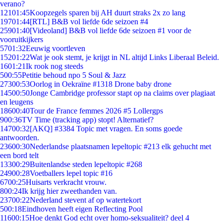
verano?
121
01:45
Koopzegels sparen bij AH duurt straks 2x zo lang
197
01:44
[RTL] B&B vol liefde 6de seizoen #4
259
01:40
[Videoland] B&B vol liefde 6de seizoen #1 voor de
vooruitkijkers
57
01:32
Eeuwig voortleven
152
01:22
Wat je ook stemt, je krijgt in NL altijd Links Liberaal Beleid.
16
01:21
Ik rook nog steeds
5
00:55
Petitie behoud npo 5 Soul & Jazz
273
00:53
Oorlog in Oekraïne #1318 Drone baby drone
145
00:50
Jonge Cambridge professor stapt op na claims over plagiaat
en leugens
186
00:40
Tour de France femmes 2026 #5 Lollergps
9
00:36
TV Time (tracking app) stopt! Alternatief?
147
00:32
[AKQ] #3384 Topic met vragen. En soms goede
antwoorden.
236
00:30
Nederlandse plaatsnamen lepeltopic #213 elk gehucht met
een bord telt
133
00:29
Buitenlandse steden lepeltopic #268
249
00:28
Voetballers lepel topic #16
67
00:25
Huisarts verkracht vrouw.
8
00:24
Ik krijg hier zweethanden van.
237
00:22
Nederland stevent af op watertekort
5
00:18
Eindhoven heeft eigen Reflecting Pool
116
00:15
Hoe denkt God echt over homo-seksualiteit? deel 4