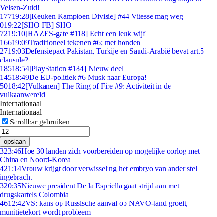
Velsen-Zuid!
177
19:28
[Keuken Kampioen Divisie] #44 Vitesse mag weg
0
19:22
[SHO FB] SHO
72
19:10
[HAZES-gate #118] Echt een leuk wijf
166
19:09
Traditioneel tekenen #6; met honden
27
19:03
Defensiepact Pakistan, Turkije en Saudi-Arabië bevat art.5
clausule?
185
18:54
[PlayStation #184] Nieuw deel
145
18:49
De EU-politiek #6 Musk naar Europa!
50
18:42
[Vulkanen] The Ring of Fire #9: Activiteit in de
vulkaanwereld
Internationaal
Internationaal
Scrollbar gebruiken
opslaan
3
23:46
Hoe 30 landen zich voorbereiden op mogelijke oorlog met
China en Noord-Korea
4
21:14
Vrouw krijgt door verwisseling het embryo van ander stel
ingebracht
3
20:35
Nieuwe president De la Espriella gaat strijd aan met
drugskartels Colombia
46
12:42
VS: kans op Russische aanval op NAVO-land groeit,
munitietekort wordt probleem