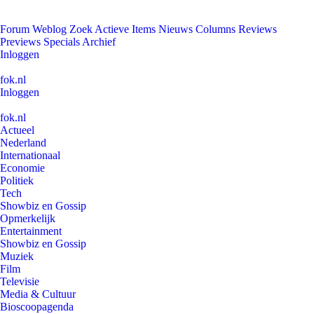
Forum
Weblog
Zoek
Actieve Items
Nieuws
Columns
Reviews
Previews
Specials
Archief
Inloggen
fok.nl
Inloggen
fok.nl
Actueel
Nederland
Internationaal
Economie
Politiek
Tech
Showbiz en Gossip
Opmerkelijk
Entertainment
Showbiz en Gossip
Muziek
Film
Televisie
Media & Cultuur
Bioscoopagenda