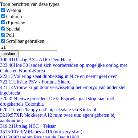
Toon berichten van deze types
Weblog
Column
(P)review
Special
Poll
Scrollbar gebruiken
opslaan
1
00:01
Uitslag AZ - ADO Den Haag
3
23:46
Hoe 30 landen zich voorbereiden op mogelijke oorlog met
China en Noord-Korea
2
22:13
Vollering slaat dubbelslag in Nice en neemt geel over
7
22:11
Uitslag PSV - Fortuna Sittard
4
21:14
Vrouw krijgt door verwisseling het embryo van ander stel
ingebracht
3
20:35
Nieuwe president De la Espriella gaat strijd aan met
drugskartels Colombia
6
20:11
Geen 'happy end' bij seksdate via Kinky.nl
32
19:57
XR blokkeert A12 ruim twee uur, agent gebeten bij
aanhouding
3
19:21
Uitslag NEC - Telstar
15
15:10
VrijMiBabes #316 (not very sfw!)
60
15:09
Random Pics van de Dag #1980