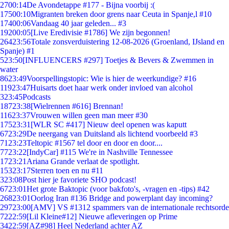
27
00:14
De Avondetappe #177 - Bijna voorbij :(
175
00:10
Migranten breken door grens naar Ceuta in Spanje,l #10
174
00:06
Vandaag 40 jaar geleden... #3
192
00:05
[Live Eredivisie #1786] We zijn begonnen!
264
23:56
Totale zonsverduistering 12-08-2026 (Groenland, IJsland en
Spanje) #1
5
23:50
[INFLUENCERS #297] Toetjes & Bevers & Zwemmen in
water
86
23:49
Voorspellingstopic: Wie is hier de weerkundige? #16
119
23:47
Huisarts doet haar werk onder invloed van alcohol
3
23:45
Podcasts
187
23:38
[Wielrennen #616] Brennan!
116
23:37
Vrouwen willen geen man meer #30
175
23:31
[WLR SC #417] Nieuw deel openen was kaputt
67
23:29
De neergang van Duitsland als lichtend voorbeeld #3
71
23:23
Teltopic #1567 tel door en door en door....
77
23:22
[IndyCar] #115 We're in Nashville Tennessee
17
23:21
Ariana Grande verlaat de spotlight.
153
23:17
Sterren toen en nu #11
3
23:08
Post hier je favoriete SHO podcast!
67
23:01
Het grote Baktopic (voor bakfoto's, -vragen en -tips) #42
268
23:01
Oorlog Iran #136 Bridge and powerplant day incoming?
297
23:00
[AMV] VS #1312 spammers van de internationale rechtsorde
72
22:59
[Lil Kleine#12] Nieuwe afleveringen op Prime
34
22:59
[AZ#98] Heel Nederland achter AZ