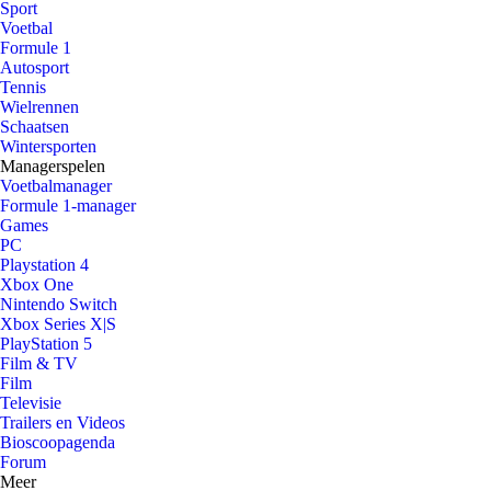
Sport
Voetbal
Formule 1
Autosport
Tennis
Wielrennen
Schaatsen
Wintersporten
Managerspelen
Voetbalmanager
Formule 1-manager
Games
PC
Playstation 4
Xbox One
Nintendo Switch
Xbox Series X|S
PlayStation 5
Film & TV
Film
Televisie
Trailers en Videos
Bioscoopagenda
Forum
Meer