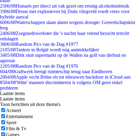
maan
25
06/08
Huisarts per direct uit vak gezet om ernstig alcoholmisbruik
19
06/08
Drone met explosieven bij Duits vliegveld voedt vrees voor
hybride aanval
60
06/08
Waterschappen slaan alarm wegens droogte: Gereedschapskist
leeg
24
06/08
Zorgmedewerkster die 's nachts haar vriend bezocht terecht
ontslagen
38
06/08
Random Pics van de Dag #1977
21
05/08
Tanken in België wordt nóg aantrekkelijker
34
05/08
Dirk sluit supermarkt op de Wallen na golf van diefstal en
agressie
12
05/08
Random Pics van de Dag #1976
6
04/08
Kraftwerk brengt ruimteschip terug naar Eindhoven
20
04/08
Apple vecht Britse eis tot inbouwen backdoor in iCloud aan
85
04/08
'Witte' mannen discrimineren is volgens OM geen enkel
probleem
Laatste items
Laatste items
Toon berichten uit deze thema's
Actueel
Entertainment
Sport
Film & Tv
Games