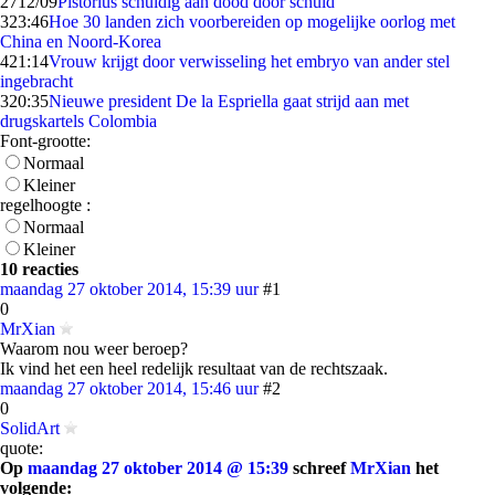
27
12/09
Pistorius schuldig aan dood door schuld
3
23:46
Hoe 30 landen zich voorbereiden op mogelijke oorlog met
China en Noord-Korea
4
21:14
Vrouw krijgt door verwisseling het embryo van ander stel
ingebracht
3
20:35
Nieuwe president De la Espriella gaat strijd aan met
drugskartels Colombia
Font-grootte:
Normaal
Kleiner
regelhoogte :
Normaal
Kleiner
10 reacties
maandag 27 oktober 2014, 15:39 uur
#1
0
MrXian
Waarom nou weer beroep?
Ik vind het een heel redelijk resultaat van de rechtszaak.
maandag 27 oktober 2014, 15:46 uur
#2
0
SolidArt
quote:
Op
maandag 27 oktober 2014 @ 15:39
schreef
MrXian
het
volgende: