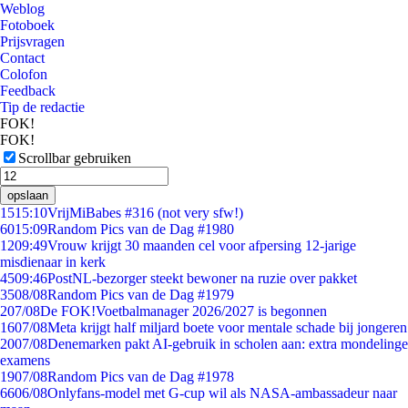
Weblog
Fotoboek
Prijsvragen
Contact
Colofon
Feedback
Tip de redactie
FOK!
FOK!
Scrollbar gebruiken
opslaan
15
15:10
VrijMiBabes #316 (not very sfw!)
60
15:09
Random Pics van de Dag #1980
12
09:49
Vrouw krijgt 30 maanden cel voor afpersing 12-jarige
misdienaar in kerk
45
09:46
PostNL-bezorger steekt bewoner na ruzie over pakket
35
08/08
Random Pics van de Dag #1979
2
07/08
De FOK!Voetbalmanager 2026/2027 is begonnen
16
07/08
Meta krijgt half miljard boete voor mentale schade bij jongeren
20
07/08
Denemarken pakt AI-gebruik in scholen aan: extra mondelinge
examens
19
07/08
Random Pics van de Dag #1978
66
06/08
Onlyfans-model met G-cup wil als NASA-ambassadeur naar