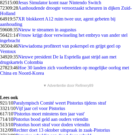
825
15:00
Jesus Simulator komt naar Nintendo Switch
723
09:28
Aanhoudende droogte veroorzaakt scheuren in dijken Zuid-
Holland
649
19:57
XR blokkeert A12 ruim twee uur, agent gebeten bij
aanhouding
596
08:35
Nieuw te streamen in augustus
564
21:14
Vrouw krijgt door verwisseling het embryo van ander stel
ingebracht
365
04:46
Niewiadoma profiteert van pokerspel en grijpt geel op
Ventoux
349
20:35
Nieuwe president De la Espriella gaat strijd aan met
drugskartels Colombia
278
23:46
Hoe 30 landen zich voorbereiden op mogelijke oorlog met
China en Noord-Korea
▼ Advertentie door Refinery89
Lees ook
9
21/10
Paralympisch Comité weert Pistorius tijdens straf
33
21/10
Vijf jaar cel voor Pistorius
6
17/10
'Pistorius moet minstens tien jaar vast'
7
14/10
Pistorius bood geld aan ouders vriendin
5
13/10
Pistorius hoort straf voor doden vriendin
3
12/09
Rechter doet 13 oktober uitspraak in zaak-Pistorius