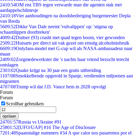
24
10:54
OM eist TBS tegen verwarde man die agenten stak met
aardappelschilmesje
24
10:18
Vier aanhoudingen na doodsbedreiging burgemeester Depla
van Breda
56
09:52
Dikke Van Dale neemt 'vulvalippen' op: 'stigma op
schaamlippen doorbreken'
40
09:42
Duitser (93) crasht met quad tegen boom, vier gewonden
25
09:22
Huisarts per direct uit vak gezet om ernstig alcoholmisbruik
66
09:19
Onlyfans-model met G-cup wil als NASA-ambassadeur naar
maan
24
09:02
Zorgmedewerkster die 's nachts haar vriend bezocht terecht
ontslagen
23
03:02
Quake krijgt na 30 jaar een gratis uitbreiding
11
07/08
Smokkelbende opgerold in Spanje, verdienden miljoenen aan
migranten
47
07/08
Trump wil dat J.D. Vance hem in 2028 opvolgt
Forum
Forum
Scrollbar gebruiken
opslaan
247
01:57
Russia vs Ukraine #91
258
01:52
[UFO/UAP] #16 The Age of Disclosure
72
01:48
Spaanstalige nummers #34 A que calor nos pasaremos por el