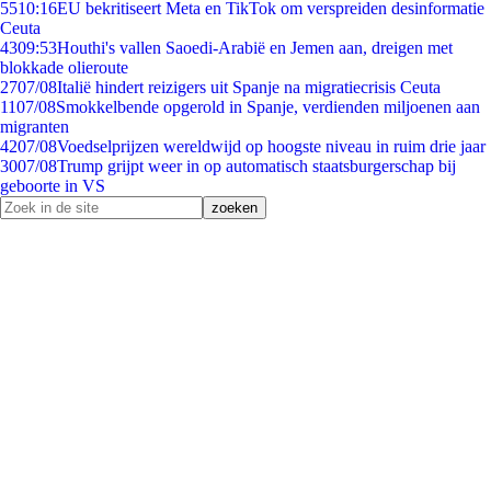
55
10:16
EU bekritiseert Meta en TikTok om verspreiden desinformatie
Ceuta
43
09:53
Houthi's vallen Saoedi-Arabië en Jemen aan, dreigen met
blokkade olieroute
27
07/08
Italië hindert reizigers uit Spanje na migratiecrisis Ceuta
11
07/08
Smokkelbende opgerold in Spanje, verdienden miljoenen aan
migranten
42
07/08
Voedselprijzen wereldwijd op hoogste niveau in ruim drie jaar
30
07/08
Trump grijpt weer in op automatisch staatsburgerschap bij
geboorte in VS