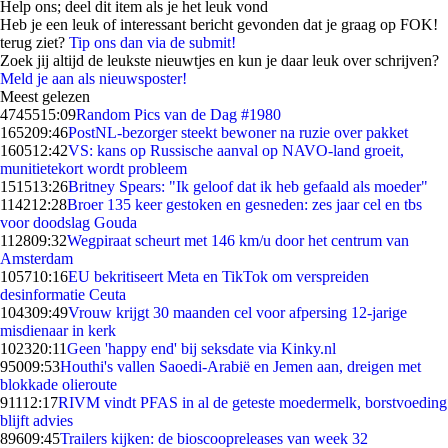
Help ons; deel dit item als je het leuk vond
Heb je een leuk of interessant bericht gevonden dat je graag op FOK!
terug ziet?
Tip ons dan via de submit!
Zoek jij altijd de leukste nieuwtjes en kun je daar leuk over schrijven?
Meld je aan als nieuwsposter!
Meest gelezen
47455
15:09
Random Pics van de Dag #1980
1652
09:46
PostNL-bezorger steekt bewoner na ruzie over pakket
1605
12:42
VS: kans op Russische aanval op NAVO-land groeit,
munitietekort wordt probleem
1515
13:26
Britney Spears: "Ik geloof dat ik heb gefaald als moeder"
1142
12:28
Broer 135 keer gestoken en gesneden: zes jaar cel en tbs
voor doodslag Gouda
1128
09:32
Wegpiraat scheurt met 146 km/u door het centrum van
Amsterdam
1057
10:16
EU bekritiseert Meta en TikTok om verspreiden
desinformatie Ceuta
1043
09:49
Vrouw krijgt 30 maanden cel voor afpersing 12-jarige
misdienaar in kerk
1023
20:11
Geen 'happy end' bij seksdate via Kinky.nl
950
09:53
Houthi's vallen Saoedi-Arabië en Jemen aan, dreigen met
blokkade olieroute
911
12:17
RIVM vindt PFAS in al de geteste moedermelk, borstvoeding
blijft advies
896
09:45
Trailers kijken: de bioscoopreleases van week 32