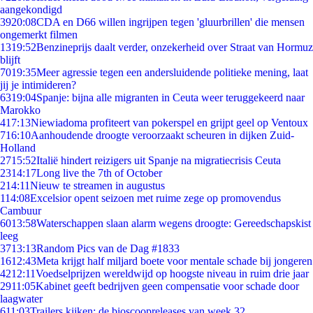
aangekondigd
39
20:08
CDA en D66 willen ingrijpen tegen 'gluurbrillen' die mensen
ongemerkt filmen
13
19:52
Benzineprijs daalt verder, onzekerheid over Straat van Hormuz
blijft
70
19:35
Meer agressie tegen een andersluidende politieke mening, laat
jij je intimideren?
63
19:04
Spanje: bijna alle migranten in Ceuta weer teruggekeerd naar
Marokko
4
17:13
Niewiadoma profiteert van pokerspel en grijpt geel op Ventoux
7
16:10
Aanhoudende droogte veroorzaakt scheuren in dijken Zuid-
Holland
27
15:52
Italië hindert reizigers uit Spanje na migratiecrisis Ceuta
23
14:17
Long live the 7th of October
2
14:11
Nieuw te streamen in augustus
1
14:08
Excelsior opent seizoen met ruime zege op promovendus
Cambuur
60
13:58
Waterschappen slaan alarm wegens droogte: Gereedschapskist
leeg
37
13:13
Random Pics van de Dag #1833
16
12:43
Meta krijgt half miljard boete voor mentale schade bij jongeren
42
12:11
Voedselprijzen wereldwijd op hoogste niveau in ruim drie jaar
29
11:05
Kabinet geeft bedrijven geen compensatie voor schade door
laagwater
6
11:03
Trailers kijken: de bioscoopreleases van week 32