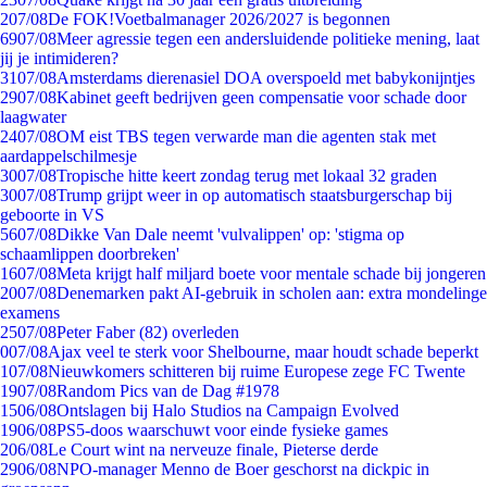
2
07/08
De FOK!Voetbalmanager 2026/2027 is begonnen
69
07/08
Meer agressie tegen een andersluidende politieke mening, laat
jij je intimideren?
31
07/08
Amsterdams dierenasiel DOA overspoeld met babykonijntjes
29
07/08
Kabinet geeft bedrijven geen compensatie voor schade door
laagwater
24
07/08
OM eist TBS tegen verwarde man die agenten stak met
aardappelschilmesje
30
07/08
Tropische hitte keert zondag terug met lokaal 32 graden
30
07/08
Trump grijpt weer in op automatisch staatsburgerschap bij
geboorte in VS
56
07/08
Dikke Van Dale neemt 'vulvalippen' op: 'stigma op
schaamlippen doorbreken'
16
07/08
Meta krijgt half miljard boete voor mentale schade bij jongeren
20
07/08
Denemarken pakt AI-gebruik in scholen aan: extra mondelinge
examens
25
07/08
Peter Faber (82) overleden
0
07/08
Ajax veel te sterk voor Shelbourne, maar houdt schade beperkt
1
07/08
Nieuwkomers schitteren bij ruime Europese zege FC Twente
19
07/08
Random Pics van de Dag #1978
15
06/08
Ontslagen bij Halo Studios na Campaign Evolved
19
06/08
PS5-doos waarschuwt voor einde fysieke games
2
06/08
Le Court wint na nerveuze finale, Pieterse derde
29
06/08
NPO-manager Menno de Boer geschorst na dickpic in