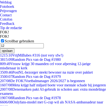
Weblog
Fotoboek
Prijsvragen
Contact
Colofon
Feedback
Tip de redactie
FOK!
FOK!
Scrollbar gebruiken
opslaan
12
15:10
VrijMiBabes #316 (not very sfw!)
38
15:09
Random Pics van de Dag #1980
8
09:49
Vrouw krijgt 30 maanden cel voor afpersing 12-jarige
misdienaar in kerk
35
09:46
PostNL-bezorger steekt bewoner na ruzie over pakket
35
00:07
Random Pics van de Dag #1979
2
07/08
De FOK!Voetbalmanager 2026/2027 is begonnen
16
07/08
Meta krijgt half miljard boete voor mentale schade bij jongeren
20
07/08
Denemarken pakt AI-gebruik in scholen aan: extra mondelinge
examens
19
07/08
Random Pics van de Dag #1978
66
06/08
Onlyfans-model met G-cup wil als NASA-ambassadeur naar