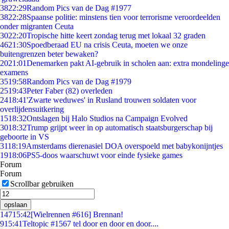
38
22:29
Random Pics van de Dag #1977
38
22:28
Spaanse politie: minstens tien voor terrorisme veroordeelden
onder migranten Ceuta
30
22:20
Tropische hitte keert zondag terug met lokaal 32 graden
46
21:30
Spoedberaad EU na crisis Ceuta, moeten we onze
buitengrenzen beter bewaken?
20
21:01
Denemarken pakt AI-gebruik in scholen aan: extra mondelinge
examens
35
19:58
Random Pics van de Dag #1979
25
19:43
Peter Faber (82) overleden
24
18:41
'Zwarte weduwes' in Rusland trouwen soldaten voor
overlijdensuitkering
15
18:32
Ontslagen bij Halo Studios na Campaign Evolved
30
18:32
Trump grijpt weer in op automatisch staatsburgerschap bij
geboorte in VS
31
18:19
Amsterdams dierenasiel DOA overspoeld met babykonijntjes
19
18:06
PS5-doos waarschuwt voor einde fysieke games
Forum
Forum
Scrollbar gebruiken
opslaan
147
15:42
[Wielrennen #616] Brennan!
9
15:41
Teltopic #1567 tel door en door en door....