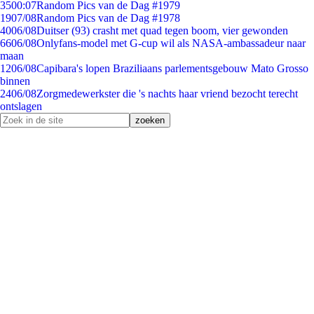
35
00:07
Random Pics van de Dag #1979
19
07/08
Random Pics van de Dag #1978
40
06/08
Duitser (93) crasht met quad tegen boom, vier gewonden
66
06/08
Onlyfans-model met G-cup wil als NASA-ambassadeur naar
maan
12
06/08
Capibara's lopen Braziliaans parlementsgebouw Mato Grosso
binnen
24
06/08
Zorgmedewerkster die 's nachts haar vriend bezocht terecht
ontslagen