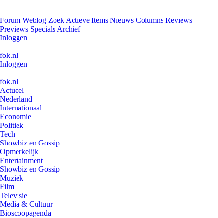
Forum
Weblog
Zoek
Actieve Items
Nieuws
Columns
Reviews
Previews
Specials
Archief
Inloggen
fok.nl
Inloggen
fok.nl
Actueel
Nederland
Internationaal
Economie
Politiek
Tech
Showbiz en Gossip
Opmerkelijk
Entertainment
Showbiz en Gossip
Muziek
Film
Televisie
Media & Cultuur
Bioscoopagenda