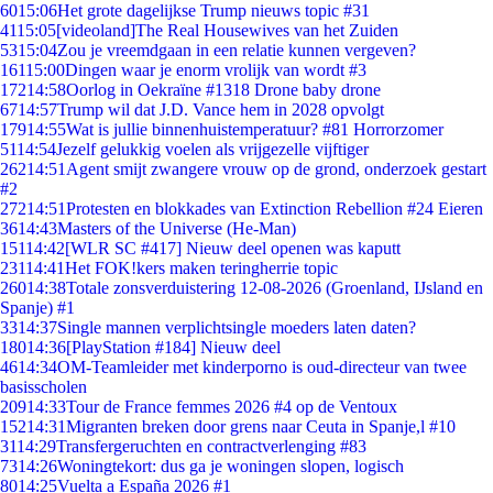
60
15:06
Het grote dagelijkse Trump nieuws topic #31
41
15:05
[videoland]The Real Housewives van het Zuiden
53
15:04
Zou je vreemdgaan in een relatie kunnen vergeven?
161
15:00
Dingen waar je enorm vrolijk van wordt #3
172
14:58
Oorlog in Oekraïne #1318 Drone baby drone
67
14:57
Trump wil dat J.D. Vance hem in 2028 opvolgt
179
14:55
Wat is jullie binnenhuistemperatuur? #81 Horrorzomer
51
14:54
Jezelf gelukkig voelen als vrijgezelle vijftiger
262
14:51
Agent smijt zwangere vrouw op de grond, onderzoek gestart
#2
272
14:51
Protesten en blokkades van Extinction Rebellion #24 Eieren
36
14:43
Masters of the Universe (He-Man)
151
14:42
[WLR SC #417] Nieuw deel openen was kaputt
231
14:41
Het FOK!kers maken teringherrie topic
260
14:38
Totale zonsverduistering 12-08-2026 (Groenland, IJsland en
Spanje) #1
33
14:37
Single mannen verplichtsingle moeders laten daten?
180
14:36
[PlayStation #184] Nieuw deel
46
14:34
OM-Teamleider met kinderporno is oud-directeur van twee
basisscholen
209
14:33
Tour de France femmes 2026 #4 op de Ventoux
152
14:31
Migranten breken door grens naar Ceuta in Spanje,l #10
31
14:29
Transfergeruchten en contractverlenging #83
73
14:26
Woningtekort: dus ga je woningen slopen, logisch
80
14:25
Vuelta a España 2026 #1