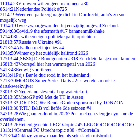
110
14:23
Vrouwen willen geen man meer #30
86
14:21
Nederlandse Politiek #725
21
14:19
Weer een parkeergarage dicht in Dordrecht, auto's zo snel
mogelijk weg
19
14:19
Twee zwaargewonden bij eenzijdig ongeval Zeeland.
59
14:08
Covid19 the aftermath #17 bananenmilkshake
17
14:08
Ik wil een eigen politieke partij oprichten
218
13:57
Russia vs Ukraine #91
97
13:54
Afvallen met injecties #4
19
13:50
Winter op het zuidelijk halfrond 2026
125
13:44
[SBS6] De Bondgenoten #318 Een klein kusje moet kunnen
168
13:43
Voorspel hier het warmtegetal van 2026
54
13:43
Eeuwig voortleven
29
13:41
Prijs Bar le duc rood in het buitenland
72
13:39
MODUS Super Series Darts #2: 's werelds mooiste
dartskweekvijver
230
13:35
Nederland stevent af op watertekort
285
13:35
MotoGP #93 Met de TT in Assen
135
13:33
[DRT SC] #6: RendacGoden sponsored by TONZON
194
13:30
[RTL] B&B vol liefde 6de seizoen #4
247
13:28
Wie gaan er dood in 2026?Post met een vleugje cynisme de
overledenen.
274
13:26
Het enige echte LEGO-topic #45 LEGOOOOOOOOOOO
18
13:14
Centraal FC Utrecht topic #88 - #CorreiaIn
32
13:14
Dakloze vrouw maanden als seksslavin misbruikt