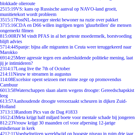
blokkade olieroute
25
15:19
VS: kans op Russische aanval op NAVO-land groeit,
munitietekort wordt probleem
35
15:17
PostNL-bezorger steekt bewoner na ruzie over pakket
37
15:16
CDA en D66 willen ingrijpen tegen 'gluurbrillen' die mensen
ongemerkt filmen
8
15:00
RIVM vindt PFAS in al het geteste moedermelk, borstvoeding
blijft advies
57
14:44
Spanje: bijna alle migranten in Ceuta weer teruggekeerd naar
Marokko
69
14:25
Meer agressie tegen een andersluidende politieke mening, laat
jij je intimideren?
23
14:17
Long live the 7th of October
2
14:11
Nieuw te streamen in augustus
1
14:08
Excelsior opent seizoen met ruime zege op promovendus
Cambuur
60
13:58
Waterschappen slaan alarm wegens droogte: Gereedschapskist
leeg
6
13:57
Aanhoudende droogte veroorzaakt scheuren in dijken Zuid-
Holland
37
13:13
Random Pics van de Dag #1833
16
12:43
Meta krijgt half miljard boete voor mentale schade bij jongeren
8
12:23
Vrouw krijgt 30 maanden cel voor afpersing 12-jarige
misdienaar in kerk
42
12:11
Voedselprijzen wereldwijd op hoogste niveau in ruim drie jaar