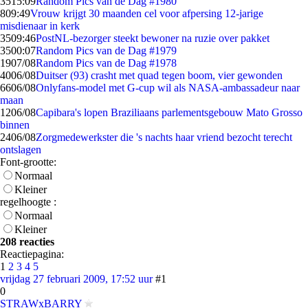
35
15:09
Random Pics van de Dag #1980
8
09:49
Vrouw krijgt 30 maanden cel voor afpersing 12-jarige
misdienaar in kerk
35
09:46
PostNL-bezorger steekt bewoner na ruzie over pakket
35
00:07
Random Pics van de Dag #1979
19
07/08
Random Pics van de Dag #1978
40
06/08
Duitser (93) crasht met quad tegen boom, vier gewonden
66
06/08
Onlyfans-model met G-cup wil als NASA-ambassadeur naar
maan
12
06/08
Capibara's lopen Braziliaans parlementsgebouw Mato Grosso
binnen
24
06/08
Zorgmedewerkster die 's nachts haar vriend bezocht terecht
ontslagen
Font-grootte:
Normaal
Kleiner
regelhoogte :
Normaal
Kleiner
208 reacties
Reactiepagina:
1
2
3
4
5
vrijdag 27 februari 2009, 17:52 uur
#1
0
STRAWxBARRY