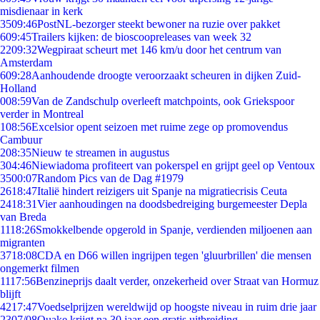
misdienaar in kerk
35
09:46
PostNL-bezorger steekt bewoner na ruzie over pakket
6
09:45
Trailers kijken: de bioscoopreleases van week 32
22
09:32
Wegpiraat scheurt met 146 km/u door het centrum van
Amsterdam
6
09:28
Aanhoudende droogte veroorzaakt scheuren in dijken Zuid-
Holland
0
08:59
Van de Zandschulp overleeft matchpoints, ook Griekspoor
verder in Montreal
1
08:56
Excelsior opent seizoen met ruime zege op promovendus
Cambuur
2
08:35
Nieuw te streamen in augustus
3
04:46
Niewiadoma profiteert van pokerspel en grijpt geel op Ventoux
35
00:07
Random Pics van de Dag #1979
26
18:47
Italië hindert reizigers uit Spanje na migratiecrisis Ceuta
24
18:31
Vier aanhoudingen na doodsbedreiging burgemeester Depla
van Breda
11
18:26
Smokkelbende opgerold in Spanje, verdienden miljoenen aan
migranten
37
18:08
CDA en D66 willen ingrijpen tegen 'gluurbrillen' die mensen
ongemerkt filmen
11
17:56
Benzineprijs daalt verder, onzekerheid over Straat van Hormuz
blijft
42
17:47
Voedselprijzen wereldwijd op hoogste niveau in ruim drie jaar
23
07/08
Quake krijgt na 30 jaar een gratis uitbreiding