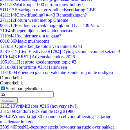
83
11:23
Wat koopt 1000 euro in jouw hobby?
51
11:15
Ervaringen met gezondheidsverklaring CBR
42
11:14
[Crowdfunding] #443 Rentestijgingen?
27
11:12
Forum werkt niet op Chrome
90
11:12
Post hier zo vaak mogelijk om 11:11 #39 Vanz11
7
10:45
Poepen tijdens het tandenpoetsen
11
10:44
Hoe hiermee om te gaan?
60
10:36
Magic mushrooms
12
10:31
Opmerkelijke foto's van Funda #243
223
10:15
[Live Eredivisie #1784] Dying seconds van het seizoen!
0
10:14
[KERST] Adventskalenders 2026
105
10:11
Het grote goedemorgen topic #3
38
10:08
Horrorfilms #33: Halloween
118
10:04
Vrienden gaan op vakantie zonder mij uit te nodigen
Opmerkelijk
Opmerkelijk
Scrollbar gebruiken
opslaan
12
15:10
VrijMiBabes #316 (not very sfw!)
35
15:09
Random Pics van de Dag #1980
8
09:49
Vrouw krijgt 30 maanden cel voor afpersing 12-jarige
misdienaar in kerk
35
09:46
PostNL-bezorger steekt bewoner na ruzie over pakket