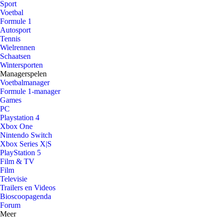
Sport
Voetbal
Formule 1
Autosport
Tennis
Wielrennen
Schaatsen
Wintersporten
Managerspelen
Voetbalmanager
Formule 1-manager
Games
PC
Playstation 4
Xbox One
Nintendo Switch
Xbox Series X|S
PlayStation 5
Film & TV
Film
Televisie
Trailers en Videos
Bioscoopagenda
Forum
Meer