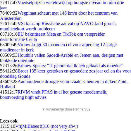
779
17:47
Voedselprijzen wereldwijd op hoogste niveau in ruim drie
jaar
764
09:32
Wegpiraat scheurt met 146 km/u door het centrum van
Amsterdam
726
12:42
VS: kans op Russische aanval op NAVO-land groeit,
munitietekort wordt probleem
687
10:16
EU bekritiseert Meta en TikTok om verspreiden
desinformatie Ceuta
680
09:49
Vrouw krijgt 30 maanden cel voor afpersing 12-jarige
misdienaar in kerk
605
09:53
Houthi's vallen Saoedi-Arabië en Jemen aan, dreigen met
blokkade olieroute
573
13:26
Britney Spears: "Ik geloof dat ik heb gefaald als moeder"
564
12:28
Broer 135 keer gestoken en gesneden: zes jaar cel en tbs voor
doodslag Gouda
486
09:28
Aanhoudende droogte veroorzaakt scheuren in dijken Zuid-
Holland
415
12:17
RIVM vindt PFAS in al het geteste moedermelk,
borstvoeding blijft advies
▼ Advertentie door Refinery89
Lees ook
12
15:10
VrijMiBabes #316 (not very sfw!)