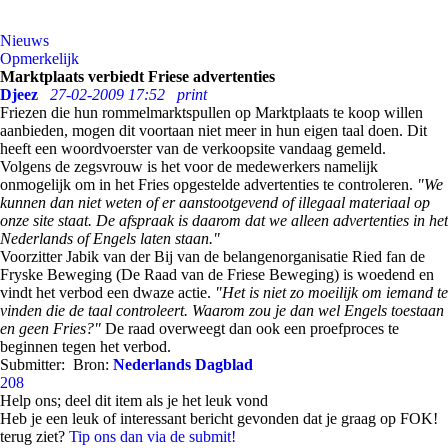
Nieuws
Opmerkelijk
Marktplaats verbiedt Friese advertenties
Djeez
27-02-2009 17:52
print
Friezen die hun rommelmarktspullen op Marktplaats te koop willen
aanbieden, mogen dit voortaan niet meer in hun eigen taal doen. Dit
heeft een woordvoerster van de verkoopsite vandaag gemeld.
Volgens de zegsvrouw is het voor de medewerkers namelijk
onmogelijk om in het Fries opgestelde advertenties te controleren.
"We
kunnen dan niet weten of er aanstootgevend of illegaal materiaal op
onze site staat. De afspraak is daarom dat we alleen advertenties in het
Nederlands of Engels laten staan."
Voorzitter Jabik van der Bij van de belangenorganisatie Ried fan de
Fryske Beweging (De Raad van de Friese Beweging) is woedend en
vindt het verbod een dwaze actie.
"Het is niet zo moeilijk om iemand te
vinden die de taal controleert. Waarom zou je dan wel Engels toestaan
en geen Fries?"
De raad overweegt dan ook een proefproces te
beginnen tegen het verbod.
Submitter:
Bron:
Nederlands Dagblad
208
Help ons; deel dit item als je het leuk vond
Heb je een leuk of interessant bericht gevonden dat je graag op FOK!
terug ziet?
Tip ons dan via de submit!