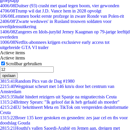
groepsapp
40
06/08
Duitser (93) crasht met quad tegen boom, vier gewonden
47
06/08
Trump wil dat J.D. Vance hem in 2028 opvolgt
1
06/08
Lemmen boekt eerste profzege in zware Ronde van Polen-rit
24
06/08
'Zwarte weduwes' in Rusland trouwen soldaten voor
overlijdensuitkering
14
06/08
Zangeres en Idols-jurylid Jerney Kaagman op 79-jarige leeftijd
overleden
10
06/08
Netflix-abonnees krijgen exclusieve early access tot
uitgebreide GTA VI trailer
Actieve items
Actieve items
Scrollbar gebruiken
opslaan
38
15:41
Random Pics van de Dag #1980
22
15:40
Wegpiraat scheurt met 146 km/u door het centrum van
Amsterdam
26
15:35
Italië hindert reizigers uit Spanje na migratiecrisis Ceuta
13
15:24
Britney Spears: "Ik geloof dat ik heb gefaald als moeder"
42
15:24
EU bekritiseert Meta en TikTok om verspreiden desinformatie
Ceuta
13
15:22
Broer 135 keer gestoken en gesneden: zes jaar cel en tbs voor
doodslag Gouda
28
15:21
Houthi's vallen Saoedi-Arabië en Jemen aan, dreigen met