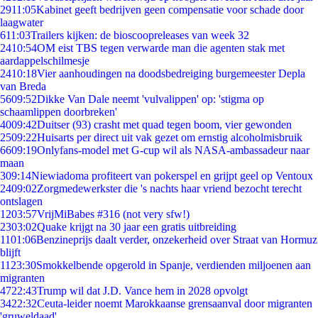
29
11:05
Kabinet geeft bedrijven geen compensatie voor schade door
laagwater
6
11:03
Trailers kijken: de bioscoopreleases van week 32
24
10:54
OM eist TBS tegen verwarde man die agenten stak met
aardappelschilmesje
24
10:18
Vier aanhoudingen na doodsbedreiging burgemeester Depla
van Breda
56
09:52
Dikke Van Dale neemt 'vulvalippen' op: 'stigma op
schaamlippen doorbreken'
40
09:42
Duitser (93) crasht met quad tegen boom, vier gewonden
25
09:22
Huisarts per direct uit vak gezet om ernstig alcoholmisbruik
66
09:19
Onlyfans-model met G-cup wil als NASA-ambassadeur naar
maan
3
09:14
Niewiadoma profiteert van pokerspel en grijpt geel op Ventoux
24
09:02
Zorgmedewerkster die 's nachts haar vriend bezocht terecht
ontslagen
12
03:57
VrijMiBabes #316 (not very sfw!)
23
03:02
Quake krijgt na 30 jaar een gratis uitbreiding
11
01:06
Benzineprijs daalt verder, onzekerheid over Straat van Hormuz
blijft
11
23:30
Smokkelbende opgerold in Spanje, verdienden miljoenen aan
migranten
47
22:43
Trump wil dat J.D. Vance hem in 2028 opvolgt
34
22:32
Ceuta-leider noemt Marokkaanse grensaanval door migranten
'gruweldaad'