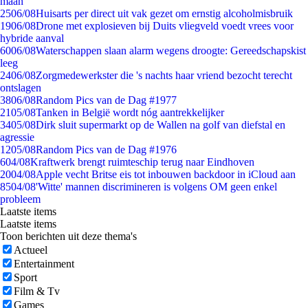
maan
25
06/08
Huisarts per direct uit vak gezet om ernstig alcoholmisbruik
19
06/08
Drone met explosieven bij Duits vliegveld voedt vrees voor
hybride aanval
60
06/08
Waterschappen slaan alarm wegens droogte: Gereedschapskist
leeg
24
06/08
Zorgmedewerkster die 's nachts haar vriend bezocht terecht
ontslagen
38
06/08
Random Pics van de Dag #1977
21
05/08
Tanken in België wordt nóg aantrekkelijker
34
05/08
Dirk sluit supermarkt op de Wallen na golf van diefstal en
agressie
12
05/08
Random Pics van de Dag #1976
6
04/08
Kraftwerk brengt ruimteschip terug naar Eindhoven
20
04/08
Apple vecht Britse eis tot inbouwen backdoor in iCloud aan
85
04/08
'Witte' mannen discrimineren is volgens OM geen enkel
probleem
Laatste items
Laatste items
Toon berichten uit deze thema's
Actueel
Entertainment
Sport
Film & Tv
Games