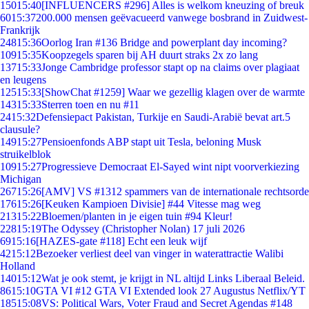
150
15:40
[INFLUENCERS #296] Alles is welkom kneuzing of breuk
60
15:37
200.000 mensen geëvacueerd vanwege bosbrand in Zuidwest-
Frankrijk
248
15:36
Oorlog Iran #136 Bridge and powerplant day incoming?
109
15:35
Koopzegels sparen bij AH duurt straks 2x zo lang
137
15:33
Jonge Cambridge professor stapt op na claims over plagiaat
en leugens
125
15:33
[ShowChat #1259] Waar we gezellig klagen over de warmte
143
15:33
Sterren toen en nu #11
24
15:32
Defensiepact Pakistan, Turkije en Saudi-Arabië bevat art.5
clausule?
149
15:27
Pensioenfonds ABP stapt uit Tesla, beloning Musk
struikelblok
109
15:27
Progressieve Democraat El-Sayed wint nipt voorverkiezing
Michigan
267
15:26
[AMV] VS #1312 spammers van de internationale rechtsorde
176
15:26
[Keuken Kampioen Divisie] #44 Vitesse mag weg
213
15:22
Bloemen/planten in je eigen tuin #94 Kleur!
228
15:19
The Odyssey (Christopher Nolan) 17 juli 2026
69
15:16
[HAZES-gate #118] Echt een leuk wijf
42
15:12
Bezoeker verliest deel van vinger in waterattractie Walibi
Holland
140
15:12
Wat je ook stemt, je krijgt in NL altijd Links Liberaal Beleid.
86
15:10
GTA VI #12 GTA VI Extended look 27 Augustus Netflix/YT
185
15:08
VS: Political Wars, Voter Fraud and Secret Agendas #148