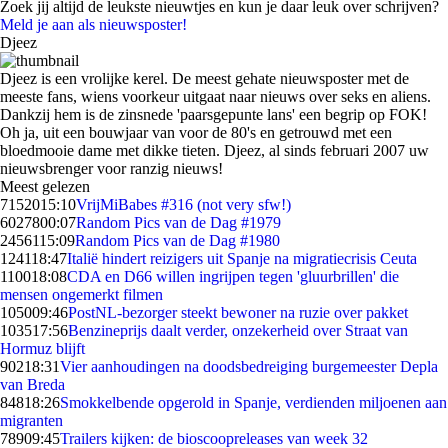
Zoek jij altijd de leukste nieuwtjes en kun je daar leuk over schrijven?
Meld je aan als nieuwsposter!
Djeez
Djeez is een vrolijke kerel. De meest gehate nieuwsposter met de
meeste fans, wiens voorkeur uitgaat naar nieuws over seks en aliens.
Dankzij hem is de zinsnede 'paarsgepunte lans' een begrip op FOK!
Oh ja, uit een bouwjaar van voor de 80's en getrouwd met een
bloedmooie dame met dikke tieten. Djeez, al sinds februari 2007 uw
nieuwsbrenger voor ranzig nieuws!
Meest gelezen
71520
15:10
VrijMiBabes #316 (not very sfw!)
60278
00:07
Random Pics van de Dag #1979
24561
15:09
Random Pics van de Dag #1980
1241
18:47
Italië hindert reizigers uit Spanje na migratiecrisis Ceuta
1100
18:08
CDA en D66 willen ingrijpen tegen 'gluurbrillen' die
mensen ongemerkt filmen
1050
09:46
PostNL-bezorger steekt bewoner na ruzie over pakket
1035
17:56
Benzineprijs daalt verder, onzekerheid over Straat van
Hormuz blijft
902
18:31
Vier aanhoudingen na doodsbedreiging burgemeester Depla
van Breda
848
18:26
Smokkelbende opgerold in Spanje, verdienden miljoenen aan
migranten
789
09:45
Trailers kijken: de bioscoopreleases van week 32