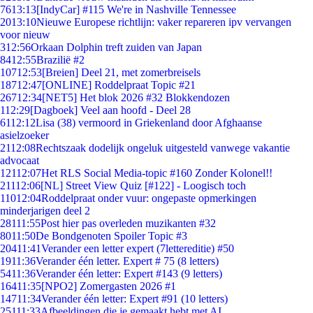
76
13:13
[IndyCar] #115 We're in Nashville Tennessee
20
13:10
Nieuwe Europese richtlijn: vaker repareren ipv vervangen
voor nieuw
3
12:56
Orkaan Dolphin treft zuiden van Japan
84
12:55
Brazilië #2
107
12:53
[Breien] Deel 21, met zomerbreisels
187
12:47
[ONLINE] Roddelpraat Topic #21
267
12:34
[NET5] Het blok 2026 #32 Blokkendozen
1
12:29
[Dagboek] Veel aan hoofd - Deel 28
61
12:12
Lisa (38) vermoord in Griekenland door Afghaanse
asielzoeker
21
12:08
Rechtszaak dodelijk ongeluk uitgesteld vanwege vakantie
advocaat
121
12:07
Het RLS Social Media-topic #160 Zonder Kolonel!!
211
12:06
[NL] Street View Quiz [#122] - Loogisch toch
110
12:04
Roddelpraat onder vuur: ongepaste opmerkingen
minderjarigen deel 2
281
11:55
Post hier pas overleden muzikanten #32
80
11:50
De Bondgenoten Spoiler Topic #3
204
11:41
Verander een letter expert (7lettereditie) #50
19
11:36
Verander één letter. Expert # 75 (8 letters)
54
11:36
Verander één letter: Expert #143 (9 letters)
164
11:35
[NPO2] Zomergasten 2026 #1
147
11:34
Verander één letter: Expert #91 (10 letters)
251
11:33
Afbeeldingen die je gemaakt hebt met AI