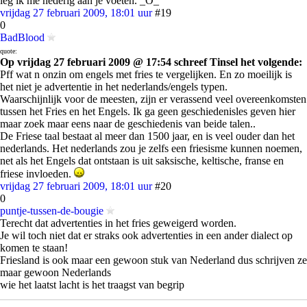
leg ik me nederig aan je voeten. _O_
vrijdag 27 februari 2009, 18:01 uur
#19
0
BadBlood
quote:
Op vrijdag 27 februari 2009 @ 17:54 schreef Tinsel het volgende:
Pff wat n onzin om engels met fries te vergelijken. En zo moeilijk is
het niet je advertentie in het nederlands/engels typen.
Waarschijnlijk voor de meesten, zijn er verassend veel overeenkomsten
tussen het Fries en het Engels. Ik ga geen geschiedenisles geven hier
maar zoek maar eens naar de geschiedenis van beide talen..
De Friese taal bestaat al meer dan 1500 jaar, en is veel ouder dan het
nederlands. Het nederlands zou je zelfs een friesisme kunnen noemen,
net als het Engels dat ontstaan is uit saksische, keltische, franse en
friese invloeden.
vrijdag 27 februari 2009, 18:01 uur
#20
0
puntje-tussen-de-bougie
Terecht dat advertenties in het fries geweigerd worden.
Je wil toch niet dat er straks ook advertenties in een ander dialect op
komen te staan!
Friesland is ook maar een gewoon stuk van Nederland dus schrijven ze
maar gewoon Nederlands
wie het laatst lacht is het traagst van begrip