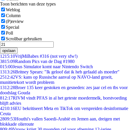
Toon berichten van deze types
Weblog
Column
(P)review
Special
Poll
Scrollbar gebruiken
opslaan
12
15:10
VrijMiBabes #316 (not very sfw!)
38
15:09
Random Pics van de Dag #1980
0
15:00
Jesus Simulator komt naar Nintendo Switch
13
13:26
Britney Spears: "Ik geloof dat ik heb gefaald als moeder"
25
12:42
VS: kans op Russische aanval op NAVO-land groeit,
munitietekort wordt probleem
13
12:28
Broer 135 keer gestoken en gesneden: zes jaar cel en tbs voor
doodslag Gouda
8
12:17
RIVM vindt PFAS in al het geteste moedermelk, borstvoeding
blijft advies
42
10:16
EU bekritiseert Meta en TikTok om verspreiden desinformatie
Ceuta
28
09:53
Houthi's vallen Saoedi-Arabië en Jemen aan, dreigen met
blokkade olieroute
8
09:49
Vrouw krijgt 30 maanden cel voor afpersing 12-jarige