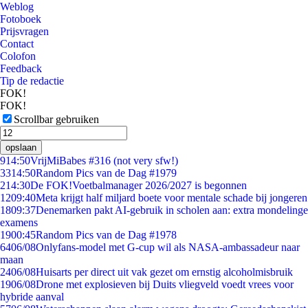
Weblog
Fotoboek
Prijsvragen
Contact
Colofon
Feedback
Tip de redactie
FOK!
FOK!
Scrollbar gebruiken
opslaan
9
14:50
VrijMiBabes #316 (not very sfw!)
33
14:50
Random Pics van de Dag #1979
2
14:30
De FOK!Voetbalmanager 2026/2027 is begonnen
12
09:40
Meta krijgt half miljard boete voor mentale schade bij jongeren
18
09:37
Denemarken pakt AI-gebruik in scholen aan: extra mondelinge
examens
19
00:45
Random Pics van de Dag #1978
64
06/08
Onlyfans-model met G-cup wil als NASA-ambassadeur naar
maan
24
06/08
Huisarts per direct uit vak gezet om ernstig alcoholmisbruik
19
06/08
Drone met explosieven bij Duits vliegveld voedt vrees voor
hybride aanval