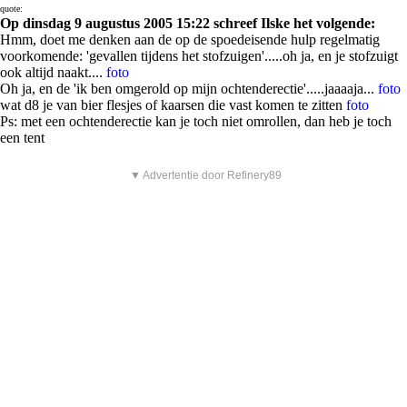
quote:
Op dinsdag 9 augustus 2005 15:22 schreef Ilske het volgende:
Hmm, doet me denken aan de op de spoedeisende hulp regelmatig
voorkomende: 'gevallen tijdens het stofzuigen'.....oh ja, en je stofzuigt
ook altijd naakt....
foto
Oh ja, en de 'ik ben omgerold op mijn ochtenderectie'.....jaaaaja...
foto
wat d8 je van bier flesjes of kaarsen die vast komen te zitten
foto
Ps: met een ochtenderectie kan je toch niet omrollen, dan heb je toch
een tent
▼ Advertentie door Refinery89