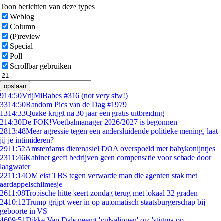
Toon berichten van deze types
Weblog
Column
(P)review
Special
Poll
Scrollbar gebruiken
opslaan
9
14:50
VrijMiBabes #316 (not very sfw!)
33
14:50
Random Pics van de Dag #1979
13
14:33
Quake krijgt na 30 jaar een gratis uitbreiding
2
14:30
De FOK!Voetbalmanager 2026/2027 is begonnen
28
13:48
Meer agressie tegen een andersluidende politieke mening, laat
jij je intimideren?
29
11:52
Amsterdams dierenasiel DOA overspoeld met babykonijntjes
23
11:46
Kabinet geeft bedrijven geen compensatie voor schade door
laagwater
22
11:14
OM eist TBS tegen verwarde man die agenten stak met
aardappelschilmesje
26
11:08
Tropische hitte keert zondag terug met lokaal 32 graden
24
10:12
Trump grijpt weer in op automatisch staatsburgerschap bij
geboorte in VS
46
09:51
Dikke Van Dale neemt 'vulvalippen' op: 'stigma op