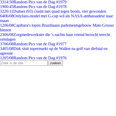
33
14:50
Random Pics van de Dag #1979
19
00:45
Random Pics van de Dag #1978
32
20:11
Duitser (93) crasht met quad tegen boom, vier gewonden
64
06/08
Onlyfans-model met G-cup wil als NASA-ambassadeur naar
maan
12
06/08
Capibara's lopen Braziliaans parlementsgebouw Mato Grosso
binnen
23
06/08
Zorgmedewerkster die 's nachts haar vriend bezocht terecht
ontslagen
37
06/08
Random Pics van de Dag #1977
34
05/08
Dirk sluit supermarkt op de Wallen na golf van diefstal en
agressie
12
05/08
Random Pics van de Dag #1976