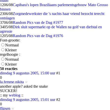
maan
12
06/08
Capibara's lopen Braziliaans parlementsgebouw Mato Grosso
binnen
23
06/08
Zorgmedewerkster die 's nachts haar vriend bezocht terecht
ontslagen
37
06/08
Random Pics van de Dag #1977
34
05/08
Dirk sluit supermarkt op de Wallen na golf van diefstal en
agressie
12
05/08
Random Pics van de Dag #1976
Font-grootte:
Normaal
Kleiner
regelhoogte :
Normaal
Kleiner
50 reacties
dinsdag 9 augustus 2005, 15:00 uur
#1
0
la.femme.nikita
another apple? asked the snake
SUCKER!
:: my
weblog
::
dinsdag 9 augustus 2005, 15:01 uur
#2
0
flipsen