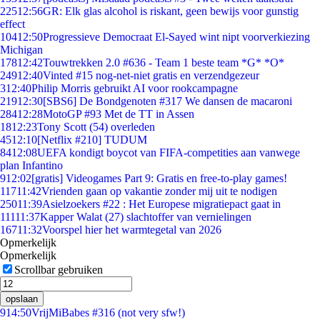
225
12:56
GR: Elk glas alcohol is riskant, geen bewijs voor gunstig
effect
104
12:50
Progressieve Democraat El-Sayed wint nipt voorverkiezing
Michigan
178
12:42
Touwtrekken 2.0 #636 - Team 1 beste team *G* *O*
249
12:40
Vinted #15 nog-net-niet gratis en verzendgezeur
3
12:40
Philip Morris gebruikt AI voor rookcampagne
219
12:30
[SBS6] De Bondgenoten #317 We dansen de macaroni
284
12:28
MotoGP #93 Met de TT in Assen
18
12:23
Tony Scott (54) overleden
45
12:10
[Netflix #210] TUDUM
84
12:08
UEFA kondigt boycot van FIFA-competities aan vanwege
plan Infantino
9
12:02
[gratis] Videogames Part 9: Gratis en free-to-play games!
117
11:42
Vrienden gaan op vakantie zonder mij uit te nodigen
250
11:39
Asielzoekers #22 : Het Europese migratiepact gaat in
111
11:37
Kapper Walat (27) slachtoffer van vernielingen
167
11:32
Voorspel hier het warmtegetal van 2026
Opmerkelijk
Opmerkelijk
Scrollbar gebruiken
opslaan
9
14:50
VrijMiBabes #316 (not very sfw!)