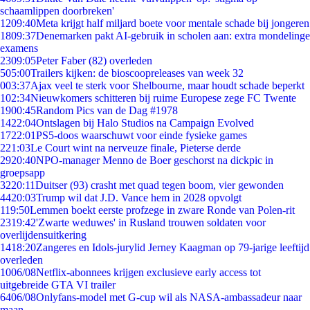
schaamlippen doorbreken'
12
09:40
Meta krijgt half miljard boete voor mentale schade bij jongeren
18
09:37
Denemarken pakt AI-gebruik in scholen aan: extra mondelinge
examens
23
09:05
Peter Faber (82) overleden
5
05:00
Trailers kijken: de bioscoopreleases van week 32
0
03:37
Ajax veel te sterk voor Shelbourne, maar houdt schade beperkt
1
02:34
Nieuwkomers schitteren bij ruime Europese zege FC Twente
19
00:45
Random Pics van de Dag #1978
14
22:04
Ontslagen bij Halo Studios na Campaign Evolved
17
22:01
PS5-doos waarschuwt voor einde fysieke games
2
21:03
Le Court wint na nerveuze finale, Pieterse derde
29
20:40
NPO-manager Menno de Boer geschorst na dickpic in
groepsapp
32
20:11
Duitser (93) crasht met quad tegen boom, vier gewonden
44
20:03
Trump wil dat J.D. Vance hem in 2028 opvolgt
1
19:50
Lemmen boekt eerste profzege in zware Ronde van Polen-rit
23
19:42
'Zwarte weduwes' in Rusland trouwen soldaten voor
overlijdensuitkering
14
18:20
Zangeres en Idols-jurylid Jerney Kaagman op 79-jarige leeftijd
overleden
10
06/08
Netflix-abonnees krijgen exclusieve early access tot
uitgebreide GTA VI trailer
64
06/08
Onlyfans-model met G-cup wil als NASA-ambassadeur naar
maan