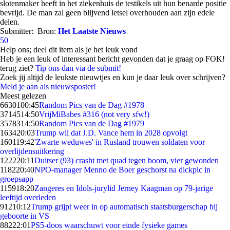
slotenmaker heeft in het ziekenhuis de testikels uit hun benarde positie
bevrijd. De man zal geen blijvend letsel overhouden aan zijn edele
delen.
Submitter:
Bron:
Het Laatste Nieuws
50
Help ons; deel dit item als je het leuk vond
Heb je een leuk of interessant bericht gevonden dat je graag op FOK!
terug ziet?
Tip ons dan via de submit!
Zoek jij altijd de leukste nieuwtjes en kun je daar leuk over schrijven?
Meld je aan als nieuwsposter!
Meest gelezen
66301
00:45
Random Pics van de Dag #1978
37145
14:50
VrijMiBabes #316 (not very sfw!)
35783
14:50
Random Pics van de Dag #1979
1634
20:03
Trump wil dat J.D. Vance hem in 2028 opvolgt
1601
19:42
'Zwarte weduwes' in Rusland trouwen soldaten voor
overlijdensuitkering
1222
20:11
Duitser (93) crasht met quad tegen boom, vier gewonden
1182
20:40
NPO-manager Menno de Boer geschorst na dickpic in
groepsapp
1159
18:20
Zangeres en Idols-jurylid Jerney Kaagman op 79-jarige
leeftijd overleden
912
10:12
Trump grijpt weer in op automatisch staatsburgerschap bij
geboorte in VS
882
22:01
PS5-doos waarschuwt voor einde fysieke games