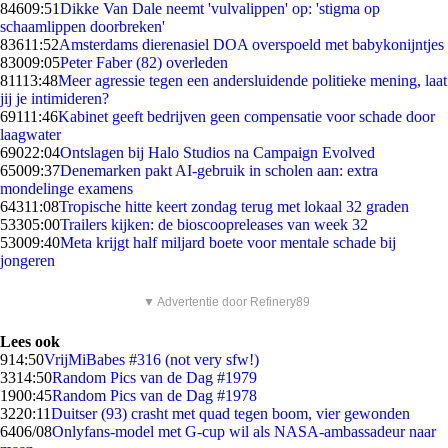
846
09:51
Dikke Van Dale neemt 'vulvalippen' op: 'stigma op
schaamlippen doorbreken'
836
11:52
Amsterdams dierenasiel DOA overspoeld met babykonijntjes
830
09:05
Peter Faber (82) overleden
811
13:48
Meer agressie tegen een andersluidende politieke mening, laat
jij je intimideren?
691
11:46
Kabinet geeft bedrijven geen compensatie voor schade door
laagwater
690
22:04
Ontslagen bij Halo Studios na Campaign Evolved
650
09:37
Denemarken pakt AI-gebruik in scholen aan: extra
mondelinge examens
643
11:08
Tropische hitte keert zondag terug met lokaal 32 graden
533
05:00
Trailers kijken: de bioscoopreleases van week 32
530
09:40
Meta krijgt half miljard boete voor mentale schade bij
jongeren
▼ Advertentie door Refinery89
Lees ook
9
14:50
VrijMiBabes #316 (not very sfw!)
33
14:50
Random Pics van de Dag #1979
19
00:45
Random Pics van de Dag #1978
32
20:11
Duitser (93) crasht met quad tegen boom, vier gewonden
64
06/08
Onlyfans-model met G-cup wil als NASA-ambassadeur naar