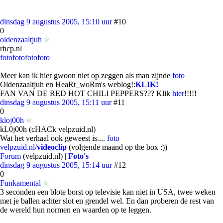
dinsdag 9 augustus 2005, 15:10 uur
#10
0
oldenzaaltjuh
rhcp.nl
foto
foto
foto
foto
Meer kan ik hier gwoon niet op zeggen als man zijnde
foto
Oldenzaaltjuh en HeaRt_woRm's weblog!:
KLIK!
FAN VAN DE RED HOT CHILI PEPPERS??? Klik
hier
!!!!!
dinsdag 9 augustus 2005, 15:11 uur
#11
0
kloj00h
kL0j00h (cHACk velpzuid.nl)
Wat het verhaal ook geweest is....
foto
velpzuid.nl/
videoclip
(volgende maand op the box :))
Forum
(velpzuid.nl) |
Foto's
dinsdag 9 augustus 2005, 15:14 uur
#12
0
Funkamental
3 seconden een blote borst op televisie kan niet in USA, twee weken
met je ballen achter slot en grendel wel. En dan proberen de rest van
de wereld hun normen en waarden op te leggen.