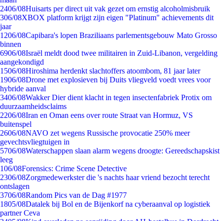
24
06/08
Huisarts per direct uit vak gezet om ernstig alcoholmisbruik
3
06/08
XBOX platform krijgt zijn eigen "Platinum" achievements dit
jaar
12
06/08
Capibara's lopen Braziliaans parlementsgebouw Mato Grosso
binnen
69
06/08
Israël meldt dood twee militairen in Zuid-Libanon, vergelding
aangekondigd
15
06/08
Hiroshima herdenkt slachtoffers atoombom, 81 jaar later
19
06/08
Drone met explosieven bij Duits vliegveld voedt vrees voor
hybride aanval
34
06/08
Wakker Dier dient klacht in tegen insectenfabriek Protix om
duurzaamheidsclaims
22
06/08
Iran en Oman eens over route Straat van Hormuz, VS
buitenspel
26
06/08
NAVO zet wegens Russische provocatie 250% meer
gevechtsvliegtuigen in
57
06/08
Waterschappen slaan alarm wegens droogte: Gereedschapskist
leeg
1
06/08
Forensics: Crime Scene Detective
23
06/08
Zorgmedewerkster die 's nachts haar vriend bezocht terecht
ontslagen
37
06/08
Random Pics van de Dag #1977
18
05/08
Datalek bij Bol en de Bijenkorf na cyberaanval op logistiek
partner Ceva