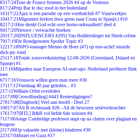
83
17:24
Tour de France femmes 2026 #4 op de Ventoux
8
17:24
Prijs Bar le duc rood in het buitenland
163
17:22
Ajax is een parodie op een voetbalclub #7 Vuurwerkjes
104
17:21
Migranten breken door grens naar Ceuta in Spanje,l #10
82
17:21
Hoe denkt God echt over homo-seksualiteit? deel 4
94
17:20
Nieuwe / verwachte boeken
203
17:20
[INFLUENCERS #295] Van flodderslinger tot Shrek-crème
79
17:19
De Bondgenoten Spoiler Topic #3
122
17:18
NPO-manager Menno de Boer (47) op non-actief stuurde
dick-pic rond
251
17:18
Totale zonsverduistering 12-08-2026 (Groenland, IJsland en
Spanje) #1
1
17:16
Miljarden naar Europese AI-start-ups: Nederland profiteert flink
mee
67
17:16
Vrouwen willen geen man meer #30
171
17:12
Vandaag 40 jaar geleden... #3
2
17:11
William Orbit overleden
21
17:09
[Crowdfunding] #443 Rentestijgingen?
278
17:08
[Dagboek] Veel aan hoofd - Deel 27
100
17:07
Ali B rechtszaak #26 - Ali de bewezen serieverkrachter
176
17:07
[RTL] B&B vol liefde 6de seizoen #4
71
17:06
Jonge Cambridge professor stapt op na claims over plagiaat en
leugens
21
17:06
Op vakantie met (kleine) kinderen #30
223
17:04
Israel en Gaza #17