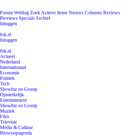
Forum
Weblog
Zoek
Actieve Items
Nieuws
Columns
Reviews
Previews
Specials
Archief
Inloggen
fok.nl
Inloggen
fok.nl
Actueel
Nederland
Internationaal
Economie
Politiek
Tech
Showbiz en Gossip
Opmerkelijk
Entertainment
Showbiz en Gossip
Muziek
Film
Televisie
Media & Cultuur
Bioscoopagenda