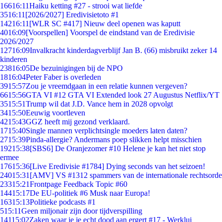
166
16:11
Haiku ketting #27 - strooi wat liefde
35
16:11
[2026/2027] Eredivisietoto #1
142
16:11
[WLR SC #417] Nieuw deel openen was kaputt
40
16:09
[Voorspellen] Voorspel de eindstand van de Eredivisie
2026/2027
127
16:09
Invalkracht kinderdagverblijf Jan B. (66) misbruikt zeker 14
kinderen
238
16:05
De bezuinigingen bij de NPO
18
16:04
Peter Faber is overleden
39
15:57
Zou je vreemdgaan in een relatie kunnen vergeven?
66
15:56
GTA VI #12 GTA VI Extended look 27 Augustus Netflix/YT
35
15:51
Trump wil dat J.D. Vance hem in 2028 opvolgt
34
15:50
Eeuwig voortleven
42
15:43
GGZ heeft mij gezond verklaard.
17
15:40
Single mannen verplichtsingle moeders laten daten?
27
15:39
Pinda-allergie? Andermans poep slikken helpt misschien
192
15:38
[SBS6] De Oranjezomer #10 Helene je kan het niet stop
ermee
176
15:36
[Live Eredivisie #1784] Dying seconds van het seizoen!
240
15:31
[AMV] VS #1312 spammers van de internationale rechtsorde
233
15:21
Frontpage Feedback Topic #60
144
15:17
De EU-politiek #6 Musk naar Europa!
163
15:13
Politieke podcasts #1
5
15:11
Geen miljonair zijn door tijdverspilling
141
15:02
Zaken waar je je echt dood aan ergert #17 - Werklui