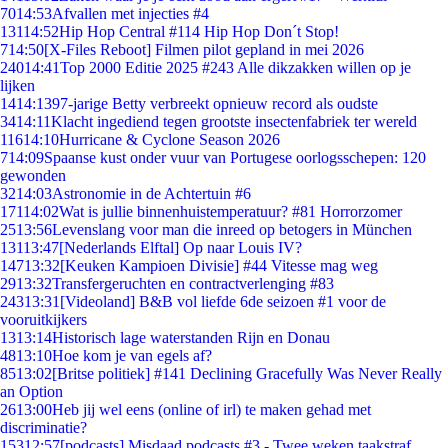
70
14:53
Afvallen met injecties #4
131
14:52
Hip Hop Central #114 Hip Hop Don´t Stop!
7
14:50
[X-Files Reboot] Filmen pilot gepland in mei 2026
240
14:41
Top 2000 Editie 2025 #243 Alle dikzakken willen op je
lijken
14
14:13
97-jarige Betty verbreekt opnieuw record als oudste
34
14:11
Klacht ingediend tegen grootste insectenfabriek ter wereld
116
14:10
Hurricane & Cyclone Season 2026
7
14:09
Spaanse kust onder vuur van Portugese oorlogsschepen: 120
gewonden
32
14:03
Astronomie in de Achtertuin #6
171
14:02
Wat is jullie binnenhuistemperatuur? #81 Horrorzomer
25
13:56
Levenslang voor man die inreed op betogers in München
131
13:47
[Nederlands Elftal] Op naar Louis IV?
147
13:32
[Keuken Kampioen Divisie] #44 Vitesse mag weg
29
13:32
Transfergeruchten en contractverlenging #83
243
13:31
[Videoland] B&B vol liefde 6de seizoen #1 voor de
vooruitkijkers
13
13:14
Historisch lage waterstanden Rijn en Donau
48
13:10
Hoe kom je van egels af?
85
13:02
[Britse politiek] #141 Declining Gracefully Was Never Really
an Option
26
13:00
Heb jij wel eens (online of irl) te maken gehad met
discriminatie?
153
12:57
[podcasts] Misdaad podcasts #3 - Twee weken taakstraf