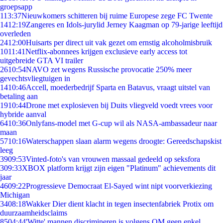
groepsapp
1
13:37
Nieuwkomers schitteren bij ruime Europese zege FC Twente
14
12:19
Zangeres en Idols-jurylid Jerney Kaagman op 79-jarige leeftijd
overleden
24
12:00
Huisarts per direct uit vak gezet om ernstig alcoholmisbruik
10
11:41
Netflix-abonnees krijgen exclusieve early access tot
uitgebreide GTA VI trailer
26
10:54
NAVO zet wegens Russische provocatie 250% meer
gevechtsvliegtuigen in
14
10:46
Accell, moederbedrijf Sparta en Batavus, vraagt uitstel van
betaling aan
19
10:44
Drone met explosieven bij Duits vliegveld voedt vrees voor
hybride aanval
64
10:36
Onlyfans-model met G-cup wil als NASA-ambassadeur naar
maan
57
10:16
Waterschappen slaan alarm wegens droogte: Gereedschapskist
leeg
39
09:53
Vinted-foto's van vrouwen massaal gedeeld op seksfora
3
09:33
XBOX platform krijgt zijn eigen "Platinum" achievements dit
jaar
46
09:22
Progressieve Democraat El-Sayed wint nipt voorverkiezing
Michigan
34
08:18
Wakker Dier dient klacht in tegen insectenfabriek Protix om
duurzaamheidsclaims
85
04:44
'Witte' mannen discrimineren is volgens OM geen enkel