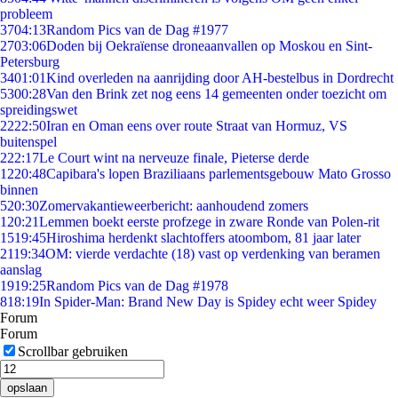
probleem
37
04:13
Random Pics van de Dag #1977
27
03:06
Doden bij Oekraïense droneaanvallen op Moskou en Sint-
Petersburg
34
01:01
Kind overleden na aanrijding door AH-bestelbus in Dordrecht
53
00:28
Van den Brink zet nog eens 14 gemeenten onder toezicht om
spreidingswet
22
22:50
Iran en Oman eens over route Straat van Hormuz, VS
buitenspel
2
22:17
Le Court wint na nerveuze finale, Pieterse derde
12
20:48
Capibara's lopen Braziliaans parlementsgebouw Mato Grosso
binnen
5
20:30
Zomervakantieweerbericht: aanhoudend zomers
1
20:21
Lemmen boekt eerste profzege in zware Ronde van Polen-rit
15
19:45
Hiroshima herdenkt slachtoffers atoombom, 81 jaar later
21
19:34
OM: vierde verdachte (18) vast op verdenking van beramen
aanslag
19
19:25
Random Pics van de Dag #1978
8
18:19
In Spider-Man: Brand New Day is Spidey echt weer Spidey
Forum
Forum
Scrollbar gebruiken
opslaan