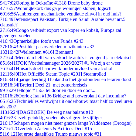
94
17:02
Oorlog in Oekraïne #1318 Drone baby drone
47
16:57
Woningtekort: dus ga je woningen slopen, logisch
60
16:56
Aanbrengen mechanische ventilatie zinvol in oud huis?
7
16:49
Defensiepact Pakistan, Turkije en Saudi-Arabië bevat art.5
clausule?
27
16:49
Congo verbiedt export van koper en kobalt, Europa zal
gevolgen voelen
4
16:43
Opmerkelijke foto's van Funda #243
276
16:43
Post hier pas overleden muzikanten #32
133
16:42
[Wielrennen #616] Brennan!
22
16:42
Meer dan helft van verkochte auto's is volgend jaar elektrisch
85
16:41
[FOK!Voetbalmanager 2026/2027] #1 We zijn er weer
76
16:41
Huisarts doet haar werk onder invloed van alcohol
121
16:40
[Het Officiële Steam Topic #201] Steamrolled
8
16:34
14-jarige leerling Thailand schiet grootouders en leraren dood
105
16:34
[Breien] Deel 21, met zomerbreisels
99
16:29
Teltopic #1563 tel door en door en door....
210
16:26
Oorlog Iran #136 Bridge and powerplant day incoming?
66
16:25
Techniekles verdwijnt uit onderbouw: maar half zo veel uren
als 2007
113
16:24
[DAGBOEK] De weg naar balans #12
40
16:23
Jezelf gelukkig voelen als vrijgezelle vijftiger
2
16:17
Schapen mogen niet meer grazen langs Waddenzee (Droogte)
87
16:12
Overleden Acteurs & Actrices Deel #15
51
16:12
Het grote dagelijkse Trump nieuws topic #31