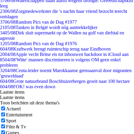
57
06/08
Waterschappen slaan alarm wegens droogte: Gereedschapskist
leeg
23
06/08
Zorgmedewerkster die 's nachts haar vriend bezocht terecht
ontslagen
37
06/08
Random Pics van de Dag #1977
21
05/08
Tanken in België wordt nóg aantrekkelijker
34
05/08
Dirk sluit supermarkt op de Wallen na golf van diefstal en
agressie
12
05/08
Random Pics van de Dag #1976
6
04/08
Kraftwerk brengt ruimteschip terug naar Eindhoven
20
04/08
Apple vecht Britse eis tot inbouwen backdoor in iCloud aan
85
04/08
'Witte' mannen discrimineren is volgens OM geen enkel
probleem
32
04/08
Ceuta-leider noemt Marokkaanse grensaanval door migranten
'gruweldaad'
6
04/08
Grote natuurbrand Boschhuizerbergen groeit naar 100 hectare
6
04/08
FOK! was even down
Laatste items
Laatste items
Toon berichten uit deze thema's
Actueel
Entertainment
Sport
Film & Tv
Games