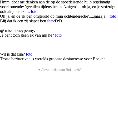
Hmm, doet me denken aan de op de spoedeisende hulp regelmatig
voorkomende: 'gevallen tijdens het stofzuigen'.....oh ja, en je stofzuigt
ook altijd naakt....
foto
Oh ja, en de 'ik ben omgerold op mijn ochtenderectie'.....jaaaaja...
foto
Blij dat ik een zij slaper ben
foto
:D:D
@ missmoneypenny:
Je bent toch geen ex van mij he?
foto
Wil je dat zijn?
foto
Trotse bezitter van 's werelds grootste desinteresse voor Boeken....
▼ Advertentie door Refinery89