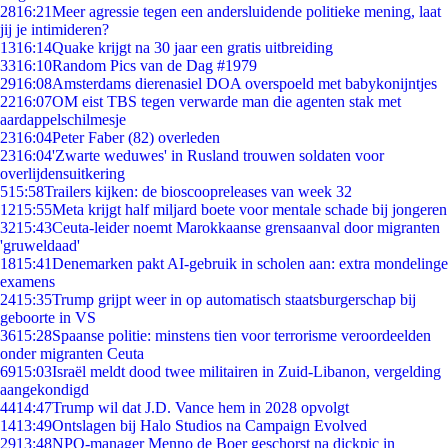
28
16:21
Meer agressie tegen een andersluidende politieke mening, laat
jij je intimideren?
13
16:14
Quake krijgt na 30 jaar een gratis uitbreiding
33
16:10
Random Pics van de Dag #1979
29
16:08
Amsterdams dierenasiel DOA overspoeld met babykonijntjes
22
16:07
OM eist TBS tegen verwarde man die agenten stak met
aardappelschilmesje
23
16:04
Peter Faber (82) overleden
23
16:04
'Zwarte weduwes' in Rusland trouwen soldaten voor
overlijdensuitkering
5
15:58
Trailers kijken: de bioscoopreleases van week 32
12
15:55
Meta krijgt half miljard boete voor mentale schade bij jongeren
32
15:43
Ceuta-leider noemt Marokkaanse grensaanval door migranten
'gruweldaad'
18
15:41
Denemarken pakt AI-gebruik in scholen aan: extra mondelinge
examens
24
15:35
Trump grijpt weer in op automatisch staatsburgerschap bij
geboorte in VS
36
15:28
Spaanse politie: minstens tien voor terrorisme veroordeelden
onder migranten Ceuta
69
15:03
Israël meldt dood twee militairen in Zuid-Libanon, vergelding
aangekondigd
44
14:47
Trump wil dat J.D. Vance hem in 2028 opvolgt
14
13:49
Ontslagen bij Halo Studios na Campaign Evolved
29
13:48
NPO-manager Menno de Boer geschorst na dickpic in