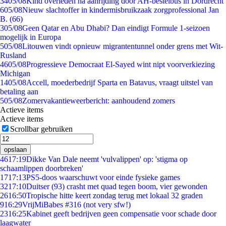
34
05/08
Kind overleden na aanrijding door AH-bestelbus in Dordrecht
6
05/08
Nieuw slachtoffer in kindermisbruikzaak zorgprofessional Jan
B. (66)
3
05/08
Geen Qatar en Abu Dhabi? Dan eindigt Formule 1-seizoen
mogelijk in Europa
5
05/08
Litouwen vindt opnieuw migrantentunnel onder grens met Wit-
Rusland
46
05/08
Progressieve Democraat El-Sayed wint nipt voorverkiezing
Michigan
14
05/08
Accell, moederbedrijf Sparta en Batavus, vraagt uitstel van
betaling aan
5
05/08
Zomervakantieweerbericht: aanhoudend zomers
Actieve items
Actieve items
Scrollbar gebruiken
opslaan
46
17:19
Dikke Van Dale neemt 'vulvalippen' op: 'stigma op
schaamlippen doorbreken'
17
17:13
PS5-doos waarschuwt voor einde fysieke games
32
17:10
Duitser (93) crasht met quad tegen boom, vier gewonden
26
16:50
Tropische hitte keert zondag terug met lokaal 32 graden
9
16:29
VrijMiBabes #316 (not very sfw!)
23
16:25
Kabinet geeft bedrijven geen compensatie voor schade door
laagwater