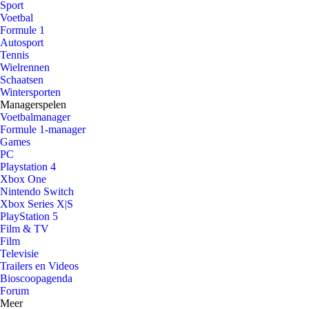
Sport
Voetbal
Formule 1
Autosport
Tennis
Wielrennen
Schaatsen
Wintersporten
Managerspelen
Voetbalmanager
Formule 1-manager
Games
PC
Playstation 4
Xbox One
Nintendo Switch
Xbox Series X|S
PlayStation 5
Film & TV
Film
Televisie
Trailers en Videos
Bioscoopagenda
Forum
Meer