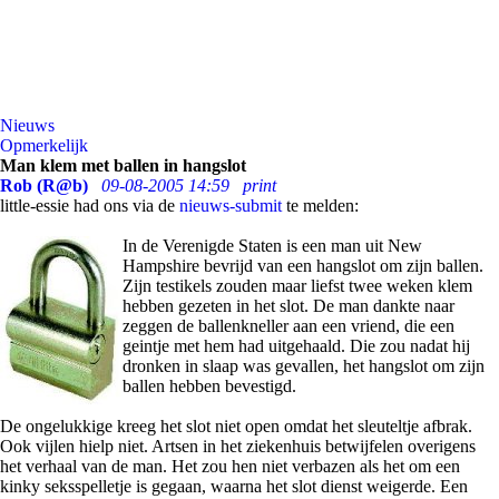
Nieuws
Opmerkelijk
Man klem met ballen in hangslot
Rob (R@b)
09-08-2005 14:59
print
little-essie had ons via de
nieuws-submit
te melden:
In de Verenigde Staten is een man uit New
Hampshire bevrijd van een hangslot om zijn ballen.
Zijn testikels zouden maar liefst twee weken klem
hebben gezeten in het slot. De man dankte naar
zeggen de ballenkneller aan een vriend, die een
geintje met hem had uitgehaald. Die zou nadat hij
dronken in slaap was gevallen, het hangslot om zijn
ballen hebben bevestigd.
De ongelukkige kreeg het slot niet open omdat het sleuteltje afbrak.
Ook vijlen hielp niet. Artsen in het ziekenhuis betwijfelen overigens
het verhaal van de man. Het zou hen niet verbazen als het om een
kinky seksspelletje is gegaan, waarna het slot dienst weigerde. Een