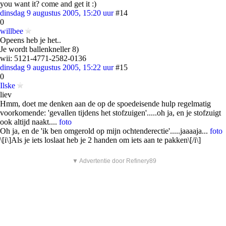
you want it? come and get it :)
dinsdag 9 augustus 2005, 15:20 uur
#14
0
willbee
Opeens heb je het..
Je wordt ballenkneller 8)
wii: 5121-4771-2582-0136
dinsdag 9 augustus 2005, 15:22 uur
#15
0
Ilske
liev
Hmm, doet me denken aan de op de spoedeisende hulp regelmatig
voorkomende: 'gevallen tijdens het stofzuigen'.....oh ja, en je stofzuigt
ook altijd naakt....
foto
Oh ja, en de 'ik ben omgerold op mijn ochtenderectie'.....jaaaaja...
foto
\[i\]Als je iets loslaat heb je 2 handen om iets aan te pakken\[/i\]
▼ Advertentie door Refinery89