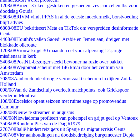
12
08/08
Broer 135 keer gestoken en gesneden: zes jaar cel en tbs voor
doodslag Gouda
26
08/08
RIVM vindt PFAS in al de geteste moedermelk, borstvoeding
blijft advies
68
08/08
EU bekritiseert Meta en TikTok om verspreiden desinformatie
Ceuta
44
08/08
Houthi's vallen Saoedi-Arabië en Jemen aan, dreigen met
blokkade olieroute
12
08/08
Vrouw krijgt 30 maanden cel voor afpersing 12-jarige
misdienaar in kerk
54
08/08
PostNL-bezorger steekt bewoner na ruzie over pakket
26
08/08
Wegpiraat scheurt met 146 km/u door het centrum van
Amsterdam
7
08/08
Aanhoudende droogte veroorzaakt scheuren in dijken Zuid-
Holland
0
08/08
Van de Zandschulp overleeft matchpoints, ook Griekspoor
verder in Montreal
1
08/08
Excelsior opent seizoen met ruime zege op promovendus
Cambuur
2
08/08
Nieuw te streamen in augustus
4
08/08
Niewiadoma profiteert van pokerspel en grijpt geel op Ventoux
35
08/08
Random Pics van de Dag #1979
27
07/08
Italië hindert reizigers uit Spanje na migratiecrisis Ceuta
24
07/08
Vier aanhoudingen na doodsbedreiging burgemeester Depla