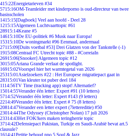
4
15:22
Energietarieven #34
57
15:16
OM-Teamleider met kinderporno is oud-directeur van twee
basisscholen
14
15:15
[Dagboek] Veel aan hoofd - Deel 28
12
15:15
Algemeen Luchtvaarttopic #61
289
15:14
Keane #5
146
15:10
De EU-politiek #6 Musk naar Europa!
153
15:10
De woningmarkt #96 Eenmaal, andermaal
271
15:09
[Duits voetbal #53] Drei Glatzen von der Tankstelle (-1)
19
15:08
Centraal FC Utrecht topic #88 - #CorreiaIn
269
15:06
[Snooker] Algemeen topic #12
30
15:05
Ariana Grande verlaat de spotlight.
169
15:02
Voorspel hier het warmtegetal van 2026
253
15:01
Asielzoekers #22 : Het Europese migratiepact gaat in
283
15:01
Van kleuter tot puber deel 184
11
14:56
TV Time (tracking app) stopt! Alternatief?
150
14:55
Verander één letter: Expert #91 (10 letters)
57
14:52
Verander één letter: Expert #143 (9 letters)
22
14:49
Verander één letter. Expert # 75 (8 letters)
208
14:47
Verander een letter expert (7lettereditie) #50
230
14:44
The Odyssey (Christopher Nolan) 17 juli 2026
233
14:43
Het FOK!kers maken teringherrie topic
37
14:42
Defensiepact Pakistan, Turkije en Saudi-Arabië bevat art.5
clausule?
16
14:41
Petitie behoud npo 5 Soul & Jazz