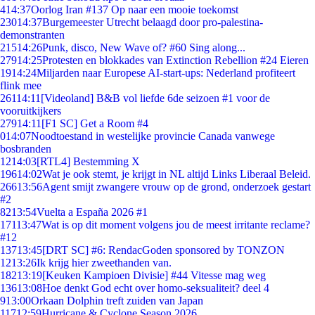
4
14:37
Oorlog Iran #137 Op naar een mooie toekomst
230
14:37
Burgemeester Utrecht belaagd door pro-palestina-
demonstranten
215
14:26
Punk, disco, New Wave of? #60 Sing along...
279
14:25
Protesten en blokkades van Extinction Rebellion #24 Eieren
19
14:24
Miljarden naar Europese AI-start-ups: Nederland profiteert
flink mee
261
14:11
[Videoland] B&B vol liefde 6de seizoen #1 voor de
vooruitkijkers
279
14:11
[F1 SC] Get a Room #4
0
14:07
Noodtoestand in westelijke provincie Canada vanwege
bosbranden
12
14:03
[RTL4] Bestemming X
196
14:02
Wat je ook stemt, je krijgt in NL altijd Links Liberaal Beleid.
266
13:56
Agent smijt zwangere vrouw op de grond, onderzoek gestart
#2
82
13:54
Vuelta a España 2026 #1
171
13:47
Wat is op dit moment volgens jou de meest irritante reclame?
#12
137
13:45
[DRT SC] #6: RendacGoden sponsored by TONZON
12
13:26
Ik krijg hier zweethanden van.
182
13:19
[Keuken Kampioen Divisie] #44 Vitesse mag weg
136
13:08
Hoe denkt God echt over homo-seksualiteit? deel 4
9
13:00
Orkaan Dolphin treft zuiden van Japan
117
12:59
Hurricane & Cyclone Season 2026