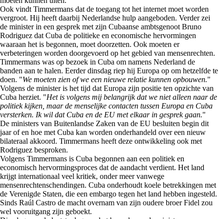
moeten kunnen uiten.
Ook vindt Timmermans dat de toegang tot het internet moet worden
vergroot. Hij heeft daarbij Nederlandse hulp aangeboden. Verder zei
de minister in een gesprek met zijn Cubaanse ambtsgenoot Bruno
Rodriguez dat Cuba de politieke en economische hervormingen
waaraan het is begonnen, moet doorzetten. Ook moeten er
verbeteringen worden doorgevoerd op het gebied van mensenrechten.
Timmermans was op bezoek in Cuba om namens Nederland de
banden aan te halen. Eerder dinsdag riep hij Europa op om hetzelfde te
doen. "
We moeten zien of we een nieuwe relatie kunnen opbouwen.
"
Volgens de minister is het tijd dat Europa zijn positie ten opzichte van
Cuba herziet. "
Het is volgens mij belangrijk dat we niet alleen naar de
politiek kijken, maar de menselijke contacten tussen Europa en Cuba
versterken. Ik wil dat Cuba en de EU met elkaar in gesprek gaan.
"
De ministers van Buitenlandse Zaken van de EU besluiten begin dit
jaar of en hoe met Cuba kan worden onderhandeld over een nieuw
bilateraal akkoord. Timmermans heeft deze ontwikkeling ook met
Rodriguez besproken.
Volgens Timmermans is Cuba begonnen aan een politiek en
economisch hervormingsproces dat de aandacht verdient. Het land
krijgt internationaal veel kritiek, onder meer vanwege
mensenrechtenschendingen. Cuba onderhoudt koele betrekkingen met
de Verenigde Staten, die een embargo tegen het land hebben ingesteld.
Sinds Raúl Castro de macht overnam van zijn oudere broer Fidel zou
wel vooruitgang zijn geboekt.