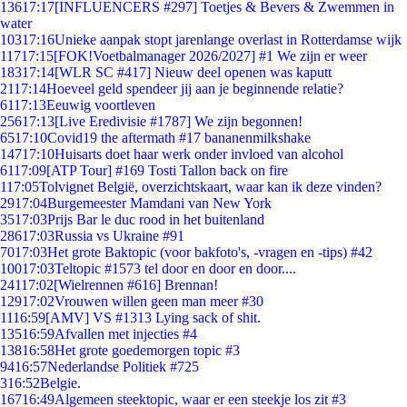
136
17:17
[INFLUENCERS #297] Toetjes & Bevers & Zwemmen in
water
103
17:16
Unieke aanpak stopt jarenlange overlast in Rotterdamse wijk
117
17:15
[FOK!Voetbalmanager 2026/2027] #1 We zijn er weer
183
17:14
[WLR SC #417] Nieuw deel openen was kaputt
21
17:14
Hoeveel geld spendeer jij aan je beginnende relatie?
61
17:13
Eeuwig voortleven
256
17:13
[Live Eredivisie #1787] We zijn begonnen!
65
17:10
Covid19 the aftermath #17 bananenmilkshake
147
17:10
Huisarts doet haar werk onder invloed van alcohol
61
17:09
[ATP Tour] #169 Tosti Tallon back on fire
1
17:05
Tolvignet België, overzichtskaart, waar kan ik deze vinden?
29
17:04
Burgemeester Mamdani van New York
35
17:03
Prijs Bar le duc rood in het buitenland
286
17:03
Russia vs Ukraine #91
70
17:03
Het grote Baktopic (voor bakfoto's, -vragen en -tips) #42
100
17:03
Teltopic #1573 tel door en door en door....
241
17:02
[Wielrennen #616] Brennan!
129
17:02
Vrouwen willen geen man meer #30
11
16:59
[AMV] VS #1313 Lying sack of shit.
135
16:59
Afvallen met injecties #4
138
16:58
Het grote goedemorgen topic #3
94
16:57
Nederlandse Politiek #725
3
16:52
Belgie.
167
16:49
Algemeen steektopic, waar er een steekje los zit #3