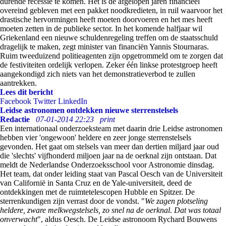
durende recessie te komen. Het is de afgelopen jaren financieel
overeind gebleven met een pakket noodkredieten, in ruil waarvoor het
drastische hervormingen heeft moeten doorvoeren en het mes heeft
moeten zetten in de publieke sector. In het komende halfjaar wil
Griekenland een nieuwe schuldenregeling treffen om de staatsschuld
dragelijk te maken, zegt minister van financiën Yannis Stournaras.
Ruim tweeduizend politieagenten zijn opgetrommeld om te zorgen dat
de festiviteiten ordelijk verlopen. Zeker één linkse protestgroep heeft
aangekondigd zich niets van het demonstratieverbod te zullen
aantrekken.
Lees dit bericht
Facebook
Twitter
LinkedIn
Leidse astronomen ontdekken nieuwe sterrenstelsels
Redactie
07-01-2014 22:23
print
Een internationaal onderzoeksteam met daarin drie Leidse astronomen
hebben vier 'ongewoon' heldere en zeer jonge sterrenstelsels
gevonden. Het gaat om stelsels van meer dan dertien miljard jaar oud
die 'slechts' vijfhonderd miljoen jaar na de oerknal zijn ontstaan. Dat
meldt de Nederlandse Onderzoeksschool voor Astronomie dinsdag.
Het team, dat onder leiding staat van Pascal Oesch van de Universiteit
van Californië in Santa Cruz en de Yale-universiteit, deed de
ontdekkingen met de ruimtetelescopen Hubble en Spitzer. De
sterrenkundigen zijn verrast door de vondst. "
We zagen plotseling
heldere, zware melkwegstelsels, zo snel na de oerknal. Dat was totaal
onverwacht
", aldus Oesch. De Leidse astronoom Rychard Bouwens