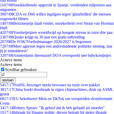
van Breda
11
07/08
Smokkelbende opgerold in Spanje, verdienden miljoenen aan
migranten
39
07/08
CDA en D66 willen ingrijpen tegen 'gluurbrillen' die mensen
ongemerkt filmen
14
07/08
Benzineprijs daalt verder, onzekerheid over Straat van Hormuz
blijft
42
07/08
Voedselprijzen wereldwijd op hoogste niveau in ruim drie jaar
23
07/08
Quake krijgt na 30 jaar een gratis uitbreiding
2
07/08
De FOK!Voetbalmanager 2026/2027 is begonnen
72
07/08
Meer agressie tegen een andersluidende politieke mening, laat
jij je intimideren?
32
07/08
Amsterdams dierenasiel DOA overspoeld met babykonijntjes
Actieve items
Actieve items
Scrollbar gebruiken
opslaan
54
17:17
PostNL-bezorger steekt bewoner na ruzie over pakket
38
17:17
China boekt doorbraak in eigen chipmachines, druk op ASML
groeit
68
17:15
EU bekritiseert Meta en TikTok om verspreiden desinformatie
Ceuta
34
17:14
Britney Spears: "Ik geloof dat ik heb gefaald als moeder"
10
17:14
Inbraak bij Haagse politie: dieven betrapt bij stelen illegale