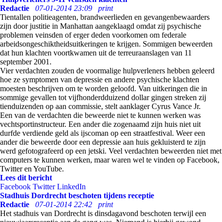
Redactie
07-01-2014 23:09
print
Tientallen politieagenten, brandweerlieden en gevangenbewaarders
zijn door justitie in Manhattan aangeklaagd omdat zij psychische
problemen veinsden of erger deden voorkomen om federale
arbeidsongeschiktheidsuitkeringen te krijgen. Sommigen beweerden
dat hun klachten voortkwamen uit de terreuraanslagen van 11
september 2001.
Vier verdachten zouden de voormalige hulpverleners hebben geleerd
hoe ze symptomen van depressie en andere psychische klachten
moesten beschrijven om te worden geloofd. Van uitkeringen die in
sommige gevallen tot vijfhonderdduizend dollar gingen streken zij
tienduizenden op aan commissie, stelt aanklager Cyrus Vance Jr.
Een van de verdachten die beweerde niet te kunnen werken was
vechtsportinstructeur. Een ander die zogenaamd zijn huis niet uit
durfde verdiende geld als ijscoman op een straatfestival. Weer een
ander die beweerde door een depressie aan huis gekluisterd te zijn
werd gefotografeerd op een jetski. Veel verdachten beweerden niet met
computers te kunnen werken, maar waren wel te vinden op Facebook,
Twitter en YouTube.
Lees dit bericht
Facebook
Twitter
LinkedIn
Stadhuis Dordrecht beschoten tijdens receptie
Redactie
07-01-2014 22:42
print
Het stadhuis van Dordrecht is dinsdagavond beschoten terwijl een