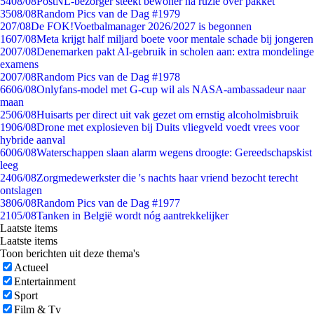
54
08/08
PostNL-bezorger steekt bewoner na ruzie over pakket
35
08/08
Random Pics van de Dag #1979
2
07/08
De FOK!Voetbalmanager 2026/2027 is begonnen
16
07/08
Meta krijgt half miljard boete voor mentale schade bij jongeren
20
07/08
Denemarken pakt AI-gebruik in scholen aan: extra mondelinge
examens
20
07/08
Random Pics van de Dag #1978
66
06/08
Onlyfans-model met G-cup wil als NASA-ambassadeur naar
maan
25
06/08
Huisarts per direct uit vak gezet om ernstig alcoholmisbruik
19
06/08
Drone met explosieven bij Duits vliegveld voedt vrees voor
hybride aanval
60
06/08
Waterschappen slaan alarm wegens droogte: Gereedschapskist
leeg
24
06/08
Zorgmedewerkster die 's nachts haar vriend bezocht terecht
ontslagen
38
06/08
Random Pics van de Dag #1977
21
05/08
Tanken in België wordt nóg aantrekkelijker
Laatste items
Laatste items
Toon berichten uit deze thema's
Actueel
Entertainment
Sport
Film & Tv