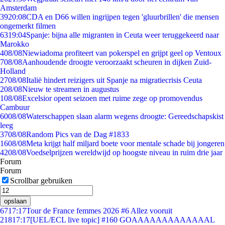
Amsterdam
39
20:08
CDA en D66 willen ingrijpen tegen 'gluurbrillen' die mensen
ongemerkt filmen
63
19:04
Spanje: bijna alle migranten in Ceuta weer teruggekeerd naar
Marokko
4
08/08
Niewiadoma profiteert van pokerspel en grijpt geel op Ventoux
7
08/08
Aanhoudende droogte veroorzaakt scheuren in dijken Zuid-
Holland
27
08/08
Italië hindert reizigers uit Spanje na migratiecrisis Ceuta
2
08/08
Nieuw te streamen in augustus
1
08/08
Excelsior opent seizoen met ruime zege op promovendus
Cambuur
60
08/08
Waterschappen slaan alarm wegens droogte: Gereedschapskist
leeg
37
08/08
Random Pics van de Dag #1833
16
08/08
Meta krijgt half miljard boete voor mentale schade bij jongeren
42
08/08
Voedselprijzen wereldwijd op hoogste niveau in ruim drie jaar
Forum
Forum
Scrollbar gebruiken
opslaan
67
17:17
Tour de France femmes 2026 #6 Allez vooruit
218
17:17
[UEL/ECL live topic] #160 GOAAAAAAAAAAAAAL