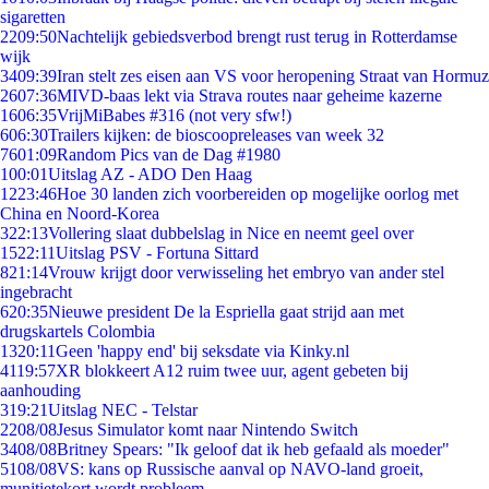
sigaretten
22
09:50
Nachtelijk gebiedsverbod brengt rust terug in Rotterdamse
wijk
34
09:39
Iran stelt zes eisen aan VS voor heropening Straat van Hormuz
26
07:36
MIVD-baas lekt via Strava routes naar geheime kazerne
16
06:35
VrijMiBabes #316 (not very sfw!)
6
06:30
Trailers kijken: de bioscoopreleases van week 32
76
01:09
Random Pics van de Dag #1980
1
00:01
Uitslag AZ - ADO Den Haag
12
23:46
Hoe 30 landen zich voorbereiden op mogelijke oorlog met
China en Noord-Korea
3
22:13
Vollering slaat dubbelslag in Nice en neemt geel over
15
22:11
Uitslag PSV - Fortuna Sittard
8
21:14
Vrouw krijgt door verwisseling het embryo van ander stel
ingebracht
6
20:35
Nieuwe president De la Espriella gaat strijd aan met
drugskartels Colombia
13
20:11
Geen 'happy end' bij seksdate via Kinky.nl
41
19:57
XR blokkeert A12 ruim twee uur, agent gebeten bij
aanhouding
3
19:21
Uitslag NEC - Telstar
22
08/08
Jesus Simulator komt naar Nintendo Switch
34
08/08
Britney Spears: "Ik geloof dat ik heb gefaald als moeder"
51
08/08
VS: kans op Russische aanval op NAVO-land groeit,
munitietekort wordt probleem