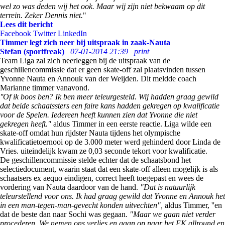
wel zo was deden wij het ook. Maar wij zijn niet bekwaam op dit
terrein. Zeker Dennis niet.
"
Lees dit bericht
Facebook
Twitter
LinkedIn
Timmer legt zich neer bij uitspraak in zaak-Nauta
Stefan (sportfreak)
07-01-2014 21:39
print
Team Liga zal zich neerleggen bij de uitspraak van de
geschillencommissie dat er geen skate-off zal plaatsvinden tussen
Yvonne Nauta en Annouk van der Weijden. Dit meldde coach
Marianne timmer vanavond.
''Of ik boos ben? Ik ben meer teleurgesteld. Wij hadden graag gewild
dat beide schaatssters een faire kans hadden gekregen op kwalificatie
voor de Spelen. Iedereen heeft kunnen zien dat Yvonne die niet
gekregen heeft."
aldus Timmer in een eerste reactie. Liga wilde een
skate-off omdat hun rijdster Nauta tijdens het olympische
kwalificatietoernooi op de 3.000 meter werd gehinderd door Linda de
Vries. uiteindelijk kwam ze 0,03 seconde tekort voor kwalificatie.
De geschillencommissie stelde echter dat de schaatsbond het
selectiedocument, waarin staat dat een skate-off alleen mogelijk is als
schaatsers ex aequo eindigen, correct heeft toegepast en wees de
vordering van Nauta daardoor van de hand.
"
Dat is natuurlijk
teleurstellend voor ons. Ik had graag gewild dat Yvonne en Annouk het
in een man-tegen-man-gevecht konden uitvechten",
aldus Timmer, ''en
dat de beste dan naar Sochi was gegaan.
"Maar we gaan niet verder
procederen. We nemen ons verlies en gaan op naar het EK allround en