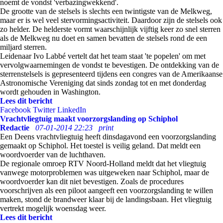
noemt de vondst 'verbazingwekkend'.
De grootte van de stelsels is slechts een twintigste van de Melkweg,
maar er is wel veel stervormingsactiviteit. Daardoor zijn de stelsels ook
zo helder. De helderste vormt waarschijnlijk vijftig keer zo snel sterren
als de Melkweg nu doet en samen bevatten de stelsels rond de een
miljard sterren.
Leidenaar Ivo Labbé vertelt dat het team staat 'te popelen' om met
vervolgwaarnemingen de vondst te bevestigen. De ontdekking van de
sterrenstelsels is gepresenteerd tijdens een congres van de Amerikaanse
Astronomische Vereniging dat sinds zondag tot en met donderdag
wordt gehouden in Washington.
Lees dit bericht
Facebook
Twitter
LinkedIn
Vrachtvliegtuig maakt voorzorgslanding op Schiphol
Redactie
07-01-2014 22:23
print
Een Deens vrachtvliegtuig heeft dinsdagavond een voorzorgslanding
gemaakt op Schiphol. Het toestel is veilig geland. Dat meldt een
woordvoerder van de luchthaven.
De regionale omroep RTV Noord-Holland meldt dat het vliegtuig
vanwege motorproblemen was uitgeweken naar Schiphol, maar de
woordvoerder kan dit niet bevestigen. Zoals de procedures
voorschrijven als een piloot aangeeft een voorzorgslanding te willen
maken, stond de brandweer klaar bij de landingsbaan. Het vliegtuig
vertrekt mogelijk woensdag weer.
Lees dit bericht