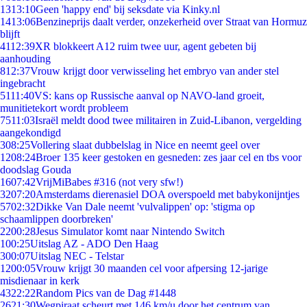
13
13:10
Geen 'happy end' bij seksdate via Kinky.nl
14
13:06
Benzineprijs daalt verder, onzekerheid over Straat van Hormuz
blijft
41
12:39
XR blokkeert A12 ruim twee uur, agent gebeten bij
aanhouding
8
12:37
Vrouw krijgt door verwisseling het embryo van ander stel
ingebracht
51
11:40
VS: kans op Russische aanval op NAVO-land groeit,
munitietekort wordt probleem
75
11:03
Israël meldt dood twee militairen in Zuid-Libanon, vergelding
aangekondigd
3
08:25
Vollering slaat dubbelslag in Nice en neemt geel over
12
08:24
Broer 135 keer gestoken en gesneden: zes jaar cel en tbs voor
doodslag Gouda
16
07:42
VrijMiBabes #316 (not very sfw!)
32
07:20
Amsterdams dierenasiel DOA overspoeld met babykonijntjes
57
02:32
Dikke Van Dale neemt 'vulvalippen' op: 'stigma op
schaamlippen doorbreken'
22
00:28
Jesus Simulator komt naar Nintendo Switch
1
00:25
Uitslag AZ - ADO Den Haag
3
00:07
Uitslag NEC - Telstar
12
00:05
Vrouw krijgt 30 maanden cel voor afpersing 12-jarige
misdienaar in kerk
43
22:22
Random Pics van de Dag #1448
26
21:30
Wegpiraat scheurt met 146 km/u door het centrum van