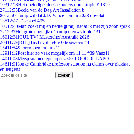
103
12:58
Het oneindige 'doet-ie anders nooit'-topic # 1819
271
12:55
Beeld van de Dag Art Installation b
80
12:50
Trump wil dat J.D. Vance hem in 2028 opvolgt
135
12:47
+7 telspel #95
105
12:40
Man zoekt mij en bedreigt mij, nadat ik met zijn zoon sprak
72
12:37
Het grote dagelijkse Trump nieuws topic #31
160
12:31
[CUL TV] Masterchef Australië 2026
204
11:59
[RTL] B&B vol liefde 6de seizoen #4
154
11:54
Sterren toen en nu #11
129
11:12
Post hier zo vaak mogelijk om 11:11 #39 Vanz11
140
11:08
Meisjesnamenlepeltopic #367 LOOOOL LAPO
146
11:01
Jonge Cambridge professor stapt op na claims over plagiaat
en leugens