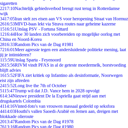
sigaretten
22
17:10
Nachtelijk gebiedsverbod brengt rust terug in Rotterdamse
wijk
34
17:05
Iran stelt zes eisen aan VS voor heropening Straat van Hormuz
26
16:53
MIVD-baas lekt via Strava routes naar geheime kazerne
15
16:51
Uitslag PSV - Fortuna Sittard
12
16:44
Hoe 30 landen zich voorbereiden op mogelijke oorlog met
China en Noord-Korea
28
16:33
Random Pics van de Dag #1981
72
16:01
Meer agressie tegen een andersluidende politieke mening, laat
jij je intimideren?
1
15:59
Uitslag Sparta - Feyenoord
26
15:56
RIVM vindt PFAS in al de geteste moedermelk, borstvoeding
blijft advies
16
15:52
FIFA ziet kritiek op Infantino als desinformatie, Noorwegen
eist zijn aftreden
24
15:52
Long live the 7th of October
51
15:47
Trump wil dat J.D. Vance hem in 2028 opvolgt
6
14:34
Nieuwe president De la Espriella gaat strijd aan met
drugskartels Colombia
41
14:16
Vinted-foto's van vrouwen massaal gedeeld op seksfora
44
14:03
Houthi's vallen Saoedi-Arabië en Jemen aan, dreigen met
blokkade olieroute
20
13:47
Random Pics van de Dag #1978
76
13:16
Random Pics van de Dag #1980