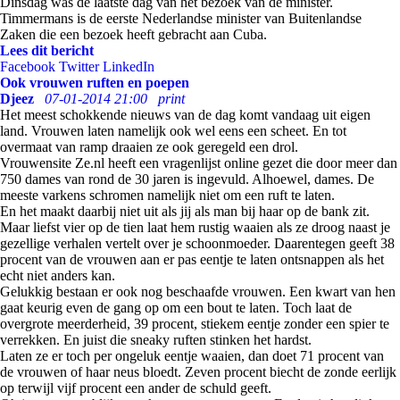
Dinsdag was de laatste dag van het bezoek van de minister.
Timmermans is de eerste Nederlandse minister van Buitenlandse
Zaken die een bezoek heeft gebracht aan Cuba.
Lees dit bericht
Facebook
Twitter
LinkedIn
Ook vrouwen ruften en poepen
Djeez
07-01-2014 21:00
print
Het meest schokkende nieuws van de dag komt vandaag uit eigen
land. Vrouwen laten namelijk ook wel eens een scheet. En tot
overmaat van ramp draaien ze ook geregeld een drol.
Vrouwensite Ze.nl heeft een vragenlijst online gezet die door meer dan
750 dames van rond de 30 jaren is ingevuld. Alhoewel, dames. De
meeste varkens schromen namelijk niet om een ruft te laten.
En het maakt daarbij niet uit als jij als man bij haar op de bank zit.
Maar liefst vier op de tien laat hem rustig waaien als ze droog naast je
gezellige verhalen vertelt over je schoonmoeder. Daarentegen geeft 38
procent van de vrouwen aan er pas eentje te laten ontsnappen als het
echt niet anders kan.
Gelukkig bestaan er ook nog beschaafde vrouwen. Een kwart van hen
gaat keurig even de gang op om een bout te laten. Toch laat de
overgrote meerderheid, 39 procent, stiekem eentje zonder een spier te
verrekken. En juist die sneaky ruften stinken het hardst.
Laten ze er toch per ongeluk eentje waaien, dan doet 71 procent van
de vrouwen of haar neus bloedt. Zeven procent biecht de zonde eerlijk
op terwijl vijf procent een ander de schuld geeft.