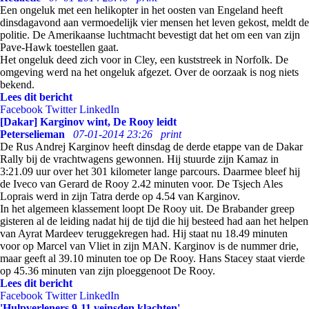
Een ongeluk met een helikopter in het oosten van Engeland heeft
dinsdagavond aan vermoedelijk vier mensen het leven gekost, meldt de
politie. De Amerikaanse luchtmacht bevestigt dat het om een van zijn
Pave-Hawk toestellen gaat.
Het ongeluk deed zich voor in Cley, een kuststreek in Norfolk. De
omgeving werd na het ongeluk afgezet. Over de oorzaak is nog niets
bekend.
Lees dit bericht
Facebook
Twitter
LinkedIn
[Dakar] Karginov wint, De Rooy leidt
Peterselieman
07-01-2014 23:26
print
De Rus Andrej Karginov heeft dinsdag de derde etappe van de Dakar
Rally bij de vrachtwagens gewonnen. Hij stuurde zijn Kamaz in
3:21.09 uur over het 301 kilometer lange parcours. Daarmee bleef hij
de Iveco van Gerard de Rooy 2.42 minuten voor. De Tsjech Ales
Loprais werd in zijn Tatra derde op 4.54 van Karginov.
In het algemeen klassement loopt De Rooy uit. De Brabander greep
gisteren al de leiding nadat hij de tijd die hij besteed had aan het helpen
van Ayrat Mardeev teruggekregen had. Hij staat nu 18.49 minuten
voor op Marcel van Vliet in zijn MAN. Karginov is de nummer drie,
maar geeft al 39.10 minuten toe op De Rooy. Hans Stacey staat vierde
op 45.36 minuten van zijn ploeggenoot De Rooy.
Lees dit bericht
Facebook
Twitter
LinkedIn
'Hulpverleners 9-11 veinsden klachten'