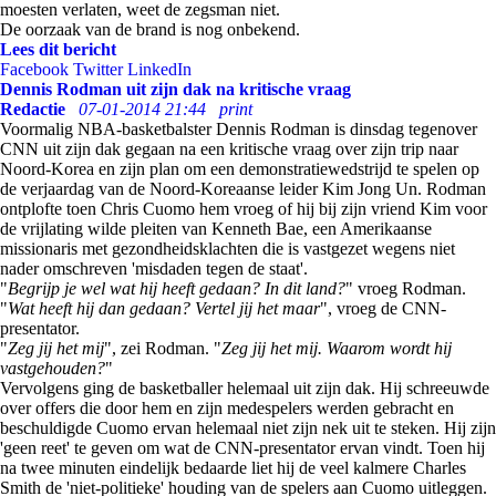
moesten verlaten, weet de zegsman niet.
De oorzaak van de brand is nog onbekend.
Lees dit bericht
Facebook
Twitter
LinkedIn
Dennis Rodman uit zijn dak na kritische vraag
Redactie
07-01-2014 21:44
print
Voormalig NBA-basketbalster Dennis Rodman is dinsdag tegenover
CNN uit zijn dak gegaan na een kritische vraag over zijn trip naar
Noord-Korea en zijn plan om een demonstratiewedstrijd te spelen op
de verjaardag van de Noord-Koreaanse leider Kim Jong Un. Rodman
ontplofte toen Chris Cuomo hem vroeg of hij bij zijn vriend Kim voor
de vrijlating wilde pleiten van Kenneth Bae, een Amerikaanse
missionaris met gezondheidsklachten die is vastgezet wegens niet
nader omschreven 'misdaden tegen de staat'.
"
Begrijp je wel wat hij heeft gedaan? In dit land?
" vroeg Rodman.
"
Wat heeft hij dan gedaan? Vertel jij het maar
", vroeg de CNN-
presentator.
"
Zeg jij het mij
", zei Rodman. "
Zeg jij het mij. Waarom wordt hij
vastgehouden?
"
Vervolgens ging de basketballer helemaal uit zijn dak. Hij schreeuwde
over offers die door hem en zijn medespelers werden gebracht en
beschuldigde Cuomo ervan helemaal niet zijn nek uit te steken. Hij zijn
'geen reet' te geven om wat de CNN-presentator ervan vindt. Toen hij
na twee minuten eindelijk bedaarde liet hij de veel kalmere Charles
Smith de 'niet-politieke' houding van de spelers aan Cuomo uitleggen.