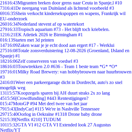
216
16:43
Migranten breken door grens naar Ceuta in Spanje,l #10
73
16:41
De neergang van Duitsland als lichtend voorbeeld #3
69
16:35
Shein verkocht kindersekspoppen en wapens, Frankrijk wil
EU-onderzoek
260
16:34
Nederland stevent af op watertekort
279
16:33
Tropisch aquarium #73 - Het blijft toch kriebelen.
12
16:21
EK Atletiek 2026 te Birmingham #1
0
16:13
Starten met 3d printen
147
16:09
Zaken waar je je echt dood aan ergert #17 - Werklui
275
16:08
Totale zonsverduistering 12-08-2026 (Groenland, IJsland en
Spanje) #1
182
16:06
Zelf conserveren van voedsel #3
186
16:03
Touwtrekken 2.0 #636 - Team 1 beste team *G* *O*
197
16:01
Milky Road Brewery: van hobbybrouwen naar huurbrouwen
#3
24
16:01
Weer een parkeergarage dicht in Dordrecht, auto's zo snel
mogelijk weg
131
15:57
Koopzegels sparen bij AH duurt straks 2x zo lang
45
15:56
[Crowdfunding] #443 Rentestijgingen?
0
15:47
MotoGP #94 Met deel twee van het jaar
79
15:43
[IndyCar] #115 We're in Nashville Tennessee
297
15:40
Oorlog in Oekraïne #1318 Drone baby drone
52
15:39
[Netflix #210] TUDUM
101
15:32
GTA VI #12 GTA VI Extended look 27 Augustus
Netflix/YT