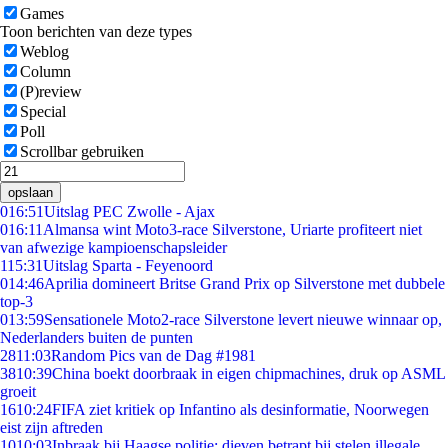
Games
Toon berichten van deze types
Weblog
Column
(P)review
Special
Poll
Scrollbar gebruiken
opslaan
0
16:51
Uitslag PEC Zwolle - Ajax
0
16:11
Almansa wint Moto3-race Silverstone, Uriarte profiteert niet
van afwezige kampioenschapsleider
1
15:31
Uitslag Sparta - Feyenoord
0
14:46
Aprilia domineert Britse Grand Prix op Silverstone met dubbele
top-3
0
13:59
Sensationele Moto2-race Silverstone levert nieuwe winnaar op,
Nederlanders buiten de punten
28
11:03
Random Pics van de Dag #1981
38
10:39
China boekt doorbraak in eigen chipmachines, druk op ASML
groeit
16
10:24
FIFA ziet kritiek op Infantino als desinformatie, Noorwegen
eist zijn aftreden
10
10:03
Inbraak bij Haagse politie: dieven betrapt bij stelen illegale