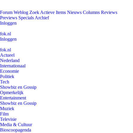
Forum
Weblog
Zoek
Actieve Items
Nieuws
Columns
Reviews
Previews
Specials
Archief
Inloggen
fok.nl
Inloggen
fok.nl
Actueel
Nederland
Internationaal
Economie
Politiek
Tech
Showbiz en Gossip
Opmerkelijk
Entertainment
Showbiz en Gossip
Muziek
Film
Televisie
Media & Cultuur
Bioscoopagenda