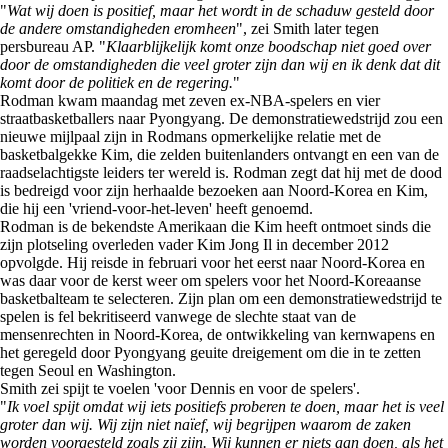
"
Wat wij doen is positief, maar het wordt in de schaduw gesteld door
de andere omstandigheden eromheen
", zei Smith later tegen
persbureau AP. "
Klaarblijkelijk komt onze boodschap niet goed over
door de omstandigheden die veel groter zijn dan wij en ik denk dat dit
komt door de politiek en de regering.
"
Rodman kwam maandag met zeven ex-NBA-spelers en vier
straatbasketballers naar Pyongyang. De demonstratiewedstrijd zou een
nieuwe mijlpaal zijn in Rodmans opmerkelijke relatie met de
basketbalgekke Kim, die zelden buitenlanders ontvangt en een van de
raadselachtigste leiders ter wereld is. Rodman zegt dat hij met de dood
is bedreigd voor zijn herhaalde bezoeken aan Noord-Korea en Kim,
die hij een 'vriend-voor-het-leven' heeft genoemd.
Rodman is de bekendste Amerikaan die Kim heeft ontmoet sinds die
zijn plotseling overleden vader Kim Jong Il in december 2012
opvolgde. Hij reisde in februari voor het eerst naar Noord-Korea en
was daar voor de kerst weer om spelers voor het Noord-Koreaanse
basketbalteam te selecteren. Zijn plan om een demonstratiewedstrijd te
spelen is fel bekritiseerd vanwege de slechte staat van de
mensenrechten in Noord-Korea, de ontwikkeling van kernwapens en
het geregeld door Pyongyang geuite dreigement om die in te zetten
tegen Seoul en Washington.
Smith zei spijt te voelen 'voor Dennis en voor de spelers'.
"
Ik voel spijt omdat wij iets positiefs proberen te doen, maar het is veel
groter dan wij. Wij zijn niet naïef, wij begrijpen waarom de zaken
worden voorgesteld zoals zij zijn. Wij kunnen er niets aan doen, als het