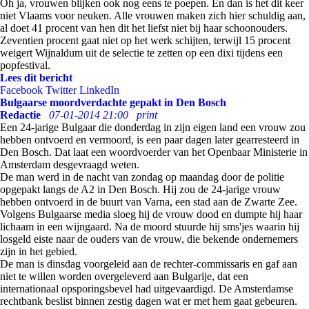
Oh ja, vrouwen blijken ook nog eens te poepen. En dan is het dit keer
niet Vlaams voor neuken. Alle vrouwen maken zich hier schuldig aan,
al doet 41 procent van hen dit het liefst niet bij haar schoonouders.
Zeventien procent gaat niet op het werk schijten, terwijl 15 procent
weigert Wijnaldum uit de selectie te zetten op een dixi tijdens een
popfestival.
Lees dit bericht
Facebook
Twitter
LinkedIn
Bulgaarse moordverdachte gepakt in Den Bosch
Redactie
07-01-2014 21:00
print
Een 24-jarige Bulgaar die donderdag in zijn eigen land een vrouw zou
hebben ontvoerd en vermoord, is een paar dagen later gearresteerd in
Den Bosch. Dat laat een woordvoerder van het Openbaar Ministerie in
Amsterdam desgevraagd weten.
De man werd in de nacht van zondag op maandag door de politie
opgepakt langs de A2 in Den Bosch. Hij zou de 24-jarige vrouw
hebben ontvoerd in de buurt van Varna, een stad aan de Zwarte Zee.
Volgens Bulgaarse media sloeg hij de vrouw dood en dumpte hij haar
lichaam in een wijngaard. Na de moord stuurde hij sms'jes waarin hij
losgeld eiste naar de ouders van de vrouw, die bekende ondernemers
zijn in het gebied.
De man is dinsdag voorgeleid aan de rechter-commissaris en gaf aan
niet te willen worden overgeleverd aan Bulgarije, dat een
internationaal opsporingsbevel had uitgevaardigd. De Amsterdamse
rechtbank beslist binnen zestig dagen wat er met hem gaat gebeuren.