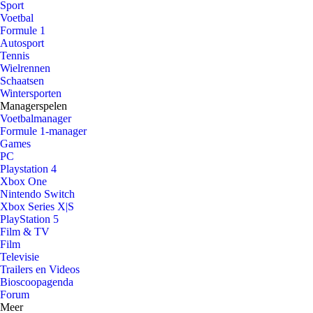
Sport
Voetbal
Formule 1
Autosport
Tennis
Wielrennen
Schaatsen
Wintersporten
Managerspelen
Voetbalmanager
Formule 1-manager
Games
PC
Playstation 4
Xbox One
Nintendo Switch
Xbox Series X|S
PlayStation 5
Film & TV
Film
Televisie
Trailers en Videos
Bioscoopagenda
Forum
Meer