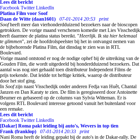
Lees dit bericht
Facebook
Twitter
LinkedIn
Platina Film voor Soof
Daan de Witte (daan1601)
07-01-2014 20:53
print
Soof
heeft meer dan vierhonderdduizend bezoekers naar de bioscopen
getrokken. De vorige maand verschenen komedie met Lies Visschedijk
heeft daarmee de platina status bereikt. "
Heerlijk. Ik sta hier helemaal
te glimmen
", zei de hoofdrolspeelster bij het in ontvangst nemen van
de bijbehorende Platina Film, dat dinsdag te zien was in RTL
Boulevard.
Vorige maand ontstond er nog de nodige ophef bij de uitreiking van de
Gouden Film, die wordt uitgedeeld bij honderdduizend bezoekers. Dat
aantal was nog niet gehaald toen distributeur Independent Films de
prijs toekende. Dat leidde tot heftige kritiek, waarop de distributeur
door het stof ging.
In
Soof
zijn naast Visschedijk onder anderen Fedja van Huêt, Chantal
Janzen en Dan Karaty te zien. De film is geregisseerd door Antoinette
Beumer en gebaseerd op de columns van Sylvia Witteman. Er is
volgens RTL Boulevard interesse getoond vanuit het buitenland voor
een remake.
Lees dit bericht
Facebook
Twitter
LinkedIn
[Dakar] Roma pakt leiding bij auto's, Wevers in top tien
Frank (franklop)
07-01-2014 20:33
print
Nani Roma heeft de leiding gepakt bij de auto's in de Dakar-rally. De