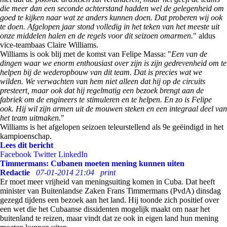
die meer dan een seconde achterstand hadden wel de gelegenheid om
goed te kijken naar wat ze anders kunnen doen. Dat proberen wij ook
te doen. Afgelopen jaar stond volledig in het teken van het meeste uit
onze middelen halen en de regels voor dit seizoen omarmen.
" aldus
vice-teambaas Claire Williams.
Williams is ook blij met de komst van Felipe Massa: "
Een van de
dingen waar we enorm enthousiast over zijn is zijn gedrevenheid om te
helpen bij de wederopbouw van dit team. Dat is precies wat we
wilden. We verwachten van hem niet alleen dat hij op de circuits
presteert, maar ook dat hij regelmatig een bezoek brengt aan de
fabriek om de engineers te stimuleren en te helpen. En zo is Felipe
ook. Hij wil zijn armen uit de mouwen steken en een integraal deel van
het team uitmaken.
"
Williams is het afgelopen seizoen teleurstellend als 9e geëindigd in het
kampioenschap.
Lees dit bericht
Facebook
Twitter
LinkedIn
Timmermans: Cubanen moeten mening kunnen uiten
Redactie
07-01-2014 21:04
print
Er moet meer vrijheid van meningsuiting komen in Cuba. Dat heeft
minister van Buitenlandse Zaken Frans Timmermans (PvdA) dinsdag
gezegd tijdens een bezoek aan het land. Hij toonde zich positief over
een wet die het Cubaanse dissidenten mogelijk maakt om naar het
buitenland te reizen, maar vindt dat ze ook in eigen land hun mening