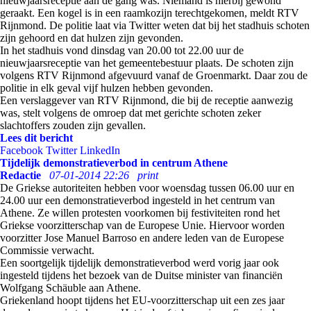
nieuwjaarsreceptie aan de gang was. Niemand is hierbij gewond
geraakt. Een kogel is in een raamkozijn terechtgekomen, meldt RTV
Rijnmond. De politie laat via Twitter weten dat bij het stadhuis schoten
zijn gehoord en dat hulzen zijn gevonden.
In het stadhuis vond dinsdag van 20.00 tot 22.00 uur de
nieuwjaarsreceptie van het gemeentebestuur plaats. De schoten zijn
volgens RTV Rijnmond afgevuurd vanaf de Groenmarkt. Daar zou de
politie in elk geval vijf hulzen hebben gevonden.
Een verslaggever van RTV Rijnmond, die bij de receptie aanwezig
was, stelt volgens de omroep dat met gerichte schoten zeker
slachtoffers zouden zijn gevallen.
Lees dit bericht
Facebook
Twitter
LinkedIn
Tijdelijk demonstratieverbod in centrum Athene
Redactie
07-01-2014 22:26
print
De Griekse autoriteiten hebben voor woensdag tussen 06.00 uur en
24.00 uur een demonstratieverbod ingesteld in het centrum van
Athene. Ze willen protesten voorkomen bij festiviteiten rond het
Griekse voorzitterschap van de Europese Unie. Hiervoor worden
voorzitter Jose Manuel Barroso en andere leden van de Europese
Commissie verwacht.
Een soortgelijk tijdelijk demonstratieverbod werd vorig jaar ook
ingesteld tijdens het bezoek van de Duitse minister van financiën
Wolfgang Schäuble aan Athene.
Griekenland hoopt tijdens het EU-voorzitterschap uit een zes jaar