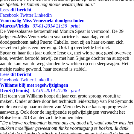
de Spelen. Er komen nog mooie wedstrijden aan."
Lees dit bericht
Facebook
Twitter
LinkedIn
Voormalig Miss Venezuela doodgeschoten
MarcusViridis
07-01-2014 21:36
print
De Venezolaanse beroemdheid Monica Spear is vermoord. De 29-
jarige ex-Miss Venezuela en soapactrice is maandagavond
doodgeschoten nabij Puerto Cabello, toen zij en haar ex-man zich
verzetten tijdens een beroving. Ook hij overleefde het niet.
Spear en haar tien jaar oudere Ierse ex, met wie ze nog goed overweg
kon, werden beroofd terwijl ze met hun 5-jarige dochter na autopech
aan de kant van de weg stonden te wachten op een sleepwagen. Het
meisje raakte gewond, haar toestand is stabiel.
Lees dit bericht
Facebook
Twitter
LinkedIn
Williams blij met regelwijzigingen
DenS (Dennis)
07-01-2014 21:08
print
Het team van Williams hoopt dit jaar een grote sprong vooruit te
maken. Onder andere door het technisch leiderschap van Pat Symonds
en de overstap naar motoren van Mercedes is de kans op progressie
aanwezig. Ook door de ingrijpende regelwijzigingen verwacht het
Britse team 2013 achter zich te kunnen laten.
"
De nieuwe reglementen komen ons erg goed uit, want zonder was het
stukken moeilijker geweest om flinke vooruitgang te boeken. Ik denk
niet dat de pikorde drastisch zal veranderen, maar het geeft de teams