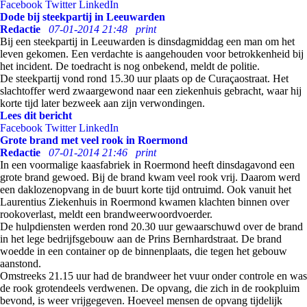
Facebook
Twitter
LinkedIn
Dode bij steekpartij in Leeuwarden
Redactie
07-01-2014 21:48
print
Bij een steekpartij in Leeuwarden is dinsdagmiddag een man om het
leven gekomen. Een verdachte is aangehouden voor betrokkenheid bij
het incident. De toedracht is nog onbekend, meldt de politie.
De steekpartij vond rond 15.30 uur plaats op de Curaçaostraat. Het
slachtoffer werd zwaargewond naar een ziekenhuis gebracht, waar hij
korte tijd later bezweek aan zijn verwondingen.
Lees dit bericht
Facebook
Twitter
LinkedIn
Grote brand met veel rook in Roermond
Redactie
07-01-2014 21:46
print
In een voormalige kaasfabriek in Roermond heeft dinsdagavond een
grote brand gewoed. Bij de brand kwam veel rook vrij. Daarom werd
een daklozenopvang in de buurt korte tijd ontruimd. Ook vanuit het
Laurentius Ziekenhuis in Roermond kwamen klachten binnen over
rookoverlast, meldt een brandweerwoordvoerder.
De hulpdiensten werden rond 20.30 uur gewaarschuwd over de brand
in het lege bedrijfsgebouw aan de Prins Bernhardstraat. De brand
woedde in een container op de binnenplaats, die tegen het gebouw
aanstond.
Omstreeks 21.15 uur had de brandweer het vuur onder controle en was
de rook grotendeels verdwenen. De opvang, die zich in de rookpluim
bevond, is weer vrijgegeven. Hoeveel mensen de opvang tijdelijk