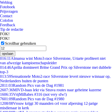
Weblog
Fotoboek
Prijsvragen
Contact
Colofon
Feedback
Tip de redactie
FOK!
FOK!
Scrollbar gebruiken
opslaan
0
16:11
Almansa wint Moto3-race Silverstone, Uriarte profiteert niet
van afwezige kampioenschapsleider
0
14:46
Aprilia domineert Britse Grand Prix op Silverstone met dubbele
top-3
0
13:59
Sensationele Moto2-race Silverstone levert nieuwe winnaar op,
Nederlanders buiten de punten
28
11:03
Random Pics van de Dag #1981
26
07:36
MIVD-baas lekt via Strava routes naar geheime kazerne
16
06:35
VrijMiBabes #316 (not very sfw!)
76
01:09
Random Pics van de Dag #1980
12
08/08
Vrouw krijgt 30 maanden cel voor afpersing 12-jarige
misdienaar in kerk