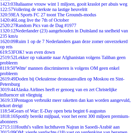
14
23:03
Italiaanse vrouw wint 1 miljoen, gooit kraslot per abuis weg
1
22:57
Vollering de sterkste na lastige heuvelrit
3
20:59
EA Sports FC 27 toont The Grounds-modus
14
20:46
Long live the 7th of October
25
20:27
Random Pics van de Dag #1977
13
20:12
Nederlander (23) aangehouden in Duitsland na snelheid van
235 km/u
16
20:09
Ruim 1 op de 7 Nederlanders gaan deze zomer onverzekerd
op reis
6
19:53
FOK! was even down
25
19:52
Lekker op vakantie naar Afghanistan volgens Taliban geen
probleem
81
19:50
'Witte' mannen discrimineren is volgens OM geen enkel
probleem
26
19:49
Doden bij Oekraïense droneaanvallen op Moskou en Sint-
Petersburg
30
19:44
Alaska Airlines heeft er genoeg van en zet Christelijke
influencer uit vliegtuig
36
19:33
Pentagon verbruikt meer raketten dan kan worden aangevuld,
tekort dreigt
1
18:54
Gears of War: E-Day open beta begint 6 augustus
18
18:16
Spotify bereikt mijlpaal, voor het eerst 300 miljoen premium-
abonnees
27
15:11
Houthi's vallen luchthaven Najran in Saoedi-Arabië aan
20
15:09
OM: vierde verdachte (18) vast op verdenking van beramen