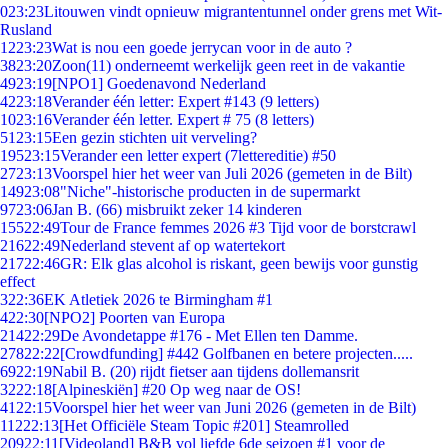
0
23:23
Litouwen vindt opnieuw migrantentunnel onder grens met Wit-
Rusland
12
23:23
Wat is nou een goede jerrycan voor in de auto ?
38
23:20
Zoon(11) onderneemt werkelijk geen reet in de vakantie
49
23:19
[NPO1] Goedenavond Nederland
42
23:18
Verander één letter: Expert #143 (9 letters)
10
23:16
Verander één letter. Expert # 75 (8 letters)
51
23:15
Een gezin stichten uit verveling?
195
23:15
Verander een letter expert (7lettereditie) #50
27
23:13
Voorspel hier het weer van Juli 2026 (gemeten in de Bilt)
149
23:08
"Niche"-historische producten in de supermarkt
97
23:06
Jan B. (66) misbruikt zeker 14 kinderen
155
22:49
Tour de France femmes 2026 #3 Tijd voor de borstcrawl
216
22:49
Nederland stevent af op watertekort
217
22:46
GR: Elk glas alcohol is riskant, geen bewijs voor gunstig
effect
3
22:36
EK Atletiek 2026 te Birmingham #1
4
22:30
[NPO2] Poorten van Europa
214
22:29
De Avondetappe #176 - Met Ellen ten Damme.
278
22:22
[Crowdfunding] #442 Golfbanen en betere projecten.....
69
22:19
Nabil B. (20) rijdt fietser aan tijdens dollemansrit
32
22:18
[Alpineskiën] #20 Op weg naar de OS!
41
22:15
Voorspel hier het weer van Juni 2026 (gemeten in de Bilt)
112
22:13
[Het Officiële Steam Topic #201] Steamrolled
209
22:11
[Videoland] B&B vol liefde 6de seizoen #1 voor de