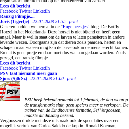
organisator inbreuk maakt op het merkenrecht van Amstel.
Lees dit bericht
Facebook
Twitter
LinkedIn
Ranzig Filmpje....
Joris (Tigertje)
22-01-2008 21:35
print
Gisteren hadden we hem al in de "
Enge beestjes
" blog. De Botfly.
Horzel in het Nederlands. Deze horzel is niet bijtend en heeft geen
angel. Maar is wel in staat om de larven te laten parasiteren in andere
levende wezen. Doorgaans zijn dat dieren zoals paarden, herten en
schapen maar via een mug kan de larve ook in de mens terecht komen.
En dat is geen pretje en daar moet dus wat aan gedaan worden. Zoals
gezegd, een ranzig filmpje.
Lees dit bericht
Facebook
Twitter
LinkedIn
PSV laat niemand meer gaan
Sjors (Sj0rSz)
22-01-2008 21:00
print
PSV heeft bekend gemaakt tot 1 februari, de dag waarop
de transfermarkt sluit, geen spelers meer te verkopen. De
trainer van de Eindhovense formatie, Sef Vergoossen,
maakte dit dinsdag bekend.
Vergoossen drukte met deze uitspraak ook de speculaties over een
mogelijk vertrek van Carlos Salcido de kop in. Ronald Koeman,