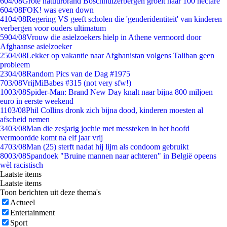
6
04/08
Grote natuurbrand Boschhuizerbergen groeit naar 100 hectare
6
04/08
FOK! was even down
41
04/08
Regering VS geeft scholen die 'genderidentiteit' van kinderen
verbergen voor ouders ultimatum
59
04/08
Vrouw die asielzoekers hielp in Athene vermoord door
Afghaanse asielzoeker
25
04/08
Lekker op vakantie naar Afghanistan volgens Taliban geen
probleem
23
04/08
Random Pics van de Dag #1975
7
03/08
VrijMiBabes #315 (not very sfw!)
10
03/08
Spider-Man: Brand New Day knalt naar bijna 800 miljoen
euro in eerste weekend
11
03/08
Phil Collins dronk zich bijna dood, kinderen moesten al
afscheid nemen
34
03/08
Man die zesjarig jochie met messteken in het hoofd
vermoordde komt na elf jaar vrij
47
03/08
Man (25) sterft nadat hij lijm als condoom gebruikt
80
03/08
Spandoek "Bruine mannen naar achteren" in België opeens
wèl racistisch
Laatste items
Laatste items
Toon berichten uit deze thema's
Actueel
Entertainment
Sport