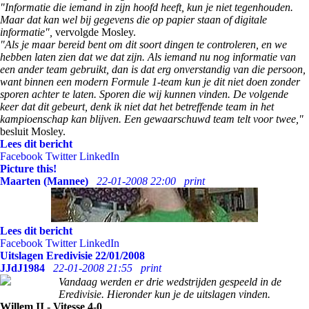
"Informatie die iemand in zijn hoofd heeft, kun je niet tegenhouden.
Maar dat kan wel bij gegevens die op papier staan of digitale
informatie",
vervolgde Mosley.
"Als je maar bereid bent om dit soort dingen te controleren, en we
hebben laten zien dat we dat zijn. Als iemand nu nog informatie van
een ander team gebruikt, dan is dat erg onverstandig van die persoon,
want binnen een modern Formule 1-team kun je dit niet doen zonder
sporen achter te laten. Sporen die wij kunnen vinden. De volgende
keer dat dit gebeurt, denk ik niet dat het betreffende team in het
kampioenschap kan blijven. Een gewaarschuwd team telt voor twee,"
besluit Mosley.
Lees dit bericht
Facebook
Twitter
LinkedIn
Picture this!
Maarten (Mannee)
22-01-2008 22:00
print
Lees dit bericht
Facebook
Twitter
LinkedIn
Uitslagen Eredivisie 22/01/2008
JJdJ1984
22-01-2008 21:55
print
Vandaag werden er drie wedstrijden gespeeld in de
Eredivisie. Hieronder kun je de uitslagen vinden.
Willem II - Vitesse 4-0