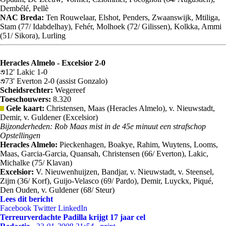
Dembélé, Pellè
NAC Breda:
Ten Rouwelaar, Elshot, Penders, Zwaanswijk, Mtiliga,
Stam (77/ Idabdelhay), Fehér, Molhoek (72/ Gilissen), Kolkka, Ammi
(51/ Sikora), Lurling
Heracles Almelo - Excelsior 2-0
12' Lakic 1-0
73' Everton 2-0 (assist Gonzalo)
Scheidsrechter:
Wegereef
Toeschouwers:
8.320
Gele kaart:
Christensen, Maas (Heracles Almelo), v. Nieuwstadt,
Demir, v. Guldener (Excelsior)
Bijzonderheden: Rob Maas mist in de 45e minuut een strafschop
Opstellingen
Heracles Almelo:
Pieckenhagen, Boakye, Rahim, Wuytens, Looms,
Maas, Garcia-Garcia, Quansah, Christensen (66/ Everton), Lakic,
Michalke (75/ Klavan)
Excelsior:
V. Nieuwenhuijzen, Bandjar, v. Nieuwstadt, v. Steensel,
Zijm (36/ Korf), Guijo-Velasco (69/ Pardo), Demir, Luyckx, Piqué,
Den Ouden, v. Guldener (68/ Steur)
Lees dit bericht
Facebook
Twitter
LinkedIn
Terreurverdachte Padilla krijgt 17 jaar cel