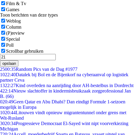
Film & Tv
Games
Toon berichten van deze types
Weblog
Column
(P)review
Special
Poll
Scrollbar gebruiken
opslaan
25
00:35
Random Pics van de Dag #1977
10
22:40
Datalek bij Bol en de Bijenkorf na cyberaanval op logistiek
partner Ceva
13
22:27
Kind overleden na aanrijding door AH-bestelbus in Dordrecht
4
22:14
Nieuw slachtoffer in kindermisbruikzaak zorgprofessional Jan
B. (66)
0
20:49
Geen Qatar en Abu Dhabi? Dan eindigt Formule 1-seizoen
mogelijk in Europa
10
20:44
Litouwen vindt opnieuw migrantentunnel onder grens met
Wit-Rusland
30
20:34
Progressieve Democraat El-Sayed wint nipt voorverkiezing
Michigan
7
20:24
Accell, moederbedrijf Sparta en Batavus, vraagt uitstel van