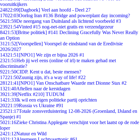
vooruitkijkers
248
22:09
[Dagboek] Veel aan hoofd - Deel 27
170
22:03
Oorlog Iran #136 Bridge and powerplant day incoming?
56
21:59
De neergang van Duitsland als lichtend voorbeeld #3
239
21:54
Vinted #15 nog-net-niet gratis en verzendgezeur
84
21:53
[Britse politiek] #141 Declining Gracefully Was Never Really
an Option
31
21:52
[Voorspellen] Voorspel de eindstand van de Eredivisie
2026/2027
143
21:51
[NPO1] We zijn er bijna 2026 #1
23
21:51
Heb jij wel eens (online of irl) te maken gehad met
discriminatie?
92
21:50
CIDP. Kent u dat, beste mensen?
172
21:50
Zuunig zijn, it's a way of life! #22
281
21:41
[NPO1] Van Onschatbare Waarde met Dionne Stax #2
13
21:40
Aftellen naar de kerstdagen
39
21:39
[Netflix #210] TUDUM
14
21:33
Ik wil een eigen politieke partij oprichten
202
21:19
Russia vs Ukraine #91
235
21:17
Totale zonsverduistering 12-08-2026 (Groenland, IJsland en
Spanje) #1
50
21:16
Zieke Christina Applegate verschijnt voor het laatst op de rode
loper
24
21:12
Natuur en Wild
10
21:12
Algemeen Luchtvaarttopic #61