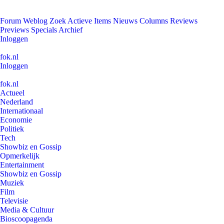
Forum
Weblog
Zoek
Actieve Items
Nieuws
Columns
Reviews
Previews
Specials
Archief
Inloggen
fok.nl
Inloggen
fok.nl
Actueel
Nederland
Internationaal
Economie
Politiek
Tech
Showbiz en Gossip
Opmerkelijk
Entertainment
Showbiz en Gossip
Muziek
Film
Televisie
Media & Cultuur
Bioscoopagenda