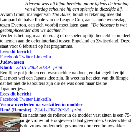
Hiervan was hij bijna hersteld, maar tijdens de training
van dinsdag scheurde hij een spiertje in diezelfde dij.
Avram Grant, manager van
The Blues
, houdt er rekening mee dat
Lampard de halve finale van de League Cup, aanstaande woensdag
tegen Everton, aan zich voorbij moet laten gaan. "
De blessure is wat
gecompliceerder dan we dachten.
"
Verder is het nog maar de vraag of de speler op tijd hersteld is om deel
te nemen aan de oefeninterland tussen Engeland en Zwitserland. Deze
staat voor 6 februari op het programma.
Lees dit bericht
Facebook
Twitter
LinkedIn
Judowassen
Klonk
22-01-2008 20:49
print
Een fijne pot judo en een wasmachine na doen, en dat tegelijkertijd.
Dat moet wel een Japans idee zijn. Ik weet na het zien van dit filmpje
dat het niet de kabouters zijn die de was doen maar kleine
Japannertjes...
Lees dit bericht
Facebook
Twitter
LinkedIn
Vrouw overleden na vastzitten in modder
René (Renesite)
22-01-2008 20:28
print
Een nacht met de rollator in de modder vast zitten is een 75-
jarige vrouw uit Hoogeveen fataal geworden. Gisterochtend
is de vrouw onderkoeld gevonden door een bouwvakker.