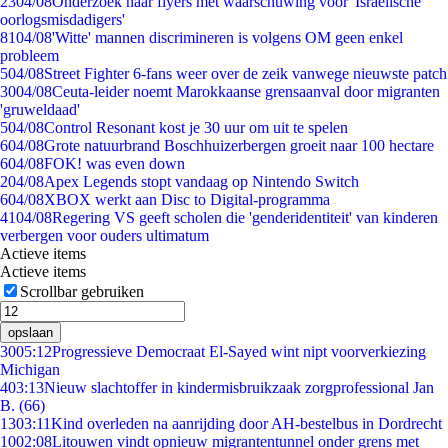
23
04/08
Onderzoek naar flyers met waarschuwing voor 'Israëlische
oorlogsmisdadigers'
81
04/08
'Witte' mannen discrimineren is volgens OM geen enkel
probleem
5
04/08
Street Fighter 6-fans weer over de zeik vanwege nieuwste patch
30
04/08
Ceuta-leider noemt Marokkaanse grensaanval door migranten
'gruweldaad'
5
04/08
Control Resonant kost je 30 uur om uit te spelen
6
04/08
Grote natuurbrand Boschhuizerbergen groeit naar 100 hectare
6
04/08
FOK! was even down
2
04/08
Apex Legends stopt vandaag op Nintendo Switch
6
04/08
XBOX werkt aan Disc to Digital-programma
41
04/08
Regering VS geeft scholen die 'genderidentiteit' van kinderen
verbergen voor ouders ultimatum
Actieve items
Actieve items
Scrollbar gebruiken
opslaan
30
05:12
Progressieve Democraat El-Sayed wint nipt voorverkiezing
Michigan
4
03:13
Nieuw slachtoffer in kindermisbruikzaak zorgprofessional Jan
B. (66)
13
03:11
Kind overleden na aanrijding door AH-bestelbus in Dordrecht
10
02:08
Litouwen vindt opnieuw migrantentunnel onder grens met