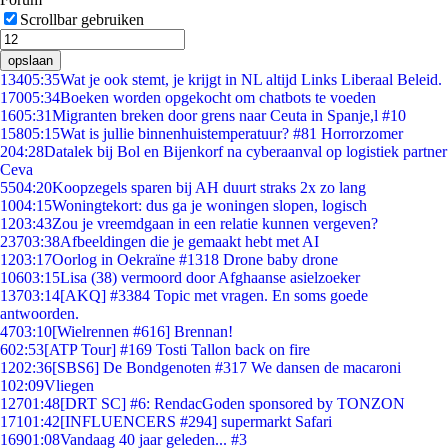
Scrollbar gebruiken
opslaan
134
05:35
Wat je ook stemt, je krijgt in NL altijd Links Liberaal Beleid.
170
05:34
Boeken worden opgekocht om chatbots te voeden
16
05:31
Migranten breken door grens naar Ceuta in Spanje,l #10
158
05:15
Wat is jullie binnenhuistemperatuur? #81 Horrorzomer
2
04:28
Datalek bij Bol en Bijenkorf na cyberaanval op logistiek partner
Ceva
55
04:20
Koopzegels sparen bij AH duurt straks 2x zo lang
10
04:15
Woningtekort: dus ga je woningen slopen, logisch
12
03:43
Zou je vreemdgaan in een relatie kunnen vergeven?
237
03:38
Afbeeldingen die je gemaakt hebt met AI
12
03:17
Oorlog in Oekraïne #1318 Drone baby drone
106
03:15
Lisa (38) vermoord door Afghaanse asielzoeker
137
03:14
[AKQ] #3384 Topic met vragen. En soms goede
antwoorden.
47
03:10
[Wielrennen #616] Brennan!
6
02:53
[ATP Tour] #169 Tosti Tallon back on fire
12
02:36
[SBS6] De Bondgenoten #317 We dansen de macaroni
1
02:09
Vliegen
127
01:48
[DRT SC] #6: RendacGoden sponsored by TONZON
171
01:42
[INFLUENCERS #294] supermarkt Safari
169
01:08
Vandaag 40 jaar geleden... #3