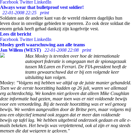
Facebook
Twitter
LinkedIn
Always wear that bulletproof vest soldier!
22-01-2008 22:25
print
Soldaten aan de andere kant van de wereld riskeren dagelijks hun
leven door in onveilige gebieden te opereren. Zo ook deze soldaat die
enorm geluk heeft gehad dankzij zijn kogelvrije vest.
Lees dit bericht
Facebook
Twitter
LinkedIn
Mosley geeft waarschuwing aan alle teams
Jan Willem (WEST)
22-01-2008 22:08
print
Max Mosley is tevreden over hoe de internationale
autosport federatie is omgegaan met de spionagezaak
tussen McLaren en Ferrari. De FIA-president heeft de
teams gewaarschuwd dat er bij een volgende keer
uitsluiting kan volgen.
Mosley:
"Volgens mij hebben we altijd op de juiste manier gehandeld.
Toen we de eerste hoorzitting hadden op 26 juli, waren we allemaal
erg achterdochtig. We konden niet geloven dat alleen Mike Coughlan
deze informatie had gezien, maar toen was er niet voldoende bewijs
voor een veroordeling. Bij de tweede hoorzitting was er wel genoeg
bewijs. We werden aangevallen door de Britse pers, maar volgens mij
zou een objectief iemand ook zeggen dat er meer dan voldoende
bewijs op tafel lag. We hebben uitgebreid onderzoek gedaan en alle e-
mails bekeken. Het bewijs was verpletterend, ook al zijn er nog steeds
mensen die dat weigeren te geloven."