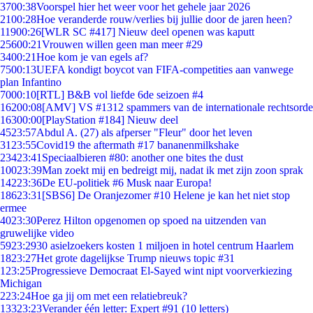
37
00:38
Voorspel hier het weer voor het gehele jaar 2026
21
00:28
Hoe veranderde rouw/verlies bij jullie door de jaren heen?
119
00:26
[WLR SC #417] Nieuw deel openen was kaputt
256
00:21
Vrouwen willen geen man meer #29
34
00:21
Hoe kom je van egels af?
75
00:13
UEFA kondigt boycot van FIFA-competities aan vanwege
plan Infantino
70
00:10
[RTL] B&B vol liefde 6de seizoen #4
162
00:08
[AMV] VS #1312 spammers van de internationale rechtsorde
163
00:00
[PlayStation #184] Nieuw deel
45
23:57
Abdul A. (27) als afperser "Fleur" door het leven
31
23:55
Covid19 the aftermath #17 bananenmilkshake
234
23:41
Speciaalbieren #80: another one bites the dust
100
23:39
Man zoekt mij en bedreigt mij, nadat ik met zijn zoon sprak
142
23:36
De EU-politiek #6 Musk naar Europa!
186
23:31
[SBS6] De Oranjezomer #10 Helene je kan het niet stop
ermee
40
23:30
Perez Hilton opgenomen op spoed na uitzenden van
gruwelijke video
59
23:29
30 asielzoekers kosten 1 miljoen in hotel centrum Haarlem
18
23:27
Het grote dagelijkse Trump nieuws topic #31
1
23:25
Progressieve Democraat El-Sayed wint nipt voorverkiezing
Michigan
2
23:24
Hoe ga jij om met een relatiebreuk?
133
23:23
Verander één letter: Expert #91 (10 letters)