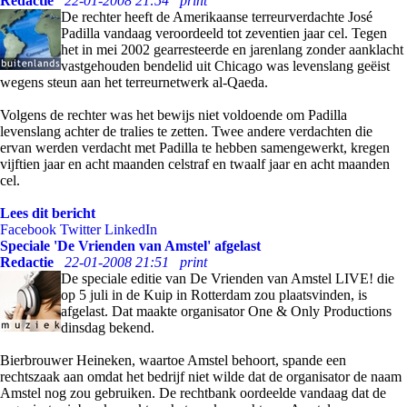
Redactie
22-01-2008 21:54
print
De rechter heeft de Amerikaanse terreurverdachte José
Padilla vandaag veroordeeld tot zeventien jaar cel. Tegen
het in mei 2002 gearresteerde en jarenlang zonder aanklacht
vastgehouden bendelid uit Chicago was levenslang geëist
wegens steun aan het terreurnetwerk al-Qaeda.
Volgens de rechter was het bewijs niet voldoende om Padilla
levenslang achter de tralies te zetten. Twee andere verdachten die
ervan werden verdacht met Padilla te hebben samengewerkt, kregen
vijftien jaar en acht maanden celstraf en twaalf jaar en acht maanden
cel.
Lees dit bericht
Facebook
Twitter
LinkedIn
Speciale 'De Vrienden van Amstel' afgelast
Redactie
22-01-2008 21:51
print
De speciale editie van De Vrienden van Amstel LIVE! die
op 5 juli in de Kuip in Rotterdam zou plaatsvinden, is
afgelast. Dat maakte organisator One & Only Productions
dinsdag bekend.
Bierbrouwer Heineken, waartoe Amstel behoort, spande een
rechtszaak aan omdat het bedrijf niet wilde dat de organisator de naam
Amstel nog zou gebruiken. De rechtbank oordeelde vandaag dat de