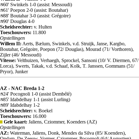
60' Swinkels 1-0 (assist: Messoudi)
61' Poepon 2-0 (assist: Boutahar)
88' Boutahar 3-0 (assist: Grégoire)
90' Douglas 4-0
Scheidsrechter:
v. Hulten
Toeschouwers:
11.800
Opstellingen
Willem II:
Aerts, Bælum, Swinkels, v.d. Struijk, Janse, Kargbo,
Boutahar, Grégoire, Poepon (72/ Douglas), Mourad (71/ Vorthoren),
Zijler (46/ Messoudi)
Vitesse:
Velthuizen, Verhaegh, Sprockel, Sansoni (10/ V. Diermen, 67/
Lorca), Swerts, Takak, v.d. Schaaf, Kolk, T. Janssen, Gommans (51/
Pryor), Junker
AZ - NAC Breda 1-2
24' Pocognoli 1-0 (assist Dembélé)
85' Idabdelhay 1-1 (assist Lurling)
89' Idabdelhay 1-2
Scheidsrechter:
v. Boekel
Toeschouwers:
16.000
Gele kaart:
Jaliens, Cziommer, Koenders (AZ)
Opstellingen
AZ:
Waterman, Jaliens, Donk, Mendes da Silva (85/ Koenders),
Opdam, De Zeeuw, Vormer, Cziommer, Pocognoli (64/ Augustien),