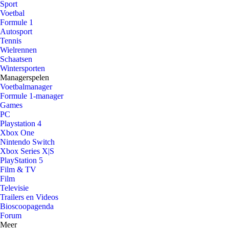
Sport
Voetbal
Formule 1
Autosport
Tennis
Wielrennen
Schaatsen
Wintersporten
Managerspelen
Voetbalmanager
Formule 1-manager
Games
PC
Playstation 4
Xbox One
Nintendo Switch
Xbox Series X|S
PlayStation 5
Film & TV
Film
Televisie
Trailers en Videos
Bioscoopagenda
Forum
Meer