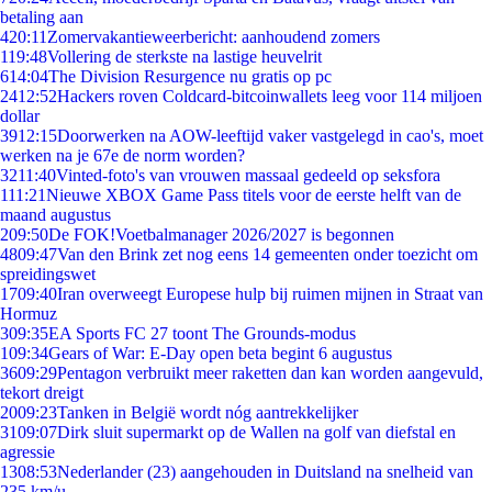
betaling aan
4
20:11
Zomervakantieweerbericht: aanhoudend zomers
1
19:48
Vollering de sterkste na lastige heuvelrit
6
14:04
The Division Resurgence nu gratis op pc
24
12:52
Hackers roven Coldcard-bitcoinwallets leeg voor 114 miljoen
dollar
39
12:15
Doorwerken na AOW-leeftijd vaker vastgelegd in cao's, moet
werken na je 67e de norm worden?
32
11:40
Vinted-foto's van vrouwen massaal gedeeld op seksfora
1
11:21
Nieuwe XBOX Game Pass titels voor de eerste helft van de
maand augustus
2
09:50
De FOK!Voetbalmanager 2026/2027 is begonnen
48
09:47
Van den Brink zet nog eens 14 gemeenten onder toezicht om
spreidingswet
17
09:40
Iran overweegt Europese hulp bij ruimen mijnen in Straat van
Hormuz
3
09:35
EA Sports FC 27 toont The Grounds-modus
1
09:34
Gears of War: E-Day open beta begint 6 augustus
36
09:29
Pentagon verbruikt meer raketten dan kan worden aangevuld,
tekort dreigt
20
09:23
Tanken in België wordt nóg aantrekkelijker
31
09:07
Dirk sluit supermarkt op de Wallen na golf van diefstal en
agressie
13
08:53
Nederlander (23) aangehouden in Duitsland na snelheid van
235 km/u