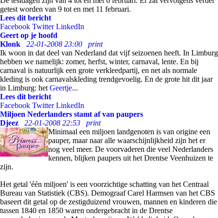
De testdagen zijn van 4 tot en met 6 februari. Er zal vervolgens verder
getest worden van 9 tot en met 11 februari.
Lees dit bericht
Facebook
Twitter
LinkedIn
Geert op je hoofd
Klonk
22-01-2008 23:00
print
Ik woon in dat deel van Nederland dat vijf seizoenen heeft. In Limburg
hebben we namelijk: zomer, herfst, winter, carnaval, lente. En bij
carnaval is natuurlijk een grote verkleedpartij, en net als normale
kleding is ook carnavalskleding trendgevoelig. En de grote hit dit jaar
in Limburg: het
Geertje
...
Lees dit bericht
Facebook
Twitter
LinkedIn
Miljoen Nederlanders stamt af van paupers
Djeez
22-01-2008 22:53
print
Minimaal een miljoen landgenoten is van origine een
pauper, maar naar alle waarschijnlijkheid zijn het er
nog veel meer. De voorvaderen die veel Nederlanders
kennen, blijken paupers uit het Drentse Veenhuizen te
zijn.
Het getal 'één miljoen' is een voorzichtige schatting van het Centraal
Bureau van Statistiek (CBS). Demograaf Carel Harmsen van het CBS
baseert dit getal op de zestigduizend vrouwen, mannen en kinderen die
tussen 1840 en 1850 waren ondergebracht in de Drentse