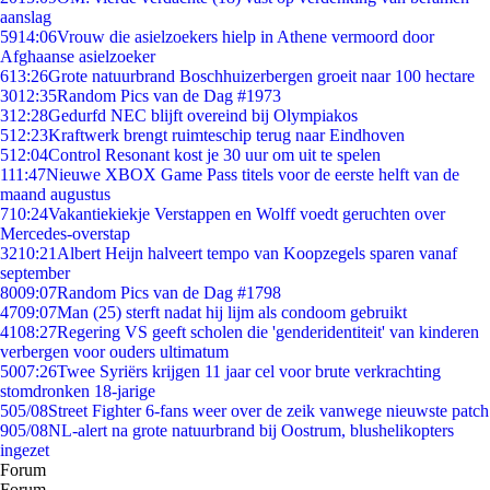
aanslag
59
14:06
Vrouw die asielzoekers hielp in Athene vermoord door
Afghaanse asielzoeker
6
13:26
Grote natuurbrand Boschhuizerbergen groeit naar 100 hectare
30
12:35
Random Pics van de Dag #1973
3
12:28
Gedurfd NEC blijft overeind bij Olympiakos
5
12:23
Kraftwerk brengt ruimteschip terug naar Eindhoven
5
12:04
Control Resonant kost je 30 uur om uit te spelen
1
11:47
Nieuwe XBOX Game Pass titels voor de eerste helft van de
maand augustus
7
10:24
Vakantiekiekje Verstappen en Wolff voedt geruchten over
Mercedes-overstap
32
10:21
Albert Heijn halveert tempo van Koopzegels sparen vanaf
september
80
09:07
Random Pics van de Dag #1798
47
09:07
Man (25) sterft nadat hij lijm als condoom gebruikt
41
08:27
Regering VS geeft scholen die 'genderidentiteit' van kinderen
verbergen voor ouders ultimatum
50
07:26
Twee Syriërs krijgen 11 jaar cel voor brute verkrachting
stomdronken 18-jarige
5
05/08
Street Fighter 6-fans weer over de zeik vanwege nieuwste patch
9
05/08
NL-alert na grote natuurbrand bij Oostrum, blushelikopters
ingezet
Forum
Forum