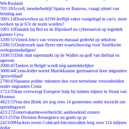
Wit-Rusland
7
01:18
Accell, moederbedrijf Sparta en Batavus, vraagt uitstel van
betaling aan
39
01:14
Doorwerken na AOW-leeftijd vaker vastgelegd in cao's, moet
werken na je 67e de norm worden?
10
01:10
Datalek bij Bol en de Bijenkorf na cyberaanval op logistiek
partner Ceva
32
00:51
Vinted-foto's van vrouwen massaal gedeeld op seksfora
23
00:51
Onderzoek naar flyers met waarschuwing voor 'Israëlische
oorlogsmisdadigers'
31
00:51
Dirk sluit supermarkt op de Wallen na golf van diefstal en
agressie
20
00:45
Tanken in België wordt nóg aantrekkelijker
30
00:44
Ceuta-leider noemt Marokkaanse grensaanval door migranten
'gruweldaad'
27
00:43
Spaanse politie: minstens tien voor terrorisme veroordeelden
onder migranten Ceuta
17
23:55
Iran overweegt Europese hulp bij ruimen mijnen in Straat van
Hormuz
48
23:33
Van den Brink zet nog eens 14 gemeenten onder toezicht om
spreidingswet
4
23:27
Zomervakantieweerbericht: aanhoudend zomers
6
23:25
The Division Resurgence nu gratis op pc
24
23:09
Hackers roven Coldcard-bitcoinwallets leeg voor 114 miljoen
dollar