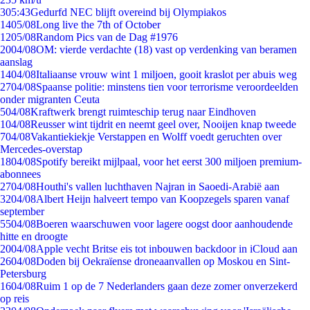
3
05:43
Gedurfd NEC blijft overeind bij Olympiakos
14
05/08
Long live the 7th of October
12
05/08
Random Pics van de Dag #1976
20
04/08
OM: vierde verdachte (18) vast op verdenking van beramen
aanslag
14
04/08
Italiaanse vrouw wint 1 miljoen, gooit kraslot per abuis weg
27
04/08
Spaanse politie: minstens tien voor terrorisme veroordeelden
onder migranten Ceuta
5
04/08
Kraftwerk brengt ruimteschip terug naar Eindhoven
1
04/08
Reusser wint tijdrit en neemt geel over, Nooijen knap tweede
7
04/08
Vakantiekiekje Verstappen en Wolff voedt geruchten over
Mercedes-overstap
18
04/08
Spotify bereikt mijlpaal, voor het eerst 300 miljoen premium-
abonnees
27
04/08
Houthi's vallen luchthaven Najran in Saoedi-Arabië aan
32
04/08
Albert Heijn halveert tempo van Koopzegels sparen vanaf
september
55
04/08
Boeren waarschuwen voor lagere oogst door aanhoudende
hitte en droogte
20
04/08
Apple vecht Britse eis tot inbouwen backdoor in iCloud aan
26
04/08
Doden bij Oekraïense droneaanvallen op Moskou en Sint-
Petersburg
16
04/08
Ruim 1 op de 7 Nederlanders gaan deze zomer onverzekerd
op reis