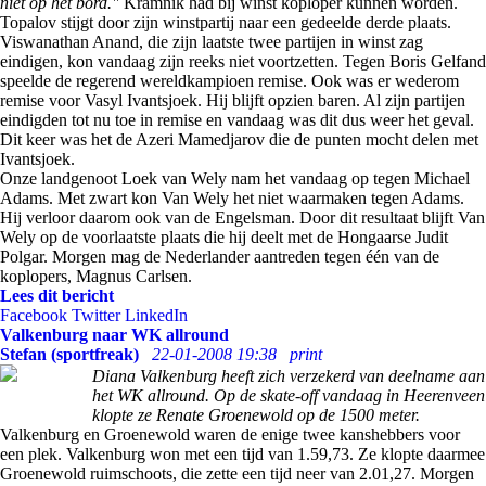
niet op het bord."
Kramnik had bij winst koploper kunnen worden.
Topalov stijgt door zijn winstpartij naar een gedeelde derde plaats.
Viswanathan Anand, die zijn laatste twee partijen in winst zag
eindigen, kon vandaag zijn reeks niet voortzetten. Tegen Boris Gelfand
speelde de regerend wereldkampioen remise. Ook was er wederom
remise voor Vasyl Ivantsjoek. Hij blijft opzien baren. Al zijn partijen
eindigden tot nu toe in remise en vandaag was dit dus weer het geval.
Dit keer was het de Azeri Mamedjarov die de punten mocht delen met
Ivantsjoek.
Onze landgenoot Loek van Wely nam het vandaag op tegen Michael
Adams. Met zwart kon Van Wely het niet waarmaken tegen Adams.
Hij verloor daarom ook van de Engelsman. Door dit resultaat blijft Van
Wely op de voorlaatste plaats die hij deelt met de Hongaarse Judit
Polgar. Morgen mag de Nederlander aantreden tegen één van de
koplopers, Magnus Carlsen.
Lees dit bericht
Facebook
Twitter
LinkedIn
Valkenburg naar WK allround
Stefan (sportfreak)
22-01-2008 19:38
print
Diana Valkenburg heeft zich verzekerd van deelname aan
het WK allround. Op de skate-off vandaag in Heerenveen
klopte ze Renate Groenewold op de 1500 meter.
Valkenburg en Groenewold waren de enige twee kanshebbers voor
een plek. Valkenburg won met een tijd van 1.59,73. Ze klopte daarmee
Groenewold ruimschoots, die zette een tijd neer van 2.01,27. Morgen