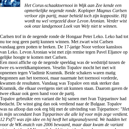
Het Corus-schaaktoernooi in Wijk aan Zee kende een
opmerkelijke negende ronde. Koploper Magnus Carlsen
verloor zijn partij, maar behield toch zijn koppositie. Hij
wordt nu wel vergezeld door Levon Aronian. Verder wist
ook onze landgenoot Loek van Wely niet te winnen.
Carlsen trof in de negende ronde de Hongaar Peter Leko. Leko had tot
nu toe nog geen partij kunnen winnen. Met zwart wist Carlsen
vandaag geen potten te breken. De 17-jarige Noor verloor kansloos
van Leko. Levon Aronian wist met zijn remise tegen Pavel Eljanov op
gelijke hoogte te komen met Carlsen.
Een mooi affiche op de negende speeldag was de wedstrijd tussen de
twee ex-wereldkampioenen. Veselin Topalov mocht het met wit
opnemen tegen Vladimir Kramnik. Beide schakers waren matig
begonnen aan het toernooi, maar naarmate het toernooi vorderde,
kwamen de resultaten. Vandaag was Topalov een stuk sterker dan
Kramnik, die elkaar overigens niet uit kunnen staan. Daarom gaven de
twee elkaar ook geen hand voor de partij.
Topalov gebruikte een variant die hij samen met Ivan Tsjeparinov had
bedacht. De winst ging dan ook verdiend naar de Bulgaar. Topalov
was na afloop dan ook erg blij met de uitvinding van Tsjeparinov:
"Het
is mijn secondant Ivan Tsjeparinov die alle lof voor mijn zege verdient.
12 Pxf7! was zijn idee en hij heeft het uitgeanalyseerd. We hadden het
voor de WK-match van 2006 bewaard, maar daar kwam de variant