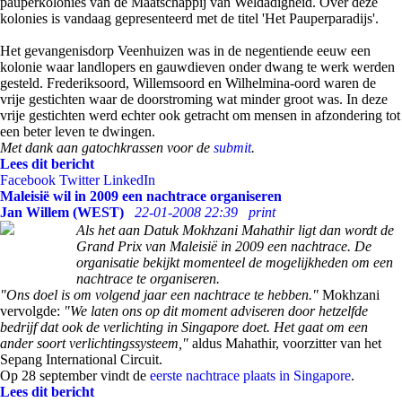
pauperkolonies van de Maatschappij van Weldadigheid. Over deze
kolonies is vandaag gepresenteerd met de titel 'Het Pauperparadijs'.
Het gevangenisdorp Veenhuizen was in de negentiende eeuw een
kolonie waar landlopers en gauwdieven onder dwang te werk werden
gesteld. Frederiksoord, Willemsoord en Wilhelmina-oord waren de
vrije gestichten waar de doorstroming wat minder groot was. In deze
vrije gestichten werd echter ook getracht om mensen in afzondering tot
een beter leven te dwingen.
Met dank aan gatochkrassen voor de
submit
.
Lees dit bericht
Facebook
Twitter
LinkedIn
Maleisië wil in 2009 een nachtrace organiseren
Jan Willem (WEST)
22-01-2008 22:39
print
Als het aan Datuk Mokhzani Mahathir ligt dan wordt de
Grand Prix van Maleisië in 2009 een nachtrace. De
organisatie bekijkt momenteel de mogelijkheden om een
nachtrace te organiseren.
"Ons doel is om volgend jaar een nachtrace te hebben."
Mokhzani
vervolgde:
"We laten ons op dit moment adviseren door hetzelfde
bedrijf dat ook de verlichting in Singapore doet. Het gaat om een
ander soort verlichtingssysteem,"
aldus Mahathir, voorzitter van het
Sepang International Circuit.
Op 28 september vindt de
eerste nachtrace plaats in Singapore
.
Lees dit bericht