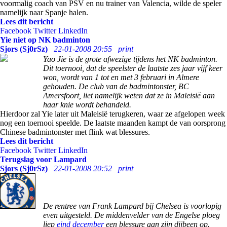
voormalig coach van PSV en nu trainer van Valencia, wilde de speler
namelijk naar Spanje halen.
Lees dit bericht
Facebook
Twitter
LinkedIn
Yie niet op NK badminton
Sjors (Sj0rSz)
22-01-2008 20:55
print
Yao Jie is de grote afwezige tijdens het NK badminton.
Dit toernooi, dat de speelster de laatste zes jaar vijf keer
won, wordt van 1 tot en met 3 februari in Almere
gehouden. De club van de badmintonster, BC
Amersfoort, liet namelijk weten dat ze in Maleisië aan
haar knie wordt behandeld.
Hierdoor zal Yie later uit Maleisië terugkeren, waar ze afgelopen week
nog een toernooi speelde. De laatste maanden kampt de van oorsprong
Chinese badmintonster met flink wat blessures.
Lees dit bericht
Facebook
Twitter
LinkedIn
Terugslag voor Lampard
Sjors (Sj0rSz)
22-01-2008 20:52
print
De rentree van Frank Lampard bij Chelsea is voorlopig
even uitgesteld. De middenvelder van de Engelse ploeg
liep
eind december
een blessure aan zijn dijbeen op.