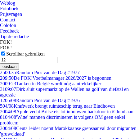
Weblog
Fotoboek
Prijsvragen
Contact
Colofon
Feedback
Tip de redactie
FOK!
FOK!
Scrollbar gebruiken
opslaan
25
00:35
Random Pics van de Dag #1977
2
09:50
De FOK!Voetbalmanager 2026/2027 is begonnen
20
09:23
Tanken in België wordt nóg aantrekkelijker
31
09:07
Dirk sluit supermarkt op de Wallen na golf van diefstal en
agressie
12
05/08
Random Pics van de Dag #1976
5
04/08
Kraftwerk brengt ruimteschip terug naar Eindhoven
20
04/08
Apple vecht Britse eis tot inbouwen backdoor in iCloud aan
81
04/08
'Witte' mannen discrimineren is volgens OM geen enkel
probleem
30
04/08
Ceuta-leider noemt Marokkaanse grensaanval door migranten
'gruweldaad'