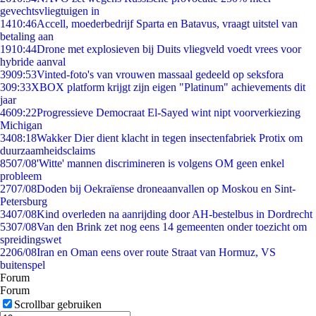
gevechtsvliegtuigen in
14
10:46
Accell, moederbedrijf Sparta en Batavus, vraagt uitstel van
betaling aan
19
10:44
Drone met explosieven bij Duits vliegveld voedt vrees voor
hybride aanval
39
09:53
Vinted-foto's van vrouwen massaal gedeeld op seksfora
3
09:33
XBOX platform krijgt zijn eigen "Platinum" achievements dit
jaar
46
09:22
Progressieve Democraat El-Sayed wint nipt voorverkiezing
Michigan
34
08:18
Wakker Dier dient klacht in tegen insectenfabriek Protix om
duurzaamheidsclaims
85
07/08
'Witte' mannen discrimineren is volgens OM geen enkel
probleem
27
07/08
Doden bij Oekraïense droneaanvallen op Moskou en Sint-
Petersburg
34
07/08
Kind overleden na aanrijding door AH-bestelbus in Dordrecht
53
07/08
Van den Brink zet nog eens 14 gemeenten onder toezicht om
spreidingswet
22
06/08
Iran en Oman eens over route Straat van Hormuz, VS
buitenspel
Forum
Forum
Scrollbar gebruiken