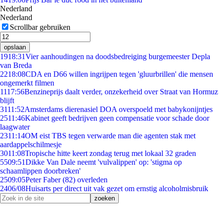
Nederland
Nederland
Scrollbar gebruiken
opslaan
19
18:31
Vier aanhoudingen na doodsbedreiging burgemeester Depla
van Breda
22
18:08
CDA en D66 willen ingrijpen tegen 'gluurbrillen' die mensen
ongemerkt filmen
11
17:56
Benzineprijs daalt verder, onzekerheid over Straat van Hormuz
blijft
31
11:52
Amsterdams dierenasiel DOA overspoeld met babykonijntjes
25
11:46
Kabinet geeft bedrijven geen compensatie voor schade door
laagwater
23
11:14
OM eist TBS tegen verwarde man die agenten stak met
aardappelschilmesje
30
11:08
Tropische hitte keert zondag terug met lokaal 32 graden
55
09:51
Dikke Van Dale neemt 'vulvalippen' op: 'stigma op
schaamlippen doorbreken'
25
09:05
Peter Faber (82) overleden
24
06/08
Huisarts per direct uit vak gezet om ernstig alcoholmisbruik