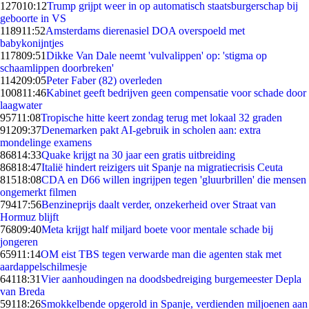
1270
10:12
Trump grijpt weer in op automatisch staatsburgerschap bij
geboorte in VS
1189
11:52
Amsterdams dierenasiel DOA overspoeld met
babykonijntjes
1178
09:51
Dikke Van Dale neemt 'vulvalippen' op: 'stigma op
schaamlippen doorbreken'
1142
09:05
Peter Faber (82) overleden
1008
11:46
Kabinet geeft bedrijven geen compensatie voor schade door
laagwater
957
11:08
Tropische hitte keert zondag terug met lokaal 32 graden
912
09:37
Denemarken pakt AI-gebruik in scholen aan: extra
mondelinge examens
868
14:33
Quake krijgt na 30 jaar een gratis uitbreiding
868
18:47
Italië hindert reizigers uit Spanje na migratiecrisis Ceuta
815
18:08
CDA en D66 willen ingrijpen tegen 'gluurbrillen' die mensen
ongemerkt filmen
794
17:56
Benzineprijs daalt verder, onzekerheid over Straat van
Hormuz blijft
768
09:40
Meta krijgt half miljard boete voor mentale schade bij
jongeren
659
11:14
OM eist TBS tegen verwarde man die agenten stak met
aardappelschilmesje
641
18:31
Vier aanhoudingen na doodsbedreiging burgemeester Depla
van Breda
591
18:26
Smokkelbende opgerold in Spanje, verdienden miljoenen aan