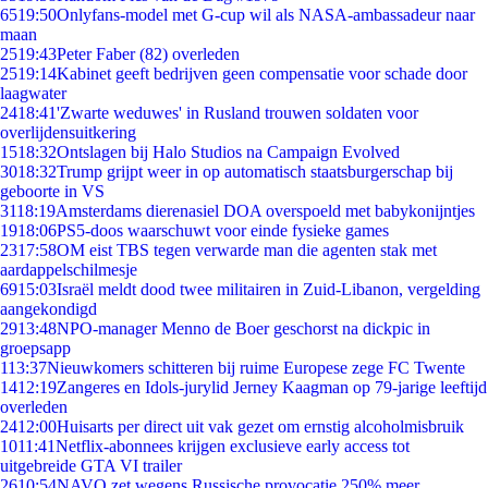
65
19:50
Onlyfans-model met G-cup wil als NASA-ambassadeur naar
maan
25
19:43
Peter Faber (82) overleden
25
19:14
Kabinet geeft bedrijven geen compensatie voor schade door
laagwater
24
18:41
'Zwarte weduwes' in Rusland trouwen soldaten voor
overlijdensuitkering
15
18:32
Ontslagen bij Halo Studios na Campaign Evolved
30
18:32
Trump grijpt weer in op automatisch staatsburgerschap bij
geboorte in VS
31
18:19
Amsterdams dierenasiel DOA overspoeld met babykonijntjes
19
18:06
PS5-doos waarschuwt voor einde fysieke games
23
17:58
OM eist TBS tegen verwarde man die agenten stak met
aardappelschilmesje
69
15:03
Israël meldt dood twee militairen in Zuid-Libanon, vergelding
aangekondigd
29
13:48
NPO-manager Menno de Boer geschorst na dickpic in
groepsapp
1
13:37
Nieuwkomers schitteren bij ruime Europese zege FC Twente
14
12:19
Zangeres en Idols-jurylid Jerney Kaagman op 79-jarige leeftijd
overleden
24
12:00
Huisarts per direct uit vak gezet om ernstig alcoholmisbruik
10
11:41
Netflix-abonnees krijgen exclusieve early access tot
uitgebreide GTA VI trailer
26
10:54
NAVO zet wegens Russische provocatie 250% meer