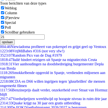
Toon berichten van deze types
Weblog
Column
(P)review
Special
Poll
Scrollbar gebruiken
opslaan
0
04:46
Niewiadoma profiteert van pokerspel en grijpt geel op Ventoux
12
23:08
VrijMiBabes #316 (not very sfw!)
35
23:07
Random Pics van de Dag #1979
18
18:47
Italië hindert reizigers uit Spanje na migratiecrisis Ceuta
19
18:31
Vier aanhoudingen na doodsbedreiging burgemeester Depla
van Breda
11
18:26
Smokkelbende opgerold in Spanje, verdienden miljoenen aan
migranten
22
18:08
CDA en D66 willen ingrijpen tegen 'gluurbrillen' die mensen
ongemerkt filmen
11
17:56
Benzineprijs daalt verder, onzekerheid over Straat van Hormuz
blijft
29
17:47
Voedselprijzen wereldwijd op hoogste niveau in ruim drie jaar
23
14:33
Quake krijgt na 30 jaar een gratis uitbreiding
2
14:30
De FOK!Voetbalmanager 2026/2027 is begonnen