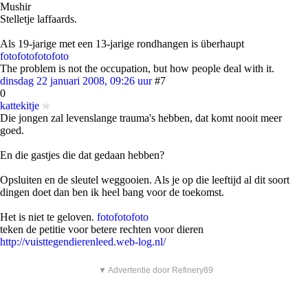
Mushir
Stelletje laffaards.
Als 19-jarige met een 13-jarige rondhangen is überhaupt
foto
foto
foto
foto
The problem is not the occupation, but how people deal with it.
dinsdag 22 januari 2008, 09:26 uur
#7
0
kattekitje
Die jongen zal levenslange trauma's hebben, dat komt nooit meer
goed.
En die gastjes die dat gedaan hebben?
Opsluiten en de sleutel weggooien. Als je op die leeftijd al dit soort
dingen doet dan ben ik heel bang voor de toekomst.
Het is niet te geloven.
foto
foto
foto
teken de petitie voor betere rechten voor dieren
http://vuisttegendierenleed.web-log.nl/
▼ Advertentie door Refinery89