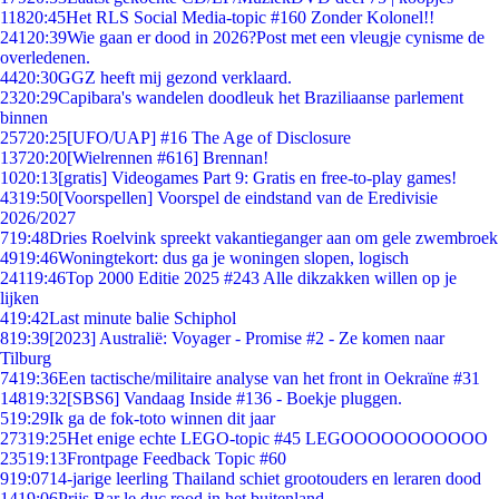
118
20:45
Het RLS Social Media-topic #160 Zonder Kolonel!!
241
20:39
Wie gaan er dood in 2026?Post met een vleugje cynisme de
overledenen.
44
20:30
GGZ heeft mij gezond verklaard.
23
20:29
Capibara's wandelen doodleuk het Braziliaanse parlement
binnen
257
20:25
[UFO/UAP] #16 The Age of Disclosure
137
20:20
[Wielrennen #616] Brennan!
10
20:13
[gratis] Videogames Part 9: Gratis en free-to-play games!
43
19:50
[Voorspellen] Voorspel de eindstand van de Eredivisie
2026/2027
7
19:48
Dries Roelvink spreekt vakantieganger aan om gele zwembroek
49
19:46
Woningtekort: dus ga je woningen slopen, logisch
241
19:46
Top 2000 Editie 2025 #243 Alle dikzakken willen op je
lijken
4
19:42
Last minute balie Schiphol
8
19:39
[2023] Australië: Voyager - Promise #2 - Ze komen naar
Tilburg
74
19:36
Een tactische/militaire analyse van het front in Oekraïne #31
148
19:32
[SBS6] Vandaag Inside #136 - Boekje pluggen.
5
19:29
Ik ga de fok-toto winnen dit jaar
273
19:25
Het enige echte LEGO-topic #45 LEGOOOOOOOOOOO
235
19:13
Frontpage Feedback Topic #60
9
19:07
14-jarige leerling Thailand schiet grootouders en leraren dood
14
19:06
Prijs Bar le duc rood in het buitenland