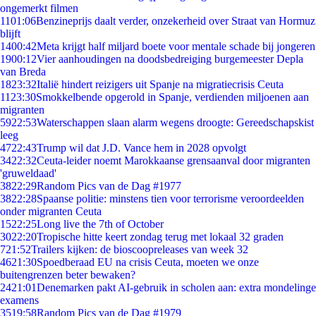
ongemerkt filmen
11
01:06
Benzineprijs daalt verder, onzekerheid over Straat van Hormuz
blijft
14
00:42
Meta krijgt half miljard boete voor mentale schade bij jongeren
19
00:12
Vier aanhoudingen na doodsbedreiging burgemeester Depla
van Breda
18
23:32
Italië hindert reizigers uit Spanje na migratiecrisis Ceuta
11
23:30
Smokkelbende opgerold in Spanje, verdienden miljoenen aan
migranten
59
22:53
Waterschappen slaan alarm wegens droogte: Gereedschapskist
leeg
47
22:43
Trump wil dat J.D. Vance hem in 2028 opvolgt
34
22:32
Ceuta-leider noemt Marokkaanse grensaanval door migranten
'gruweldaad'
38
22:29
Random Pics van de Dag #1977
38
22:28
Spaanse politie: minstens tien voor terrorisme veroordeelden
onder migranten Ceuta
15
22:25
Long live the 7th of October
30
22:20
Tropische hitte keert zondag terug met lokaal 32 graden
7
21:52
Trailers kijken: de bioscoopreleases van week 32
46
21:30
Spoedberaad EU na crisis Ceuta, moeten we onze
buitengrenzen beter bewaken?
24
21:01
Denemarken pakt AI-gebruik in scholen aan: extra mondelinge
examens
35
19:58
Random Pics van de Dag #1979