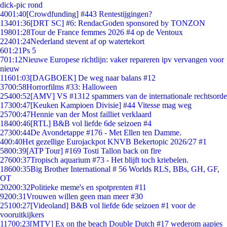
dick-pic rond
40
01:40
[Crowdfunding] #443 Rentestijgingen?
134
01:36
[DRT SC] #6: RendacGoden sponsored by TONZON
198
01:28
Tour de France femmes 2026 #4 op de Ventoux
224
01:24
Nederland stevent af op watertekort
6
01:21
Ps 5
7
01:12
Nieuwe Europese richtlijn: vaker repareren ipv vervangen voor
nieuw
116
01:03
[DAGBOEK] De weg naar balans #12
37
00:58
Horrorfilms #33: Halloween
254
00:52
[AMV] VS #1312 spammers van de internationale rechtsorde
173
00:47
[Keuken Kampioen Divisie] #44 Vitesse mag weg
257
00:47
Hennie van der Most failliet verklaard
184
00:46
[RTL] B&B vol liefde 6de seizoen #4
273
00:44
De Avondetappe #176 - Met Ellen ten Damme.
4
00:40
Het gezellige Eurojackpot KNVB Bekertopic 2026/27 #1
58
00:39
[ATP Tour] #169 Tosti Tallon back on fire
276
00:37
Tropisch aquarium #73 - Het blijft toch kriebelen.
186
00:35
Big Brother International # 56 Worlds RLS, BBs, GH, GF,
OT
202
00:32
Politieke meme's en spotprenten #11
92
00:31
Vrouwen willen geen man meer #30
251
00:27
[Videoland] B&B vol liefde 6de seizoen #1 voor de
vooruitkijkers
117
00:23
[MTV] Ex on the beach Double Dutch #17 wederom aapjes