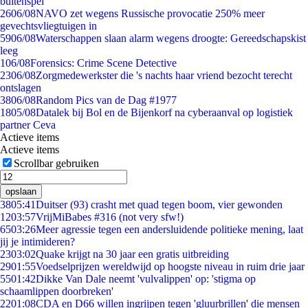
buitenspel
26
06/08
NAVO zet wegens Russische provocatie 250% meer
gevechtsvliegtuigen in
59
06/08
Waterschappen slaan alarm wegens droogte: Gereedschapskist
leeg
1
06/08
Forensics: Crime Scene Detective
23
06/08
Zorgmedewerkster die 's nachts haar vriend bezocht terecht
ontslagen
38
06/08
Random Pics van de Dag #1977
18
05/08
Datalek bij Bol en de Bijenkorf na cyberaanval op logistiek
partner Ceva
Actieve items
Actieve items
Scrollbar gebruiken
opslaan
38
05:41
Duitser (93) crasht met quad tegen boom, vier gewonden
12
03:57
VrijMiBabes #316 (not very sfw!)
65
03:26
Meer agressie tegen een andersluidende politieke mening, laat
jij je intimideren?
23
03:02
Quake krijgt na 30 jaar een gratis uitbreiding
29
01:55
Voedselprijzen wereldwijd op hoogste niveau in ruim drie jaar
55
01:42
Dikke Van Dale neemt 'vulvalippen' op: 'stigma op
schaamlippen doorbreken'
22
01:08
CDA en D66 willen ingrijpen tegen 'gluurbrillen' die mensen