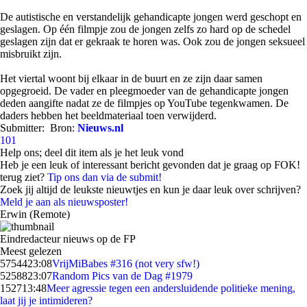
De autistische en verstandelijk gehandicapte jongen werd geschopt en
geslagen. Op één filmpje zou de jongen zelfs zo hard op de schedel
geslagen zijn dat er gekraak te horen was. Ook zou de jongen seksueel
misbruikt zijn.
Het viertal woont bij elkaar in de buurt en ze zijn daar samen
opgegroeid. De vader en pleegmoeder van de gehandicapte jongen
deden aangifte nadat ze de filmpjes op YouTube tegenkwamen. De
daders hebben het beeldmateriaal toen verwijderd.
Submitter:
Bron:
Nieuws.nl
101
Help ons; deel dit item als je het leuk vond
Heb je een leuk of interessant bericht gevonden dat je graag op FOK!
terug ziet?
Tip ons dan via de submit!
Zoek jij altijd de leukste nieuwtjes en kun je daar leuk over schrijven?
Meld je aan als nieuwsposter!
Erwin (Remote)
Eindredacteur nieuws op de FP
Meest gelezen
57544
23:08
VrijMiBabes #316 (not very sfw!)
52588
23:07
Random Pics van de Dag #1979
1527
13:48
Meer agressie tegen een andersluidende politieke mening,
laat jij je intimideren?