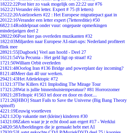
182
22:22
Post hier zo vaak mogelijk om 22:22 uur #76
16
22:21
Verander één letter. Expert # 75 (8 letters)
251
22:20
Asielzoekers #22 : Het Europese migratiepact gaat in
201
22:16
Verander een letter expert (7lettereditie) #50
68
22:14
Roddelpraat onder vuur: ongepaste opmerkingen
minderjarigen deel 2
280
22:06
Post hier pas overleden muzikanten #32
18
22:03
Miljarden naar Europese AI-start-ups: Nederland profiteert
flink mee
289
21:55
[Dagboek] Veel aan hoofd - Deel 27
161
21:54
Via Pecunia - Het geld ligt op straat! #2
17
21:50
William Orbit overleden
218
21:48
Oorlog Iran #136 Bridge and powerplant day incoming?
81
21:48
Meer dan 40 uur werken.
294
21:43
Het Atletiektopic #72
113
21:37
The Killers #21 Imploding The Mirage Tour
173
21:28
Wat is jullie binnenhuistemperatuur? #81 Horrorzomer
100
21:28
Teltopic #1563 tel door en door en door....
17
21:26
[HBO] Stuart Fails to Save the Universe (Big Bang Theory
spinoff)
42
21:19
Eeuwig voortleven
24
21:12
Op vakantie met (kleine) kinderen #30
143
21:08
Zaken waar je je echt dood aan ergert #17 - Werklui
248
20:58
Afbeeldingen die je gemaakt hebt met AI
179
20:53
Laatst gekochte CD/LP/MuziekDVD deel 75 | koopjes