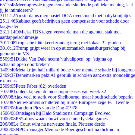
65
13:48
Meer agressie tegen een andersluidende politieke mening, laat
jij je intimideren?
31
11:52
Amsterdams dierenasiel DOA overspoeld met babykonijntjes
25
11:46
Kabinet geeft bedrijven geen compensatie voor schade door
laagwater
23
11:14
OM eist TBS tegen verwarde man die agenten stak met
aardappelschilmesje
30
11:08
Tropische hitte keert zondag terug met lokaal 32 graden
30
10:12
Trump grijpt weer in op automatisch staatsburgerschap bij
geboorte in VS
55
09:51
Dikke Van Dale neemt 'vulvalippen' op: 'stigma op
schaamlippen doorbreken'
14
09:40
Meta krijgt half miljard boete voor mentale schade bij jongeren
24
09:37
Denemarken pakt AI-gebruik in scholen aan: extra mondelinge
examens
25
09:05
Peter Faber (82) overleden
7
07/08
Trailers kijken: de bioscoopreleases van week 32
0
07/08
Ajax veel te sterk voor Shelbourne, maar houdt schade beperkt
1
07/08
Nieuwkomers schitteren bij ruime Europese zege FC Twente
19
07/08
Random Pics van de Dag #1978
15
06/08
Ontslagen bij Halo Studios na Campaign Evolved
19
06/08
PS5-doos waarschuwt voor einde fysieke games
2
06/08
Le Court wint na nerveuze finale, Pieterse derde
29
06/08
NPO-manager Menno de Boer geschorst na dickpic in
groepsapp