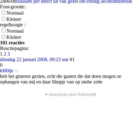
24
06/08
Huisarts per direct uit vak gezet om ernstig alcoholmisbruik
Font-grootte:
Normaal
Kleiner
regelhoogte :
Normaal
Kleiner
101 reacties
Reactiepagina:
1
2
3
dinsdag 22 januari 2008, 09:23 uur
#1
0
kl00tje
heb het gisteren gezien, echt die gasten die dat doen mogen ze
ophangen van mij en daar filmpje van op utube zette
▼ Advertentie door Refinery89