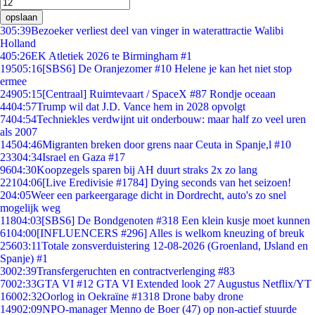
opslaan
3
05:39
Bezoeker verliest deel van vinger in waterattractie Walibi
Holland
4
05:26
EK Atletiek 2026 te Birmingham #1
195
05:16
[SBS6] De Oranjezomer #10 Helene je kan het niet stop
ermee
249
05:15
[Centraal] Ruimtevaart / SpaceX #87 Rondje oceaan
44
04:57
Trump wil dat J.D. Vance hem in 2028 opvolgt
74
04:54
Techniekles verdwijnt uit onderbouw: maar half zo veel uren
als 2007
145
04:46
Migranten breken door grens naar Ceuta in Spanje,l #10
233
04:34
Israel en Gaza #17
96
04:30
Koopzegels sparen bij AH duurt straks 2x zo lang
221
04:06
[Live Eredivisie #1784] Dying seconds van het seizoen!
2
04:05
Weer een parkeergarage dicht in Dordrecht, auto's zo snel
mogelijk weg
118
04:03
[SBS6] De Bondgenoten #318 Een klein kusje moet kunnen
61
04:00
[INFLUENCERS #296] Alles is welkom kneuzing of breuk
256
03:11
Totale zonsverduistering 12-08-2026 (Groenland, IJsland en
Spanje) #1
30
02:39
Transfergeruchten en contractverlenging #83
70
02:33
GTA VI #12 GTA VI Extended look 27 Augustus Netflix/YT
160
02:32
Oorlog in Oekraïne #1318 Drone baby drone
149
02:09
NPO-manager Menno de Boer (47) op non-actief stuurde