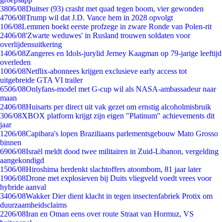
38
06/08
Duitser (93) crasht met quad tegen boom, vier gewonden
47
06/08
Trump wil dat J.D. Vance hem in 2028 opvolgt
1
06/08
Lemmen boekt eerste profzege in zware Ronde van Polen-rit
24
06/08
'Zwarte weduwes' in Rusland trouwen soldaten voor
overlijdensuitkering
14
06/08
Zangeres en Idols-jurylid Jerney Kaagman op 79-jarige leeftijd
overleden
10
06/08
Netflix-abonnees krijgen exclusieve early access tot
uitgebreide GTA VI trailer
65
06/08
Onlyfans-model met G-cup wil als NASA-ambassadeur naar
maan
24
06/08
Huisarts per direct uit vak gezet om ernstig alcoholmisbruik
3
06/08
XBOX platform krijgt zijn eigen "Platinum" achievements dit
jaar
12
06/08
Capibara's lopen Braziliaans parlementsgebouw Mato Grosso
binnen
69
06/08
Israël meldt dood twee militairen in Zuid-Libanon, vergelding
aangekondigd
15
06/08
Hiroshima herdenkt slachtoffers atoombom, 81 jaar later
19
06/08
Drone met explosieven bij Duits vliegveld voedt vrees voor
hybride aanval
34
06/08
Wakker Dier dient klacht in tegen insectenfabriek Protix om
duurzaamheidsclaims
22
06/08
Iran en Oman eens over route Straat van Hormuz, VS