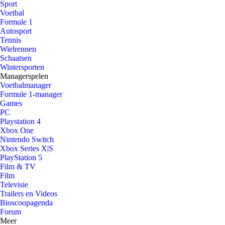
Sport
Voetbal
Formule 1
Autosport
Tennis
Wielrennen
Schaatsen
Wintersporten
Managerspelen
Voetbalmanager
Formule 1-manager
Games
PC
Playstation 4
Xbox One
Nintendo Switch
Xbox Series X|S
PlayStation 5
Film & TV
Film
Televisie
Trailers en Videos
Bioscoopagenda
Forum
Meer