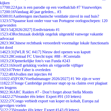
kijken
177
00:22
Ajax is een parodie op een voetbalclub #7 Vuurwerkjes
172
00:16
Vandaag 40 jaar geleden... #3
65
00:01
Aanbrengen mechanische ventilatie zinvol in oud huis?
13
23:57
Spaanse kust onder vuur van Portugese oorlogsschepen: 120
gewonden
38
23:54
[2026/2027] Eredivisietoto #1
15
23:43
Rechtszaak dodelijk ongeluk uitgesteld vanwege vakantie
advocaat
28
23:36
Chinese rechtbank veroordeelt voormalige lokale functionaris
tot dood
146
23:31
[WLR SC #417] Nieuw deel openen was kaputt
16
23:28
Centraal FC Utrecht topic #88 - #CorreiaIn
10
23:23
Opmerkelijke foto's van Funda #243
45
23:16
Jezelf gelukkig voelen als vrijgezelle vijftiger
19
23:07
Peter Faber is overleden
73
22:48
Afvallen met injecties #4
110
22:45
[FOK!Voetbalmanager 2026/2027] #1 We zijn er weer
118
22:37
Jonge Cambridge professor stapt op na claims over plagiaat
en leugens
90
22:36
ARC Raiders #7 - Don’t forget about Stella Montis
144
22:27
Verander één letter: Expert #91 (10 letters)
32
22:27
Congo verbiedt export van koper en kobalt, Europa zal
gevolgen voelen
51
22:23
Verander één letter: Expert #143 (9 letters)