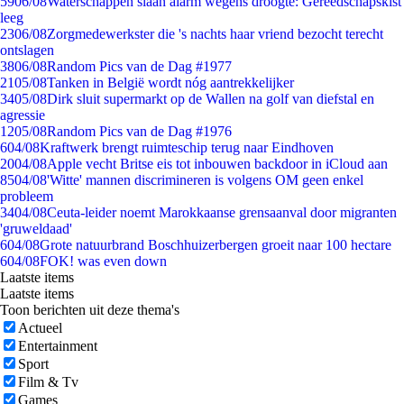
59
06/08
Waterschappen slaan alarm wegens droogte: Gereedschapskist
leeg
23
06/08
Zorgmedewerkster die 's nachts haar vriend bezocht terecht
ontslagen
38
06/08
Random Pics van de Dag #1977
21
05/08
Tanken in België wordt nóg aantrekkelijker
34
05/08
Dirk sluit supermarkt op de Wallen na golf van diefstal en
agressie
12
05/08
Random Pics van de Dag #1976
6
04/08
Kraftwerk brengt ruimteschip terug naar Eindhoven
20
04/08
Apple vecht Britse eis tot inbouwen backdoor in iCloud aan
85
04/08
'Witte' mannen discrimineren is volgens OM geen enkel
probleem
34
04/08
Ceuta-leider noemt Marokkaanse grensaanval door migranten
'gruweldaad'
6
04/08
Grote natuurbrand Boschhuizerbergen groeit naar 100 hectare
6
04/08
FOK! was even down
Laatste items
Laatste items
Toon berichten uit deze thema's
Actueel
Entertainment
Sport
Film & Tv
Games