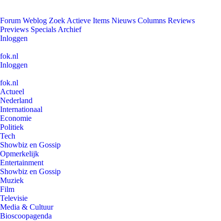
Forum
Weblog
Zoek
Actieve Items
Nieuws
Columns
Reviews
Previews
Specials
Archief
Inloggen
fok.nl
Inloggen
fok.nl
Actueel
Nederland
Internationaal
Economie
Politiek
Tech
Showbiz en Gossip
Opmerkelijk
Entertainment
Showbiz en Gossip
Muziek
Film
Televisie
Media & Cultuur
Bioscoopagenda