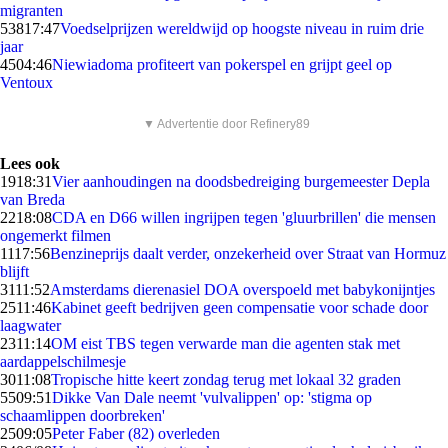
migranten
538
17:47
Voedselprijzen wereldwijd op hoogste niveau in ruim drie
jaar
45
04:46
Niewiadoma profiteert van pokerspel en grijpt geel op
Ventoux
▼ Advertentie door Refinery89
Lees ook
19
18:31
Vier aanhoudingen na doodsbedreiging burgemeester Depla
van Breda
22
18:08
CDA en D66 willen ingrijpen tegen 'gluurbrillen' die mensen
ongemerkt filmen
11
17:56
Benzineprijs daalt verder, onzekerheid over Straat van Hormuz
blijft
31
11:52
Amsterdams dierenasiel DOA overspoeld met babykonijntjes
25
11:46
Kabinet geeft bedrijven geen compensatie voor schade door
laagwater
23
11:14
OM eist TBS tegen verwarde man die agenten stak met
aardappelschilmesje
30
11:08
Tropische hitte keert zondag terug met lokaal 32 graden
55
09:51
Dikke Van Dale neemt 'vulvalippen' op: 'stigma op
schaamlippen doorbreken'
25
09:05
Peter Faber (82) overleden