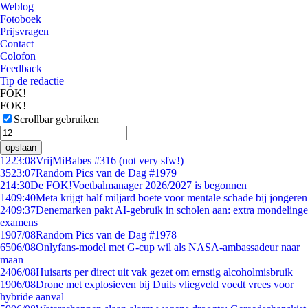
Weblog
Fotoboek
Prijsvragen
Contact
Colofon
Feedback
Tip de redactie
FOK!
FOK!
Scrollbar gebruiken
opslaan
12
23:08
VrijMiBabes #316 (not very sfw!)
35
23:07
Random Pics van de Dag #1979
2
14:30
De FOK!Voetbalmanager 2026/2027 is begonnen
14
09:40
Meta krijgt half miljard boete voor mentale schade bij jongeren
24
09:37
Denemarken pakt AI-gebruik in scholen aan: extra mondelinge
examens
19
07/08
Random Pics van de Dag #1978
65
06/08
Onlyfans-model met G-cup wil als NASA-ambassadeur naar
maan
24
06/08
Huisarts per direct uit vak gezet om ernstig alcoholmisbruik
19
06/08
Drone met explosieven bij Duits vliegveld voedt vrees voor
hybride aanval