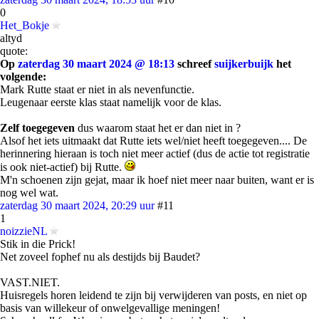
0
Het_Bokje
altyd
quote:
Op
zaterdag 30 maart 2024 @ 18:13
schreef
suijkerbuijk
het
volgende:
Mark Rutte staat er niet in als nevenfunctie.
Leugenaar eerste klas staat namelijk voor de klas.
Zelf toegegeven
dus waarom staat het er dan niet in ?
Alsof het iets uitmaakt dat Rutte iets wel/niet heeft toegegeven.... De
herinnering hieraan is toch niet meer actief (dus de actie tot registratie
is ook niet-actief) bij Rutte.
M'n schoenen zijn gejat, maar ik hoef niet meer naar buiten, want er is
nog wel wat.
zaterdag 30 maart 2024, 20:29 uur
#11
1
noizzieNL
Stik in die Prick!
Net zoveel fophef nu als destijds bij Baudet?
VAST.NIET.
Huisregels horen leidend te zijn bij verwijderen van posts, en niet op
basis van willekeur of onwelgevallige meningen!