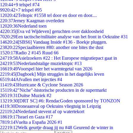
1
20:44
+9 telspel #74
99
20:42
+7 telspel #95
120
20:42
Teltopic #1558 tel door en door en door....
2
20:37
Jerney Kaagman overleden
120
20:36
Nederland toen
42
20:35
[Eva vd Wijdeven] geruchten over dakloosheid
70
20:29
Een tactische/militaire analyse van het front in Oekraïne #31
146
20:24
[SBS6] Vandaag Inside #136 - Boekje pluggen.
238
20:22
Speciaalbieren #80: another one bites the dust
15
20:17
Radio 2 #145 Ruud 66
247
19:58
Asielzoekers #22 : Het Europese migratiepact gaat in
242
19:53
Nederlandstalige muziektopic #13
166
19:49
Voorspel hier het warmtegetal van 2026
22
19:45
[Dagboek] Mijn struggles in het dagelijks leven
65
19:44
Afvallen met injecties #4
114
19:43
Hurricane & Cyclone Season 2026
151
19:42
"Niche"-historische producten in de supermarkt
265
19:31
Duitse Muziek #2
132
19:30
[DRT SC] #6: RendacGoden sponsored by TONZON
41
19:30
Droneaanval op Oekrains vliegtuig in Leipzig
221
19:24
Nederland stevent af op watertekort
186
19:17
Israel en Gaza #17
78
19:14
Vuelta a España 2026 #1
222
19:12
Welk geurtje draag jij nu #48 Geurend de winter in