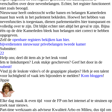
verschaffen over deze nevenbelangen. Echter, het register functioneert
niet zoals beoogd.
Nieuwsuur heeft onderzocht welke banen en belangen Kamerleden
naast hun werk in het parlement bekleden. Hoewel het hebben van
nevenfuncties is toegestaan, dienen parlementariërs hier transparant en
volledig over te zijn. Dit blijkt echter niet altijd het geval te zijn. Bijna
één op de drie Kamerleden bleek hun belangen niet correct te hebben
opgegeven.
Zelf de
openbare registers bekijken kan hier
.
bijverdiensten
nieuwsuur
privebelangen
tweede kamer
Submitter:
22
Help ons; deel dit item als je het leuk vond
Iets te linkdumpen? Leuk stukje geschreven? Geef het door in de
submit!
Vind jij de leukste video's of de grappigste plaatjes? Heb je een talent
voor luchtigheid of vaak iets bijzonders te melden?
Kom bloggen
!
Jippie
Elke dag maak ik even tijd voor de FP om het internet af te struinen op
zoek naar nieuws.
Part-time werkzaam als adviseur Kwaliteit Arbo en Milieu, dus tijd om