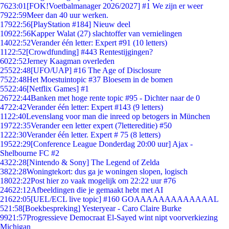
76
23:01
[FOK!Voetbalmanager 2026/2027] #1 We zijn er weer
79
22:59
Meer dan 40 uur werken.
179
22:56
[PlayStation #184] Nieuw deel
109
22:56
Kapper Walat (27) slachtoffer van vernielingen
140
22:52
Verander één letter: Expert #91 (10 letters)
11
22:52
[Crowdfunding] #443 Rentestijgingen?
60
22:52
Jerney Kaagman overleden
255
22:48
[UFO/UAP] #16 The Age of Disclosure
75
22:48
Het Moestuintopic #37 Bloesem in de bomen
55
22:46
[Netflix Games] #1
267
22:44
Banken met hoge rente topic #95 - Dichter naar de 0
47
22:42
Verander één letter: Expert #143 (9 letters)
11
22:40
Levenslang voor man die inreed op betogers in München
197
22:35
Verander een letter expert (7lettereditie) #50
12
22:30
Verander één letter. Expert # 75 (8 letters)
195
22:29
[Conference League Donderdag 20:00 uur] Ajax -
Shelbourne FC #2
43
22:28
[Nintendo & Sony] The Legend of Zelda
38
22:28
Woningtekort: dus ga je woningen slopen, logisch
180
22:22
Post hier zo vaak mogelijk om 22:22 uur #76
246
22:12
Afbeeldingen die je gemaakt hebt met AI
216
22:05
[UEL/ECL live topic] #160 GOAAAAAAAAAAAAAL
5
21:58
[Boekbespreking] Yesteryear - Caro Claire Burke
99
21:57
Progressieve Democraat El-Sayed wint nipt voorverkiezing
Michigan