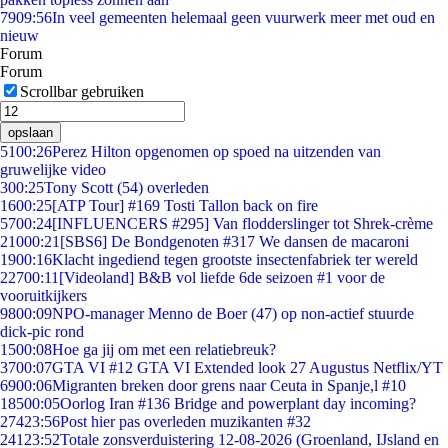
79
09:56
In veel gemeenten helemaal geen vuurwerk meer met oud en
nieuw
Forum
Forum
Scrollbar gebruiken
opslaan
51
00:26
Perez Hilton opgenomen op spoed na uitzenden van
gruwelijke video
3
00:25
Tony Scott (54) overleden
16
00:25
[ATP Tour] #169 Tosti Tallon back on fire
57
00:24
[INFLUENCERS #295] Van flodderslinger tot Shrek-crème
210
00:21
[SBS6] De Bondgenoten #317 We dansen de macaroni
19
00:16
Klacht ingediend tegen grootste insectenfabriek ter wereld
227
00:11
[Videoland] B&B vol liefde 6de seizoen #1 voor de
vooruitkijkers
98
00:09
NPO-manager Menno de Boer (47) op non-actief stuurde
dick-pic rond
15
00:08
Hoe ga jij om met een relatiebreuk?
37
00:07
GTA VI #12 GTA VI Extended look 27 Augustus Netflix/YT
69
00:06
Migranten breken door grens naar Ceuta in Spanje,l #10
185
00:05
Oorlog Iran #136 Bridge and powerplant day incoming?
274
23:56
Post hier pas overleden muzikanten #32
241
23:52
Totale zonsverduistering 12-08-2026 (Groenland, IJsland en