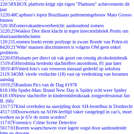
2
20:58
XBOX platform krijgt zijn eigen "Platinum" achievements dit
jaar
12
20:48
Capibara's lopen Braziliaans parlementsgebouw Mato Grosso
binnen
5
20:30
Zomervakantieweerbericht: aanhoudend zomers
32
20:25
Wakker Dier dient klacht in tegen insectenfabriek Protix om
duurzaamheidsclaims
1
20:21
Lemmen boekt eerste profzege in zware Ronde van Polen-rit
84
20:21
'Witte' mannen discrimineren is volgens OM geen enkel
probleem
22
20:05
Huisarts per direct uit vak gezet om ernstig alcoholmisbruik
15
19:45
Hiroshima herdenkt slachtoffers atoombom, 81 jaar later
38
19:40
Vinted-foto's van vrouwen massaal gedeeld op seksfora
21
19:34
OM: vierde verdachte (18) vast op verdenking van beramen
aanslag
19
19:25
Random Pics van de Dag #1978
8
18:19
In Spider-Man: Brand New Day is Spidey echt weer Spidey
6
18:18
Nieuw slachtoffer in kindermisbruikzaak zorgprofessional Jan
B. (66)
33
17:57
Kind overleden na aanrijding door AH-bestelbus in Dordrecht
45
17:10
Doorwerken na AOW-leeftijd vaker vastgelegd in cao's, moet
werken na je 67e de norm worden?
1
17:07
Forensics: Crime Scene Detective
56
17:01
Boeren waarschuwen voor lagere oogst door aanhoudende
hitte en droogte