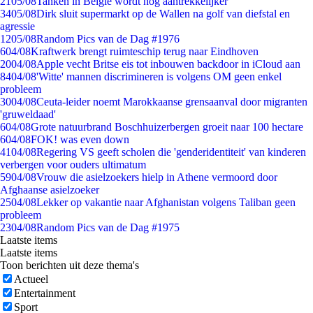
21
05/08
Tanken in België wordt nóg aantrekkelijker
34
05/08
Dirk sluit supermarkt op de Wallen na golf van diefstal en
agressie
12
05/08
Random Pics van de Dag #1976
6
04/08
Kraftwerk brengt ruimteschip terug naar Eindhoven
20
04/08
Apple vecht Britse eis tot inbouwen backdoor in iCloud aan
84
04/08
'Witte' mannen discrimineren is volgens OM geen enkel
probleem
30
04/08
Ceuta-leider noemt Marokkaanse grensaanval door migranten
'gruweldaad'
6
04/08
Grote natuurbrand Boschhuizerbergen groeit naar 100 hectare
6
04/08
FOK! was even down
41
04/08
Regering VS geeft scholen die 'genderidentiteit' van kinderen
verbergen voor ouders ultimatum
59
04/08
Vrouw die asielzoekers hielp in Athene vermoord door
Afghaanse asielzoeker
25
04/08
Lekker op vakantie naar Afghanistan volgens Taliban geen
probleem
23
04/08
Random Pics van de Dag #1975
Laatste items
Laatste items
Toon berichten uit deze thema's
Actueel
Entertainment
Sport