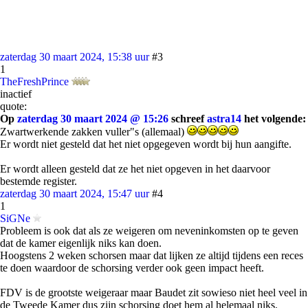
zaterdag 30 maart 2024, 15:38 uur
#3
1
TheFreshPrince
inactief
quote:
Op
zaterdag 30 maart 2024 @ 15:26
schreef
astra14
het volgende:
Zwartwerkende zakken vuller"s (allemaal)
Er wordt niet gesteld dat het niet opgegeven wordt bij hun aangifte.
Er wordt alleen gesteld dat ze het niet opgeven in het daarvoor
bestemde register.
zaterdag 30 maart 2024, 15:47 uur
#4
1
SiGNe
Probleem is ook dat als ze weigeren om neveninkomsten op te geven
dat de kamer eigenlijk niks kan doen.
Hoogstens 2 weken schorsen maar dat lijken ze altijd tijdens een reces
te doen waardoor de schorsing verder ook geen impact heeft.
FDV is de grootste weigeraar maar Baudet zit sowieso niet heel veel in
de Tweede Kamer dus zijn schorsing doet hem al helemaal niks.