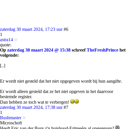
zaterdag 30 maart 2024, 17:23 uur
#6
1
astra14
quote:
Op
zaterdag 30 maart 2024 @ 15:38
schreef
TheFreshPrince
het
volgende:
[..]
Er wordt niet gesteld dat het niet opgegeven wordt bij hun aangifte.
Er wordt alleen gesteld dat ze het niet opgeven in het daarvoor
bestemde register.
Dan hebben ze toch wat te verbergen!
zaterdag 30 maart 2024, 17:38 uur
#7
1
Bushmaster
Microschoft
Heeft Eric van der Burg z'n huishoud-Eritreeèrs al opgegeven?