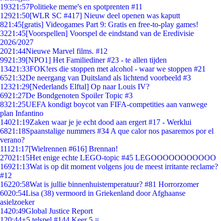
193
21:57
Politieke meme's en spotprenten #11
129
21:50
[WLR SC #417] Nieuw deel openen was kaputt
8
21:45
[gratis] Videogames Part 9: Gratis en free-to-play games!
32
21:45
[Voorspellen] Voorspel de eindstand van de Eredivisie
2026/2027
20
21:44
Nieuwe Marvel films. #12
99
21:39
[NPO1] Het Familiediner #23 - te allen tijden
134
21:33
FOK!ers die stoppen met alcohol - waar we stoppen #21
65
21:32
De neergang van Duitsland als lichtend voorbeeld #3
123
21:29
[Nederlands Elftal] Op naar Louis IV?
69
21:27
De Bondgenoten Spoiler Topic #3
83
21:25
UEFA kondigt boycot van FIFA-competities aan vanwege
plan Infantino
140
21:19
Zaken waar je je echt dood aan ergert #17 - Werklui
68
21:18
Spaanstalige nummers #34 A que calor nos pasaremos por el
verano?
111
21:17
[Wielrennen #616] Brennan!
270
21:15
Het enige echte LEGO-topic #45 LEGOOOOOOOOOOO
169
21:13
Wat is op dit moment volgens jou de meest irritante reclame?
#12
162
20:58
Wat is jullie binnenhuistemperatuur? #81 Horrorzomer
60
20:54
Lisa (38) vermoord in Griekenland door Afghaanse
asielzoeker
14
20:49
Global Justice Report
1
20:44
+5 telspel #144 Keer 5 =