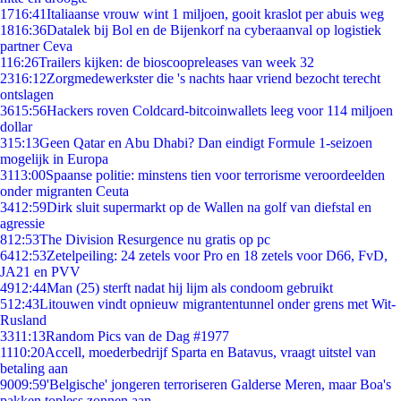
17
16:41
Italiaanse vrouw wint 1 miljoen, gooit kraslot per abuis weg
18
16:36
Datalek bij Bol en de Bijenkorf na cyberaanval op logistiek
partner Ceva
1
16:26
Trailers kijken: de bioscoopreleases van week 32
23
16:12
Zorgmedewerkster die 's nachts haar vriend bezocht terecht
ontslagen
36
15:56
Hackers roven Coldcard-bitcoinwallets leeg voor 114 miljoen
dollar
3
15:13
Geen Qatar en Abu Dhabi? Dan eindigt Formule 1-seizoen
mogelijk in Europa
31
13:00
Spaanse politie: minstens tien voor terrorisme veroordeelden
onder migranten Ceuta
34
12:59
Dirk sluit supermarkt op de Wallen na golf van diefstal en
agressie
8
12:53
The Division Resurgence nu gratis op pc
64
12:53
Zetelpeiling: 24 zetels voor Pro en 18 zetels voor D66, FvD,
JA21 en PVV
49
12:44
Man (25) sterft nadat hij lijm als condoom gebruikt
5
12:43
Litouwen vindt opnieuw migrantentunnel onder grens met Wit-
Rusland
33
11:13
Random Pics van de Dag #1977
11
10:20
Accell, moederbedrijf Sparta en Batavus, vraagt uitstel van
betaling aan
90
09:59
'Belgische' jongeren terroriseren Galderse Meren, maar Boa's
pakken topless zonnen aan