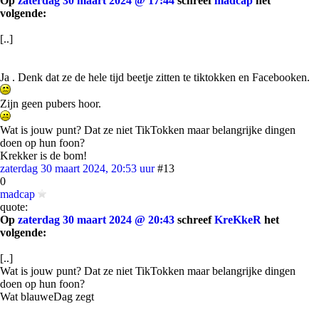
Op
zaterdag 30 maart 2024 @ 17:44
schreef
madcap
het
volgende:
[..]
Ja . Denk dat ze de hele tijd beetje zitten te tiktokken en Facebooken.
Zijn geen pubers hoor.
Wat is jouw punt? Dat ze niet TikTokken maar belangrijke dingen
doen op hun foon?
Krekker is de bom!
zaterdag 30 maart 2024, 20:53 uur
#13
0
madcap
quote:
Op
zaterdag 30 maart 2024 @ 20:43
schreef
KreKkeR
het
volgende:
[..]
Wat is jouw punt? Dat ze niet TikTokken maar belangrijke dingen
doen op hun foon?
Wat blauweDag zegt