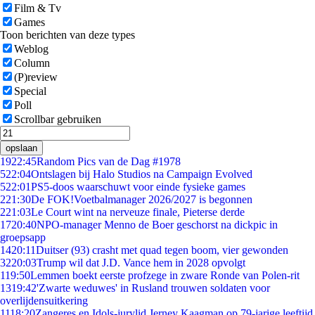
Film & Tv
Games
Toon berichten van deze types
Weblog
Column
(P)review
Special
Poll
Scrollbar gebruiken
opslaan
19
22:45
Random Pics van de Dag #1978
5
22:04
Ontslagen bij Halo Studios na Campaign Evolved
5
22:01
PS5-doos waarschuwt voor einde fysieke games
2
21:30
De FOK!Voetbalmanager 2026/2027 is begonnen
2
21:03
Le Court wint na nerveuze finale, Pieterse derde
17
20:40
NPO-manager Menno de Boer geschorst na dickpic in
groepsapp
14
20:11
Duitser (93) crasht met quad tegen boom, vier gewonden
32
20:03
Trump wil dat J.D. Vance hem in 2028 opvolgt
1
19:50
Lemmen boekt eerste profzege in zware Ronde van Polen-rit
13
19:42
'Zwarte weduwes' in Rusland trouwen soldaten voor
overlijdensuitkering
11
18:20
Zangeres en Idols-jurylid Jerney Kaagman op 79-jarige leeftijd