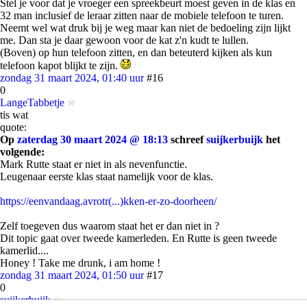
Stel je voor dat je vroeger een spreekbeurt moest geven in de klas en
32 man inclusief de leraar zitten naar de mobiele telefoon te turen.
Neemt wel wat druk bij je weg maar kan niet de bedoeling zijn lijkt
me. Dan sta je daar gewoon voor de kat z'n kudt te lullen.
(Boven) op hun telefoon zitten, en dan beteuterd kijken als kun
telefoon kapot blijkt te zijn.
zondag 31 maart 2024, 01:40 uur
#16
0
LangeTabbetje
tis wat
quote:
Op
zaterdag 30 maart 2024 @ 18:13
schreef
suijkerbuijk
het
volgende:
Mark Rutte staat er niet in als nevenfunctie.
Leugenaar eerste klas staat namelijk voor de klas.
https://eenvandaag.avrotr(...)kken-er-zo-doorheen/
Zelf toegeven dus waarom staat het er dan niet in ?
Dit topic gaat over tweede kamerleden. En Rutte is geen tweede
kamerlid....
Honey ! Take me drunk, i am home !
zondag 31 maart 2024, 01:50 uur
#17
0
suijkerbuijk