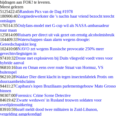
bijdragen aan FOK! te leveren.
Meest gelezen
51254
22:45
Random Pics van de Dag #1978
1809
06:40
Zorgmedewerkster die 's nachts haar vriend bezocht terecht
ontslagen
1765
14:35
Onlyfans-model met G-cup wil als NASA-ambassadeur
naar maan
1258
14:09
Huisarts per direct uit vak gezet om ernstig alcoholmisbruik
1044
09:33
Waterschappen slaan alarm wegens droogte:
Gereedschapskist leeg
1024
10:08
NAVO zet wegens Russische provocatie 250% meer
gevechtsvliegtuigen in
974
10:32
Drone met explosieven bij Duits vliegveld voedt vrees voor
hybride aanval
968
10:16
Iran en Oman eens over route Straat van Hormuz, VS
buitenspel
962
10:28
Wakker Dier dient klacht in tegen insectenfabriek Protix om
duurzaamheidsclaims
944
11:27
Capibara's lopen Braziliaans parlementsgebouw Mato Grosso
binnen
903
07:00
Forensics: Crime Scene Detective
846
19:42
'Zwarte weduwes' in Rusland trouwen soldaten voor
overlijdensuitkering
839
10:59
Israël meldt dood twee militairen in Zuid-Libanon,
vergelding aangekondigd