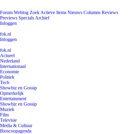
Forum
Weblog
Zoek
Actieve Items
Nieuws
Columns
Reviews
Previews
Specials
Archief
Inloggen
fok.nl
Inloggen
fok.nl
Actueel
Nederland
Internationaal
Economie
Politiek
Tech
Showbiz en Gossip
Opmerkelijk
Entertainment
Showbiz en Gossip
Muziek
Film
Televisie
Media & Cultuur
Bioscoopagenda