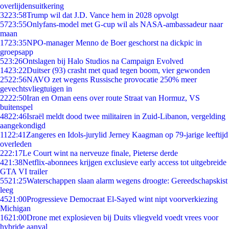
overlijdensuitkering
32
23:58
Trump wil dat J.D. Vance hem in 2028 opvolgt
57
23:55
Onlyfans-model met G-cup wil als NASA-ambassadeur naar
maan
17
23:35
NPO-manager Menno de Boer geschorst na dickpic in
groepsapp
5
23:26
Ontslagen bij Halo Studios na Campaign Evolved
14
23:22
Duitser (93) crasht met quad tegen boom, vier gewonden
25
22:56
NAVO zet wegens Russische provocatie 250% meer
gevechtsvliegtuigen in
22
22:50
Iran en Oman eens over route Straat van Hormuz, VS
buitenspel
48
22:46
Israël meldt dood twee militairen in Zuid-Libanon, vergelding
aangekondigd
11
22:41
Zangeres en Idols-jurylid Jerney Kaagman op 79-jarige leeftijd
overleden
2
22:17
Le Court wint na nerveuze finale, Pieterse derde
4
21:38
Netflix-abonnees krijgen exclusieve early access tot uitgebreide
GTA VI trailer
55
21:25
Waterschappen slaan alarm wegens droogte: Gereedschapskist
leeg
45
21:00
Progressieve Democraat El-Sayed wint nipt voorverkiezing
Michigan
16
21:00
Drone met explosieven bij Duits vliegveld voedt vrees voor
hybride aanval