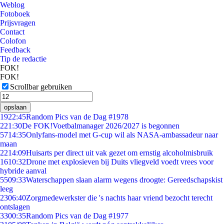
Weblog
Fotoboek
Prijsvragen
Contact
Colofon
Feedback
Tip de redactie
FOK!
FOK!
Scrollbar gebruiken
opslaan
19
22:45
Random Pics van de Dag #1978
2
21:30
De FOK!Voetbalmanager 2026/2027 is begonnen
57
14:35
Onlyfans-model met G-cup wil als NASA-ambassadeur naar
maan
22
14:09
Huisarts per direct uit vak gezet om ernstig alcoholmisbruik
16
10:32
Drone met explosieven bij Duits vliegveld voedt vrees voor
hybride aanval
55
09:33
Waterschappen slaan alarm wegens droogte: Gereedschapskist
leeg
23
06:40
Zorgmedewerkster die 's nachts haar vriend bezocht terecht
ontslagen
33
00:35
Random Pics van de Dag #1977