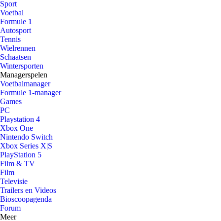
Sport
Voetbal
Formule 1
Autosport
Tennis
Wielrennen
Schaatsen
Wintersporten
Managerspelen
Voetbalmanager
Formule 1-manager
Games
PC
Playstation 4
Xbox One
Nintendo Switch
Xbox Series X|S
PlayStation 5
Film & TV
Film
Televisie
Trailers en Videos
Bioscoopagenda
Forum
Meer