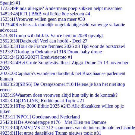
Spanje) #1
17
23:49
Pinda-allergie? Andermans poep slikken helpt misschien
148
23:45
[RTL] B&B vol liefde 6de seizoen #4
15
23:41
Vrouwen willen geen man meer #30
11
23:40
Rechtszaak dodelijk ongeluk uitgesteld vanwege vakantie
advocaat
5
23:39
Trump wil dat J.D. Vance hem in 2028 opvolgt
259
23:39
[Dagboek] Veel aan hoofd - Deel 27
236
23:34
Tour de France femmes 2026 #3 Tijd voor de borstcrawl
51
23:27
Oorlog in Oekraïne #1318 Drone baby drone
25
23:24
[2026/2027] Eredivisietoto #1
203
23:24
Het Grote Songfestivalfeest Ziggo Dome #5 13 november
2026
20
23:23
Capibara's wandelen doodleuk het Braziliaanse parlement
binnen
188
23:20
[SBS6] De Oranjezomer #10 Helene je kan het niet stop
ermee
18
23:19
Waarom doen vrouwen altijd hun telly in de kontzak?
180
23:16
[ONLINE] Roddelpraat Topic #21
233
23:16
Top 2000 Editie 2025 #243 Alle dikzakken willen op je
lijken
51
23:11
[NPO1] Goedenavond Nederland
254
23:11
De Avondetappe #176 - Met Ellen ten Damme.
217
23:10
[AMV] VS #1312 spammers van de internationale rechtsorde
49
23:01
Het grote dagelijkse Trump nieuws topic #31