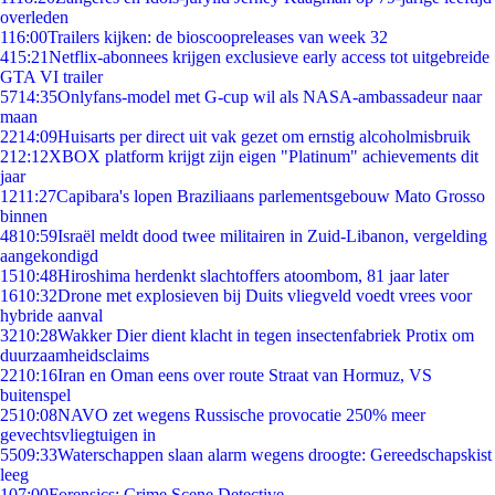
overleden
1
16:00
Trailers kijken: de bioscoopreleases van week 32
4
15:21
Netflix-abonnees krijgen exclusieve early access tot uitgebreide
GTA VI trailer
57
14:35
Onlyfans-model met G-cup wil als NASA-ambassadeur naar
maan
22
14:09
Huisarts per direct uit vak gezet om ernstig alcoholmisbruik
2
12:12
XBOX platform krijgt zijn eigen "Platinum" achievements dit
jaar
12
11:27
Capibara's lopen Braziliaans parlementsgebouw Mato Grosso
binnen
48
10:59
Israël meldt dood twee militairen in Zuid-Libanon, vergelding
aangekondigd
15
10:48
Hiroshima herdenkt slachtoffers atoombom, 81 jaar later
16
10:32
Drone met explosieven bij Duits vliegveld voedt vrees voor
hybride aanval
32
10:28
Wakker Dier dient klacht in tegen insectenfabriek Protix om
duurzaamheidsclaims
22
10:16
Iran en Oman eens over route Straat van Hormuz, VS
buitenspel
25
10:08
NAVO zet wegens Russische provocatie 250% meer
gevechtsvliegtuigen in
55
09:33
Waterschappen slaan alarm wegens droogte: Gereedschapskist
leeg
1
07:00
Forensics: Crime Scene Detective