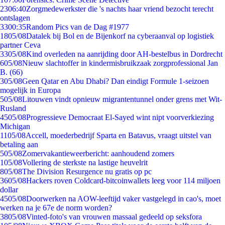
23
06:40
Zorgmedewerkster die 's nachts haar vriend bezocht terecht
ontslagen
33
00:35
Random Pics van de Dag #1977
18
05/08
Datalek bij Bol en de Bijenkorf na cyberaanval op logistiek
partner Ceva
33
05/08
Kind overleden na aanrijding door AH-bestelbus in Dordrecht
6
05/08
Nieuw slachtoffer in kindermisbruikzaak zorgprofessional Jan
B. (66)
3
05/08
Geen Qatar en Abu Dhabi? Dan eindigt Formule 1-seizoen
mogelijk in Europa
5
05/08
Litouwen vindt opnieuw migrantentunnel onder grens met Wit-
Rusland
45
05/08
Progressieve Democraat El-Sayed wint nipt voorverkiezing
Michigan
11
05/08
Accell, moederbedrijf Sparta en Batavus, vraagt uitstel van
betaling aan
5
05/08
Zomervakantieweerbericht: aanhoudend zomers
1
05/08
Vollering de sterkste na lastige heuvelrit
8
05/08
The Division Resurgence nu gratis op pc
36
05/08
Hackers roven Coldcard-bitcoinwallets leeg voor 114 miljoen
dollar
45
05/08
Doorwerken na AOW-leeftijd vaker vastgelegd in cao's, moet
werken na je 67e de norm worden?
38
05/08
Vinted-foto's van vrouwen massaal gedeeld op seksfora