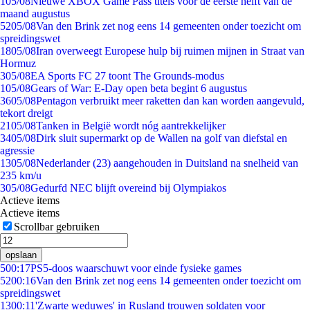
1
05/08
Nieuwe XBOX Game Pass titels voor de eerste helft van de
maand augustus
52
05/08
Van den Brink zet nog eens 14 gemeenten onder toezicht om
spreidingswet
18
05/08
Iran overweegt Europese hulp bij ruimen mijnen in Straat van
Hormuz
3
05/08
EA Sports FC 27 toont The Grounds-modus
1
05/08
Gears of War: E-Day open beta begint 6 augustus
36
05/08
Pentagon verbruikt meer raketten dan kan worden aangevuld,
tekort dreigt
21
05/08
Tanken in België wordt nóg aantrekkelijker
34
05/08
Dirk sluit supermarkt op de Wallen na golf van diefstal en
agressie
13
05/08
Nederlander (23) aangehouden in Duitsland na snelheid van
235 km/u
3
05/08
Gedurfd NEC blijft overeind bij Olympiakos
Actieve items
Actieve items
Scrollbar gebruiken
opslaan
5
00:17
PS5-doos waarschuwt voor einde fysieke games
52
00:16
Van den Brink zet nog eens 14 gemeenten onder toezicht om
spreidingswet
13
00:11
'Zwarte weduwes' in Rusland trouwen soldaten voor