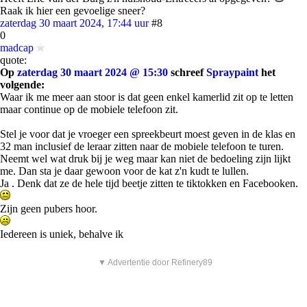
Raak ik hier een gevoelige sneer?
zaterdag 30 maart 2024, 17:44 uur
#8
0
madcap
quote:
Op
zaterdag 30 maart 2024 @ 15:30
schreef
Spraypaint
het
volgende:
Waar ik me meer aan stoor is dat geen enkel kamerlid zit op te letten
maar continue op de mobiele telefoon zit.
Stel je voor dat je vroeger een spreekbeurt moest geven in de klas en
32 man inclusief de leraar zitten naar de mobiele telefoon te turen.
Neemt wel wat druk bij je weg maar kan niet de bedoeling zijn lijkt
me. Dan sta je daar gewoon voor de kat z'n kudt te lullen.
Ja . Denk dat ze de hele tijd beetje zitten te tiktokken en Facebooken.
Zijn geen pubers hoor.
Iedereen is uniek, behalve ik
▼ Advertentie door Refinery89