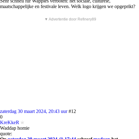
Sehr schnell fur Wappies verboten: het sociale, culturele,
maatschappelijke en festivale leven. Welk logo krijgen we opgeprikt?
▼ Advertentie door Refinery89
zaterdag 30 maart 2024, 20:43 uur
#12
0
KreKkeR
Waddap homie
quote: