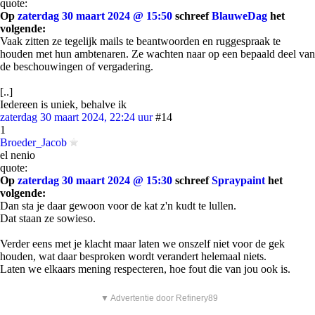
quote:
Op
zaterdag 30 maart 2024 @ 15:50
schreef
BlauweDag
het
volgende:
Vaak zitten ze tegelijk mails te beantwoorden en ruggespraak te
houden met hun ambtenaren. Ze wachten naar op een bepaald deel van
de beschouwingen of vergadering.
[..]
Iedereen is uniek, behalve ik
zaterdag 30 maart 2024, 22:24 uur
#14
1
Broeder_Jacob
el nenio
quote:
Op
zaterdag 30 maart 2024 @ 15:30
schreef
Spraypaint
het
volgende:
Dan sta je daar gewoon voor de kat z'n kudt te lullen.
Dat staan ze sowieso.
Verder eens met je klacht maar laten we onszelf niet voor de gek
houden, wat daar besproken wordt verandert helemaal niets.
Laten we elkaars mening respecteren, hoe fout die van jou ook is.
▼ Advertentie door Refinery89