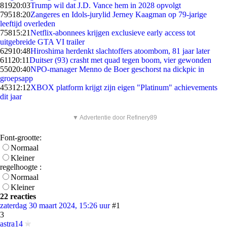
819
20:03
Trump wil dat J.D. Vance hem in 2028 opvolgt
795
18:20
Zangeres en Idols-jurylid Jerney Kaagman op 79-jarige
leeftijd overleden
758
15:21
Netflix-abonnees krijgen exclusieve early access tot
uitgebreide GTA VI trailer
629
10:48
Hiroshima herdenkt slachtoffers atoombom, 81 jaar later
611
20:11
Duitser (93) crasht met quad tegen boom, vier gewonden
550
20:40
NPO-manager Menno de Boer geschorst na dickpic in
groepsapp
453
12:12
XBOX platform krijgt zijn eigen "Platinum" achievements
dit jaar
▼ Advertentie door Refinery89
Font-grootte:
Normaal
Kleiner
regelhoogte :
Normaal
Kleiner
22 reacties
zaterdag 30 maart 2024, 15:26 uur
#1
3
astra14