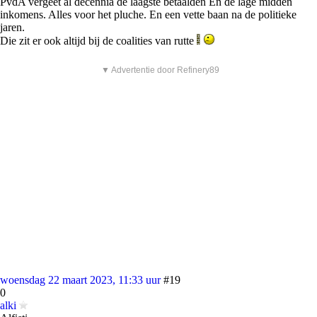
PvdA vergeet al decennia de laagste betaalden En de lage midden
inkomens. Alles voor het pluche. En een vette baan na de politieke
jaren.
Die zit er ook altijd bij de coalities van rutte
▼ Advertentie door Refinery89
woensdag 22 maart 2023, 11:33 uur
#19
0
alki