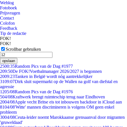
Weblog
Fotoboek
Prijsvragen
Contact
Colofon
Feedback
Tip de redactie
FOK!
FOK!
Scrollbar gebruiken
opslaan
25
00:35
Random Pics van de Dag #1977
2
09:50
De FOK!Voetbalmanager 2026/2027 is begonnen
20
09:23
Tanken in België wordt nóg aantrekkelijker
31
09:07
Dirk sluit supermarkt op de Wallen na golf van diefstal en
agressie
12
05/08
Random Pics van de Dag #1976
5
04/08
Kraftwerk brengt ruimteschip terug naar Eindhoven
20
04/08
Apple vecht Britse eis tot inbouwen backdoor in iCloud aan
81
04/08
'Witte' mannen discrimineren is volgens OM geen enkel
probleem
30
04/08
Ceuta-leider noemt Marokkaanse grensaanval door migranten
'gruweldaad'