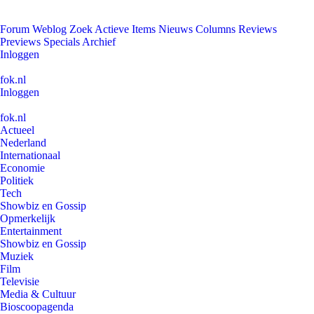
Forum
Weblog
Zoek
Actieve Items
Nieuws
Columns
Reviews
Previews
Specials
Archief
Inloggen
fok.nl
Inloggen
fok.nl
Actueel
Nederland
Internationaal
Economie
Politiek
Tech
Showbiz en Gossip
Opmerkelijk
Entertainment
Showbiz en Gossip
Muziek
Film
Televisie
Media & Cultuur
Bioscoopagenda