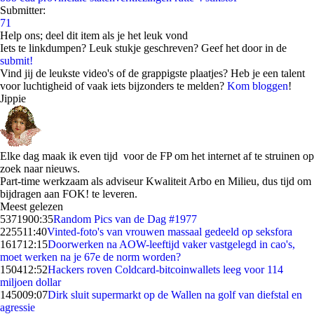
Submitter:
71
Help ons; deel dit item als je het leuk vond
Iets te linkdumpen? Leuk stukje geschreven? Geef het door in de
submit!
Vind jij de leukste video's of de grappigste plaatjes? Heb je een talent
voor luchtigheid of vaak iets bijzonders te melden?
Kom bloggen
!
Jippie
Elke dag maak ik even tijd voor de FP om het internet af te struinen op
zoek naar nieuws.
Part-time werkzaam als adviseur Kwaliteit Arbo en Milieu, dus tijd om
bijdragen aan FOK! te leveren.
Meest gelezen
53719
00:35
Random Pics van de Dag #1977
2255
11:40
Vinted-foto's van vrouwen massaal gedeeld op seksfora
1617
12:15
Doorwerken na AOW-leeftijd vaker vastgelegd in cao's,
moet werken na je 67e de norm worden?
1504
12:52
Hackers roven Coldcard-bitcoinwallets leeg voor 114
miljoen dollar
1450
09:07
Dirk sluit supermarkt op de Wallen na golf van diefstal en
agressie