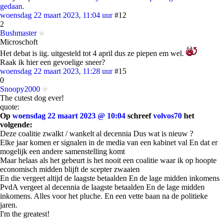
gedaan.
woensdag 22 maart 2023, 11:04 uur
#12
2
Bushmaster
Microschoft
Het debat is iig. uitgesteld tot 4 april dus ze piepen em wel.
Raak ik hier een gevoelige sneer?
woensdag 22 maart 2023, 11:28 uur
#15
0
Snoopy2000
The cutest dog ever!
quote:
Op
woensdag 22 maart 2023 @ 10:04
schreef
volvos70
het
volgende:
Deze coalitie zwalkt / wankelt al decennia Dus wat is nieuw ?
Elke jaar komen er signalen in de media van een kabinet val En dat er
mogelijk een andere samenstelling komt
Maar helaas als het gebeurt is het nooit een coalitie waar ik op hoopte
economisch midden blijft de scepter zwaaien
En die vergeet altijd de laagste betaalden En de lage midden inkomens
PvdA vergeet al decennia de laagste betaalden En de lage midden
inkomens. Alles voor het pluche. En een vette baan na de politieke
jaren.
I'm the greatest!