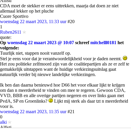
Alfisti
CDA moet de stekker er eens uittrekken, maarja dat doen ze niet
allemaal lekker op het pluche
Cuore Sportivo
woensdag 22 maart 2023, 11:33 uur
#20
1
Ruben2611
quote:
Op
woensdag 22 maart 2023 @ 10:07
schreef
mitchelll0181
het
volgende:
Tuurlijk niet, stappen nooit vanzelf op.
Stel je eens voor dat je verantwoordelijkheid voor je daden neemt.
Het zou politieke zelfmoord zijn van de coalitiepartijen als ze er zelf te
gemakkelijk uitstappen want de huidige verkiezingsuitslag gaat
natuurlijk verder bij nieuwe landelijke verkiezingen.
Ik ben dan daarna benieuwd hoe D66 het voor elkaar lijkt te krijgen
om dan n meerderheid te vinden om mee te regeren. Gewoon CDA,
VVD, BBB en alle overige partijen negeren en over links gaan met
PvdA, SP en Groenlinks?
Lijkt mij sterk als daar tzt n meerderheid
voor is.
woensdag 22 maart 2023, 11:35 uur
#21
0
alki
Alfisti