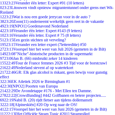
133
23:23
Verander één letter: Expert #91 (10 letters)
0
23:23
Litouwen vindt opnieuw migrantentunnel onder grens met Wit-
Rusland
12
23:23
Wat is nou een goede jerrycan voor in de auto ?
38
23:20
Zoon(11) onderneemt werkelijk geen reet in de vakantie
49
23:19
[NPO1] Goedenavond Nederland
42
23:18
Verander één letter: Expert #143 (9 letters)
10
23:16
Verander één letter. Expert # 75 (8 letters)
51
23:15
Een gezin stichten uit verveling?
195
23:15
Verander een letter expert (7lettereditie) #50
27
23:13
Voorspel hier het weer van Juli 2026 (gemeten in de Bilt)
149
23:08
"Niche"-historische producten in de supermarkt
97
23:06
Jan B. (66) misbruikt zeker 14 kinderen
155
22:49
Tour de France femmes 2026 #3 Tijd voor de borstcrawl
216
22:49
Nederland stevent af op watertekort
217
22:46
GR: Elk glas alcohol is riskant, geen bewijs voor gunstig
effect
3
22:36
EK Atletiek 2026 te Birmingham #1
4
22:30
[NPO2] Poorten van Europa
214
22:29
De Avondetappe #176 - Met Ellen ten Damme.
278
22:22
[Crowdfunding] #442 Golfbanen en betere projecten.....
69
22:19
Nabil B. (20) rijdt fietser aan tijdens dollemansrit
32
22:18
[Alpineskiën] #20 Op weg naar de OS!
41
22:15
Voorspel hier het weer van Juni 2026 (gemeten in de Bilt)
112
22:13
[Het Officiële Steam Topic #201] Steamrolled