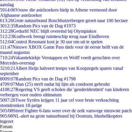
aanslag
59
14:06
Vrouw die asielzoekers hielp in Athene vermoord door
Afghaanse asielzoeker
6
13:26
Grote natuurbrand Boschhuizerbergen groeit naar 100 hectare
30
12:35
Random Pics van de Dag #1973
3
12:28
Gedurfd NEC blijft overeind bij Olympiakos
5
12:23
Kraftwerk brengt ruimteschip terug naar Eindhoven
5
12:04
Control Resonant kost je 30 uur om uit te spelen
1
11:47
Nieuwe XBOX Game Pass titels voor de eerste helft van de
maand augustus
7
10:24
Vakantiekiekje Verstappen en Wolff voedt geruchten over
Mercedes-overstap
32
10:21
Albert Heijn halveert tempo van Koopzegels sparen vanaf
september
80
09:07
Random Pics van de Dag #1798
47
09:07
Man (25) sterft nadat hij lijm als condoom gebruikt
41
08:27
Regering VS geeft scholen die 'genderidentiteit' van kinderen
verbergen voor ouders ultimatum
50
07:26
Twee Syriërs krijgen 11 jaar cel voor brute verkrachting
stomdronken 18-jarige
5
05/08
Street Fighter 6-fans weer over de zeik vanwege nieuwste patch
9
05/08
NL-alert na grote natuurbrand bij Oostrum, blushelikopters
ingezet
Forum
Forum