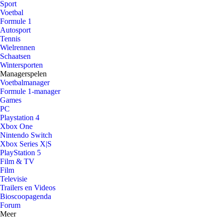
Sport
Voetbal
Formule 1
Autosport
Tennis
Wielrennen
Schaatsen
Wintersporten
Managerspelen
Voetbalmanager
Formule 1-manager
Games
PC
Playstation 4
Xbox One
Nintendo Switch
Xbox Series X|S
PlayStation 5
Film & TV
Film
Televisie
Trailers en Videos
Bioscoopagenda
Forum
Meer