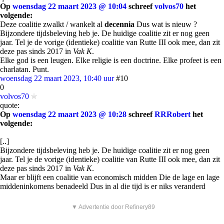
Op
woensdag 22 maart 2023 @ 10:04
schreef
volvos70
het
volgende:
Deze coalitie zwalkt / wankelt al
decennia
Dus wat is nieuw ?
Bijzondere tijdsbeleving heb je. De huidige coalitie zit er nog geen
jaar. Tel je de vorige (identieke) coalitie van Rutte III ook mee, dan zit
deze pas sinds 2017 in
Vak K
.
Elke god is een leugen. Elke religie is een doctrine. Elke profeet is een
charlatan. Punt.
woensdag 22 maart 2023, 10:40 uur
#10
0
volvos70
quote:
Op
woensdag 22 maart 2023 @ 10:28
schreef
RRRobert
het
volgende:
[..]
Bijzondere tijdsbeleving heb je. De huidige coalitie zit er nog geen
jaar. Tel je de vorige (identieke) coalitie van Rutte III ook mee, dan zit
deze pas sinds 2017 in
Vak K
.
Maar er blijft een coalitie van economisch midden Die de lage en lage
middeninkomens benadeeld Dus in al die tijd is er niks veranderd
▼ Advertentie door Refinery89