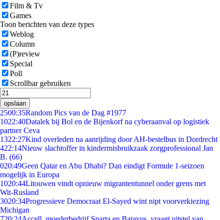
Film & Tv
Games
Toon berichten van deze types
Weblog
Column
(P)review
Special
Poll
Scrollbar gebruiken
opslaan
25
00:35
Random Pics van de Dag #1977
10
22:40
Datalek bij Bol en de Bijenkorf na cyberaanval op logistiek
partner Ceva
13
22:27
Kind overleden na aanrijding door AH-bestelbus in Dordrecht
4
22:14
Nieuw slachtoffer in kindermisbruikzaak zorgprofessional Jan
B. (66)
0
20:49
Geen Qatar en Abu Dhabi? Dan eindigt Formule 1-seizoen
mogelijk in Europa
10
20:44
Litouwen vindt opnieuw migrantentunnel onder grens met
Wit-Rusland
30
20:34
Progressieve Democraat El-Sayed wint nipt voorverkiezing
Michigan
7
20:24
Accell, moederbedrijf Sparta en Batavus, vraagt uitstel van