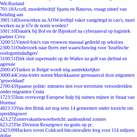
Wit-Rusland
7
01:18
Accell, moederbedrijf Sparta en Batavus, vraagt uitstel van
betaling aan
39
01:14
Doorwerken na AOW-leeftijd vaker vastgelegd in cao's, moet
werken na je 67e de norm worden?
10
01:10
Datalek bij Bol en de Bijenkorf na cyberaanval op logistiek
partner Ceva
32
00:51
Vinted-foto's van vrouwen massaal gedeeld op seksfora
23
00:51
Onderzoek naar flyers met waarschuwing voor 'Israëlische
oorlogsmisdadigers'
31
00:51
Dirk sluit supermarkt op de Wallen na golf van diefstal en
agressie
20
00:45
Tanken in België wordt nóg aantrekkelijker
30
00:44
Ceuta-leider noemt Marokkaanse grensaanval door migranten
'gruweldaad'
27
00:43
Spaanse politie: minstens tien voor terrorisme veroordeelden
onder migranten Ceuta
17
23:55
Iran overweegt Europese hulp bij ruimen mijnen in Straat van
Hormuz
48
23:33
Van den Brink zet nog eens 14 gemeenten onder toezicht om
spreidingswet
4
23:27
Zomervakantieweerbericht: aanhoudend zomers
6
23:25
The Division Resurgence nu gratis op pc
24
23:09
Hackers roven Coldcard-bitcoinwallets leeg voor 114 miljoen
dollar