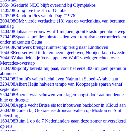
3
05:43
Gedurfd NEC blijft overeind bij Olympiakos
14
05/08
Long live the 7th of October
12
05/08
Random Pics van de Dag #1976
20
04/08
OM: vierde verdachte (18) vast op verdenking van beramen
aanslag
14
04/08
Italiaanse vrouw wint 1 miljoen, gooit kraslot per abuis weg
27
04/08
Spaanse politie: minstens tien voor terrorisme veroordeelden
onder migranten Ceuta
5
04/08
Kraftwerk brengt ruimteschip terug naar Eindhoven
1
04/08
Reusser wint tijdrit en neemt geel over, Nooijen knap tweede
7
04/08
Vakantiekiekje Verstappen en Wolff voedt geruchten over
Mercedes-overstap
18
04/08
Spotify bereikt mijlpaal, voor het eerst 300 miljoen premium-
abonnees
27
04/08
Houthi's vallen luchthaven Najran in Saoedi-Arabië aan
32
04/08
Albert Heijn halveert tempo van Koopzegels sparen vanaf
september
55
04/08
Boeren waarschuwen voor lagere oogst door aanhoudende
hitte en droogte
20
04/08
Apple vecht Britse eis tot inbouwen backdoor in iCloud aan
26
04/08
Doden bij Oekraïense droneaanvallen op Moskou en Sint-
Petersburg
16
04/08
Ruim 1 op de 7 Nederlanders gaan deze zomer onverzekerd
op reis