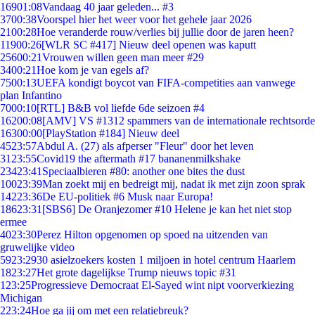
169
01:08
Vandaag 40 jaar geleden... #3
37
00:38
Voorspel hier het weer voor het gehele jaar 2026
21
00:28
Hoe veranderde rouw/verlies bij jullie door de jaren heen?
119
00:26
[WLR SC #417] Nieuw deel openen was kaputt
256
00:21
Vrouwen willen geen man meer #29
34
00:21
Hoe kom je van egels af?
75
00:13
UEFA kondigt boycot van FIFA-competities aan vanwege
plan Infantino
70
00:10
[RTL] B&B vol liefde 6de seizoen #4
162
00:08
[AMV] VS #1312 spammers van de internationale rechtsorde
163
00:00
[PlayStation #184] Nieuw deel
45
23:57
Abdul A. (27) als afperser "Fleur" door het leven
31
23:55
Covid19 the aftermath #17 bananenmilkshake
234
23:41
Speciaalbieren #80: another one bites the dust
100
23:39
Man zoekt mij en bedreigt mij, nadat ik met zijn zoon sprak
142
23:36
De EU-politiek #6 Musk naar Europa!
186
23:31
[SBS6] De Oranjezomer #10 Helene je kan het niet stop
ermee
40
23:30
Perez Hilton opgenomen op spoed na uitzenden van
gruwelijke video
59
23:29
30 asielzoekers kosten 1 miljoen in hotel centrum Haarlem
18
23:27
Het grote dagelijkse Trump nieuws topic #31
1
23:25
Progressieve Democraat El-Sayed wint nipt voorverkiezing
Michigan
2
23:24
Hoe ga jij om met een relatiebreuk?