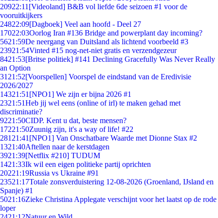
209
22:11
[Videoland] B&B vol liefde 6de seizoen #1 voor de
vooruitkijkers
248
22:09
[Dagboek] Veel aan hoofd - Deel 27
170
22:03
Oorlog Iran #136 Bridge and powerplant day incoming?
56
21:59
De neergang van Duitsland als lichtend voorbeeld #3
239
21:54
Vinted #15 nog-net-niet gratis en verzendgezeur
84
21:53
[Britse politiek] #141 Declining Gracefully Was Never Really
an Option
31
21:52
[Voorspellen] Voorspel de eindstand van de Eredivisie
2026/2027
143
21:51
[NPO1] We zijn er bijna 2026 #1
23
21:51
Heb jij wel eens (online of irl) te maken gehad met
discriminatie?
92
21:50
CIDP. Kent u dat, beste mensen?
172
21:50
Zuunig zijn, it's a way of life! #22
281
21:41
[NPO1] Van Onschatbare Waarde met Dionne Stax #2
13
21:40
Aftellen naar de kerstdagen
39
21:39
[Netflix #210] TUDUM
14
21:33
Ik wil een eigen politieke partij oprichten
202
21:19
Russia vs Ukraine #91
235
21:17
Totale zonsverduistering 12-08-2026 (Groenland, IJsland en
Spanje) #1
50
21:16
Zieke Christina Applegate verschijnt voor het laatst op de rode
loper
24
21:12
Natuur en Wild