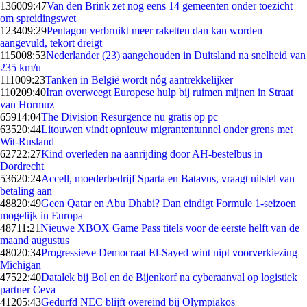
1360
09:47
Van den Brink zet nog eens 14 gemeenten onder toezicht
om spreidingswet
1234
09:29
Pentagon verbruikt meer raketten dan kan worden
aangevuld, tekort dreigt
1150
08:53
Nederlander (23) aangehouden in Duitsland na snelheid van
235 km/u
1110
09:23
Tanken in België wordt nóg aantrekkelijker
1102
09:40
Iran overweegt Europese hulp bij ruimen mijnen in Straat
van Hormuz
659
14:04
The Division Resurgence nu gratis op pc
635
20:44
Litouwen vindt opnieuw migrantentunnel onder grens met
Wit-Rusland
627
22:27
Kind overleden na aanrijding door AH-bestelbus in
Dordrecht
536
20:24
Accell, moederbedrijf Sparta en Batavus, vraagt uitstel van
betaling aan
488
20:49
Geen Qatar en Abu Dhabi? Dan eindigt Formule 1-seizoen
mogelijk in Europa
487
11:21
Nieuwe XBOX Game Pass titels voor de eerste helft van de
maand augustus
480
20:34
Progressieve Democraat El-Sayed wint nipt voorverkiezing
Michigan
475
22:40
Datalek bij Bol en de Bijenkorf na cyberaanval op logistiek
partner Ceva
412
05:43
Gedurfd NEC blijft overeind bij Olympiakos