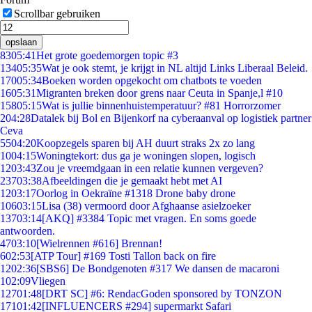
Scrollbar gebruiken
opslaan
83
05:41
Het grote goedemorgen topic #3
134
05:35
Wat je ook stemt, je krijgt in NL altijd Links Liberaal Beleid.
170
05:34
Boeken worden opgekocht om chatbots te voeden
16
05:31
Migranten breken door grens naar Ceuta in Spanje,l #10
158
05:15
Wat is jullie binnenhuistemperatuur? #81 Horrorzomer
2
04:28
Datalek bij Bol en Bijenkorf na cyberaanval op logistiek partner
Ceva
55
04:20
Koopzegels sparen bij AH duurt straks 2x zo lang
10
04:15
Woningtekort: dus ga je woningen slopen, logisch
12
03:43
Zou je vreemdgaan in een relatie kunnen vergeven?
237
03:38
Afbeeldingen die je gemaakt hebt met AI
12
03:17
Oorlog in Oekraïne #1318 Drone baby drone
106
03:15
Lisa (38) vermoord door Afghaanse asielzoeker
137
03:14
[AKQ] #3384 Topic met vragen. En soms goede
antwoorden.
47
03:10
[Wielrennen #616] Brennan!
6
02:53
[ATP Tour] #169 Tosti Tallon back on fire
12
02:36
[SBS6] De Bondgenoten #317 We dansen de macaroni
1
02:09
Vliegen
127
01:48
[DRT SC] #6: RendacGoden sponsored by TONZON
171
01:42
[INFLUENCERS #294] supermarkt Safari