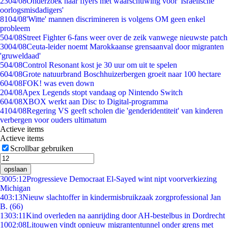
23
04/08
Onderzoek naar flyers met waarschuwing voor 'Israëlische
oorlogsmisdadigers'
81
04/08
'Witte' mannen discrimineren is volgens OM geen enkel
probleem
5
04/08
Street Fighter 6-fans weer over de zeik vanwege nieuwste patch
30
04/08
Ceuta-leider noemt Marokkaanse grensaanval door migranten
'gruweldaad'
5
04/08
Control Resonant kost je 30 uur om uit te spelen
6
04/08
Grote natuurbrand Boschhuizerbergen groeit naar 100 hectare
6
04/08
FOK! was even down
2
04/08
Apex Legends stopt vandaag op Nintendo Switch
6
04/08
XBOX werkt aan Disc to Digital-programma
41
04/08
Regering VS geeft scholen die 'genderidentiteit' van kinderen
verbergen voor ouders ultimatum
Actieve items
Actieve items
Scrollbar gebruiken
opslaan
30
05:12
Progressieve Democraat El-Sayed wint nipt voorverkiezing
Michigan
4
03:13
Nieuw slachtoffer in kindermisbruikzaak zorgprofessional Jan
B. (66)
13
03:11
Kind overleden na aanrijding door AH-bestelbus in Dordrecht
10
02:08
Litouwen vindt opnieuw migrantentunnel onder grens met