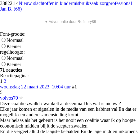
338
22:14
Nieuw slachtoffer in kindermisbruikzaak zorgprofessional
Jan B. (66)
▼ Advertentie door Refinery89
Font-grootte:
Normaal
Kleiner
regelhoogte :
Normaal
Kleiner
71 reacties
Reactiepagina:
1
2
woensdag 22 maart 2023, 10:04 uur
#1
5
volvos70
Deze coalitie zwalkt / wankelt al decennia Dus wat is nieuw ?
Elke jaar komen er signalen in de media van een kabinet val En dat er
mogelijk een andere samenstelling komt
Maar helaas als het gebeurt is het nooit een coalitie waar ik op hoopte
economisch midden blijft de scepter zwaaien
En die vergeet altijd de laagste betaalden En de lage midden inkomens