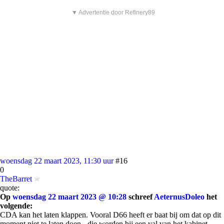
▼ Advertentie door Refinery89
woensdag 22 maart 2023, 11:30 uur
#16
0
TheBarret
quote:
Op
woensdag 22 maart 2023 @ 10:28
schreef
AeternusDoleo
het
volgende:
CDA kan het laten klappen. Vooral D66 heeft er baat bij om dat op dit
moment niet te laten doen - die worden bij een val van het kabinet