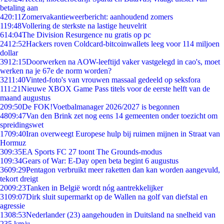
betaling aan
4
20:11
Zomervakantieweerbericht: aanhoudend zomers
1
19:48
Vollering de sterkste na lastige heuvelrit
6
14:04
The Division Resurgence nu gratis op pc
24
12:52
Hackers roven Coldcard-bitcoinwallets leeg voor 114 miljoen
dollar
39
12:15
Doorwerken na AOW-leeftijd vaker vastgelegd in cao's, moet
werken na je 67e de norm worden?
32
11:40
Vinted-foto's van vrouwen massaal gedeeld op seksfora
1
11:21
Nieuwe XBOX Game Pass titels voor de eerste helft van de
maand augustus
2
09:50
De FOK!Voetbalmanager 2026/2027 is begonnen
48
09:47
Van den Brink zet nog eens 14 gemeenten onder toezicht om
spreidingswet
17
09:40
Iran overweegt Europese hulp bij ruimen mijnen in Straat van
Hormuz
3
09:35
EA Sports FC 27 toont The Grounds-modus
1
09:34
Gears of War: E-Day open beta begint 6 augustus
36
09:29
Pentagon verbruikt meer raketten dan kan worden aangevuld,
tekort dreigt
20
09:23
Tanken in België wordt nóg aantrekkelijker
31
09:07
Dirk sluit supermarkt op de Wallen na golf van diefstal en
agressie
13
08:53
Nederlander (23) aangehouden in Duitsland na snelheid van
235 km/u