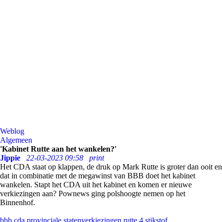
Weblog
Algemeen
'Kabinet Rutte aan het wankelen?'
Jippie
22-03-2023 09:58
print
Het CDA staat op klappen, de druk op Mark Rutte is groter dan ooit en
dat in combinatie met de megawinst van BBB doet het kabinet
wankelen. Stapt het CDA uit het kabinet en komen er nieuwe
verkiezingen aan? Pownews ging polshoogte nemen op het
Binnenhof.
bbb
cda
provinciale statenverkiezingen
rutte 4
stikstof