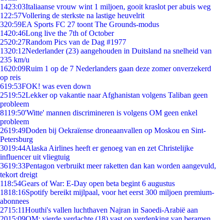
14
23:03
Italiaanse vrouw wint 1 miljoen, gooit kraslot per abuis weg
1
22:57
Vollering de sterkste na lastige heuvelrit
3
20:59
EA Sports FC 27 toont The Grounds-modus
14
20:46
Long live the 7th of October
25
20:27
Random Pics van de Dag #1977
13
20:12
Nederlander (23) aangehouden in Duitsland na snelheid van
235 km/u
16
20:09
Ruim 1 op de 7 Nederlanders gaan deze zomer onverzekerd
op reis
6
19:53
FOK! was even down
25
19:52
Lekker op vakantie naar Afghanistan volgens Taliban geen
probleem
81
19:50
'Witte' mannen discrimineren is volgens OM geen enkel
probleem
26
19:49
Doden bij Oekraïense droneaanvallen op Moskou en Sint-
Petersburg
30
19:44
Alaska Airlines heeft er genoeg van en zet Christelijke
influencer uit vliegtuig
36
19:33
Pentagon verbruikt meer raketten dan kan worden aangevuld,
tekort dreigt
1
18:54
Gears of War: E-Day open beta begint 6 augustus
18
18:16
Spotify bereikt mijlpaal, voor het eerst 300 miljoen premium-
abonnees
27
15:11
Houthi's vallen luchthaven Najran in Saoedi-Arabië aan
20
15:09
OM: vierde verdachte (18) vast op verdenking van beramen