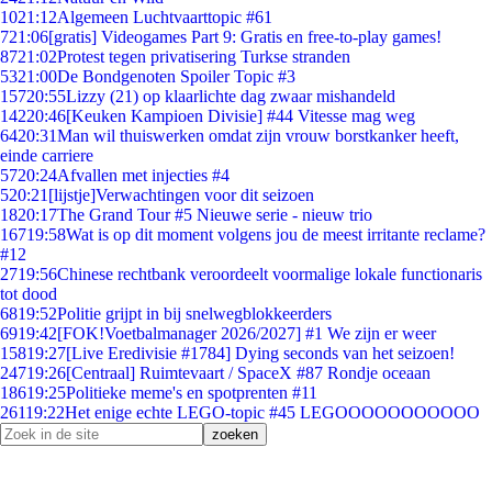
10
21:12
Algemeen Luchtvaarttopic #61
7
21:06
[gratis] Videogames Part 9: Gratis en free-to-play games!
87
21:02
Protest tegen privatisering Turkse stranden
53
21:00
De Bondgenoten Spoiler Topic #3
157
20:55
Lizzy (21) op klaarlichte dag zwaar mishandeld
142
20:46
[Keuken Kampioen Divisie] #44 Vitesse mag weg
64
20:31
Man wil thuiswerken omdat zijn vrouw borstkanker heeft,
einde carriere
57
20:24
Afvallen met injecties #4
5
20:21
[lijstje]Verwachtingen voor dit seizoen
18
20:17
The Grand Tour #5 Nieuwe serie - nieuw trio
167
19:58
Wat is op dit moment volgens jou de meest irritante reclame?
#12
27
19:56
Chinese rechtbank veroordeelt voormalige lokale functionaris
tot dood
68
19:52
Politie grijpt in bij snelwegblokkeerders
69
19:42
[FOK!Voetbalmanager 2026/2027] #1 We zijn er weer
158
19:27
[Live Eredivisie #1784] Dying seconds van het seizoen!
247
19:26
[Centraal] Ruimtevaart / SpaceX #87 Rondje oceaan
186
19:25
Politieke meme's en spotprenten #11
261
19:22
Het enige echte LEGO-topic #45 LEGOOOOOOOOOOO