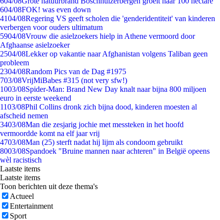
6
04/08
Grote natuurbrand Boschhuizerbergen groeit naar 100 hectare
6
04/08
FOK! was even down
41
04/08
Regering VS geeft scholen die 'genderidentiteit' van kinderen
verbergen voor ouders ultimatum
59
04/08
Vrouw die asielzoekers hielp in Athene vermoord door
Afghaanse asielzoeker
25
04/08
Lekker op vakantie naar Afghanistan volgens Taliban geen
probleem
23
04/08
Random Pics van de Dag #1975
7
03/08
VrijMiBabes #315 (not very sfw!)
10
03/08
Spider-Man: Brand New Day knalt naar bijna 800 miljoen
euro in eerste weekend
11
03/08
Phil Collins dronk zich bijna dood, kinderen moesten al
afscheid nemen
34
03/08
Man die zesjarig jochie met messteken in het hoofd
vermoordde komt na elf jaar vrij
47
03/08
Man (25) sterft nadat hij lijm als condoom gebruikt
80
03/08
Spandoek "Bruine mannen naar achteren" in België opeens
wèl racistisch
Laatste items
Laatste items
Toon berichten uit deze thema's
Actueel
Entertainment
Sport