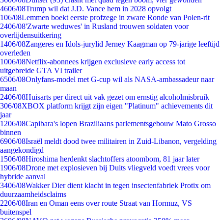
46
06/08
Trump wil dat J.D. Vance hem in 2028 opvolgt
1
06/08
Lemmen boekt eerste profzege in zware Ronde van Polen-rit
24
06/08
'Zwarte weduwes' in Rusland trouwen soldaten voor
overlijdensuitkering
14
06/08
Zangeres en Idols-jurylid Jerney Kaagman op 79-jarige leeftijd
overleden
10
06/08
Netflix-abonnees krijgen exclusieve early access tot
uitgebreide GTA VI trailer
65
06/08
Onlyfans-model met G-cup wil als NASA-ambassadeur naar
maan
24
06/08
Huisarts per direct uit vak gezet om ernstig alcoholmisbruik
3
06/08
XBOX platform krijgt zijn eigen "Platinum" achievements dit
jaar
12
06/08
Capibara's lopen Braziliaans parlementsgebouw Mato Grosso
binnen
69
06/08
Israël meldt dood twee militairen in Zuid-Libanon, vergelding
aangekondigd
15
06/08
Hiroshima herdenkt slachtoffers atoombom, 81 jaar later
19
06/08
Drone met explosieven bij Duits vliegveld voedt vrees voor
hybride aanval
34
06/08
Wakker Dier dient klacht in tegen insectenfabriek Protix om
duurzaamheidsclaims
22
06/08
Iran en Oman eens over route Straat van Hormuz, VS
buitenspel