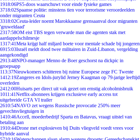
19
18:06
PS5-doos waarschuwt voor einde fysieke games
37
18:02
Spaanse politie: minstens tien voor terrorisme veroordeelden
onder migranten Ceuta
33
18:02
Ceuta-leider noemt Marokkaanse grensaanval door migranten
'gruweldaad'
23
17:58
OM eist TBS tegen verwarde man die agenten stak met
aardappelschilmesje
13
17:41
Meta krijgt half miljard boete voor mentale schade bij jongeren
69
15:03
Israël meldt dood twee militairen in Zuid-Libanon, vergelding
aangekondigd
29
13:48
NPO-manager Menno de Boer geschorst na dickpic in
groepsapp
1
13:37
Nieuwkomers schitteren bij ruime Europese zege FC Twente
14
12:19
Zangeres en Idols-jurylid Jerney Kaagman op 79-jarige leeftijd
overleden
24
12:00
Huisarts per direct uit vak gezet om ernstig alcoholmisbruik
10
11:41
Netflix-abonnees krijgen exclusieve early access tot
uitgebreide GTA VI trailer
26
10:54
NAVO zet wegens Russische provocatie 250% meer
gevechtsvliegtuigen in
14
10:46
Accell, moederbedrijf Sparta en Batavus, vraagt uitstel van
betaling aan
19
10:44
Drone met explosieven bij Duits vliegveld voedt vrees voor
hybride aanval
57
10:16
Waterschappen slaan alarm wegens droogte: Gereedschapskist