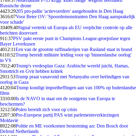
17
09:37
Nederlandse F-35 krijgt 'killer badge' wegens neerhalen
Russische drone
44
23:29
205 pro-pallie 'actievoerders' aangehouden in Den Haag
36
16:07
Voor Beter OV: 'Spoordemonstranten Den Haag aansprakelijk
voor schade'
104
09:40
Signal vertrekt uit Europa als EU verplichte controle op alle
berichten doorvoert
9
11:37
PSV pakt eerste punt in Champions League-groepsfase tegen
Bayer Leverkusen
40
12:11
Een van de grootste raffinaderijen van Rusland staat in brand
61
10:52
Trump bereidt militaire leiding voor op 'binnenlandse oorlog'
in VS
70
12:40
Trump's vredesplan Gaza: Arabische wereld juicht, Hamas,
Smottrich en Gvir hebben kritiek
29
11:53
Trump praat vanavond met Netanyahu over beëindigen van
oorlog in Gaza
41
20:04
Trump kondigt importheffingen aan van 100% op buitenlandse
films
33
10:00
Is de NAVO in staat om de oostgrens van Europa te
beschermen?
32
12:56
Polen bereidt zich voor op crisis
22
07:30
Pro-Europese partij PAS wint parlementsverkiezingen
Moldavië
89
22:08
Politie en ME voorkomen bestorming azc Den Bosch door
Defend Netherlands