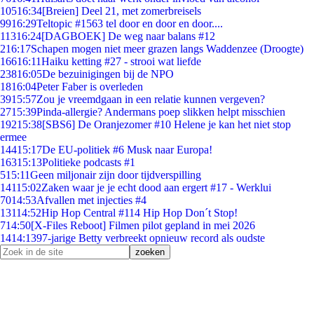
105
16:34
[Breien] Deel 21, met zomerbreisels
99
16:29
Teltopic #1563 tel door en door en door....
113
16:24
[DAGBOEK] De weg naar balans #12
2
16:17
Schapen mogen niet meer grazen langs Waddenzee (Droogte)
166
16:11
Haiku ketting #27 - strooi wat liefde
238
16:05
De bezuinigingen bij de NPO
18
16:04
Peter Faber is overleden
39
15:57
Zou je vreemdgaan in een relatie kunnen vergeven?
27
15:39
Pinda-allergie? Andermans poep slikken helpt misschien
192
15:38
[SBS6] De Oranjezomer #10 Helene je kan het niet stop
ermee
144
15:17
De EU-politiek #6 Musk naar Europa!
163
15:13
Politieke podcasts #1
5
15:11
Geen miljonair zijn door tijdverspilling
141
15:02
Zaken waar je je echt dood aan ergert #17 - Werklui
70
14:53
Afvallen met injecties #4
131
14:52
Hip Hop Central #114 Hip Hop Don´t Stop!
7
14:50
[X-Files Reboot] Filmen pilot gepland in mei 2026
14
14:13
97-jarige Betty verbreekt opnieuw record als oudste