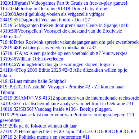
10
20:13
[gratis] Videogames Part 9: Gratis en free-to-play games!
115
20:04
Oorlog in Oekraïne #1318 Drone baby drone
41
20:00
Jezelf gelukkig voelen als vrijgezelle vijftiger
284
19:55
[Dagboek] Veel aan hoofd - Deel 27
125
19:54
Migranten breken door grens naar Ceuta in Spanje,l #10
43
19:50
[Voorspellen] Voorspel de eindstand van de Eredivisie
2026/2027
7
19:48
Dries Roelvink spreekt vakantieganger aan om gele zwembroek
278
19:48
Post hier pas overleden muzikanten #32
167
19:47
Ajax is een parodie op een voetbalclub #7 Vuurwerkjes
13
19:46
William Orbit overleden
49
19:46
Woningtekort: dus ga je woningen slopen, logisch
241
19:46
Top 2000 Editie 2025 #243 Alle dikzakken willen op je
lijken
4
19:42
Last minute balie Schiphol
8
19:39
[2023] Australië: Voyager - Promise #2 - Ze komen naar
Tilburg
243
19:39
[AMV] VS #1312 spammers van de internationale rechtsorde
74
19:36
Een tactische/militaire analyse van het front in Oekraïne #31
148
19:32
[SBS6] Vandaag Inside #136 - Boekje pluggen.
11
19:29
Spaanse kust onder vuur van Portugese oorlogsschepen: 120
gewonden
5
19:29
Ik ga de fok-toto winnen dit jaar
273
19:25
Het enige echte LEGO-topic #45 LEGOOOOOOOOOOO
197
19:24
Politieke meme's en spotprenten #11