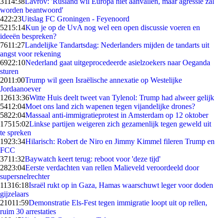
31
14:38
Lavrov: 'Rusland wil Europa niet aanvallen, maar agressie zal
worden beantwoord'
4
22:23
Uitslag FC Groningen - Feyenoord
52
15:14
Kun je op de UvA nog wel een open discussie voeren en
ideeën bespreken?
76
11:27
Landelijke Tandartsdag: Nederlanders mijden de tandarts uit
angst voor rekening
69
22:10
Nederland gaat uitgeprocedeerde asielzoekers naar Oeganda
sturen
20
11:00
Trump wil geen Israëlische annexatie op Westelijke
Jordaanoever
126
13:36
Witte Huis deelt tweet van Tylenol: Trump had alweer gelijk
54
12:04
Moet ons land zich wapenen tegen vijandelijke drones?
58
22:04
Massaal anti-immigratieprotest in Amsterdam op 12 oktober
175
15:02
Linkse partijen weigeren zich gezamenlijk tegen geweld uit
te spreken
19
23:34
Hilarisch: Robert de Niro en Jimmy Kimmel fileren Trump en
FCC
37
11:32
Baywatch keert terug: reboot voor 'deze tijd'
28
23:04
Eerste verdachten van rellen Malieveld veroordeeld door
supersnelrechter
113
16:18
Israël rukt op in Gaza, Hamas waarschuwt leger voor doden
gijzelaars
210
11:59
Demonstratie Els-Fest tegen immigratie loopt uit op rellen,
ruim 30 arrestaties