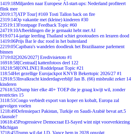
14
19:18
Miljarden naar Europese AI-start-ups: Nederland profiteert
flink mee
20
19:17
[ATP Tour] #169 Tosti Tallon back on fire
23
19:14
Op vakantie met (kleine) kinderen #30
235
19:13
Frontpage Feedback Topic #60
247
19:10
Afbeeldingen die je gemaakt hebt met AI
9
19:07
14-jarige leerling Thailand schiet grootouders en leraren dood
14
19:06
Prijs Bar le duc rood in het buitenland
22
19:05
Capibara's wandelen doodleuk het Braziliaanse parlement
binnen
37
19:02
[2026/2027] Eredivisietoto #1
169
18:58
[Centraal] kattenfotoos deel 122
182
18:58
[ONLINE] Roddelpraat Topic #21
1
18:54
Het gezellige Eurojackpot KNVB Bekertopic 2026/27 #1
129
18:53
Invalkracht kinderdagverblijf Jan B. (66) misbruikt zeker 14
kinderen
276
18:52
Dump hier elke 40+ TOEP die je graag kwijt wil, zonder
restricties 15
31
18:51
Congo verbiedt export van koper en kobalt, Europa zal
gevolgen voelen
12
18:49
Defensiepact Pakistan, Turkije en Saudi-Arabië bevat art.5
clausule?
106
18:45
Progressieve Democraat El-Sayed wint nipt voorverkiezing
Michigan
37
18:45
Trump wil dat J.D. Vance hem in 2028 opvolgt