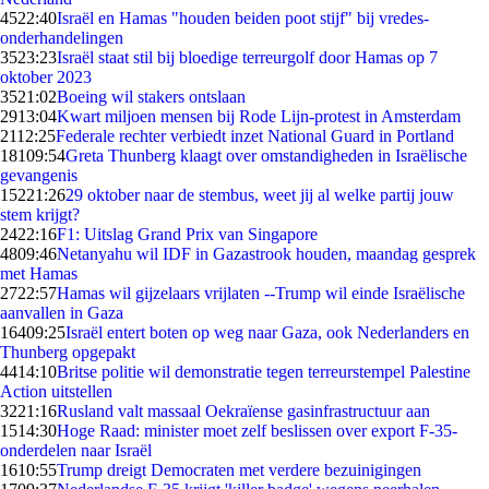
45
22:40
Israël en Hamas "houden beiden poot stijf" bij vredes-
onderhandelingen
35
23:23
Israël staat stil bij bloedige terreurgolf door Hamas op 7
oktober 2023
35
21:02
Boeing wil stakers ontslaan
29
13:04
Kwart miljoen mensen bij Rode Lijn-protest in Amsterdam
21
12:25
Federale rechter verbiedt inzet National Guard in Portland
181
09:54
Greta Thunberg klaagt over omstandigheden in Israëlische
gevangenis
152
21:26
29 oktober naar de stembus, weet jij al welke partij jouw
stem krijgt?
24
22:16
F1: Uitslag Grand Prix van Singapore
48
09:46
Netanyahu wil IDF in Gazastrook houden, maandag gesprek
met Hamas
27
22:57
Hamas wil gijzelaars vrijlaten --Trump wil einde Israëlische
aanvallen in Gaza
164
09:25
Israël entert boten op weg naar Gaza, ook Nederlanders en
Thunberg opgepakt
44
14:10
Britse politie wil demonstratie tegen terreurstempel Palestine
Action uitstellen
32
21:16
Rusland valt massaal Oekraïense gasinfrastructuur aan
15
14:30
Hoge Raad: minister moet zelf beslissen over export F-35-
onderdelen naar Israël
16
10:55
Trump dreigt Democraten met verdere bezuinigingen