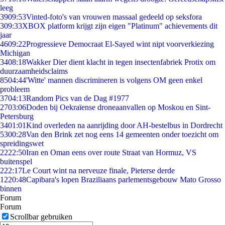
leeg
39
09:53
Vinted-foto's van vrouwen massaal gedeeld op seksfora
3
09:33
XBOX platform krijgt zijn eigen "Platinum" achievements dit
jaar
46
09:22
Progressieve Democraat El-Sayed wint nipt voorverkiezing
Michigan
34
08:18
Wakker Dier dient klacht in tegen insectenfabriek Protix om
duurzaamheidsclaims
85
04:44
'Witte' mannen discrimineren is volgens OM geen enkel
probleem
37
04:13
Random Pics van de Dag #1977
27
03:06
Doden bij Oekraïense droneaanvallen op Moskou en Sint-
Petersburg
34
01:01
Kind overleden na aanrijding door AH-bestelbus in Dordrecht
53
00:28
Van den Brink zet nog eens 14 gemeenten onder toezicht om
spreidingswet
22
22:50
Iran en Oman eens over route Straat van Hormuz, VS
buitenspel
2
22:17
Le Court wint na nerveuze finale, Pieterse derde
12
20:48
Capibara's lopen Braziliaans parlementsgebouw Mato Grosso
binnen
Forum
Forum
Scrollbar gebruiken