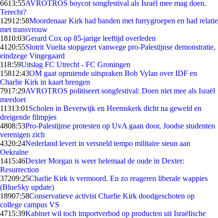
66
13:55
AVROTROS boycot songfestival als Israël mee mag doen.
Terecht?
129
12:58
Moordenaar Kirk had banden met furrygroepen en had relatie
met transvrouw
18
10:03
Gerard Cox op 85-jarige leeftijd overleden
41
20:55
Slotrit Vuelta stopgezet vanwege pro-Palestijnse demonstratie,
eindzege Vingegaard
1
18:59
Uitslag FC Utrecht - FC Groningen
158
12:43
OM gaat opruiende uitspraken Bob Vylan over IDF en
Charlie Kirk in kaart brengen
79
17:29
AVROTROS politiseert songfestival: Doen niet mee als Israël
meedoet
113
13:01
Scholen in Beverwijk en Heemskerk dicht na geweld en
dreigende filmpjes
48
08:53
Pro-Palestijnse protesten op UvA gaan door, Joodse studenten
verenigen zich
43
20:24
Nederland levert in versneld tempo militaire steun aan
Oekraïne
14
15:46
Dexter Morgan is weer helemaal de oude in Dexter:
Resurrection
372
09:25
Charlie Kirk is vermoord. En zo reageren liberale wappies
(BlueSky update)
189
07:58
Conservatieve activist Charlie Kirk doodgeschoten op
college campus VS
47
15:39
Kabinet wil toch importverbod op producten uit Israëlische