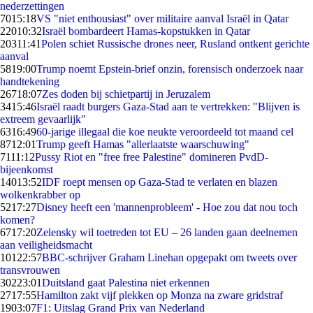
nederzettingen
70
15:18
VS "niet enthousiast" over militaire aanval Israël in Qatar
220
10:32
Israël bombardeert Hamas-kopstukken in Qatar
203
11:41
Polen schiet Russische drones neer, Rusland ontkent gerichte
aanval
58
19:00
Trump noemt Epstein-brief onzin, forensisch onderzoek naar
handtekening
267
18:07
Zes doden bij schietpartij in Jeruzalem
34
15:46
Israël raadt burgers Gaza-Stad aan te vertrekken: "Blijven is
extreem gevaarlijk"
63
16:49
60-jarige illegaal die koe neukte veroordeeld tot maand cel
87
12:01
Trump geeft Hamas "allerlaatste waarschuwing"
71
11:12
Pussy Riot en "free free Palestine" domineren PvdD-
bijeenkomst
140
13:52
IDF roept mensen op Gaza-Stad te verlaten en blazen
wolkenkrabber op
52
17:27
Disney heeft een 'mannenprobleem' - Hoe zou dat nou toch
komen?
67
17:20
Zelensky wil toetreden tot EU – 26 landen gaan deelnemen
aan veiligheidsmacht
101
22:57
BBC-schrijver Graham Linehan opgepakt om tweets over
transvrouwen
302
23:01
Duitsland gaat Palestina niet erkennen
27
17:55
Hamilton zakt vijf plekken op Monza na zware gridstraf
19
03:07
F1: Uitslag Grand Prix van Nederland