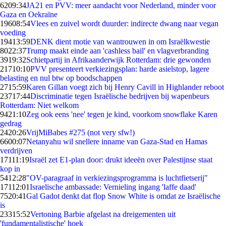
62
09:34
JA21 en PVV: meer aandacht voor Nederland, minder voor
Gaza en Oekraïne
196
08:54
Vlees en zuivel wordt duurder: indirecte dwang naar vegan
voeding
194
13:59
DENK dient motie van wantrouwen in om Israëlkwestie
80
22:37
Trump maakt einde aan 'cashless bail' en vlagverbranding
39
19:32
Schietpartij in Afrikaanderwijk Rotterdam: drie gewonden
217
10:10
PVV presenteert verkiezingsplan: harde asielstop, lagere
belasting en nul btw op boodschappen
27
15:59
Karen Gillan voegt zich bij Henry Cavill in Highlander reboot
237
17:44
Discriminatie tegen Israëlische bedrijven bij wapenbeurs
Rotterdam: Niet welkom
94
21:10
Zeg ook eens 'nee' tegen je kind, voorkom snowflake Karen
gedrag
24
20:26
VrijMiBabes #275 (not very sfw!)
66
00:07
Netanyahu wil snellere inname van Gaza-Stad en Hamas
verdrijven
171
11:19
Israël zet E1-plan door: drukt ideeën over Palestijnse staat
kop in
54
12:28
"OV-paragraaf in verkiezingsprogramma is luchtfietserij"
171
12:01
Israelische ambassade: Vernieling ingang 'laffe daad'
75
20:41
Gal Gadot denkt dat flop Snow White is omdat ze Israëlische
is
233
15:52
Vertoning Barbie afgelast na dreigementen uit
'fundamentalistische' hoek