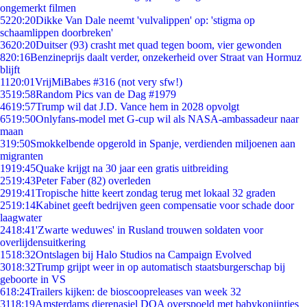
ongemerkt filmen
52
20:20
Dikke Van Dale neemt 'vulvalippen' op: 'stigma op
schaamlippen doorbreken'
36
20:20
Duitser (93) crasht met quad tegen boom, vier gewonden
8
20:16
Benzineprijs daalt verder, onzekerheid over Straat van Hormuz
blijft
11
20:01
VrijMiBabes #316 (not very sfw!)
35
19:58
Random Pics van de Dag #1979
46
19:57
Trump wil dat J.D. Vance hem in 2028 opvolgt
65
19:50
Onlyfans-model met G-cup wil als NASA-ambassadeur naar
maan
3
19:50
Smokkelbende opgerold in Spanje, verdienden miljoenen aan
migranten
19
19:45
Quake krijgt na 30 jaar een gratis uitbreiding
25
19:43
Peter Faber (82) overleden
29
19:41
Tropische hitte keert zondag terug met lokaal 32 graden
25
19:14
Kabinet geeft bedrijven geen compensatie voor schade door
laagwater
24
18:41
'Zwarte weduwes' in Rusland trouwen soldaten voor
overlijdensuitkering
15
18:32
Ontslagen bij Halo Studios na Campaign Evolved
30
18:32
Trump grijpt weer in op automatisch staatsburgerschap bij
geboorte in VS
6
18:24
Trailers kijken: de bioscoopreleases van week 32
31
18:19
Amsterdams dierenasiel DOA overspoeld met babykonijntjes