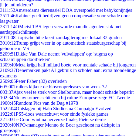
jij je intimideren?
31
11:52
Amsterdams dierenasiel DOA overspoeld met babykonijntjes
25
11:46
Kabinet geeft bedrijven geen compensatie voor schade door
laagwater
23
11:14
OM eist TBS tegen verwarde man die agenten stak met
aardappelschilmesje
29
11:08
Tropische hitte keert zondag terug met lokaal 32 graden
30
10:12
Trump grijpt weer in op automatisch staatsburgerschap bij
geboorte in VS
52
09:51
Dikke Van Dale neemt 'vulvalippen' op: 'stigma op
schaamlippen doorbreken'
13
09:40
Meta krijgt half miljard boete voor mentale schade bij jongeren
21
09:37
Denemarken pakt AI-gebruik in scholen aan: extra mondelinge
examens
25
09:05
Peter Faber (82) overleden
6
05:00
Trailers kijken: de bioscoopreleases van week 32
0
03:37
Ajax veel te sterk voor Shelbourne, maar houdt schade beperkt
1
02:34
Nieuwkomers schitteren bij ruime Europese zege FC Twente
19
00:45
Random Pics van de Dag #1978
15
22:04
Ontslagen bij Halo Studios na Campaign Evolved
19
22:01
PS5-doos waarschuwt voor einde fysieke games
2
21:03
Le Court wint na nerveuze finale, Pieterse derde
29
20:40
NPO-manager Menno de Boer geschorst na dickpic in
groepsapp
36
06/08
Duitser (93) crasht met quad tegen boom, vier gewonden