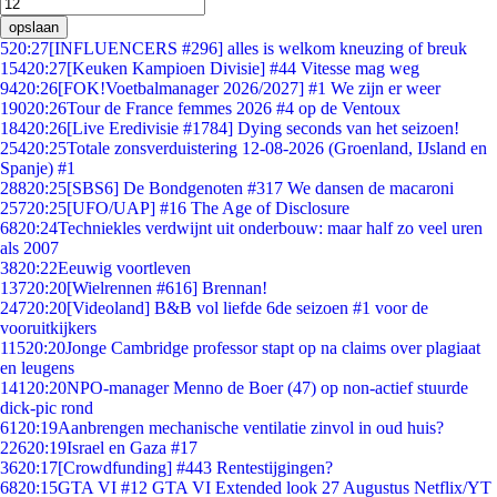
opslaan
5
20:27
[INFLUENCERS #296] alles is welkom kneuzing of breuk
154
20:27
[Keuken Kampioen Divisie] #44 Vitesse mag weg
94
20:26
[FOK!Voetbalmanager 2026/2027] #1 We zijn er weer
190
20:26
Tour de France femmes 2026 #4 op de Ventoux
184
20:26
[Live Eredivisie #1784] Dying seconds van het seizoen!
254
20:25
Totale zonsverduistering 12-08-2026 (Groenland, IJsland en
Spanje) #1
288
20:25
[SBS6] De Bondgenoten #317 We dansen de macaroni
257
20:25
[UFO/UAP] #16 The Age of Disclosure
68
20:24
Techniekles verdwijnt uit onderbouw: maar half zo veel uren
als 2007
38
20:22
Eeuwig voortleven
137
20:20
[Wielrennen #616] Brennan!
247
20:20
[Videoland] B&B vol liefde 6de seizoen #1 voor de
vooruitkijkers
115
20:20
Jonge Cambridge professor stapt op na claims over plagiaat
en leugens
141
20:20
NPO-manager Menno de Boer (47) op non-actief stuurde
dick-pic rond
61
20:19
Aanbrengen mechanische ventilatie zinvol in oud huis?
226
20:19
Israel en Gaza #17
36
20:17
[Crowdfunding] #443 Rentestijgingen?
68
20:15
GTA VI #12 GTA VI Extended look 27 Augustus Netflix/YT