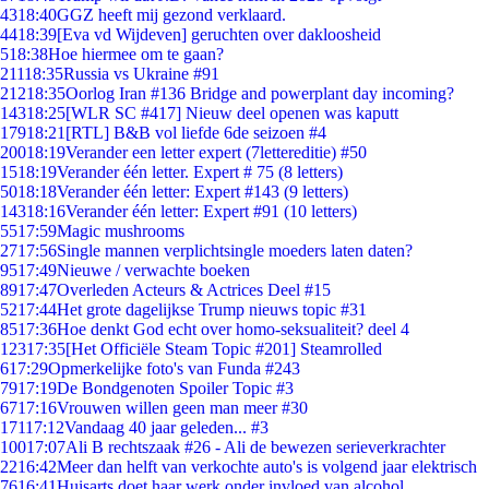
43
18:40
GGZ heeft mij gezond verklaard.
44
18:39
[Eva vd Wijdeven] geruchten over dakloosheid
5
18:38
Hoe hiermee om te gaan?
211
18:35
Russia vs Ukraine #91
212
18:35
Oorlog Iran #136 Bridge and powerplant day incoming?
143
18:25
[WLR SC #417] Nieuw deel openen was kaputt
179
18:21
[RTL] B&B vol liefde 6de seizoen #4
200
18:19
Verander een letter expert (7lettereditie) #50
15
18:19
Verander één letter. Expert # 75 (8 letters)
50
18:18
Verander één letter: Expert #143 (9 letters)
143
18:16
Verander één letter: Expert #91 (10 letters)
55
17:59
Magic mushrooms
27
17:56
Single mannen verplichtsingle moeders laten daten?
95
17:49
Nieuwe / verwachte boeken
89
17:47
Overleden Acteurs & Actrices Deel #15
52
17:44
Het grote dagelijkse Trump nieuws topic #31
85
17:36
Hoe denkt God echt over homo-seksualiteit? deel 4
123
17:35
[Het Officiële Steam Topic #201] Steamrolled
6
17:29
Opmerkelijke foto's van Funda #243
79
17:19
De Bondgenoten Spoiler Topic #3
67
17:16
Vrouwen willen geen man meer #30
171
17:12
Vandaag 40 jaar geleden... #3
100
17:07
Ali B rechtszaak #26 - Ali de bewezen serieverkrachter
22
16:42
Meer dan helft van verkochte auto's is volgend jaar elektrisch
76
16:41
Huisarts doet haar werk onder invloed van alcohol