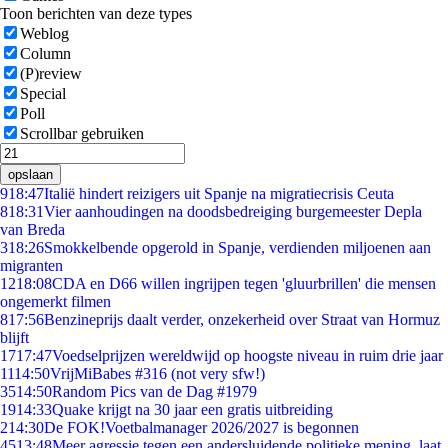
Toon berichten van deze types
Weblog
Column
(P)review
Special
Poll
Scrollbar gebruiken
opslaan
9
18:47
Italië hindert reizigers uit Spanje na migratiecrisis Ceuta
8
18:31
Vier aanhoudingen na doodsbedreiging burgemeester Depla
van Breda
3
18:26
Smokkelbende opgerold in Spanje, verdienden miljoenen aan
migranten
12
18:08
CDA en D66 willen ingrijpen tegen 'gluurbrillen' die mensen
ongemerkt filmen
8
17:56
Benzineprijs daalt verder, onzekerheid over Straat van Hormuz
blijft
17
17:47
Voedselprijzen wereldwijd op hoogste niveau in ruim drie jaar
11
14:50
VrijMiBabes #316 (not very sfw!)
35
14:50
Random Pics van de Dag #1979
19
14:33
Quake krijgt na 30 jaar een gratis uitbreiding
2
14:30
De FOK!Voetbalmanager 2026/2027 is begonnen
45
13:48
Meer agressie tegen een andersluidende politieke mening, laat