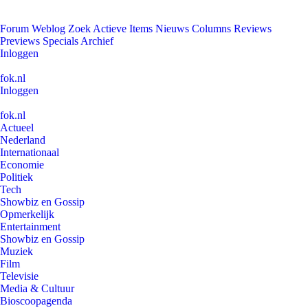
Forum
Weblog
Zoek
Actieve Items
Nieuws
Columns
Reviews
Previews
Specials
Archief
Inloggen
fok.nl
Inloggen
fok.nl
Actueel
Nederland
Internationaal
Economie
Politiek
Tech
Showbiz en Gossip
Opmerkelijk
Entertainment
Showbiz en Gossip
Muziek
Film
Televisie
Media & Cultuur
Bioscoopagenda