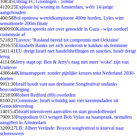
1
08:45
Uitslag FC Groningen - Telstar
41
20:25
Explosie bij woning in Amsterdam, wéér 14-jarige
aangehouden
4
00:58
Bol opnieuw wereldkampioene 400m horden, Lyles wint
sensationele 200m-finale
89
09:00
Kabinet spreekt niet over genocide in Gaza - wijst oordeel
commissie af
52
18:27
Lavrov: 'Rusland bereid tot compromis met Oekraïne'
29
16:55
Elizabeth Banks zet zich wederom te kakken als feministe
54
11:41
EU dreigt Israël met handelsheffingen en sancties, Israël dreigt
terug
41
14:06
Jerry stapt op: Ben & Jerry's mag niet meer 'woke' zijn van
Unilever
43
06:44
Klimaatrapport: zonder pijnlijke keuzes mist Nederland 2030-
doelen
99
11:30
Israël houdt vast aan deelname Songfestival ondanks
boycotdreiging
22
18:09
Robert Redford (89) overleden
81
00:21
Commissie: Israël schuldig aan vier kernmisdaden uit
Genocideverdrag
140
15:45
Israël intensiveert aanvallen en start grondoffensief
79
09:33
Poppodium 013 weigert Bob Vylan na haatspraak, tientallen
aangiften in Amsterdam
32
09:27
LB: Albert Verlinde: Boycot songfestival is knieval naar
schreeuwers