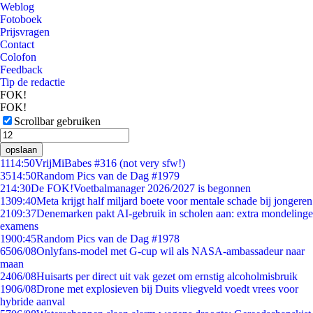
Weblog
Fotoboek
Prijsvragen
Contact
Colofon
Feedback
Tip de redactie
FOK!
FOK!
Scrollbar gebruiken
opslaan
11
14:50
VrijMiBabes #316 (not very sfw!)
35
14:50
Random Pics van de Dag #1979
2
14:30
De FOK!Voetbalmanager 2026/2027 is begonnen
13
09:40
Meta krijgt half miljard boete voor mentale schade bij jongeren
21
09:37
Denemarken pakt AI-gebruik in scholen aan: extra mondelinge
examens
19
00:45
Random Pics van de Dag #1978
65
06/08
Onlyfans-model met G-cup wil als NASA-ambassadeur naar
maan
24
06/08
Huisarts per direct uit vak gezet om ernstig alcoholmisbruik
19
06/08
Drone met explosieven bij Duits vliegveld voedt vrees voor
hybride aanval