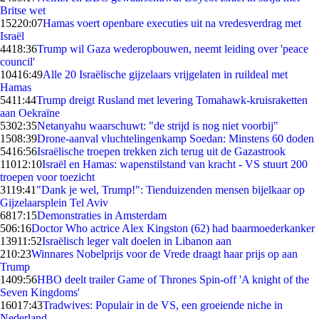
Britse wet
152
20:07
Hamas voert openbare executies uit na vredesverdrag met
Israël
44
18:36
Trump wil Gaza wederopbouwen, neemt leiding over 'peace
council'
104
16:49
Alle 20 Israëlische gijzelaars vrijgelaten in ruildeal met
Hamas
54
11:44
Trump dreigt Rusland met levering Tomahawk-kruisraketten
aan Oekraïne
53
02:35
Netanyahu waarschuwt: "de strijd is nog niet voorbij"
15
08:39
Drone-aanval vluchtelingenkamp Soedan: Minstens 60 doden
54
16:56
Israëlische troepen trekken zich terug uit de Gazastrook
110
12:10
Israël en Hamas: wapenstilstand van kracht - VS stuurt 200
troepen voor toezicht
31
19:41
"Dank je wel, Trump!": Tienduizenden mensen bijelkaar op
Gijzelaarsplein Tel Aviv
68
17:15
Demonstraties in Amsterdam
5
06:16
Doctor Who actrice Alex Kingston (62) had baarmoederkanker
139
11:52
Israëlisch leger valt doelen in Libanon aan
2
10:23
Winnares Nobelprijs voor de Vrede draagt haar prijs op aan
Trump
14
09:56
HBO deelt trailer Game of Thrones Spin-off 'A knight of the
Seven Kingdoms'
160
17:43
Tradwives: Populair in de VS, een groeiende niche in
Nederland