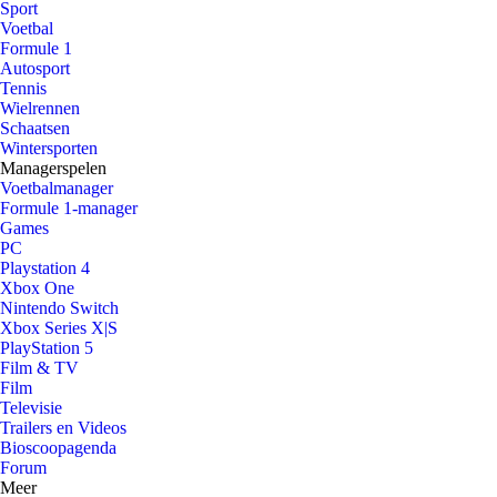
Sport
Voetbal
Formule 1
Autosport
Tennis
Wielrennen
Schaatsen
Wintersporten
Managerspelen
Voetbalmanager
Formule 1-manager
Games
PC
Playstation 4
Xbox One
Nintendo Switch
Xbox Series X|S
PlayStation 5
Film & TV
Film
Televisie
Trailers en Videos
Bioscoopagenda
Forum
Meer