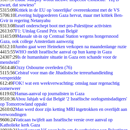
zwart, dat sowieso"
53
15:09
Kritiek in de EU op 'oneerlijke' overeenkomst met de VS
57
06:10
Levering hulpgoederen Gaza hervat, maar met kritiek Ben-
Gvir in regering Netanyahu
93
13:08
Israël onderschept boot met pro-Palestijnse activisten
26
13:07
F1: Uitslag Grand Prix van België
114
15:09
Massale sit-in op Centraal Station wegens hongersnood
Gaza, ook college Amsterdam aanwezig
65
12:10
Jumbo gaat weer Heineken verkopen na maandenlange ruzie
44
15:55
WHO meldt Israëlische aanval op hun kamp in Gaza
243
07:29
Is de humanitaire situatie in Gaza een schande voor de
mensheid?
56
14:46
Ozzy Osbourne overleden (76)
51
15:56
Celstraf voor man die Jihadistische terreurhandleiding
verspreidde
6
12:49
FOK! wat een weekverwachting: omslag naar regenachtig
zomerweer
61
19:02
Hamas-aanval op journalisten in Gaza
95
10:36
Abou Jahjah wil dat België '2 Israëlische oorlogsmisdadigers'
op Tomorrowland oppakt
26
10:02
Man werd door zijn ketting MRI ingetrokken en overlijdt aan
verwondingen
96
06:24
Vaticaan twijfelt aan Israëlische versie over aanval op
Katholieke kerk Gaza