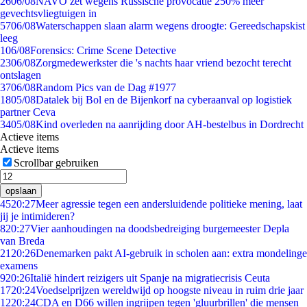
26
06/08
NAVO zet wegens Russische provocatie 250% meer
gevechtsvliegtuigen in
57
06/08
Waterschappen slaan alarm wegens droogte: Gereedschapskist
leeg
1
06/08
Forensics: Crime Scene Detective
23
06/08
Zorgmedewerkster die 's nachts haar vriend bezocht terecht
ontslagen
37
06/08
Random Pics van de Dag #1977
18
05/08
Datalek bij Bol en de Bijenkorf na cyberaanval op logistiek
partner Ceva
34
05/08
Kind overleden na aanrijding door AH-bestelbus in Dordrecht
Actieve items
Actieve items
Scrollbar gebruiken
opslaan
45
20:27
Meer agressie tegen een andersluidende politieke mening, laat
jij je intimideren?
8
20:27
Vier aanhoudingen na doodsbedreiging burgemeester Depla
van Breda
21
20:26
Denemarken pakt AI-gebruik in scholen aan: extra mondelinge
examens
9
20:26
Italië hindert reizigers uit Spanje na migratiecrisis Ceuta
17
20:24
Voedselprijzen wereldwijd op hoogste niveau in ruim drie jaar
12
20:24
CDA en D66 willen ingrijpen tegen 'gluurbrillen' die mensen