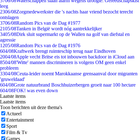
57
06/08
Waterschappen slaan alarm wegens droogte: Gereedschapskist
leeg
23
06/08
Zorgmedewerkster die 's nachts haar vriend bezocht terecht
ontslagen
37
06/08
Random Pics van de Dag #1977
21
05/08
Tanken in België wordt nóg aantrekkelijker
34
05/08
Dirk sluit supermarkt op de Wallen na golf van diefstal en
agressie
12
05/08
Random Pics van de Dag #1976
6
04/08
Kraftwerk brengt ruimteschip terug naar Eindhoven
20
04/08
Apple vecht Britse eis tot inbouwen backdoor in iCloud aan
85
04/08
'Witte' mannen discrimineren is volgens OM geen enkel
probleem
33
04/08
Ceuta-leider noemt Marokkaanse grensaanval door migranten
'gruweldaad'
6
04/08
Grote natuurbrand Boschhuizerbergen groeit naar 100 hectare
6
04/08
FOK! was even down
Laatste items
Laatste items
Toon berichten uit deze thema's
Actueel
Entertainment
Sport
Film & Tv
Games