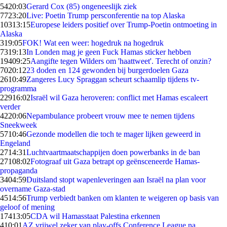
54
20:03
Gerard Cox (85) ongeneeslijk ziek
77
23:20
Live: Poetin Trump persconferentie na top Alaska
103
13:15
Europese leiders positief over Trump-Poetin ontmoeting in
Alaska
3
19:05
FOK! Wat een weer: hogedruk na hogedruk
73
19:13
In Londen mag je geen Fuck Hamas sticker hebben
194
09:25
Aangifte tegen Wilders om 'haattweet'. Terecht of onzin?
70
20:12
23 doden en 124 gewonden bij burgerdoelen Gaza
26
10:49
Zangeres Lucy Spraggan scheurt schaamlip tijdens tv-
programma
229
16:02
Israël wil Gaza heroveren: conflict met Hamas escaleert
verder
42
20:06
Nepambulance probeert vrouw mee te nemen tijdens
Sneekweek
57
10:46
Gezonde modellen die toch te mager lijken geweerd in
Engeland
27
14:31
Luchtvaartmaatschappijen doen powerbanks in de ban
271
08:02
Fotograaf uit Gaza betrapt op geënsceneerde Hamas-
propaganda
34
04:59
Duitsland stopt wapenleveringen aan Israël na plan voor
overname Gaza-stad
45
14:56
Trump verbiedt banken om klanten te weigeren op basis van
geloof of mening
174
13:05
CDA wil Hamasstaat Palestina erkennen
4
10:01
AZ vrijwel zeker van play-offs Conference League na