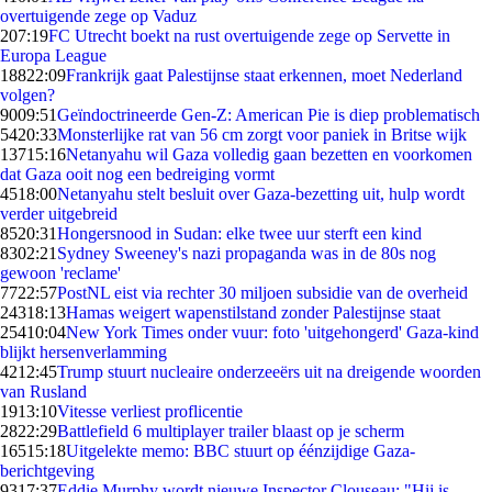
overtuigende zege op Vaduz
2
07:19
FC Utrecht boekt na rust overtuigende zege op Servette in
Europa League
188
22:09
Frankrijk gaat Palestijnse staat erkennen, moet Nederland
volgen?
90
09:51
Geïndoctrineerde Gen-Z: American Pie is diep problematisch
54
20:33
Monsterlijke rat van 56 cm zorgt voor paniek in Britse wijk
137
15:16
Netanyahu wil Gaza volledig gaan bezetten en voorkomen
dat Gaza ooit nog een bedreiging vormt
45
18:00
Netanyahu stelt besluit over Gaza-bezetting uit, hulp wordt
verder uitgebreid
85
20:31
Hongersnood in Sudan: elke twee uur sterft een kind
83
02:21
Sydney Sweeney's nazi propaganda was in de 80s nog
gewoon 'reclame'
77
22:57
PostNL eist via rechter 30 miljoen subsidie van de overheid
243
18:13
Hamas weigert wapenstilstand zonder Palestijnse staat
254
10:04
New York Times onder vuur: foto 'uitgehongerd' Gaza-kind
blijkt hersenverlamming
42
12:45
Trump stuurt nucleaire onderzeeërs uit na dreigende woorden
van Rusland
19
13:10
Vitesse verliest proflicentie
28
22:29
Battlefield 6 multiplayer trailer blaast op je scherm
165
15:18
Uitgelekte memo: BBC stuurt op éénzijdige Gaza-
berichtgeving
93
17:37
Eddie Murphy wordt nieuwe Inspector Clouseau: "Hij is