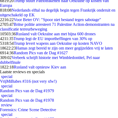
68
19:20
Trump stuurt Patriotraketten naar Oekraïne op kosten van
Europa
8
18:08
Nederlands elftal na degelijk begin tegen Frankrijk onderuit en
uitgeschakeld op EK
22
16:22
Voor Beter OV: "Spoor niet bestand tegen sabotage"
27
05:47
Britse politie arresteert 71 Palestine Action-demonstranten na
classificatie terreurbeweging
105
03:36
Rusland valt Oekraïne aan met bijna 600 drones
42
11:35
Trump legt de EU importheffingen van 30% op
53
18:54
Trump levert wapens aan Oekraïne op kosten NAVO
186
22:23
Hamas zegt bereid te zijn om meer gegijzelden vrij te laten
69
14:36
Random Pics van de Dag #1627
3
09:02
Verbeek schrijft historie met Wimbledontitel, Pel naar
dubbelfinale
18
22:18
Rusland valt opnieuw Kiev aan
Laatste reviews en specials
special
VrijMiBabes #316 (not very sfw!)
special
Random Pics van de Dag #1979
special
Random Pics van de Dag #1978
review
Forensics: Crime Scene Detective
special