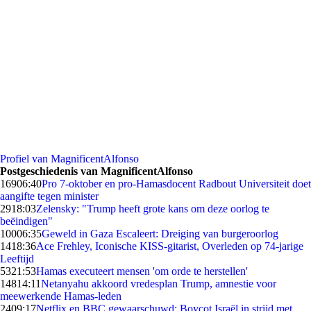
Profiel van MagnificentAlfonso
Postgeschiedenis van MagnificentAlfonso
169
06:40
Pro 7-oktober en pro-Hamasdocent Radbout Universiteit doet
aangifte tegen minister
29
18:03
Zelensky: "Trump heeft grote kans om deze oorlog te
beëindigen"
100
06:35
Geweld in Gaza Escaleert: Dreiging van burgeroorlog
14
18:36
Ace Frehley, Iconische KISS-gitarist, Overleden op 74-jarige
Leeftijd
53
21:53
Hamas executeert mensen 'om orde te herstellen'
148
14:11
Netanyahu akkoord vredesplan Trump, amnestie voor
meewerkende Hamas-leden
24
09:17
Netflix en BBC gewaarschuwd: Boycot Israël in strijd met