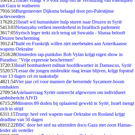
100
18:21
Israël vraagt VS voor hulp om de verhuizing van Palestijnen
uit Gaza te realiseren
79
16:16
Burgemeester Dijksma belaagd door pro-Palestijnse
actievoerders
176
20:21
Israël wil humanitaire hulp sturen naar Druzen in Syrië
54
13:03
Netanyahu verliest meerderheid in Israëlisch parlement
36
17:05
Syrisch leger trekt zich terug uit Suwaida - Sharaa belooft
Druzen bescherming
39
12:47
Italië en Frankrijk willen niet meebetalen aan Amerikaanse
wapens Oekraïne
25
18:28
Omstreden rap-punkduo Bob Vylan krijgt eigen show in
Paradiso: "Vrije expressie beschermen"
37
20:33
Israël bombardeert militair hoofdkwartier in Damascus, Syrië
55
20:57
Leraar die jongen misbruikte mag leraar blijven, krijgt fopstraf
van 13 dagen cel en taakstrafje
48
21:54
Vier jaar cel voor mannen die beroemde Sycamore-boom
omhakten
27
09:54
Asielaanvraag Syriër onterecht afgewezen om individueel
ambtsbericht AIVD
67
15:29
Minstens 89 doden bij oplaaiend geweld in Syrië, Israël mengt
zich in strijd
63
11:15
Trump: heel veel wapens naar Oekraïne en Rusland krijgt
deadline van 50 dagen
69
12:22
BBC door het stof na uitzenden docu Gaza met zoon Hamas-
leider als verteller