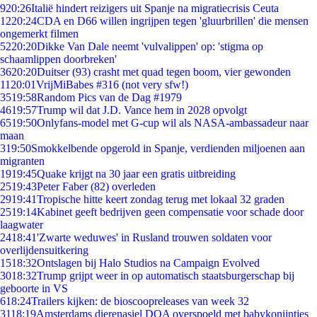
9
20:26
Italië hindert reizigers uit Spanje na migratiecrisis Ceuta
12
20:24
CDA en D66 willen ingrijpen tegen 'gluurbrillen' die mensen
ongemerkt filmen
52
20:20
Dikke Van Dale neemt 'vulvalippen' op: 'stigma op
schaamlippen doorbreken'
36
20:20
Duitser (93) crasht met quad tegen boom, vier gewonden
11
20:01
VrijMiBabes #316 (not very sfw!)
35
19:58
Random Pics van de Dag #1979
46
19:57
Trump wil dat J.D. Vance hem in 2028 opvolgt
65
19:50
Onlyfans-model met G-cup wil als NASA-ambassadeur naar
maan
3
19:50
Smokkelbende opgerold in Spanje, verdienden miljoenen aan
migranten
19
19:45
Quake krijgt na 30 jaar een gratis uitbreiding
25
19:43
Peter Faber (82) overleden
29
19:41
Tropische hitte keert zondag terug met lokaal 32 graden
25
19:14
Kabinet geeft bedrijven geen compensatie voor schade door
laagwater
24
18:41
'Zwarte weduwes' in Rusland trouwen soldaten voor
overlijdensuitkering
15
18:32
Ontslagen bij Halo Studios na Campaign Evolved
30
18:32
Trump grijpt weer in op automatisch staatsburgerschap bij
geboorte in VS
6
18:24
Trailers kijken: de bioscoopreleases van week 32
31
18:19
Amsterdams dierenasiel DOA overspoeld met babykonijntjes