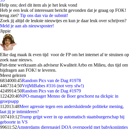
Help ons; deel dit item als je het leuk vond
Heb je een leuk of interessant bericht gevonden dat je graag op FOK!
terug ziet?
Tip ons dan via de submit!
Zoek jij altijd de leukste nieuwtjes en kun je daar leuk over schrijven?
Meld je aan als nieuwsposter!
Jippie
Elke dag maak ik even tijd voor de FP om het internet af te struinen op
zoek naar nieuws.
Part-time werkzaam als adviseur Kwaliteit Arbo en Milieu, dus tijd om
bijdragen aan FOK! te leveren.
Meest gelezen
68340
00:45
Random Pics van de Dag #1978
44673
14:50
VrijMiBabes #316 (not very sfw!)
42499
14:50
Random Pics van de Dag #1979
1224
20:40
NPO-manager Menno de Boer geschorst na dickpic in
groepsapp
1120
13:48
Meer agressie tegen een andersluidende politieke mening,
laat jij je intimideren?
1074
10:12
Trump grijpt weer in op automatisch staatsburgerschap bij
geboorte in VS
996
11:52
Amsterdams dierenasiel DOA overspoeld met babykonijntjes