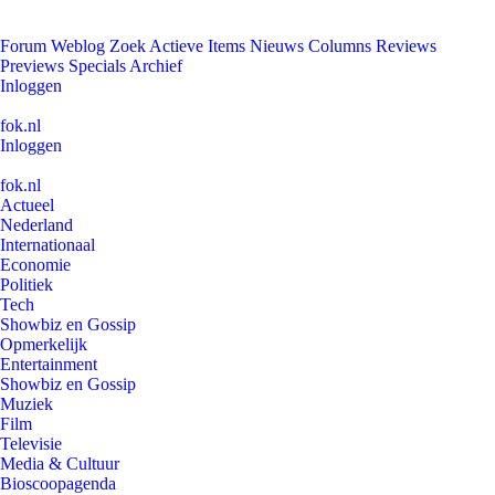
Forum
Weblog
Zoek
Actieve Items
Nieuws
Columns
Reviews
Previews
Specials
Archief
Inloggen
fok.nl
Inloggen
fok.nl
Actueel
Nederland
Internationaal
Economie
Politiek
Tech
Showbiz en Gossip
Opmerkelijk
Entertainment
Showbiz en Gossip
Muziek
Film
Televisie
Media & Cultuur
Bioscoopagenda