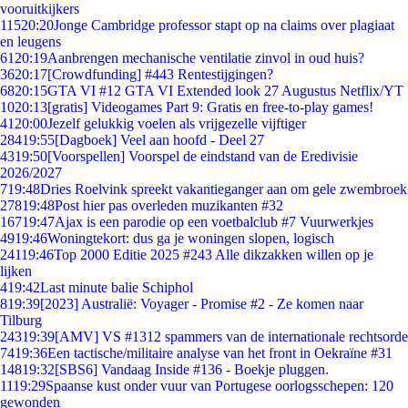
vooruitkijkers
115
20:20
Jonge Cambridge professor stapt op na claims over plagiaat
en leugens
61
20:19
Aanbrengen mechanische ventilatie zinvol in oud huis?
36
20:17
[Crowdfunding] #443 Rentestijgingen?
68
20:15
GTA VI #12 GTA VI Extended look 27 Augustus Netflix/YT
10
20:13
[gratis] Videogames Part 9: Gratis en free-to-play games!
41
20:00
Jezelf gelukkig voelen als vrijgezelle vijftiger
284
19:55
[Dagboek] Veel aan hoofd - Deel 27
43
19:50
[Voorspellen] Voorspel de eindstand van de Eredivisie
2026/2027
7
19:48
Dries Roelvink spreekt vakantieganger aan om gele zwembroek
278
19:48
Post hier pas overleden muzikanten #32
167
19:47
Ajax is een parodie op een voetbalclub #7 Vuurwerkjes
49
19:46
Woningtekort: dus ga je woningen slopen, logisch
241
19:46
Top 2000 Editie 2025 #243 Alle dikzakken willen op je
lijken
4
19:42
Last minute balie Schiphol
8
19:39
[2023] Australië: Voyager - Promise #2 - Ze komen naar
Tilburg
243
19:39
[AMV] VS #1312 spammers van de internationale rechtsorde
74
19:36
Een tactische/militaire analyse van het front in Oekraïne #31
148
19:32
[SBS6] Vandaag Inside #136 - Boekje pluggen.
11
19:29
Spaanse kust onder vuur van Portugese oorlogsschepen: 120
gewonden