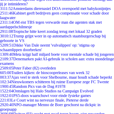
jij je intimideren?
31
11:52
Amsterdams dierenasiel DOA overspoeld met babykonijntjes
25
11:46
Kabinet geeft bedrijven geen compensatie voor schade door
laagwater
23
11:14
OM eist TBS tegen verwarde man die agenten stak met
aardappelschilmesje
29
11:08
Tropische hitte keert zondag terug met lokaal 32 graden
30
10:12
Trump grijpt weer in op automatisch staatsburgerschap bij
geboorte in VS
52
09:51
Dikke Van Dale neemt 'vulvalippen' op: 'stigma op
schaamlippen doorbreken'
13
09:40
Meta krijgt half miljard boete voor mentale schade bij jongeren
21
09:37
Denemarken pakt AI-gebruik in scholen aan: extra mondelinge
examens
25
09:05
Peter Faber (82) overleden
6
05:00
Trailers kijken: de bioscoopreleases van week 32
0
03:37
Ajax veel te sterk voor Shelbourne, maar houdt schade beperkt
1
02:34
Nieuwkomers schitteren bij ruime Europese zege FC Twente
19
00:45
Random Pics van de Dag #1978
15
22:04
Ontslagen bij Halo Studios na Campaign Evolved
19
22:01
PS5-doos waarschuwt voor einde fysieke games
2
21:03
Le Court wint na nerveuze finale, Pieterse derde
29
20:40
NPO-manager Menno de Boer geschorst na dickpic in
groepsapp
36
06/08
Duitser (93) crasht met quad tegen boom, vier gewonden