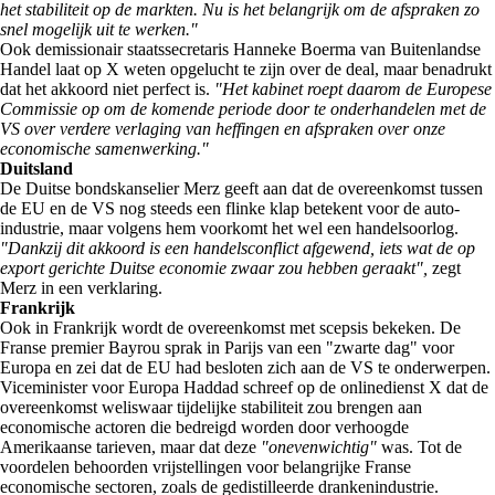
het stabiliteit op de markten. Nu is het belangrijk om de afspraken zo
snel mogelijk uit te werken."
Ook demissionair staatssecretaris Hanneke Boerma van Buitenlandse
Handel laat op X weten opgelucht te zijn over de deal, maar benadrukt
dat het akkoord niet perfect is.
"Het kabinet roept daarom de Europese
Commissie op om de komende periode door te onderhandelen met de
VS over verdere verlaging van heffingen en afspraken over onze
economische samenwerking."
Duitsland
De Duitse bondskanselier Merz geeft aan dat de overeenkomst tussen
de EU en de VS nog steeds een flinke klap betekent voor de auto-
industrie, maar volgens hem voorkomt het wel een handelsoorlog.
"Dankzij dit akkoord is een handelsconflict afgewend, iets wat de op
export gerichte Duitse economie zwaar zou hebben geraakt",
zegt
Merz in een verklaring.
Frankrijk
Ook in Frankrijk wordt de overeenkomst met scepsis bekeken. De
Franse premier Bayrou sprak in Parijs van een "zwarte dag" voor
Europa en zei dat de EU had besloten zich aan de VS te onderwerpen.
Viceminister voor Europa Haddad schreef op de onlinedienst X dat de
overeenkomst weliswaar tijdelijke stabiliteit zou brengen aan
economische actoren die bedreigd worden door verhoogde
Amerikaanse tarieven, maar dat deze
"onevenwichtig"
was. Tot de
voordelen behoorden vrijstellingen voor belangrijke Franse
economische sectoren, zoals de gedistilleerde drankenindustrie.