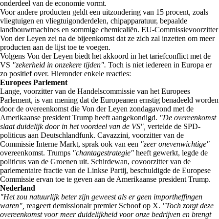
onderdeel van de economie vormt.
Voor andere producten geldt een uitzondering van 15 procent, zoals
vliegtuigen en vliegtuigonderdelen, chipapparatuur, bepaalde
landbouwmachines en sommige chemicaliën. EU-Commissievoorzitter
Von der Leyen zei na de bijeenkomst dat ze zich zal inzetten om meer
producten aan de lijst toe te voegen.
Volgens Von der Leyen biedt het akkoord in het tariefconflict met de
VS
"zekerheid in onzekere tijden".
Toch is niet iedereen in Europa er
zo positief over. Hieronder enkele reacties:
Europees Parlement
Lange, voorzitter van de Handelscommissie van het Europees
Parlement, is van mening dat de Europeanen ernstig benadeeld worden
door de overeenkomst die Von der Leyen zondagavond met de
Amerikaanse president Trump heeft aangekondigd.
"De overeenkomst
slaat duidelijk door in het voordeel van de VS",
vertelde de SPD-
politicus aan Deutschlandfunk. Cavazzini, voorzitter van de
Commissie Interne Markt, sprak ook van een
"zeer onevenwichtige"
overeenkomst. Trumps
"chantagestrategie"
heeft gewerkt, legde de
politicus van de Groenen uit. Schirdewan, covoorzitter van de
parlementaire fractie van de Linkse Partij, beschuldigde de Europese
Commissie ervan toe te geven aan de Amerikaanse president Trump.
Nederland
"Het zou natuurlijk beter zijn geweest als er geen importheffingen
waren",
reageert demissionair premier Schoof op X.
"Toch zorgt deze
overeenkomst voor meer duidelijkheid voor onze bedrijven en brengt