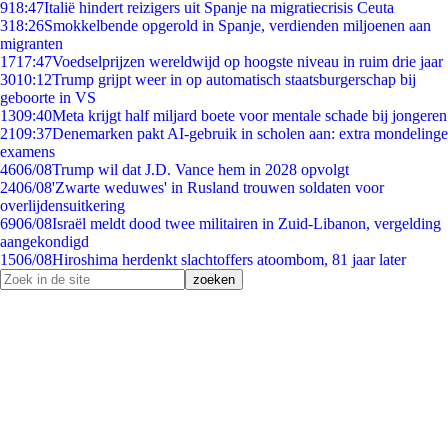
9
18:47
Italië hindert reizigers uit Spanje na migratiecrisis Ceuta
3
18:26
Smokkelbende opgerold in Spanje, verdienden miljoenen aan
migranten
17
17:47
Voedselprijzen wereldwijd op hoogste niveau in ruim drie jaar
30
10:12
Trump grijpt weer in op automatisch staatsburgerschap bij
geboorte in VS
13
09:40
Meta krijgt half miljard boete voor mentale schade bij jongeren
21
09:37
Denemarken pakt AI-gebruik in scholen aan: extra mondelinge
examens
46
06/08
Trump wil dat J.D. Vance hem in 2028 opvolgt
24
06/08
'Zwarte weduwes' in Rusland trouwen soldaten voor
overlijdensuitkering
69
06/08
Israël meldt dood twee militairen in Zuid-Libanon, vergelding
aangekondigd
15
06/08
Hiroshima herdenkt slachtoffers atoombom, 81 jaar later