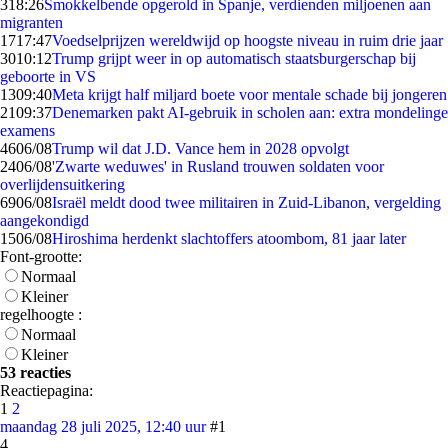
3
18:26
Smokkelbende opgerold in Spanje, verdienden miljoenen aan
migranten
17
17:47
Voedselprijzen wereldwijd op hoogste niveau in ruim drie jaar
30
10:12
Trump grijpt weer in op automatisch staatsburgerschap bij
geboorte in VS
13
09:40
Meta krijgt half miljard boete voor mentale schade bij jongeren
21
09:37
Denemarken pakt AI-gebruik in scholen aan: extra mondelinge
examens
46
06/08
Trump wil dat J.D. Vance hem in 2028 opvolgt
24
06/08
'Zwarte weduwes' in Rusland trouwen soldaten voor
overlijdensuitkering
69
06/08
Israël meldt dood twee militairen in Zuid-Libanon, vergelding
aangekondigd
15
06/08
Hiroshima herdenkt slachtoffers atoombom, 81 jaar later
Font-grootte:
Normaal
Kleiner
regelhoogte :
Normaal
Kleiner
53 reacties
Reactiepagina:
1
2
maandag 28 juli 2025, 12:40 uur
#1
4