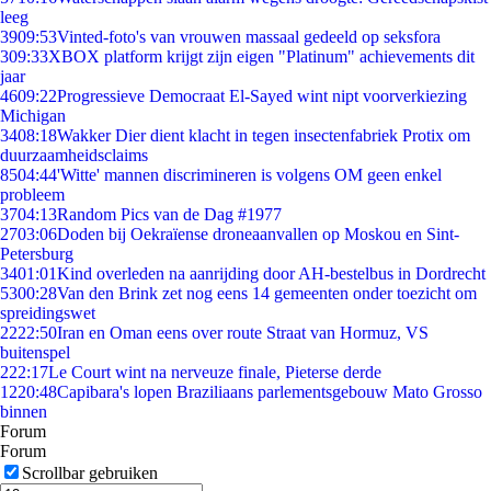
leeg
39
09:53
Vinted-foto's van vrouwen massaal gedeeld op seksfora
3
09:33
XBOX platform krijgt zijn eigen "Platinum" achievements dit
jaar
46
09:22
Progressieve Democraat El-Sayed wint nipt voorverkiezing
Michigan
34
08:18
Wakker Dier dient klacht in tegen insectenfabriek Protix om
duurzaamheidsclaims
85
04:44
'Witte' mannen discrimineren is volgens OM geen enkel
probleem
37
04:13
Random Pics van de Dag #1977
27
03:06
Doden bij Oekraïense droneaanvallen op Moskou en Sint-
Petersburg
34
01:01
Kind overleden na aanrijding door AH-bestelbus in Dordrecht
53
00:28
Van den Brink zet nog eens 14 gemeenten onder toezicht om
spreidingswet
22
22:50
Iran en Oman eens over route Straat van Hormuz, VS
buitenspel
2
22:17
Le Court wint na nerveuze finale, Pieterse derde
12
20:48
Capibara's lopen Braziliaans parlementsgebouw Mato Grosso
binnen
Forum
Forum
Scrollbar gebruiken