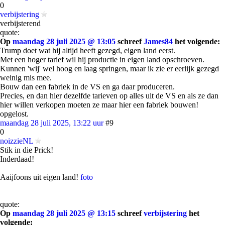
0
verbijstering
verbijsterend
quote:
Op
maandag 28 juli 2025 @ 13:05
schreef
James84
het volgende:
Trump doet wat hij altijd heeft gezegd, eigen land eerst.
Met een hoger tarief wil hij productie in eigen land opschroeven.
Kunnen 'wij' wel hoog en laag springen, maar ik zie er eerlijk gezegd
weinig mis mee.
Bouw dan een fabriek in de VS en ga daar produceren.
Precies, en dan hier dezelfde tarieven op alles uit de VS en als ze dan
hier willen verkopen moeten ze maar hier een fabriek bouwen!
opgelost.
maandag 28 juli 2025, 13:22 uur
#9
0
noizzieNL
Stik in die Prick!
Inderdaad!
Aaijfoons uit eigen land!
foto
quote:
Op
maandag 28 juli 2025 @ 13:15
schreef
verbijstering
het
volgende: