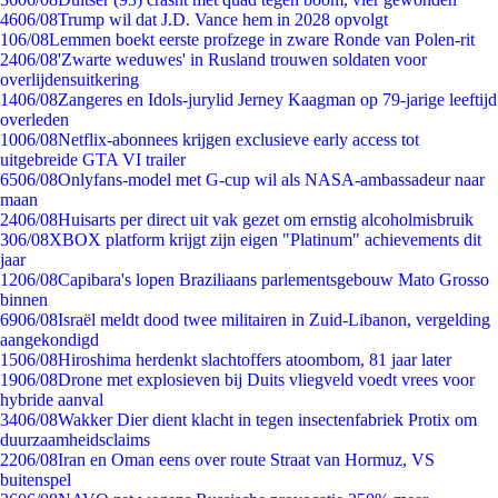
46
06/08
Trump wil dat J.D. Vance hem in 2028 opvolgt
1
06/08
Lemmen boekt eerste profzege in zware Ronde van Polen-rit
24
06/08
'Zwarte weduwes' in Rusland trouwen soldaten voor
overlijdensuitkering
14
06/08
Zangeres en Idols-jurylid Jerney Kaagman op 79-jarige leeftijd
overleden
10
06/08
Netflix-abonnees krijgen exclusieve early access tot
uitgebreide GTA VI trailer
65
06/08
Onlyfans-model met G-cup wil als NASA-ambassadeur naar
maan
24
06/08
Huisarts per direct uit vak gezet om ernstig alcoholmisbruik
3
06/08
XBOX platform krijgt zijn eigen "Platinum" achievements dit
jaar
12
06/08
Capibara's lopen Braziliaans parlementsgebouw Mato Grosso
binnen
69
06/08
Israël meldt dood twee militairen in Zuid-Libanon, vergelding
aangekondigd
15
06/08
Hiroshima herdenkt slachtoffers atoombom, 81 jaar later
19
06/08
Drone met explosieven bij Duits vliegveld voedt vrees voor
hybride aanval
34
06/08
Wakker Dier dient klacht in tegen insectenfabriek Protix om
duurzaamheidsclaims
22
06/08
Iran en Oman eens over route Straat van Hormuz, VS
buitenspel