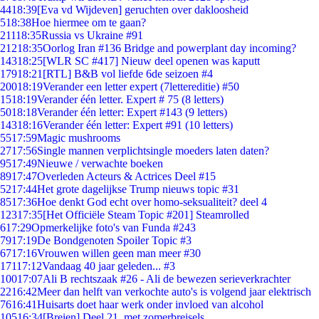
44
18:39
[Eva vd Wijdeven] geruchten over dakloosheid
5
18:38
Hoe hiermee om te gaan?
211
18:35
Russia vs Ukraine #91
212
18:35
Oorlog Iran #136 Bridge and powerplant day incoming?
143
18:25
[WLR SC #417] Nieuw deel openen was kaputt
179
18:21
[RTL] B&B vol liefde 6de seizoen #4
200
18:19
Verander een letter expert (7lettereditie) #50
15
18:19
Verander één letter. Expert # 75 (8 letters)
50
18:18
Verander één letter: Expert #143 (9 letters)
143
18:16
Verander één letter: Expert #91 (10 letters)
55
17:59
Magic mushrooms
27
17:56
Single mannen verplichtsingle moeders laten daten?
95
17:49
Nieuwe / verwachte boeken
89
17:47
Overleden Acteurs & Actrices Deel #15
52
17:44
Het grote dagelijkse Trump nieuws topic #31
85
17:36
Hoe denkt God echt over homo-seksualiteit? deel 4
123
17:35
[Het Officiële Steam Topic #201] Steamrolled
6
17:29
Opmerkelijke foto's van Funda #243
79
17:19
De Bondgenoten Spoiler Topic #3
67
17:16
Vrouwen willen geen man meer #30
171
17:12
Vandaag 40 jaar geleden... #3
100
17:07
Ali B rechtszaak #26 - Ali de bewezen serieverkrachter
22
16:42
Meer dan helft van verkochte auto's is volgend jaar elektrisch
76
16:41
Huisarts doet haar werk onder invloed van alcohol
105
16:34
[Breien] Deel 21, met zomerbreisels