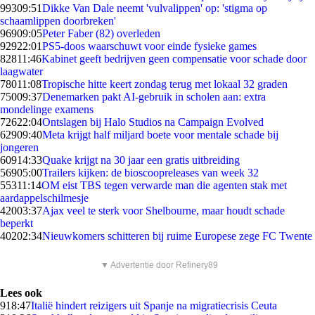
993
09:51
Dikke Van Dale neemt 'vulvalippen' op: 'stigma op
schaamlippen doorbreken'
969
09:05
Peter Faber (82) overleden
929
22:01
PS5-doos waarschuwt voor einde fysieke games
828
11:46
Kabinet geeft bedrijven geen compensatie voor schade door
laagwater
780
11:08
Tropische hitte keert zondag terug met lokaal 32 graden
750
09:37
Denemarken pakt AI-gebruik in scholen aan: extra
mondelinge examens
726
22:04
Ontslagen bij Halo Studios na Campaign Evolved
629
09:40
Meta krijgt half miljard boete voor mentale schade bij
jongeren
609
14:33
Quake krijgt na 30 jaar een gratis uitbreiding
569
05:00
Trailers kijken: de bioscoopreleases van week 32
553
11:14
OM eist TBS tegen verwarde man die agenten stak met
aardappelschilmesje
420
03:37
Ajax veel te sterk voor Shelbourne, maar houdt schade
beperkt
402
02:34
Nieuwkomers schitteren bij ruime Europese zege FC Twente
▼ Advertentie door Refinery89
Lees ook
9
18:47
Italië hindert reizigers uit Spanje na migratiecrisis Ceuta