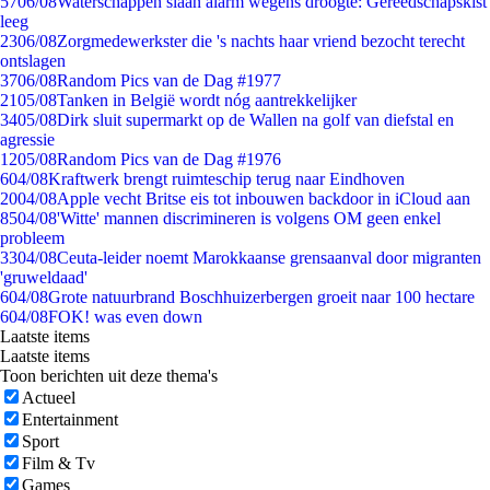
57
06/08
Waterschappen slaan alarm wegens droogte: Gereedschapskist
leeg
23
06/08
Zorgmedewerkster die 's nachts haar vriend bezocht terecht
ontslagen
37
06/08
Random Pics van de Dag #1977
21
05/08
Tanken in België wordt nóg aantrekkelijker
34
05/08
Dirk sluit supermarkt op de Wallen na golf van diefstal en
agressie
12
05/08
Random Pics van de Dag #1976
6
04/08
Kraftwerk brengt ruimteschip terug naar Eindhoven
20
04/08
Apple vecht Britse eis tot inbouwen backdoor in iCloud aan
85
04/08
'Witte' mannen discrimineren is volgens OM geen enkel
probleem
33
04/08
Ceuta-leider noemt Marokkaanse grensaanval door migranten
'gruweldaad'
6
04/08
Grote natuurbrand Boschhuizerbergen groeit naar 100 hectare
6
04/08
FOK! was even down
Laatste items
Laatste items
Toon berichten uit deze thema's
Actueel
Entertainment
Sport
Film & Tv
Games