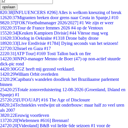
opslaan
8
20:38
[INFLUENCERS #296] Alles is welkom kneuzing of breuk
126
20:37
Migranten breken door grens naar Ceuta in Spanje,l #10
98
20:37
[FOK!Voetbalmanager 2026/2027] #1 We zijn er weer
192
20:35
Tour de France femmes 2026 #4 op de Ventoux
155
20:34
[Keuken Kampioen Divisie] #44 Vitesse mag weg
116
20:33
Oorlog in Oekraïne #1318 Drone baby drone
189
20:33
[Live Eredivisie #1784] Dying seconds van het seizoen!
227
20:32
Israel en Gaza #17
22
20:31
[ATP Tour] #169 Tosti Tallon back on fire
142
20:30
NPO-manager Menno de Boer (47) op non-actief stuurde
dick-pic rond
44
20:30
GGZ heeft mij gezond verklaard.
14
20:29
William Orbit overleden
23
20:29
Capibara's wandelen doodleuk het Braziliaanse parlement
binnen
254
20:25
Totale zonsverduistering 12-08-2026 (Groenland, IJsland en
Spanje) #1
257
20:25
[UFO/UAP] #16 The Age of Disclosure
68
20:24
Techniekles verdwijnt uit onderbouw: maar half zo veel uren
als 2007
38
20:22
Eeuwig voortleven
137
20:20
[Wielrennen #616] Brennan!
247
20:20
[Videoland] B&B vol liefde 6de seizoen #1 voor de