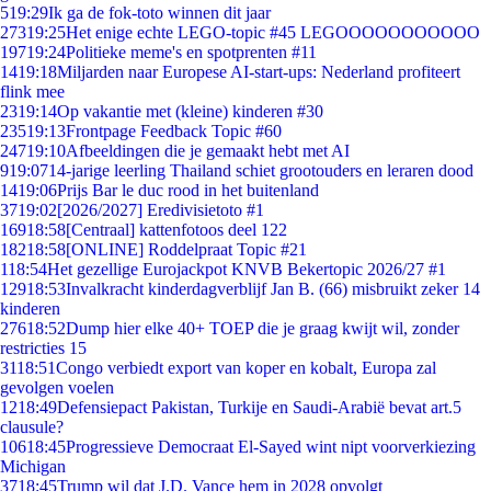
5
19:29
Ik ga de fok-toto winnen dit jaar
273
19:25
Het enige echte LEGO-topic #45 LEGOOOOOOOOOOO
197
19:24
Politieke meme's en spotprenten #11
14
19:18
Miljarden naar Europese AI-start-ups: Nederland profiteert
flink mee
23
19:14
Op vakantie met (kleine) kinderen #30
235
19:13
Frontpage Feedback Topic #60
247
19:10
Afbeeldingen die je gemaakt hebt met AI
9
19:07
14-jarige leerling Thailand schiet grootouders en leraren dood
14
19:06
Prijs Bar le duc rood in het buitenland
37
19:02
[2026/2027] Eredivisietoto #1
169
18:58
[Centraal] kattenfotoos deel 122
182
18:58
[ONLINE] Roddelpraat Topic #21
1
18:54
Het gezellige Eurojackpot KNVB Bekertopic 2026/27 #1
129
18:53
Invalkracht kinderdagverblijf Jan B. (66) misbruikt zeker 14
kinderen
276
18:52
Dump hier elke 40+ TOEP die je graag kwijt wil, zonder
restricties 15
31
18:51
Congo verbiedt export van koper en kobalt, Europa zal
gevolgen voelen
12
18:49
Defensiepact Pakistan, Turkije en Saudi-Arabië bevat art.5
clausule?
106
18:45
Progressieve Democraat El-Sayed wint nipt voorverkiezing
Michigan
37
18:45
Trump wil dat J.D. Vance hem in 2028 opvolgt