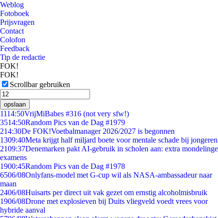
Weblog
Fotoboek
Prijsvragen
Contact
Colofon
Feedback
Tip de redactie
FOK!
FOK!
Scrollbar gebruiken
opslaan
11
14:50
VrijMiBabes #316 (not very sfw!)
35
14:50
Random Pics van de Dag #1979
2
14:30
De FOK!Voetbalmanager 2026/2027 is begonnen
13
09:40
Meta krijgt half miljard boete voor mentale schade bij jongeren
21
09:37
Denemarken pakt AI-gebruik in scholen aan: extra mondelinge
examens
19
00:45
Random Pics van de Dag #1978
65
06/08
Onlyfans-model met G-cup wil als NASA-ambassadeur naar
maan
24
06/08
Huisarts per direct uit vak gezet om ernstig alcoholmisbruik
19
06/08
Drone met explosieven bij Duits vliegveld voedt vrees voor
hybride aanval