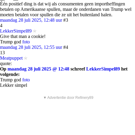
Één positief ding is dat wij als consumenten geen importheffingen
betalen op Amerikaanse spullen, maar de onderdanen van Trump wel
moeten betalen voor spullen die ze uit het buitenland halen.
maandag 28 juli 2025, 12:48 uur
#3
4
LekkerSimpel89
Give that man a cookie!
Trump god
foto
maandag 28 juli 2025, 12:55 uur
#4
13
Meatpuppet
quote:
Op
maandag 28 juli 2025 @ 12:48
schreef
LekkerSimpel89
het
volgende:
Trump god
foto
Lekker simpel
▼ Advertentie door Refinery89