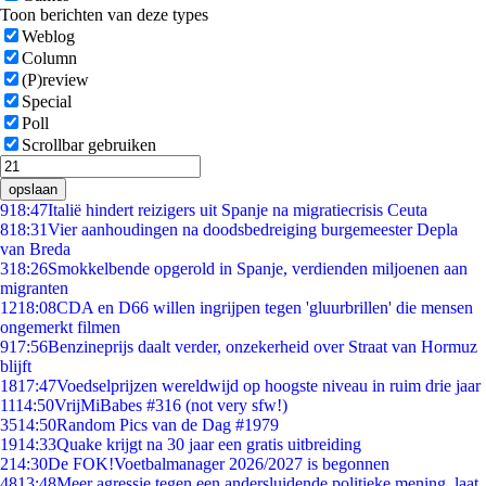
Toon berichten van deze types
Weblog
Column
(P)review
Special
Poll
Scrollbar gebruiken
opslaan
9
18:47
Italië hindert reizigers uit Spanje na migratiecrisis Ceuta
8
18:31
Vier aanhoudingen na doodsbedreiging burgemeester Depla
van Breda
3
18:26
Smokkelbende opgerold in Spanje, verdienden miljoenen aan
migranten
12
18:08
CDA en D66 willen ingrijpen tegen 'gluurbrillen' die mensen
ongemerkt filmen
9
17:56
Benzineprijs daalt verder, onzekerheid over Straat van Hormuz
blijft
18
17:47
Voedselprijzen wereldwijd op hoogste niveau in ruim drie jaar
11
14:50
VrijMiBabes #316 (not very sfw!)
35
14:50
Random Pics van de Dag #1979
19
14:33
Quake krijgt na 30 jaar een gratis uitbreiding
2
14:30
De FOK!Voetbalmanager 2026/2027 is begonnen
48
13:48
Meer agressie tegen een andersluidende politieke mening, laat