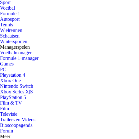
Sport
Voetbal
Formule 1
Autosport
Tennis
Wielrennen
Schaatsen
Wintersporten
Managerspelen
Voetbalmanager
Formule 1-manager
Games
PC
Playstation 4
Xbox One
Nintendo Switch
Xbox Series X|S
PlayStation 5
Film & TV
Film
Televisie
Trailers en Videos
Bioscoopagenda
Forum
Meer