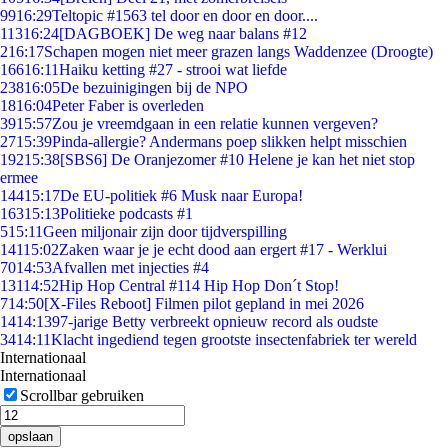
99
16:29
Teltopic #1563 tel door en door en door....
113
16:24
[DAGBOEK] De weg naar balans #12
2
16:17
Schapen mogen niet meer grazen langs Waddenzee (Droogte)
166
16:11
Haiku ketting #27 - strooi wat liefde
238
16:05
De bezuinigingen bij de NPO
18
16:04
Peter Faber is overleden
39
15:57
Zou je vreemdgaan in een relatie kunnen vergeven?
27
15:39
Pinda-allergie? Andermans poep slikken helpt misschien
192
15:38
[SBS6] De Oranjezomer #10 Helene je kan het niet stop
ermee
144
15:17
De EU-politiek #6 Musk naar Europa!
163
15:13
Politieke podcasts #1
5
15:11
Geen miljonair zijn door tijdverspilling
141
15:02
Zaken waar je je echt dood aan ergert #17 - Werklui
70
14:53
Afvallen met injecties #4
131
14:52
Hip Hop Central #114 Hip Hop Don´t Stop!
7
14:50
[X-Files Reboot] Filmen pilot gepland in mei 2026
14
14:13
97-jarige Betty verbreekt opnieuw record als oudste
34
14:11
Klacht ingediend tegen grootste insectenfabriek ter wereld
Internationaal
Internationaal
Scrollbar gebruiken
opslaan