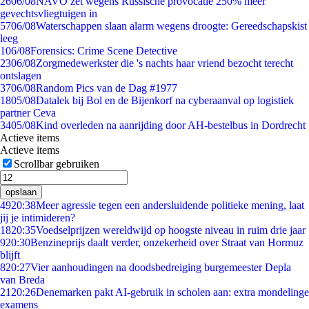
26
06/08
NAVO zet wegens Russische provocatie 250% meer
gevechtsvliegtuigen in
57
06/08
Waterschappen slaan alarm wegens droogte: Gereedschapskist
leeg
1
06/08
Forensics: Crime Scene Detective
23
06/08
Zorgmedewerkster die 's nachts haar vriend bezocht terecht
ontslagen
37
06/08
Random Pics van de Dag #1977
18
05/08
Datalek bij Bol en de Bijenkorf na cyberaanval op logistiek
partner Ceva
34
05/08
Kind overleden na aanrijding door AH-bestelbus in Dordrecht
Actieve items
Actieve items
Scrollbar gebruiken
opslaan
49
20:38
Meer agressie tegen een andersluidende politieke mening, laat
jij je intimideren?
18
20:35
Voedselprijzen wereldwijd op hoogste niveau in ruim drie jaar
9
20:30
Benzineprijs daalt verder, onzekerheid over Straat van Hormuz
blijft
8
20:27
Vier aanhoudingen na doodsbedreiging burgemeester Depla
van Breda
21
20:26
Denemarken pakt AI-gebruik in scholen aan: extra mondelinge
examens