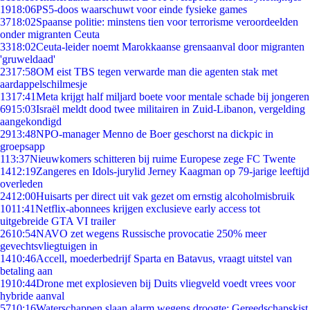
19
18:06
PS5-doos waarschuwt voor einde fysieke games
37
18:02
Spaanse politie: minstens tien voor terrorisme veroordeelden
onder migranten Ceuta
33
18:02
Ceuta-leider noemt Marokkaanse grensaanval door migranten
'gruweldaad'
23
17:58
OM eist TBS tegen verwarde man die agenten stak met
aardappelschilmesje
13
17:41
Meta krijgt half miljard boete voor mentale schade bij jongeren
69
15:03
Israël meldt dood twee militairen in Zuid-Libanon, vergelding
aangekondigd
29
13:48
NPO-manager Menno de Boer geschorst na dickpic in
groepsapp
1
13:37
Nieuwkomers schitteren bij ruime Europese zege FC Twente
14
12:19
Zangeres en Idols-jurylid Jerney Kaagman op 79-jarige leeftijd
overleden
24
12:00
Huisarts per direct uit vak gezet om ernstig alcoholmisbruik
10
11:41
Netflix-abonnees krijgen exclusieve early access tot
uitgebreide GTA VI trailer
26
10:54
NAVO zet wegens Russische provocatie 250% meer
gevechtsvliegtuigen in
14
10:46
Accell, moederbedrijf Sparta en Batavus, vraagt uitstel van
betaling aan
19
10:44
Drone met explosieven bij Duits vliegveld voedt vrees voor
hybride aanval
57
10:16
Waterschappen slaan alarm wegens droogte: Gereedschapskist