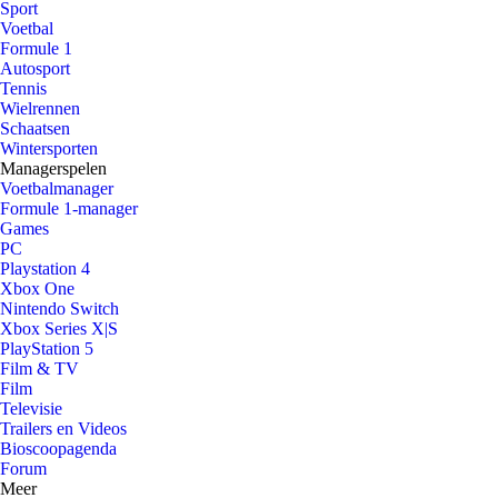
Sport
Voetbal
Formule 1
Autosport
Tennis
Wielrennen
Schaatsen
Wintersporten
Managerspelen
Voetbalmanager
Formule 1-manager
Games
PC
Playstation 4
Xbox One
Nintendo Switch
Xbox Series X|S
PlayStation 5
Film & TV
Film
Televisie
Trailers en Videos
Bioscoopagenda
Forum
Meer