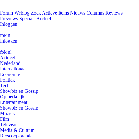
Forum
Weblog
Zoek
Actieve Items
Nieuws
Columns
Reviews
Previews
Specials
Archief
Inloggen
fok.nl
Inloggen
fok.nl
Actueel
Nederland
Internationaal
Economie
Politiek
Tech
Showbiz en Gossip
Opmerkelijk
Entertainment
Showbiz en Gossip
Muziek
Film
Televisie
Media & Cultuur
Bioscoopagenda