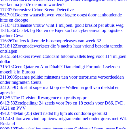
werken na je 67e de norm worden?
1
17:07
Forensics: Crime Scene Detective
56
17:01
Boeren waarschuwen voor lagere oogst door aanhoudende
hitte en droogte
17
16:41
Italiaanse vrouw wint 1 miljoen, gooit kraslot per abuis weg
18
16:36
Datalek bij Bol en de Bijenkorf na cyberaanval op logistiek
partner Ceva
1
16:26
Trailers kijken: de bioscoopreleases van week 32
23
16:12
Zorgmedewerkster die 's nachts haar vriend bezocht terecht
ontslagen
36
15:56
Hackers roven Coldcard-bitcoinwallets leeg voor 114 miljoen
dollar
3
15:13
Geen Qatar en Abu Dhabi? Dan eindigt Formule 1-seizoen
mogelijk in Europa
31
13:00
Spaanse politie: minstens tien voor terrorisme veroordeelden
onder migranten Ceuta
34
12:59
Dirk sluit supermarkt op de Wallen na golf van diefstal en
agressie
8
12:53
The Division Resurgence nu gratis op pc
64
12:53
Zetelpeiling: 24 zetels voor Pro en 18 zetels voor D66, FvD,
JA21 en PVV
49
12:44
Man (25) sterft nadat hij lijm als condoom gebruikt
5
12:43
Litouwen vindt opnieuw migrantentunnel onder grens met Wit-
Rusland
90
09:59
'Belgische' jongeren terroriseren Galderse Meren, maar Boa's