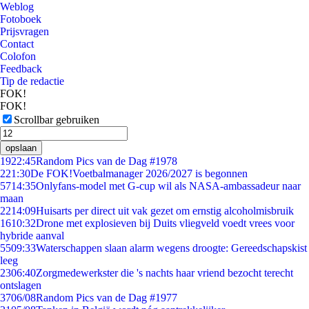
Weblog
Fotoboek
Prijsvragen
Contact
Colofon
Feedback
Tip de redactie
FOK!
FOK!
Scrollbar gebruiken
opslaan
19
22:45
Random Pics van de Dag #1978
2
21:30
De FOK!Voetbalmanager 2026/2027 is begonnen
57
14:35
Onlyfans-model met G-cup wil als NASA-ambassadeur naar
maan
22
14:09
Huisarts per direct uit vak gezet om ernstig alcoholmisbruik
16
10:32
Drone met explosieven bij Duits vliegveld voedt vrees voor
hybride aanval
55
09:33
Waterschappen slaan alarm wegens droogte: Gereedschapskist
leeg
23
06:40
Zorgmedewerkster die 's nachts haar vriend bezocht terecht
ontslagen
37
06/08
Random Pics van de Dag #1977