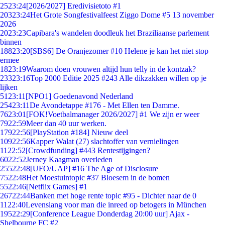
25
23:24
[2026/2027] Eredivisietoto #1
203
23:24
Het Grote Songfestivalfeest Ziggo Dome #5 13 november
2026
20
23:23
Capibara's wandelen doodleuk het Braziliaanse parlement
binnen
188
23:20
[SBS6] De Oranjezomer #10 Helene je kan het niet stop
ermee
18
23:19
Waarom doen vrouwen altijd hun telly in de kontzak?
233
23:16
Top 2000 Editie 2025 #243 Alle dikzakken willen op je
lijken
51
23:11
[NPO1] Goedenavond Nederland
254
23:11
De Avondetappe #176 - Met Ellen ten Damme.
76
23:01
[FOK!Voetbalmanager 2026/2027] #1 We zijn er weer
79
22:59
Meer dan 40 uur werken.
179
22:56
[PlayStation #184] Nieuw deel
109
22:56
Kapper Walat (27) slachtoffer van vernielingen
11
22:52
[Crowdfunding] #443 Rentestijgingen?
60
22:52
Jerney Kaagman overleden
255
22:48
[UFO/UAP] #16 The Age of Disclosure
75
22:48
Het Moestuintopic #37 Bloesem in de bomen
55
22:46
[Netflix Games] #1
267
22:44
Banken met hoge rente topic #95 - Dichter naar de 0
11
22:40
Levenslang voor man die inreed op betogers in München
195
22:29
[Conference League Donderdag 20:00 uur] Ajax -
Shelbourne FC #2