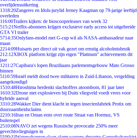
overlijdensuitkering
13
18:20
Zangeres en Idols-jurylid Jerney Kaagman op 79-jarige leeftijd
overleden
1
16:00
Trailers kijken: de bioscoopreleases van week 32
5
15:21
Netflix-abonnees krijgen exclusieve early access tot uitgebreide
GTA VI trailer
57
14:35
Onlyfans-model met G-cup wil als NASA-ambassadeur naar
maan
22
14:09
Huisarts per direct uit vak gezet om ernstig alcoholmisbruik
2
12:12
XBOX platform krijgt zijn eigen "Platinum" achievements dit
jaar
12
11:27
Capibara's lopen Braziliaans parlementsgebouw Mato Grosso
binnen
51
10:59
Israël meldt dood twee militairen in Zuid-Libanon, vergelding
aangekondigd
15
10:48
Hiroshima herdenkt slachtoffers atoombom, 81 jaar later
16
10:32
Drone met explosieven bij Duits vliegveld voedt vrees voor
hybride aanval
33
10:28
Wakker Dier dient klacht in tegen insectenfabriek Protix om
duurzaamheidsclaims
22
10:16
Iran en Oman eens over route Straat van Hormuz, VS
buitenspel
25
10:08
NAVO zet wegens Russische provocatie 250% meer
gevechtsvliegtuigen in
55
09:33
Waterschappen slaan alarm wegens droogte: Gereedschapskist