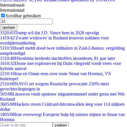
Internationaal
Internationaal
Scrollbar gebruiken
opslaan
33
20:03
Trump wil dat J.D. Vance hem in 2028 opvolgt
14
19:42
'Zwarte weduwes' in Rusland trouwen soldaten voor
overlijdensuitkering
51
10:59
Israël meldt dood twee militairen in Zuid-Libanon, vergelding
aangekondigd
15
10:48
Hiroshima herdenkt slachtoffers atoombom, 81 jaar later
16
10:32
Drone met explosieven bij Duits vliegveld voedt vrees voor
hybride aanval
22
10:16
Iran en Oman eens over route Straat van Hormuz, VS
buitenspel
25
10:08
NAVO zet wegens Russische provocatie 250% meer
gevechtsvliegtuigen in
5
05/08
Litouwen vindt opnieuw migrantentunnel onder grens met Wit-
Rusland
36
05/08
Hackers roven Coldcard-bitcoinwallets leeg voor 114 miljoen
dollar
18
05/08
Iran overweegt Europese hulp bij ruimen mijnen in Straat van
Hormuz