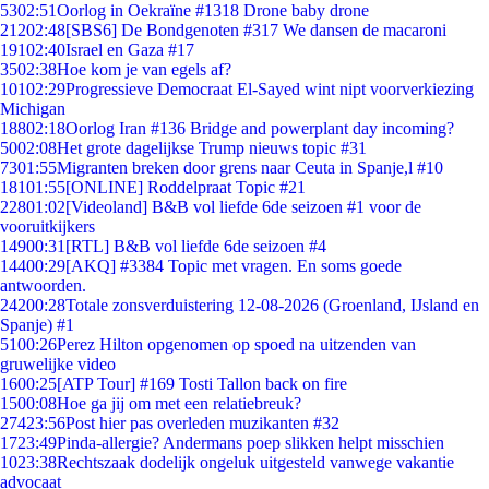
53
02:51
Oorlog in Oekraïne #1318 Drone baby drone
212
02:48
[SBS6] De Bondgenoten #317 We dansen de macaroni
191
02:40
Israel en Gaza #17
35
02:38
Hoe kom je van egels af?
101
02:29
Progressieve Democraat El-Sayed wint nipt voorverkiezing
Michigan
188
02:18
Oorlog Iran #136 Bridge and powerplant day incoming?
50
02:08
Het grote dagelijkse Trump nieuws topic #31
73
01:55
Migranten breken door grens naar Ceuta in Spanje,l #10
181
01:55
[ONLINE] Roddelpraat Topic #21
228
01:02
[Videoland] B&B vol liefde 6de seizoen #1 voor de
vooruitkijkers
149
00:31
[RTL] B&B vol liefde 6de seizoen #4
144
00:29
[AKQ] #3384 Topic met vragen. En soms goede
antwoorden.
242
00:28
Totale zonsverduistering 12-08-2026 (Groenland, IJsland en
Spanje) #1
51
00:26
Perez Hilton opgenomen op spoed na uitzenden van
gruwelijke video
16
00:25
[ATP Tour] #169 Tosti Tallon back on fire
15
00:08
Hoe ga jij om met een relatiebreuk?
274
23:56
Post hier pas overleden muzikanten #32
17
23:49
Pinda-allergie? Andermans poep slikken helpt misschien
10
23:38
Rechtszaak dodelijk ongeluk uitgesteld vanwege vakantie
advocaat