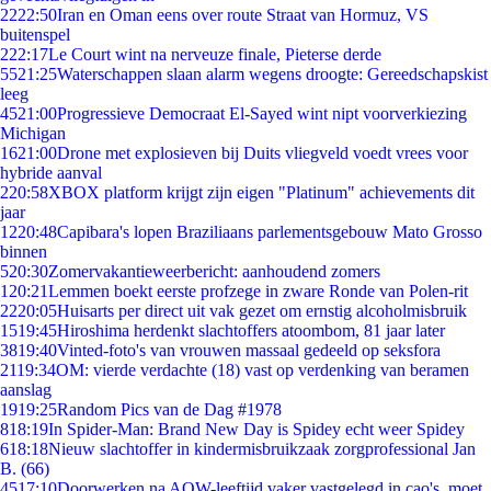
22
22:50
Iran en Oman eens over route Straat van Hormuz, VS
buitenspel
2
22:17
Le Court wint na nerveuze finale, Pieterse derde
55
21:25
Waterschappen slaan alarm wegens droogte: Gereedschapskist
leeg
45
21:00
Progressieve Democraat El-Sayed wint nipt voorverkiezing
Michigan
16
21:00
Drone met explosieven bij Duits vliegveld voedt vrees voor
hybride aanval
2
20:58
XBOX platform krijgt zijn eigen "Platinum" achievements dit
jaar
12
20:48
Capibara's lopen Braziliaans parlementsgebouw Mato Grosso
binnen
5
20:30
Zomervakantieweerbericht: aanhoudend zomers
1
20:21
Lemmen boekt eerste profzege in zware Ronde van Polen-rit
22
20:05
Huisarts per direct uit vak gezet om ernstig alcoholmisbruik
15
19:45
Hiroshima herdenkt slachtoffers atoombom, 81 jaar later
38
19:40
Vinted-foto's van vrouwen massaal gedeeld op seksfora
21
19:34
OM: vierde verdachte (18) vast op verdenking van beramen
aanslag
19
19:25
Random Pics van de Dag #1978
8
18:19
In Spider-Man: Brand New Day is Spidey echt weer Spidey
6
18:18
Nieuw slachtoffer in kindermisbruikzaak zorgprofessional Jan
B. (66)
45
17:10
Doorwerken na AOW-leeftijd vaker vastgelegd in cao's, moet