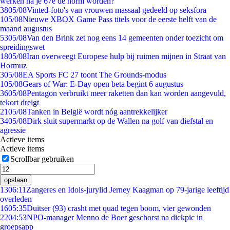
werken na je 67e de norm worden?
38
05/08
Vinted-foto's van vrouwen massaal gedeeld op seksfora
1
05/08
Nieuwe XBOX Game Pass titels voor de eerste helft van de
maand augustus
53
05/08
Van den Brink zet nog eens 14 gemeenten onder toezicht om
spreidingswet
18
05/08
Iran overweegt Europese hulp bij ruimen mijnen in Straat van
Hormuz
3
05/08
EA Sports FC 27 toont The Grounds-modus
1
05/08
Gears of War: E-Day open beta begint 6 augustus
36
05/08
Pentagon verbruikt meer raketten dan kan worden aangevuld,
tekort dreigt
21
05/08
Tanken in België wordt nóg aantrekkelijker
34
05/08
Dirk sluit supermarkt op de Wallen na golf van diefstal en
agressie
Actieve items
Actieve items
Scrollbar gebruiken
opslaan
13
06:11
Zangeres en Idols-jurylid Jerney Kaagman op 79-jarige leeftijd
overleden
16
05:35
Duitser (93) crasht met quad tegen boom, vier gewonden
22
04:53
NPO-manager Menno de Boer geschorst na dickpic in
groepsapp