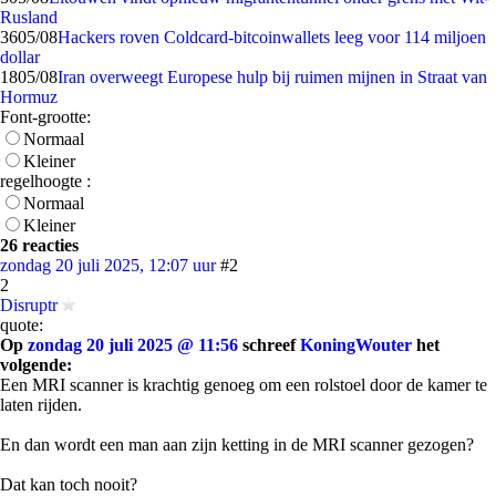
Rusland
36
05/08
Hackers roven Coldcard-bitcoinwallets leeg voor 114 miljoen
dollar
18
05/08
Iran overweegt Europese hulp bij ruimen mijnen in Straat van
Hormuz
Font-grootte:
Normaal
Kleiner
regelhoogte :
Normaal
Kleiner
26 reacties
zondag 20 juli 2025, 12:07 uur
#2
2
Disruptr
quote:
Op
zondag 20 juli 2025 @ 11:56
schreef
KoningWouter
het
volgende:
Een MRI scanner is krachtig genoeg om een rolstoel door de kamer te
laten rijden.
En dan wordt een man aan zijn ketting in de MRI scanner gezogen?
Dat kan toch nooit?