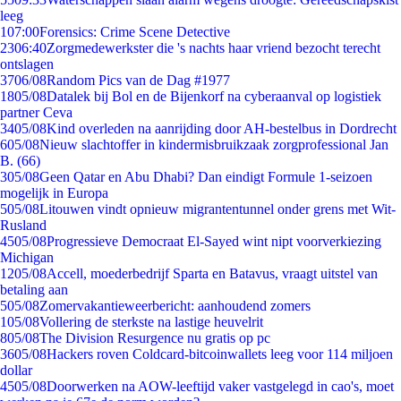
leeg
1
07:00
Forensics: Crime Scene Detective
23
06:40
Zorgmedewerkster die 's nachts haar vriend bezocht terecht
ontslagen
37
06/08
Random Pics van de Dag #1977
18
05/08
Datalek bij Bol en de Bijenkorf na cyberaanval op logistiek
partner Ceva
34
05/08
Kind overleden na aanrijding door AH-bestelbus in Dordrecht
6
05/08
Nieuw slachtoffer in kindermisbruikzaak zorgprofessional Jan
B. (66)
3
05/08
Geen Qatar en Abu Dhabi? Dan eindigt Formule 1-seizoen
mogelijk in Europa
5
05/08
Litouwen vindt opnieuw migrantentunnel onder grens met Wit-
Rusland
45
05/08
Progressieve Democraat El-Sayed wint nipt voorverkiezing
Michigan
12
05/08
Accell, moederbedrijf Sparta en Batavus, vraagt uitstel van
betaling aan
5
05/08
Zomervakantieweerbericht: aanhoudend zomers
1
05/08
Vollering de sterkste na lastige heuvelrit
8
05/08
The Division Resurgence nu gratis op pc
36
05/08
Hackers roven Coldcard-bitcoinwallets leeg voor 114 miljoen
dollar
45
05/08
Doorwerken na AOW-leeftijd vaker vastgelegd in cao's, moet