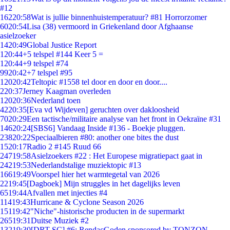
#12
162
20:58
Wat is jullie binnenhuistemperatuur? #81 Horrorzomer
60
20:54
Lisa (38) vermoord in Griekenland door Afghaanse
asielzoeker
14
20:49
Global Justice Report
1
20:44
+5 telspel #144 Keer 5 =
1
20:44
+9 telspel #74
99
20:42
+7 telspel #95
120
20:42
Teltopic #1558 tel door en door en door....
2
20:37
Jerney Kaagman overleden
120
20:36
Nederland toen
42
20:35
[Eva vd Wijdeven] geruchten over dakloosheid
70
20:29
Een tactische/militaire analyse van het front in Oekraïne #31
146
20:24
[SBS6] Vandaag Inside #136 - Boekje pluggen.
238
20:22
Speciaalbieren #80: another one bites the dust
15
20:17
Radio 2 #145 Ruud 66
247
19:58
Asielzoekers #22 : Het Europese migratiepact gaat in
242
19:53
Nederlandstalige muziektopic #13
166
19:49
Voorspel hier het warmtegetal van 2026
22
19:45
[Dagboek] Mijn struggles in het dagelijks leven
65
19:44
Afvallen met injecties #4
114
19:43
Hurricane & Cyclone Season 2026
151
19:42
"Niche"-historische producten in de supermarkt
265
19:31
Duitse Muziek #2
132
19:30
[DRT SC] #6: RendacGoden sponsored by TONZON