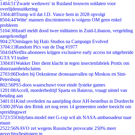
14
04:51
'Zwarte weduwes' in Rusland trouwen soldaten voor
overlijdensuitkering
33
04:48
Trump wil dat J.D. Vance hem in 2028 opvolgt
85
04:44
'Witte' mannen discrimineren is volgens OM geen enkel
probleem
51
04:38
Israël meldt dood twee militairen in Zuid-Libanon, vergelding
aangekondigd
9
04:27
Ontslagen bij Halo Studios na Campaign Evolved
37
04:13
Random Pics van de Dag #1977
5
04:04
Netflix-abonnees krijgen exclusieve early access tot uitgebreide
GTA VI trailer
33
04:01
Wakker Dier dient klacht in tegen insectenfabriek Protix om
duurzaamheidsclaims
27
03:06
Doden bij Oekraïense droneaanvallen op Moskou en Sint-
Petersburg
8
02:56
PS5-doos waarschuwt voor einde fysieke games
12
01:08
Accell, moederbedrijf Sparta en Batavus, vraagt uitstel van
betaling aan
34
01:01
Kind overleden na aanrijding door AH-bestelbus in Dordrecht
53
00:28
Van den Brink zet nog eens 14 gemeenten onder toezicht om
spreidingswet
57
23:55
Onlyfans-model met G-cup wil als NASA-ambassadeur naar
maan
25
22:56
NAVO zet wegens Russische provocatie 250% meer
gevechtsvliegtuigen in