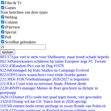
Film & Tv
Games
Toon berichten van deze types
Weblog
Column
(P)review
Special
Poll
Scrollbar gebruiken
opslaan
0
03:37
Ajax veel te sterk voor Shelbourne, maar houdt schade beperkt
0
02:34
Nieuwkomers schitteren bij ruime Europese zege FC Twente
19
22:45
Random Pics van de Dag #1978
9
22:04
Ontslagen bij Halo Studios na Campaign Evolved
8
22:01
PS5-doos waarschuwt voor einde fysieke games
2
21:30
De FOK!Voetbalmanager 2026/2027 is begonnen
2
21:03
Le Court wint na nerveuze finale, Pieterse derde
22
20:40
NPO-manager Menno de Boer geschorst na dickpic in
groepsapp
16
20:11
Duitser (93) crasht met quad tegen boom, vier gewonden
33
20:03
Trump wil dat J.D. Vance hem in 2028 opvolgt
1
19:50
Lemmen boekt eerste profzege in zware Ronde van Polen-rit
14
19:42
'Zwarte weduwes' in Rusland trouwen soldaten voor