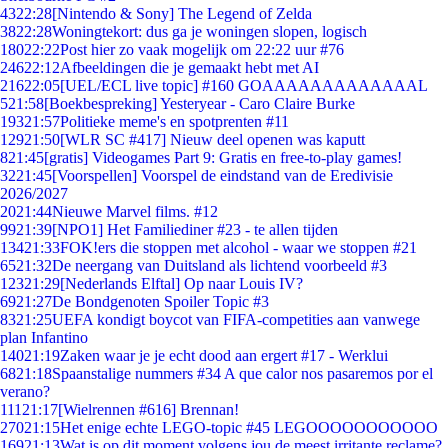
43
22:28
[Nintendo & Sony] The Legend of Zelda
38
22:28
Woningtekort: dus ga je woningen slopen, logisch
180
22:22
Post hier zo vaak mogelijk om 22:22 uur #76
246
22:12
Afbeeldingen die je gemaakt hebt met AI
216
22:05
[UEL/ECL live topic] #160 GOAAAAAAAAAAAAAL
5
21:58
[Boekbespreking] Yesteryear - Caro Claire Burke
193
21:57
Politieke meme's en spotprenten #11
129
21:50
[WLR SC #417] Nieuw deel openen was kaputt
8
21:45
[gratis] Videogames Part 9: Gratis en free-to-play games!
32
21:45
[Voorspellen] Voorspel de eindstand van de Eredivisie
2026/2027
20
21:44
Nieuwe Marvel films. #12
99
21:39
[NPO1] Het Familiediner #23 - te allen tijden
134
21:33
FOK!ers die stoppen met alcohol - waar we stoppen #21
65
21:32
De neergang van Duitsland als lichtend voorbeeld #3
123
21:29
[Nederlands Elftal] Op naar Louis IV?
69
21:27
De Bondgenoten Spoiler Topic #3
83
21:25
UEFA kondigt boycot van FIFA-competities aan vanwege
plan Infantino
140
21:19
Zaken waar je je echt dood aan ergert #17 - Werklui
68
21:18
Spaanstalige nummers #34 A que calor nos pasaremos por el
verano?
111
21:17
[Wielrennen #616] Brennan!
270
21:15
Het enige echte LEGO-topic #45 LEGOOOOOOOOOOO
169
21:13
Wat is op dit moment volgens jou de meest irritante reclame?