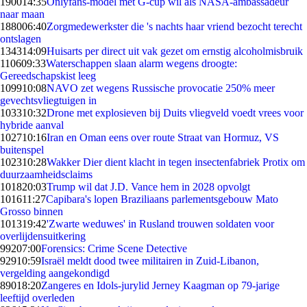
1900
14:35
Onlyfans-model met G-cup wil als NASA-ambassadeur
naar maan
1880
06:40
Zorgmedewerkster die 's nachts haar vriend bezocht terecht
ontslagen
1343
14:09
Huisarts per direct uit vak gezet om ernstig alcoholmisbruik
1106
09:33
Waterschappen slaan alarm wegens droogte:
Gereedschapskist leeg
1099
10:08
NAVO zet wegens Russische provocatie 250% meer
gevechtsvliegtuigen in
1033
10:32
Drone met explosieven bij Duits vliegveld voedt vrees voor
hybride aanval
1027
10:16
Iran en Oman eens over route Straat van Hormuz, VS
buitenspel
1023
10:28
Wakker Dier dient klacht in tegen insectenfabriek Protix om
duurzaamheidsclaims
1018
20:03
Trump wil dat J.D. Vance hem in 2028 opvolgt
1016
11:27
Capibara's lopen Braziliaans parlementsgebouw Mato
Grosso binnen
1013
19:42
'Zwarte weduwes' in Rusland trouwen soldaten voor
overlijdensuitkering
992
07:00
Forensics: Crime Scene Detective
929
10:59
Israël meldt dood twee militairen in Zuid-Libanon,
vergelding aangekondigd
890
18:20
Zangeres en Idols-jurylid Jerney Kaagman op 79-jarige
leeftijd overleden