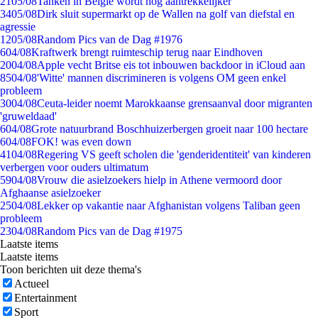
21
05/08
Tanken in België wordt nóg aantrekkelijker
34
05/08
Dirk sluit supermarkt op de Wallen na golf van diefstal en
agressie
12
05/08
Random Pics van de Dag #1976
6
04/08
Kraftwerk brengt ruimteschip terug naar Eindhoven
20
04/08
Apple vecht Britse eis tot inbouwen backdoor in iCloud aan
85
04/08
'Witte' mannen discrimineren is volgens OM geen enkel
probleem
30
04/08
Ceuta-leider noemt Marokkaanse grensaanval door migranten
'gruweldaad'
6
04/08
Grote natuurbrand Boschhuizerbergen groeit naar 100 hectare
6
04/08
FOK! was even down
41
04/08
Regering VS geeft scholen die 'genderidentiteit' van kinderen
verbergen voor ouders ultimatum
59
04/08
Vrouw die asielzoekers hielp in Athene vermoord door
Afghaanse asielzoeker
25
04/08
Lekker op vakantie naar Afghanistan volgens Taliban geen
probleem
23
04/08
Random Pics van de Dag #1975
Laatste items
Laatste items
Toon berichten uit deze thema's
Actueel
Entertainment
Sport