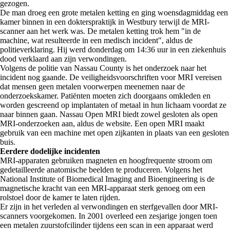
gezogen.
De man droeg een grote metalen ketting en ging woensdagmiddag een
kamer binnen in een dokterspraktijk in Westbury terwijl de MRI-
scanner aan het werk was. De metalen ketting trok hem "in de
machine, wat resulteerde in een medisch incident", aldus de
politieverklaring. Hij werd donderdag om 14:36 uur in een ziekenhuis
dood verklaard aan zijn verwondingen.
Volgens de politie van Nassau County is het onderzoek naar het
incident nog gaande. De veiligheidsvoorschriften voor MRI vereisen
dat mensen geen metalen voorwerpen meenemen naar de
onderzoekskamer. Patiënten moeten zich doorgaans omkleden en
worden gescreend op implantaten of metaal in hun lichaam voordat ze
naar binnen gaan. Nassau Open MRI biedt zowel gesloten als open
MRI-onderzoeken aan, aldus de website. Een open MRI maakt
gebruik van een machine met open zijkanten in plaats van een gesloten
buis.
Eerdere dodelijke incidenten
MRI-apparaten gebruiken magneten en hoogfrequente stroom om
gedetailleerde anatomische beelden te produceren. Volgens het
National Institute of Biomedical Imaging and Bioengineering is de
magnetische kracht van een MRI-apparaat sterk genoeg om een
rolstoel door de kamer te laten rijden.
Er zijn in het verleden al verwondingen en sterfgevallen door MRI-
scanners voorgekomen. In 2001 overleed een zesjarige jongen toen
een metalen zuurstofcilinder tijdens een scan in een apparaat werd