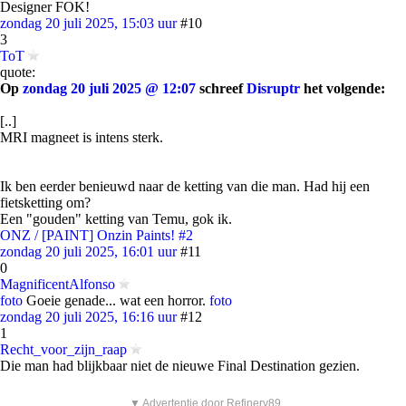
Designer FOK!
zondag 20 juli 2025, 15:03 uur
#10
3
ToT
quote:
Op
zondag 20 juli 2025 @ 12:07
schreef
Disruptr
het volgende:
[..]
MRI magneet is intens sterk.
Ik ben eerder benieuwd naar de ketting van die man. Had hij een
fietsketting om?
Een "gouden" ketting van Temu, gok ik.
ONZ / [PAINT] Onzin Paints! #2
zondag 20 juli 2025, 16:01 uur
#11
0
MagnificentAlfonso
foto
Goeie genade... wat een horror.
foto
zondag 20 juli 2025, 16:16 uur
#12
1
Recht_voor_zijn_raap
Die man had blijkbaar niet de nieuwe Final Destination gezien.
▼ Advertentie door Refinery89