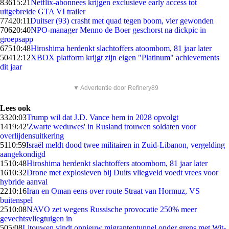
836
15:21
Netflix-abonnees krijgen exclusieve early access tot
uitgebreide GTA VI trailer
774
20:11
Duitser (93) crasht met quad tegen boom, vier gewonden
706
20:40
NPO-manager Menno de Boer geschorst na dickpic in
groepsapp
675
10:48
Hiroshima herdenkt slachtoffers atoombom, 81 jaar later
504
12:12
XBOX platform krijgt zijn eigen "Platinum" achievements
dit jaar
▼ Advertentie door Refinery89
Lees ook
33
20:03
Trump wil dat J.D. Vance hem in 2028 opvolgt
14
19:42
'Zwarte weduwes' in Rusland trouwen soldaten voor
overlijdensuitkering
51
10:59
Israël meldt dood twee militairen in Zuid-Libanon, vergelding
aangekondigd
15
10:48
Hiroshima herdenkt slachtoffers atoombom, 81 jaar later
16
10:32
Drone met explosieven bij Duits vliegveld voedt vrees voor
hybride aanval
22
10:16
Iran en Oman eens over route Straat van Hormuz, VS
buitenspel
25
10:08
NAVO zet wegens Russische provocatie 250% meer
gevechtsvliegtuigen in
5
05/08
Litouwen vindt opnieuw migrantentunnel onder grens met Wit-