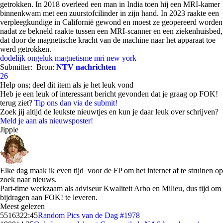
getrokken. In 2018 overleed een man in India toen hij een MRI-kamer
binnenkwam met een zuurstofcilinder in zijn hand. In 2023 raakte een
verpleegkundige in Californië gewond en moest ze geopereerd worden
nadat ze bekneld raakte tussen een MRI-scanner en een ziekenhuisbed,
dat door de magnetische kracht van de machine naar het apparaat toe
werd getrokken.
dodelijk ongeluk
magnetisme
mri
new york
Submitter:
Bron:
NTV nachrichten
26
Help ons; deel dit item als je het leuk vond
Heb je een leuk of interessant bericht gevonden dat je graag op FOK!
terug ziet?
Tip ons dan via de submit!
Zoek jij altijd de leukste nieuwtjes en kun je daar leuk over schrijven?
Meld je aan als nieuwsposter!
Jippie
Elke dag maak ik even tijd voor de FP om het internet af te struinen op
zoek naar nieuws.
Part-time werkzaam als adviseur Kwaliteit Arbo en Milieu, dus tijd om
bijdragen aan FOK! te leveren.
Meest gelezen
55163
22:45
Random Pics van de Dag #1978