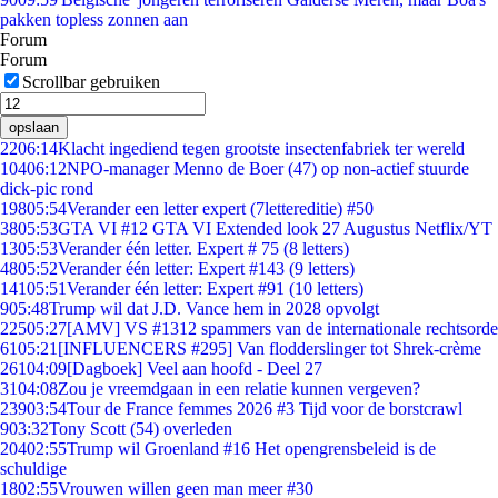
pakken topless zonnen aan
Forum
Forum
Scrollbar gebruiken
opslaan
22
06:14
Klacht ingediend tegen grootste insectenfabriek ter wereld
104
06:12
NPO-manager Menno de Boer (47) op non-actief stuurde
dick-pic rond
198
05:54
Verander een letter expert (7lettereditie) #50
38
05:53
GTA VI #12 GTA VI Extended look 27 Augustus Netflix/YT
13
05:53
Verander één letter. Expert # 75 (8 letters)
48
05:52
Verander één letter: Expert #143 (9 letters)
141
05:51
Verander één letter: Expert #91 (10 letters)
9
05:48
Trump wil dat J.D. Vance hem in 2028 opvolgt
225
05:27
[AMV] VS #1312 spammers van de internationale rechtsorde
61
05:21
[INFLUENCERS #295] Van flodderslinger tot Shrek-crème
261
04:09
[Dagboek] Veel aan hoofd - Deel 27
31
04:08
Zou je vreemdgaan in een relatie kunnen vergeven?
239
03:54
Tour de France femmes 2026 #3 Tijd voor de borstcrawl
9
03:32
Tony Scott (54) overleden
204
02:55
Trump wil Groenland #16 Het opengrensbeleid is de
schuldige
18
02:55
Vrouwen willen geen man meer #30