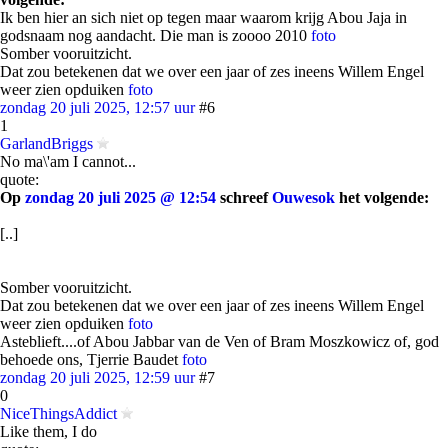
Ik ben hier an sich niet op tegen maar waarom krijg Abou Jaja in
godsnaam nog aandacht. Die man is zoooo 2010
foto
Somber vooruitzicht.
Dat zou betekenen dat we over een jaar of zes ineens Willem Engel
weer zien opduiken
foto
zondag 20 juli 2025, 12:57 uur
#6
1
GarlandBriggs
No ma\'am I cannot...
quote:
Op
zondag 20 juli 2025 @ 12:54
schreef
Ouwesok
het volgende:
[..]
Somber vooruitzicht.
Dat zou betekenen dat we over een jaar of zes ineens Willem Engel
weer zien opduiken
foto
Asteblieft....of Abou Jabbar van de Ven of Bram Moszkowicz of, god
behoede ons, Tjerrie Baudet
foto
zondag 20 juli 2025, 12:59 uur
#7
0
NiceThingsAddict
Like them, I do