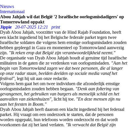
Nieuws
Internationaal
Abou Jahjah wil dat België '2 Israëlische oorlogsmisdadigers' op
Tomorrowland oppakt
Jippie
20-07-2025 12:21
print
Dyab Abou Jahjah, voorzitter van de Hind Rajab Foundation, heeft
een klacht ingediend bij het Belgische federale parket tegen twee
Israëlische soldaten die volgens hem ernstige oorlogsmisdaden zouden
hebben gepleegd in Gaza en momenteel op Tomorrowland aanwezig
zijn.
"Ik reken erop dat België zijn verantwoordelijkheid neemt."
De organisatie van Dyab Abou Jahjah houdt al geruime tijd Israëlische
militairen in de gaten die ze verdenken van oorlogsmisdaden.
"Aan het
begin van Tomorrowland zagen we dat twee personen, die al langer
op onze radar staan, beelden deelden op sociale media vanaf het
festival",
legt hij uit aan onze redactie.
Volgens hem gaat het om twee individuen die afzonderlijk ernstige
oorlogsmisdaden zouden hebben begaan.
"Denk aan foltering van
gevangenen, het gebruiken van burgers als menselijk schild en het
aanvallen van ziekenhuizen",
licht hij toe.
"En deze mensen zijn nu
aan het feesten in Boom."
Dyab Abou Jahjah heeft daarom een klacht ingediend bij het federaal
parket. Hij vraagt om een onderzoek te starten, dat de personen
worden opgepakt, hun telefoons worden onderzocht en dat wordt
voorkomen dat zij het land verlaten.
"Ik verwacht dat België zijn