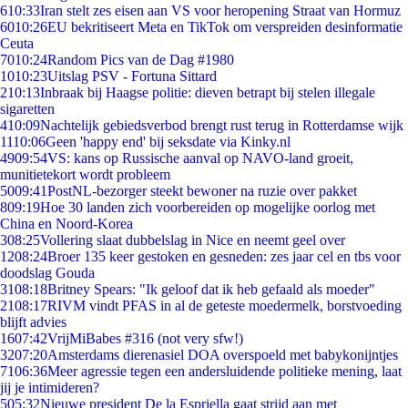
6
10:33
Iran stelt zes eisen aan VS voor heropening Straat van Hormuz
60
10:26
EU bekritiseert Meta en TikTok om verspreiden desinformatie
Ceuta
70
10:24
Random Pics van de Dag #1980
10
10:23
Uitslag PSV - Fortuna Sittard
2
10:13
Inbraak bij Haagse politie: dieven betrapt bij stelen illegale
sigaretten
4
10:09
Nachtelijk gebiedsverbod brengt rust terug in Rotterdamse wijk
11
10:06
Geen 'happy end' bij seksdate via Kinky.nl
49
09:54
VS: kans op Russische aanval op NAVO-land groeit,
munitietekort wordt probleem
50
09:41
PostNL-bezorger steekt bewoner na ruzie over pakket
8
09:19
Hoe 30 landen zich voorbereiden op mogelijke oorlog met
China en Noord-Korea
3
08:25
Vollering slaat dubbelslag in Nice en neemt geel over
12
08:24
Broer 135 keer gestoken en gesneden: zes jaar cel en tbs voor
doodslag Gouda
31
08:18
Britney Spears: "Ik geloof dat ik heb gefaald als moeder"
21
08:17
RIVM vindt PFAS in al de geteste moedermelk, borstvoeding
blijft advies
16
07:42
VrijMiBabes #316 (not very sfw!)
32
07:20
Amsterdams dierenasiel DOA overspoeld met babykonijntjes
71
06:36
Meer agressie tegen een andersluidende politieke mening, laat
jij je intimideren?
5
05:32
Nieuwe president De la Espriella gaat strijd aan met