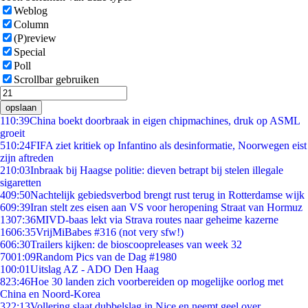
Weblog
Column
(P)review
Special
Poll
Scrollbar gebruiken
opslaan
1
10:39
China boekt doorbraak in eigen chipmachines, druk op ASML
groeit
5
10:24
FIFA ziet kritiek op Infantino als desinformatie, Noorwegen eist
zijn aftreden
2
10:03
Inbraak bij Haagse politie: dieven betrapt bij stelen illegale
sigaretten
4
09:50
Nachtelijk gebiedsverbod brengt rust terug in Rotterdamse wijk
6
09:39
Iran stelt zes eisen aan VS voor heropening Straat van Hormuz
13
07:36
MIVD-baas lekt via Strava routes naar geheime kazerne
16
06:35
VrijMiBabes #316 (not very sfw!)
6
06:30
Trailers kijken: de bioscoopreleases van week 32
70
01:09
Random Pics van de Dag #1980
1
00:01
Uitslag AZ - ADO Den Haag
8
23:46
Hoe 30 landen zich voorbereiden op mogelijke oorlog met
China en Noord-Korea
3
22:13
Vollering slaat dubbelslag in Nice en neemt geel over