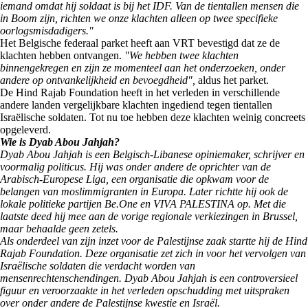
iemand omdat hij soldaat is bij het IDF. Van de tientallen mensen die
in Boom zijn, richten we onze klachten alleen op twee specifieke
oorlogsmisdadigers."
Het Belgische federaal parket heeft aan VRT bevestigd dat ze de
klachten hebben ontvangen.
"We hebben twee klachten
binnengekregen en zijn ze momenteel aan het onderzoeken, onder
andere op ontvankelijkheid en bevoegdheid",
aldus het parket.
De Hind Rajab Foundation heeft in het verleden in verschillende
andere landen vergelijkbare klachten ingediend tegen tientallen
Israëlische soldaten. Tot nu toe hebben deze klachten weinig concreets
opgeleverd.
Wie is Dyab Abou Jahjah?
Dyab Abou Jahjah is een Belgisch-Libanese opiniemaker, schrijver en
voormalig politicus. Hij was onder andere de oprichter van de
Arabisch-Europese Liga, een organisatie die opkwam voor de
belangen van moslimmigranten in Europa. Later richtte hij ook de
lokale politieke partijen Be.One en VIVA PALESTINA op. Met die
laatste deed hij mee aan de vorige regionale verkiezingen in Brussel,
maar behaalde geen zetels.
Als onderdeel van zijn inzet voor de Palestijnse zaak startte hij de Hind
Rajab Foundation. Deze organisatie zet zich in voor het vervolgen van
Israëlische soldaten die verdacht worden van
mensenrechtenschendingen. Dyab Abou Jahjah is een controversieel
figuur en veroorzaakte in het verleden opschudding met uitspraken
over onder andere de Palestijnse kwestie en Israël.