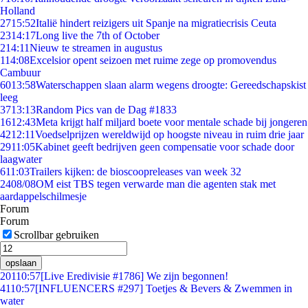
Holland
27
15:52
Italië hindert reizigers uit Spanje na migratiecrisis Ceuta
23
14:17
Long live the 7th of October
2
14:11
Nieuw te streamen in augustus
1
14:08
Excelsior opent seizoen met ruime zege op promovendus
Cambuur
60
13:58
Waterschappen slaan alarm wegens droogte: Gereedschapskist
leeg
37
13:13
Random Pics van de Dag #1833
16
12:43
Meta krijgt half miljard boete voor mentale schade bij jongeren
42
12:11
Voedselprijzen wereldwijd op hoogste niveau in ruim drie jaar
29
11:05
Kabinet geeft bedrijven geen compensatie voor schade door
laagwater
6
11:03
Trailers kijken: de bioscoopreleases van week 32
24
08/08
OM eist TBS tegen verwarde man die agenten stak met
aardappelschilmesje
Forum
Forum
Scrollbar gebruiken
opslaan
201
10:57
[Live Eredivisie #1786] We zijn begonnen!
41
10:57
[INFLUENCERS #297] Toetjes & Bevers & Zwemmen in
water