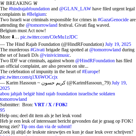
🚨 BREAKING 🚨
The
#hindrajabfoundation
and
@GLAN_LAW
have filed urgent legal
complaints in
#Belgium
:
Two Israeli war criminals responsible for crimes in
#GazaGenocide
are
attending the
@tomorrowland
festival. Givati flag waved.
Belgium must Act now!
More ⬇️…
pic.twitter.com/C0eMu1zJDC
— The Hind Rajab Foundation (@HindRFoundation)
July 19, 2025
The murderous
#Givati
brigade flag spotted at
@tomorrowland
during
the set of Israeli DJs
@vinivicimusic
.
Two IDF war criminals, against whom
@HindRFoundation
has filed
an official complaint, are also present on site...
The celebration of impunity in the heart of
#Europe
!
pic.twitter.com/q1X6WOCcjx
— Karim Hassoun ~ كريم حسون (@KarimHassoun_79)
July 19,
2025
abou jahjah
belgië
hind rajab foundation
israelische soldaten
tomorrowland
Submitter:
Bron:
VRT / X / FOK!
95
Help ons; deel dit item als je het leuk vond
Heb je een leuk of interessant bericht gevonden dat je graag op FOK!
terug ziet?
Tip ons dan via de submit!
Zoek jij altijd de leukste nieuwtjes en kun je daar leuk over schrijven?