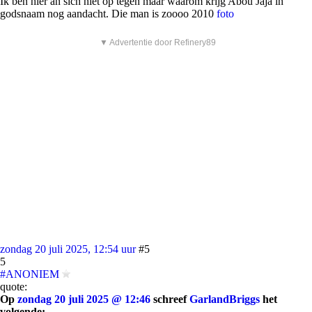
Ik ben hier an sich niet op tegen maar waarom krijg Abou Jaja in
godsnaam nog aandacht. Die man is zoooo 2010
foto
▼ Advertentie door Refinery89
zondag 20 juli 2025, 12:54 uur
#5
5
#ANONIEM
quote:
Op
zondag 20 juli 2025 @ 12:46
schreef
GarlandBriggs
het
volgende: