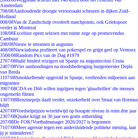
Amsterdam
7
08/08
Aanhoudende droogte veroorzaakt scheuren in dijken Zuid-
Holland
0
08/08
Van de Zandschulp overleeft matchpoints, ook Griekspoor
verder in Montreal
1
08/08
Excelsior opent seizoen met ruime zege op promovendus
Cambuur
2
08/08
Nieuw te streamen in augustus
4
08/08
Niewiadoma profiteert van pokerspel en grijpt geel op Ventoux
35
08/08
Random Pics van de Dag #1979
27
07/08
Italië hindert reizigers uit Spanje na migratiecrisis Ceuta
24
07/08
Vier aanhoudingen na doodsbedreiging burgemeester Depla
van Breda
11
07/08
Smokkelbende opgerold in Spanje, verdienden miljoenen aan
migranten
39
07/08
CDA en D66 willen ingrijpen tegen 'gluurbrillen' die mensen
ongemerkt filmen
13
07/08
Benzineprijs daalt verder, onzekerheid over Straat van Hormuz
blijft
42
07/08
Voedselprijzen wereldwijd op hoogste niveau in ruim drie jaar
23
07/08
Quake krijgt na 30 jaar een gratis uitbreiding
2
07/08
De FOK!Voetbalmanager 2026/2027 is begonnen
71
07/08
Meer agressie tegen een andersluidende politieke mening, laat
jij je intimideren?