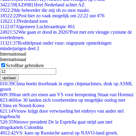
34
22:59
[AZ#98] Heel Nederland achter AZ
19
22:29
de beheerder die mij oh zo moe maakt.
185
22:22
Post hier zo vaak mogelijk om 22:22 uur #76
126
22:13
Nederland toen
11
22:07
Algemeen Luchtvaarttopic #61
249
21:52
Wie gaan er dood in 2026?Post met een vleugje cynisme de
overledenen.
113
21:37
Roddelpraat onder vuur: ongepaste opmerkingen
minderjarigen deel 2
Internationaal
Internationaal
Scrollbar gebruiken
opslaan
0
10:39
China boekt doorbraak in eigen chipmachines, druk op ASML
groeit
6
09:39
Iran stelt zes eisen aan VS voor heropening Straat van Hormuz
8
23:46
Hoe 30 landen zich voorbereiden op mogelijke oorlog met
China en Noord-Korea
6
21:14
Vrouw krijgt door verwisseling het embryo van ander stel
ingebracht
5
20:35
Nieuwe president De la Espriella gaat strijd aan met
drugskartels Colombia
49
12:42
VS: kans op Russische aanval op NAVO-land groeit,