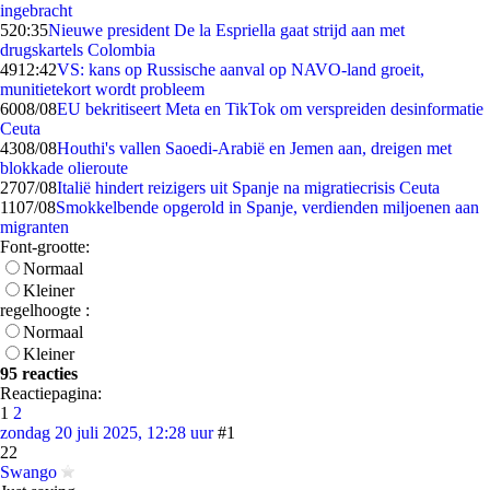
ingebracht
5
20:35
Nieuwe president De la Espriella gaat strijd aan met
drugskartels Colombia
49
12:42
VS: kans op Russische aanval op NAVO-land groeit,
munitietekort wordt probleem
60
08/08
EU bekritiseert Meta en TikTok om verspreiden desinformatie
Ceuta
43
08/08
Houthi's vallen Saoedi-Arabië en Jemen aan, dreigen met
blokkade olieroute
27
07/08
Italië hindert reizigers uit Spanje na migratiecrisis Ceuta
11
07/08
Smokkelbende opgerold in Spanje, verdienden miljoenen aan
migranten
Font-grootte:
Normaal
Kleiner
regelhoogte :
Normaal
Kleiner
95 reacties
Reactiepagina:
1
2
zondag 20 juli 2025, 12:28 uur
#1
22
Swango