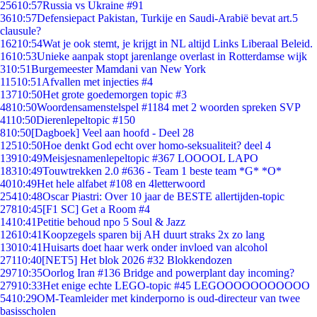
256
10:57
Russia vs Ukraine #91
36
10:57
Defensiepact Pakistan, Turkije en Saudi-Arabië bevat art.5
clausule?
162
10:54
Wat je ook stemt, je krijgt in NL altijd Links Liberaal Beleid.
16
10:53
Unieke aanpak stopt jarenlange overlast in Rotterdamse wijk
3
10:51
Burgemeester Mamdani van New York
115
10:51
Afvallen met injecties #4
137
10:50
Het grote goedemorgen topic #3
48
10:50
Woordensamenstelspel #1184 met 2 woorden spreken SVP
41
10:50
Dierenlepeltopic #150
8
10:50
[Dagboek] Veel aan hoofd - Deel 28
125
10:50
Hoe denkt God echt over homo-seksualiteit? deel 4
139
10:49
Meisjesnamenlepeltopic #367 LOOOOL LAPO
183
10:49
Touwtrekken 2.0 #636 - Team 1 beste team *G* *O*
40
10:49
Het hele alfabet #108 en 4letterwoord
254
10:48
Oscar Piastri: Over 10 jaar de BESTE allertijden-topic
278
10:45
[F1 SC] Get a Room #4
14
10:41
Petitie behoud npo 5 Soul & Jazz
126
10:41
Koopzegels sparen bij AH duurt straks 2x zo lang
130
10:41
Huisarts doet haar werk onder invloed van alcohol
271
10:40
[NET5] Het blok 2026 #32 Blokkendozen
297
10:35
Oorlog Iran #136 Bridge and powerplant day incoming?
279
10:33
Het enige echte LEGO-topic #45 LEGOOOOOOOOOOO
54
10:29
OM-Teamleider met kinderporno is oud-directeur van twee
basisscholen