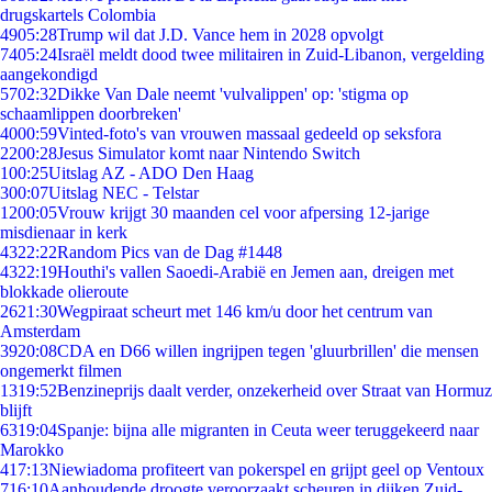
drugskartels Colombia
49
05:28
Trump wil dat J.D. Vance hem in 2028 opvolgt
74
05:24
Israël meldt dood twee militairen in Zuid-Libanon, vergelding
aangekondigd
57
02:32
Dikke Van Dale neemt 'vulvalippen' op: 'stigma op
schaamlippen doorbreken'
40
00:59
Vinted-foto's van vrouwen massaal gedeeld op seksfora
22
00:28
Jesus Simulator komt naar Nintendo Switch
1
00:25
Uitslag AZ - ADO Den Haag
3
00:07
Uitslag NEC - Telstar
12
00:05
Vrouw krijgt 30 maanden cel voor afpersing 12-jarige
misdienaar in kerk
43
22:22
Random Pics van de Dag #1448
43
22:19
Houthi's vallen Saoedi-Arabië en Jemen aan, dreigen met
blokkade olieroute
26
21:30
Wegpiraat scheurt met 146 km/u door het centrum van
Amsterdam
39
20:08
CDA en D66 willen ingrijpen tegen 'gluurbrillen' die mensen
ongemerkt filmen
13
19:52
Benzineprijs daalt verder, onzekerheid over Straat van Hormuz
blijft
63
19:04
Spanje: bijna alle migranten in Ceuta weer teruggekeerd naar
Marokko
4
17:13
Niewiadoma profiteert van pokerspel en grijpt geel op Ventoux
7
16:10
Aanhoudende droogte veroorzaakt scheuren in dijken Zuid-