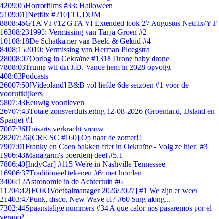
42
09:05
Horrorfilms #33: Halloween
51
09:01
[Netflix #210] TUDUM
88
08:45
GTA VI #12 GTA VI Extended look 27 Augustus Netflix/YT
163
08:23
1993: Vermissing van Tanja Groen #2
101
08:18
De Schatkamer van Beeld & Geluid #4
84
08:15
2010: Vermissing van Herman Ploegstra
280
08:07
Oorlog in Oekraïne #1318 Drone baby drone
78
08:03
Trump wil dat J.D. Vance hem in 2028 opvolgt
4
08:03
Podcasts
260
07:50
[Videoland] B&B vol liefde 6de seizoen #1 voor de
vooruitkijkers
58
07:43
Eeuwig voortleven
267
07:43
Totale zonsverduistering 12-08-2026 (Groenland, IJsland en
Spanje) #1
70
07:36
Huisarts verkracht vrouw.
282
07:26
[CRE SC #160] Op naar de zomer!!
79
07:01
Franky en Coen bakken friet in Oekraïne - Volg ze hier! #3
19
06:43
Managarm's boerderij deel #5.1
78
06:40
[IndyCar] #115 We're in Nashville Tennessee
169
06:37
Traditioneel tekenen #6; met honden
34
06:12
Astronomie in de Achtertuin #6
112
04:42
[FOK!Voetbalmanager 2026/2027] #1 We zijn er weer
214
03:47
Punk, disco, New Wave of? #60 Sing along...
73
02:44
Spaanstalige nummers #34 A que calor nos pasaremos por el
verano?