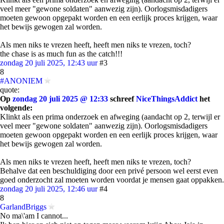
veel meer "gewone soldaten" aanwezig zijn). Oorlogsmisdadigers
moeten gewoon opgepakt worden en een eerlijk proces krijgen, waar
het bewijs gewogen zal worden.
Als men niks te vrezen heeft, heeft men niks te vrezen, toch?
the chase is as much fun as the catch!!!
zondag 20 juli 2025, 12:43 uur
#3
8
#ANONIEM
quote:
Op
zondag 20 juli 2025 @ 12:33
schreef
NiceThingsAddict
het
volgende:
Klinkt als een prima onderzoek en afweging (aandacht op 2, terwijl er
veel meer "gewone soldaten" aanwezig zijn). Oorlogsmisdadigers
moeten gewoon opgepakt worden en een eerlijk proces krijgen, waar
het bewijs gewogen zal worden.
Als men niks te vrezen heeft, heeft men niks te vrezen, toch?
Behalve dat een beschuldiging door een privé persoon wel eerst even
goed onderzocht zal moeten worden voordat je mensen gaat oppakken.
zondag 20 juli 2025, 12:46 uur
#4
8
GarlandBriggs
No ma\'am I cannot...