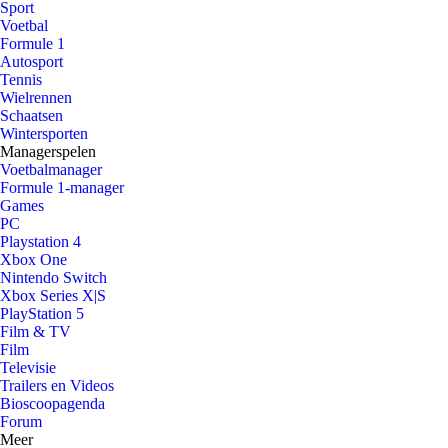
Sport
Voetbal
Formule 1
Autosport
Tennis
Wielrennen
Schaatsen
Wintersporten
Managerspelen
Voetbalmanager
Formule 1-manager
Games
PC
Playstation 4
Xbox One
Nintendo Switch
Xbox Series X|S
PlayStation 5
Film & TV
Film
Televisie
Trailers en Videos
Bioscoopagenda
Forum
Meer