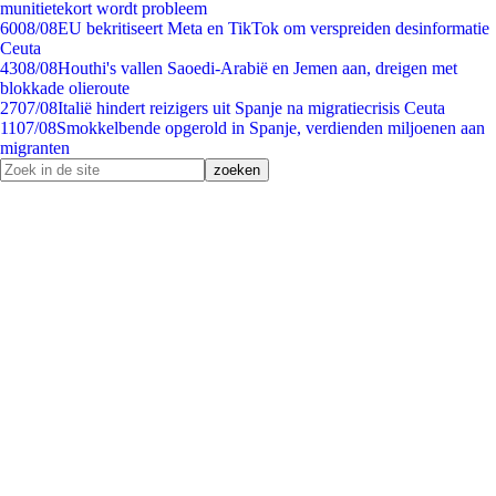
munitietekort wordt probleem
60
08/08
EU bekritiseert Meta en TikTok om verspreiden desinformatie
Ceuta
43
08/08
Houthi's vallen Saoedi-Arabië en Jemen aan, dreigen met
blokkade olieroute
27
07/08
Italië hindert reizigers uit Spanje na migratiecrisis Ceuta
11
07/08
Smokkelbende opgerold in Spanje, verdienden miljoenen aan
migranten