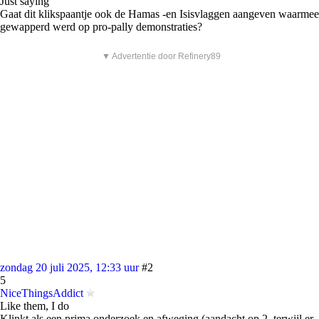
Just saying
Gaat dit klikspaantje ook de Hamas -en Isisvlaggen aangeven waarmee
gewapperd werd op pro-pally demonstraties?
▼ Advertentie door Refinery89
zondag 20 juli 2025, 12:33 uur
#2
5
NiceThingsAddict
Like them, I do
Klinkt als een prima onderzoek en afweging (aandacht op 2, terwijl er