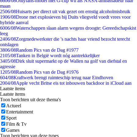
66
06/08
Onlyfans-model met G-cup wil als NASA-ambassadeur naar
maan
25
06/08
Huisarts per direct uit vak gezet om ernstig alcoholmisbruik
19
06/08
Drone met explosieven bij Duits vliegveld voedt vrees voor
hybride aanval
60
06/08
Waterschappen slaan alarm wegens droogte: Gereedschapskist
leeg
24
06/08
Zorgmedewerkster die 's nachts haar vriend bezocht terecht
ontslagen
38
06/08
Random Pics van de Dag #1977
21
05/08
Tanken in België wordt nóg aantrekkelijker
34
05/08
Dirk sluit supermarkt op de Wallen na golf van diefstal en
agressie
12
05/08
Random Pics van de Dag #1976
6
04/08
Kraftwerk brengt ruimteschip terug naar Eindhoven
20
04/08
Apple vecht Britse eis tot inbouwen backdoor in iCloud aan
Laatste items
Laatste items
Toon berichten uit deze thema's
Actueel
Entertainment
Sport
Film & Tv
Games
Toon berichten van deze types