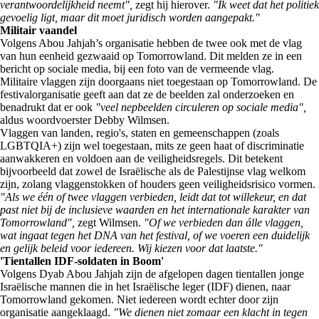
verantwoordelijkheid neemt",
zegt hij hierover.
"Ik weet dat het politiek
gevoelig ligt, maar dit moet juridisch worden aangepakt."
Militair vaandel
Volgens Abou Jahjah’s organisatie hebben de twee ook met de vlag
van hun eenheid gezwaaid op Tomorrowland. Dit melden ze in een
bericht op sociale media, bij een foto van de vermeende vlag.
Militaire vlaggen zijn doorgaans niet toegestaan op Tomorrowland. De
festivalorganisatie geeft aan dat ze de beelden zal onderzoeken en
benadrukt dat er ook
"veel nepbeelden circuleren op sociale media",
aldus woordvoerster Debby Wilmsen.
Vlaggen van landen, regio's, staten en gemeenschappen (zoals
LGBTQIA+) zijn wel toegestaan, mits ze geen haat of discriminatie
aanwakkeren en voldoen aan de veiligheidsregels. Dit betekent
bijvoorbeeld dat zowel de Israëlische als de Palestijnse vlag welkom
zijn, zolang vlaggenstokken of houders geen veiligheidsrisico vormen.
"Als we één of twee vlaggen verbieden, leidt dat tot willekeur, en dat
past niet bij de inclusieve waarden en het internationale karakter van
Tomorrowland",
zegt Wilmsen.
"Of we verbieden dan álle vlaggen,
wat ingaat tegen het DNA van het festival, of we voeren een duidelijk
en gelijk beleid voor iedereen. Wij kiezen voor dat laatste."
'Tientallen IDF-soldaten in Boom'
Volgens Dyab Abou Jahjah zijn de afgelopen dagen tientallen jonge
Israëlische mannen die in het Israëlische leger (IDF) dienen, naar
Tomorrowland gekomen. Niet iedereen wordt echter door zijn
organisatie aangeklaagd.
"We dienen niet zomaar een klacht in tegen