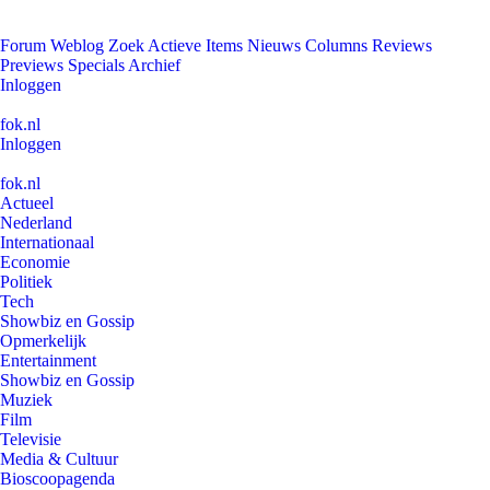
Forum
Weblog
Zoek
Actieve Items
Nieuws
Columns
Reviews
Previews
Specials
Archief
Inloggen
fok.nl
Inloggen
fok.nl
Actueel
Nederland
Internationaal
Economie
Politiek
Tech
Showbiz en Gossip
Opmerkelijk
Entertainment
Showbiz en Gossip
Muziek
Film
Televisie
Media & Cultuur
Bioscoopagenda