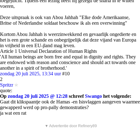
toegejuicht. Tijdens een lezing heeft hij gezegd de sharia in te willen
voeren,
Deze uitspraak is ook van Abou Jahhah "Elke dode Amerikaanse,
Britse of Nederlandse soldaat beschouw ik als een overwinning"
Kortom Abou Jahhah is weerzinwekkend en gevaarlijk ongedierte en
het is een grote schande en onbegrijpelijk dat deze vijand van Europa
in vrijheid in een EU-jland mag leven.
Article 1 Universal Declaration of Human Rights
'All human beings are born free and equal in dignity and rights. They
are endowed with reason and conscience and should act towards one
another in a spirit of brotherhood.'
zondag 20 juli 2025, 13:34 uur
#10
2
Spritzr
quote:
Op
zondag 20 juli 2025 @ 12:28
schreef
Swango
het volgende:
Gaat dit klikspaantje ook de Hamas -en Isisvlaggen aangeven waarmee
gewapperd werd op pro-pally demonstraties?
ja wat een rat
▼ Advertentie door Refinery89