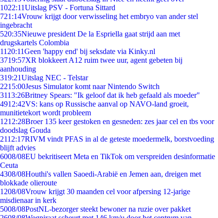
10
22:11
Uitslag PSV - Fortuna Sittard
7
21:14
Vrouw krijgt door verwisseling het embryo van ander stel
ingebracht
5
20:35
Nieuwe president De la Espriella gaat strijd aan met
drugskartels Colombia
11
20:11
Geen 'happy end' bij seksdate via Kinky.nl
37
19:57
XR blokkeert A12 ruim twee uur, agent gebeten bij
aanhouding
3
19:21
Uitslag NEC - Telstar
22
15:00
Jesus Simulator komt naar Nintendo Switch
31
13:26
Britney Spears: "Ik geloof dat ik heb gefaald als moeder"
49
12:42
VS: kans op Russische aanval op NAVO-land groeit,
munitietekort wordt probleem
12
12:28
Broer 135 keer gestoken en gesneden: zes jaar cel en tbs voor
doodslag Gouda
21
12:17
RIVM vindt PFAS in al de geteste moedermelk, borstvoeding
blijft advies
60
08/08
EU bekritiseert Meta en TikTok om verspreiden desinformatie
Ceuta
43
08/08
Houthi's vallen Saoedi-Arabië en Jemen aan, dreigen met
blokkade olieroute
12
08/08
Vrouw krijgt 30 maanden cel voor afpersing 12-jarige
misdienaar in kerk
50
08/08
PostNL-bezorger steekt bewoner na ruzie over pakket
26
08/08
Wegpiraat scheurt met 146 km/u door het centrum van