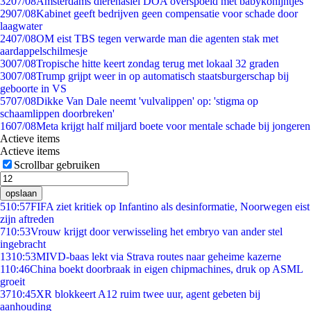
32
07/08
Amsterdams dierenasiel DOA overspoeld met babykonijntjes
29
07/08
Kabinet geeft bedrijven geen compensatie voor schade door
laagwater
24
07/08
OM eist TBS tegen verwarde man die agenten stak met
aardappelschilmesje
30
07/08
Tropische hitte keert zondag terug met lokaal 32 graden
30
07/08
Trump grijpt weer in op automatisch staatsburgerschap bij
geboorte in VS
57
07/08
Dikke Van Dale neemt 'vulvalippen' op: 'stigma op
schaamlippen doorbreken'
16
07/08
Meta krijgt half miljard boete voor mentale schade bij jongeren
Actieve items
Actieve items
Scrollbar gebruiken
opslaan
5
10:57
FIFA ziet kritiek op Infantino als desinformatie, Noorwegen eist
zijn aftreden
7
10:53
Vrouw krijgt door verwisseling het embryo van ander stel
ingebracht
13
10:53
MIVD-baas lekt via Strava routes naar geheime kazerne
1
10:46
China boekt doorbraak in eigen chipmachines, druk op ASML
groeit
37
10:45
XR blokkeert A12 ruim twee uur, agent gebeten bij
aanhouding