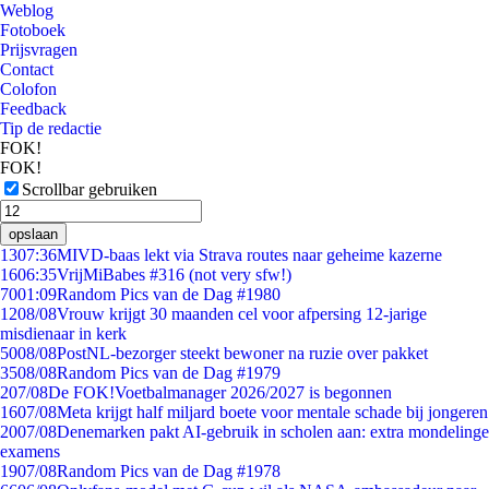
Weblog
Fotoboek
Prijsvragen
Contact
Colofon
Feedback
Tip de redactie
FOK!
FOK!
Scrollbar gebruiken
opslaan
13
07:36
MIVD-baas lekt via Strava routes naar geheime kazerne
16
06:35
VrijMiBabes #316 (not very sfw!)
70
01:09
Random Pics van de Dag #1980
12
08/08
Vrouw krijgt 30 maanden cel voor afpersing 12-jarige
misdienaar in kerk
50
08/08
PostNL-bezorger steekt bewoner na ruzie over pakket
35
08/08
Random Pics van de Dag #1979
2
07/08
De FOK!Voetbalmanager 2026/2027 is begonnen
16
07/08
Meta krijgt half miljard boete voor mentale schade bij jongeren
20
07/08
Denemarken pakt AI-gebruik in scholen aan: extra mondelinge
examens
19
07/08
Random Pics van de Dag #1978