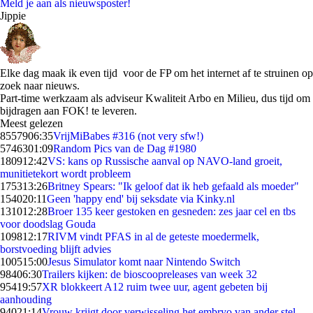
Meld je aan als nieuwsposter!
Jippie
Elke dag maak ik even tijd voor de FP om het internet af te struinen op
zoek naar nieuws.
Part-time werkzaam als adviseur Kwaliteit Arbo en Milieu, dus tijd om
bijdragen aan FOK! te leveren.
Meest gelezen
85579
06:35
VrijMiBabes #316 (not very sfw!)
57463
01:09
Random Pics van de Dag #1980
1809
12:42
VS: kans op Russische aanval op NAVO-land groeit,
munitietekort wordt probleem
1753
13:26
Britney Spears: "Ik geloof dat ik heb gefaald als moeder"
1540
20:11
Geen 'happy end' bij seksdate via Kinky.nl
1310
12:28
Broer 135 keer gestoken en gesneden: zes jaar cel en tbs
voor doodslag Gouda
1098
12:17
RIVM vindt PFAS in al de geteste moedermelk,
borstvoeding blijft advies
1005
15:00
Jesus Simulator komt naar Nintendo Switch
984
06:30
Trailers kijken: de bioscoopreleases van week 32
954
19:57
XR blokkeert A12 ruim twee uur, agent gebeten bij
aanhouding
940
21:14
Vrouw krijgt door verwisseling het embryo van ander stel