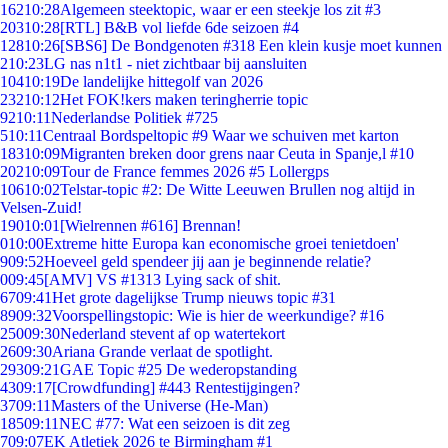
162
10:28
Algemeen steektopic, waar er een steekje los zit #3
203
10:28
[RTL] B&B vol liefde 6de seizoen #4
128
10:26
[SBS6] De Bondgenoten #318 Een klein kusje moet kunnen
2
10:23
LG nas n1t1 - niet zichtbaar bij aansluiten
104
10:19
De landelijke hittegolf van 2026
232
10:12
Het FOK!kers maken teringherrie topic
92
10:11
Nederlandse Politiek #725
5
10:11
Centraal Bordspeltopic #9 Waar we schuiven met karton
183
10:09
Migranten breken door grens naar Ceuta in Spanje,l #10
202
10:09
Tour de France femmes 2026 #5 Lollergps
106
10:02
Telstar-topic #2: De Witte Leeuwen Brullen nog altijd in
Velsen-Zuid!
190
10:01
[Wielrennen #616] Brennan!
0
10:00
Extreme hitte Europa kan economische groei tenietdoen'
9
09:52
Hoeveel geld spendeer jij aan je beginnende relatie?
0
09:45
[AMV] VS #1313 Lying sack of shit.
67
09:41
Het grote dagelijkse Trump nieuws topic #31
89
09:32
Voorspellingstopic: Wie is hier de weerkundige? #16
250
09:30
Nederland stevent af op watertekort
26
09:30
Ariana Grande verlaat de spotlight.
293
09:21
GAE Topic #25 De wederopstanding
43
09:17
[Crowdfunding] #443 Rentestijgingen?
37
09:11
Masters of the Universe (He-Man)
185
09:11
NEC #77: Wat een seizoen is dit zeg
7
09:07
EK Atletiek 2026 te Birmingham #1