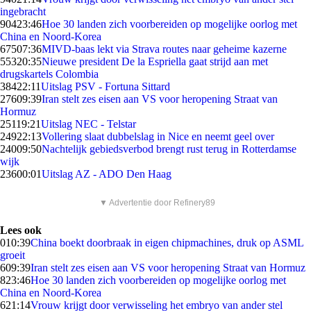
ingebracht
904
23:46
Hoe 30 landen zich voorbereiden op mogelijke oorlog met
China en Noord-Korea
675
07:36
MIVD-baas lekt via Strava routes naar geheime kazerne
553
20:35
Nieuwe president De la Espriella gaat strijd aan met
drugskartels Colombia
384
22:11
Uitslag PSV - Fortuna Sittard
276
09:39
Iran stelt zes eisen aan VS voor heropening Straat van
Hormuz
251
19:21
Uitslag NEC - Telstar
249
22:13
Vollering slaat dubbelslag in Nice en neemt geel over
240
09:50
Nachtelijk gebiedsverbod brengt rust terug in Rotterdamse
wijk
236
00:01
Uitslag AZ - ADO Den Haag
▼ Advertentie door Refinery89
Lees ook
0
10:39
China boekt doorbraak in eigen chipmachines, druk op ASML
groeit
6
09:39
Iran stelt zes eisen aan VS voor heropening Straat van Hormuz
8
23:46
Hoe 30 landen zich voorbereiden op mogelijke oorlog met
China en Noord-Korea
6
21:14
Vrouw krijgt door verwisseling het embryo van ander stel