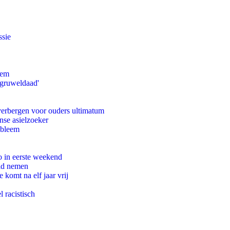
ssie
eem
'gruweldaad'
 verbergen voor ouders ultimatum
nse asielzoeker
obleem
o in eerste weekend
eid nemen
komt na elf jaar vrij
 racistisch