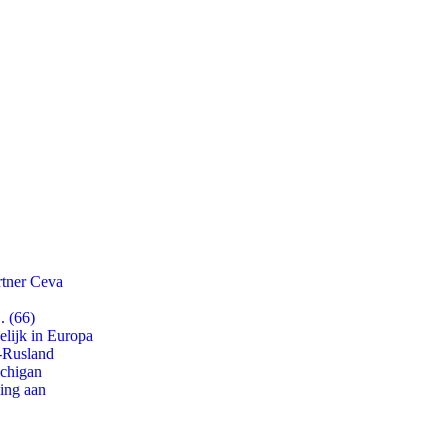
rtner Ceva
. (66)
lijk in Europa
-Rusland
ichigan
ling aan