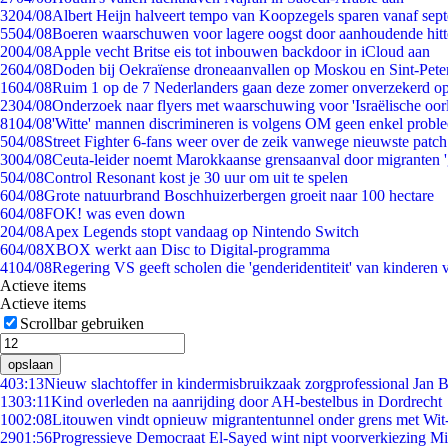
32
04/08
Albert Heijn halveert tempo van Koopzegels sparen vanaf sep
55
04/08
Boeren waarschuwen voor lagere oogst door aanhoudende hitt
20
04/08
Apple vecht Britse eis tot inbouwen backdoor in iCloud aan
26
04/08
Doden bij Oekraïense droneaanvallen op Moskou en Sint-Pete
16
04/08
Ruim 1 op de 7 Nederlanders gaan deze zomer onverzekerd op
23
04/08
Onderzoek naar flyers met waarschuwing voor 'Israëlische oor
81
04/08
'Witte' mannen discrimineren is volgens OM geen enkel probl
5
04/08
Street Fighter 6-fans weer over de zeik vanwege nieuwste patch
30
04/08
Ceuta-leider noemt Marokkaanse grensaanval door migranten 
5
04/08
Control Resonant kost je 30 uur om uit te spelen
6
04/08
Grote natuurbrand Boschhuizerbergen groeit naar 100 hectare
6
04/08
FOK! was even down
2
04/08
Apex Legends stopt vandaag op Nintendo Switch
6
04/08
XBOX werkt aan Disc to Digital-programma
41
04/08
Regering VS geeft scholen die 'genderidentiteit' van kinderen
Actieve items
Actieve items
Scrollbar gebruiken
opslaan
4
03:13
Nieuw slachtoffer in kindermisbruikzaak zorgprofessional Jan B
13
03:11
Kind overleden na aanrijding door AH-bestelbus in Dordrecht
10
02:08
Litouwen vindt opnieuw migrantentunnel onder grens met Wit
29
01:56
Progressieve Democraat El-Sayed wint nipt voorverkiezing M