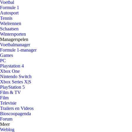
Voetbal
Formule 1
Autosport
Tennis
Wielrennen
Schaatsen
Wintersporten
Managerspelen
Voetbalmanager
Formule 1-manager
Games
PC
Playstation 4
Xbox One
Nintendo Switch
Xbox Series X|S
PlayStation 5
Film & TV
Film
Televisie
Trailers en Videos
Bioscoopagenda
Forum
Meer
Weblog