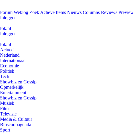
Forum
Weblog
Zoek
Actieve Items
Nieuws
Columns
Reviews
Previe
Inloggen
fok.nl
Inloggen
fok.nl
Actueel
Nederland
Internationaal
Economie
Politiek
Tech
Showbiz en Gossip
Opmerkelijk
Entertainment
Showbiz en Gossip
Muziek
Film
Televisie
Media & Cultuur
Bioscoopagenda
Sport