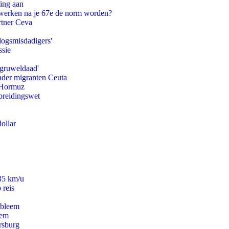
ling aan
 werken na je 67e de norm worden?
rtner Ceva
logsmisdadigers'
ssie
'gruweldaad'
onder migranten Ceuta
n Hormuz
preidingswet
ollar
235 km/u
 reis
obleem
eem
rsburg