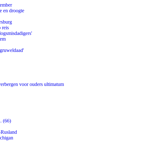
tember
e en droogte
rsburg
 reis
logsmisdadigers'
eem
'gruweldaad'
 verbergen voor ouders ultimatum
. (66)
-Rusland
ichigan