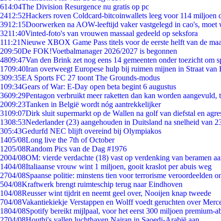
6
14:04
The Division Resurgence nu gratis op pc
24
12:52
Hackers roven Coldcard-bitcoinwallets leeg voor 114 miljoen d
39
12:15
Doorwerken na AOW-leeftijd vaker vastgelegd in cao's, moet
32
11:40
Vinted-foto's van vrouwen massaal gedeeld op seksfora
1
11:21
Nieuwe XBOX Game Pass titels voor de eerste helft van de ma
2
09:50
De FOK!Voetbalmanager 2026/2027 is begonnen
48
09:47
Van den Brink zet nog eens 14 gemeenten onder toezicht om s
17
09:40
Iran overweegt Europese hulp bij ruimen mijnen in Straat va
3
09:35
EA Sports FC 27 toont The Grounds-modus
1
09:34
Gears of War: E-Day open beta begint 6 augustus
36
09:29
Pentagon verbruikt meer raketten dan kan worden aangevuld, t
20
09:23
Tanken in België wordt nóg aantrekkelijker
31
09:07
Dirk sluit supermarkt op de Wallen na golf van diefstal en agre
13
08:53
Nederlander (23) aangehouden in Duitsland na snelheid van 
3
05:43
Gedurfd NEC blijft overeind bij Olympiakos
14
05/08
Long live the 7th of October
12
05/08
Random Pics van de Dag #1976
20
04/08
OM: vierde verdachte (18) vast op verdenking van beramen aa
14
04/08
Italiaanse vrouw wint 1 miljoen, gooit kraslot per abuis weg
27
04/08
Spaanse politie: minstens tien voor terrorisme veroordeelden 
5
04/08
Kraftwerk brengt ruimteschip terug naar Eindhoven
1
04/08
Reusser wint tijdrit en neemt geel over, Nooijen knap tweede
7
04/08
Vakantiekiekje Verstappen en Wolff voedt geruchten over Merc
18
04/08
Spotify bereikt mijlpaal, voor het eerst 300 miljoen premium-
27
04/08
Houthi's vallen luchthaven Najran in Saoedi-Arabië aan