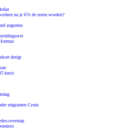
ollar
 werken na je 67e de norm worden?
and augustus
preidingswet
n Hormuz
ekort dreigt
ssie
235 km/u
nslag
onder migranten Ceuta
edes-overstap
abonnees