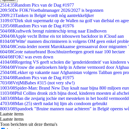
25
14:35
Random Pics van de Dag #1977
2
09:50
De FOK!Voetbalmanager 2026/2027 is begonnen
20
09:23
Tanken in België wordt nóg aantrekkelijker
31
09:07
Dirk sluit supermarkt op de Wallen na golf van diefstal en agre
12
05/08
Random Pics van de Dag #1976
5
04/08
Kraftwerk brengt ruimteschip terug naar Eindhoven
20
04/08
Apple vecht Britse eis tot inbouwen backdoor in iCloud aan
81
04/08
'Witte' mannen discrimineren is volgens OM geen enkel probl
30
04/08
Ceuta-leider noemt Marokkaanse grensaanval door migranten 
6
04/08
Grote natuurbrand Boschhuizerbergen groeit naar 100 hectare
6
04/08
FOK! was even down
41
04/08
Regering VS geeft scholen die 'genderidentiteit' van kinderen
59
04/08
Vrouw die asielzoekers hielp in Athene vermoord door Afghaa
25
04/08
Lekker op vakantie naar Afghanistan volgens Taliban geen pr
23
04/08
Random Pics van de Dag #1975
7
03/08
VrijMiBabes #315 (not very sfw!)
10
03/08
Spider-Man: Brand New Day knalt naar bijna 800 miljoen eur
11
03/08
Phil Collins dronk zich bijna dood, kinderen moesten al afsch
34
03/08
Man die zesjarig jochie met messteken in het hoofd vermoordde 
47
03/08
Man (25) sterft nadat hij lijm als condoom gebruikt
80
03/08
Spandoek "Bruine mannen naar achteren" in België opeens wèl
Laatste items
Laatste items
Toon berichten uit deze thema's