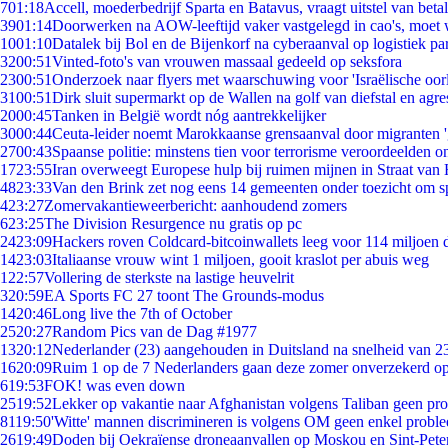
7
01:18
Accell, moederbedrijf Sparta en Batavus, vraagt uitstel van beta
39
01:14
Doorwerken na AOW-leeftijd vaker vastgelegd in cao's, moet
10
01:10
Datalek bij Bol en de Bijenkorf na cyberaanval op logistiek pa
32
00:51
Vinted-foto's van vrouwen massaal gedeeld op seksfora
23
00:51
Onderzoek naar flyers met waarschuwing voor 'Israëlische oor
31
00:51
Dirk sluit supermarkt op de Wallen na golf van diefstal en agre
20
00:45
Tanken in België wordt nóg aantrekkelijker
30
00:44
Ceuta-leider noemt Marokkaanse grensaanval door migranten 
27
00:43
Spaanse politie: minstens tien voor terrorisme veroordeelden 
17
23:55
Iran overweegt Europese hulp bij ruimen mijnen in Straat va
48
23:33
Van den Brink zet nog eens 14 gemeenten onder toezicht om s
4
23:27
Zomervakantieweerbericht: aanhoudend zomers
6
23:25
The Division Resurgence nu gratis op pc
24
23:09
Hackers roven Coldcard-bitcoinwallets leeg voor 114 miljoen d
14
23:03
Italiaanse vrouw wint 1 miljoen, gooit kraslot per abuis weg
1
22:57
Vollering de sterkste na lastige heuvelrit
3
20:59
EA Sports FC 27 toont The Grounds-modus
14
20:46
Long live the 7th of October
25
20:27
Random Pics van de Dag #1977
13
20:12
Nederlander (23) aangehouden in Duitsland na snelheid van 
16
20:09
Ruim 1 op de 7 Nederlanders gaan deze zomer onverzekerd op
6
19:53
FOK! was even down
25
19:52
Lekker op vakantie naar Afghanistan volgens Taliban geen pr
81
19:50
'Witte' mannen discrimineren is volgens OM geen enkel probl
26
19:49
Doden bij Oekraïense droneaanvallen op Moskou en Sint-Pete