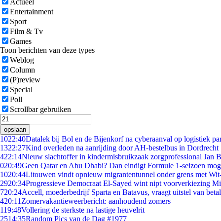
Actueel
Entertainment
Sport
Film & Tv
Games
Toon berichten van deze types
Weblog
Column
(P)review
Special
Poll
Scrollbar gebruiken
opslaan
10
22:40
Datalek bij Bol en de Bijenkorf na cyberaanval op logistiek pa
13
22:27
Kind overleden na aanrijding door AH-bestelbus in Dordrecht
4
22:14
Nieuw slachtoffer in kindermisbruikzaak zorgprofessional Jan B
0
20:49
Geen Qatar en Abu Dhabi? Dan eindigt Formule 1-seizoen moge
10
20:44
Litouwen vindt opnieuw migrantentunnel onder grens met Wit
29
20:34
Progressieve Democraat El-Sayed wint nipt voorverkiezing M
7
20:24
Accell, moederbedrijf Sparta en Batavus, vraagt uitstel van beta
4
20:11
Zomervakantieweerbericht: aanhoudend zomers
1
19:48
Vollering de sterkste na lastige heuvelrit
25
14:35
Random Pics van de Dag #1977