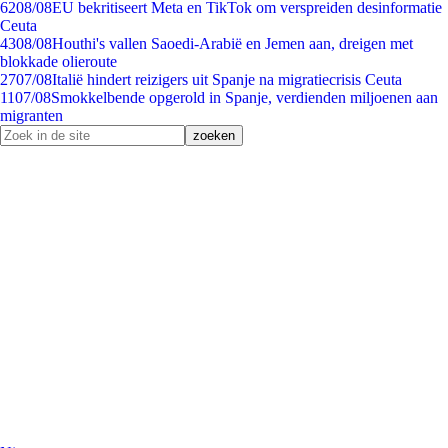
62
08/08
EU bekritiseert Meta en TikTok om verspreiden desinformatie
Ceuta
43
08/08
Houthi's vallen Saoedi-Arabië en Jemen aan, dreigen met
blokkade olieroute
27
07/08
Italië hindert reizigers uit Spanje na migratiecrisis Ceuta
11
07/08
Smokkelbende opgerold in Spanje, verdienden miljoenen aan
migranten