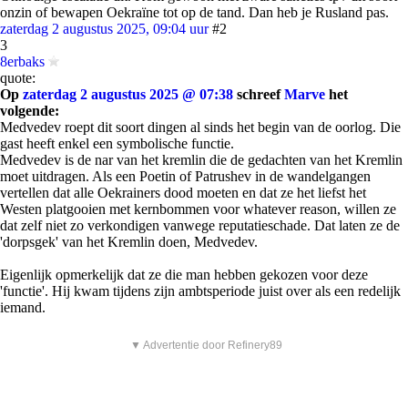
onzin of bewapen Oekraïne tot op de tand. Dan heb je Rusland pas.
zaterdag 2 augustus 2025, 09:04 uur
#2
3
8erbaks
quote:
Op
zaterdag 2 augustus 2025 @ 07:38
schreef
Marve
het
volgende:
Medvedev roept dit soort dingen al sinds het begin van de oorlog. Die
gast heeft enkel een symbolische functie.
Medvedev is de nar van het kremlin die de gedachten van het Kremlin
moet uitdragen. Als een Poetin of Patrushev in de wandelgangen
vertellen dat alle Oekrainers dood moeten en dat ze het liefst het
Westen platgooien met kernbommen voor whatever reason, willen ze
dat zelf niet zo verkondigen vanwege reputatieschade. Dat laten ze de
'dorpsgek' van het Kremlin doen, Medvedev.
Eigenlijk opmerkelijk dat ze die man hebben gekozen voor deze
'functie'. Hij kwam tijdens zijn ambtsperiode juist over als een redelijk
iemand.
▼ Advertentie door Refinery89