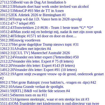
271
12:55
Beeld van de Dag Art Installation b
138
12:53
Huisarts doet haar werk onder invloed van alcohol
294
12:53
MotoGP #93 Met de TT in Assen
10
12:52
EK Atletiek 2026 te Birmingham #1
80
12:50
Trump wil dat J.D. Vance hem in 2028 opvolgt
135
12:47
+7 telspel #95
185
12:43
Touwtrekken 2.0 #636 - Team 1 beste team *G* *O*
105
12:40
Man zoekt mij en bedreigt mij, nadat ik met zijn zoon sprak
209
12:40
Teltopic #1571 tel door en door en door....
59
12:39
Eeuwig voortleven
72
12:37
Het grote dagelijkse Trump nieuws topic #31
126
12:31
Afvallen met injecties #4
160
12:31
[CUL TV] Masterchef Australië 2026
207
12:24
Verander een letter expert (7lettereditie) #50
21
12:22
Verander één letter. Expert # 75 (8 letters)
56
12:20
Verander één letter: Expert #143 (9 letters)
149
12:20
Verander één letter: Expert #91 (10 letters)
265
12:19
Agent smijt zwangere vrouw op de grond, onderzoek gestart
#2
69
12:17
Het grote Baktopic (voor bakfoto's, -vragen en -tips) #42
29
12:10
Ariana Grande verlaat de spotlight.
204
11:59
[RTL] B&B vol liefde 6de seizoen #4
154
11:54
Sterren toen en nu #11
163
11:53
Algemeen steektopic, waar er een steekje los zit #3
55
11:41
OM-Teamleider met kinderporno is oud-directeur van twee