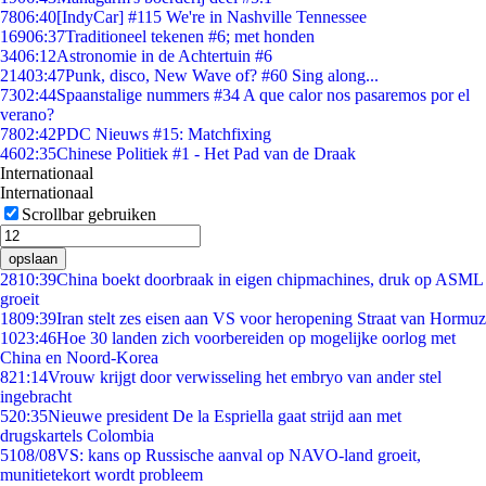
78
06:40
[IndyCar] #115 We're in Nashville Tennessee
169
06:37
Traditioneel tekenen #6; met honden
34
06:12
Astronomie in de Achtertuin #6
214
03:47
Punk, disco, New Wave of? #60 Sing along...
73
02:44
Spaanstalige nummers #34 A que calor nos pasaremos por el
verano?
78
02:42
PDC Nieuws #15: Matchfixing
46
02:35
Chinese Politiek #1 - Het Pad van de Draak
Internationaal
Internationaal
Scrollbar gebruiken
opslaan
28
10:39
China boekt doorbraak in eigen chipmachines, druk op ASML
groeit
18
09:39
Iran stelt zes eisen aan VS voor heropening Straat van Hormuz
10
23:46
Hoe 30 landen zich voorbereiden op mogelijke oorlog met
China en Noord-Korea
8
21:14
Vrouw krijgt door verwisseling het embryo van ander stel
ingebracht
5
20:35
Nieuwe president De la Espriella gaat strijd aan met
drugskartels Colombia
51
08/08
VS: kans op Russische aanval op NAVO-land groeit,
munitietekort wordt probleem