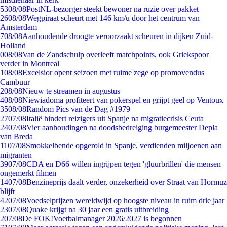
53
08/08
PostNL-bezorger steekt bewoner na ruzie over pakket
26
08/08
Wegpiraat scheurt met 146 km/u door het centrum van
Amsterdam
7
08/08
Aanhoudende droogte veroorzaakt scheuren in dijken Zuid-
Holland
0
08/08
Van de Zandschulp overleeft matchpoints, ook Griekspoor
verder in Montreal
1
08/08
Excelsior opent seizoen met ruime zege op promovendus
Cambuur
2
08/08
Nieuw te streamen in augustus
4
08/08
Niewiadoma profiteert van pokerspel en grijpt geel op Ventoux
35
08/08
Random Pics van de Dag #1979
27
07/08
Italië hindert reizigers uit Spanje na migratiecrisis Ceuta
24
07/08
Vier aanhoudingen na doodsbedreiging burgemeester Depla
van Breda
11
07/08
Smokkelbende opgerold in Spanje, verdienden miljoenen aan
migranten
39
07/08
CDA en D66 willen ingrijpen tegen 'gluurbrillen' die mensen
ongemerkt filmen
14
07/08
Benzineprijs daalt verder, onzekerheid over Straat van Hormuz
blijft
42
07/08
Voedselprijzen wereldwijd op hoogste niveau in ruim drie jaar
23
07/08
Quake krijgt na 30 jaar een gratis uitbreiding
2
07/08
De FOK!Voetbalmanager 2026/2027 is begonnen