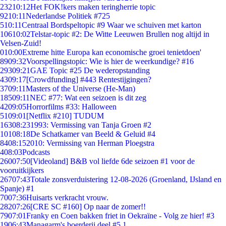
232
10:12
Het FOK!kers maken teringherrie topic
92
10:11
Nederlandse Politiek #725
5
10:11
Centraal Bordspeltopic #9 Waar we schuiven met karton
106
10:02
Telstar-topic #2: De Witte Leeuwen Brullen nog altijd in
Velsen-Zuid!
0
10:00
Extreme hitte Europa kan economische groei tenietdoen'
89
09:32
Voorspellingstopic: Wie is hier de weerkundige? #16
293
09:21
GAE Topic #25 De wederopstanding
43
09:17
[Crowdfunding] #443 Rentestijgingen?
37
09:11
Masters of the Universe (He-Man)
185
09:11
NEC #77: Wat een seizoen is dit zeg
42
09:05
Horrorfilms #33: Halloween
51
09:01
[Netflix #210] TUDUM
163
08:23
1993: Vermissing van Tanja Groen #2
101
08:18
De Schatkamer van Beeld & Geluid #4
84
08:15
2010: Vermissing van Herman Ploegstra
4
08:03
Podcasts
260
07:50
[Videoland] B&B vol liefde 6de seizoen #1 voor de
vooruitkijkers
267
07:43
Totale zonsverduistering 12-08-2026 (Groenland, IJsland en
Spanje) #1
70
07:36
Huisarts verkracht vrouw.
282
07:26
[CRE SC #160] Op naar de zomer!!
79
07:01
Franky en Coen bakken friet in Oekraïne - Volg ze hier! #3
19
06:43
Managarm's boerderij deel #5.1