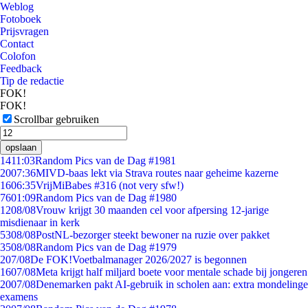
Weblog
Fotoboek
Prijsvragen
Contact
Colofon
Feedback
Tip de redactie
FOK!
FOK!
Scrollbar gebruiken
opslaan
14
11:03
Random Pics van de Dag #1981
20
07:36
MIVD-baas lekt via Strava routes naar geheime kazerne
16
06:35
VrijMiBabes #316 (not very sfw!)
76
01:09
Random Pics van de Dag #1980
12
08/08
Vrouw krijgt 30 maanden cel voor afpersing 12-jarige
misdienaar in kerk
53
08/08
PostNL-bezorger steekt bewoner na ruzie over pakket
35
08/08
Random Pics van de Dag #1979
2
07/08
De FOK!Voetbalmanager 2026/2027 is begonnen
16
07/08
Meta krijgt half miljard boete voor mentale schade bij jongeren
20
07/08
Denemarken pakt AI-gebruik in scholen aan: extra mondelinge
examens