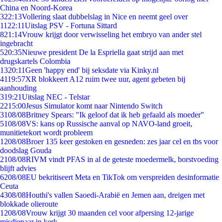
China en Noord-Korea
3
22:13
Vollering slaat dubbelslag in Nice en neemt geel over
11
22:11
Uitslag PSV - Fortuna Sittard
8
21:14
Vrouw krijgt door verwisseling het embryo van ander stel
ingebracht
5
20:35
Nieuwe president De la Espriella gaat strijd aan met
drugskartels Colombia
13
20:11
Geen 'happy end' bij seksdate via Kinky.nl
41
19:57
XR blokkeert A12 ruim twee uur, agent gebeten bij
aanhouding
3
19:21
Uitslag NEC - Telstar
22
15:00
Jesus Simulator komt naar Nintendo Switch
31
08/08
Britney Spears: "Ik geloof dat ik heb gefaald als moeder"
51
08/08
VS: kans op Russische aanval op NAVO-land groeit,
munitietekort wordt probleem
12
08/08
Broer 135 keer gestoken en gesneden: zes jaar cel en tbs voor
doodslag Gouda
21
08/08
RIVM vindt PFAS in al de geteste moedermelk, borstvoeding
blijft advies
62
08/08
EU bekritiseert Meta en TikTok om verspreiden desinformatie
Ceuta
43
08/08
Houthi's vallen Saoedi-Arabië en Jemen aan, dreigen met
blokkade olieroute
12
08/08
Vrouw krijgt 30 maanden cel voor afpersing 12-jarige
misdienaar in kerk