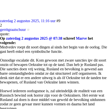
zaterdag 2 augustus 2025, 11:16 uur
#9
2
gerritgraaischuur
quote:
Op
zaterdag 2 augustus 2025 @ 07:38
schreef
Marve
het
volgende:
Medvedev roept dit soort dingen al sinds het begin van de oorlog. Die
gast heeft enkel een symbolische functie.
Onnodige escalatie dit. Kom gewoon met zware sancties ipv dit soort
onzin of bewapen Oekraïne tot op de tand. Dan heb je Rusland pas.
Die sancties doen vrij weinig, Rusland en bevolking is gewend aan
barre omstandigheden omdat ze dat structureel zelf organiseren. Ik
denk niet dat er een andere uitweg is als óf Oekraïne tot de tanden toe
bewapenen, of Rusland van Oekraïne laten winnen.
Hoewel iedereen oorlogsmoe is, zal uiteindelijk de realiteit van een
Russisch bewind ook horror zijn voor de Oekraïners. Het eerste wat
Rusland zal doen is door middel van geweld de bevolking uitdunnen
zodat ze geen gevaar meer kunnen vormen en daarna het land
leegzuigen.