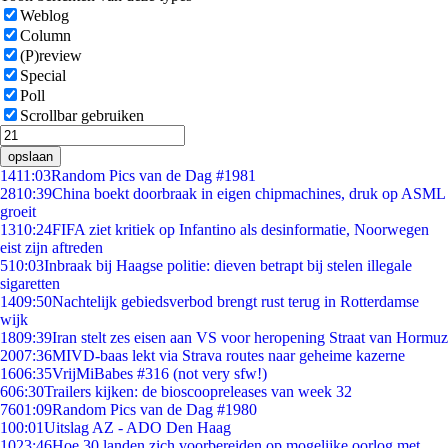
Weblog
Column
(P)review
Special
Poll
Scrollbar gebruiken
opslaan
14
11:03
Random Pics van de Dag #1981
28
10:39
China boekt doorbraak in eigen chipmachines, druk op ASML
groeit
13
10:24
FIFA ziet kritiek op Infantino als desinformatie, Noorwegen
eist zijn aftreden
5
10:03
Inbraak bij Haagse politie: dieven betrapt bij stelen illegale
sigaretten
14
09:50
Nachtelijk gebiedsverbod brengt rust terug in Rotterdamse
wijk
18
09:39
Iran stelt zes eisen aan VS voor heropening Straat van Hormuz
20
07:36
MIVD-baas lekt via Strava routes naar geheime kazerne
16
06:35
VrijMiBabes #316 (not very sfw!)
6
06:30
Trailers kijken: de bioscoopreleases van week 32
76
01:09
Random Pics van de Dag #1980
1
00:01
Uitslag AZ - ADO Den Haag
10
23:46
Hoe 30 landen zich voorbereiden op mogelijke oorlog met