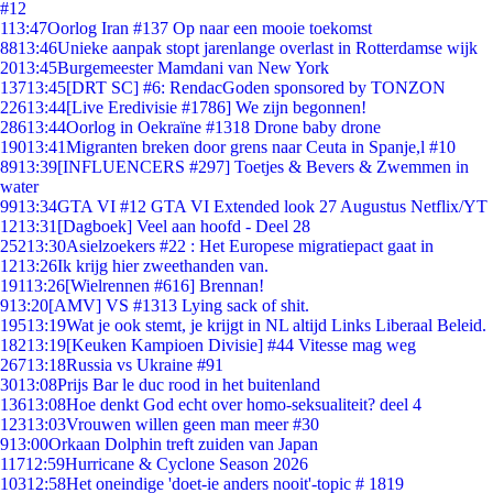
#12
1
13:47
Oorlog Iran #137 Op naar een mooie toekomst
88
13:46
Unieke aanpak stopt jarenlange overlast in Rotterdamse wijk
20
13:45
Burgemeester Mamdani van New York
137
13:45
[DRT SC] #6: RendacGoden sponsored by TONZON
226
13:44
[Live Eredivisie #1786] We zijn begonnen!
286
13:44
Oorlog in Oekraïne #1318 Drone baby drone
190
13:41
Migranten breken door grens naar Ceuta in Spanje,l #10
89
13:39
[INFLUENCERS #297] Toetjes & Bevers & Zwemmen in
water
99
13:34
GTA VI #12 GTA VI Extended look 27 Augustus Netflix/YT
12
13:31
[Dagboek] Veel aan hoofd - Deel 28
252
13:30
Asielzoekers #22 : Het Europese migratiepact gaat in
12
13:26
Ik krijg hier zweethanden van.
191
13:26
[Wielrennen #616] Brennan!
9
13:20
[AMV] VS #1313 Lying sack of shit.
195
13:19
Wat je ook stemt, je krijgt in NL altijd Links Liberaal Beleid.
182
13:19
[Keuken Kampioen Divisie] #44 Vitesse mag weg
267
13:18
Russia vs Ukraine #91
30
13:08
Prijs Bar le duc rood in het buitenland
136
13:08
Hoe denkt God echt over homo-seksualiteit? deel 4
123
13:03
Vrouwen willen geen man meer #30
9
13:00
Orkaan Dolphin treft zuiden van Japan
117
12:59
Hurricane & Cyclone Season 2026
103
12:58
Het oneindige 'doet-ie anders nooit'-topic # 1819