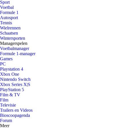
Sport
Voetbal
Formule 1
Autosport
Tennis
Wielrennen
Schaatsen
Wintersporten
Managerspelen
Voetbalmanager
Formule 1-manager
Games
PC
Playstation 4
Xbox One
Nintendo Switch
Xbox Series X|S
PlayStation 5
Film & TV
Film
Televisie
Trailers en Videos
Bioscoopagenda
Forum
Meer