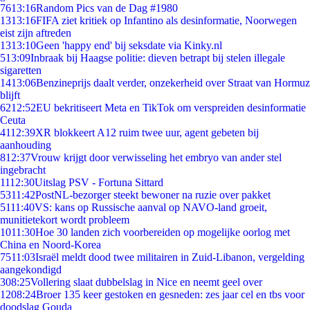
76
13:16
Random Pics van de Dag #1980
13
13:16
FIFA ziet kritiek op Infantino als desinformatie, Noorwegen
eist zijn aftreden
13
13:10
Geen 'happy end' bij seksdate via Kinky.nl
5
13:09
Inbraak bij Haagse politie: dieven betrapt bij stelen illegale
sigaretten
14
13:06
Benzineprijs daalt verder, onzekerheid over Straat van Hormuz
blijft
62
12:52
EU bekritiseert Meta en TikTok om verspreiden desinformatie
Ceuta
41
12:39
XR blokkeert A12 ruim twee uur, agent gebeten bij
aanhouding
8
12:37
Vrouw krijgt door verwisseling het embryo van ander stel
ingebracht
11
12:30
Uitslag PSV - Fortuna Sittard
53
11:42
PostNL-bezorger steekt bewoner na ruzie over pakket
51
11:40
VS: kans op Russische aanval op NAVO-land groeit,
munitietekort wordt probleem
10
11:30
Hoe 30 landen zich voorbereiden op mogelijke oorlog met
China en Noord-Korea
75
11:03
Israël meldt dood twee militairen in Zuid-Libanon, vergelding
aangekondigd
3
08:25
Vollering slaat dubbelslag in Nice en neemt geel over
12
08:24
Broer 135 keer gestoken en gesneden: zes jaar cel en tbs voor
doodslag Gouda