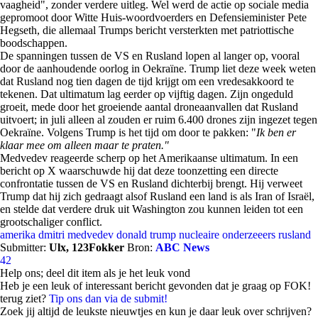
vaagheid", zonder verdere uitleg. Wel werd de actie op sociale media
gepromoot door Witte Huis-woordvoerders en Defensieminister Pete
Hegseth, die allemaal Trumps bericht versterkten met patriottische
boodschappen.
De spanningen tussen de VS en Rusland lopen al langer op, vooral
door de aanhoudende oorlog in Oekraïne. Trump liet deze week weten
dat Rusland nog tien dagen de tijd krijgt om een vredesakkoord te
tekenen. Dat ultimatum lag eerder op vijftig dagen. Zijn ongeduld
groeit, mede door het groeiende aantal droneaanvallen dat Rusland
uitvoert; in juli alleen al zouden er ruim 6.400 drones zijn ingezet tegen
Oekraïne. Volgens Trump is het tijd om door te pakken: "
Ik ben er
klaar mee om alleen maar te praten."
Medvedev reageerde scherp op het Amerikaanse ultimatum. In een
bericht op X waarschuwde hij dat deze toonzetting een directe
confrontatie tussen de VS en Rusland dichterbij brengt. Hij verweet
Trump dat hij zich gedraagt alsof Rusland een land is als Iran of Israël,
en stelde dat verdere druk uit Washington zou kunnen leiden tot een
grootschaliger conflict.
amerika
dmitri medvedev
donald trump
nucleaire onderzeeers
rusland
Submitter:
Ulx, 123Fokker
Bron:
ABC News
42
Help ons; deel dit item als je het leuk vond
Heb je een leuk of interessant bericht gevonden dat je graag op FOK!
terug ziet?
Tip ons dan via de submit!
Zoek jij altijd de leukste nieuwtjes en kun je daar leuk over schrijven?