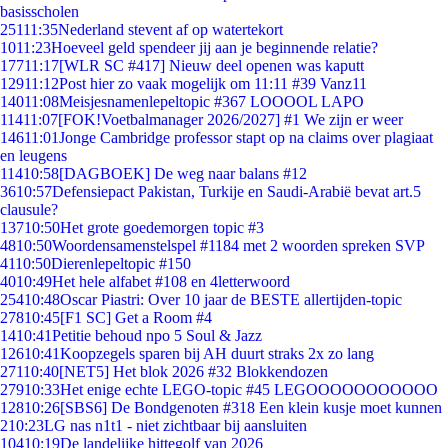
basisscholen
251
11:35
Nederland stevent af op watertekort
10
11:23
Hoeveel geld spendeer jij aan je beginnende relatie?
177
11:17
[WLR SC #417] Nieuw deel openen was kaputt
129
11:12
Post hier zo vaak mogelijk om 11:11 #39 Vanz11
140
11:08
Meisjesnamenlepeltopic #367 LOOOOL LAPO
114
11:07
[FOK!Voetbalmanager 2026/2027] #1 We zijn er weer
146
11:01
Jonge Cambridge professor stapt op na claims over plagiaat
en leugens
114
10:58
[DAGBOEK] De weg naar balans #12
36
10:57
Defensiepact Pakistan, Turkije en Saudi-Arabië bevat art.5
clausule?
137
10:50
Het grote goedemorgen topic #3
48
10:50
Woordensamenstelspel #1184 met 2 woorden spreken SVP
41
10:50
Dierenlepeltopic #150
40
10:49
Het hele alfabet #108 en 4letterwoord
254
10:48
Oscar Piastri: Over 10 jaar de BESTE allertijden-topic
278
10:45
[F1 SC] Get a Room #4
14
10:41
Petitie behoud npo 5 Soul & Jazz
126
10:41
Koopzegels sparen bij AH duurt straks 2x zo lang
271
10:40
[NET5] Het blok 2026 #32 Blokkendozen
279
10:33
Het enige echte LEGO-topic #45 LEGOOOOOOOOOOO
128
10:26
[SBS6] De Bondgenoten #318 Een klein kusje moet kunnen
2
10:23
LG nas n1t1 - niet zichtbaar bij aansluiten
104
10:19
De landelijke hittegolf van 2026