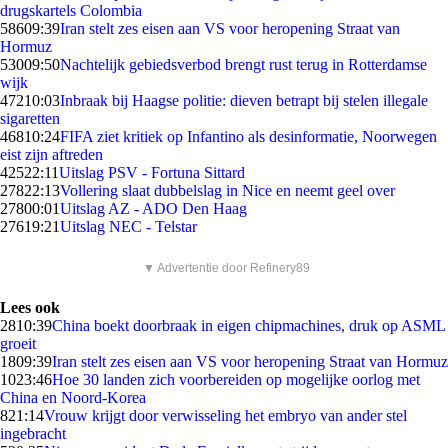
drugskartels Colombia
586
09:39
Iran stelt zes eisen aan VS voor heropening Straat van
Hormuz
530
09:50
Nachtelijk gebiedsverbod brengt rust terug in Rotterdamse
wijk
472
10:03
Inbraak bij Haagse politie: dieven betrapt bij stelen illegale
sigaretten
468
10:24
FIFA ziet kritiek op Infantino als desinformatie, Noorwegen
eist zijn aftreden
425
22:11
Uitslag PSV - Fortuna Sittard
278
22:13
Vollering slaat dubbelslag in Nice en neemt geel over
278
00:01
Uitslag AZ - ADO Den Haag
276
19:21
Uitslag NEC - Telstar
▼ Advertentie door Refinery89
Lees ook
28
10:39
China boekt doorbraak in eigen chipmachines, druk op ASML
groeit
18
09:39
Iran stelt zes eisen aan VS voor heropening Straat van Hormuz
10
23:46
Hoe 30 landen zich voorbereiden op mogelijke oorlog met
China en Noord-Korea
8
21:14
Vrouw krijgt door verwisseling het embryo van ander stel
ingebracht