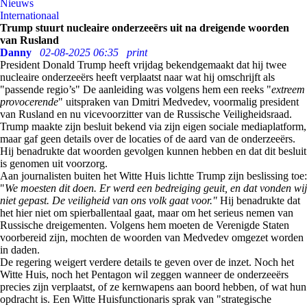
Nieuws
Internationaal
Trump stuurt nucleaire onderzeeërs uit na dreigende woorden
van Rusland
Danny
02-08-2025 06:35
print
President Donald Trump heeft vrijdag bekendgemaakt dat hij twee
nucleaire onderzeeërs heeft verplaatst naar wat hij omschrijft als
"passende regio’s" De aanleiding was volgens hem een reeks "
extreem
provocerende
" uitspraken van Dmitri Medvedev, voormalig president
van Rusland en nu vicevoorzitter van de Russische Veiligheidsraad.
Trump maakte zijn besluit bekend via zijn eigen sociale mediaplatform,
maar gaf geen details over de locaties of de aard van de onderzeeërs.
Hij benadrukte dat woorden gevolgen kunnen hebben en dat dit besluit
is genomen uit voorzorg.
Aan journalisten buiten het Witte Huis lichtte Trump zijn beslissing toe:
"
We moesten dit doen. Er werd een bedreiging geuit, en dat vonden wij
niet gepast. De veiligheid van ons volk gaat voor."
Hij benadrukte dat
het hier niet om spierballentaal gaat, maar om het serieus nemen van
Russische dreigementen. Volgens hem moeten de Verenigde Staten
voorbereid zijn, mochten de woorden van Medvedev omgezet worden
in daden.
De regering weigert verdere details te geven over de inzet. Noch het
Witte Huis, noch het Pentagon wil zeggen wanneer de onderzeeërs
precies zijn verplaatst, of ze kernwapens aan boord hebben, of wat hun
opdracht is. Een Witte Huisfunctionaris sprak van "strategische