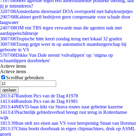
71
07/08
Meer agressie tegen een andersluidende politieke mening, laat
jij je intimideren?
32
07/08
Amsterdams dierenasiel DOA overspoeld met babykonijntjes
29
07/08
Kabinet geeft bedrijven geen compensatie voor schade door
laagwater
24
07/08
OM eist TBS tegen verwarde man die agenten stak met
aardappelschilmesje
30
07/08
Tropische hitte keert zondag terug met lokaal 32 graden
30
07/08
Trump grijpt weer in op automatisch staatsburgerschap bij
geboorte in VS
57
07/08
Dikke Van Dale neemt 'vulvalippen' op: 'stigma op
schaamlippen doorbreken'
Actieve items
Actieve items
Scrollbar gebruiken
opslaan
20
13:47
Random Pics van de Dag #1978
14
13:44
Random Pics van de Dag #1981
20
13:44
MIVD-baas lekt via Strava routes naar geheime kazerne
14
13:43
Nachtelijk gebiedsverbod brengt rust terug in Rotterdamse
wijk
18
13:39
Iran stelt zes eisen aan VS voor heropening Straat van Hormuz
28
13:37
China boekt doorbraak in eigen chipmachines, druk op ASML
groeit