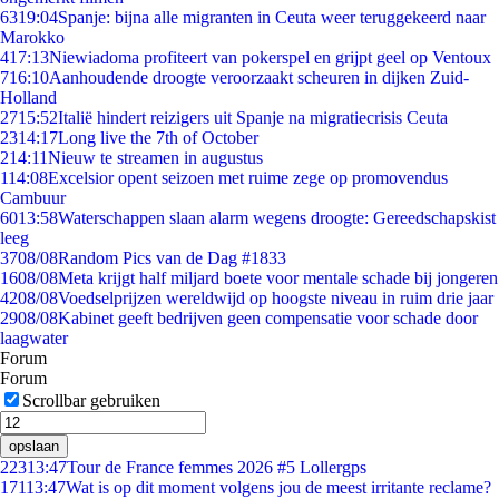
63
19:04
Spanje: bijna alle migranten in Ceuta weer teruggekeerd naar
Marokko
4
17:13
Niewiadoma profiteert van pokerspel en grijpt geel op Ventoux
7
16:10
Aanhoudende droogte veroorzaakt scheuren in dijken Zuid-
Holland
27
15:52
Italië hindert reizigers uit Spanje na migratiecrisis Ceuta
23
14:17
Long live the 7th of October
2
14:11
Nieuw te streamen in augustus
1
14:08
Excelsior opent seizoen met ruime zege op promovendus
Cambuur
60
13:58
Waterschappen slaan alarm wegens droogte: Gereedschapskist
leeg
37
08/08
Random Pics van de Dag #1833
16
08/08
Meta krijgt half miljard boete voor mentale schade bij jongeren
42
08/08
Voedselprijzen wereldwijd op hoogste niveau in ruim drie jaar
29
08/08
Kabinet geeft bedrijven geen compensatie voor schade door
laagwater
Forum
Forum
Scrollbar gebruiken
opslaan
223
13:47
Tour de France femmes 2026 #5 Lollergps
171
13:47
Wat is op dit moment volgens jou de meest irritante reclame?