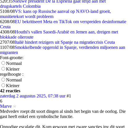
5
20:35
Nieuwe president De la Espriella gaat strijd aan met
drugskartels Colombia
51
08/08
VS: kans op Russische aanval op NAVO-land groeit,
munitietekort wordt probleem
62
08/08
EU bekritiseert Meta en TikTok om verspreiden desinformatie
Ceuta
43
08/08
Houthi's vallen Saoedi-Arabië en Jemen aan, dreigen met
blokkade olieroute
27
07/08
Italië hindert reizigers uit Spanje na migratiecrisis Ceuta
11
07/08
Smokkelbende opgerold in Spanje, verdienden miljoenen aan
migranten
Font-grootte:
Normaal
Kleiner
regelhoogte :
Normaal
Kleiner
42 reacties
zaterdag 2 augustus 2025, 07:38 uur
#1
6
Marve
Medvedev roept dit soort dingen al sinds het begin van de oorlog. Die
gast heeft enkel een symbolische functie.
Onnodige escalatie dit. Kom gewoon met zware sancties ipv dit soort