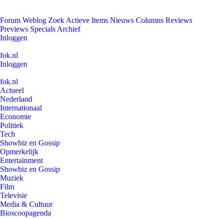
Forum
Weblog
Zoek
Actieve Items
Nieuws
Columns
Reviews
Previews
Specials
Archief
Inloggen
fok.nl
Inloggen
fok.nl
Actueel
Nederland
Internationaal
Economie
Politiek
Tech
Showbiz en Gossip
Opmerkelijk
Entertainment
Showbiz en Gossip
Muziek
Film
Televisie
Media & Cultuur
Bioscoopagenda