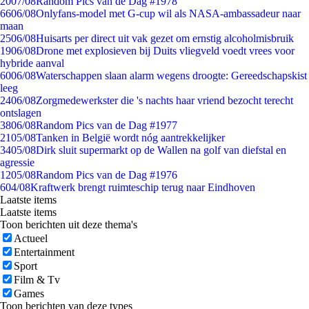
20
07/08
Random Pics van de Dag #1978
66
06/08
Onlyfans-model met G-cup wil als NASA-ambassadeur naar
maan
25
06/08
Huisarts per direct uit vak gezet om ernstig alcoholmisbruik
19
06/08
Drone met explosieven bij Duits vliegveld voedt vrees voor
hybride aanval
60
06/08
Waterschappen slaan alarm wegens droogte: Gereedschapskist
leeg
24
06/08
Zorgmedewerkster die 's nachts haar vriend bezocht terecht
ontslagen
38
06/08
Random Pics van de Dag #1977
21
05/08
Tanken in België wordt nóg aantrekkelijker
34
05/08
Dirk sluit supermarkt op de Wallen na golf van diefstal en
agressie
12
05/08
Random Pics van de Dag #1976
6
04/08
Kraftwerk brengt ruimteschip terug naar Eindhoven
Laatste items
Laatste items
Toon berichten uit deze thema's
Actueel
Entertainment
Sport
Film & Tv
Games
Toon berichten van deze types