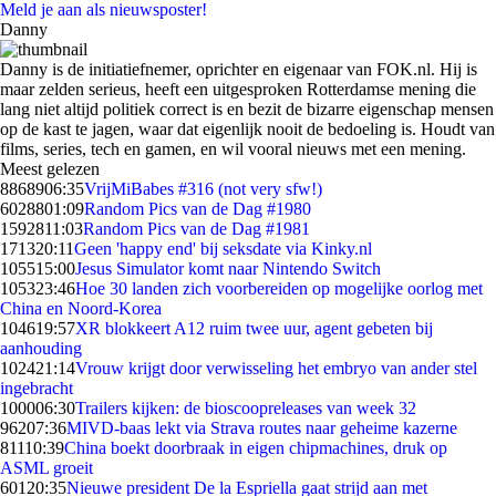
Meld je aan als nieuwsposter!
Danny
Danny is de initiatiefnemer, oprichter en eigenaar van FOK.nl. Hij is
maar zelden serieus, heeft een uitgesproken Rotterdamse mening die
lang niet altijd politiek correct is en bezit de bizarre eigenschap mensen
op de kast te jagen, waar dat eigenlijk nooit de bedoeling is. Houdt van
films, series, tech en gamen, en wil vooral nieuws met een mening.
Meest gelezen
88689
06:35
VrijMiBabes #316 (not very sfw!)
60288
01:09
Random Pics van de Dag #1980
15928
11:03
Random Pics van de Dag #1981
1713
20:11
Geen 'happy end' bij seksdate via Kinky.nl
1055
15:00
Jesus Simulator komt naar Nintendo Switch
1053
23:46
Hoe 30 landen zich voorbereiden op mogelijke oorlog met
China en Noord-Korea
1046
19:57
XR blokkeert A12 ruim twee uur, agent gebeten bij
aanhouding
1024
21:14
Vrouw krijgt door verwisseling het embryo van ander stel
ingebracht
1000
06:30
Trailers kijken: de bioscoopreleases van week 32
962
07:36
MIVD-baas lekt via Strava routes naar geheime kazerne
811
10:39
China boekt doorbraak in eigen chipmachines, druk op
ASML groeit
601
20:35
Nieuwe president De la Espriella gaat strijd aan met