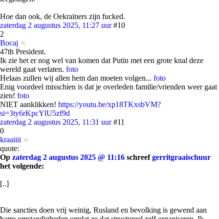
Hoe dan ook, de Oekraïners zijn fucked.
zaterdag 2 augustus 2025, 11:27 uur
#10
2
Bocaj
47th President.
Ik zie het er nog wel van komen dat Putin met een grote knal deze
wereld gaat verlaten.
foto
Helaas zullen wij allen hem dan moeten volgen...
foto
Enig voordeel misschien is dat je overleden familie/vrienden weer gaat
zien!
foto
NIET aanklikken!
https://youtu.be/xp18TKxsbVM?
si=3ty6rKpcYlU5zf9d
zaterdag 2 augustus 2025, 11:31 uur
#11
0
kraaiiii
quote:
Op
zaterdag 2 augustus 2025 @ 11:16
schreef
gerritgraaischuur
het volgende:
[..]
Die sancties doen vrij weinig, Rusland en bevolking is gewend aan
barre omstandigheden omdat ze dat structureel zelf organiseren. Ik