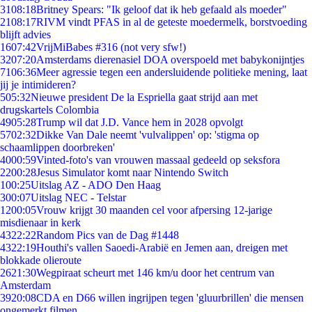
31
08:18
Britney Spears: "Ik geloof dat ik heb gefaald als moeder"
21
08:17
RIVM vindt PFAS in al de geteste moedermelk, borstvoeding
blijft advies
16
07:42
VrijMiBabes #316 (not very sfw!)
32
07:20
Amsterdams dierenasiel DOA overspoeld met babykonijntjes
71
06:36
Meer agressie tegen een andersluidende politieke mening, laat
jij je intimideren?
5
05:32
Nieuwe president De la Espriella gaat strijd aan met
drugskartels Colombia
49
05:28
Trump wil dat J.D. Vance hem in 2028 opvolgt
57
02:32
Dikke Van Dale neemt 'vulvalippen' op: 'stigma op
schaamlippen doorbreken'
40
00:59
Vinted-foto's van vrouwen massaal gedeeld op seksfora
22
00:28
Jesus Simulator komt naar Nintendo Switch
1
00:25
Uitslag AZ - ADO Den Haag
3
00:07
Uitslag NEC - Telstar
12
00:05
Vrouw krijgt 30 maanden cel voor afpersing 12-jarige
misdienaar in kerk
43
22:22
Random Pics van de Dag #1448
43
22:19
Houthi's vallen Saoedi-Arabië en Jemen aan, dreigen met
blokkade olieroute
26
21:30
Wegpiraat scheurt met 146 km/u door het centrum van
Amsterdam
39
20:08
CDA en D66 willen ingrijpen tegen 'gluurbrillen' die mensen
ongemerkt filmen