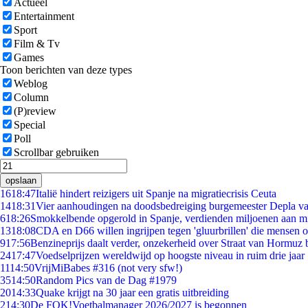
Actueel
Entertainment
Sport
Film & Tv
Games
Toon berichten van deze types
Weblog
Column
(P)review
Special
Poll
Scrollbar gebruiken
opslaan
16
18:47
Italië hindert reizigers uit Spanje na migratiecrisis Ceuta
14
18:31
Vier aanhoudingen na doodsbedreiging burgemeester Depla v
6
18:26
Smokkelbende opgerold in Spanje, verdienden miljoenen aan m
13
18:08
CDA en D66 willen ingrijpen tegen 'gluurbrillen' die mensen 
9
17:56
Benzineprijs daalt verder, onzekerheid over Straat van Hormuz bl
24
17:47
Voedselprijzen wereldwijd op hoogste niveau in ruim drie jaar
11
14:50
VrijMiBabes #316 (not very sfw!)
35
14:50
Random Pics van de Dag #1979
20
14:33
Quake krijgt na 30 jaar een gratis uitbreiding
2
14:30
De FOK!Voetbalmanager 2026/2027 is begonnen