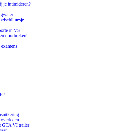
j je intimideren?
agwater
pelschilmesje
oorte in VS
pen doorbreken'
e examens
app
suitkering
d overleden
e GTA VI trailer
maan