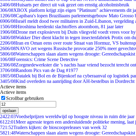
24
06/08
Huisarts per direct uit vak gezet om ernstig alcoholmisbruik
3
06/08
XBOX platform krijgt zijn eigen "Platinum" achievements dit ja
12
06/08
Capibara's lopen Braziliaans parlementsgebouw Mato Grosso 
69
06/08
Israël meldt dood twee militairen in Zuid-Libanon, vergeldin
15
06/08
Hiroshima herdenkt slachtoffers atoombom, 81 jaar later
19
06/08
Drone met explosieven bij Duits vliegveld voedt vrees voor hy
34
06/08
Wakker Dier dient klacht in tegen insectenfabriek Protix om 
22
06/08
Iran en Oman eens over route Straat van Hormuz, VS buitensp
26
06/08
NAVO zet wegens Russische provocatie 250% meer gevechtsvl
58
06/08
Waterschappen slaan alarm wegens droogte: Gereedschapskist
1
06/08
Forensics: Crime Scene Detective
23
06/08
Zorgmedewerkster die 's nachts haar vriend bezocht terecht on
37
06/08
Random Pics van de Dag #1977
18
05/08
Datalek bij Bol en de Bijenkorf na cyberaanval op logistiek pa
34
05/08
Kind overleden na aanrijding door AH-bestelbus in Dordrecht
Actieve items
Actieve items
Scrollbar gebruiken
opslaan
24
22:03
Voedselprijzen wereldwijd op hoogste niveau in ruim drie jaar
61
22:01
Meer agressie tegen een andersluidende politieke mening, laat j
7
21:52
Trailers kijken: de bioscoopreleases van week 32
58
21:48
Waterschappen slaan alarm wegens droogte: Gereedschapskist