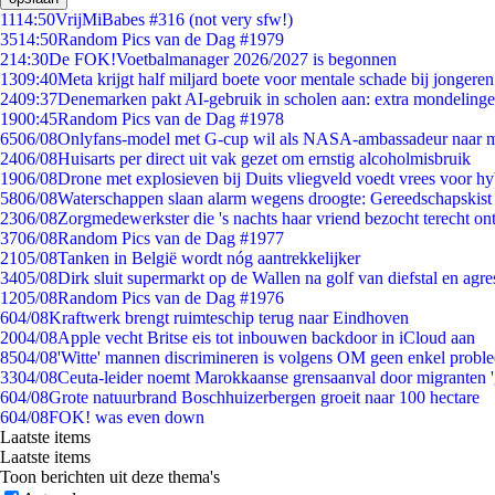
11
14:50
VrijMiBabes #316 (not very sfw!)
35
14:50
Random Pics van de Dag #1979
2
14:30
De FOK!Voetbalmanager 2026/2027 is begonnen
13
09:40
Meta krijgt half miljard boete voor mentale schade bij jongeren
24
09:37
Denemarken pakt AI-gebruik in scholen aan: extra mondeling
19
00:45
Random Pics van de Dag #1978
65
06/08
Onlyfans-model met G-cup wil als NASA-ambassadeur naar 
24
06/08
Huisarts per direct uit vak gezet om ernstig alcoholmisbruik
19
06/08
Drone met explosieven bij Duits vliegveld voedt vrees voor hy
58
06/08
Waterschappen slaan alarm wegens droogte: Gereedschapskist
23
06/08
Zorgmedewerkster die 's nachts haar vriend bezocht terecht on
37
06/08
Random Pics van de Dag #1977
21
05/08
Tanken in België wordt nóg aantrekkelijker
34
05/08
Dirk sluit supermarkt op de Wallen na golf van diefstal en agre
12
05/08
Random Pics van de Dag #1976
6
04/08
Kraftwerk brengt ruimteschip terug naar Eindhoven
20
04/08
Apple vecht Britse eis tot inbouwen backdoor in iCloud aan
85
04/08
'Witte' mannen discrimineren is volgens OM geen enkel probl
33
04/08
Ceuta-leider noemt Marokkaanse grensaanval door migranten 
6
04/08
Grote natuurbrand Boschhuizerbergen groeit naar 100 hectare
6
04/08
FOK! was even down
Laatste items
Laatste items
Toon berichten uit deze thema's