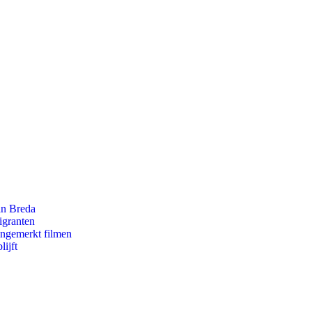
an Breda
igranten
ongemerkt filmen
ijft