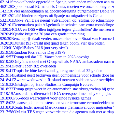
6
21:41
Smokkelbende opgerold in Spanje, verdienden miljoenen aan m
46
21:30
Spoedberaad EU na crisis Ceuta, moeten we onze buitengrenz
14
21:30
Vier aanhoudingen na doodsbedreiging burgemeester Depla v
16
21:20
Italië hindert reizigers uit Spanje na migratiecrisis Ceuta
53
21:03
Dikke Van Dale neemt 'vulvalippen' op: 'stigma op schaamlip
24
21:01
Denemarken pakt AI-gebruik in scholen aan: extra mondeling
13
20:54
CDA en D66 willen ingrijpen tegen 'gluurbrillen' die mensen 
20
20:49
Quake krijgt na 30 jaar een gratis uitbreiding
9
20:30
Benzineprijs daalt verder, onzekerheid over Straat van Hormuz bl
36
20:20
Duitser (93) crasht met quad tegen boom, vier gewonden
11
20:01
VrijMiBabes #316 (not very sfw!)
35
19:58
Random Pics van de Dag #1979
46
19:57
Trump wil dat J.D. Vance hem in 2028 opvolgt
65
19:50
Onlyfans-model met G-cup wil als NASA-ambassadeur naar 
25
19:43
Peter Faber (82) overleden
29
19:41
Tropische hitte keert zondag terug met lokaal 32 graden
25
19:14
Kabinet geeft bedrijven geen compensatie voor schade door la
24
18:41
'Zwarte weduwes' in Rusland trouwen soldaten voor overlijden
15
18:32
Ontslagen bij Halo Studios na Campaign Evolved
30
18:32
Trump grijpt weer in op automatisch staatsburgerschap bij geb
31
18:19
Amsterdams dierenasiel DOA overspoeld met babykonijntjes
19
18:06
PS5-doos waarschuwt voor einde fysieke games
37
18:02
Spaanse politie: minstens tien voor terrorisme veroordeelden 
33
18:02
Ceuta-leider noemt Marokkaanse grensaanval door migranten 
23
17:58
OM eist TBS tegen verwarde man die agenten stak met aardap