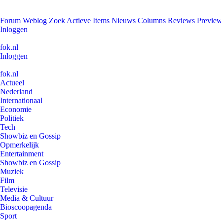
Forum
Weblog
Zoek
Actieve Items
Nieuws
Columns
Reviews
Previe
Inloggen
fok.nl
Inloggen
fok.nl
Actueel
Nederland
Internationaal
Economie
Politiek
Tech
Showbiz en Gossip
Opmerkelijk
Entertainment
Showbiz en Gossip
Muziek
Film
Televisie
Media & Cultuur
Bioscoopagenda
Sport