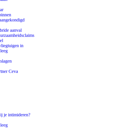
ar
binnen
g aangekondigd
bride aanval
duurzaamheidsclaims
el
iegtuigen in
 leeg
tslagen
rtner Ceva
ij je intimideren?
 leeg