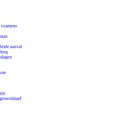
e examens
maan
bride aanval
 leeg
tslagen
ssie
eem
'gruweldaad'