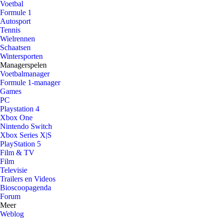
Voetbal
Formule 1
Autosport
Tennis
Wielrennen
Schaatsen
Wintersporten
Managerspelen
Voetbalmanager
Formule 1-manager
Games
PC
Playstation 4
Xbox One
Nintendo Switch
Xbox Series X|S
PlayStation 5
Film & TV
Film
Televisie
Trailers en Videos
Bioscoopagenda
Forum
Meer
Weblog