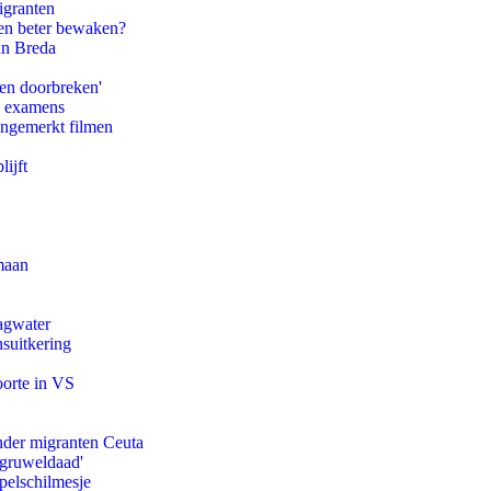
igranten
en beter bewaken?
an Breda
pen doorbreken'
e examens
ongemerkt filmen
ijft
maan
agwater
suitkering
oorte in VS
onder migranten Ceuta
'gruweldaad'
pelschilmesje