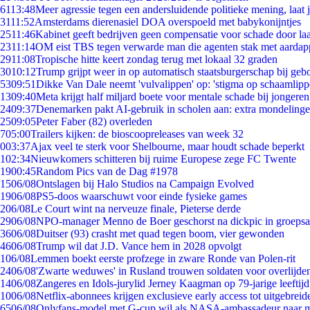
61
13:48
Meer agressie tegen een andersluidende politieke mening, laat ji
31
11:52
Amsterdams dierenasiel DOA overspoeld met babykonijntjes
25
11:46
Kabinet geeft bedrijven geen compensatie voor schade door la
23
11:14
OM eist TBS tegen verwarde man die agenten stak met aardap
29
11:08
Tropische hitte keert zondag terug met lokaal 32 graden
30
10:12
Trump grijpt weer in op automatisch staatsburgerschap bij geb
53
09:51
Dikke Van Dale neemt 'vulvalippen' op: 'stigma op schaamlip
13
09:40
Meta krijgt half miljard boete voor mentale schade bij jongeren
24
09:37
Denemarken pakt AI-gebruik in scholen aan: extra mondeling
25
09:05
Peter Faber (82) overleden
7
05:00
Trailers kijken: de bioscoopreleases van week 32
0
03:37
Ajax veel te sterk voor Shelbourne, maar houdt schade beperkt
1
02:34
Nieuwkomers schitteren bij ruime Europese zege FC Twente
19
00:45
Random Pics van de Dag #1978
15
06/08
Ontslagen bij Halo Studios na Campaign Evolved
19
06/08
PS5-doos waarschuwt voor einde fysieke games
2
06/08
Le Court wint na nerveuze finale, Pieterse derde
29
06/08
NPO-manager Menno de Boer geschorst na dickpic in groeps
36
06/08
Duitser (93) crasht met quad tegen boom, vier gewonden
46
06/08
Trump wil dat J.D. Vance hem in 2028 opvolgt
1
06/08
Lemmen boekt eerste profzege in zware Ronde van Polen-rit
24
06/08
'Zwarte weduwes' in Rusland trouwen soldaten voor overlijden
14
06/08
Zangeres en Idols-jurylid Jerney Kaagman op 79-jarige leeftij
10
06/08
Netflix-abonnees krijgen exclusieve early access tot uitgebreid
65
06/08
Onlyfans-model met G-cup wil als NASA-ambassadeur naar 