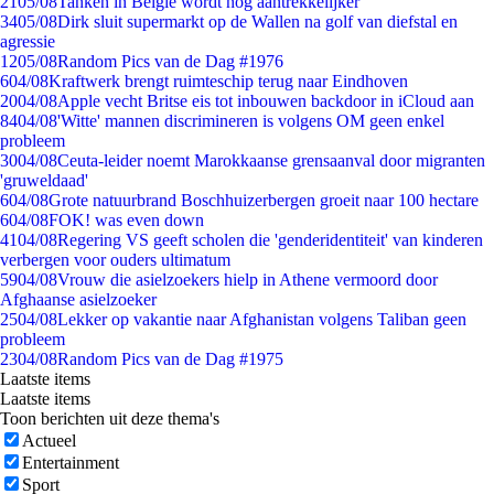
21
05/08
Tanken in België wordt nóg aantrekkelijker
34
05/08
Dirk sluit supermarkt op de Wallen na golf van diefstal en
agressie
12
05/08
Random Pics van de Dag #1976
6
04/08
Kraftwerk brengt ruimteschip terug naar Eindhoven
20
04/08
Apple vecht Britse eis tot inbouwen backdoor in iCloud aan
84
04/08
'Witte' mannen discrimineren is volgens OM geen enkel
probleem
30
04/08
Ceuta-leider noemt Marokkaanse grensaanval door migranten
'gruweldaad'
6
04/08
Grote natuurbrand Boschhuizerbergen groeit naar 100 hectare
6
04/08
FOK! was even down
41
04/08
Regering VS geeft scholen die 'genderidentiteit' van kinderen
verbergen voor ouders ultimatum
59
04/08
Vrouw die asielzoekers hielp in Athene vermoord door
Afghaanse asielzoeker
25
04/08
Lekker op vakantie naar Afghanistan volgens Taliban geen
probleem
23
04/08
Random Pics van de Dag #1975
Laatste items
Laatste items
Toon berichten uit deze thema's
Actueel
Entertainment
Sport