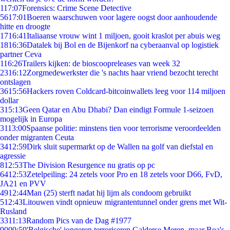
1
17:07
Forensics: Crime Scene Detective
56
17:01
Boeren waarschuwen voor lagere oogst door aanhoudende
hitte en droogte
17
16:41
Italiaanse vrouw wint 1 miljoen, gooit kraslot per abuis weg
18
16:36
Datalek bij Bol en de Bijenkorf na cyberaanval op logistiek
partner Ceva
1
16:26
Trailers kijken: de bioscoopreleases van week 32
23
16:12
Zorgmedewerkster die 's nachts haar vriend bezocht terecht
ontslagen
36
15:56
Hackers roven Coldcard-bitcoinwallets leeg voor 114 miljoen
dollar
3
15:13
Geen Qatar en Abu Dhabi? Dan eindigt Formule 1-seizoen
mogelijk in Europa
31
13:00
Spaanse politie: minstens tien voor terrorisme veroordeelden
onder migranten Ceuta
34
12:59
Dirk sluit supermarkt op de Wallen na golf van diefstal en
agressie
8
12:53
The Division Resurgence nu gratis op pc
64
12:53
Zetelpeiling: 24 zetels voor Pro en 18 zetels voor D66, FvD,
JA21 en PVV
49
12:44
Man (25) sterft nadat hij lijm als condoom gebruikt
5
12:43
Litouwen vindt opnieuw migrantentunnel onder grens met Wit-
Rusland
33
11:13
Random Pics van de Dag #1977
90
09:59
'Belgische' jongeren terroriseren Galderse Meren, maar Boa's