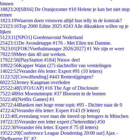
binnen
188
23:20
[SBS6] De Oranjezomer #10 Helene je kan het niet stop
ermee
18
23:19
Waarom doen vrouwen altijd hun telly in de kontzak?
233
23:16
Top 2000 Editie 2025 #243 Alle dikzakken willen op je
lijken
51
23:11
[NPO1] Goedenavond Nederland
254
23:11
De Avondetappe #176 - Met Ellen ten Damme.
76
23:01
[FOK!Voetbalmanager 2026/2027] #1 We zijn er weer
79
22:59
Meer dan 40 uur werken.
179
22:56
[PlayStation #184] Nieuw deel
109
22:56
Kapper Walat (27) slachtoffer van vernielingen
140
22:52
Verander één letter: Expert #91 (10 letters)
11
22:52
[Crowdfunding] #443 Rentestijgingen?
60
22:52
Jerney Kaagman overleden
255
22:48
[UFO/UAP] #16 The Age of Disclosure
75
22:48
Het Moestuintopic #37 Bloesem in de bomen
55
22:46
[Netflix Games] #1
267
22:44
Banken met hoge rente topic #95 - Dichter naar de 0
47
22:42
Verander één letter: Expert #143 (9 letters)
11
22:40
Levenslang voor man die inreed op betogers in München
197
22:35
Verander een letter expert (7lettereditie) #50
12
22:30
Verander één letter. Expert # 75 (8 letters)
195
22:29
[Conference League Donderdag 20:00 uur] Ajax -
Shelbourne FC #2