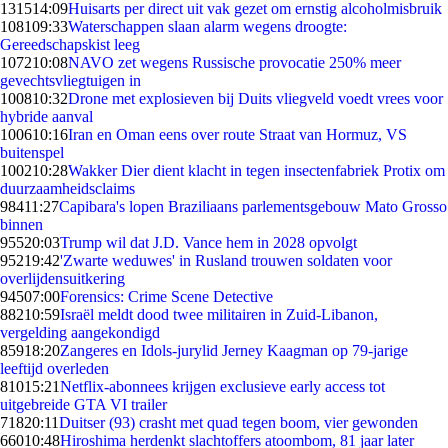
1315
14:09
Huisarts per direct uit vak gezet om ernstig alcoholmisbruik
1081
09:33
Waterschappen slaan alarm wegens droogte:
Gereedschapskist leeg
1072
10:08
NAVO zet wegens Russische provocatie 250% meer
gevechtsvliegtuigen in
1008
10:32
Drone met explosieven bij Duits vliegveld voedt vrees voor
hybride aanval
1006
10:16
Iran en Oman eens over route Straat van Hormuz, VS
buitenspel
1002
10:28
Wakker Dier dient klacht in tegen insectenfabriek Protix om
duurzaamheidsclaims
984
11:27
Capibara's lopen Braziliaans parlementsgebouw Mato Grosso
binnen
955
20:03
Trump wil dat J.D. Vance hem in 2028 opvolgt
952
19:42
'Zwarte weduwes' in Rusland trouwen soldaten voor
overlijdensuitkering
945
07:00
Forensics: Crime Scene Detective
882
10:59
Israël meldt dood twee militairen in Zuid-Libanon,
vergelding aangekondigd
859
18:20
Zangeres en Idols-jurylid Jerney Kaagman op 79-jarige
leeftijd overleden
810
15:21
Netflix-abonnees krijgen exclusieve early access tot
uitgebreide GTA VI trailer
718
20:11
Duitser (93) crasht met quad tegen boom, vier gewonden
660
10:48
Hiroshima herdenkt slachtoffers atoombom, 81 jaar later