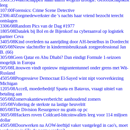
leeg
1
07:00
Forensics: Crime Scene Detective
23
06:40
Zorgmedewerkster die 's nachts haar vriend bezocht terecht
ontslagen
33
06/08
Random Pics van de Dag #1977
18
05/08
Datalek bij Bol en de Bijenkorf na cyberaanval op logistiek
partner Ceva
34
05/08
Kind overleden na aanrijding door AH-bestelbus in Dordrecht
6
05/08
Nieuw slachtoffer in kindermisbruikzaak zorgprofessional Jan
B. (66)
3
05/08
Geen Qatar en Abu Dhabi? Dan eindigt Formule 1-seizoen
mogelijk in Europa
5
05/08
Litouwen vindt opnieuw migrantentunnel onder grens met Wit-
Rusland
45
05/08
Progressieve Democraat El-Sayed wint nipt voorverkiezing
Michigan
12
05/08
Accell, moederbedrijf Sparta en Batavus, vraagt uitstel van
betaling aan
5
05/08
Zomervakantieweerbericht: aanhoudend zomers
1
05/08
Vollering de sterkste na lastige heuvelrit
8
05/08
The Division Resurgence nu gratis op pc
36
05/08
Hackers roven Coldcard-bitcoinwallets leeg voor 114 miljoen
dollar
45
05/08
Doorwerken na AOW-leeftijd vaker vastgelegd in cao's, moet