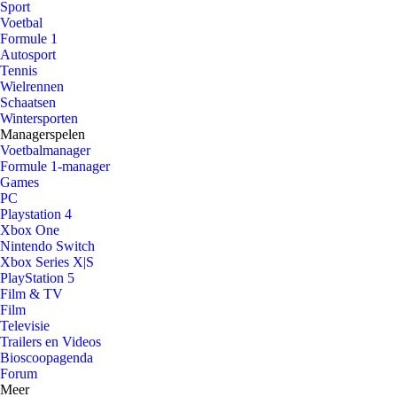
Sport
Voetbal
Formule 1
Autosport
Tennis
Wielrennen
Schaatsen
Wintersporten
Managerspelen
Voetbalmanager
Formule 1-manager
Games
PC
Playstation 4
Xbox One
Nintendo Switch
Xbox Series X|S
PlayStation 5
Film & TV
Film
Televisie
Trailers en Videos
Bioscoopagenda
Forum
Meer