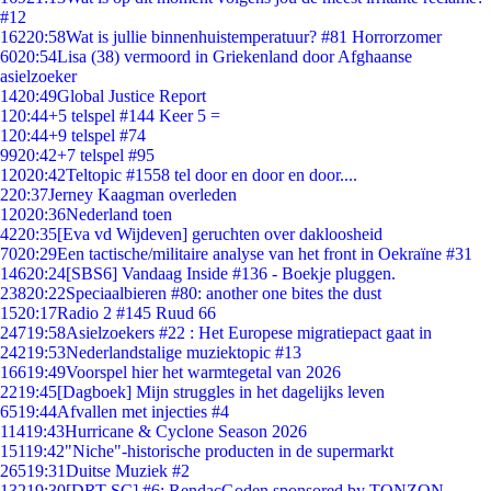
#12
162
20:58
Wat is jullie binnenhuistemperatuur? #81 Horrorzomer
60
20:54
Lisa (38) vermoord in Griekenland door Afghaanse
asielzoeker
14
20:49
Global Justice Report
1
20:44
+5 telspel #144 Keer 5 =
1
20:44
+9 telspel #74
99
20:42
+7 telspel #95
120
20:42
Teltopic #1558 tel door en door en door....
2
20:37
Jerney Kaagman overleden
120
20:36
Nederland toen
42
20:35
[Eva vd Wijdeven] geruchten over dakloosheid
70
20:29
Een tactische/militaire analyse van het front in Oekraïne #31
146
20:24
[SBS6] Vandaag Inside #136 - Boekje pluggen.
238
20:22
Speciaalbieren #80: another one bites the dust
15
20:17
Radio 2 #145 Ruud 66
247
19:58
Asielzoekers #22 : Het Europese migratiepact gaat in
242
19:53
Nederlandstalige muziektopic #13
166
19:49
Voorspel hier het warmtegetal van 2026
22
19:45
[Dagboek] Mijn struggles in het dagelijks leven
65
19:44
Afvallen met injecties #4
114
19:43
Hurricane & Cyclone Season 2026
151
19:42
"Niche"-historische producten in de supermarkt
265
19:31
Duitse Muziek #2
132
19:30
[DRT SC] #6: RendacGoden sponsored by TONZON