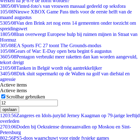
werken na je 67e de norm worden?
38
05/08
Vinted-foto's van vrouwen massaal gedeeld op seksfora
1
05/08
Nieuwe XBOX Game Pass titels voor de eerste helft van de
maand augustus
53
05/08
Van den Brink zet nog eens 14 gemeenten onder toezicht om
spreidingswet
18
05/08
Iran overweegt Europese hulp bij ruimen mijnen in Straat van
Hormuz
3
05/08
EA Sports FC 27 toont The Grounds-modus
1
05/08
Gears of War: E-Day open beta begint 6 augustus
36
05/08
Pentagon verbruikt meer raketten dan kan worden aangevuld,
tekort dreigt
21
05/08
Tanken in België wordt nóg aantrekkelijker
34
05/08
Dirk sluit supermarkt op de Wallen na golf van diefstal en
agressie
Actieve items
Actieve items
Scrollbar gebruiken
opslaan
12
03:56
Zangeres en Idols-jurylid Jerney Kaagman op 79-jarige leeftijd
overleden
27
03:06
Doden bij Oekraïense droneaanvallen op Moskou en Sint-
Petersburg
8
02:56
PS5-doos waarschuwt voor einde fysieke games