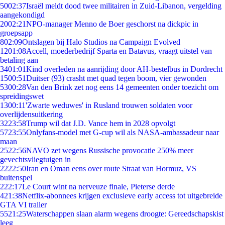
50
02:37
Israël meldt dood twee militairen in Zuid-Libanon, vergelding
aangekondigd
20
02:21
NPO-manager Menno de Boer geschorst na dickpic in
groepsapp
8
02:09
Ontslagen bij Halo Studios na Campaign Evolved
12
01:08
Accell, moederbedrijf Sparta en Batavus, vraagt uitstel van
betaling aan
34
01:01
Kind overleden na aanrijding door AH-bestelbus in Dordrecht
15
00:51
Duitser (93) crasht met quad tegen boom, vier gewonden
53
00:28
Van den Brink zet nog eens 14 gemeenten onder toezicht om
spreidingswet
13
00:11
'Zwarte weduwes' in Rusland trouwen soldaten voor
overlijdensuitkering
32
23:58
Trump wil dat J.D. Vance hem in 2028 opvolgt
57
23:55
Onlyfans-model met G-cup wil als NASA-ambassadeur naar
maan
25
22:56
NAVO zet wegens Russische provocatie 250% meer
gevechtsvliegtuigen in
22
22:50
Iran en Oman eens over route Straat van Hormuz, VS
buitenspel
2
22:17
Le Court wint na nerveuze finale, Pieterse derde
4
21:38
Netflix-abonnees krijgen exclusieve early access tot uitgebreide
GTA VI trailer
55
21:25
Waterschappen slaan alarm wegens droogte: Gereedschapskist
leeg