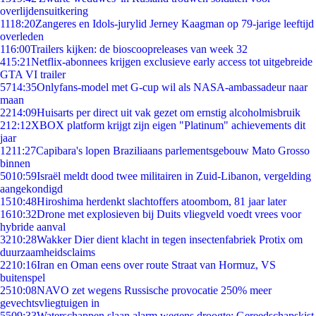
overlijdensuitkering
11
18:20
Zangeres en Idols-jurylid Jerney Kaagman op 79-jarige leeftijd
overleden
1
16:00
Trailers kijken: de bioscoopreleases van week 32
4
15:21
Netflix-abonnees krijgen exclusieve early access tot uitgebreide
GTA VI trailer
57
14:35
Onlyfans-model met G-cup wil als NASA-ambassadeur naar
maan
22
14:09
Huisarts per direct uit vak gezet om ernstig alcoholmisbruik
2
12:12
XBOX platform krijgt zijn eigen "Platinum" achievements dit
jaar
12
11:27
Capibara's lopen Braziliaans parlementsgebouw Mato Grosso
binnen
50
10:59
Israël meldt dood twee militairen in Zuid-Libanon, vergelding
aangekondigd
15
10:48
Hiroshima herdenkt slachtoffers atoombom, 81 jaar later
16
10:32
Drone met explosieven bij Duits vliegveld voedt vrees voor
hybride aanval
32
10:28
Wakker Dier dient klacht in tegen insectenfabriek Protix om
duurzaamheidsclaims
22
10:16
Iran en Oman eens over route Straat van Hormuz, VS
buitenspel
25
10:08
NAVO zet wegens Russische provocatie 250% meer
gevechtsvliegtuigen in
55
09:33
Waterschappen slaan alarm wegens droogte: Gereedschapskist