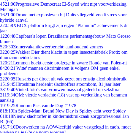
45
21:00
Progressieve Democraat El-Sayed wint nipt voorverkiezing
Michigan
16
21:00
Drone met explosieven bij Duits vliegveld voedt vrees voor
hybride aanval
2
20:58
XBOX platform krijgt zijn eigen "Platinum" achievements dit
jaar
12
20:48
Capibara's lopen Braziliaans parlementsgebouw Mato Grosso
binnen
5
20:30
Zomervakantieweerbericht: aanhoudend zomers
32
20:25
Wakker Dier dient klacht in tegen insectenfabriek Protix om
duurzaamheidsclaims
1
20:21
Lemmen boekt eerste profzege in zware Ronde van Polen-rit
84
20:21
'Witte' mannen discrimineren is volgens OM geen enkel
probleem
22
20:05
Huisarts per direct uit vak gezet om ernstig alcoholmisbruik
15
19:45
Hiroshima herdenkt slachtoffers atoombom, 81 jaar later
38
19:40
Vinted-foto's van vrouwen massaal gedeeld op seksfora
21
19:34
OM: vierde verdachte (18) vast op verdenking van beramen
aanslag
19
19:25
Random Pics van de Dag #1978
8
18:19
In Spider-Man: Brand New Day is Spidey echt weer Spidey
6
18:18
Nieuw slachtoffer in kindermisbruikzaak zorgprofessional Jan
B. (66)
45
17:10
Doorwerken na AOW-leeftijd vaker vastgelegd in cao's, moet
werken na je 67e de norm worden?