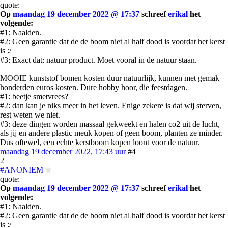
quote:
Op
maandag 19 december 2022 @ 17:37
schreef
erikal
het
volgende:
#1: Naalden.
#2: Geen garantie dat de de boom niet al half dood is voordat het kerst
is :/
#3: Exact dat: natuur product. Moet vooral in de natuur staan.
MOOIE kunststof bomen kosten duur natuurlijk, kunnen met gemak
honderden euros kosten. Dure hobby hoor, die feestdagen.
#1: beetje smetvrees?
#2: dan kan je niks meer in het leven. Enige zekere is dat wij sterven,
rest weten we niet.
#3: deze dingen worden massaal gekweekt en halen co2 uit de lucht,
als jij en andere plastic meuk kopen of geen boom, planten ze minder.
Dus oftewel, een echte kerstboom kopen loont voor de natuur.
maandag 19 december 2022, 17:43 uur
#4
2
#ANONIEM
quote:
Op
maandag 19 december 2022 @ 17:37
schreef
erikal
het
volgende:
#1: Naalden.
#2: Geen garantie dat de de boom niet al half dood is voordat het kerst
is :/