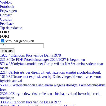
Weblog
Fotoboek
Prijsvragen
Contact
Colofon
Feedback
Tip de redactie
FOK!
FOK!
Scrollbar gebruiken
opslaan
19
22:45
Random Pics van de Dag #1978
2
21:30
De FOK!Voetbalmanager 2026/2027 is begonnen
57
14:35
Onlyfans-model met G-cup wil als NASA-ambassadeur naar
maan
22
14:09
Huisarts per direct uit vak gezet om ernstig alcoholmisbruik
16
10:32
Drone met explosieven bij Duits vliegveld voedt vrees voor
hybride aanval
55
09:33
Waterschappen slaan alarm wegens droogte: Gereedschapskist
leeg
23
06:40
Zorgmedewerkster die 's nachts haar vriend bezocht terecht
ontslagen
33
06/08
Random Pics van de Dag #1977