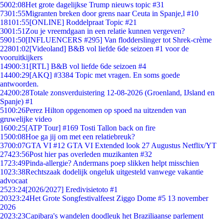
50
02:08
Het grote dagelijkse Trump nieuws topic #31
73
01:55
Migranten breken door grens naar Ceuta in Spanje,l #10
181
01:55
[ONLINE] Roddelpraat Topic #21
30
01:51
Zou je vreemdgaan in een relatie kunnen vergeven?
59
01:50
[INFLUENCERS #295] Van flodderslinger tot Shrek-crème
228
01:02
[Videoland] B&B vol liefde 6de seizoen #1 voor de
vooruitkijkers
149
00:31
[RTL] B&B vol liefde 6de seizoen #4
144
00:29
[AKQ] #3384 Topic met vragen. En soms goede
antwoorden.
242
00:28
Totale zonsverduistering 12-08-2026 (Groenland, IJsland en
Spanje) #1
51
00:26
Perez Hilton opgenomen op spoed na uitzenden van
gruwelijke video
16
00:25
[ATP Tour] #169 Tosti Tallon back on fire
15
00:08
Hoe ga jij om met een relatiebreuk?
37
00:07
GTA VI #12 GTA VI Extended look 27 Augustus Netflix/YT
274
23:56
Post hier pas overleden muzikanten #32
17
23:49
Pinda-allergie? Andermans poep slikken helpt misschien
10
23:38
Rechtszaak dodelijk ongeluk uitgesteld vanwege vakantie
advocaat
25
23:24
[2026/2027] Eredivisietoto #1
203
23:24
Het Grote Songfestivalfeest Ziggo Dome #5 13 november
2026
20
23:23
Capibara's wandelen doodleuk het Braziliaanse parlement