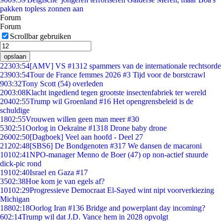
pakken topless zonnen aan
Forum
Forum
Scrollbar gebruiken
opslaan
223
03:54
[AMV] VS #1312 spammers van de internationale rechtsorde
239
03:54
Tour de France femmes 2026 #3 Tijd voor de borstcrawl
9
03:32
Tony Scott (54) overleden
20
03:08
Klacht ingediend tegen grootste insectenfabriek ter wereld
204
02:55
Trump wil Groenland #16 Het opengrensbeleid is de
schuldige
18
02:55
Vrouwen willen geen man meer #30
53
02:51
Oorlog in Oekraïne #1318 Drone baby drone
260
02:50
[Dagboek] Veel aan hoofd - Deel 27
212
02:48
[SBS6] De Bondgenoten #317 We dansen de macaroni
101
02:41
NPO-manager Menno de Boer (47) op non-actief stuurde
dick-pic rond
191
02:40
Israel en Gaza #17
35
02:38
Hoe kom je van egels af?
101
02:29
Progressieve Democraat El-Sayed wint nipt voorverkiezing
Michigan
188
02:18
Oorlog Iran #136 Bridge and powerplant day incoming?
6
02:14
Trump wil dat J.D. Vance hem in 2028 opvolgt