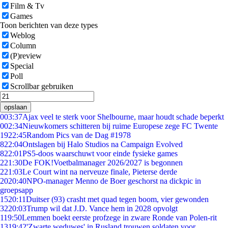
Film & Tv
Games
Toon berichten van deze types
Weblog
Column
(P)review
Special
Poll
Scrollbar gebruiken
opslaan
0
03:37
Ajax veel te sterk voor Shelbourne, maar houdt schade beperkt
0
02:34
Nieuwkomers schitteren bij ruime Europese zege FC Twente
19
22:45
Random Pics van de Dag #1978
8
22:04
Ontslagen bij Halo Studios na Campaign Evolved
8
22:01
PS5-doos waarschuwt voor einde fysieke games
2
21:30
De FOK!Voetbalmanager 2026/2027 is begonnen
2
21:03
Le Court wint na nerveuze finale, Pieterse derde
20
20:40
NPO-manager Menno de Boer geschorst na dickpic in
groepsapp
15
20:11
Duitser (93) crasht met quad tegen boom, vier gewonden
32
20:03
Trump wil dat J.D. Vance hem in 2028 opvolgt
1
19:50
Lemmen boekt eerste profzege in zware Ronde van Polen-rit
13
19:42
'Zwarte weduwes' in Rusland trouwen soldaten voor