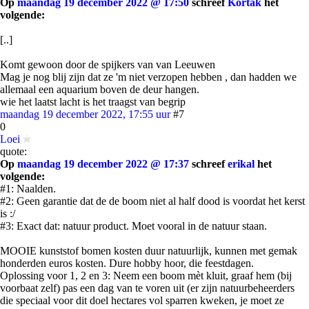
Op
maandag 19 december 2022 @ 17:50
schreef
Kortak
het
volgende:
[..]
Komt gewoon door de spijkers van van Leeuwen
Mag je nog blij zijn dat ze 'm niet verzopen hebben , dan hadden we
allemaal een aquarium boven de deur hangen.
wie het laatst lacht is het traagst van begrip
maandag 19 december 2022, 17:55 uur
#7
0
Loei
quote:
Op
maandag 19 december 2022 @ 17:37
schreef
erikal
het
volgende:
#1: Naalden.
#2: Geen garantie dat de de boom niet al half dood is voordat het kerst
is :/
#3: Exact dat: natuur product. Moet vooral in de natuur staan.
MOOIE kunststof bomen kosten duur natuurlijk, kunnen met gemak
honderden euros kosten. Dure hobby hoor, die feestdagen.
Oplossing voor 1, 2 en 3: Neem een boom mèt kluit, graaf hem (bij
voorbaat zelf) pas een dag van te voren uit (er zijn natuurbeheerders
die speciaal voor dit doel hectares vol sparren kweken, je moet ze