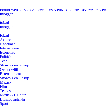
Forum
Weblog
Zoek
Actieve Items
Nieuws
Columns
Reviews
Previe
Inloggen
fok.nl
Inloggen
fok.nl
Actueel
Nederland
Internationaal
Economie
Politiek
Tech
Showbiz en Gossip
Opmerkelijk
Entertainment
Showbiz en Gossip
Muziek
Film
Televisie
Media & Cultuur
Bioscoopagenda
Sport