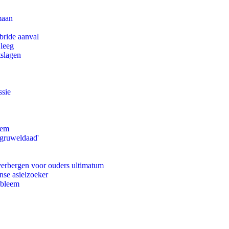
maan
bride aanval
 leeg
tslagen
ssie
eem
'gruweldaad'
 verbergen voor ouders ultimatum
nse asielzoeker
obleem