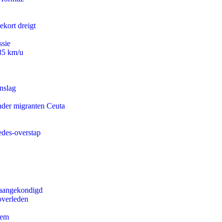
ekort dreigt
ssie
235 km/u
nslag
onder migranten Ceuta
edes-overstap
g aangekondigd
overleden
eem