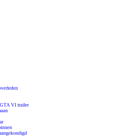
overleden
 GTA VI trailer
maan
ar
binnen
g aangekondigd