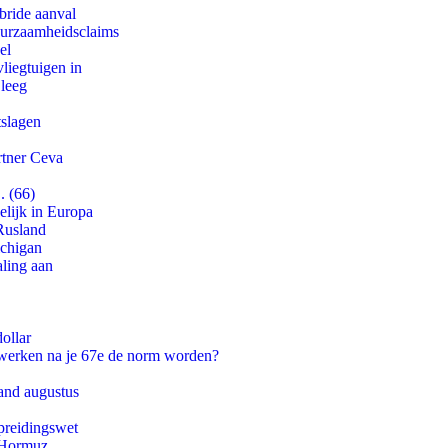
bride aanval
duurzaamheidsclaims
el
iegtuigen in
 leeg
tslagen
rtner Ceva
. (66)
lijk in Europa
Rusland
ichigan
aling aan
ollar
 werken na je 67e de norm worden?
and augustus
preidingswet
n Hormuz