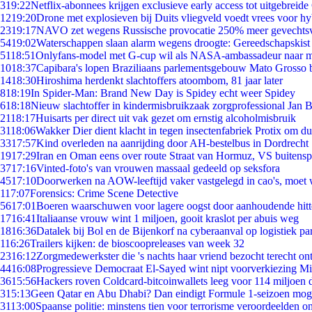
3
19:22
Netflix-abonnees krijgen exclusieve early access tot uitgebreide
12
19:20
Drone met explosieven bij Duits vliegveld voedt vrees voor hy
23
19:17
NAVO zet wegens Russische provocatie 250% meer gevechtsvl
54
19:02
Waterschappen slaan alarm wegens droogte: Gereedschapskist
51
18:51
Onlyfans-model met G-cup wil als NASA-ambassadeur naar 
10
18:37
Capibara's lopen Braziliaans parlementsgebouw Mato Grosso 
14
18:30
Hiroshima herdenkt slachtoffers atoombom, 81 jaar later
8
18:19
In Spider-Man: Brand New Day is Spidey echt weer Spidey
6
18:18
Nieuw slachtoffer in kindermisbruikzaak zorgprofessional Jan B
21
18:17
Huisarts per direct uit vak gezet om ernstig alcoholmisbruik
31
18:06
Wakker Dier dient klacht in tegen insectenfabriek Protix om 
33
17:57
Kind overleden na aanrijding door AH-bestelbus in Dordrecht
19
17:29
Iran en Oman eens over route Straat van Hormuz, VS buitensp
37
17:16
Vinted-foto's van vrouwen massaal gedeeld op seksfora
45
17:10
Doorwerken na AOW-leeftijd vaker vastgelegd in cao's, moet
1
17:07
Forensics: Crime Scene Detective
56
17:01
Boeren waarschuwen voor lagere oogst door aanhoudende hitt
17
16:41
Italiaanse vrouw wint 1 miljoen, gooit kraslot per abuis weg
18
16:36
Datalek bij Bol en de Bijenkorf na cyberaanval op logistiek pa
1
16:26
Trailers kijken: de bioscoopreleases van week 32
23
16:12
Zorgmedewerkster die 's nachts haar vriend bezocht terecht on
44
16:08
Progressieve Democraat El-Sayed wint nipt voorverkiezing M
36
15:56
Hackers roven Coldcard-bitcoinwallets leeg voor 114 miljoen d
3
15:13
Geen Qatar en Abu Dhabi? Dan eindigt Formule 1-seizoen moge
31
13:00
Spaanse politie: minstens tien voor terrorisme veroordeelden 