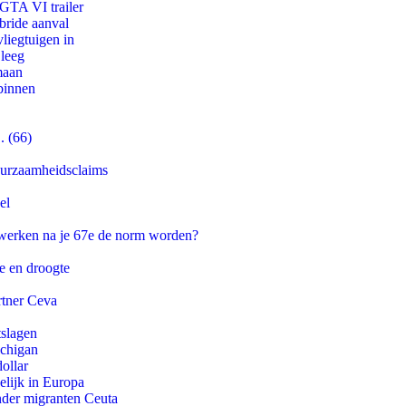
 GTA VI trailer
bride aanval
iegtuigen in
 leeg
maan
binnen
. (66)
duurzaamheidsclaims
el
 werken na je 67e de norm worden?
e en droogte
rtner Ceva
tslagen
ichigan
ollar
lijk in Europa
onder migranten Ceuta