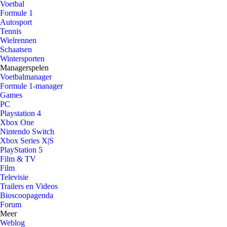
Voetbal
Formule 1
Autosport
Tennis
Wielrennen
Schaatsen
Wintersporten
Managerspelen
Voetbalmanager
Formule 1-manager
Games
PC
Playstation 4
Xbox One
Nintendo Switch
Xbox Series X|S
PlayStation 5
Film & TV
Film
Televisie
Trailers en Videos
Bioscoopagenda
Forum
Meer
Weblog