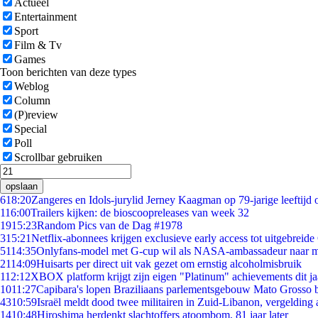
Actueel
Entertainment
Sport
Film & Tv
Games
Toon berichten van deze types
Weblog
Column
(P)review
Special
Poll
Scrollbar gebruiken
opslaan
6
18:20
Zangeres en Idols-jurylid Jerney Kaagman op 79-jarige leeftijd 
1
16:00
Trailers kijken: de bioscoopreleases van week 32
19
15:23
Random Pics van de Dag #1978
3
15:21
Netflix-abonnees krijgen exclusieve early access tot uitgebreide
51
14:35
Onlyfans-model met G-cup wil als NASA-ambassadeur naar 
21
14:09
Huisarts per direct uit vak gezet om ernstig alcoholmisbruik
1
12:12
XBOX platform krijgt zijn eigen "Platinum" achievements dit ja
10
11:27
Capibara's lopen Braziliaans parlementsgebouw Mato Grosso 
43
10:59
Israël meldt dood twee militairen in Zuid-Libanon, vergeldin
14
10:48
Hiroshima herdenkt slachtoffers atoombom, 81 jaar later