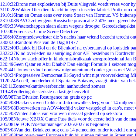
12
10:32
Drone met explosieven bij Duits vliegveld voedt vrees voor hy
31
10:28
Wakker Dier dient klacht in tegen insectenfabriek Protix om 
19
10:16
Iran en Oman eens over route Straat van Hormuz, VS buitensp
23
10:08
NAVO zet wegens Russische provocatie 250% meer gevechtsvl
54
09:33
Waterschappen slaan alarm wegens droogte: Gereedschapskist
1
07:00
Forensics: Crime Scene Detective
23
06:40
Zorgmedewerkster die 's nachts haar vriend bezocht terecht on
33
00:35
Random Pics van de Dag #1977
18
22:40
Datalek bij Bol en de Bijenkorf na cyberaanval op logistiek pa
33
22:27
Kind overleden na aanrijding door AH-bestelbus in Dordrecht
6
22:14
Nieuw slachtoffer in kindermisbruikzaak zorgprofessional Jan B
3
20:49
Geen Qatar en Abu Dhabi? Dan eindigt Formule 1-seizoen moge
5
20:44
Litouwen vindt opnieuw migrantentunnel onder grens met Wit-
44
20:34
Progressieve Democraat El-Sayed wint nipt voorverkiezing M
11
20:24
Accell, moederbedrijf Sparta en Batavus, vraagt uitstel van bet
4
20:11
Zomervakantieweerbericht: aanhoudend zomers
1
19:48
Vollering de sterkste na lastige heuvelrit
8
05/08
The Division Resurgence nu gratis op pc
36
05/08
Hackers roven Coldcard-bitcoinwallets leeg voor 114 miljoen d
45
05/08
Doorwerken na AOW-leeftijd vaker vastgelegd in cao's, moet
37
05/08
Vinted-foto's van vrouwen massaal gedeeld op seksfora
1
05/08
Nieuwe XBOX Game Pass titels voor de eerste helft van de ma
2
05/08
De FOK!Voetbalmanager 2026/2027 is begonnen
50
05/08
Van den Brink zet nog eens 14 gemeenten onder toezicht om s
18
05/08
Iran overweegt Europese hulp bij ruimen mijnen in Straat va