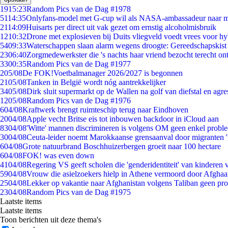
19
15:23
Random Pics van de Dag #1978
51
14:35
Onlyfans-model met G-cup wil als NASA-ambassadeur naar 
21
14:09
Huisarts per direct uit vak gezet om ernstig alcoholmisbruik
12
10:32
Drone met explosieven bij Duits vliegveld voedt vrees voor hy
54
09:33
Waterschappen slaan alarm wegens droogte: Gereedschapskist
23
06:40
Zorgmedewerkster die 's nachts haar vriend bezocht terecht on
33
00:35
Random Pics van de Dag #1977
2
05/08
De FOK!Voetbalmanager 2026/2027 is begonnen
21
05/08
Tanken in België wordt nóg aantrekkelijker
34
05/08
Dirk sluit supermarkt op de Wallen na golf van diefstal en agre
12
05/08
Random Pics van de Dag #1976
6
04/08
Kraftwerk brengt ruimteschip terug naar Eindhoven
20
04/08
Apple vecht Britse eis tot inbouwen backdoor in iCloud aan
83
04/08
'Witte' mannen discrimineren is volgens OM geen enkel probl
30
04/08
Ceuta-leider noemt Marokkaanse grensaanval door migranten 
6
04/08
Grote natuurbrand Boschhuizerbergen groeit naar 100 hectare
6
04/08
FOK! was even down
41
04/08
Regering VS geeft scholen die 'genderidentiteit' van kinderen
59
04/08
Vrouw die asielzoekers hielp in Athene vermoord door Afghaa
25
04/08
Lekker op vakantie naar Afghanistan volgens Taliban geen pr
23
04/08
Random Pics van de Dag #1975
Laatste items
Laatste items
Toon berichten uit deze thema's