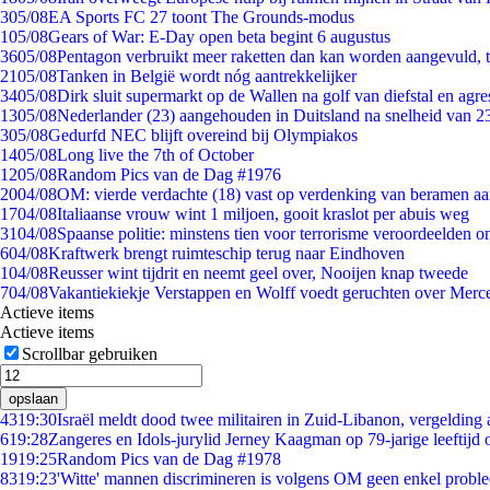
3
05/08
EA Sports FC 27 toont The Grounds-modus
1
05/08
Gears of War: E-Day open beta begint 6 augustus
36
05/08
Pentagon verbruikt meer raketten dan kan worden aangevuld, t
21
05/08
Tanken in België wordt nóg aantrekkelijker
34
05/08
Dirk sluit supermarkt op de Wallen na golf van diefstal en agre
13
05/08
Nederlander (23) aangehouden in Duitsland na snelheid van 
3
05/08
Gedurfd NEC blijft overeind bij Olympiakos
14
05/08
Long live the 7th of October
12
05/08
Random Pics van de Dag #1976
20
04/08
OM: vierde verdachte (18) vast op verdenking van beramen aa
17
04/08
Italiaanse vrouw wint 1 miljoen, gooit kraslot per abuis weg
31
04/08
Spaanse politie: minstens tien voor terrorisme veroordeelden 
6
04/08
Kraftwerk brengt ruimteschip terug naar Eindhoven
1
04/08
Reusser wint tijdrit en neemt geel over, Nooijen knap tweede
7
04/08
Vakantiekiekje Verstappen en Wolff voedt geruchten over Merc
Actieve items
Actieve items
Scrollbar gebruiken
opslaan
43
19:30
Israël meldt dood twee militairen in Zuid-Libanon, vergeldin
6
19:28
Zangeres en Idols-jurylid Jerney Kaagman op 79-jarige leeftijd 
19
19:25
Random Pics van de Dag #1978
83
19:23
'Witte' mannen discrimineren is volgens OM geen enkel probl