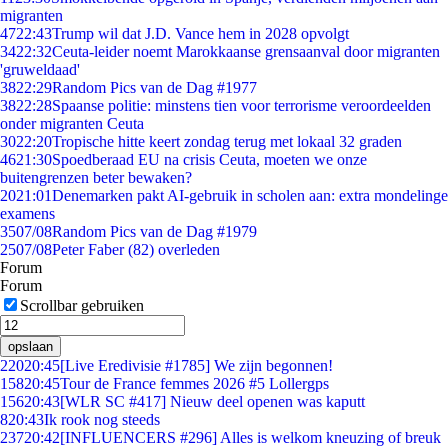
migranten
47
22:43
Trump wil dat J.D. Vance hem in 2028 opvolgt
34
22:32
Ceuta-leider noemt Marokkaanse grensaanval door migranten
'gruweldaad'
38
22:29
Random Pics van de Dag #1977
38
22:28
Spaanse politie: minstens tien voor terrorisme veroordeelden
onder migranten Ceuta
30
22:20
Tropische hitte keert zondag terug met lokaal 32 graden
46
21:30
Spoedberaad EU na crisis Ceuta, moeten we onze
buitengrenzen beter bewaken?
20
21:01
Denemarken pakt AI-gebruik in scholen aan: extra mondelinge
examens
35
07/08
Random Pics van de Dag #1979
25
07/08
Peter Faber (82) overleden
Forum
Forum
Scrollbar gebruiken
opslaan
220
20:45
[Live Eredivisie #1785] We zijn begonnen!
158
20:45
Tour de France femmes 2026 #5 Lollergps
156
20:43
[WLR SC #417] Nieuw deel openen was kaputt
8
20:43
Ik rook nog steeds
237
20:42
[INFLUENCERS #296] Alles is welkom kneuzing of breuk