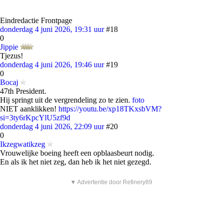
Eindredactie Frontpage
donderdag 4 juni 2026, 19:31 uur
#18
0
Jippie
Tjezus!
donderdag 4 juni 2026, 19:46 uur
#19
0
Bocaj
47th President.
Hij springt uit de vergrendeling zo te zien.
foto
NIET aanklikken!
https://youtu.be/xp18TKxsbVM?
si=3ty6rKpcYlU5zf9d
donderdag 4 juni 2026, 22:09 uur
#20
0
Ikzegwatikzeg
Vrouwelijke boeing heeft een opblaasbeurt nodig.
En als ik het niet zeg, dan heb ik het niet gezegd.
▼ Advertentie door Refinery89