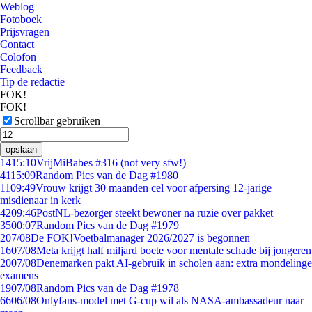
Weblog
Fotoboek
Prijsvragen
Contact
Colofon
Feedback
Tip de redactie
FOK!
FOK!
Scrollbar gebruiken
opslaan
14
15:10
VrijMiBabes #316 (not very sfw!)
41
15:09
Random Pics van de Dag #1980
11
09:49
Vrouw krijgt 30 maanden cel voor afpersing 12-jarige
misdienaar in kerk
42
09:46
PostNL-bezorger steekt bewoner na ruzie over pakket
35
00:07
Random Pics van de Dag #1979
2
07/08
De FOK!Voetbalmanager 2026/2027 is begonnen
16
07/08
Meta krijgt half miljard boete voor mentale schade bij jongeren
20
07/08
Denemarken pakt AI-gebruik in scholen aan: extra mondelinge
examens
19
07/08
Random Pics van de Dag #1978
66
06/08
Onlyfans-model met G-cup wil als NASA-ambassadeur naar