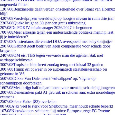
ongemerkt filmen
13
07/08
Benzineprijs daalt verder, onzekerheid over Straat van Hormuz
blijft
42
07/08
Voedselprijzen wereldwijd op hoogste niveau in ruim drie jaar
23
07/08
Quake krijgt na 30 jaar een gratis uitbreiding
2
07/08
De FOK!Voetbalmanager 2026/2027 is begonnen
70
07/08
Meer agressie tegen een andersluidende politieke mening, laat
jij je intimideren?
31
07/08
Amsterdams dierenasiel DOA overspoeld met babykonijntjes
29
07/08
Kabinet geeft bedrijven geen compensatie voor schade door
laagwater
24
07/08
OM eist TBS tegen verwarde man die agenten stak met
aardappelschilmesje
30
07/08
Tropische hitte keert zondag terug met lokaal 32 graden
30
07/08
Trump grijpt weer in op automatisch staatsburgerschap bij
geboorte in VS
56
07/08
Dikke Van Dale neemt 'vulvalippen' op: 'stigma op
schaamlippen doorbreken'
16
07/08
Meta krijgt half miljard boete voor mentale schade bij jongeren
20
07/08
Denemarken pakt AI-gebruik in scholen aan: extra mondelinge
examens
25
07/08
Peter Faber (82) overleden
0
07/08
Ajax veel te sterk voor Shelbourne, maar houdt schade beperkt
1
07/08
Nieuwkomers schitteren bij ruime Europese zege FC Twente