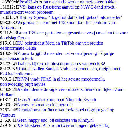
1435
09:46
PostNL-bezorger steekt bewoner na ruzie over pakket
1318
12:42
VS: kans op Russische aanval op NAVO-land groeit,
munitietekort wordt probleem
1230
13:26
Britney Spears: "Ik geloof dat ik heb gefaald als moeder"
998
09:32
Wegpiraat scheurt met 146 km/u door het centrum van
Amsterdam
971
12:28
Broer 135 keer gestoken en gesneden: zes jaar cel en tbs voor
doodslag Gouda
915
10:16
EU bekritiseert Meta en TikTok om verspreiden
desinformatie Ceuta
910
09:49
Vrouw krijgt 30 maanden cel voor afpersing 12-jarige
misdienaar in kerk
852
09:45
Trailers kijken: de bioscoopreleases van week 32
831
09:53
Houthi's vallen Saoedi-Arabië en Jemen aan, dreigen met
blokkade olieroute
708
12:17
RIVM vindt PFAS in al het geteste moedermelk,
borstvoeding blijft advies
633
09:28
Aanhoudende droogte veroorzaakt scheuren in dijken Zuid-
Holland
618
15:00
Jesus Simulator komt naar Nintendo Switch
498
08:35
Nieuw te streamen in augustus
326
04:46
Niewiadoma profiteert van pokerspel en grijpt geel op
Ventoux
246
20:11
Geen 'happy end' bij seksdate via Kinky.nl
229
19:57
XR blokkeert A12 ruim twee uur, agent gebeten bij