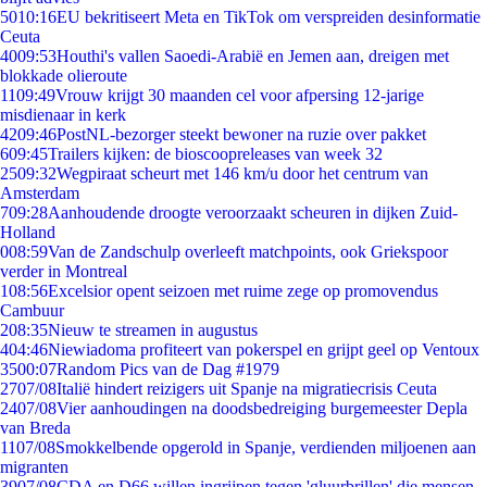
50
10:16
EU bekritiseert Meta en TikTok om verspreiden desinformatie
Ceuta
40
09:53
Houthi's vallen Saoedi-Arabië en Jemen aan, dreigen met
blokkade olieroute
11
09:49
Vrouw krijgt 30 maanden cel voor afpersing 12-jarige
misdienaar in kerk
42
09:46
PostNL-bezorger steekt bewoner na ruzie over pakket
6
09:45
Trailers kijken: de bioscoopreleases van week 32
25
09:32
Wegpiraat scheurt met 146 km/u door het centrum van
Amsterdam
7
09:28
Aanhoudende droogte veroorzaakt scheuren in dijken Zuid-
Holland
0
08:59
Van de Zandschulp overleeft matchpoints, ook Griekspoor
verder in Montreal
1
08:56
Excelsior opent seizoen met ruime zege op promovendus
Cambuur
2
08:35
Nieuw te streamen in augustus
4
04:46
Niewiadoma profiteert van pokerspel en grijpt geel op Ventoux
35
00:07
Random Pics van de Dag #1979
27
07/08
Italië hindert reizigers uit Spanje na migratiecrisis Ceuta
24
07/08
Vier aanhoudingen na doodsbedreiging burgemeester Depla
van Breda
11
07/08
Smokkelbende opgerold in Spanje, verdienden miljoenen aan
migranten
39
07/08
CDA en D66 willen ingrijpen tegen 'gluurbrillen' die mensen