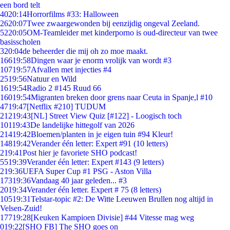
een bord telt
40
20:14
Horrorfilms #33: Halloween
26
20:07
Twee zwaargewonden bij eenzijdig ongeval Zeeland.
52
20:05
OM-Teamleider met kinderporno is oud-directeur van twee
basisscholen
3
20:04
de beheerder die mij oh zo moe maakt.
166
19:58
Dingen waar je enorm vrolijk van wordt #3
107
19:57
Afvallen met injecties #4
25
19:56
Natuur en Wild
16
19:54
Radio 2 #145 Ruud 66
160
19:54
Migranten breken door grens naar Ceuta in Spanje,l #10
47
19:47
[Netflix #210] TUDUM
212
19:43
[NL] Street View Quiz [#122] - Loogisch toch
101
19:43
De landelijke hittegolf van 2026
214
19:42
Bloemen/planten in je eigen tuin #94 Kleur!
148
19:42
Verander één letter: Expert #91 (10 letters)
2
19:41
Post hier je favoriete SHO podcast!
55
19:39
Verander één letter: Expert #143 (9 letters)
2
19:36
UEFA Super Cup #1 PSG - Aston Villa
173
19:36
Vandaag 40 jaar geleden... #3
20
19:34
Verander één letter. Expert # 75 (8 letters)
105
19:31
Telstar-topic #2: De Witte Leeuwen Brullen nog altijd in
Velsen-Zuid!
177
19:28
[Keuken Kampioen Divisie] #44 Vitesse mag weg
0
19:22
[SHO FB] The SHO goes on