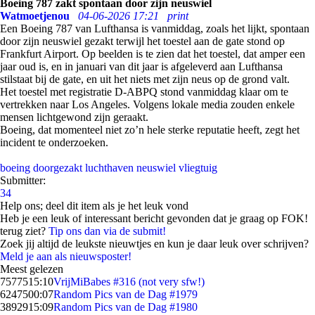
Boeing 787 zakt spontaan door zijn neuswiel
Watmoetjenou
04-06-2026 17:21
print
Een Boeing 787 van Lufthansa is vanmiddag, zoals het lijkt, spontaan
door zijn neuswiel gezakt terwijl het toestel aan de gate stond op
Frankfurt Airport. Op beelden is te zien dat het toestel, dat amper een
jaar oud is, en in januari van dit jaar is afgeleverd aan Lufthansa
stilstaat bij de gate, en uit het niets met zijn neus op de grond valt.
Het toestel met registratie D-ABPQ stond vanmiddag klaar om te
vertrekken naar Los Angeles. Volgens lokale media zouden enkele
mensen lichtgewond zijn geraakt.
Boeing, dat momenteel niet zo’n hele sterke reputatie heeft, zegt het
incident te onderzoeken.
boeing
doorgezakt
luchthaven
neuswiel
vliegtuig
Submitter:
34
Help ons; deel dit item als je het leuk vond
Heb je een leuk of interessant bericht gevonden dat je graag op FOK!
terug ziet?
Tip ons dan via de submit!
Zoek jij altijd de leukste nieuwtjes en kun je daar leuk over schrijven?
Meld je aan als nieuwsposter!
Meest gelezen
75775
15:10
VrijMiBabes #316 (not very sfw!)
62475
00:07
Random Pics van de Dag #1979
38929
15:09
Random Pics van de Dag #1980