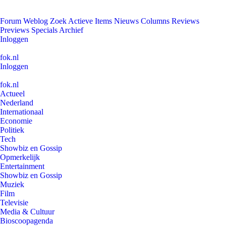
Forum
Weblog
Zoek
Actieve Items
Nieuws
Columns
Reviews
Previews
Specials
Archief
Inloggen
fok.nl
Inloggen
fok.nl
Actueel
Nederland
Internationaal
Economie
Politiek
Tech
Showbiz en Gossip
Opmerkelijk
Entertainment
Showbiz en Gossip
Muziek
Film
Televisie
Media & Cultuur
Bioscoopagenda