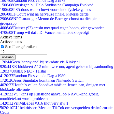
19
07/08
Random Pics van de Dag #1978
15
06/08
Ontslagen bij Halo Studios na Campaign Evolved
19
06/08
PS5-doos waarschuwt voor einde fysieke games
2
06/08
Le Court wint na nerveuze finale, Pieterse derde
29
06/08
NPO-manager Menno de Boer geschorst na dickpic in
groepsapp
40
06/08
Duitser (93) crasht met quad tegen boom, vier gewonden
47
06/08
Trump wil dat J.D. Vance hem in 2028 opvolgt
Actieve items
Actieve items
Scrollbar gebruiken
opslaan
1
20:44
Geen 'happy end' bij seksdate via Kinky.nl
9
20:44
XR blokkeert A12 ruim twee uur, agent gebeten bij aanhouding
1
20:37
Uitslag NEC - Telstar
41
20:33
Random Pics van de Dag #1980
17
20:26
Jesus Simulator komt naar Nintendo Switch
40
20:23
Houthi's vallen Saoedi-Arabië en Jemen aan, dreigen met
blokkade olieroute
41
20:22
VS: kans op Russische aanval op NAVO-land groeit,
munitietekort wordt probleem
14
20:12
VrijMiBabes #316 (not very sfw!)
50
20:10
EU bekritiseert Meta en TikTok om verspreiden desinformatie
Ceuta