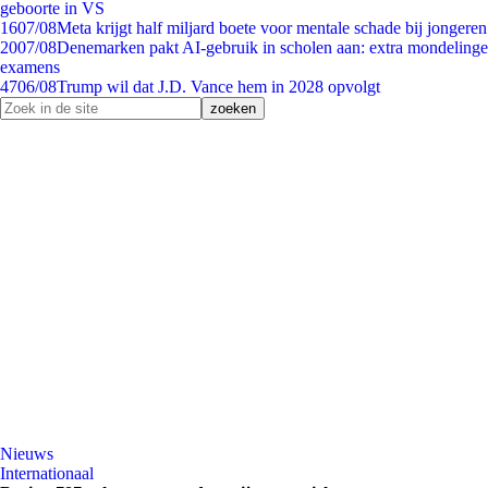
geboorte in VS
16
07/08
Meta krijgt half miljard boete voor mentale schade bij jongeren
20
07/08
Denemarken pakt AI-gebruik in scholen aan: extra mondelinge
examens
47
06/08
Trump wil dat J.D. Vance hem in 2028 opvolgt
Nieuws
Internationaal