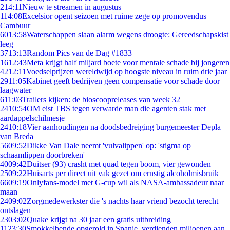
2
14:11
Nieuw te streamen in augustus
1
14:08
Excelsior opent seizoen met ruime zege op promovendus
Cambuur
60
13:58
Waterschappen slaan alarm wegens droogte: Gereedschapskist
leeg
37
13:13
Random Pics van de Dag #1833
16
12:43
Meta krijgt half miljard boete voor mentale schade bij jongeren
42
12:11
Voedselprijzen wereldwijd op hoogste niveau in ruim drie jaar
29
11:05
Kabinet geeft bedrijven geen compensatie voor schade door
laagwater
6
11:03
Trailers kijken: de bioscoopreleases van week 32
24
10:54
OM eist TBS tegen verwarde man die agenten stak met
aardappelschilmesje
24
10:18
Vier aanhoudingen na doodsbedreiging burgemeester Depla
van Breda
56
09:52
Dikke Van Dale neemt 'vulvalippen' op: 'stigma op
schaamlippen doorbreken'
40
09:42
Duitser (93) crasht met quad tegen boom, vier gewonden
25
09:22
Huisarts per direct uit vak gezet om ernstig alcoholmisbruik
66
09:19
Onlyfans-model met G-cup wil als NASA-ambassadeur naar
maan
24
09:02
Zorgmedewerkster die 's nachts haar vriend bezocht terecht
ontslagen
23
03:02
Quake krijgt na 30 jaar een gratis uitbreiding
11
23:30
Smokkelbende opgerold in Spanje, verdienden miljoenen aan