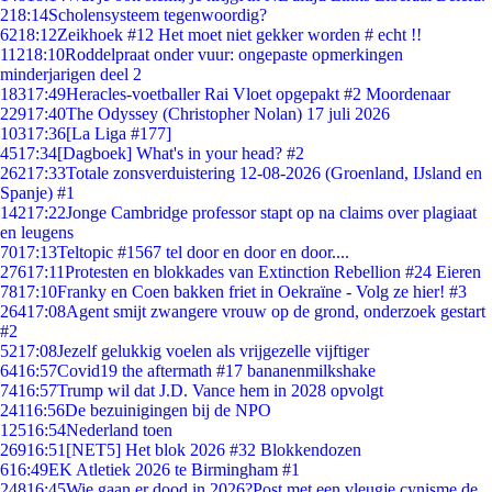
2
18:14
Scholensysteem tegenwoordig?
62
18:12
Zeikhoek #12 Het moet niet gekker worden # echt !!
112
18:10
Roddelpraat onder vuur: ongepaste opmerkingen
minderjarigen deel 2
183
17:49
Heracles-voetballer Rai Vloet opgepakt #2 Moordenaar
229
17:40
The Odyssey (Christopher Nolan) 17 juli 2026
103
17:36
[La Liga #177]
45
17:34
[Dagboek] What's in your head? #2
262
17:33
Totale zonsverduistering 12-08-2026 (Groenland, IJsland en
Spanje) #1
142
17:22
Jonge Cambridge professor stapt op na claims over plagiaat
en leugens
70
17:13
Teltopic #1567 tel door en door en door....
276
17:11
Protesten en blokkades van Extinction Rebellion #24 Eieren
78
17:10
Franky en Coen bakken friet in Oekraïne - Volg ze hier! #3
264
17:08
Agent smijt zwangere vrouw op de grond, onderzoek gestart
#2
52
17:08
Jezelf gelukkig voelen als vrijgezelle vijftiger
64
16:57
Covid19 the aftermath #17 bananenmilkshake
74
16:57
Trump wil dat J.D. Vance hem in 2028 opvolgt
241
16:56
De bezuinigingen bij de NPO
125
16:54
Nederland toen
269
16:51
[NET5] Het blok 2026 #32 Blokkendozen
6
16:49
EK Atletiek 2026 te Birmingham #1
248
16:45
Wie gaan er dood in 2026?Post met een vleugje cynisme de