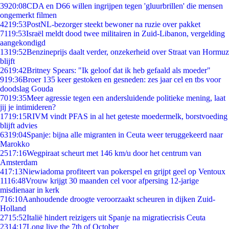
39
20:08
CDA en D66 willen ingrijpen tegen 'gluurbrillen' die mensen
ongemerkt filmen
42
19:53
PostNL-bezorger steekt bewoner na ruzie over pakket
71
19:53
Israël meldt dood twee militairen in Zuid-Libanon, vergelding
aangekondigd
13
19:52
Benzineprijs daalt verder, onzekerheid over Straat van Hormuz
blijft
26
19:42
Britney Spears: "Ik geloof dat ik heb gefaald als moeder"
9
19:36
Broer 135 keer gestoken en gesneden: zes jaar cel en tbs voor
doodslag Gouda
70
19:35
Meer agressie tegen een andersluidende politieke mening, laat
jij je intimideren?
17
19:15
RIVM vindt PFAS in al het geteste moedermelk, borstvoeding
blijft advies
63
19:04
Spanje: bijna alle migranten in Ceuta weer teruggekeerd naar
Marokko
25
17:16
Wegpiraat scheurt met 146 km/u door het centrum van
Amsterdam
4
17:13
Niewiadoma profiteert van pokerspel en grijpt geel op Ventoux
11
16:48
Vrouw krijgt 30 maanden cel voor afpersing 12-jarige
misdienaar in kerk
7
16:10
Aanhoudende droogte veroorzaakt scheuren in dijken Zuid-
Holland
27
15:52
Italië hindert reizigers uit Spanje na migratiecrisis Ceuta
23
14:17
Long live the 7th of October