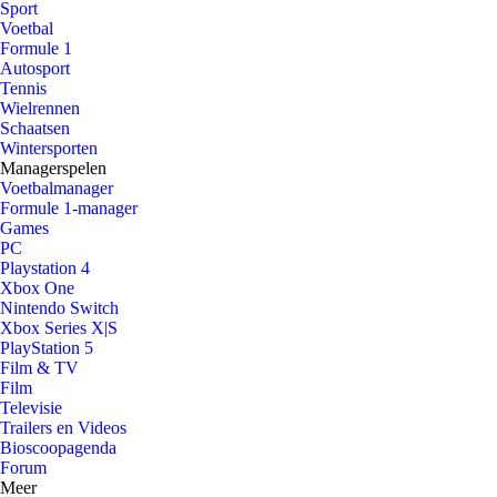
Sport
Voetbal
Formule 1
Autosport
Tennis
Wielrennen
Schaatsen
Wintersporten
Managerspelen
Voetbalmanager
Formule 1-manager
Games
PC
Playstation 4
Xbox One
Nintendo Switch
Xbox Series X|S
PlayStation 5
Film & TV
Film
Televisie
Trailers en Videos
Bioscoopagenda
Forum
Meer