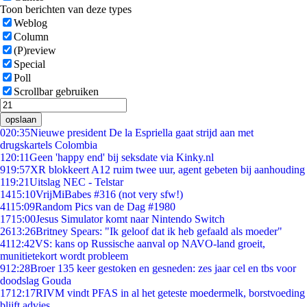
Toon berichten van deze types
Weblog
Column
(P)review
Special
Poll
Scrollbar gebruiken
opslaan
0
20:35
Nieuwe president De la Espriella gaat strijd aan met
drugskartels Colombia
1
20:11
Geen 'happy end' bij seksdate via Kinky.nl
9
19:57
XR blokkeert A12 ruim twee uur, agent gebeten bij aanhouding
1
19:21
Uitslag NEC - Telstar
14
15:10
VrijMiBabes #316 (not very sfw!)
41
15:09
Random Pics van de Dag #1980
17
15:00
Jesus Simulator komt naar Nintendo Switch
26
13:26
Britney Spears: "Ik geloof dat ik heb gefaald als moeder"
41
12:42
VS: kans op Russische aanval op NAVO-land groeit,
munitietekort wordt probleem
9
12:28
Broer 135 keer gestoken en gesneden: zes jaar cel en tbs voor
doodslag Gouda
17
12:17
RIVM vindt PFAS in al het geteste moedermelk, borstvoeding
blijft advies