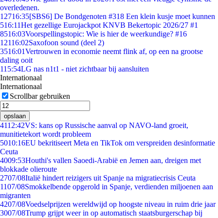
overledenen.
127
16:35
[SBS6] De Bondgenoten #318 Een klein kusje moet kunnen
5
16:11
Het gezellige Eurojackpot KNVB Bekertopic 2026/27 #1
85
16:03
Voorspellingstopic: Wie is hier de weerkundige? #16
121
16:02
Saxofoon sound (deel 2)
35
16:01
Vertrouwen in economie neemt flink af, op een na grootse
daling ooit
1
15:54
LG nas n1t1 - niet zichtbaar bij aansluiten
Internationaal
Internationaal
Scrollbar gebruiken
opslaan
41
12:42
VS: kans op Russische aanval op NAVO-land groeit,
munitietekort wordt probleem
50
10:16
EU bekritiseert Meta en TikTok om verspreiden desinformatie
Ceuta
40
09:53
Houthi's vallen Saoedi-Arabië en Jemen aan, dreigen met
blokkade olieroute
27
07/08
Italië hindert reizigers uit Spanje na migratiecrisis Ceuta
11
07/08
Smokkelbende opgerold in Spanje, verdienden miljoenen aan
migranten
42
07/08
Voedselprijzen wereldwijd op hoogste niveau in ruim drie jaar
30
07/08
Trump grijpt weer in op automatisch staatsburgerschap bij