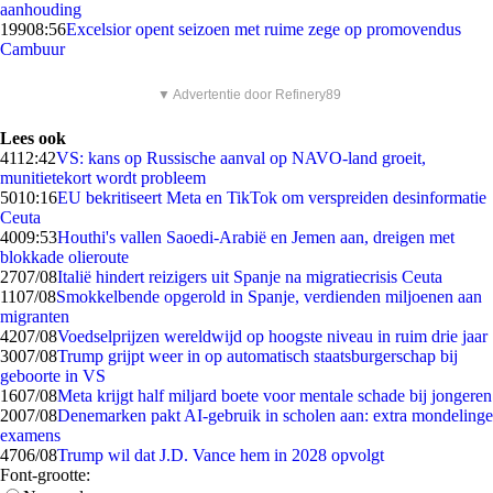
aanhouding
199
08:56
Excelsior opent seizoen met ruime zege op promovendus
Cambuur
▼ Advertentie door Refinery89
Lees ook
41
12:42
VS: kans op Russische aanval op NAVO-land groeit,
munitietekort wordt probleem
50
10:16
EU bekritiseert Meta en TikTok om verspreiden desinformatie
Ceuta
40
09:53
Houthi's vallen Saoedi-Arabië en Jemen aan, dreigen met
blokkade olieroute
27
07/08
Italië hindert reizigers uit Spanje na migratiecrisis Ceuta
11
07/08
Smokkelbende opgerold in Spanje, verdienden miljoenen aan
migranten
42
07/08
Voedselprijzen wereldwijd op hoogste niveau in ruim drie jaar
30
07/08
Trump grijpt weer in op automatisch staatsburgerschap bij
geboorte in VS
16
07/08
Meta krijgt half miljard boete voor mentale schade bij jongeren
20
07/08
Denemarken pakt AI-gebruik in scholen aan: extra mondelinge
examens
47
06/08
Trump wil dat J.D. Vance hem in 2028 opvolgt
Font-grootte: