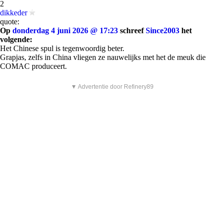
2
dikkeder
quote:
Op
donderdag 4 juni 2026 @ 17:23
schreef
Since2003
het
volgende:
Het Chinese spul is tegenwoordig beter.
Grapjas, zelfs in China vliegen ze nauwelijks met het de meuk die
COMAC produceert.
▼ Advertentie door Refinery89