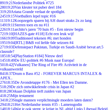
89
19:21
Nederlandse Politiek #725
280
19:20
Van kleuter tot puber deel 184
3
19:20
Ariana Grande verlaat de spotlight.
245
19:15
Voetballers lepel topic #16
113
19:12
Koopzegels sparen bij AH duurt straks 2x zo lang
149
19:11
Sterren toen en nu #11
226
19:11
archito's jaren '70 huis #5 - Een nieuw begin
72
19:10
[HAZES-gate #118] Echt een leuk wijf
166
19:09
Traditioneel tekenen #6; met honden
195
19:04
[RTL] B&B vol liefde 6de seizoen #4
27
19:03
Defensiepact Pakistan, Turkije en Saudi-Arabië bevat art.5
clausule?
185
18:54
[PlayStation #184] Nieuw deel
145
18:49
De EU-politiek #6 Musk naar Europa!
50
18:42
[Vulkanen] The Ring of Fire #9: Activiteit in de
vulkaanwereld
84
18:37
Drum n Bass #52 - FOREVER MARCUS INTALEX &
APEX..
276
18:35
De Avondetappe #176 - Met Ellen ten Damme.
5
18:29
De zich ontwikkelende crisis in Japan #2
8
18:28
Orkaan Dolphin treft zuiden van Japan
4
18:25
Mijn testament
34
18:23
Single mannen verplichtsingle moeders laten daten?
294
18:21
Het Nederlandse tennis #35 - Lamensgodin
148
18:14
Wat je ook stemt, je krijgt in NL altijd Links Liberaal Beleid.