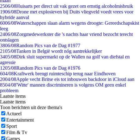
maan
25
06/08
Huisarts per direct uit vak gezet om ernstig alcoholmisbruik
19
06/08
Drone met explosieven bij Duits vliegveld voedt vrees voor
hybride aanval
60
06/08
Waterschappen slaan alarm wegens droogte: Gereedschapskist
leeg
24
06/08
Zorgmedewerkster die 's nachts haar vriend bezocht terecht
ontslagen
38
06/08
Random Pics van de Dag #1977
21
05/08
Tanken in België wordt nóg aantrekkelijker
34
05/08
Dirk sluit supermarkt op de Wallen na golf van diefstal en
agressie
12
05/08
Random Pics van de Dag #1976
6
04/08
Kraftwerk brengt ruimteschip terug naar Eindhoven
20
04/08
Apple vecht Britse eis tot inbouwen backdoor in iCloud aan
85
04/08
'Witte' mannen discrimineren is volgens OM geen enkel
probleem
Laatste items
Laatste items
Toon berichten uit deze thema's
Actueel
Entertainment
Sport
Film & Tv
Games