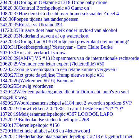
204
20:41
Oorlog in Oekraïne #1318 Drone baby drone
288
20:38
Centraal Bordspeltopic #8 Game on!
108
20:37
Hoe denkt God echt over homo-seksualiteit? deel 4
8
20:36
Poepen tijdens het tandenpoetsen
242
20:35
Russia vs Ukraine #91
117
20:35
Huisarts doet haar werk onder invloed van alcohol
236
20:33
Nederland stevent af op watertekort
262
20:32
Oorlog Iran #136 Bridge and powerplant day incoming?
18
20:31
[Boekbespreking] Yesteryear - Caro Claire Burke
59
20:30
Huisarts verkracht vrouw.
293
20:29
[AMV] VS #1312 spammers van de internationale rechtsorde
206
20:29
Verander een letter expert (7lettereditie) #50
62
20:27
Zou je vreemdgaan in een relatie kunnen vergeven?
63
20:27
Het grote dagelijkse Trump nieuws topic #31
184
20:26
[Wielrennen #616] Brennan!
56
20:25
Eeuwig voortleven
23
20:22
Weer een parkeergarage dicht in Dordrecht, auto's zo snel
mogelijk weg
46
20:20
Woordensamenstelspel #1184 met 2 woorden spreken SVP
180
20:19
Touwtrekken 2.0 #636 - Team 1 beste team *G* *O*
137
20:19
Meisjesnamenlepeltopic #367 LOOOOL LAPO
125
20:19
Buitenlandse steden lepeltopic #268
39
20:17
Dierenlepeltopic #150
37
20:16
Het hele alfabet #108 en 4letterwoord
229
20:15
Nederlandse plaatsnamen lepeltopic #213 elk gehucht met