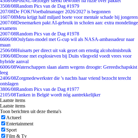
43
08/08
PostNL-bezorger steekt bewoner na ruzie over pakket
35
08/08
Random Pics van de Dag #1979
2
07/08
De FOK!Voetbalmanager 2026/2027 is begonnen
16
07/08
Meta krijgt half miljard boete voor mentale schade bij jongeren
20
07/08
Denemarken pakt AI-gebruik in scholen aan: extra mondelinge
examens
20
07/08
Random Pics van de Dag #1978
66
06/08
Onlyfans-model met G-cup wil als NASA-ambassadeur naar
maan
25
06/08
Huisarts per direct uit vak gezet om ernstig alcoholmisbruik
19
06/08
Drone met explosieven bij Duits vliegveld voedt vrees voor
hybride aanval
60
06/08
Waterschappen slaan alarm wegens droogte: Gereedschapskist
leeg
24
06/08
Zorgmedewerkster die 's nachts haar vriend bezocht terecht
ontslagen
38
06/08
Random Pics van de Dag #1977
21
05/08
Tanken in België wordt nóg aantrekkelijker
Laatste items
Laatste items
Toon berichten uit deze thema's
Actueel
Entertainment
Sport
Film & Tv