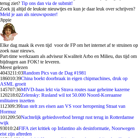
terug ziet?
Tip ons dan via de submit!
Zoek jij altijd de leukste nieuwtjes en kun je daar leuk over schrijven?
Meld je aan als nieuwsposter!
Jippie
Elke dag maak ik even tijd voor de FP om het internet af te struinen op
zoek naar nieuws.
Part-time werkzaam als adviseur Kwaliteit Arbo en Milieu, dus tijd om
bijdragen aan FOK! te leveren.
Meest gelezen
40432
11:03
Random Pics van de Dag #1981
1860
10:39
China boekt doorbraak in eigen chipmachines, druk op
ASML groeit
1457
07:36
MIVD-baas lekt via Strava routes naar geheime kazerne
1202
18:02
Zelensky: Rusland wil tot 50.000 Noord-Koreaanse
militairen inzetten
1123
09:39
Iran stelt zes eisen aan VS voor heropening Straat van
Hormuz
1012
09:50
Nachtelijk gebiedsverbod brengt rust terug in Rotterdamse
wijk
930
10:24
FIFA ziet kritiek op Infantino als desinformatie, Noorwegen
eist zijn aftreden