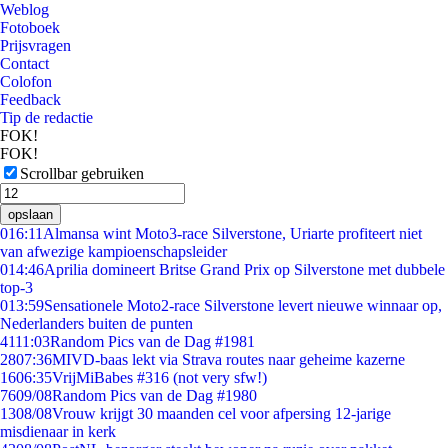
Weblog
Fotoboek
Prijsvragen
Contact
Colofon
Feedback
Tip de redactie
FOK!
FOK!
Scrollbar gebruiken
opslaan
0
16:11
Almansa wint Moto3-race Silverstone, Uriarte profiteert niet
van afwezige kampioenschapsleider
0
14:46
Aprilia domineert Britse Grand Prix op Silverstone met dubbele
top-3
0
13:59
Sensationele Moto2-race Silverstone levert nieuwe winnaar op,
Nederlanders buiten de punten
41
11:03
Random Pics van de Dag #1981
28
07:36
MIVD-baas lekt via Strava routes naar geheime kazerne
16
06:35
VrijMiBabes #316 (not very sfw!)
76
09/08
Random Pics van de Dag #1980
13
08/08
Vrouw krijgt 30 maanden cel voor afpersing 12-jarige
misdienaar in kerk