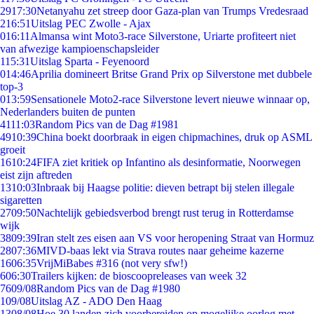
29
17:30
Netanyahu zet streep door Gaza-plan van Trumps Vredesraad
2
16:51
Uitslag PEC Zwolle - Ajax
0
16:11
Almansa wint Moto3-race Silverstone, Uriarte profiteert niet
van afwezige kampioenschapsleider
1
15:31
Uitslag Sparta - Feyenoord
0
14:46
Aprilia domineert Britse Grand Prix op Silverstone met dubbele
top-3
0
13:59
Sensationele Moto2-race Silverstone levert nieuwe winnaar op,
Nederlanders buiten de punten
41
11:03
Random Pics van de Dag #1981
49
10:39
China boekt doorbraak in eigen chipmachines, druk op ASML
groeit
16
10:24
FIFA ziet kritiek op Infantino als desinformatie, Noorwegen
eist zijn aftreden
13
10:03
Inbraak bij Haagse politie: dieven betrapt bij stelen illegale
sigaretten
27
09:50
Nachtelijk gebiedsverbod brengt rust terug in Rotterdamse
wijk
38
09:39
Iran stelt zes eisen aan VS voor heropening Straat van Hormuz
28
07:36
MIVD-baas lekt via Strava routes naar geheime kazerne
16
06:35
VrijMiBabes #316 (not very sfw!)
6
06:30
Trailers kijken: de bioscoopreleases van week 32
76
09/08
Random Pics van de Dag #1980
1
09/08
Uitslag AZ - ADO Den Haag
13
08/08
Hoe 30 landen zich voorbereiden op mogelijke oorlog met