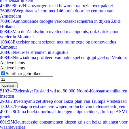
misdienaar in kerk
43
08/08
PostNL-bezorger steekt bewoner na ruzie over pakket
26
08/08
Wegpiraat scheurt met 146 km/u door het centrum van
Amsterdam
7
08/08
Aanhoudende droogte veroorzaakt scheuren in dijken Zuid-
Holland
0
08/08
Van de Zandschulp overleeft matchpoints, ook Griekspoor
verder in Montreal
1
08/08
Excelsior opent seizoen met ruime zege op promovendus
Cambuur
2
08/08
Nieuw te streamen in augustus
4
08/08
Niewiadoma profiteert van pokerspel en grijpt geel op Ventoux
Actieve items
Actieve items
Scrollbar gebruiken
opslaan
51
03:47
Zelensky: Rusland wil tot 50.000 Noord-Koreaanse militairen
inzetten
29
03:23
Netanyahu zet streep door Gaza-plan van Trumps Vredesraad
13
02:37
Pentagon eist snellere wapenproductie van defensiebedrijven
49
01:28
China boekt doorbraak in eigen chipmachines, druk op ASML
groeit
6
01:25
Kleurrecessie: consumenten kiezen grijs en beige uit angst voor
waardeverlies