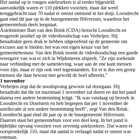
Het aantal op te vangen asielzoekers is al eerder bijgesteld:
aanvankelijk waren er 110 plekken voorzien, maar dat werd
teruggebracht naar 70 nadat er onrust ontstond in het dorp. Loosdrecht
gaat eind dit jaar op in de buurgemeente Hilversum, waardoor het
gemeentehuis deels leegstaat.
Asielminister Bart van den Brink (CDA) bezocht Loosdrecht en
reageerde positief op de videoboodschap van Verheijen. Hij
benadrukte geen druk te hebben uitgeoefend op de gemeente om
excuses aan te bieden: het was een eigen keuze van het
gemeentebestuur. Van den Brink noemt de videoboodschap een goede
weergave van wat er zich in Wijdemeren afspeelt. "Ze zijn zoekende
naar verbinding met de samenleving, waar aan de ene kant mensen
voor zijn, maar er zijn ook veel tegenstanders. En er is dus een groep
mensen die daar bewust met geweld de boel afbreekt."
1 november
Verheijen zegt dat de noodopvang gewoon zal doorgaan. Hij
benadrukt dat die tot maximaal 1 november zal duren en dat het pand
daarna een andere bestemming krijgt. "Ik was vandaag op bezoek in
Loosdrecht en IJsselstein en heb begrepen dat per 1 november de
asiellocatie al een andere bestemming heeft", zegt Van den Brink.
Loosdrecht gaat eind dit jaar op in de buurgemeente Hilversum.
Daarom staat het gemeentehuis voor een deel leeg. In het pand is
tijdelijke opvang voorzien voor zeventig asielzoekers. Dat waren er
oorspronkelijk 110, maar dat aantal is verlaagd nadat er onrust was
ontstaan.