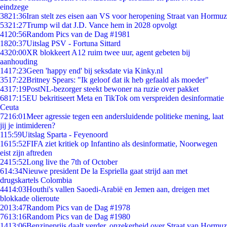
eindzege
38
21:36
Iran stelt zes eisen aan VS voor heropening Straat van Hormuz
53
21:27
Trump wil dat J.D. Vance hem in 2028 opvolgt
41
20:56
Random Pics van de Dag #1981
18
20:37
Uitslag PSV - Fortuna Sittard
43
20:00
XR blokkeert A12 ruim twee uur, agent gebeten bij
aanhouding
14
17:23
Geen 'happy end' bij seksdate via Kinky.nl
35
17:22
Britney Spears: "Ik geloof dat ik heb gefaald als moeder"
43
17:19
PostNL-bezorger steekt bewoner na ruzie over pakket
68
17:15
EU bekritiseert Meta en TikTok om verspreiden desinformatie
Ceuta
72
16:01
Meer agressie tegen een andersluidende politieke mening, laat
jij je intimideren?
1
15:59
Uitslag Sparta - Feyenoord
16
15:52
FIFA ziet kritiek op Infantino als desinformatie, Noorwegen
eist zijn aftreden
24
15:52
Long live the 7th of October
6
14:34
Nieuwe president De la Espriella gaat strijd aan met
drugskartels Colombia
44
14:03
Houthi's vallen Saoedi-Arabië en Jemen aan, dreigen met
blokkade olieroute
20
13:47
Random Pics van de Dag #1978
76
13:16
Random Pics van de Dag #1980
14
13:06
Benzineprijs daalt verder, onzekerheid over Straat van Hormuz