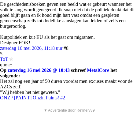
De geschiedenisboeken geven een beeld wat er gebeurt wanneer het
volk te lang wordt genegeerd. Ik snap niet dat de politiek denkt dat dit
goed blijft gaan en ik houd mijn hart vast omdat een gespleten
gemeenschap zelfs tot dodelijke aanslagen kan leiden of zelfs een
burgeroorlog.
Kutpolitiek en kut-EU als het gaat om migranten.
Designer FOK!
zaterdag 16 mei 2026, 11:18 uur
#8
5
ToT
quote:
Op
zaterdag 16 mei 2026 @ 10:43
schreef
MetalCore
het
volgende:
Het zal nog een jaar of 50 duren voordat men excuses maakt voor de
AZCs zelf.
"Wij hebben het niet geweten."
ONZ / [PAINT] Onzin Paints! #2
▼ Advertentie door Refinery89