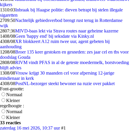
kijkers
13
10:03
Inbraak bij Haagse politie: dieven betrapt bij stelen illegale
sigaretten
27
09:50
Nachtelijk gebiedsverbod brengt rust terug in Rotterdamse
wijk
28
07:36
MIVD-baas lekt via Strava routes naar geheime kazerne
14
08/08
Geen 'happy end' bij seksdate via Kinky.nl
43
08/08
XR blokkeert A12 ruim twee uur, agent gebeten bij
aanhouding
12
08/08
Broer 135 keer gestoken en gesneden: zes jaar cel en tbs voor
doodslag Gouda
28
08/08
RIVM vindt PFAS in al de geteste moedermelk, borstvoeding
blijft advies
13
08/08
Vrouw krijgt 30 maanden cel voor afpersing 12-jarige
misdienaar in kerk
43
08/08
PostNL-bezorger steekt bewoner na ruzie over pakket
Font-grootte:
Normaal
Kleiner
regelhoogte :
Normaal
Kleiner
33 reacties
zaterdag 16 mei 2026, 10:37 uur
#1