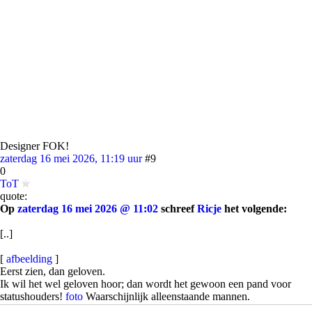
Designer FOK!
zaterdag 16 mei 2026, 11:19 uur
#9
0
ToT
quote:
Op
zaterdag 16 mei 2026 @ 11:02
schreef
Ricje
het volgende:
[..]
[
afbeelding
]
Eerst zien, dan geloven.
Ik wil het wel geloven hoor; dan wordt het gewoon een pand voor
statushouders!
foto
Waarschijnlijk alleenstaande mannen.
ONZ / [PAINT] Onzin Paints! #2