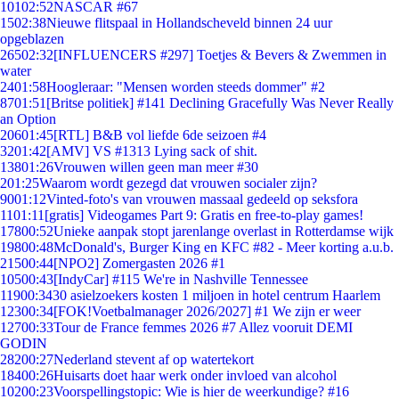
101
02:52
NASCAR #67
15
02:38
Nieuwe flitspaal in Hollandscheveld binnen 24 uur
opgeblazen
265
02:32
[INFLUENCERS #297] Toetjes & Bevers & Zwemmen in
water
24
01:58
Hoogleraar: "Mensen worden steeds dommer" #2
87
01:51
[Britse politiek] #141 Declining Gracefully Was Never Really
an Option
206
01:45
[RTL] B&B vol liefde 6de seizoen #4
32
01:42
[AMV] VS #1313 Lying sack of shit.
138
01:26
Vrouwen willen geen man meer #30
2
01:25
Waarom wordt gezegd dat vrouwen socialer zijn?
90
01:12
Vinted-foto's van vrouwen massaal gedeeld op seksfora
11
01:11
[gratis] Videogames Part 9: Gratis en free-to-play games!
178
00:52
Unieke aanpak stopt jarenlange overlast in Rotterdamse wijk
198
00:48
McDonald's, Burger King en KFC #82 - Meer korting a.u.b.
215
00:44
[NPO2] Zomergasten 2026 #1
105
00:43
[IndyCar] #115 We're in Nashville Tennessee
119
00:34
30 asielzoekers kosten 1 miljoen in hotel centrum Haarlem
123
00:34
[FOK!Voetbalmanager 2026/2027] #1 We zijn er weer
127
00:33
Tour de France femmes 2026 #7 Allez vooruit DEMI
GODIN
282
00:27
Nederland stevent af op watertekort
184
00:26
Huisarts doet haar werk onder invloed van alcohol
102
00:23
Voorspellingstopic: Wie is hier de weerkundige? #16