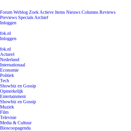
Forum
Weblog
Zoek
Actieve Items
Nieuws
Columns
Reviews
Previews
Specials
Archief
Inloggen
fok.nl
Inloggen
fok.nl
Actueel
Nederland
Internationaal
Economie
Politiek
Tech
Showbiz en Gossip
Opmerkelijk
Entertainment
Showbiz en Gossip
Muziek
Film
Televisie
Media & Cultuur
Bioscoopagenda