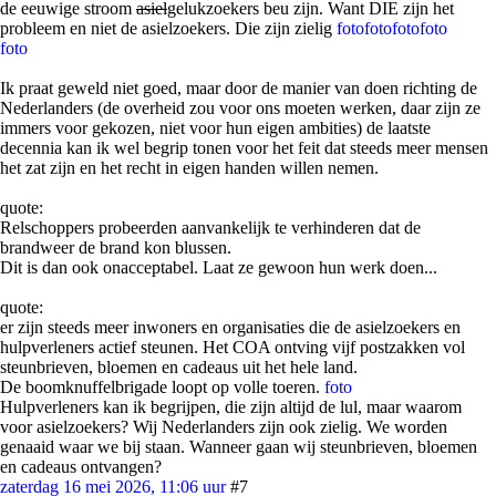
de eeuwige stroom
asiel
gelukzoekers beu zijn. Want DIE zijn het
probleem en niet de asielzoekers. Die zijn zielig
foto
foto
foto
foto
foto
Ik praat geweld niet goed, maar door de manier van doen richting de
Nederlanders (de overheid zou voor ons moeten werken, daar zijn ze
immers voor gekozen, niet voor hun eigen ambities) de laatste
decennia kan ik wel begrip tonen voor het feit dat steeds meer mensen
het zat zijn en het recht in eigen handen willen nemen.
quote:
Relschoppers probeerden aanvankelijk te verhinderen dat de
brandweer de brand kon blussen.
Dit is dan ook onacceptabel. Laat ze gewoon hun werk doen...
quote:
er zijn steeds meer inwoners en organisaties die de asielzoekers en
hulpverleners actief steunen. Het COA ontving vijf postzakken vol
steunbrieven, bloemen en cadeaus uit het hele land.
De boomknuffelbrigade loopt op volle toeren.
foto
Hulpverleners kan ik begrijpen, die zijn altijd de lul, maar waarom
voor asielzoekers? Wij Nederlanders zijn ook zielig. We worden
genaaid waar we bij staan. Wanneer gaan wij steunbrieven, bloemen
en cadeaus ontvangen?
zaterdag 16 mei 2026, 11:06 uur
#7