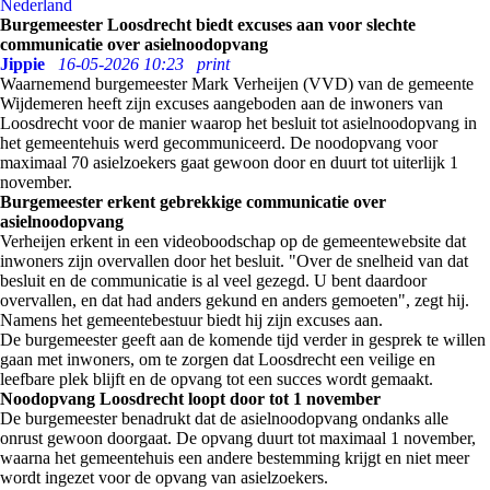
Nederland
Burgemeester Loosdrecht biedt excuses aan voor slechte
communicatie over asielnoodopvang
Jippie
16-05-2026 10:23
print
Waarnemend burgemeester Mark Verheijen (VVD) van de gemeente
Wijdemeren heeft zijn excuses aangeboden aan de inwoners van
Loosdrecht voor de manier waarop het besluit tot asielnoodopvang in
het gemeentehuis werd gecommuniceerd. De noodopvang voor
maximaal 70 asielzoekers gaat gewoon door en duurt tot uiterlijk 1
november.
Burgemeester erkent gebrekkige communicatie over
asielnoodopvang
Verheijen erkent in een videoboodschap op de gemeentewebsite dat
inwoners zijn overvallen door het besluit. "Over de snelheid van dat
besluit en de communicatie is al veel gezegd. U bent daardoor
overvallen, en dat had anders gekund en anders gemoeten", zegt hij.
Namens het gemeentebestuur biedt hij zijn excuses aan.
De burgemeester geeft aan de komende tijd verder in gesprek te willen
gaan met inwoners, om te zorgen dat Loosdrecht een veilige en
leefbare plek blijft en de opvang tot een succes wordt gemaakt.
Noodopvang Loosdrecht loopt door tot 1 november
De burgemeester benadrukt dat de asielnoodopvang ondanks alle
onrust gewoon doorgaat. De opvang duurt tot maximaal 1 november,
waarna het gemeentehuis een andere bestemming krijgt en niet meer
wordt ingezet voor de opvang van asielzoekers.