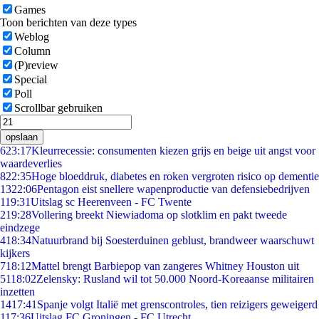
Games
Toon berichten van deze types
Weblog
Column
(P)review
Special
Poll
Scrollbar gebruiken
opslaan
6
23:17
Kleurrecessie: consumenten kiezen grijs en beige uit angst voor
waardeverlies
8
22:35
Hoge bloeddruk, diabetes en roken vergroten risico op dementie
13
22:06
Pentagon eist snellere wapenproductie van defensiebedrijven
1
19:31
Uitslag sc Heerenveen - FC Twente
2
19:28
Vollering breekt Niewiadoma op slotklim en pakt tweede
eindzege
4
18:34
Natuurbrand bij Soesterduinen geblust, brandweer waarschuwt
kijkers
7
18:12
Mattel brengt Barbiepop van zangeres Whitney Houston uit
51
18:02
Zelensky: Rusland wil tot 50.000 Noord-Koreaanse militairen
inzetten
14
17:41
Spanje volgt Italië met grenscontroles, tien reizigers geweigerd
1
17:36
Uitslag FC Groningen - FC Utrecht