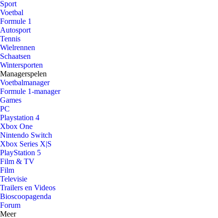
Sport
Voetbal
Formule 1
Autosport
Tennis
Wielrennen
Schaatsen
Wintersporten
Managerspelen
Voetbalmanager
Formule 1-manager
Games
PC
Playstation 4
Xbox One
Nintendo Switch
Xbox Series X|S
PlayStation 5
Film & TV
Film
Televisie
Trailers en Videos
Bioscoopagenda
Forum
Meer