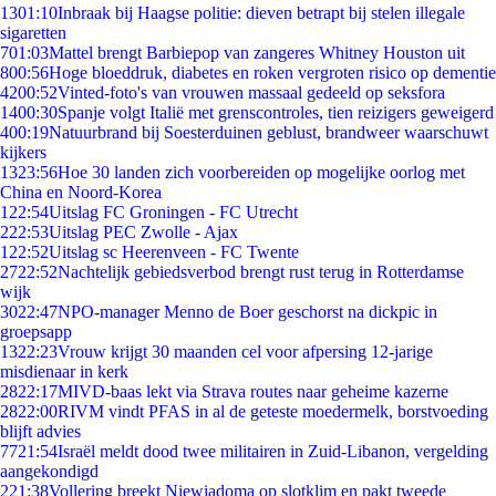
13
01:10
Inbraak bij Haagse politie: dieven betrapt bij stelen illegale
sigaretten
7
01:03
Mattel brengt Barbiepop van zangeres Whitney Houston uit
8
00:56
Hoge bloeddruk, diabetes en roken vergroten risico op dementie
42
00:52
Vinted-foto's van vrouwen massaal gedeeld op seksfora
14
00:30
Spanje volgt Italië met grenscontroles, tien reizigers geweigerd
4
00:19
Natuurbrand bij Soesterduinen geblust, brandweer waarschuwt
kijkers
13
23:56
Hoe 30 landen zich voorbereiden op mogelijke oorlog met
China en Noord-Korea
1
22:54
Uitslag FC Groningen - FC Utrecht
2
22:53
Uitslag PEC Zwolle - Ajax
1
22:52
Uitslag sc Heerenveen - FC Twente
27
22:52
Nachtelijk gebiedsverbod brengt rust terug in Rotterdamse
wijk
30
22:47
NPO-manager Menno de Boer geschorst na dickpic in
groepsapp
13
22:23
Vrouw krijgt 30 maanden cel voor afpersing 12-jarige
misdienaar in kerk
28
22:17
MIVD-baas lekt via Strava routes naar geheime kazerne
28
22:00
RIVM vindt PFAS in al de geteste moedermelk, borstvoeding
blijft advies
77
21:54
Israël meldt dood twee militairen in Zuid-Libanon, vergelding
aangekondigd
2
21:38
Vollering breekt Niewiadoma op slotklim en pakt tweede