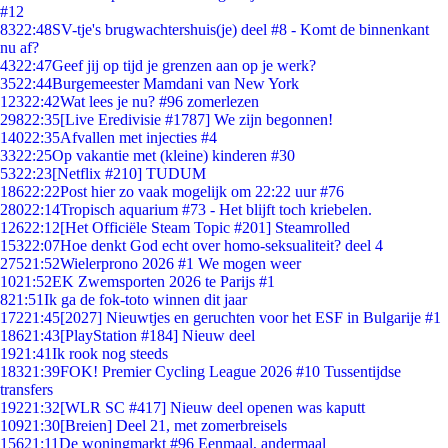
#12
83
22:48
SV-tje's brugwachtershuis(je) deel #8 - Komt de binnenkant
nu af?
43
22:47
Geef jij op tijd je grenzen aan op je werk?
35
22:44
Burgemeester Mamdani van New York
123
22:42
Wat lees je nu? #96 zomerlezen
298
22:35
[Live Eredivisie #1787] We zijn begonnen!
140
22:35
Afvallen met injecties #4
33
22:25
Op vakantie met (kleine) kinderen #30
53
22:23
[Netflix #210] TUDUM
186
22:22
Post hier zo vaak mogelijk om 22:22 uur #76
280
22:14
Tropisch aquarium #73 - Het blijft toch kriebelen.
126
22:12
[Het Officiële Steam Topic #201] Steamrolled
153
22:07
Hoe denkt God echt over homo-seksualiteit? deel 4
275
21:52
Wielerprono 2026 #1 We mogen weer
10
21:52
EK Zwemsporten 2026 te Parijs #1
8
21:51
Ik ga de fok-toto winnen dit jaar
172
21:45
[2027] Nieuwtjes en geruchten voor het ESF in Bulgarije #1
186
21:43
[PlayStation #184] Nieuw deel
19
21:41
Ik rook nog steeds
183
21:39
FOK! Premier Cycling League 2026 #10 Tussentijdse
transfers
192
21:32
[WLR SC #417] Nieuw deel openen was kaputt
109
21:30
[Breien] Deel 21, met zomerbreisels
156
21:11
De woningmarkt #96 Eenmaal, andermaal