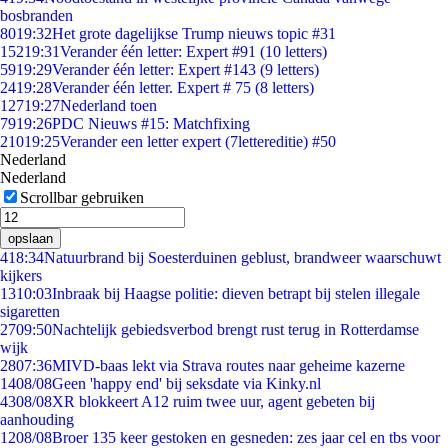
bosbranden
80
19:32
Het grote dagelijkse Trump nieuws topic #31
152
19:31
Verander één letter: Expert #91 (10 letters)
59
19:29
Verander één letter: Expert #143 (9 letters)
24
19:28
Verander één letter. Expert # 75 (8 letters)
127
19:27
Nederland toen
79
19:26
PDC Nieuws #15: Matchfixing
210
19:25
Verander een letter expert (7lettereditie) #50
Nederland
Nederland
Scrollbar gebruiken
opslaan
4
18:34
Natuurbrand bij Soesterduinen geblust, brandweer waarschuwt
kijkers
13
10:03
Inbraak bij Haagse politie: dieven betrapt bij stelen illegale
sigaretten
27
09:50
Nachtelijk gebiedsverbod brengt rust terug in Rotterdamse
wijk
28
07:36
MIVD-baas lekt via Strava routes naar geheime kazerne
14
08/08
Geen 'happy end' bij seksdate via Kinky.nl
43
08/08
XR blokkeert A12 ruim twee uur, agent gebeten bij
aanhouding
12
08/08
Broer 135 keer gestoken en gesneden: zes jaar cel en tbs voor