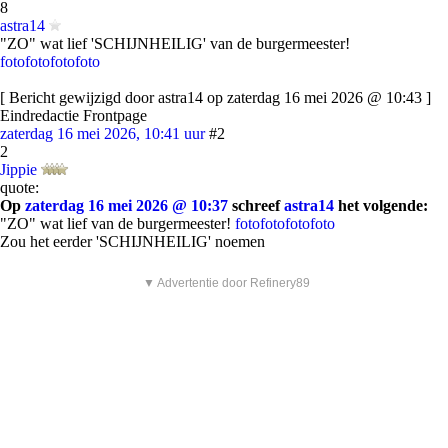
8
astra14
"ZO" wat lief 'SCHIJNHEILIG' van de burgermeester!
foto
foto
foto
foto
[ Bericht gewijzigd door astra14 op zaterdag 16 mei 2026 @ 10:43 ]
Eindredactie Frontpage
zaterdag 16 mei 2026, 10:41 uur
#2
2
Jippie
quote:
Op
zaterdag 16 mei 2026 @ 10:37
schreef
astra14
het volgende:
"ZO" wat lief van de burgermeester!
foto
foto
foto
foto
Zou het eerder 'SCHIJNHEILIG' noemen
▼ Advertentie door Refinery89