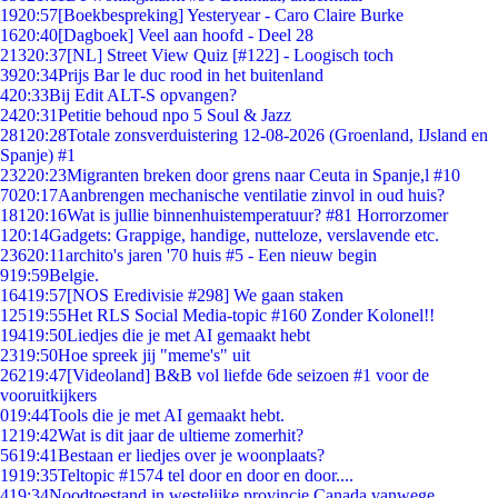
19
20:57
[Boekbespreking] Yesteryear - Caro Claire Burke
16
20:40
[Dagboek] Veel aan hoofd - Deel 28
213
20:37
[NL] Street View Quiz [#122] - Loogisch toch
39
20:34
Prijs Bar le duc rood in het buitenland
4
20:33
Bij Edit ALT-S opvangen?
24
20:31
Petitie behoud npo 5 Soul & Jazz
281
20:28
Totale zonsverduistering 12-08-2026 (Groenland, IJsland en
Spanje) #1
232
20:23
Migranten breken door grens naar Ceuta in Spanje,l #10
70
20:17
Aanbrengen mechanische ventilatie zinvol in oud huis?
181
20:16
Wat is jullie binnenhuistemperatuur? #81 Horrorzomer
1
20:14
Gadgets: Grappige, handige, nutteloze, verslavende etc.
236
20:11
archito's jaren '70 huis #5 - Een nieuw begin
9
19:59
Belgie.
164
19:57
[NOS Eredivisie #298] We gaan staken
125
19:55
Het RLS Social Media-topic #160 Zonder Kolonel!!
194
19:50
Liedjes die je met AI gemaakt hebt
23
19:50
Hoe spreek jij "meme's" uit
262
19:47
[Videoland] B&B vol liefde 6de seizoen #1 voor de
vooruitkijkers
0
19:44
Tools die je met AI gemaakt hebt.
12
19:42
Wat is dit jaar de ultieme zomerhit?
56
19:41
Bestaan er liedjes over je woonplaats?
19
19:35
Teltopic #1574 tel door en door en door....
4
19:34
Noodtoestand in westelijke provincie Canada vanwege