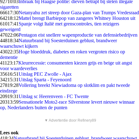
927
10:03
Inbraak bij Haagse politie: dieven betrapt bij stelen illegale
sigaretten
666
17:30
Netanyahu zet streep door Gaza-plan van Trumps Vredesraad
642
18:12
Mattel brengt Barbiepop van zangeres Whitney Houston uit
610
17:41
Spanje volgt Italië met grenscontroles, tien reizigers
geweigerd
470
22:06
Pentagon eist snellere wapenproductie van defensiebedrijven
448
18:34
Natuurbrand bij Soesterduinen geblust, brandweer
waarschuwt kijkers
430
22:35
Hoge bloeddruk, diabetes en roken vergroten risico op
dementie
411
23:17
Kleurrecessie: consumenten kiezen grijs en beige uit angst
voor waardeverlies
356
16:51
Uitslag PEC Zwolle - Ajax
342
15:31
Uitslag Sparta - Feyenoord
278
19:28
Vollering breekt Niewiadoma op slotklim en pakt tweede
eindzege
209
19:31
Uitslag sc Heerenveen - FC Twente
203
13:59
Sensationele Moto2-race Silverstone levert nieuwe winnaar
op, Nederlanders buiten de punten
▼ Advertentie door Refinery89
Lees ook
4
18:34
Natuurbrand bij Soesterduinen geblust, brandweer waarschuwt