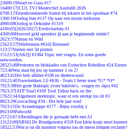
236
00:19
Israel en Gaza #17
164
00:17
[CUL TV] Masterchef Australië 2026
67
00:13
Tenenkrommende fouten bij teksten in het openbaar #74
13
00:10
Oorlog Iran #137 Op naar een mooie toekomst
49
00:08
Oorlog in Oekraïne #1319
41
00:05
[2026/2027] Eredivisietoto #1
43
00:00
Hoeveel geld spendeer jij aan je beginnende relatie?
26
23:57
Natuur en Wild
256
23:57
[Wielrennen #616] Brennan!
1
23:57
Starten met 3d printen
151
23:53
[AKQ] #3384 Topic met vragen. En soms goede
antwoorden.
285
23:49
Protesten en blokkades van Extinction Rebellion #24 Eieren
7
23:46
Wat staat bij jou op nummer 1 en 2?
46
23:41
Het hele alfabet #108 en 4letterwoord
191
23:40
Touwtrekken 2.0 #636 - Team 1 beste team *G* *O*
79
23:38
Het grote Baktopic (voor bakfoto's, -vragen en -tips) #42
79
23:37
[ATP Tour] #169 Tosti Tallon back on fire
176
23:34
Algemeen steektopic, waar er een steekje los zit #3
88
23:29
Geocaching #34 - Het hele jaar rond
79
23:21
De Avondetappe #177 - Bijna voorbij :(
89
23:09
Palworld
257
23:07
Afbeeldingen die je gemaakt hebt met AI
131
23:00
[SBS6] De Bondgenoten #318 Een klein kusje moet kunnen
183
22:53
Wat is op dit moment volgens jou de meest irritante reclame?