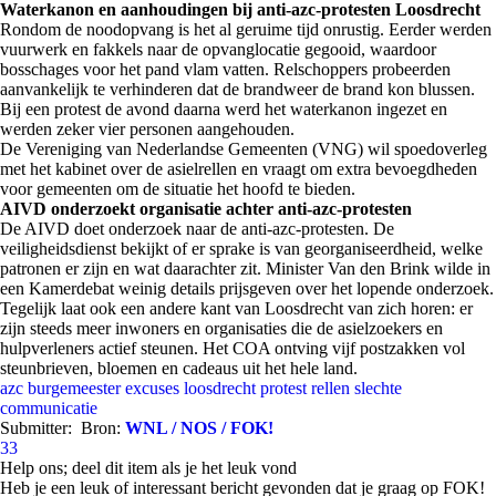
Waterkanon en aanhoudingen bij anti-azc-protesten Loosdrecht
Rondom de noodopvang is het al geruime tijd onrustig. Eerder werden
vuurwerk en fakkels naar de opvanglocatie gegooid, waardoor
bosschages voor het pand vlam vatten. Relschoppers probeerden
aanvankelijk te verhinderen dat de brandweer de brand kon blussen.
Bij een protest de avond daarna werd het waterkanon ingezet en
werden zeker vier personen aangehouden.
De Vereniging van Nederlandse Gemeenten (VNG) wil spoedoverleg
met het kabinet over de asielrellen en vraagt om extra bevoegdheden
voor gemeenten om de situatie het hoofd te bieden.
AIVD onderzoekt organisatie achter anti-azc-protesten
De AIVD doet onderzoek naar de anti-azc-protesten. De
veiligheidsdienst bekijkt of er sprake is van georganiseerdheid, welke
patronen er zijn en wat daarachter zit. Minister Van den Brink wilde in
een Kamerdebat weinig details prijsgeven over het lopende onderzoek.
Tegelijk laat ook een andere kant van Loosdrecht van zich horen: er
zijn steeds meer inwoners en organisaties die de asielzoekers en
hulpverleners actief steunen. Het COA ontving vijf postzakken vol
steunbrieven, bloemen en cadeaus uit het hele land.
azc
burgemeester
excuses
loosdrecht
protest
rellen
slechte
communicatie
Submitter:
Bron:
WNL / NOS / FOK!
33
Help ons; deel dit item als je het leuk vond
Heb je een leuk of interessant bericht gevonden dat je graag op FOK!