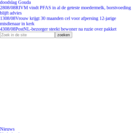
doodslag Gouda
28
08/08
RIVM vindt PFAS in al de geteste moedermelk, borstvoeding
blijft advies
13
08/08
Vrouw krijgt 30 maanden cel voor afpersing 12-jarige
misdienaar in kerk
43
08/08
PostNL-bezorger steekt bewoner na ruzie over pakket
Nieuws