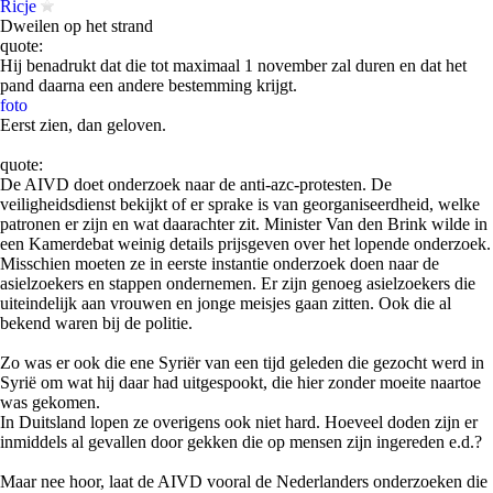
Ricje
Dweilen op het strand
quote:
Hij benadrukt dat die tot maximaal 1 november zal duren en dat het
pand daarna een andere bestemming krijgt.
foto
Eerst zien, dan geloven.
quote:
De AIVD doet onderzoek naar de anti-azc-protesten. De
veiligheidsdienst bekijkt of er sprake is van georganiseerdheid, welke
patronen er zijn en wat daarachter zit. Minister Van den Brink wilde in
een Kamerdebat weinig details prijsgeven over het lopende onderzoek.
Misschien moeten ze in eerste instantie onderzoek doen naar de
asielzoekers en stappen ondernemen. Er zijn genoeg asielzoekers die
uiteindelijk aan vrouwen en jonge meisjes gaan zitten. Ook die al
bekend waren bij de politie.
Zo was er ook die ene Syriër van een tijd geleden die gezocht werd in
Syrië om wat hij daar had uitgespookt, die hier zonder moeite naartoe
was gekomen.
In Duitsland lopen ze overigens ook niet hard. Hoeveel doden zijn er
inmiddels al gevallen door gekken die op mensen zijn ingereden e.d.?
Maar nee hoor, laat de AIVD vooral de Nederlanders onderzoeken die