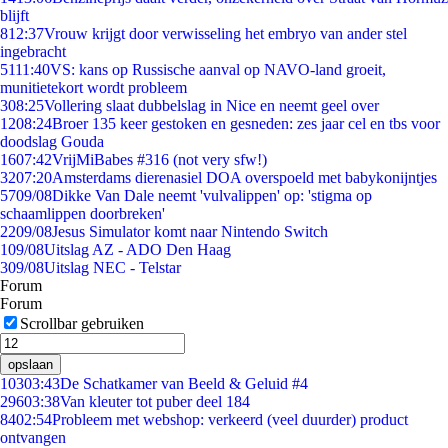
blijft
8
12:37
Vrouw krijgt door verwisseling het embryo van ander stel
ingebracht
51
11:40
VS: kans op Russische aanval op NAVO-land groeit,
munitietekort wordt probleem
3
08:25
Vollering slaat dubbelslag in Nice en neemt geel over
12
08:24
Broer 135 keer gestoken en gesneden: zes jaar cel en tbs voor
doodslag Gouda
16
07:42
VrijMiBabes #316 (not very sfw!)
32
07:20
Amsterdams dierenasiel DOA overspoeld met babykonijntjes
57
09/08
Dikke Van Dale neemt 'vulvalippen' op: 'stigma op
schaamlippen doorbreken'
22
09/08
Jesus Simulator komt naar Nintendo Switch
1
09/08
Uitslag AZ - ADO Den Haag
3
09/08
Uitslag NEC - Telstar
Forum
Forum
Scrollbar gebruiken
opslaan
103
03:43
De Schatkamer van Beeld & Geluid #4
296
03:38
Van kleuter tot puber deel 184
84
02:54
Probleem met webshop: verkeerd (veel duurder) product
ontvangen