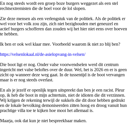
En nog steeds wordt een groep boze burgers weggezet als een stel
rechtsextremisten die de boel voor de lol slopen.
Zie deze mensen als een verlengstuk van de politiek. Als de politiek er
wel voor het volk zou zijn, zich niet bezighouden met geneuzel en
actief burgers schofferen dan zouden wij het hier niet eens over hoeven
te hebben.
Ik ben er ook wel klaar mee. Voorbeeld waarom ik niet zo blij ben?
https://velsenlokaal.nl/de-asielopvang-in-velsen/
Die boot ligt er nog. Onder valse voorwendselen werd dit centrum
ingericht met valse beloftes over de duur. Wel, het is 2026 en er is geen
zicht op wanneer deze weg gaat. In de tussentijd is de boot vervangen
maar is er nog steeds overlast.
En als je jezelf er openlijk tegen uitspreekt dan ben je een racist. Pleur
op, ik heb die boot in mijn achtertuin, niet de idioten die dit verzinnen.
Wij krijgen de rekening terwijl de sukkels die dit door hebben gedrukt
en de lokale bevolking demoniseerden zitten hoog en droog vanuit hun
prachtige villa toe te kijken hoe mooi het allemaal is.
Maarja, ook dat kun je niet bespreekbaar maken.