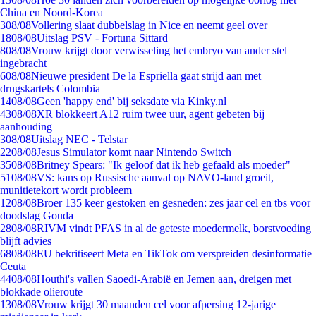
China en Noord-Korea
3
08/08
Vollering slaat dubbelslag in Nice en neemt geel over
18
08/08
Uitslag PSV - Fortuna Sittard
8
08/08
Vrouw krijgt door verwisseling het embryo van ander stel
ingebracht
6
08/08
Nieuwe president De la Espriella gaat strijd aan met
drugskartels Colombia
14
08/08
Geen 'happy end' bij seksdate via Kinky.nl
43
08/08
XR blokkeert A12 ruim twee uur, agent gebeten bij
aanhouding
3
08/08
Uitslag NEC - Telstar
22
08/08
Jesus Simulator komt naar Nintendo Switch
35
08/08
Britney Spears: "Ik geloof dat ik heb gefaald als moeder"
51
08/08
VS: kans op Russische aanval op NAVO-land groeit,
munitietekort wordt probleem
12
08/08
Broer 135 keer gestoken en gesneden: zes jaar cel en tbs voor
doodslag Gouda
28
08/08
RIVM vindt PFAS in al de geteste moedermelk, borstvoeding
blijft advies
68
08/08
EU bekritiseert Meta en TikTok om verspreiden desinformatie
Ceuta
44
08/08
Houthi's vallen Saoedi-Arabië en Jemen aan, dreigen met
blokkade olieroute
13
08/08
Vrouw krijgt 30 maanden cel voor afpersing 12-jarige