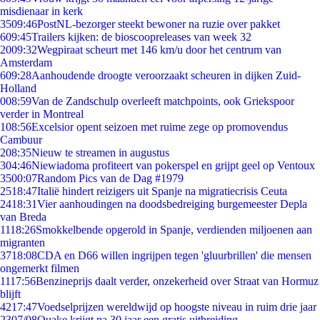
misdienaar in kerk
35
09:46
PostNL-bezorger steekt bewoner na ruzie over pakket
6
09:45
Trailers kijken: de bioscoopreleases van week 32
20
09:32
Wegpiraat scheurt met 146 km/u door het centrum van
Amsterdam
6
09:28
Aanhoudende droogte veroorzaakt scheuren in dijken Zuid-
Holland
0
08:59
Van de Zandschulp overleeft matchpoints, ook Griekspoor
verder in Montreal
1
08:56
Excelsior opent seizoen met ruime zege op promovendus
Cambuur
2
08:35
Nieuw te streamen in augustus
3
04:46
Niewiadoma profiteert van pokerspel en grijpt geel op Ventoux
35
00:07
Random Pics van de Dag #1979
25
18:47
Italië hindert reizigers uit Spanje na migratiecrisis Ceuta
24
18:31
Vier aanhoudingen na doodsbedreiging burgemeester Depla
van Breda
11
18:26
Smokkelbende opgerold in Spanje, verdienden miljoenen aan
migranten
37
18:08
CDA en D66 willen ingrijpen tegen 'gluurbrillen' die mensen
ongemerkt filmen
11
17:56
Benzineprijs daalt verder, onzekerheid over Straat van Hormuz
blijft
42
17:47
Voedselprijzen wereldwijd op hoogste niveau in ruim drie jaar
23
07/08
Quake krijgt na 30 jaar een gratis uitbreiding