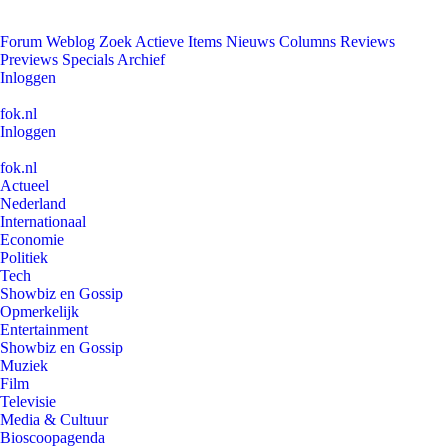
Forum
Weblog
Zoek
Actieve Items
Nieuws
Columns
Reviews
Previews
Specials
Archief
Inloggen
fok.nl
Inloggen
fok.nl
Actueel
Nederland
Internationaal
Economie
Politiek
Tech
Showbiz en Gossip
Opmerkelijk
Entertainment
Showbiz en Gossip
Muziek
Film
Televisie
Media & Cultuur
Bioscoopagenda