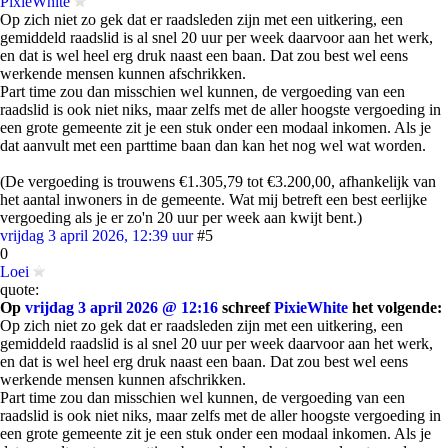
PixieWhite
Op zich niet zo gek dat er raadsleden zijn met een uitkering, een
gemiddeld raadslid is al snel 20 uur per week daarvoor aan het werk,
en dat is wel heel erg druk naast een baan. Dat zou best wel eens
werkende mensen kunnen afschrikken.
Part time zou dan misschien wel kunnen, de vergoeding van een
raadslid is ook niet niks, maar zelfs met de aller hoogste vergoeding in
een grote gemeente zit je een stuk onder een modaal inkomen. Als je
dat aanvult met een parttime baan dan kan het nog wel wat worden.
(De vergoeding is trouwens €1.305,79 tot €3.200,00, afhankelijk van
het aantal inwoners in de gemeente. Wat mij betreft een best eerlijke
vergoeding als je er zo'n 20 uur per week aan kwijt bent.)
vrijdag 3 april 2026, 12:39 uur
#5
0
Loei
quote:
Op
vrijdag 3 april 2026 @ 12:16
schreef
PixieWhite
het volgende:
Op zich niet zo gek dat er raadsleden zijn met een uitkering, een
gemiddeld raadslid is al snel 20 uur per week daarvoor aan het werk,
en dat is wel heel erg druk naast een baan. Dat zou best wel eens
werkende mensen kunnen afschrikken.
Part time zou dan misschien wel kunnen, de vergoeding van een
raadslid is ook niet niks, maar zelfs met de aller hoogste vergoeding in
een grote gemeente zit je een stuk onder een modaal inkomen. Als je