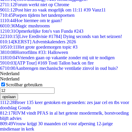
27
11:12
Forum werkt niet op Chrome
90
11:12
Post hier zo vaak mogelijk om 11:11 #39 Vanz11
7
10:45
Poepen tijdens het tandenpoetsen
11
10:44
Hoe hiermee om te gaan?
60
10:36
Magic mushrooms
12
10:31
Opmerkelijke foto's van Funda #243
223
10:15
[Live Eredivisie #1784] Dying seconds van het seizoen!
0
10:14
[KERST] Adventskalenders 2026
105
10:11
Het grote goedemorgen topic #3
38
10:08
Horrorfilms #33: Halloween
118
10:04
Vrienden gaan op vakantie zonder mij uit te nodigen
59
10:03
[ATP Tour] #169 Tosti Tallon back on fire
67
10:00
Aanbrengen mechanische ventilatie zinvol in oud huis?
Nederland
Nederland
Scrollbar gebruiken
opslaan
11
12:28
Broer 135 keer gestoken en gesneden: zes jaar cel en tbs voor
doodslag Gouda
8
12:17
RIVM vindt PFAS in al het geteste moedermelk, borstvoeding
blijft advies
8
09:49
Vrouw krijgt 30 maanden cel voor afpersing 12-jarige
misdienaar in kerk