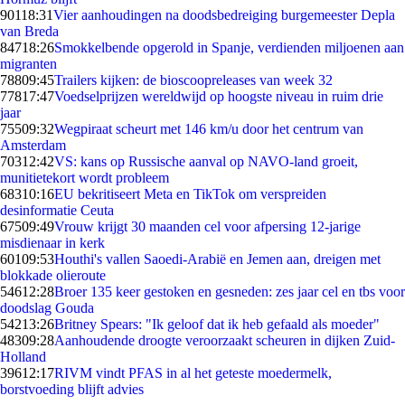
901
18:31
Vier aanhoudingen na doodsbedreiging burgemeester Depla
van Breda
847
18:26
Smokkelbende opgerold in Spanje, verdienden miljoenen aan
migranten
788
09:45
Trailers kijken: de bioscoopreleases van week 32
778
17:47
Voedselprijzen wereldwijd op hoogste niveau in ruim drie
jaar
755
09:32
Wegpiraat scheurt met 146 km/u door het centrum van
Amsterdam
703
12:42
VS: kans op Russische aanval op NAVO-land groeit,
munitietekort wordt probleem
683
10:16
EU bekritiseert Meta en TikTok om verspreiden
desinformatie Ceuta
675
09:49
Vrouw krijgt 30 maanden cel voor afpersing 12-jarige
misdienaar in kerk
601
09:53
Houthi's vallen Saoedi-Arabië en Jemen aan, dreigen met
blokkade olieroute
546
12:28
Broer 135 keer gestoken en gesneden: zes jaar cel en tbs voor
doodslag Gouda
542
13:26
Britney Spears: "Ik geloof dat ik heb gefaald als moeder"
483
09:28
Aanhoudende droogte veroorzaakt scheuren in dijken Zuid-
Holland
396
12:17
RIVM vindt PFAS in al het geteste moedermelk,
borstvoeding blijft advies