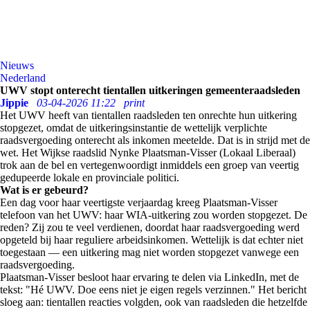
Nieuws
Nederland
UWV stopt onterecht tientallen uitkeringen gemeenteraadsleden
Jippie
03-04-2026 11:22
print
Het UWV heeft van tientallen raadsleden ten onrechte hun uitkering
stopgezet, omdat de uitkeringsinstantie de wettelijk verplichte
raadsvergoeding onterecht als inkomen meetelde. Dat is in strijd met de
wet. Het Wijkse raadslid Nynke Plaatsman-Visser (Lokaal Liberaal)
trok aan de bel en vertegenwoordigt inmiddels een groep van veertig
gedupeerde lokale en provinciale politici.
Wat is er gebeurd?
Een dag voor haar veertigste verjaardag kreeg Plaatsman-Visser
telefoon van het UWV: haar WIA-uitkering zou worden stopgezet. De
reden? Zij zou te veel verdienen, doordat haar raadsvergoeding werd
opgeteld bij haar reguliere arbeidsinkomen. Wettelijk is dat echter niet
toegestaan — een uitkering mag niet worden stopgezet vanwege een
raadsvergoeding.
Plaatsman-Visser besloot haar ervaring te delen via LinkedIn, met de
tekst: "Hé UWV. Doe eens niet je eigen regels verzinnen." Het bericht
sloeg aan: tientallen reacties volgden, ook van raadsleden die hetzelfde