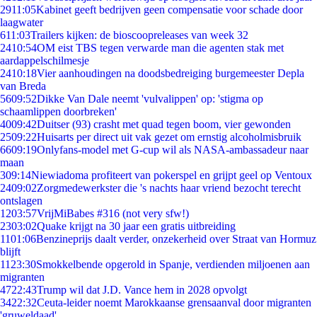
29
11:05
Kabinet geeft bedrijven geen compensatie voor schade door
laagwater
6
11:03
Trailers kijken: de bioscoopreleases van week 32
24
10:54
OM eist TBS tegen verwarde man die agenten stak met
aardappelschilmesje
24
10:18
Vier aanhoudingen na doodsbedreiging burgemeester Depla
van Breda
56
09:52
Dikke Van Dale neemt 'vulvalippen' op: 'stigma op
schaamlippen doorbreken'
40
09:42
Duitser (93) crasht met quad tegen boom, vier gewonden
25
09:22
Huisarts per direct uit vak gezet om ernstig alcoholmisbruik
66
09:19
Onlyfans-model met G-cup wil als NASA-ambassadeur naar
maan
3
09:14
Niewiadoma profiteert van pokerspel en grijpt geel op Ventoux
24
09:02
Zorgmedewerkster die 's nachts haar vriend bezocht terecht
ontslagen
12
03:57
VrijMiBabes #316 (not very sfw!)
23
03:02
Quake krijgt na 30 jaar een gratis uitbreiding
11
01:06
Benzineprijs daalt verder, onzekerheid over Straat van Hormuz
blijft
11
23:30
Smokkelbende opgerold in Spanje, verdienden miljoenen aan
migranten
47
22:43
Trump wil dat J.D. Vance hem in 2028 opvolgt
34
22:32
Ceuta-leider noemt Marokkaanse grensaanval door migranten
'gruweldaad'