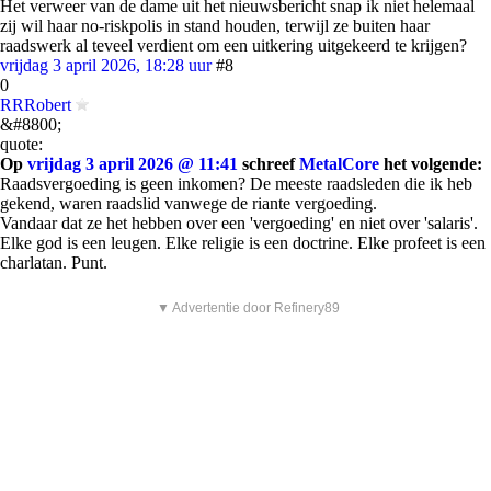
Het verweer van de dame uit het nieuwsbericht snap ik niet helemaal
zij wil haar no-riskpolis in stand houden, terwijl ze buiten haar
raadswerk al teveel verdient om een uitkering uitgekeerd te krijgen?
vrijdag 3 april 2026, 18:28 uur
#8
0
RRRobert
&#8800;
quote:
Op
vrijdag 3 april 2026 @ 11:41
schreef
MetalCore
het volgende:
Raadsvergoeding is geen inkomen? De meeste raadsleden die ik heb
gekend, waren raadslid vanwege de riante vergoeding.
Vandaar dat ze het hebben over een 'vergoeding' en niet over 'salaris'.
Elke god is een leugen. Elke religie is een doctrine. Elke profeet is een
charlatan. Punt.
▼ Advertentie door Refinery89