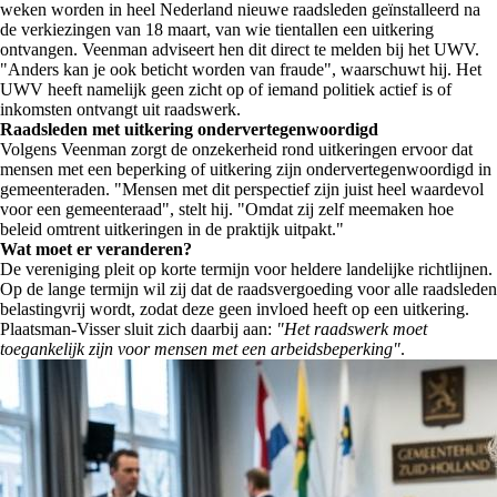
weken worden in heel Nederland nieuwe raadsleden geïnstalleerd na
de verkiezingen van 18 maart, van wie tientallen een uitkering
ontvangen. Veenman adviseert hen dit direct te melden bij het UWV.
"Anders kan je ook beticht worden van fraude", waarschuwt hij. Het
UWV heeft namelijk geen zicht op of iemand politiek actief is of
inkomsten ontvangt uit raadswerk.
Raadsleden met uitkering ondervertegenwoordigd
Volgens Veenman zorgt de onzekerheid rond uitkeringen ervoor dat
mensen met een beperking of uitkering zijn ondervertegenwoordigd in
gemeenteraden. "Mensen met dit perspectief zijn juist heel waardevol
voor een gemeenteraad", stelt hij. "Omdat zij zelf meemaken hoe
beleid omtrent uitkeringen in de praktijk uitpakt."
Wat moet er veranderen?
De vereniging pleit op korte termijn voor heldere landelijke richtlijnen.
Op de lange termijn wil zij dat de raadsvergoeding voor alle raadsleden
belastingvrij wordt, zodat deze geen invloed heeft op een uitkering.
Plaatsman-Visser sluit zich daarbij aan:
"Het raadswerk moet
toegankelijk zijn voor mensen met een arbeidsbeperking"
.