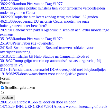
38
22:29
Random Pics van de Dag #1977
38
22:28
Spaanse politie: minstens tien voor terrorisme veroordeelden
onder migranten Ceuta
30
22:20
Tropische hitte keert zondag terug met lokaal 32 graden
46
21:30
Spoedberaad EU na crisis Ceuta, moeten we onze
buitengrenzen beter bewaken?
20
21:01
Denemarken pakt AI-gebruik in scholen aan: extra mondelinge
examens
35
19:58
Random Pics van de Dag #1979
25
19:43
Peter Faber (82) overleden
24
18:41
'Zwarte weduwes' in Rusland trouwen soldaten voor
overlijdensuitkering
15
18:32
Ontslagen bij Halo Studios na Campaign Evolved
30
18:32
Trump grijpt weer in op automatisch staatsburgerschap bij
geboorte in VS
31
18:19
Amsterdams dierenasiel DOA overspoeld met babykonijntjes
19
18:06
PS5-doos waarschuwt voor einde fysieke games
Forum
Forum
Scrollbar gebruiken
opslaan
289
15:30
Teltopic #1566 tel door en door en door....
147
15:29
[INFLUENCERS #296] Alles is welkom kneuzing of breuk