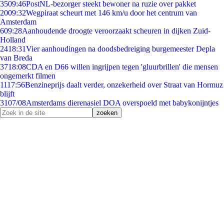
35
09:46
PostNL-bezorger steekt bewoner na ruzie over pakket
20
09:32
Wegpiraat scheurt met 146 km/u door het centrum van
Amsterdam
6
09:28
Aanhoudende droogte veroorzaakt scheuren in dijken Zuid-
Holland
24
18:31
Vier aanhoudingen na doodsbedreiging burgemeester Depla
van Breda
37
18:08
CDA en D66 willen ingrijpen tegen 'gluurbrillen' die mensen
ongemerkt filmen
11
17:56
Benzineprijs daalt verder, onzekerheid over Straat van Hormuz
blijft
31
07/08
Amsterdams dierenasiel DOA overspoeld met babykonijntjes