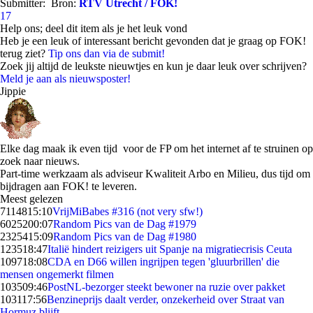
Submitter:
Bron:
RTV Utrecht / FOK!
17
Help ons; deel dit item als je het leuk vond
Heb je een leuk of interessant bericht gevonden dat je graag op FOK!
terug ziet?
Tip ons dan via de submit!
Zoek jij altijd de leukste nieuwtjes en kun je daar leuk over schrijven?
Meld je aan als nieuwsposter!
Jippie
Elke dag maak ik even tijd voor de FP om het internet af te struinen op
zoek naar nieuws.
Part-time werkzaam als adviseur Kwaliteit Arbo en Milieu, dus tijd om
bijdragen aan FOK! te leveren.
Meest gelezen
71148
15:10
VrijMiBabes #316 (not very sfw!)
60252
00:07
Random Pics van de Dag #1979
23254
15:09
Random Pics van de Dag #1980
1235
18:47
Italië hindert reizigers uit Spanje na migratiecrisis Ceuta
1097
18:08
CDA en D66 willen ingrijpen tegen 'gluurbrillen' die
mensen ongemerkt filmen
1035
09:46
PostNL-bezorger steekt bewoner na ruzie over pakket
1031
17:56
Benzineprijs daalt verder, onzekerheid over Straat van
Hormuz blijft