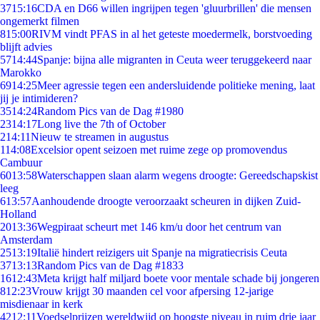
37
15:16
CDA en D66 willen ingrijpen tegen 'gluurbrillen' die mensen
ongemerkt filmen
8
15:00
RIVM vindt PFAS in al het geteste moedermelk, borstvoeding
blijft advies
57
14:44
Spanje: bijna alle migranten in Ceuta weer teruggekeerd naar
Marokko
69
14:25
Meer agressie tegen een andersluidende politieke mening, laat
jij je intimideren?
35
14:24
Random Pics van de Dag #1980
23
14:17
Long live the 7th of October
2
14:11
Nieuw te streamen in augustus
1
14:08
Excelsior opent seizoen met ruime zege op promovendus
Cambuur
60
13:58
Waterschappen slaan alarm wegens droogte: Gereedschapskist
leeg
6
13:57
Aanhoudende droogte veroorzaakt scheuren in dijken Zuid-
Holland
20
13:36
Wegpiraat scheurt met 146 km/u door het centrum van
Amsterdam
25
13:19
Italië hindert reizigers uit Spanje na migratiecrisis Ceuta
37
13:13
Random Pics van de Dag #1833
16
12:43
Meta krijgt half miljard boete voor mentale schade bij jongeren
8
12:23
Vrouw krijgt 30 maanden cel voor afpersing 12-jarige
misdienaar in kerk
42
12:11
Voedselprijzen wereldwijd op hoogste niveau in ruim drie jaar