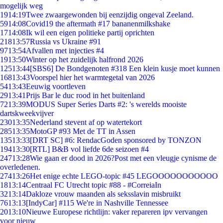
mogelijk weg
19
14:19
Twee zwaargewonden bij eenzijdig ongeval Zeeland.
59
14:08
Covid19 the aftermath #17 bananenmilkshake
17
14:08
Ik wil een eigen politieke partij oprichten
218
13:57
Russia vs Ukraine #91
97
13:54
Afvallen met injecties #4
19
13:50
Winter op het zuidelijk halfrond 2026
125
13:44
[SBS6] De Bondgenoten #318 Een klein kusje moet kunnen
168
13:43
Voorspel hier het warmtegetal van 2026
54
13:43
Eeuwig voortleven
29
13:41
Prijs Bar le duc rood in het buitenland
72
13:39
MODUS Super Series Darts #2: 's werelds mooiste
dartskweekvijver
230
13:35
Nederland stevent af op watertekort
285
13:35
MotoGP #93 Met de TT in Assen
135
13:33
[DRT SC] #6: RendacGoden sponsored by TONZON
194
13:30
[RTL] B&B vol liefde 6de seizoen #4
247
13:28
Wie gaan er dood in 2026?Post met een vleugje cynisme de
overledenen.
274
13:26
Het enige echte LEGO-topic #45 LEGOOOOOOOOOOO
18
13:14
Centraal FC Utrecht topic #88 - #CorreiaIn
32
13:14
Dakloze vrouw maanden als seksslavin misbruikt
76
13:13
[IndyCar] #115 We're in Nashville Tennessee
20
13:10
Nieuwe Europese richtlijn: vaker repareren ipv vervangen
voor nieuw