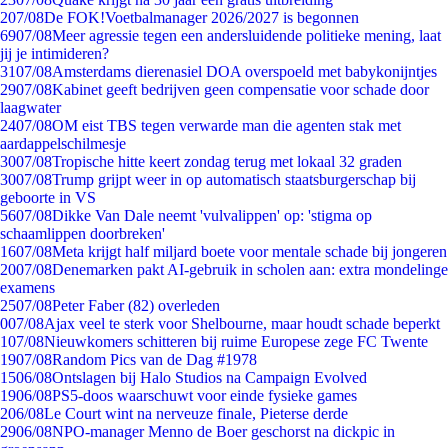
2
07/08
De FOK!Voetbalmanager 2026/2027 is begonnen
69
07/08
Meer agressie tegen een andersluidende politieke mening, laat
jij je intimideren?
31
07/08
Amsterdams dierenasiel DOA overspoeld met babykonijntjes
29
07/08
Kabinet geeft bedrijven geen compensatie voor schade door
laagwater
24
07/08
OM eist TBS tegen verwarde man die agenten stak met
aardappelschilmesje
30
07/08
Tropische hitte keert zondag terug met lokaal 32 graden
30
07/08
Trump grijpt weer in op automatisch staatsburgerschap bij
geboorte in VS
56
07/08
Dikke Van Dale neemt 'vulvalippen' op: 'stigma op
schaamlippen doorbreken'
16
07/08
Meta krijgt half miljard boete voor mentale schade bij jongeren
20
07/08
Denemarken pakt AI-gebruik in scholen aan: extra mondelinge
examens
25
07/08
Peter Faber (82) overleden
0
07/08
Ajax veel te sterk voor Shelbourne, maar houdt schade beperkt
1
07/08
Nieuwkomers schitteren bij ruime Europese zege FC Twente
19
07/08
Random Pics van de Dag #1978
15
06/08
Ontslagen bij Halo Studios na Campaign Evolved
19
06/08
PS5-doos waarschuwt voor einde fysieke games
2
06/08
Le Court wint na nerveuze finale, Pieterse derde
29
06/08
NPO-manager Menno de Boer geschorst na dickpic in