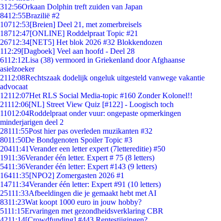
3
12:56
Orkaan Dolphin treft zuiden van Japan
84
12:55
Brazilië #2
107
12:53
[Breien] Deel 21, met zomerbreisels
187
12:47
[ONLINE] Roddelpraat Topic #21
267
12:34
[NET5] Het blok 2026 #32 Blokkendozen
1
12:29
[Dagboek] Veel aan hoofd - Deel 28
61
12:12
Lisa (38) vermoord in Griekenland door Afghaanse
asielzoeker
21
12:08
Rechtszaak dodelijk ongeluk uitgesteld vanwege vakantie
advocaat
121
12:07
Het RLS Social Media-topic #160 Zonder Kolonel!!
211
12:06
[NL] Street View Quiz [#122] - Loogisch toch
110
12:04
Roddelpraat onder vuur: ongepaste opmerkingen
minderjarigen deel 2
281
11:55
Post hier pas overleden muzikanten #32
80
11:50
De Bondgenoten Spoiler Topic #3
204
11:41
Verander een letter expert (7lettereditie) #50
19
11:36
Verander één letter. Expert # 75 (8 letters)
54
11:36
Verander één letter: Expert #143 (9 letters)
164
11:35
[NPO2] Zomergasten 2026 #1
147
11:34
Verander één letter: Expert #91 (10 letters)
251
11:33
Afbeeldingen die je gemaakt hebt met AI
83
11:23
Wat koopt 1000 euro in jouw hobby?
51
11:15
Ervaringen met gezondheidsverklaring CBR
42
11:14
[Crowdfunding] #443 Rentestijgingen?