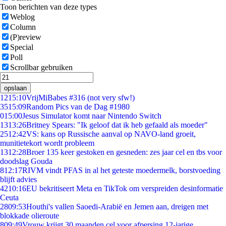
Toon berichten van deze types
Weblog
Column
(P)review
Special
Poll
Scrollbar gebruiken
opslaan
12
15:10
VrijMiBabes #316 (not very sfw!)
35
15:09
Random Pics van de Dag #1980
0
15:00
Jesus Simulator komt naar Nintendo Switch
13
13:26
Britney Spears: "Ik geloof dat ik heb gefaald als moeder"
25
12:42
VS: kans op Russische aanval op NAVO-land groeit,
munitietekort wordt probleem
13
12:28
Broer 135 keer gestoken en gesneden: zes jaar cel en tbs voor
doodslag Gouda
8
12:17
RIVM vindt PFAS in al het geteste moedermelk, borstvoeding
blijft advies
42
10:16
EU bekritiseert Meta en TikTok om verspreiden desinformatie
Ceuta
28
09:53
Houthi's vallen Saoedi-Arabië en Jemen aan, dreigen met
blokkade olieroute
8
09:49
Vrouw krijgt 30 maanden cel voor afpersing 12-jarige