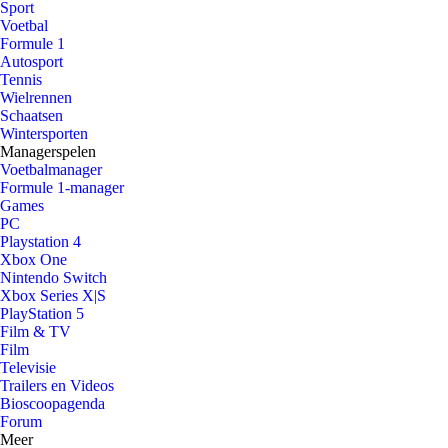
Sport
Voetbal
Formule 1
Autosport
Tennis
Wielrennen
Schaatsen
Wintersporten
Managerspelen
Voetbalmanager
Formule 1-manager
Games
PC
Playstation 4
Xbox One
Nintendo Switch
Xbox Series X|S
PlayStation 5
Film & TV
Film
Televisie
Trailers en Videos
Bioscoopagenda
Forum
Meer