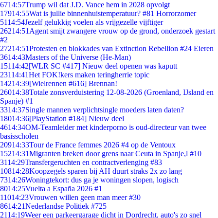
67
14:57
Trump wil dat J.D. Vance hem in 2028 opvolgt
179
14:55
Wat is jullie binnenhuistemperatuur? #81 Horrorzomer
51
14:54
Jezelf gelukkig voelen als vrijgezelle vijftiger
262
14:51
Agent smijt zwangere vrouw op de grond, onderzoek gestart
#2
272
14:51
Protesten en blokkades van Extinction Rebellion #24 Eieren
36
14:43
Masters of the Universe (He-Man)
151
14:42
[WLR SC #417] Nieuw deel openen was kaputt
231
14:41
Het FOK!kers maken teringherrie topic
142
14:39
[Wielrennen #616] Brennan!
260
14:38
Totale zonsverduistering 12-08-2026 (Groenland, IJsland en
Spanje) #1
33
14:37
Single mannen verplichtsingle moeders laten daten?
180
14:36
[PlayStation #184] Nieuw deel
46
14:34
OM-Teamleider met kinderporno is oud-directeur van twee
basisscholen
209
14:33
Tour de France femmes 2026 #4 op de Ventoux
152
14:31
Migranten breken door grens naar Ceuta in Spanje,l #10
31
14:29
Transfergeruchten en contractverlenging #83
108
14:28
Koopzegels sparen bij AH duurt straks 2x zo lang
73
14:26
Woningtekort: dus ga je woningen slopen, logisch
80
14:25
Vuelta a España 2026 #1
110
14:23
Vrouwen willen geen man meer #30
86
14:21
Nederlandse Politiek #725
21
14:19
Weer een parkeergarage dicht in Dordrecht, auto's zo snel