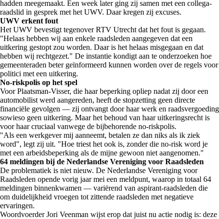
hadden meegemaakt. Een week later ging zij samen met een collega-
raadslid in gesprek met het UWV. Daar kregen zij excuses.
UWV erkent fout
Het UWV bevestigt tegenover RTV Utrecht dat het fout is gegaan.
"Helaas hebben wij aan enkele raadsleden aangegeven dat een
uitkering gestopt zou worden. Daar is het helaas misgegaan en dat
hebben wij rechtgezet." De instantie kondigt aan te onderzoeken hoe
gemeenteraden beter geïnformeerd kunnen worden over de regels voor
politici met een uitkering.
No-riskpolis op het spel
Voor Plaatsman-Visser, die haar beperking opliep nadat zij door een
automobilist werd aangereden, heeft de stopzetting geen directe
financiële gevolgen — zij ontvangt door haar werk en raadsvergoeding
sowieso geen uitkering. Maar het behoud van haar uitkeringsrecht is
voor haar cruciaal vanwege de bijbehorende no-riskpolis.
"Als een werkgever mij aanneemt, betalen ze dan niks als ik ziek
word", legt zij uit. "Hoe triest het ook is, zonder die no-risk word je
met een arbeidsbeperking als de mijne gewoon niet aangenomen."
64 meldingen bij de Nederlandse Vereniging voor Raadsleden
De problematiek is niet nieuw. De Nederlandse Vereniging voor
Raadsleden opende vorig jaar mei een meldpunt, waarop in totaal 64
meldingen binnenkwamen — variërend van aspirant-raadsleden die
om duidelijkheid vroegen tot zittende raadsleden met negatieve
ervaringen.
Woordvoerder Jori Veenman wijst erop dat juist nu actie nodig is: deze