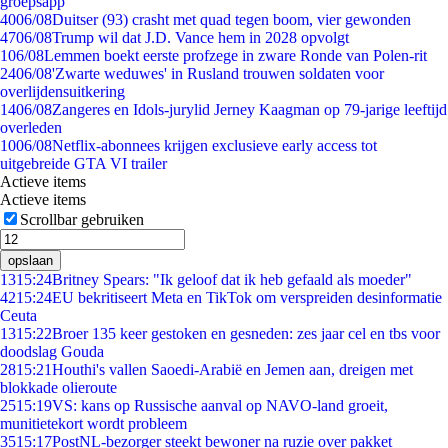
groepsapp
40
06/08
Duitser (93) crasht met quad tegen boom, vier gewonden
47
06/08
Trump wil dat J.D. Vance hem in 2028 opvolgt
1
06/08
Lemmen boekt eerste profzege in zware Ronde van Polen-rit
24
06/08
'Zwarte weduwes' in Rusland trouwen soldaten voor
overlijdensuitkering
14
06/08
Zangeres en Idols-jurylid Jerney Kaagman op 79-jarige leeftijd
overleden
10
06/08
Netflix-abonnees krijgen exclusieve early access tot
uitgebreide GTA VI trailer
Actieve items
Actieve items
Scrollbar gebruiken
opslaan
13
15:24
Britney Spears: "Ik geloof dat ik heb gefaald als moeder"
42
15:24
EU bekritiseert Meta en TikTok om verspreiden desinformatie
Ceuta
13
15:22
Broer 135 keer gestoken en gesneden: zes jaar cel en tbs voor
doodslag Gouda
28
15:21
Houthi's vallen Saoedi-Arabië en Jemen aan, dreigen met
blokkade olieroute
25
15:19
VS: kans op Russische aanval op NAVO-land groeit,
munitietekort wordt probleem
35
15:17
PostNL-bezorger steekt bewoner na ruzie over pakket