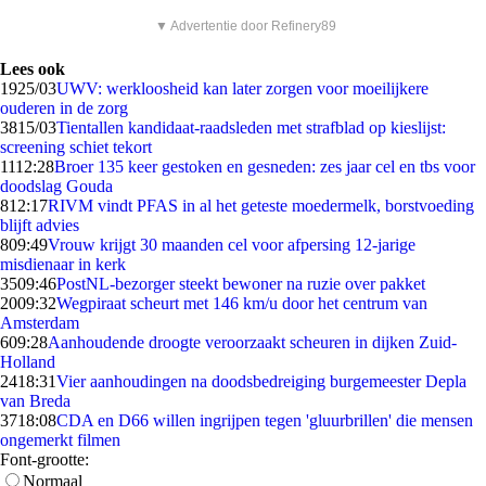
▼ Advertentie door Refinery89
Lees ook
19
25/03
UWV: werkloosheid kan later zorgen voor moeilijkere
ouderen in de zorg
38
15/03
Tientallen kandidaat-raadsleden met strafblad op kieslijst:
screening schiet tekort
11
12:28
Broer 135 keer gestoken en gesneden: zes jaar cel en tbs voor
doodslag Gouda
8
12:17
RIVM vindt PFAS in al het geteste moedermelk, borstvoeding
blijft advies
8
09:49
Vrouw krijgt 30 maanden cel voor afpersing 12-jarige
misdienaar in kerk
35
09:46
PostNL-bezorger steekt bewoner na ruzie over pakket
20
09:32
Wegpiraat scheurt met 146 km/u door het centrum van
Amsterdam
6
09:28
Aanhoudende droogte veroorzaakt scheuren in dijken Zuid-
Holland
24
18:31
Vier aanhoudingen na doodsbedreiging burgemeester Depla
van Breda
37
18:08
CDA en D66 willen ingrijpen tegen 'gluurbrillen' die mensen
ongemerkt filmen
Font-grootte:
Normaal