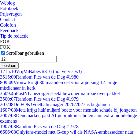
Weblog
Fotoboek
Prijsvragen
Contact
Colofon
Feedback
Tip de redactie
FOK!
FOK!
Scrollbar gebruiken
opslaan
12
15:10
VrijMiBabes #316 (not very sfw!)
35
15:09
Random Pics van de Dag #1980
8
09:49
Vrouw krijgt 30 maanden cel voor afpersing 12-jarige
misdienaar in kerk
35
09:46
PostNL-bezorger steekt bewoner na ruzie over pakket
35
00:07
Random Pics van de Dag #1979
2
07/08
De FOK!Voetbalmanager 2026/2027 is begonnen
16
07/08
Meta krijgt half miljard boete voor mentale schade bij jongeren
20
07/08
Denemarken pakt AI-gebruik in scholen aan: extra mondelinge
examens
19
07/08
Random Pics van de Dag #1978
66
06/08
Onlyfans-model met G-cup wil als NASA-ambassadeur naar