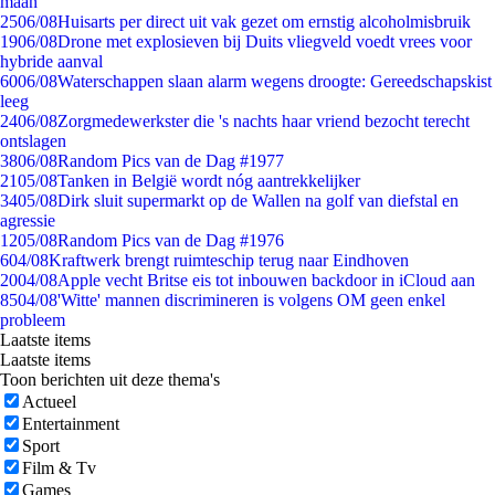
maan
25
06/08
Huisarts per direct uit vak gezet om ernstig alcoholmisbruik
19
06/08
Drone met explosieven bij Duits vliegveld voedt vrees voor
hybride aanval
60
06/08
Waterschappen slaan alarm wegens droogte: Gereedschapskist
leeg
24
06/08
Zorgmedewerkster die 's nachts haar vriend bezocht terecht
ontslagen
38
06/08
Random Pics van de Dag #1977
21
05/08
Tanken in België wordt nóg aantrekkelijker
34
05/08
Dirk sluit supermarkt op de Wallen na golf van diefstal en
agressie
12
05/08
Random Pics van de Dag #1976
6
04/08
Kraftwerk brengt ruimteschip terug naar Eindhoven
20
04/08
Apple vecht Britse eis tot inbouwen backdoor in iCloud aan
85
04/08
'Witte' mannen discrimineren is volgens OM geen enkel
probleem
Laatste items
Laatste items
Toon berichten uit deze thema's
Actueel
Entertainment
Sport
Film & Tv
Games