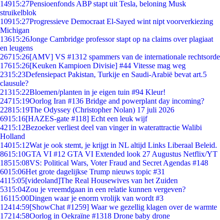
149
15:27
Pensioenfonds ABP stapt uit Tesla, beloning Musk
struikelblok
109
15:27
Progressieve Democraat El-Sayed wint nipt voorverkiezing
Michigan
136
15:26
Jonge Cambridge professor stapt op na claims over plagiaat
en leugens
267
15:26
[AMV] VS #1312 spammers van de internationale rechtsorde
176
15:26
[Keuken Kampioen Divisie] #44 Vitesse mag weg
23
15:23
Defensiepact Pakistan, Turkije en Saudi-Arabië bevat art.5
clausule?
213
15:22
Bloemen/planten in je eigen tuin #94 Kleur!
247
15:19
Oorlog Iran #136 Bridge and powerplant day incoming?
228
15:19
The Odyssey (Christopher Nolan) 17 juli 2026
69
15:16
[HAZES-gate #118] Echt een leuk wijf
42
15:12
Bezoeker verliest deel van vinger in waterattractie Walibi
Holland
140
15:12
Wat je ook stemt, je krijgt in NL altijd Links Liberaal Beleid.
86
15:10
GTA VI #12 GTA VI Extended look 27 Augustus Netflix/YT
185
15:08
VS: Political Wars, Voter Fraud and Secret Agendas #148
60
15:06
Het grote dagelijkse Trump nieuws topic #31
41
15:05
[videoland]The Real Housewives van het Zuiden
53
15:04
Zou je vreemdgaan in een relatie kunnen vergeven?
161
15:00
Dingen waar je enorm vrolijk van wordt #3
124
14:59
[ShowChat #1259] Waar we gezellig klagen over de warmte
172
14:58
Oorlog in Oekraïne #1318 Drone baby drone