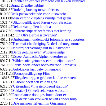
10
18:21
Rechter en officier verdacht van lekken strafblad
4
14:15
Brand Drenthe geblust
56
01:37
Dode bij botsing tussen fietsers
8
10:39
Druk paasweekeinde voor kustwacht
33
11:08
Man verdrinkt tijdens visuitje met gezin
10
21:47
Uitzonderlijk goed Pasen voor attracties
39
21:42
Deken van pollen houdt aan
43
17:50
Lerarenechtpaar heeft trio's met leerling
119
13:42
'Oh Oh's Barbie is zwanger'
46
12:18
Ombudsman onderzoekt fotograferen supporters
75
19:29
Terroristische dreiging Nederland toegenomen
55
19:32
Motorrijder verongelukt in Oostvoorne
21
12:10
Derde getuige over 'Wilders-etentje'
157
15:45
Spee: Aandacht Alphen overdreven
89
17:11
'Wilders niet geïnteresseerd in zijn kiezers'
76
10:55
Eerste boete onder boerkaverbod Frankrijk
63
22:26
Autokraker laat baby ongemoeid
113
11:13
Pornopersiflage op Fitna
148
16:27
'Illegalen krijgen geld om land te verlaten'
137
18:17
Anouk heeft een kale vagina
62
12:39
'Uitzending VI te geforceerd grappig'
37
09:44
Soldate (18) heeft seks voor webcam
49
13:30
Rotterdamse doodgeschoten door ex
17
15:28
Een derde van vrouwen bevalt zonder hulp
27
20:15
Drie mannen gelyncht in Guatemala