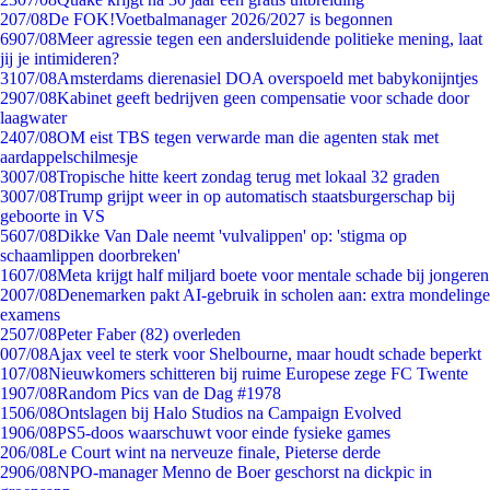
2
07/08
De FOK!Voetbalmanager 2026/2027 is begonnen
69
07/08
Meer agressie tegen een andersluidende politieke mening, laat
jij je intimideren?
31
07/08
Amsterdams dierenasiel DOA overspoeld met babykonijntjes
29
07/08
Kabinet geeft bedrijven geen compensatie voor schade door
laagwater
24
07/08
OM eist TBS tegen verwarde man die agenten stak met
aardappelschilmesje
30
07/08
Tropische hitte keert zondag terug met lokaal 32 graden
30
07/08
Trump grijpt weer in op automatisch staatsburgerschap bij
geboorte in VS
56
07/08
Dikke Van Dale neemt 'vulvalippen' op: 'stigma op
schaamlippen doorbreken'
16
07/08
Meta krijgt half miljard boete voor mentale schade bij jongeren
20
07/08
Denemarken pakt AI-gebruik in scholen aan: extra mondelinge
examens
25
07/08
Peter Faber (82) overleden
0
07/08
Ajax veel te sterk voor Shelbourne, maar houdt schade beperkt
1
07/08
Nieuwkomers schitteren bij ruime Europese zege FC Twente
19
07/08
Random Pics van de Dag #1978
15
06/08
Ontslagen bij Halo Studios na Campaign Evolved
19
06/08
PS5-doos waarschuwt voor einde fysieke games
2
06/08
Le Court wint na nerveuze finale, Pieterse derde
29
06/08
NPO-manager Menno de Boer geschorst na dickpic in