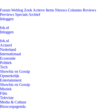
Forum
Weblog
Zoek
Actieve Items
Nieuws
Columns
Reviews
Previews
Specials
Archief
Inloggen
fok.nl
Inloggen
fok.nl
Actueel
Nederland
Internationaal
Economie
Politiek
Tech
Showbiz en Gossip
Opmerkelijk
Entertainment
Showbiz en Gossip
Muziek
Film
Televisie
Media & Cultuur
Bioscoopagenda