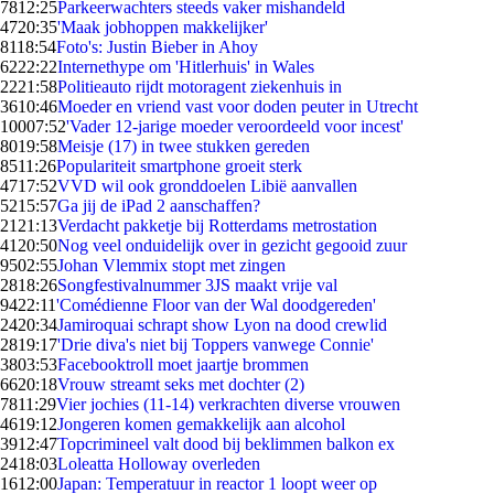
78
12:25
Parkeerwachters steeds vaker mishandeld
47
20:35
'Maak jobhoppen makkelijker'
81
18:54
Foto's: Justin Bieber in Ahoy
62
22:22
Internethype om 'Hitlerhuis' in Wales
22
21:58
Politieauto rijdt motoragent ziekenhuis in
36
10:46
Moeder en vriend vast voor doden peuter in Utrecht
100
07:52
'Vader 12-jarige moeder veroordeeld voor incest'
80
19:58
Meisje (17) in twee stukken gereden
85
11:26
Populariteit smartphone groeit sterk
47
17:52
VVD wil ook gronddoelen Libië aanvallen
52
15:57
Ga jij de iPad 2 aanschaffen?
21
21:13
Verdacht pakketje bij Rotterdams metrostation
41
20:50
Nog veel onduidelijk over in gezicht gegooid zuur
95
02:55
Johan Vlemmix stopt met zingen
28
18:26
Songfestivalnummer 3JS maakt vrije val
94
22:11
'Comédienne Floor van der Wal doodgereden'
24
20:34
Jamiroquai schrapt show Lyon na dood crewlid
28
19:17
'Drie diva's niet bij Toppers vanwege Connie'
38
03:53
Facebooktroll moet jaartje brommen
66
20:18
Vrouw streamt seks met dochter (2)
78
11:29
Vier jochies (11-14) verkrachten diverse vrouwen
46
19:12
Jongeren komen gemakkelijk aan alcohol
39
12:47
Topcrimineel valt dood bij beklimmen balkon ex
24
18:03
Loleatta Holloway overleden
16
12:00
Japan: Temperatuur in reactor 1 loopt weer op