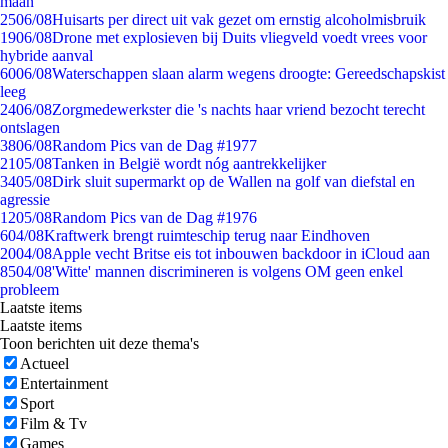
maan
25
06/08
Huisarts per direct uit vak gezet om ernstig alcoholmisbruik
19
06/08
Drone met explosieven bij Duits vliegveld voedt vrees voor
hybride aanval
60
06/08
Waterschappen slaan alarm wegens droogte: Gereedschapskist
leeg
24
06/08
Zorgmedewerkster die 's nachts haar vriend bezocht terecht
ontslagen
38
06/08
Random Pics van de Dag #1977
21
05/08
Tanken in België wordt nóg aantrekkelijker
34
05/08
Dirk sluit supermarkt op de Wallen na golf van diefstal en
agressie
12
05/08
Random Pics van de Dag #1976
6
04/08
Kraftwerk brengt ruimteschip terug naar Eindhoven
20
04/08
Apple vecht Britse eis tot inbouwen backdoor in iCloud aan
85
04/08
'Witte' mannen discrimineren is volgens OM geen enkel
probleem
Laatste items
Laatste items
Toon berichten uit deze thema's
Actueel
Entertainment
Sport
Film & Tv
Games