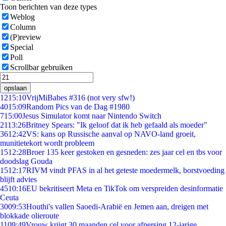
Toon berichten van deze types
Weblog
Column
(P)review
Special
Poll
Scrollbar gebruiken
opslaan
12
15:10
VrijMiBabes #316 (not very sfw!)
40
15:09
Random Pics van de Dag #1980
7
15:00
Jesus Simulator komt naar Nintendo Switch
21
13:26
Britney Spears: "Ik geloof dat ik heb gefaald als moeder"
36
12:42
VS: kans op Russische aanval op NAVO-land groeit,
munitietekort wordt probleem
15
12:28
Broer 135 keer gestoken en gesneden: zes jaar cel en tbs voor
doodslag Gouda
15
12:17
RIVM vindt PFAS in al het geteste moedermelk, borstvoeding
blijft advies
45
10:16
EU bekritiseert Meta en TikTok om verspreiden desinformatie
Ceuta
30
09:53
Houthi's vallen Saoedi-Arabië en Jemen aan, dreigen met
blokkade olieroute
11
09:49
Vrouw krijgt 30 maanden cel voor afpersing 12-jarige