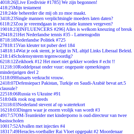
40
18:26
[Live Eredivisie #1785] We zijn begonnen!
4
18:25
Mijn testament
2
18:24
de beheerder die mij oh zo moe maakt.
34
18:23
Single mannen verplichtsingle moeders laten daten?
61
18:23
Zou je vreemdgaan in een relatie kunnen vergeven?
190
18:23
[INFLUENCERS #296] Alles is welkom kneuzing of breuk
294
18:21
Het Nederlandse tennis #35 - Lamensgodin
87
18:18
Nederlandse Politiek #725
278
18:15
Van kleuter tot puber deel 184
148
18:14
Wat je ook stemt, je krijgt in NL altijd Links Liberaal Beleid.
2
18:14
Scholensysteem tegenwoordig?
62
18:12
Zeikhoek #12 Het moet niet gekker worden # echt !!
112
18:10
Roddelpraat onder vuur: ongepaste opmerkingen
minderjarigen deel 2
51
18:09
Huisarts verkracht vrouw.
24
18:07
Defensiepact Pakistan, Turkije en Saudi-Arabië bevat art.5
clausule?
225
18:06
Russia vs Ukraine #91
5
18:04
Ik rook nog steeds
231
18:03
Nederland stevent af op watertekort
162
18:03
Dingen waar je enorm vrolijk van wordt #3
49
17:57
OM-Teamleider met kinderporno is oud-directeur van twee
basisscholen
100
17:52
Afvallen met injecties #4
183
17:49
Heracles-voetballer Rai Vloet opgepakt #2 Moordenaar