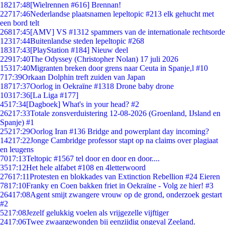
182
17:48
[Wielrennen #616] Brennan!
227
17:46
Nederlandse plaatsnamen lepeltopic #213 elk gehucht met
een bord telt
268
17:45
[AMV] VS #1312 spammers van de internationale rechtsorde
123
17:44
Buitenlandse steden lepeltopic #268
183
17:43
[PlayStation #184] Nieuw deel
229
17:40
The Odyssey (Christopher Nolan) 17 juli 2026
153
17:40
Migranten breken door grens naar Ceuta in Spanje,l #10
7
17:39
Orkaan Dolphin treft zuiden van Japan
187
17:37
Oorlog in Oekraïne #1318 Drone baby drone
103
17:36
[La Liga #177]
45
17:34
[Dagboek] What's in your head? #2
262
17:33
Totale zonsverduistering 12-08-2026 (Groenland, IJsland en
Spanje) #1
252
17:29
Oorlog Iran #136 Bridge and powerplant day incoming?
142
17:22
Jonge Cambridge professor stapt op na claims over plagiaat
en leugens
70
17:13
Teltopic #1567 tel door en door en door....
35
17:12
Het hele alfabet #108 en 4letterwoord
276
17:11
Protesten en blokkades van Extinction Rebellion #24 Eieren
78
17:10
Franky en Coen bakken friet in Oekraïne - Volg ze hier! #3
264
17:08
Agent smijt zwangere vrouw op de grond, onderzoek gestart
#2
52
17:08
Jezelf gelukkig voelen als vrijgezelle vijftiger
24
17:06
Twee zwaargewonden bij eenzijdig ongeval Zeeland.