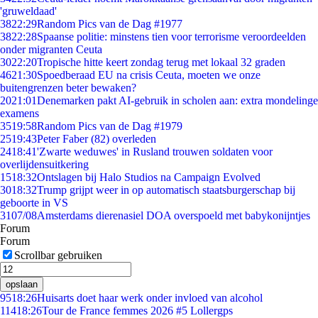
'gruweldaad'
38
22:29
Random Pics van de Dag #1977
38
22:28
Spaanse politie: minstens tien voor terrorisme veroordeelden
onder migranten Ceuta
30
22:20
Tropische hitte keert zondag terug met lokaal 32 graden
46
21:30
Spoedberaad EU na crisis Ceuta, moeten we onze
buitengrenzen beter bewaken?
20
21:01
Denemarken pakt AI-gebruik in scholen aan: extra mondelinge
examens
35
19:58
Random Pics van de Dag #1979
25
19:43
Peter Faber (82) overleden
24
18:41
'Zwarte weduwes' in Rusland trouwen soldaten voor
overlijdensuitkering
15
18:32
Ontslagen bij Halo Studios na Campaign Evolved
30
18:32
Trump grijpt weer in op automatisch staatsburgerschap bij
geboorte in VS
31
07/08
Amsterdams dierenasiel DOA overspoeld met babykonijntjes
Forum
Forum
Scrollbar gebruiken
opslaan
95
18:26
Huisarts doet haar werk onder invloed van alcohol
114
18:26
Tour de France femmes 2026 #5 Lollergps