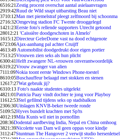
65
16:21
Zestig procent overschat aantal asielaanvragen
29
19:42
Ruud de Wild snapt uitbarsting Beau niet
37
10:12
Man met piemelstraf pleegt zelfmoord bij schoonma
27
16:32
Omgeving stadion FC Twente drooggelegd
14
21:23
Eerste foto's rellende supporters Utrecht getoond
280
12:21
'Caissière doodgeschoten in Almelo'
16
15:12
Directeur GelreDome vast na dood echtgenote
67
23:06
Ajax-aanhang pal achter Cruijff
46
13:49
Automobilist doodgedrukt door eigen portier
75
13:25
Vrouwen zien seks als hun plicht
63
00:41
Helft zwangere NL-vrouwen onverantwoordelijk
63
19:22
Vrouw zwanger van alien
71
11:09
Nokia toont eerste Windows Phone-toestel
86
10:05
Buschauffeur belaagd met stokken en stenen
126
17:27
Wat gebruik jij?
63
10:13
Foto's naakte studentes uitgelekt
48
21:01
Patricia Paay vindt dochter te jong voor Playboy
116
12:53
Stel gefilmd tijdens seks op stadsbalkon
23
06:30
Uitslagen KNVB-beker tweede ronde
51
09:52
Hyves bundelt krachten met Sp!ts
40
12:19
Mila Kunis wil niet in pornofilm
2
08:36
Dodental aardbeving India, Nepal en China omhoog
38
21:39
Nicolette van Dam wil geen oppas voor kindje
31
12:47
Stuntman The Hangover 2 verwijt studio hersenletsel