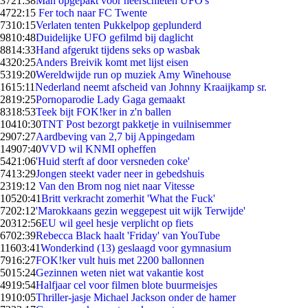
37
21:38
Man opgepakt voor neerschieten UFO's
47
22:15
Fer toch naar FC Twente
73
10:15
Verlaten tenten Pukkelpop geplunderd
98
10:48
Duidelijke UFO gefilmd bij daglicht
88
14:33
Hand afgerukt tijdens seks op wasbak
43
20:25
Anders Breivik komt met lijst eisen
53
19:20
Wereldwijde run op muziek Amy Winehouse
16
15:11
Nederland neemt afscheid van Johnny Kraaijkamp sr.
28
19:25
Pornoparodie Lady Gaga gemaakt
83
18:53
Teek bijt FOK!ker in z'n ballen
104
10:30
TNT Post bezorgt pakketje in vuilnisemmer
29
07:27
Aardbeving van 2,7 bij Appingedam
149
07:40
VVD wil KNMI opheffen
54
21:06
'Huid sterft af door versneden coke'
74
13:29
Jongen steekt vader neer in gebedshuis
23
19:12
Van den Brom nog niet naar Vitesse
105
20:41
Britt verkracht zomerhit 'What the Fuck'
72
02:12
'Marokkaans gezin weggepest uit wijk Terwijde'
203
12:56
EU wil geel hesje verplicht op fiets
67
02:39
Rebecca Black haalt 'Friday' van YouTube
116
03:41
Wonderkind (13) geslaagd voor gymnasium
79
16:27
FOK!ker vult huis met 2200 ballonnen
50
15:24
Gezinnen weten niet wat vakantie kost
49
19:54
Halfjaar cel voor filmen blote buurmeisjes
19
10:05
Thriller-jasje Michael Jackson onder de hamer