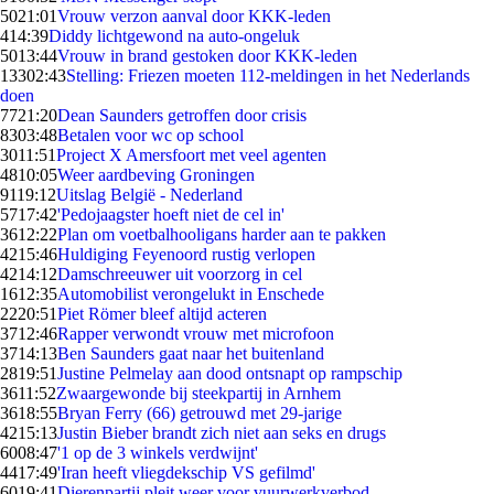
50
21:01
Vrouw verzon aanval door KKK-leden
4
14:39
Diddy lichtgewond na auto-ongeluk
50
13:44
Vrouw in brand gestoken door KKK-leden
133
02:43
Stelling: Friezen moeten 112-meldingen in het Nederlands
doen
77
21:20
Dean Saunders getroffen door crisis
83
03:48
Betalen voor wc op school
30
11:51
Project X Amersfoort met veel agenten
48
10:05
Weer aardbeving Groningen
91
19:12
Uitslag België - Nederland
57
17:42
'Pedojaagster hoeft niet de cel in'
36
12:22
Plan om voetbalhooligans harder aan te pakken
42
15:46
Huldiging Feyenoord rustig verlopen
42
14:12
Damschreeuwer uit voorzorg in cel
16
12:35
Automobilist verongelukt in Enschede
22
20:51
Piet Römer bleef altijd acteren
37
12:46
Rapper verwondt vrouw met microfoon
37
14:13
Ben Saunders gaat naar het buitenland
28
19:51
Justine Pelmelay aan dood ontsnapt op rampschip
36
11:52
Zwaargewonde bij steekpartij in Arnhem
36
18:55
Bryan Ferry (66) getrouwd met 29-jarige
42
15:13
Justin Bieber brandt zich niet aan seks en drugs
60
08:47
'1 op de 3 winkels verdwijnt'
44
17:49
'Iran heeft vliegdekschip VS gefilmd'
60
19:41
Dierenpartij pleit weer voor vuurwerkverbod