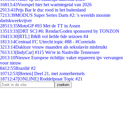
168
13:43
Voorspel hier het warmtegetal van 2026
29
13:41
Prijs Bar le duc rood in het buitenland
72
13:39
MODUS Super Series Darts #2: 's werelds mooiste
dartskweekvijver
285
13:35
MotoGP #93 Met de TT in Assen
135
13:33
[DRT SC] #6: RendacGoden sponsored by TONZON
194
13:30
[RTL] B&B vol liefde 6de seizoen #4
18
13:14
Centraal FC Utrecht topic #88 - #CorreiaIn
32
13:14
Dakloze vrouw maanden als seksslavin misbruikt
76
13:13
[IndyCar] #115 We're in Nashville Tennessee
20
13:10
Nieuwe Europese richtlijn: vaker repareren ipv vervangen
voor nieuw
84
12:55
Brazilië #2
107
12:53
[Breien] Deel 21, met zomerbreisels
187
12:47
[ONLINE] Roddelpraat Topic #21