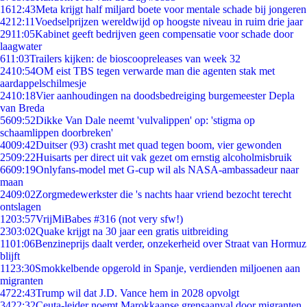
16
12:43
Meta krijgt half miljard boete voor mentale schade bij jongeren
42
12:11
Voedselprijzen wereldwijd op hoogste niveau in ruim drie jaar
29
11:05
Kabinet geeft bedrijven geen compensatie voor schade door
laagwater
6
11:03
Trailers kijken: de bioscoopreleases van week 32
24
10:54
OM eist TBS tegen verwarde man die agenten stak met
aardappelschilmesje
24
10:18
Vier aanhoudingen na doodsbedreiging burgemeester Depla
van Breda
56
09:52
Dikke Van Dale neemt 'vulvalippen' op: 'stigma op
schaamlippen doorbreken'
40
09:42
Duitser (93) crasht met quad tegen boom, vier gewonden
25
09:22
Huisarts per direct uit vak gezet om ernstig alcoholmisbruik
66
09:19
Onlyfans-model met G-cup wil als NASA-ambassadeur naar
maan
24
09:02
Zorgmedewerkster die 's nachts haar vriend bezocht terecht
ontslagen
12
03:57
VrijMiBabes #316 (not very sfw!)
23
03:02
Quake krijgt na 30 jaar een gratis uitbreiding
11
01:06
Benzineprijs daalt verder, onzekerheid over Straat van Hormuz
blijft
11
23:30
Smokkelbende opgerold in Spanje, verdienden miljoenen aan
migranten
47
22:43
Trump wil dat J.D. Vance hem in 2028 opvolgt
34
22:32
Ceuta-leider noemt Marokkaanse grensaanval door migranten