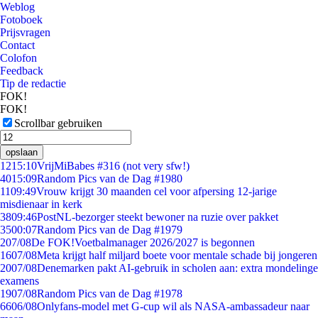
Weblog
Fotoboek
Prijsvragen
Contact
Colofon
Feedback
Tip de redactie
FOK!
FOK!
Scrollbar gebruiken
opslaan
12
15:10
VrijMiBabes #316 (not very sfw!)
40
15:09
Random Pics van de Dag #1980
11
09:49
Vrouw krijgt 30 maanden cel voor afpersing 12-jarige
misdienaar in kerk
38
09:46
PostNL-bezorger steekt bewoner na ruzie over pakket
35
00:07
Random Pics van de Dag #1979
2
07/08
De FOK!Voetbalmanager 2026/2027 is begonnen
16
07/08
Meta krijgt half miljard boete voor mentale schade bij jongeren
20
07/08
Denemarken pakt AI-gebruik in scholen aan: extra mondelinge
examens
19
07/08
Random Pics van de Dag #1978
66
06/08
Onlyfans-model met G-cup wil als NASA-ambassadeur naar