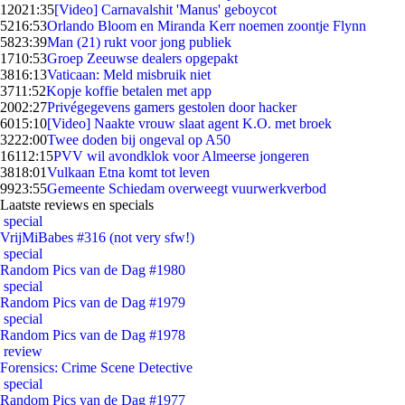
120
21:35
[Video] Carnavalshit 'Manus' geboycot
52
16:53
Orlando Bloom en Miranda Kerr noemen zoontje Flynn
58
23:39
Man (21) rukt voor jong publiek
17
10:53
Groep Zeeuwse dealers opgepakt
38
16:13
Vaticaan: Meld misbruik niet
37
11:52
Kopje koffie betalen met app
20
02:27
Privégegevens gamers gestolen door hacker
60
15:10
[Video] Naakte vrouw slaat agent K.O. met broek
32
22:00
Twee doden bij ongeval op A50
161
12:15
PVV wil avondklok voor Almeerse jongeren
38
18:01
Vulkaan Etna komt tot leven
99
23:55
Gemeente Schiedam overweegt vuurwerkverbod
Laatste reviews en specials
special
VrijMiBabes #316 (not very sfw!)
special
Random Pics van de Dag #1980
special
Random Pics van de Dag #1979
special
Random Pics van de Dag #1978
review
Forensics: Crime Scene Detective
special
Random Pics van de Dag #1977