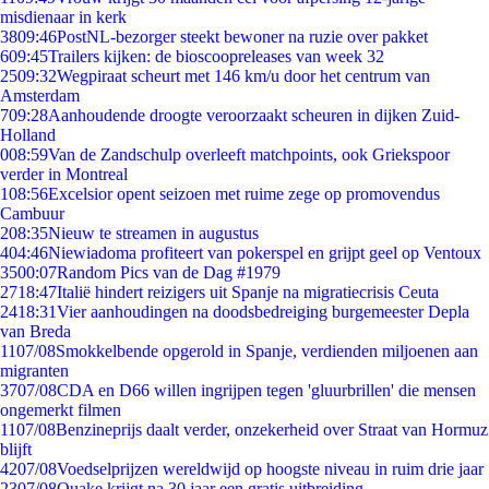
misdienaar in kerk
38
09:46
PostNL-bezorger steekt bewoner na ruzie over pakket
6
09:45
Trailers kijken: de bioscoopreleases van week 32
25
09:32
Wegpiraat scheurt met 146 km/u door het centrum van
Amsterdam
7
09:28
Aanhoudende droogte veroorzaakt scheuren in dijken Zuid-
Holland
0
08:59
Van de Zandschulp overleeft matchpoints, ook Griekspoor
verder in Montreal
1
08:56
Excelsior opent seizoen met ruime zege op promovendus
Cambuur
2
08:35
Nieuw te streamen in augustus
4
04:46
Niewiadoma profiteert van pokerspel en grijpt geel op Ventoux
35
00:07
Random Pics van de Dag #1979
27
18:47
Italië hindert reizigers uit Spanje na migratiecrisis Ceuta
24
18:31
Vier aanhoudingen na doodsbedreiging burgemeester Depla
van Breda
11
07/08
Smokkelbende opgerold in Spanje, verdienden miljoenen aan
migranten
37
07/08
CDA en D66 willen ingrijpen tegen 'gluurbrillen' die mensen
ongemerkt filmen
11
07/08
Benzineprijs daalt verder, onzekerheid over Straat van Hormuz
blijft
42
07/08
Voedselprijzen wereldwijd op hoogste niveau in ruim drie jaar
23
07/08
Quake krijgt na 30 jaar een gratis uitbreiding