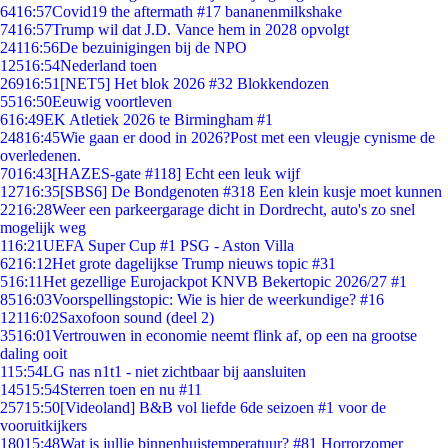
64
16:57
Covid19 the aftermath #17 bananenmilkshake
74
16:57
Trump wil dat J.D. Vance hem in 2028 opvolgt
241
16:56
De bezuinigingen bij de NPO
125
16:54
Nederland toen
269
16:51
[NET5] Het blok 2026 #32 Blokkendozen
55
16:50
Eeuwig voortleven
6
16:49
EK Atletiek 2026 te Birmingham #1
248
16:45
Wie gaan er dood in 2026?Post met een vleugje cynisme de
overledenen.
70
16:43
[HAZES-gate #118] Echt een leuk wijf
127
16:35
[SBS6] De Bondgenoten #318 Een klein kusje moet kunnen
22
16:28
Weer een parkeergarage dicht in Dordrecht, auto's zo snel
mogelijk weg
1
16:21
UEFA Super Cup #1 PSG - Aston Villa
62
16:12
Het grote dagelijkse Trump nieuws topic #31
5
16:11
Het gezellige Eurojackpot KNVB Bekertopic 2026/27 #1
85
16:03
Voorspellingstopic: Wie is hier de weerkundige? #16
121
16:02
Saxofoon sound (deel 2)
35
16:01
Vertrouwen in economie neemt flink af, op een na grootse
daling ooit
1
15:54
LG nas n1t1 - niet zichtbaar bij aansluiten
145
15:54
Sterren toen en nu #11
257
15:50
[Videoland] B&B vol liefde 6de seizoen #1 voor de
vooruitkijkers
180
15:48
Wat is jullie binnenhuistemperatuur? #81 Horrorzomer