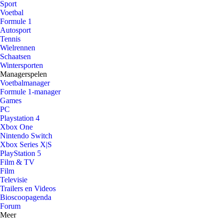
Sport
Voetbal
Formule 1
Autosport
Tennis
Wielrennen
Schaatsen
Wintersporten
Managerspelen
Voetbalmanager
Formule 1-manager
Games
PC
Playstation 4
Xbox One
Nintendo Switch
Xbox Series X|S
PlayStation 5
Film & TV
Film
Televisie
Trailers en Videos
Bioscoopagenda
Forum
Meer