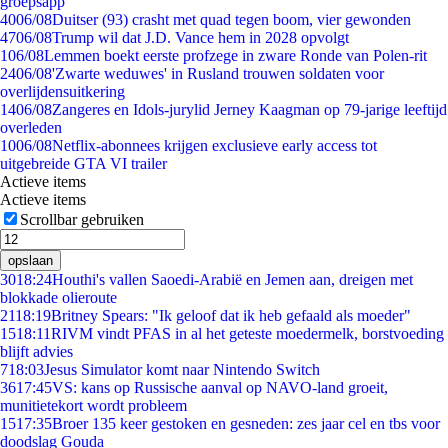
groepsapp
40
06/08
Duitser (93) crasht met quad tegen boom, vier gewonden
47
06/08
Trump wil dat J.D. Vance hem in 2028 opvolgt
1
06/08
Lemmen boekt eerste profzege in zware Ronde van Polen-rit
24
06/08
'Zwarte weduwes' in Rusland trouwen soldaten voor
overlijdensuitkering
14
06/08
Zangeres en Idols-jurylid Jerney Kaagman op 79-jarige leeftijd
overleden
10
06/08
Netflix-abonnees krijgen exclusieve early access tot
uitgebreide GTA VI trailer
Actieve items
Actieve items
Scrollbar gebruiken
opslaan
30
18:24
Houthi's vallen Saoedi-Arabië en Jemen aan, dreigen met
blokkade olieroute
21
18:19
Britney Spears: "Ik geloof dat ik heb gefaald als moeder"
15
18:11
RIVM vindt PFAS in al het geteste moedermelk, borstvoeding
blijft advies
7
18:03
Jesus Simulator komt naar Nintendo Switch
36
17:45
VS: kans op Russische aanval op NAVO-land groeit,
munitietekort wordt probleem
15
17:35
Broer 135 keer gestoken en gesneden: zes jaar cel en tbs voor
doodslag Gouda