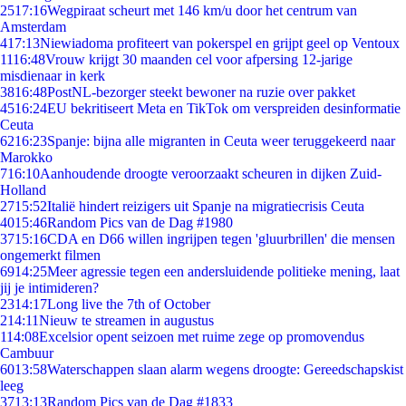
25
17:16
Wegpiraat scheurt met 146 km/u door het centrum van
Amsterdam
4
17:13
Niewiadoma profiteert van pokerspel en grijpt geel op Ventoux
11
16:48
Vrouw krijgt 30 maanden cel voor afpersing 12-jarige
misdienaar in kerk
38
16:48
PostNL-bezorger steekt bewoner na ruzie over pakket
45
16:24
EU bekritiseert Meta en TikTok om verspreiden desinformatie
Ceuta
62
16:23
Spanje: bijna alle migranten in Ceuta weer teruggekeerd naar
Marokko
7
16:10
Aanhoudende droogte veroorzaakt scheuren in dijken Zuid-
Holland
27
15:52
Italië hindert reizigers uit Spanje na migratiecrisis Ceuta
40
15:46
Random Pics van de Dag #1980
37
15:16
CDA en D66 willen ingrijpen tegen 'gluurbrillen' die mensen
ongemerkt filmen
69
14:25
Meer agressie tegen een andersluidende politieke mening, laat
jij je intimideren?
23
14:17
Long live the 7th of October
2
14:11
Nieuw te streamen in augustus
1
14:08
Excelsior opent seizoen met ruime zege op promovendus
Cambuur
60
13:58
Waterschappen slaan alarm wegens droogte: Gereedschapskist
leeg
37
13:13
Random Pics van de Dag #1833