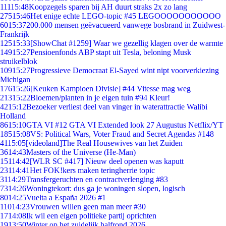
111
15:48
Koopzegels sparen bij AH duurt straks 2x zo lang
275
15:46
Het enige echte LEGO-topic #45 LEGOOOOOOOOOOO
60
15:37
200.000 mensen geëvacueerd vanwege bosbrand in Zuidwest-
Frankrijk
125
15:33
[ShowChat #1259] Waar we gezellig klagen over de warmte
149
15:27
Pensioenfonds ABP stapt uit Tesla, beloning Musk
struikelblok
109
15:27
Progressieve Democraat El-Sayed wint nipt voorverkiezing
Michigan
176
15:26
[Keuken Kampioen Divisie] #44 Vitesse mag weg
213
15:22
Bloemen/planten in je eigen tuin #94 Kleur!
42
15:12
Bezoeker verliest deel van vinger in waterattractie Walibi
Holland
86
15:10
GTA VI #12 GTA VI Extended look 27 Augustus Netflix/YT
185
15:08
VS: Political Wars, Voter Fraud and Secret Agendas #148
41
15:05
[videoland]The Real Housewives van het Zuiden
36
14:43
Masters of the Universe (He-Man)
151
14:42
[WLR SC #417] Nieuw deel openen was kaputt
231
14:41
Het FOK!kers maken teringherrie topic
31
14:29
Transfergeruchten en contractverlenging #83
73
14:26
Woningtekort: dus ga je woningen slopen, logisch
80
14:25
Vuelta a España 2026 #1
110
14:23
Vrouwen willen geen man meer #30
17
14:08
Ik wil een eigen politieke partij oprichten
19
13:50
Winter op het zuidelijk halfrond 2026