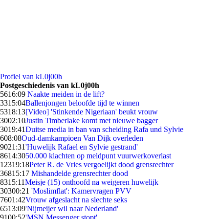
Profiel van kL0j00h
Postgeschiedenis van kL0j00h
56
16:09
Naakte meiden in de lift?
33
15:04
Ballenjongen beloofde tijd te winnen
53
18:13
[Video] 'Stinkende Nigeriaan' beukt vrouw
30
02:10
Justin Timberlake komt met nieuwe bagger
30
19:41
Duitse media in ban van scheiding Rafa und Sylvie
6
08:08
Oud-damkampioen Van Dijk overleden
90
21:31
'Huwelijk Rafael en Sylvie gestrand'
86
14:30
50.000 klachten op meldpunt vuurwerkoverlast
123
19:18
Peter R. de Vries vergoelijkt dood grensrechter
368
15:17
Mishandelde grensrechter dood
83
15:11
Meisje (15) onthoofd na weigeren huwelijk
303
00:21
'Moslimflat': Kamervragen PVV
76
01:42
Vrouw afgeslacht na slechte seks
65
13:09
'Nijmeijer wil naar Nederland'
91
00:52
'MSN Messenger stopt'