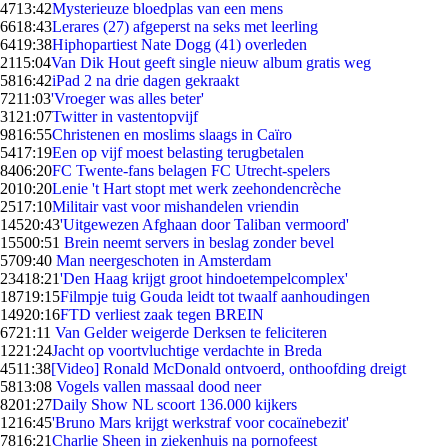
47
13:42
Mysterieuze bloedplas van een mens
66
18:43
Lerares (27) afgeperst na seks met leerling
64
19:38
Hiphopartiest Nate Dogg (41) overleden
21
15:04
Van Dik Hout geeft single nieuw album gratis weg
58
16:42
iPad 2 na drie dagen gekraakt
72
11:03
'Vroeger was alles beter'
31
21:07
Twitter in vastentopvijf
98
16:55
Christenen en moslims slaags in Caïro
54
17:19
Een op vijf moest belasting terugbetalen
84
06:20
FC Twente-fans belagen FC Utrecht-spelers
20
10:20
Lenie 't Hart stopt met werk zeehondencrèche
25
17:10
Militair vast voor mishandelen vriendin
145
20:43
'Uitgewezen Afghaan door Taliban vermoord'
155
00:51
Brein neemt servers in beslag zonder bevel
57
09:40
Man neergeschoten in Amsterdam
234
18:21
'Den Haag krijgt groot hindoetempelcomplex'
187
19:15
Filmpje tuig Gouda leidt tot twaalf aanhoudingen
149
20:16
FTD verliest zaak tegen BREIN
67
21:11
Van Gelder weigerde Derksen te feliciteren
12
21:24
Jacht op voortvluchtige verdachte in Breda
45
11:38
[Video] Ronald McDonald ontvoerd, onthoofding dreigt
58
13:08
Vogels vallen massaal dood neer
82
01:27
Daily Show NL scoort 136.000 kijkers
12
16:45
'Bruno Mars krijgt werkstraf voor cocaïnebezit'
78
16:21
Charlie Sheen in ziekenhuis na pornofeest