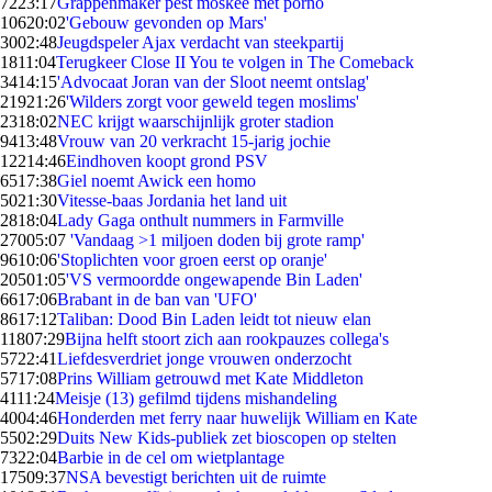
72
23:17
Grappenmaker pest moskee met porno
106
20:02
'Gebouw gevonden op Mars'
30
02:48
Jeugdspeler Ajax verdacht van steekpartij
18
11:04
Terugkeer Close II You te volgen in The Comeback
34
14:15
'Advocaat Joran van der Sloot neemt ontslag'
219
21:26
'Wilders zorgt voor geweld tegen moslims'
23
18:02
NEC krijgt waarschijnlijk groter stadion
94
13:48
Vrouw van 20 verkracht 15-jarig jochie
122
14:46
Eindhoven koopt grond PSV
65
17:38
Giel noemt Awick een homo
50
21:30
Vitesse-baas Jordania het land uit
28
18:04
Lady Gaga onthult nummers in Farmville
270
05:07
'Vandaag >1 miljoen doden bij grote ramp'
96
10:06
'Stoplichten voor groen eerst op oranje'
205
01:05
'VS vermoordde ongewapende Bin Laden'
66
17:06
Brabant in de ban van 'UFO'
86
17:12
Taliban: Dood Bin Laden leidt tot nieuw elan
118
07:29
Bijna helft stoort zich aan rookpauzes collega's
57
22:41
Liefdesverdriet jonge vrouwen onderzocht
57
17:08
Prins William getrouwd met Kate Middleton
41
11:24
Meisje (13) gefilmd tijdens mishandeling
40
04:46
Honderden met ferry naar huwelijk William en Kate
55
02:29
Duits New Kids-publiek zet bioscopen op stelten
73
22:04
Barbie in de cel om wietplantage
175
09:37
NSA bevestigt berichten uit de ruimte